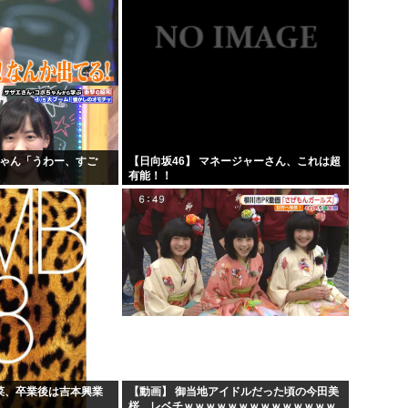
ちゃん「うわー、すご
【日向坂46】 マネージャーさん、これは超
」
有能！！
若菜、卒業後は吉本興業
【動画】 御当地アイドルだった頃の今田美
桜、レベチｗｗｗｗｗｗｗｗｗｗｗｗｗｗ