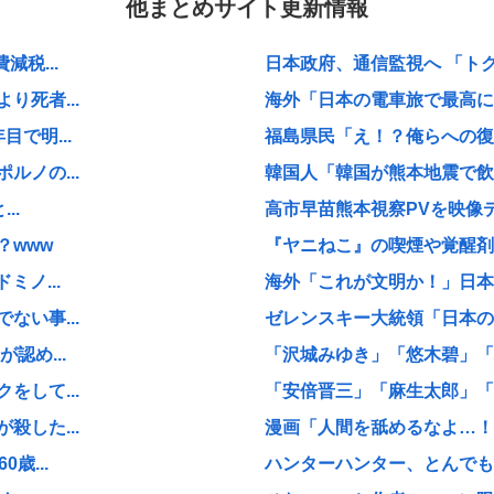
他まとめサイト更新情報
税...
日本政府、通信監視へ 「ト
死者...
海外「日本の電車旅で最高に気
で明...
福島県民「え！？俺らへの復興
ノの...
韓国人「韓国が熊本地震で飲料
..
高市早苗熊本視察PVを映像デ
？www
『ヤニねこ』の喫煙や覚醒剤の
ノ...
海外「これが文明か！」日本に
い事...
ゼレンスキー大統領「日本の支
認め...
「沢城みゆき」「悠木碧」「坂
して...
「安倍晋三」「麻生太郎」「石
した...
漫画「人間を舐めるなよ…！
歳...
ハンターハンター、とんでも