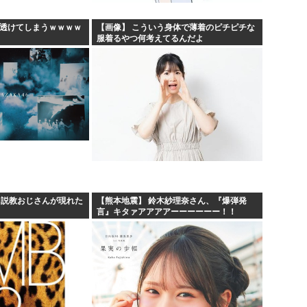
、透けてしまうｗｗｗｗ
【画像】 こういう身体で薄着のピチピチな
服着るやつ何考えてるんだよ
、説教おじさんが現れた
【熊本地震】 鈴木紗理奈さん、『爆弾発
言』キタァアアアアーーーーーー！！