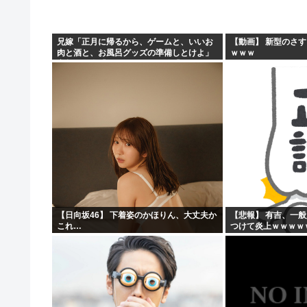
【朗報】 消費減税、閣議決定 来年4月から2年間1％に
まんさん被災地に手作りおにぎりを出荷www
兄嫁「正月に帰るから、ゲームと、いいお
【動画】 新型のさ
肉と酒と、お風呂グッズの準備しとけよ」
ｗｗｗ
毎年恒例の中国大洪水。湖北省秭帰県の現在の様子が
寝起きの私「知るかボケ」兄嫁「キィィィ
ィー！！！！」私「あ…」
不同意性交罪の影響で日本でのレ●プ認知件数爆増ww
【日向坂46】 下着姿のかほりん、大丈夫か
【悲報】 有吉、一
これ…
つけて炎上ｗｗｗｗ