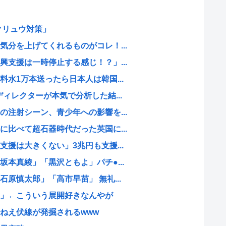
クリュウ対策」
分を上げてくれるものがコレ！...
支援は一時停止する感じ！？」...
水1万本送ったら日本人は韓国...
ィレクターが本気で分析した結...
注射シーン、青少年への影響を...
比べて超石器時代だった英国に...
援は大きくない」3兆円も支援...
本真綾」「黒沢ともよ」パチ●...
原慎太郎」「高市早苗」 無礼...
」←こういう展開好きなんやが
ねえ伏線が発掘されるwww