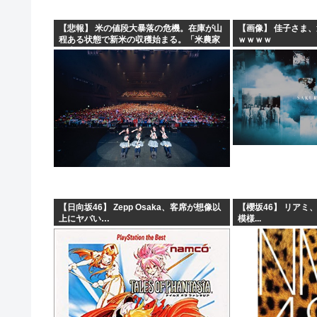
【悲報】 米の値段大暴落の危機。在庫が山
【画像】 佳子さま
程ある状態で新米の収穫始まる。「米農家
ｗｗｗｗ
が生活できない」
【日向坂46】 Zepp Osaka、客席が想像以
【櫻坂46】 リアミ
上にヤバい…
模様...