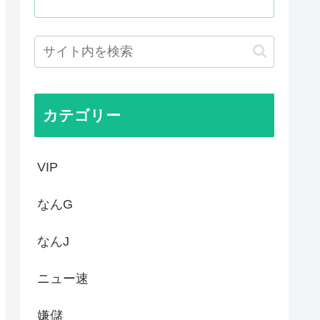
か…」 日本の普通のテレビ番...
AがW杯開催都市と結んだ約束...
がこちら
Kと呼ばれるのは企業が根...
カテゴリー
VIP
なんG
なんJ
ニュー速
嫌儲