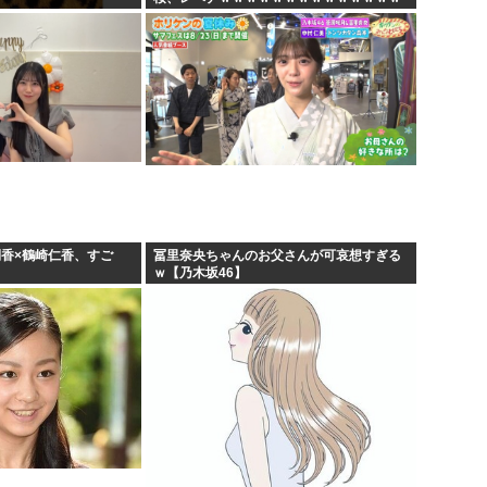
ｗｗｗｗ
俐香×鶴崎仁香、すご
冨里奈央ちゃんのお父さんが可哀想すぎる
ｗ【乃木坂46】