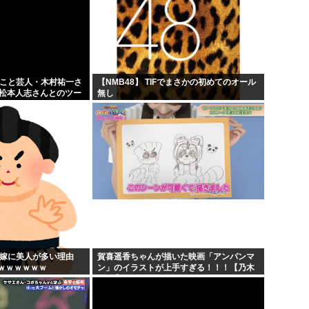
」こと芸人・木村祐一さ
【NMB48】 TIFでまさかの初めてのオール
の松本人志さんとのツー
無し
人だとネット騒然！
...
の嫁に美人が多い理由
賀喜遥香ちゃんが描いた映画「アンパンマ
ｗｗｗｗｗｗ
ン」のイラストが上手すぎる！！！【乃木
坂46】