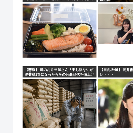
【悲報】 町のお弁当屋さん「申し訳ないが
【日向坂46】 高井
消費税1%になったらその分商品代を値上げ
い・・・
するわ」