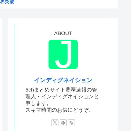
界突破
エンサーが7台の車に当て逃げ...
はあんなに敬遠四球が多かった...
ってどう暮らしてるの？この人...
ABOUT
ジへ
アルだったwww
るのに未だにどこのメディアも...
00万部割れwww
インディグネイション
いてきた八百屋で一目惚れした...
5chまとめサイト翡翠速報の管
理人・インディグネイションと
聞いてる時の高市早苗の顔ww...
申します。
った「週刊少年ジャンプ」、発...
スキマ時間のお供にどうぞ。
のか謎の漫画www