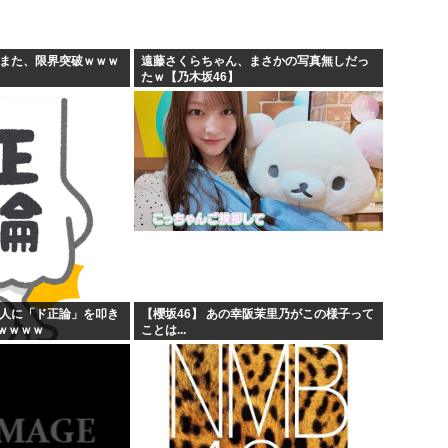
海外「全部日本の真似だったの
海外「まるでトランプ」FIF
すまた、限界突破ｗｗｗ
遠藤さくらちゃん、まさかの写真無しだっ
たｗ【乃木坂46】
こちら
7時間かけて描いたHな糸会
w
Win95開発者「日本でITが3
般人に「ド正論」を叩き
【櫻坂46】 あの幸阪茉里乃がこの様子って
ｗｗｗｗ
ことは...