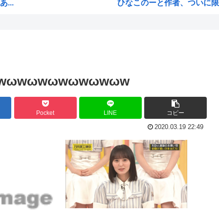
...
ひなこのーと作者、ついに限
と...
韓国、日本で韓国籍のインフル
ブチ...
【海外の反応】 なぜイチロー
軍用...
割とマジで年収400以下の人
わっ...
露悪系アニメ、次なるステー
ωwωwωwωwωwωwωw
イン...
「ムクゲェジ漫画」ガチでリ
【原爆の日】へいわをかえせ
Pocket
LINE
コピー
みい山、あんだけ騒ぎになって
2020.03.19 22:49
週刊少年ジャンプ、発行部数1
日本人「うちの犬、たまたまつ
【画像】広島市長のスピーチを
語家...
【雑誌】かつて650万部を誇
か？...
かのかりとかいう誰が見てる
、...
原爆投下81年