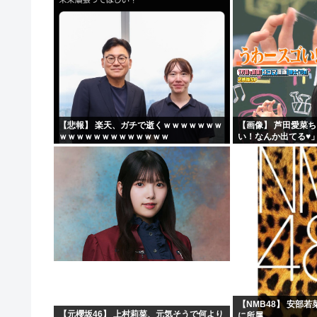
【悲報】 楽天、ガチで逝くｗｗｗｗｗｗｗ
【画像】 芦田愛菜
ｗｗｗｗｗｗｗｗｗｗｗｗｗ
い！なんか出てる♥
【NMB48】 安部
【元櫻坂46】 上村莉菜、元気そうで何より
に所属