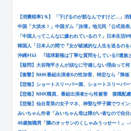
【消費税率1％】 「下げるのが筋なんですけど…」消費減
中国「大洪水！」中国ダム「決壊」地元民「公式発表より
「中国人ってこんなに嫌われているの？」日本生活9年目
韓国人「日本人の間で『女が破滅的な人生を送るのをポル
沖縄ﾀｲﾑｽ 「琉球新報は丁寧な質問をしている!!遺族と.
【疑問】大谷翔平さんが頑なに守備しない理由って何
【衝撃】NHK番組出演者Xの性加害、特定なら「降板ドミ
【悲報】ショートスリーパー堀、ショートスリーパーでな
【悲報】NHK職員、番組出演者から性被害 復職配慮が
【悲報】仙台育英の女子マネ、神聖な甲子園でウインクを
みいちゃん作者「みいちゃん母は障がい者なので自分が殺
46歳無職男「隣のオッサンのくしゃみうっせー！」→60