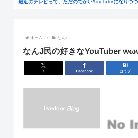
最近のテレビって、ただのでかいYouTubeになりつつあ
【悲報】 AKB公演後のお見送り動画が飛田新地みたいだ
中道改革連合・国民民主・立憲民主・共産が消費税減税に
中国「アメリカさぁ、調子乗ってるからお前らが頼ってる
ホーム
なんJ
韓国人の対日好感度が過去最高に、「ノージャパン」は終
なんJ民の好きなYouTuber w
【画像】元ジャンポケ・斉藤慎二被告の妻・瀬戸サオリが
スペースX、株価大暴落
X
Facebook
はてブ
柳葉敏郎の代表作、「踊る大捜査線しかない」
産経新聞、東北で新聞発行休止へ
【衝撃】JKの従姉妹が泊まりに来た結果www
【速報】なぜか読める画像が発見されるwww
【衝撃】清水アキラさんの息子・清水良太郎さん死去で落
【困惑】ミセスグリーンアップルさんってもう落ち目なん
特定外来カミキリムシに1匹300円の賞金をかけた高崎市