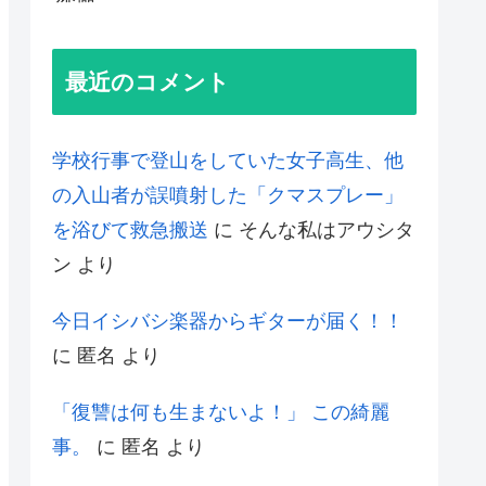
最近のコメント
学校行事で登山をしていた女子高生、他
の入山者が誤噴射した「クマスプレー」
を浴びて救急搬送
に
そんな私はアウシタ
ン
より
今日イシバシ楽器からギターが届く！！
に
匿名
より
「復讐は何も生まないよ！」 この綺麗
事。
に
匿名
より