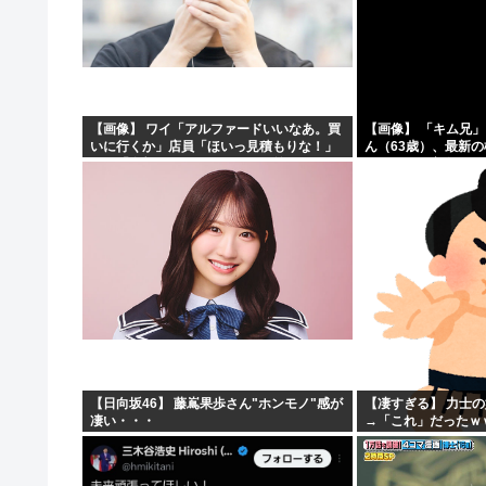
【画像】 ワイ「アルファードいいなあ。買
【画像】 「キム兄
いに行くか」店員「ほいっ見積もりな！」
ん（63歳）、最新
ワイ「金額おかしくね？」←お前らもそう
ショットが完全に別
思うよな？？？？？
「マジで誰かわからん」
【日向坂46】 藤嶌果歩さん"ホンモノ"感が
【凄すぎる】 力士
凄い・・・
→「これ」だったｗ