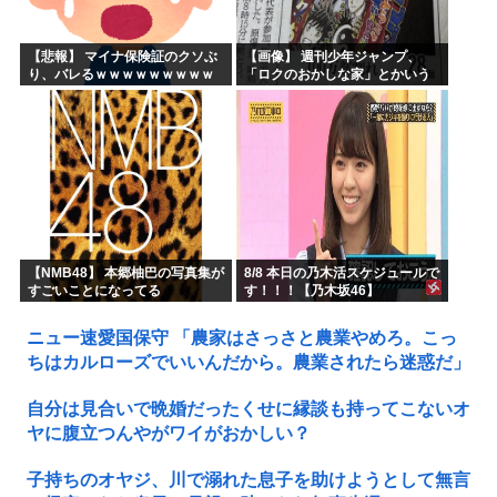
【悲報】 マイナ保険証のクソぶ
【画像】 週刊少年ジャンプ、
り、バレるｗｗｗｗｗｗｗｗｗ
「ロクのおかしな家」とかいう
微妙な漫画を巻頭カラーにした
せいで100万部切る
【NMB48】 本郷柚巴の写真集が
8/8 本日の乃木活スケジュールで
すごいことになってる
す！！！【乃木坂46】
ニュー速愛国保守 「農家はさっさと農業やめろ。こっ
ちはカルローズでいいんだから。農業されたら迷惑だ」
自分は見合いで晩婚だったくせに縁談も持ってこないオ
ヤに腹立つんやがワイがおかしい？
子持ちのオヤジ、川で溺れた息子を助けようとして無言