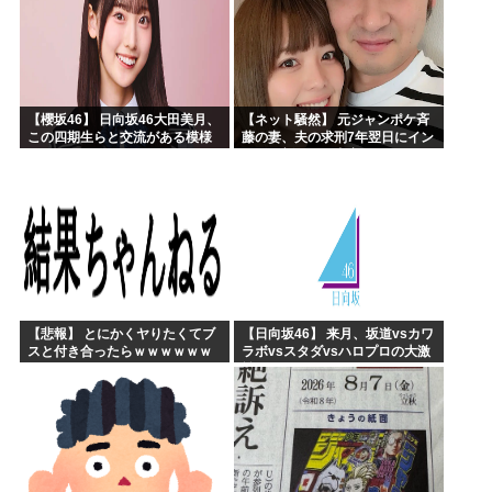
【櫻坂46】 日向坂46大田美月、
【ネット騒然】 元ジャンポケ斉
この四期生らと交流がある模様
藤の妻、夫の求刑7年翌日にイン
スタ更新！その内容がガチでヤ
バすぎる…
【悲報】 とにかくヤりたくてブ
【日向坂46】 来月、坂道vsカワ
スと付き合ったらｗｗｗｗｗｗ
ラボvsスタダvsハロプロの大激
ｗｗｗｗｗｗｗｗｗ
戦