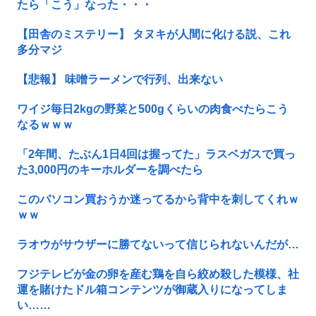
たら「こう」なった・・・
【田舎のミステリー】 タヌキが人間に化ける説、これ
多分マジ
【悲報】 味噌ラーメンで行列、出来ない
ワイジ毎日2kgの野菜と500gくらいの肉食べたらこう
なるｗｗｗ
「2年間、たぶん1日4回は握ってた」ラスベガスで買っ
た3,000円のキーホルダーを調べたら
このパソコン買おうか迷ってるから背中を刺してくれｗ
ｗｗ
ラオウがサウザーに勝てないって信じられないんだが…
フジテレビが金の卵を産む鶏を自ら絞め殺した模様、社
運を賭けたドル箱コンテンツが御蔵入りになってしま
い……