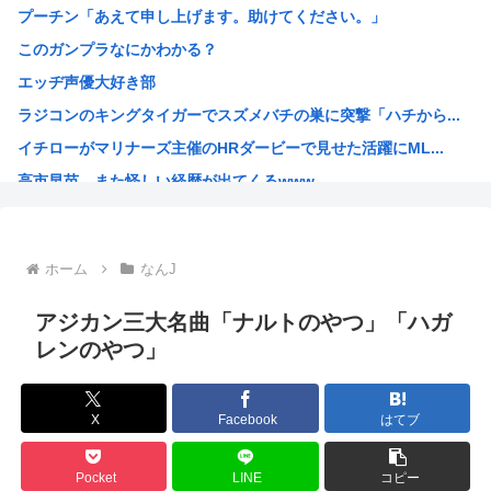
プーチン「あえて申し上げます。助けてください。」
【くら寿司】アイドル「閉店間際、ネタの量バグ」←こんなこ...
このガンプラなにかわかる？
【画像】SOD女子社員の休日デート、撮られるｗｗｗ
エッヂ声優大好き部
中国「大洪水！」三峡ダム「9門開放！（全力放流」中国都市...
ラジコンのキングタイガーでスズメバチの巣に突撃「ハチから...
高市総理「物価上昇を上回る賃上げを日本に定着させる」 →...
イチローがマリナーズ主催のHRダービーで見せた活躍にML...
38歳格闘家さん「批判覚悟で言います。10代の彼女と結婚...
高市早苗、また怪しい経歴が出てくるwww
光速、遅すぎる
子供にはロボットアニメ以外禁止にするわ
【画像】キオクシア声優・羊宮妃那ちゃん今日も信用できるw...
ホーム
なんJ
デスノートの魅上照がめっちゃ好きなんだが
韓国人「最近の日本アニメ業界の勢力図を変えたと言われる作...
アジカン三大名曲「ナルトのやつ」「ハガ
靖国神社、自衛官以外の軍服を禁止「コスプレは英霊を侮辱」
レンのやつ」
エ口漫画描いたんだけどpixivで誰も見ない
AI扱いされた絵師、筆を折る
X
Facebook
はてブ
ダンジョン飯のキャラいい子ばっかりでほんとに癒される
【朗報】 韓国人「Jリーグのこの監督、経歴がおかしい」
Pocket
LINE
コピー