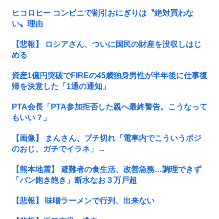
ヒコロヒー コンビニで割引おにぎりは〝絶対買わな
い〟理由
【悲報】 ロシアさん、ついに国民の財産を没収しはじ
める
資産1億円突破でFIREの45歳独身男性が半年後に仕事復
帰を決意した「1通の通知」
PTA会長「PTA参加拒否した親へ最終警告。こうなって
もいい？」
【画像】 まんさん、ブチ切れ「電車内でこういうポジ
のおじ、ガチでイラネ」→
【熊本地震】 避難者の食生活、改善急務…調理できず
「パン飽き飽き」断水なお３万戸超
【悲報】 味噌ラーメンで行列、出来ない