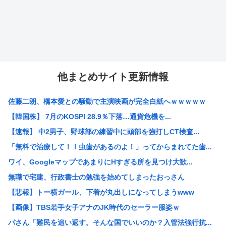
他まとめサイト更新情報
佐藤二朗、橋本愛との騒動で主演映画が完全白紙へｗｗｗｗｗ
【韓国株】 7月のKOSPI 28.9％下落…通貨危機を...
【速報】 中2男子、野球部の練習中に頭部を強打しCT検査...
「無料で治療して！！虫歯があるのよ！」ってからまれてた歯...
ワイ、GoogleマップであまりにΗすぎる所を見つけ大歓...
無職で宅建、行政書士の勉強を始めてしまったおっさん
【悲報】トー横ガール、下着が丸出しになってしまうwww
【画像】TBS若手女子アナのJK時代のセーラー服姿ｗ
パさん「難民を追い返す。そんな国でいいのか？入管法強行抗...