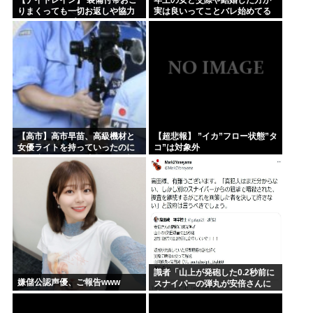
りまくっても一切お返しや協力
実は良いってことバレ始めてる
する気がないプレイヤーいるけ
よな
ど…
【高市】高市早苗、高級機材と
【超悲報】 ”イカ”フロー状態”タ
女優ライトを持っていったのに
コ”は対象外
結局映像でも不気味なトカゲ顔
になってしまう
識者「山上が発砲した0.2秒前に
嫌儲公認声優、ご報告www
スナイパーの弾丸が安倍さんに
当たっていた！」 これ。