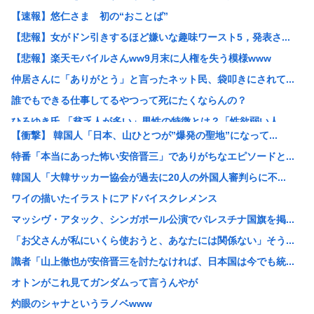
【速報】悠仁さま 初の“おことば”
【悲報】女がドン引きするほど嫌いな趣味ワースト5，発表さ...
【悲報】楽天モバイルさんww9月末に人権を失う模様www
仲居さんに「ありがとう」と言ったネット民、袋叩きにされて...
誰でもできる仕事してるやつって死にたくならんの？
ひろゆき氏 「貧乏人が多い」男性の特徴とは？「性欲弱い人...
【衝撃】 韓国人「日本、山ひとつが”爆発の聖地”になって...
【悲報】17歳で無期懲役になった奴のご尊顔、ガチで怖い
特番「本当にあった怖い安倍晋三」でありがちなエピソードと...
【セール】牛丼！松屋の牛めし、豚めし、カレー、うなぎ、と...
韓国人「大韓サッカー協会が過去に20人の外国人審判らに不...
【画像】快活CLUB、快活カレーを注文したのに快活カレー...
ワイの描いたイラストにアドバイスクレメンス
み い ちゃん枠審判員、大誤審の試合後涙ぐみながら謝罪
マッシヴ・アタック、シンガポール公演でパレスチナ国旗を掲...
39独身女性ってもう人生詰んでんか？
「お父さんが私にいくら使おうと、あなたには関係ない」そう...
【衝撃映像】インドの暴走族、レベチwww怖すぎる…
識者「山上徹也が安倍晋三を討たなければ、日本国は今でも統...
これどういうこと？池袋暴走事故の捜査陣営、飯塚幸三受刑者...
オトンがこれ見てガンダムって言うんやが
【悲報】 中国、橋の欄干が強風一発で粉々に 鉄筋ゼロ 当...
灼眼のシャナというラノベwww
【画像】Hすぎるヒッチハイカー、見つかる