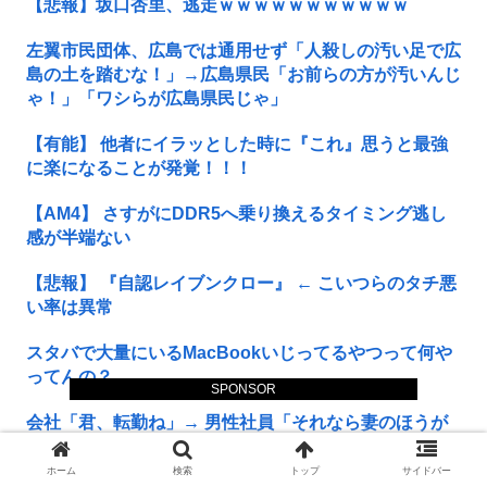
【悲報】坂口杏里、逃走ｗｗｗｗｗｗｗｗｗｗｗ
左翼市民団体、広島では通用せず「人殺しの汚い足で広
島の土を踏むな！」→広島県民「お前らの方が汚いんじ
ゃ！」「ワシらが広島県民じゃ」
【有能】 他者にイラッとした時に『これ』思うと最強
に楽になることが発覚！！！
【AM4】 さすがにDDR5へ乗り換えるタイミング逃し
感が半端ない
【悲報】 『自認レイブンクロー』 ← こいつらのタチ悪
い率は異常
スタバで大量にいるMacBookいじってるやつって何や
ってんの？
SPONSOR
会社「君、転勤ね」→ 男性社員「それなら妻のほうが
稼ぎいいんで辞めます」⇒ 結果・・・
ホーム
検索
トップ
サイドバー