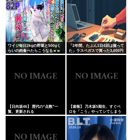
ワイジ毎日2kgの野菜と500gく
「2年間、たぶん1日4回は握って
らいの肉食べたらこうなるｗｗ
た」ラスベガスで買った3,000円
ｗ
のキーホルダーを調べたら
【日向坂46】 歴代の“点数”一
【速報】 乃木坂5期生、すぐベ
覧、更新される
ロを「こう」やってシてしまう
ｗｗｗｗｗｗ