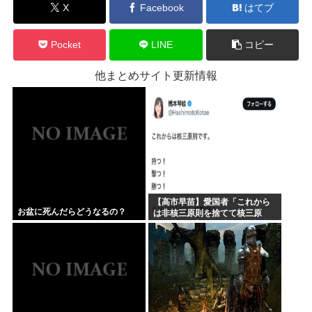
X
Facebook
はてブ
Pocket
LINE
コピー
他まとめサイト更新情報
【高市早苗】愛国者「これから
お盆に死んだらどうなるの？
は非核三原則を捨てて核三原
則。持つ！撃つ！勝つ！核戦争
には慣れている、試してみる
か？」