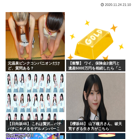
2020.11.24 21:10
さもしい熊本県民「食事、ベッド、エアコン」を政府に切望。
韓国がサッカーの審判を買収したのはガチだった！ 審判を性...
【緊急速報】信用声優の羊宮妃那さん…
靖国神社、軍服コスプレでの参拝を禁止へ
【高市】トランプ「イランが核入手したら2分でイタリア滅亡...
ハンターハンター今何やってるかわからないWWW
元温泉ピンクコンパニオンだけ
【衝撃】 ワイ、保険金2億円と
ど、質問ある？
遺産6000万円を相続したら「こ
う」なった・・・
【日向坂46】 これは贅沢... バチ
【櫻坂46】 山下瞳月さん、破天
バチにキメるモデルメンバーこ
荒すぎる生き方がこちら
ちら