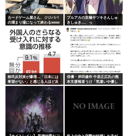
カードゲーム屋さん、ジジババ
ブルアカの京極サツキさんしゅ
の溜まり場になって終わるwww
きしゅき…、っ
移民反対派が爆増…「日本には
俳優・岸田健作 中居正広氏の熊
希望がない」と感じる人ほど反
本支援報道うけ「気遣いや優し
対。進む若者の嫌儲化
さがハンパじゃない」 中居氏と
の思い出を回顧
【ナイトレイン】 装備付帯おご
年上の女と交際や結婚した方が