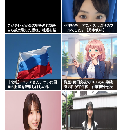
フジテレビが金の卵を産む鶏を
小津玲奈 「すごく久しぶりのプ
自ら絞め殺した模様、社運を賭
ールでした」【乃木坂46】
けたドル箱コンテンツが御蔵入
りになってしまい……
【悲報】 ロシアさん、ついに国
資産1億円突破でFIREの45歳独
民の財産を没収しはじめる
身男性が半年後に仕事復帰を決
意した「1通の通知」