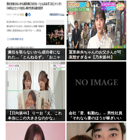
を踏むな！」→広島県民「お前
らの方が汚いんじゃ！」「ワシ
らが広島県民じゃ」
責任を取らないから成功者にな
冨里奈央ちゃんのお父さんが可
れた…「とんねるず」「おニャ
哀想すぎるｗ【乃木坂46】
ン子」「AKB」とヒットを出し
続けた秋元康の哲学！！！
【日向坂46】 りーお「え、これ
会社「君、転勤ね」→ 男性社員
本当にこの大きさなのかな」
「それなら妻のほうが稼ぎいい
【藤嶌果歩 1st写真集】
んで辞めます」⇒ 結果・・・