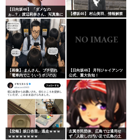
【日向坂46】 「ダメなの
【櫻坂46】 村山美羽、情報解禁
ぉ...？」渡辺莉奈さん、写真集に
興味津々
【画像】 まんさん、ブチ切れ
【日向坂46】 月刊ジャイアンツ
「電車内でこういうポジのお
公式、重大告知！
じ、ガチでイラネ」→
【悲報】坂口杏里、逃走ｗｗｗ
左翼市民団体、広島では通用せ
ｗｗｗｗｗｗｗｗ
ず「人殺しの汚い足で広島の土