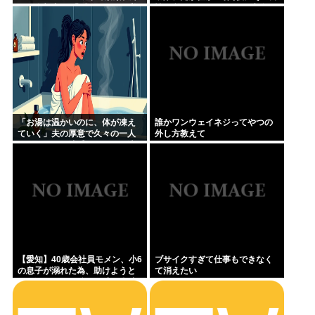
ほぼ全部出し 「隠しきれない美
性が所属していたPTから連絡が
貌」とSNSざわつく
あって……
「お湯は温かいのに、体が凍え
誰かワンウェイネジってやつの
ていく」夫の厚意で久々の一人
外し方教えて
風呂、ハッカ油系オイルを原液
投入した母親の30分…
【愛知】40歳会社員モメン、小6
ブサイクすぎて仕事もできなく
の息子が溺れた為、助けようと
て消えたい
して溺れる なお息子は妻が救出