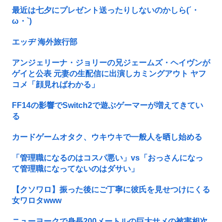
最近は七夕にプレゼント送ったりしないのかしら(´・
ω・`)
エッヂ 海外旅行部
アンジェリーナ・ジョリーの兄ジェームズ・ヘイヴンが
ゲイと公表 元妻の生配信に出演しカミングアウト ヤフ
コメ「顔見ればわかる」
FF14の影響でSwitch2で遊ぶゲーマーが増えてきてい
る
カードゲームオタク、ウキウキで一般人を晒し始める
「管理職になるのはコスパ悪い」vs「おっさんになっ
て管理職になってないのはダサい」
【クソワロ】振った後にご丁寧に彼氏を見せつけにくる
女ワロタwww
ニューヨークで身長200メートルの巨大サメの被害相次