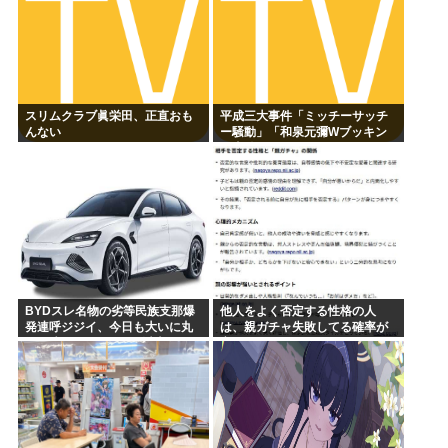
スリムクラブ眞栄田、正直おも
平成三大事件「ミッチーサッチ
んない
ー騒動」「和泉元彌Wブッキン
グ事件」あとひとつは？
BYDスレ名物の劣等民族支那爆
他人をよく否定する性格の人
発連呼ジジイ、今日も大いに丸
は、親ガチャ失敗してる確率が
一日吠える！160レス以上
高いんだって