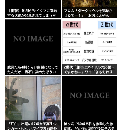
【衝撃】 彩卵がサイタマに直結
フロム「ダークソウルを完結さ
する伏線が発見されてしまうｗ
せるでー！」←おおええやん
ｗｗ
鏡見たら4割くらい白髪になって
Z世代「趣味はアイドルの応援‥
たんだが、流石に染めたほうい
ですかね…」ワイ「きもちわり
いの ？半分おじいちゃんでドン
ーwww」
引きしたわ
『紅白』出場の17歳女子高生シ
槍ヶ岳で60歳男性を救助した救
ンガー・tuki. ハワイで素顔以外
助隊、だが僅か1時間後にその男