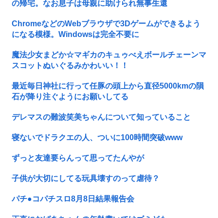
の帰宅。なお息子は母親に助けられ無事生還
ChromeなどのWebブラウザで3Dゲームができるよう
になる模様。Windowsは完全不要に
魔法少女まどか☆マギカのキュゥべえボールチェーンマ
スコットぬいぐるみかわいい！！
最近毎日神社に行って任豚の頭上から直径5000kmの隕
石が降り注ぐようにお願いしてる
デレマスの難波笑美ちゃんについて知っていること
寝ないでドラクエの人、ついに100時間突破www
ずっと友達要らんって思ってたんやが
子供が大切にしてる玩具壊すのって虐待？
パチ●コパチスロ8月8日結果報告会