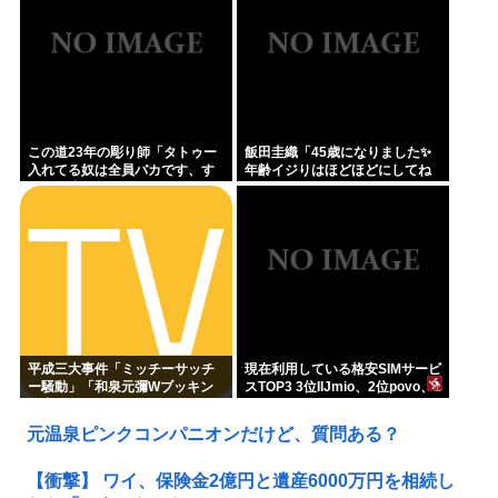
この道23年の彫り師「タトゥー
飯田圭織「45歳になりました✨
入れてる奴は全員バカです、す
年齢イジりはほどほどにしてね
ごい民度低い」
」
平成三大事件「ミッチーサッチ
現在利用している格安SIMサービ
ー騒動」「和泉元彌Wブッキン
スTOP3 3位IIJmio、2位povo、1
グ事件」あとひとつは？
位ahamo
元温泉ピンクコンパニオンだけど、質問ある？
【衝撃】 ワイ、保険金2億円と遺産6000万円を相続し