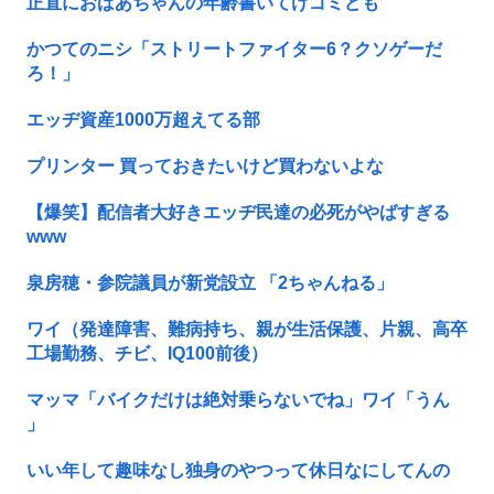
正直におばあちゃんの年齢書いてけゴミども
かつてのニシ「ストリートファイター6？クソゲーだ
ろ！」
エッヂ資産1000万超えてる部
プリンター 買っておきたいけど買わないよな
【爆笑】配信者大好きエッヂ民達の必死がやばすぎる
www
泉房穂・参院議員が新党設立 「2ちゃんねる」
ワイ（発達障害、難病持ち、親が生活保護、片親、高卒
工場勤務、チビ、IQ100前後）
マッマ「バイクだけは絶対乗らないでね」ワイ「うん
」
いい年して趣味なし独身のやつって休日なにしてんの