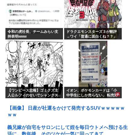
令和の虎社長、チームみらい支
ドラクエモンスターズ３が酷評
持表明www
→ワイ「普通に面白くね？？」
【ワンピース悲報】ゴミクズ主
イオン、ポケモンカードは「小
人公ルフィのせいでシャンクス
中学生にしか売らない」 転売対
に続きギャバンの腕も無くなる
策の決断が「素晴らしい」
www
【画像】 日産が社運をかけて発売するSUVｗｗｗｗｗ
ｗｗ
義兄嫁が自宅をサロンにして姪を毎日ウトメへ預ける生
活に。数年後、そのツケが一気に回ってきて…