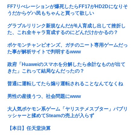
FF7リべレーションが爆死したらFF17がHD2Dになりそ
うだからゲハ民もちゃんと買って欲しい
グラブルリリンク新規なんだが6人育成し出して挫折し
た、これ全キャラ育成するのにどんだけかかるの？
ポケモンチャンピオンズ、ガチのニート専用ゲームだっ
た事が解析サイトで判明するwww
政府「Huaweiのスマホを分解したら余計なものが出て
きた」これって結局なんだったの？
普通に運転してたら煽り運転されることなんてなくね
男性の産後うつ、社会問題にwww
大人気ポケモン系ゲーム「ヤリステメスブター」パブリ
ッシャーと揉めてSteamの売上が入らず
【本日】任天堂決算