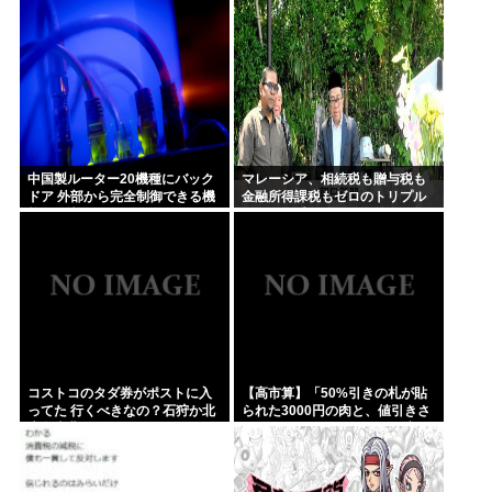
ぽぽっぽ
中国製ルーター20機種にバック
マレーシア、相続税も贈与税も
ドア 外部から完全制御できる機
金融所得課税もゼロのトリプル
能が仕込まれていた
ゼロで優秀な移民を海外から集
めてしまう…
コストコのタダ券がポストに入
【高市算】「50%引きの札が貼
ってた 行くべきなの？石狩か北
られた3000円の肉と、値引きさ
広島大曲だよな
れていない1000円の肉では安い
のはどちらか」父の答え「50%
引きの肉」