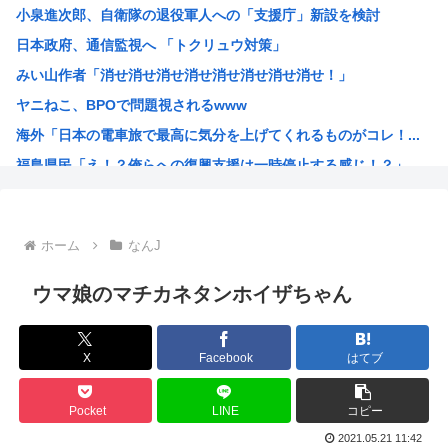
小泉進次郎、自衛隊の退役軍人への「支援庁」新設を検討
【画像】椎名林檎（38）「チュートリアル徳井と対談か…ち...
日本政府、通信監視へ 「トクリュウ対策」
【画像】木村沙織(39)の最新お●ぱいがガチでヤベえええ...
みい山作者「消せ消せ消せ消せ消せ消せ消せ消せ！」
今日ガストで胸糞悪いことがあった→…カップルとバトルして...
ヤニねこ、BPOで問題視されるwww
【画像】“ルフィ”強盗事件、幹部の男に懲役20年の有罪判...
海外「日本の電車旅で最高に気分を上げてくれるものがコレ！...
【悲報】医者「娘さん、ダウン症です」キラキラ女さん「人生...
福島県民「え！？俺らへの復興支援は一時停止する感じ！？」...
【動画あり】女性のみの冒険者パーティ、バルンブルンすぎて...
韓国人「韓国が熊本地震で飲料水1万本送ったら日本人は韓国...
ヤニねこさん、BPOが動く
ホーム
なんJ
ガンダムSEEDの新台パチ●コ、またコケるwww
高市早苗熊本視察PVを映像ディレクターが本気で分析した結...
ウマ娘のマチカネタンホイザちゃん
みいちゃんのモデルになった人は性格がいいらしい。
来週のハンターハンタータイソンとツベッパ王子TSK17に...
X
Facebook
はてブ
『ヤニねこ』の喫煙や覚醒剤の注射シーン、青少年への影響を...
海外「これが文明か！」日本に比べて超石器時代だった英国に...
Pocket
LINE
コピー
ゼレンスキー大統領「日本の支援は大きくない」3兆円も支援...
2021.05.21 11:42