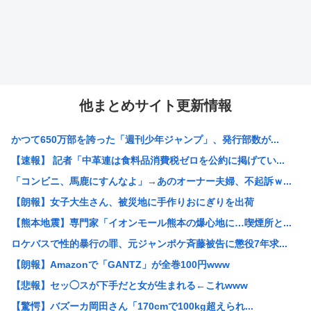
他まとめサイト更新情報
かつて650万部を誇った「週刊少年ジャンプ」、発行部数が...
【速報】 記者「中革連は食料品消費税ゼロを公約に掲げてい...
「コンビニ、馬鹿にすんなよ」→あのオーナー夫婦、不起訴ｗ...
【朗報】女子大生さん、被災地に手作りおにぎりを出荷
【熊本地震】専門家「イオンモール熊本の爆心地に…喫煙所と...
ロケバスで性的暴行の罪、元ジャンポケ斉藤被告に懲役7年求...
【朗報】Amazonで「GANTZ」が全巻100円www
【悲報】セッ◯スが下手だと女が生まれる←これwww
【驚愕】バズーカ岡田さん「170cmで100kg超えられ...