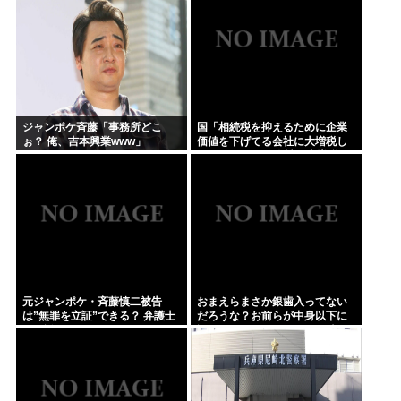
ジャンポケ斉藤「事務所どこ
国「相続税を抑えるために企業
ぉ？ 俺、吉本興業www」
価値を下げてる会社に大増税し
ます。低PBRの会社は大増税を
覚悟せよ」
元ジャンポケ・斉藤慎二被告
おまえらまさか銀歯入ってない
は”無罪を立証”できる？ 弁護士
だろうな？お前らが中身以下に
が解説
評価される原因は口開けた時に
見える銀歯