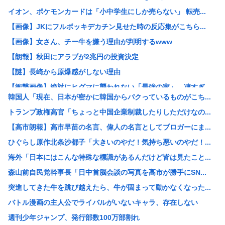
イオン、ポケモンカードは「小中学生にしか売らない」 転売...
【画像】JKにフルボッキデカチン見せた時の反応集がこちら...
【画像】女さん、チー牛を嫌う理由が判明するwww
【朗報】秋田にアラブが2兆円の投資決定
【謎】長崎から原爆感がしない理由
【衝撃画像】絶対にヒグマに襲われない「最強の家」、凄すぎ...
韓国人「現在、日本が密かに韓国からパクっているものがこち...
【消費税率1％】 「下げるのが筋なんですけど…」消費減税...
トランプ政権高官「ちょっと中国企業制裁したりしただけなの...
ワイ「どう見ても熟女AVのパッケージにしか見えん商品宣伝...
【高市朗報】高市早苗の名言、偉人の名言としてブロガーにま...
元ジャンポケ斉藤被告、懲役7年を求刑される
ひぐらし原作北条沙都子「大きいのやだ！気持ち悪いのやだ！...
AI活用すればするほど残業が増える現実
海外「日本にはこんな特殊な標識があるんだけど皆は見たこと...
中国「大洪水！」中国ダム「決壊」地元民「公式発表より死者...
森山前自民党幹事長「日中首脳会談の写真を高市が勝手にSN...
名古屋城本丸御殿の柱に修復不能な傷 「りょうじ」と「カイ...
突進してきた牛を跳び越えたら、牛が固まって動かなくなった...
【閲覧注意】元臆女キャバ嬢の首吊り自●配信、拡散されまく...
バトル漫画の主人公でライバルがいないキャラ、存在しない
【悲報】山里亮太さん、一般人のツイートに反撃開始www
週刊少年ジャンプ、発行部数100万部割れ
ゼレンスキー大統領、対日外交に不満か…大使らへ強化指示