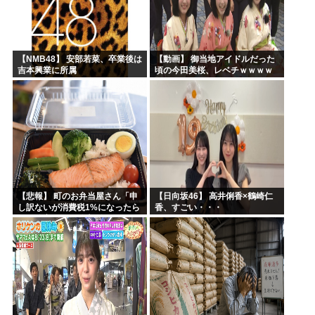
【NMB48】 安部若菜、卒業後は
【動画】 御当地アイドルだった
吉本興業に所属
頃の今田美桜、レベチｗｗｗｗ
ｗｗｗｗｗｗｗｗｗｗｗｗｗｗ
【悲報】 町のお弁当屋さん「申
【日向坂46】 高井俐香×鶴崎仁
し訳ないが消費税1%になったら
香、すごい・・・
その分商品代を値上げするわ」