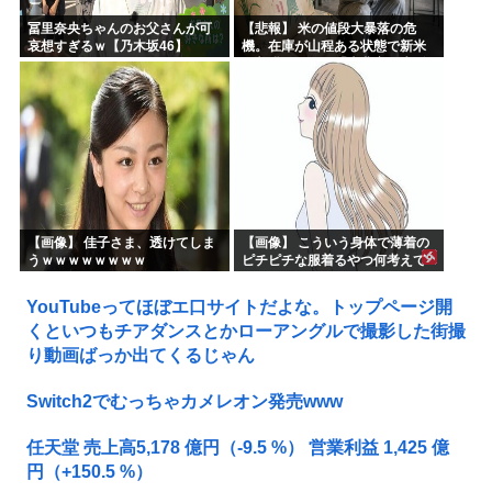
冨里奈央ちゃんのお父さんが可
【悲報】 米の値段大暴落の危
哀想すぎるｗ【乃木坂46】
機。在庫が山程ある状態で新米
の収穫始まる。「米農家が生活
できない」
【画像】 佳子さま、透けてしま
【画像】 こういう身体で薄着の
うｗｗｗｗｗｗｗｗ
ピチピチな服着るやつ何考えて
るんだよ
YouTubeってほぼエ口サイトだよな。トップページ開
くといつもチアダンスとかローアングルで撮影した街撮
り動画ばっか出てくるじゃん
Switch2でむっちゃカメレオン発売www
任天堂 売上高5,178 億円（-9.5 %） 営業利益 1,425 億
円（+150.5 %）