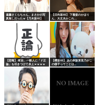
遠藤さくらちゃん、まさかの写
【日向坂46】 下着姿のかほり
真無しだったｗ【乃木坂46】
ん、大丈夫かこれ…
【悲報】 有吉、一般人に「ド正
【櫻坂46】 あの幸阪茉里乃がこ
論」を叩きつけて炎上ｗｗｗｗ
の様子ってことは...
ｗｗｗｗ