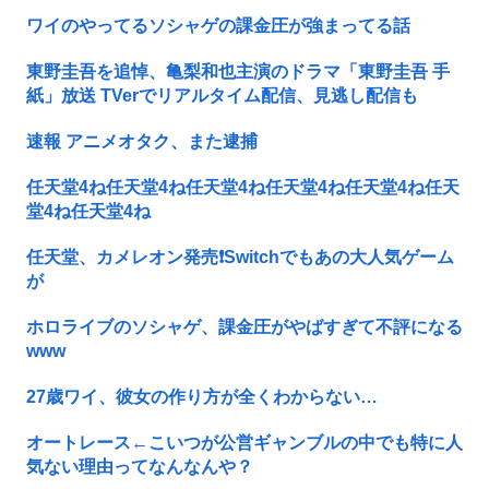
ワイのやってるソシャゲの課金圧が強まってる話
東野圭吾を追悼、亀梨和也主演のドラマ「東野圭吾 手
紙」放送 TVerでリアルタイム配信、見逃し配信も
速報 アニメオタク、また逮捕
任天堂4ね任天堂4ね任天堂4ね任天堂4ね任天堂4ね任天
堂4ね任天堂4ね
任天堂、カメレオン発売❗Switchでもあの大人気ゲーム
が
ホロライブのソシャゲ、課金圧がやばすぎて不評になる
www
27歳ワイ、彼女の作り方が全くわからない…
オートレース←こいつが公営ギャンブルの中でも特に人
気ない理由ってなんなんや？