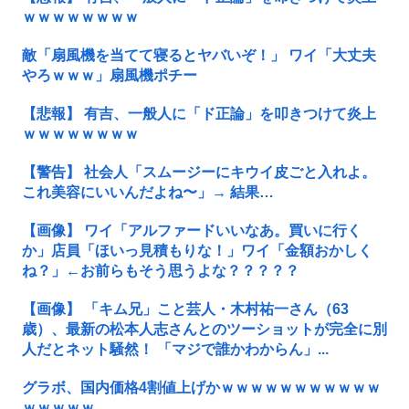
ｗｗｗｗｗｗｗｗ
敵「扇風機を当てて寝るとヤバいぞ！」 ワイ「大丈夫
やろｗｗｗ」扇風機ポチー
【悲報】 有吉、一般人に「ド正論」を叩きつけて炎上
ｗｗｗｗｗｗｗｗ
【警告】 社会人「スムージーにキウイ皮ごと入れよ。
これ美容にいいんだよね〜」→ 結果…
【画像】 ワイ「アルファードいいなあ。買いに行く
か」店員「ほいっ見積もりな！」ワイ「金額おかしく
ね？」←お前らもそう思うよな？？？？？
【画像】 「キム兄」こと芸人・木村祐一さん（63
歳）、最新の松本人志さんとのツーショットが完全に別
人だとネット騒然！ 「マジで誰かわからん」...
グラボ、国内価格4割値上げかｗｗｗｗｗｗｗｗｗｗｗ
ｗｗｗｗｗ