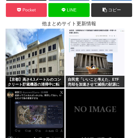
Pocket
LINE
コピー
他まとめサイト更新情報
【京都】高さ4.3メートルのコン
自民党「いいこと考えた、ETF
クリート貯蔵機器の清掃中に転
売却を加速させて減税の財源に
落し男性死亡、伏見区の工場
しよう」