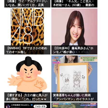
【画像】 ワイ「アルファードい
【画像】 「キム兄」こと芸人・
いなあ。買いに行くか」店員
木村祐一さん（63歳）、最新の
「ほいっ見積もりな！」ワイ
松本人志さんとのツーショット
「金額おかしくね？」←お前ら
が完全に別人だとネット騒然！
もそう思うよな？？？？？
「マジで誰かわからん」...
【NMB48】 TIFでまさかの初め
【日向坂46】 藤嶌果歩さん"ホ
てのオール無し
ンモノ"感が凄い・・・
【凄すぎる】 力士の嫁に美人が
賀喜遥香ちゃんが描いた映画
多い理由→「これ」だったｗｗ
「アンパンマン」のイラストが
ｗｗｗｗｗ
上手すぎる！！！【乃木坂46】