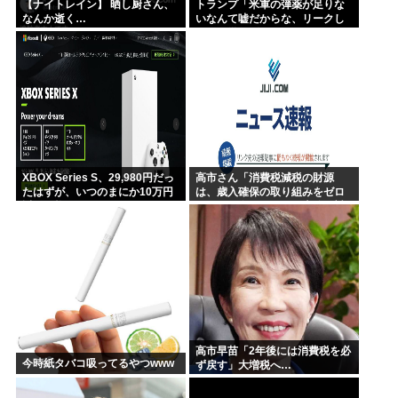
【ナイトレイン】 晒し厨さん、
トランプ「米軍の弾薬が足りな
なんか逝く…
いなんて嘘だからな、リークし
た奴は懲役刑だ！」
XBOX Series S、29,980円だっ
高市さん「消費税減税の財源
たはずが、いつのまにか10万円
は、歳入確保の取り組みをゼロ
近い価格に
ベースで進めることで十分に対
応できる」サナ、有能
高市早苗「2年後には消費税を必
今時紙タバコ吸ってるやつwww
ず戻す」大増税へ…