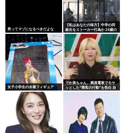
【私はあなたの味方】中学の同
男ってマゾになるべきだよな
級生をストーカー行為か 24歳の
女を逮捕 男性の自宅に唐揚げや
文庫本など繰り返し届ける / 兵庫
県
でか美ちゃん、満員電車でモヤ
女子小学生の水着フィギュア
ッとした”乗客の行動”を告白 自
身を扇子などであおぐ人に「オ
イニーがつらくて…」