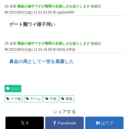
33 名前:
番組の途中ですが翡翠の名無しがお送りします
投稿日
時:2021/05/21(金) 11:31:03.05
ID:ygZlzeN50
ゲート難ワイ様子伺い
35 名前:
番組の途中ですが翡翠の名無しがお送りします
投稿日
時:2021/05/21(金) 11:31:16.68
ID:Db3L2JFQr
鼻血の馬として一世を風靡した
なんJ
ウマ娘
ゲーム
子供
家族
シェアする
X
Facebook
はてブ