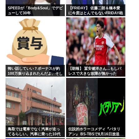
SPEEDが「Body&Soul」でデビ
【FRIDAY】 佐藤二朗＆橋本愛
ューして30年
に今度はとんでもないFRIDAY砲
が炸裂してしまう！
怖い話していい？ボーナスが約
【朗報】 冨安健洋さん…もしパ
100万振り込まれたんだよ、そし
レスで大きな故障が無かった
たら嫁が「5万円使っていいよ」
ら、アーセナルのメディカルが
って
悪かったことがハッキリする件
ｗｗｗｗ
鳥取では電車でなく汽車が走っ
伝説的ホラーコメディ『バタリ
てるらしい。汽車に乗った10代
アン』 BS-TBSで8月16日放送
女性が意識失う。汽車汽車ぽっ