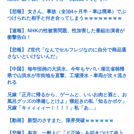
【悲報】 女さん、事故（全治4ヶ月半・車は廃車）でぶ
つけられた相手と付き合ってしまうｗｗｗｗｗｗｗｗ
【速報】 NHKの性被害問題、性加害した番組出演者が
衝撃告白！
【悲報】 Z世代「なんでセルフレジなのに自分で商品通
さないといけないんだ」
【中国】 毎年恒例の大洪水、今年もヤバい 湖北省秭帰
県で山洪水が市街地を直撃、工場浸水・車両が次々流さ
れる
兄嫁「正月に帰るから、ゲームと、いいお肉と酒と、お
風呂グッズの準備しとけよ」寝起きの私「知るかボケ」
兄嫁「キィィィィー！！！！」私「あ…」
【動画】 新型のさすまた、限界突破ｗｗｗｗｗｗ
【悲報】 有吉、一般人に「ド正論」を叩きつけて炎上