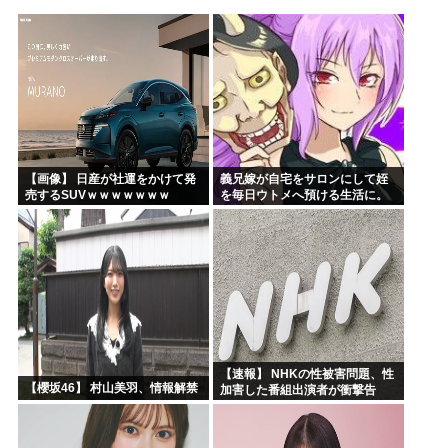
「沢城みゆき」「悠木碧」「坂本真綾」「黒沢ともよ」パチ●...
「安倍晋三」「麻生太郎」「石原慎太郎」「高市早苗」 無礼...
漫画「人間を舐めるなよ…！」←こういう展開好きなんやが
ハンターハンター、とんでもねえ伏線が発掘されるwww
ひなこのーと作者、ついに限界突破
韓国、日本で韓国籍のインフルエンサーが7台の車に当て逃げ...
【画像】 日産が社運をかけて発
義兄嫁が自宅をサロンにして姪
売するSUVｗｗｗｗｗｗｗ
を毎日ウトメへ預ける生活に。
数年後、そのツケが一気に回っ
てきて…
【速報】 NHKの性被害問題、性
【櫻坂46】 村山美羽、情報解禁
加害した番組出演者が衝撃告
白！