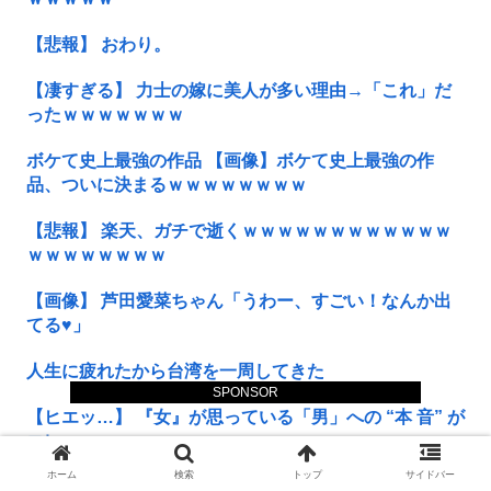
【悲報】 おわり。
【凄すぎる】 力士の嫁に美人が多い理由→「これ」だ
ったｗｗｗｗｗｗｗ
ボケて史上最強の作品 【画像】ボケて史上最強の作
品、ついに決まるｗｗｗｗｗｗｗｗ
【悲報】 楽天、ガチで逝くｗｗｗｗｗｗｗｗｗｗｗｗ
ｗｗｗｗｗｗｗｗ
【画像】 芦田愛菜ちゃん「うわー、すごい！なんか出
てる♥」
人生に疲れたから台湾を一周してきた
SPONSOR
【ヒエッ…】 『女』が思っている「男」への “本 音” が
コレｗｗｗｗｗｗｗｗｗｗ
ホーム
検索
トップ
サイドバー
【凄い】 LINE上司「休日で悪いけど会社来て！」ワイ