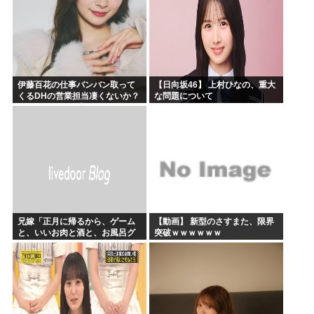
伊藤百花の仕事バンバン取って
【日向坂46】 上村ひなの、重大
くるDHの営業担当凄くないか？
な問題について
今年のボーナス凄いことになり
そう！！【AKB48いともも】
兄嫁「正月に帰るから、ゲーム
【動画】 新型のさすまた、限界
と、いいお肉と酒と、お風呂グ
突破ｗｗｗｗｗｗ
ッズの準備しとけよ」寝起きの
私「知るかボケ」兄嫁「キィィ
ィィー！！！！」私「あ…」