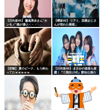
【日向坂46】 藤嶌果歩さん"ホ
【櫻坂46】 リアミ、説教おじさ
ンモノ"感が凄い・・・
んが現れた模様...
【悲報】 夏のピーク、もう終わ
【日向坂46】 まさかの楽曲も披
ってたｗｗｗｗｗ
露！『三期生LIVE』愛知公演の
レポがこちら