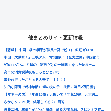
他まとめサイト更新情報
【悲報】 中国、橋の欄干が強風一発で粉々に 鉄筋ゼロ 当...
中国「大洪水！」三峡ダム「9門開放！（全力放流」中国都市...
VTuberさん、祖母の「家族だけの一日葬」をした結果ｗ...
高市の消費税減税ちょっとひどいわ
海外旅行したことある人来て！！！！！
知的な障害で精神年齢10歳の女の子、彼氏に毎日2万円渡す...
【マネーの虎】「年商10億」と聞いて「年収10億」と大興...
さかなクン 50歳 結婚してる？に回答
佐藤二朗、主演予定だった映画『踊る大捜査線』スピンオフ作...