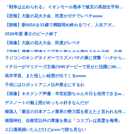
「戦争は止められる」 イオンモール熊本で被災の高校生平和...
【悲報】大阪の花火大会、民度がガチでレベチwww
【朗報】新NISAを33歳で満額埋め終わるワイ、人生アガ...
2026年度 暑さのピーク終了
【画像】大阪の花火大会、民度がレベチ
【悲報】腫瘍と間違えて正常な脳みそを摘出された女性、自発...
ラジコンのキングタイガーでスズメバチの巣に突撃「ハチから...
【悲報】大久保佳代子、100万円貢いだ“最後の恋愛”は「...
イチローがマリナーズ主催のHRダービーで見せた活躍にML...
【悲報】新NISA33歳で満額埋め終わるワイ人生アガリの...
高市早苗、また怪しい経歴が出てくるwww
【画像】道重さゆみのお乳wwwこれでパイズリされたら3秒...
子供にはロボットアニメ以外禁止にするわ
【画像】女子野球部員『星よつは』とかいうガチで可愛すぎる...
【画像】キオクシア声優・羊宮妃那ちゃん今日も信用できるw...
女球審、高校球児にキレられてしまうwww
デスノートの魅上照がめっちゃ好きなんだが
中居正広、熊本地震直後に現地炊き出しに参加していた
韓国人「最近の日本アニメ業界の勢力図を変えたと言われる作...
30歳で初めてできた彼女(32)が「どういう神経してたら...
靖国神社、自衛官以外の軍服を禁止「コスプレは英霊を侮辱」
【悲報】免許取りたての娘さん、猛者すぎて炎上するwww
エ口漫画描いたんだけどpixivで誰も見ない
【画像】 セブンイレブン、ついに神商品を販売