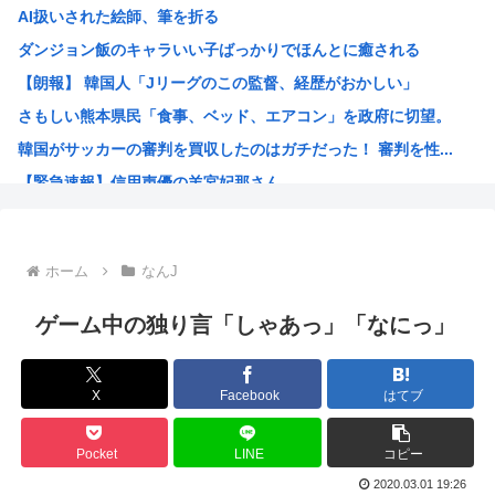
AI扱いされた絵師、筆を折る
平成ノブシコブシの吉村が生き残って相方が消えた理由
ダンジョン飯のキャラいい子ばっかりでほんとに癒される
世界初の超伝導量子熱機関…燃料もピストンもない量子エンジ...
【朗報】 韓国人「Jリーグのこの監督、経歴がおかしい」
ロシア外務省報道官、平和宣言を非難「広島市長は『偽りの呪...
さもしい熊本県民「食事、ベッド、エアコン」を政府に切望。
【高市】トランプ「イランが核入手したら2分でイタリア滅亡...
韓国がサッカーの審判を買収したのはガチだった！ 審判を性...
【画像】あのちゃん、上半身ほぼ裸でご乱心
【緊急速報】信用声優の羊宮妃那さん…
NHK会長「パトカー・消防車からの受信料徴収、猛反発が凄...
靖国神社、軍服コスプレでの参拝を禁止へ
【高市】トランプ「イランが核入手したら2分でイタリア滅亡...
ホーム
なんJ
ハンターハンター今何やってるかわからないWWW
5年前お前ら「AIイラストすげぇ！これもう人間のイラスト...
ゲーム中の独り言「しゃあっ」「なにっ」
韓国人「台風で品不足になった沖縄のスーパーに行ってみたら...
韓国人「『日本ビールは絶対に飲まない！』と大騒ぎしていた...
X
Facebook
はてブ
海外「日本のこの場所は現実とは思えないレベルで美しい…！...
NISAのせいで少子化加速してるけどこれ本当に政策として...
Pocket
LINE
コピー
女が100パーセント見てない漫画見つけたわ
2020.03.01 19:26