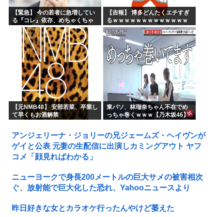
【緊急】 今の若者に急増してい
【吉報】 博多どんたくエチすぎ
る『コレ』依存、めちゃくちゃ
るｗｗｗｗｗｗｗｗｗｗｗｗｗ
深刻な模様w w w w w w w w w w
ｗｗ
【元NMB48】 安部若菜、卒業し
東パソ、林瑠奈ちゃん不在でめ
て早くもお酒解禁
っちゃ巻くｗｗｗ【乃木坂46】
アンジェリーナ・ジョリーの兄ジェームズ・ヘイヴンが
ゲイと公表 元妻の生配信に出演しカミングアウト ヤフ
コメ「顔見ればわかる」
ニューヨークで身長200メートルの巨大サメの被害相次
ぐ、放射能で巨大化した恐れ、Yahooニュースより
昨日好きな女とカラオケ行ったんやけど萎えた