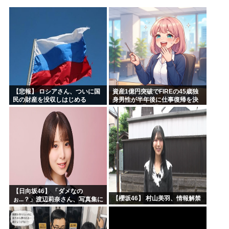
高市早苗「袴田さんを犯人だと思ってないわよ！判決が到底承...
【維新速報】副首都・大阪都「大阪万博の跡地を “お金持ち...
あのガンプラさん、投げ売りされる
農水省「食料自給率37%で過去最低」 肥料は輸入ほぼ10...
工学博士「国民が反中に染まっているから自民党は勝った
ちいかわ、先週比209%www
【悲報】 ロシアさん、ついに国
資産1億円突破でFIREの45歳独
民の財産を没収しはじめる
身男性が半年後に仕事復帰を決
意した「1通の通知」
【日向坂46】 「ダメなの
【櫻坂46】 村山美羽、情報解禁
ぉ...？」渡辺莉奈さん、写真集に
興味津々