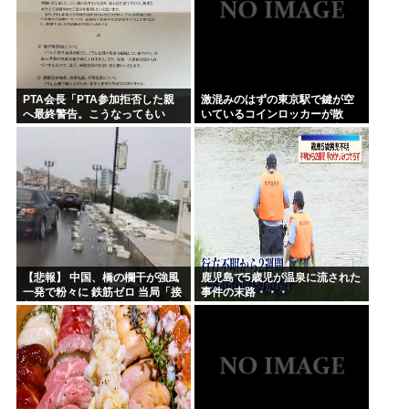
PTA会長「PTA参加拒否した親
激混みのはずの東京駅で鍵が空
へ最終警告。こうなってもい
いているコインロッカーが散
い？」
見、「ラッキー」と思って中を
確認してみると……
【悲報】 中国、橋の欄干が強風
鹿児島で5歳児が温泉に流された
一発で粉々に 鉄筋ゼロ 当局「接
事件の末路・・・
着剤でくっつけただけ」「正常
で、品質問題はない」