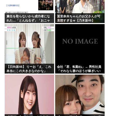
責任を取らないから成功者にな
冨里奈央ちゃんのお父さんが可
れた…「とんねるず」「おニャ
哀想すぎるｗ【乃木坂46】
ン子」「AKB」とヒットを出し
続けた秋元康の哲学！！！
【日向坂46】 りーお「え、これ
会社「君、転勤ね」→ 男性社員
本当にこの大きさなのかな」
「それなら妻のほうが稼ぎいい
【藤嶌果歩 1st写真集】
んで辞めます」⇒ 結果・・・