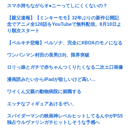
スマホ持ちながらオ●ニーってしにくくないの？
【親父速報】【ミンキーモモ】32年ぶりの新作公開記
念でアニメ全128話をYouTubeで無料配信。8月10日よ
り順次スタート
【ペルキチ悲報】ペルソナ、完全にXBOXのモノになる
ワンパンマン村田の長男(19)、限界突破
ロリっ娘とガチで赤ちゃんつくりたくなる二次エ口画像
漫画読みたいからiPadが欲しいけど高い…
ワイくん父親の動物病院に就職する
エッチなフィギュアあけるぞい、
スパイダーマンの映画神レベルヒットしてるんやがPS5
独占ウルヴァリンガチヒットしそうな予感へ