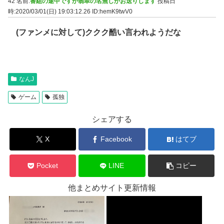
42 名前:
番組の途中ですが翡翠の名無しがお送りします
投稿日
時:2020/03/01(日) 19:03:12.26
ID:hemK9twV0
(ファンメに対して)ククク酷い言われようだな
なんJ
ゲーム
孤独
シェアする
X
Facebook
はてブ
Pocket
LINE
コピー
他まとめサイト更新情報