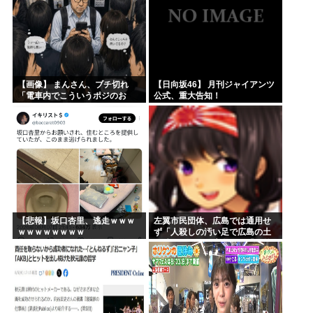
【画像】 まんさん、ブチ切れ
【日向坂46】 月刊ジャイアンツ
「電車内でこういうポジのお
公式、重大告知！
じ、ガチでイラネ」→
【悲報】坂口杏里、逃走ｗｗｗ
左翼市民団体、広島では通用せ
ｗｗｗｗｗｗｗｗ
ず「人殺しの汚い足で広島の土
を踏むな！」→広島県民「お前
らの方が汚いんじゃ！」「ワシ
らが広島県民じゃ」