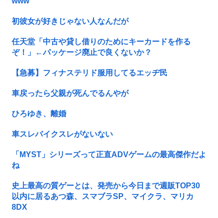
www
初彼女が好きじゃない人なんだが
任天堂「中古や貸し借りのためにキーカードを作る
ぞ！」←パッケージ廃止で良くないか？
【急募】フィナステリド服用してるエッヂ民
車戻ったら父親が死んでるんやが
ひろゆき、離婚
車スレバイクスレがないない
「MYST」シリーズって正直ADVゲームの最高傑作だよ
ね
史上最高の質ゲーとは、発売から今日まで週販TOP30
以内に居るあつ森、スマブラSP、マイクラ、マリカ
8DX