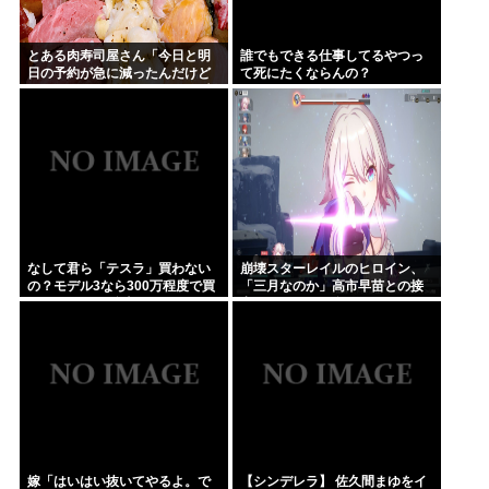
とある肉寿司屋さん「今日と明
誰でもできる仕事してるやつっ
日の予約が急に減ったんだけど
て死にたくならんの？
なんで！？」 → 最悪の原因が判
明して泣く・・・
なして君ら「テスラ」買わない
崩壊スターレイルのヒロイン、
の？モデル3なら300万程度で買
「三月なのか」高市早苗との接
える.コスパ最強車がここにある
点があまりにも多すぎる。もし
のに
かして早苗がモデル？
嫁「はいはい抜いてやるよ。で
【シンデレラ】 佐久間まゆをイ