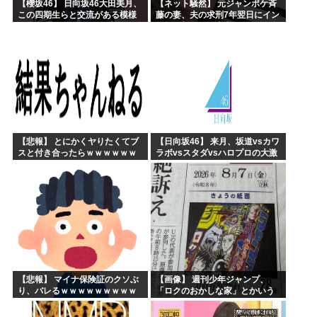
【櫻坂46】 日向坂46大田美月、
【ネット騒然】 元ジャンポケ斉
この四期生らと交流がある模様
藤の妻、夫の求刑7年翌日にイン
スタ更新！その内容がガチでヤ
バすぎる…
【悲報】 とにかくヤりたくてブ
【日向坂46】 来月、坂道vsカワ
スと付き合ったらｗｗｗｗｗｗ
ラボvsスタダvsハロプロの大激
ｗｗｗｗｗｗｗｗｗ
戦
【悲報】 マイナ保険証のクソぶ
【画像】 週刊少年ジャンプ、
り、バレるｗｗｗｗｗｗｗｗｗ
「ロクのおかしな家」とかいう
微妙な漫画を巻頭カラーにした
せいで100万部切る