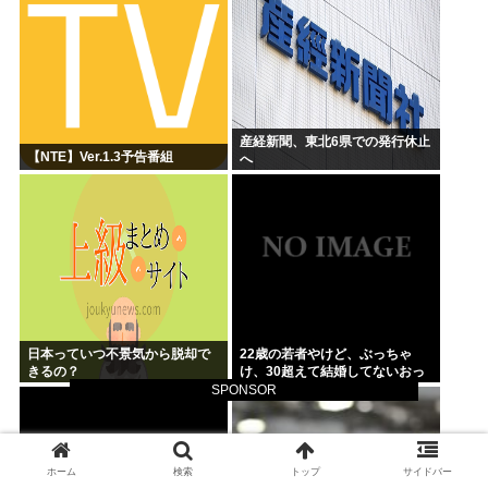
産経新聞、東北6県での発行休止
【NTE】Ver.1.3予告番組
へ
日本っていつ不景気から脱却で
22歳の若者やけど、ぶっちゃ
きるの？
け、30超えて結婚してないおっ
さんのこと見下してる
SPONSOR
ホーム
検索
トップ
サイドバー