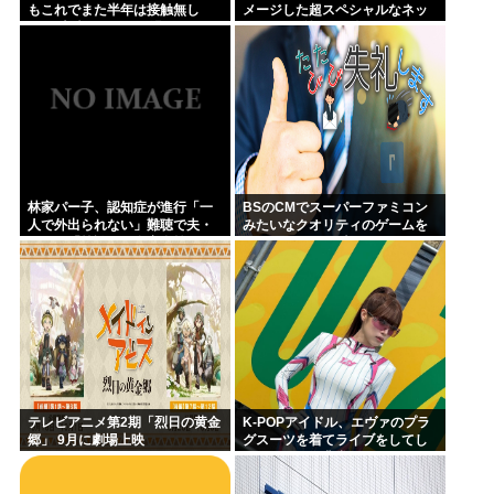
もこれでまた半年は接触無し
メージした超スペシャルなネッ
な」 暗黙のこれツラ過ぎるだろ
クレスが登場する件について
林家パー子、認知症が進行「一
BSのCMでスーパーファミコン
人で外出られない」難聴で夫・
みたいなクオリティのゲームを
ペーと「筆談」…自宅全焼から
8000円ぐらいで売ってるでしょ
約1年
テレビアニメ第2期「烈日の黄金
K-POPアイドル、エヴァのプラ
郷」 9月に劇場上映
グスーツを着てライブをしてし
まう…これは非常にえちち