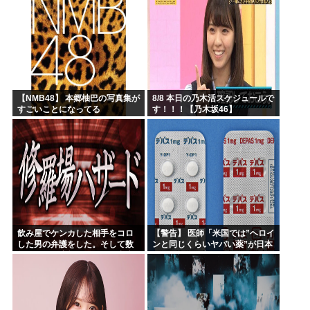
【NMB48】 本郷柚巴の写真集が
8/8 本日の乃木活スケジュールで
すごいことになってる
す！！！【乃木坂46】
飲み屋でケンカした相手をコロ
【警告】 医師「米国では”ヘロイ
した男の弁護をした。そして数
ンと同じくらいヤバい薬”が日本
年後、因果応報を思わせる出来
では平気で処方されてる」
事が…