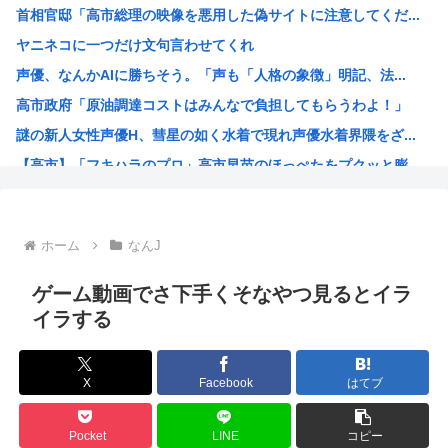
首相官邸「高市総理の映像を悪用した偽サイトに注意してくだ...
KDDI、楽天への回線貸し出し終了へ 都市部で9月末に
ヤニネコに一つだけ文句言わせてくれ
『この美人と結婚できる権利』が100万円だったらどっち選...
声優、なんかAIに勝ちそう。「声も「人格の象徴」明記、法...
【画像】骨格ストレートな女さん、絶対に男受けが悪いカラダ...
高市政府「原油調達コストはみんなで負担してもらうわよ！」
日産e-power、無給油で1980km走行しギネス記録...
謎の新人女性声優H、彗星の如く水着で現れ声優水着界隈をざ...
【画像】思わず保存したくなる「笑える画像・最高な画像」貼...
【高市】「フキハラのプロ」高市早苗のほっぺたをプクッと膨...
NHK「連続テレビ小説」で描いてほしい著名人【朝ドラ】
大谷翔平が今永昇太を睨みつける様子に全米騒然！←「最高の...
海外「W杯は八百長だった」FIFA会長支持を表明したサッ...
ホーム
なんJ
例のダンスアニメの作者、ヤバすぎる
高市早苗の消費税減税、93%が「賛成」www
ゲーム動画でさ下手くそなやつ見るとイラ
ワイ小学生やけどアナログで絵描いたから見て
イラする
国家情報局のスパイ通報フォーム、マイクロソフト365だっ...
ハンターハンターのゴンっておるやん
X
Facebook
はてブ
ちいかわのモモンガ、逝きそう
韓国人「韓国に10年間の出場権剥奪や過去ワールドカップ、...
Pocket
LINE
コピー