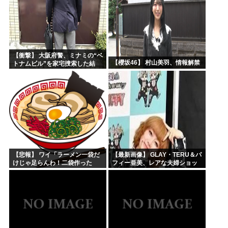
【衝撃】 大阪府警、ミナミの“ベ
【櫻坂46】 村山美羽、情報解禁
トナムビル”を家宅捜索した結
果・・・・・・
【悲報】 ワイ「ラーメン一袋だ
【最新画像】 GLAY・TERU＆パ
けじゃ足らんわ！二袋作った
フィー亜美、レアな夫婦ショッ
ろ！」→結果ｗｗｗ
トを公開してしまう！