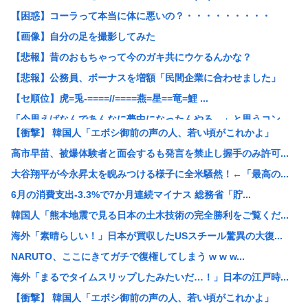
【困惑】コーラって本当に体に悪いの？・・・・・・・・・
【画像】自分の足を撮影してみた
【悲報】昔のおもちゃって今のガキ共にウケるんかな？
【悲報】公務員、ボーナスを増額「民間企業に合わせました」
【セ順位】虎=兎-====//====燕=星==竜=鯉 ...
「今思えばなんであんなに夢中になったんやろ…」と思うコン...
【衝撃】 韓国人「エボシ御前の声の人、若い頃がこれかよ」
ワンピースの「世界に5種しかない飛行能力」ついに謎が判明...
高市早苗、被爆体験者と面会するも発言を禁止し握手のみ許可...
【悲報】大阪で白昼堂々誘拐事件発生 www
大谷翔平が今永昇太を睨みつける様子に全米騒然！←「最高の...
国税 ギャンブル脱税パパ活etc..「こんなことでは国民...
6月の消費支出-3.3%で7か月連続マイナス 総務省「貯...
【悲報】開示請求が届いた…
韓国人「熊本地震で見る日本の土木技術の完全勝利をご覧くだ...
【九州名物】鶏刺し食べた医師、全身麻痺へ…「死んだほうが...
海外「素晴らしい！」日本が買収したUSスチール驚異の大復...
【悲報】思春期の娘に「キモッ」と言われたお父さん、グレる
NARUTO、ここにきてガチで復権してしまう w w w...
京大病院、脳腫瘍摘出手術で誤って腫瘍の無い部位を摘出 脳...
海外「まるでタイムスリップしたみたいだ…！」日本の江戸時...
【悲報】中居正広「俺が来たことは内緒だべ」極秘で熊本でボ...
【衝撃】 韓国人「エボシ御前の声の人、若い頃がこれかよ」
【悲報】初の日本代表で出番なし、福田正博「使わないんだっ...