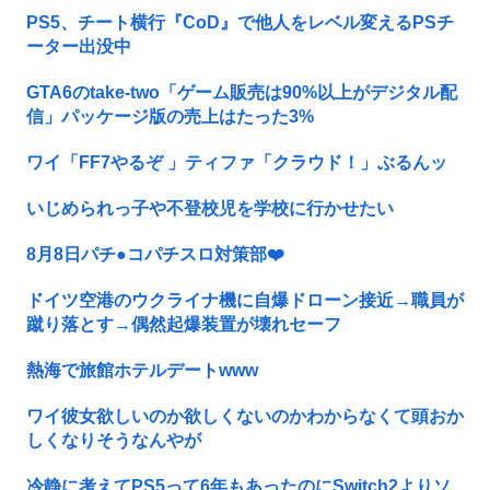
PS5、チート横行『CoD』で他人をレベル変えるPSチ
ーター出没中
GTA6のtake-two「ゲーム販売は90%以上がデジタル配
信」パッケージ版の売上はたった3%
ワイ「FF7やるぞ 」ティファ「クラウド！」ぶるんッ
いじめられっ子や不登校児を学校に行かせたい
8月8日パチ●コパチスロ対策部❤️
ドイツ空港のウクライナ機に自爆ドローン接近→職員が
蹴り落とす→偶然起爆装置が壊れセーフ
熱海で旅館ホテルデートwww
ワイ彼女欲しいのか欲しくないのかわからなくて頭おか
しくなりそうなんやが
冷静に考えてPS5って6年もあったのにSwitch2よりソ