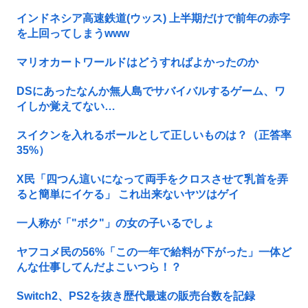
インドネシア高速鉄道(ウッス) 上半期だけで前年の赤字
を上回ってしまうwww
マリオカートワールドはどうすればよかったのか
DSにあったなんか無人島でサバイバルするゲーム、ワ
イしか覚えてない…
スイクンを入れるボールとして正しいものは？（正答率
35%）
X民「四つん這いになって両手をクロスさせて乳首を弄
ると簡単にイケる」 これ出来ないヤツはゲイ
一人称が「"ボク"」の女の子いるでしょ
ヤフコメ民の56%「この一年で給料が下がった」一体ど
んな仕事してんだよこいつら！？
Switch2、PS2を抜き歴代最速の販売台数を記録