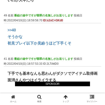
いのが大半だろ
49 名前:
番組の途中ですが翡翠の名無しがお送りします
投稿日
時:2022/04/10(日) 18:59:58.70
ID:s2oC+GKd0
>>40
そうかな
初見プレイ以下か見紛うほど下手くそ
41 名前:
番組の途中ですが翡翠の名無しがお送りします
投稿日
時:2022/04/10(日) 18:57:53.33
ID:2LTi/ktD0
下手でも基本なんも思わんがダクソでアイテム取得画
面消さんやつはイライラする
SPONSOR
51 名前:
番組の途中ですが翡翠の名無しがお送りします
投稿日
時:2022/04/10(日) 19:00:23.02
ID:s2oC+GKd0
ホーム
検索
トップ
サイドバー