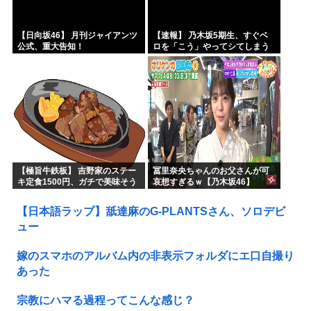
【日向坂46】 月刊ジャイアンツ
【速報】 乃木坂5期生、すぐベ
公式、重大告知！
ロを「こう」やってシてしまう
ｗｗｗｗｗｗ
【極旨牛鉄板】 吉野家のステー
冨里奈央ちゃんのお父さんが可
キ定食1500円、ガチで美味そう
哀想すぎるｗ【乃木坂46】
ｗｗｗ
【日本語ラップ】舐達麻のG-PLANTSさん、ソロデビ
ュー
嫁のスマホのアルバム内の非表示フォルダにエ口自撮り
あった
宗教にハマる過程ってこんな感じ？