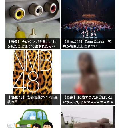
【画像】 今のクソガキ共、これ
【日向坂46】 Zepp Osaka、客
を見たこと無くて渡されたらパ
席が想像以上にヤバい…
ニクるらしいｗｗｗｗｗｗｗｗ
ｗｗｗｗｗ
【NMB48】 安部若菜アイドル最
【画像】 16歳でこのお◯ぱいは
後の日
いかんでしょｗｗｗwｗｗｗｗｗ
ｗｗｗ❤