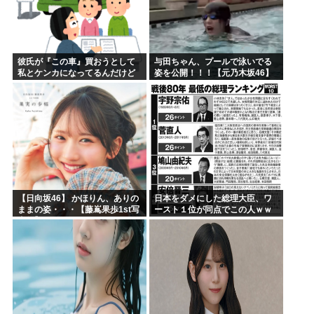
彼氏が『この車』買おうとして
与田ちゃん、プールで泳いでる
私とケンカになってるんだけど
姿を公開！！！【元乃木坂46】
ｗｗｗｗｗｗ
【日向坂46】 かほりん、ありの
日本をダメにした総理大臣、ワ
ままの姿・・・【藤嶌果歩1st写
ースト１位が同点でこの人ｗｗ
真集】
ｗｗｗｗ