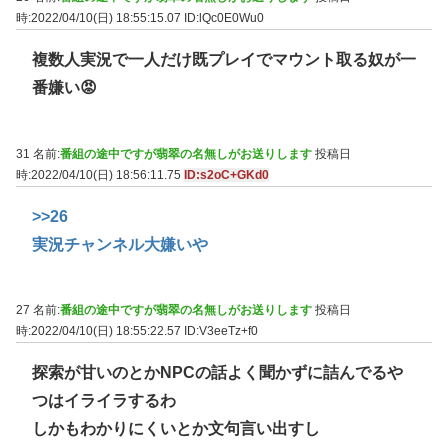
時:2022/04/10(日) 18:55:15.07
ID:lQc0E0Wu0
複数人実況で一人だけ既プレイでマウント取る奴が一
番嫌い😡
31 名前:
番組の途中ですが翡翠の名無しがお送りします
投稿日
時:2022/04/10(日) 18:56:11.75
ID:s2oC+GKd0
>>26
実況チャンネル大嫌いや
27 名前:
番組の途中ですが翡翠の名無しがお送りします
投稿日
時:2022/04/10(日) 18:55:22.57
ID:V3eeTz+f0
探索が甘いのとかNPCの話よく聞かずに詰んでるや
つはイライラするわ
しかもわかりにくいとか文句言い出すし