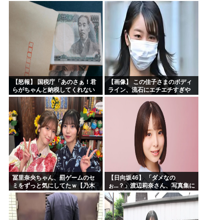
【怒報】 国税庁「あのさぁ！君
【画像】 この佳子さまのボディ
らがちゃんと納税してくれない
ライン、流石にエチエチすぎや
とこうなっちゃうけどどうす
ろ！
る？！」←これw w w w w w w w
冨里奈央ちゃん、罰ゲームのセ
【日向坂46】 「ダメなの
ミをずっと気にしてたｗ【乃木
ぉ...？」渡辺莉奈さん、写真集に
坂46】
興味津々