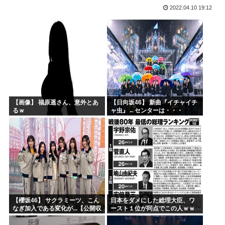
2022.04.10 19:12
高市首相、出張マッサージへ
アキバ冥途戦争とかいうアニメwww
【画像】小池百合子×高市早苗
【高市】ゴラム(56歳)、女子中学生をナイフで脅し性的暴...
5ちゃんのどこでもいいけど、日本人の税金使って日本人批判...
海外「あるある！」日本を旅行した外国人が患う新たな症状「...
【画像】 福原遥さん、意外とあ
【日向坂46】 新曲『イチャイチ
るｗ
ャ虫』←センターは・・・
【18thシングル】
【櫻坂46】 サクラミーツ、こん
日本をダメにした総理大臣、ワ
なぎ加入である変化が...【公開収
ースト１位が同点でこの人ｗｗ
録レポ】
ｗｗｗｗ