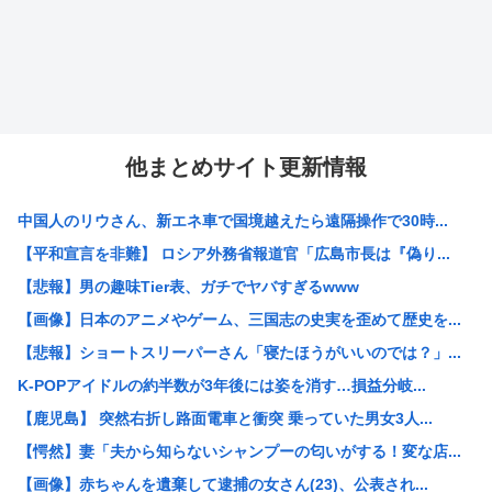
他まとめサイト更新情報
中国人のリウさん、新エネ車で国境越えたら遠隔操作で30時...
【平和宣言を非難】 ロシア外務省報道官「広島市長は『偽り...
【悲報】男の趣味Tier表、ガチでヤバすぎるwww
【画像】日本のアニメやゲーム、三国志の史実を歪めて歴史を...
【悲報】ショートスリーパーさん「寝たほうがいいのでは？」...
K-POPアイドルの約半数が3年後には姿を消す…損益分岐...
【鹿児島】 突然右折し路面電車と衝突 乗っていた男女3人...
【愕然】妻「夫から知らないシャンプーの匂いがする！変な店...
【画像】赤ちゃんを遺棄して逮捕の女さん(23)、公表され...