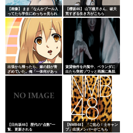
【画像】 まま「なんかプール入
【櫻坂46】 山下瞳月さん、破天
ってたら学生にめっちゃ見られ
荒すぎる生き方がこちら
たw」
出張から帰ったら、嫁の顔が青
賃貸物件を内覧中、ベランダに
ざめていた。俺「一体何があっ
出たら突然ゾワッと両腕に鳥肌
たんだ？」嫁「…」→子供たち
が出た。「やっぱりこの部屋嫌
に話を聞くと…
だ」と思った瞬間、体が前にド
ンッと突き飛ばされて…
【日向坂46】 歴代の“点数”一
【NMB48】 「ご乱心！士キャン
覧、更新される
プ」出演メンバーがこちら