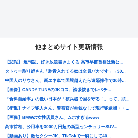
他まとめサイト更新情報
【悲報】 週刊誌、好き放題書きまくる 高市早苗首相は新公...
タトゥー彫り師さん「刺青入れてる奴は全員バカです」→30...
中国人のリウさん、新エネ車で国境越えたら遠隔操作で30時...
【画像】CANDY TUNEのJKコス、誇張抜きでレベチ...
『食料自給率』の低い日本が「核兵器で国を守る！」って、頭...
【衝撃】ナイフ犯人さん、警察官が拳銃なしで現行犯逮捕・・...
【画像】BMWの女性店員さん、ムホすぎるwww
高市首相、公用車を3000万円超の新型センチュリーSUV...
【動画あり】激セクシーJK、TikTokで一瞬にして40...