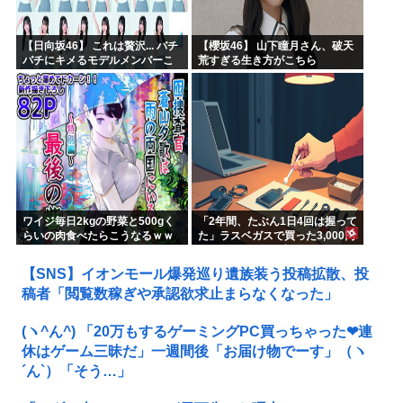
【日向坂46】 これは贅沢... バチ
【櫻坂46】 山下瞳月さん、破天
バチにキメるモデルメンバーこ
荒すぎる生き方がこちら
ちら
ワイジ毎日2kgの野菜と500gく
「2年間、たぶん1日4回は握って
らいの肉食べたらこうなるｗｗ
た」ラスベガスで買った3,000円
ｗ
のキーホルダーを調べたら
【SNS】イオンモール爆発巡り遺族装う投稿拡散、投
稿者「閲覧数稼ぎや承認欲求止まらなくなった」
(ヽ^ん^) 「20万もするゲーミングPC買っちゃった❤連
休はゲーム三昧だ」一週間後「お届け物でーす」（ヽ
´ん`）「そう…」