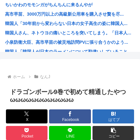
ちいかわのモモンガがちんちんに来るんやが
焼肉ライクで2170円食べ放題！今どき2170円の肉食べ...
高市早苗、3000万円以上の高級新公用車を購入させ贅を尽...
なんで夏にマスクしてんだァ？
韓国人「30年前から変わらない日本の女子高生の姿に韓国人...
【悲報】京大生さん、ノリが寒すぎる
韓国人さん、ネトウヨの痛いところを突いてしまう。「日本人...
タトゥー彫り師さん「刺青入れてる奴は全員バカです」→30...
小泉防衛大臣、高市早苗の被災地訪問PVに張り合うかのよう...
【悲報】米農家「もう無理です…」。過去最大の在庫を抱える...
韓国人「韓国人が日本のラーメンについて勘違いしていること...
【悲報】大竹しのぶ、原爆の日に「絶対に戦争を放棄する国で...
生成AIのイラストを使ってTCG作ってる??
お前ら今期アニメ何見てるの？
ホーム
なんJ
【衝撃】 韓国人「箱根駅伝、走りながら乾杯してた」
ケンモメンの生きがいはなに？安倍晋三以外で
ドラゴンボール9巻で初めて精通したやつ
夏場のロリコンおま●こが蒸れ蒸れしててエッチなぷりきゅあ...
ωωωωωωωωωωωω
高市早苗、今日長崎で平和祈念式典に参列して被爆体験者と面...
ワールドトリガー、対A級戦闘試験開始から約1年経過
X
Facebook
はてブ
名探偵プリキュア！ 反省会
韓国人「日本の某全国チェーン店の商品写真が話題になってい...
Pocket
LINE
コピー