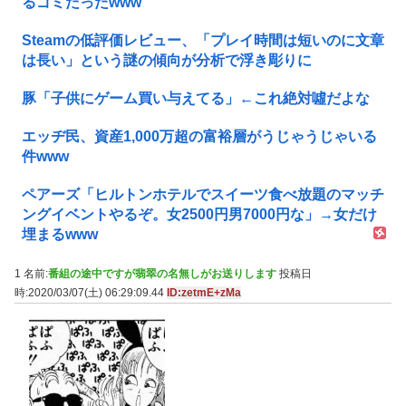
るゴミだったwww
Steamの低評価レビュー、「プレイ時間は短いのに文章
は長い」という謎の傾向が分析で浮き彫りに
豚「子供にゲーム買い与えてる」←これ絶対噓だよな
エッヂ民、資産1,000万超の富裕層がうじゃうじゃいる
件www
ペアーズ「ヒルトンホテルでスイーツ食べ放題のマッチ
ングイベントやるぞ。女2500円男7000円な」→女だけ
埋まるwww
1 名前:
番組の途中ですが翡翠の名無しがお送りします
投稿日
時:2020/03/07(土) 06:29:09.44
ID:zetmE+zMa