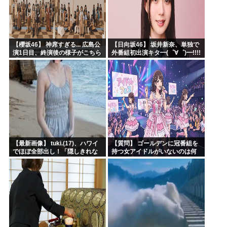
【櫻坂46】 神席すぎる... 広島公
【日向坂46】 坂井新奈、単独で
演1日目、終演後の様子がこちら
外番組初出演キタ━(゜∀゜)━!!!!
【全国ツアー2026 What’s
lonesome?】
【最新画像】 tuki.(17)、ハワイ
【質問】 ゴールデンに冠番組を
でほぼ全部出し！「隠しきれな
持つ女アイドルがいないのは何
い美貌」とSNSざわつく
故なのか？