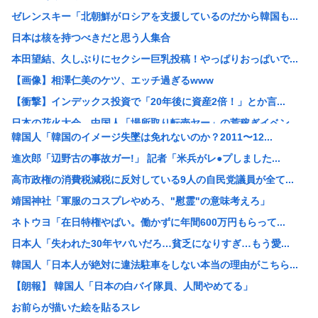
ゼレンスキー「北朝鮮がロシアを支援しているのだから韓国も...
日本は核を持つべきだと思う人集合
本田望結、久しぶりにセクシー巨乳投稿！やっぱりおっぱいで...
【画像】相澤仁美のケツ、エッチ過ぎるwww
【衝撃】インデックス投資で「20年後に資産2倍！」とか言...
日本の花火大会 中国人「場所取り転売ヤー」の荒稼ぎイベン...
韓国人「韓国のイメージ失墜は免れないのか？2011〜12...
【画像】女さん「貧乳だから男水着で市民プールいったら周り...
進次郎「辺野古の事故ガー!」 記者「米兵がレ●プしました...
【悲報】中国製ルーター、またまたバックドア発見www
高市政権の消費税減税に反対している9人の自民党議員が全て...
【産経新聞主張】 佐渡金山 韓国は反日を持ち込むな
靖国神社「軍服のコスプレやめろ、"慰霊"の意味考えろ」
元ジャンポケ斉藤慎二被告のTikTokライブが拡散 求刑...
ネトウヨ「在日特権やばい。働かずに年間600万円もらって...
K-POPアイドルの約半数が3年後には姿を消す…損益分岐...
日本人「失われた30年ヤバいだろ…貧乏になりすぎ…もう愛...
浜田雅功、超スパルタ高校時代 夏の思い出に共演者衝撃
韓国人「日本人が絶対に違法駐車をしない本当の理由がこちら...
【絶望画像】7月の電気代逝ったあああああああああ！！！！...
【朗報】 韓国人「日本の白バイ隊員、人間やめてる」
ワイ「最近、嫁の夜間外出が増えてる…怪しい…興信所に調査...
お前らが描いた絵を貼るスレ
【岡山】シャインマスカット200房（時価40万円相当）畑...