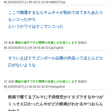
時:2020/03/07(土) 06:39:52.34
ID:h8B0ZYPyp
ここで精通するならヤムチャが初めて出てきたあたり
もシコったやろ
というかワイはそこでシコった
29 名前:
番組の途中ですが翡翠の名無しがお送りします
投稿日
時:2020/03/07(土) 06:39:56.80
ID:Qy/ZsgIO0
そういえばドラゴンボール以降の作品ってほとんどエ
口がないような
31 名前:
番組の途中ですが翡翠の名無しがお送りします
投稿日
時:2020/03/07(土) 06:40:42.45
ID:Pedsge6u0
映画で寝てるブルマに子供悟空がイタズラするやつが
くっそエ口かったんやがどの映画がわかるやつおらん
かね？