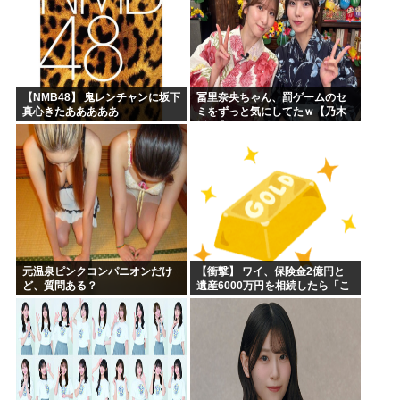
【NMB48】 鬼レンチャンに坂下
冨里奈央ちゃん、罰ゲームのセ
真心きたあああああ
ミをずっと気にしてたｗ【乃木
坂46】
元温泉ピンクコンパニオンだけ
【衝撃】 ワイ、保険金2億円と
ど、質問ある？
遺産6000万円を相続したら「こ
う」なった・・・