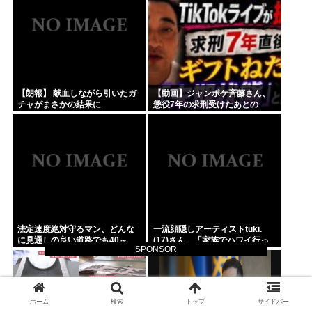
れる」
【朗報】 献血しながら引いたガ
【動画】ジャンポケ斉藤さん、
チャがまさかの結果に
懲役7年の求刑受けたあとの
TikTokライブ配信がヤバすぎる
と話題にwww
法定速度絶対守るマン、どんな
一流顔隠しアーティストtuki.
に見通しの良い道路でも40～
(17)さん、「家族でハワイ行っ
SPONSOR
60km以上出さない
てきたw」 自己顕示欲がどんど
ん抑えられなくなる
ホーム
検索
トップ
サイドバー