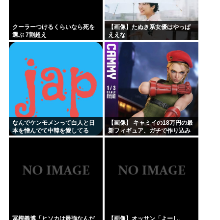
クーラーつけるくらいなら死を
【画像】たぬき系女優はやっぱ
選ぶ 7割超え
ええな
なんでケンモメンって白人と日
【画像】 キャミイの18万円の最
本を憎んでて中韓を愛してる
新フィギュア、ガチで作り込み
の？
がエグすぎる
冨樫義博「ヒソカは最強なんだ
【画像】オッサン「よーし、