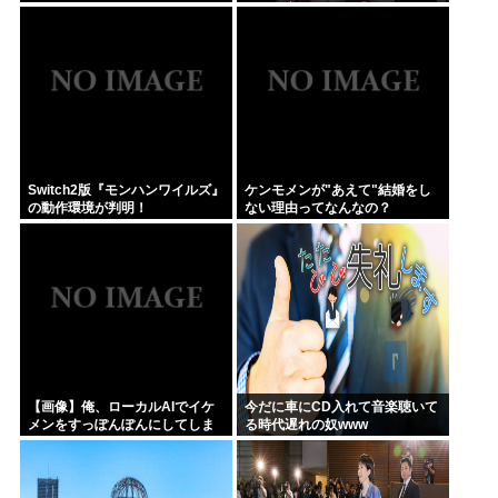
RPG・新イベント『バニーとヨ
ミハラクライシス』
Switch2版『モンハンワイルズ』
ケンモメンが"あえて"結婚をし
の動作環境が判明！
ない理由ってなんなの？
【画像】俺、ローカルAIでイケ
今だに車にCD入れて音楽聴いて
メンをすっぽんぽんにしてしま
る時代遅れの奴www
うwww