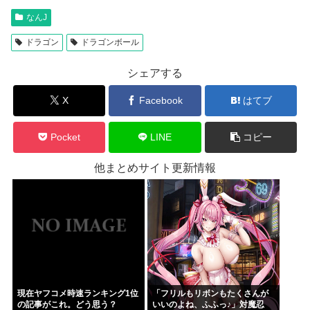
なんJ
ドラゴン
ドラゴンボール
シェアする
X
Facebook
はてブ
Pocket
LINE
コピー
他まとめサイト更新情報
現在ヤフコメ時速ランキング1位
「フリルもリボンもたくさんが
の記事がこれ。どう思う？
いいのよね、ふふっ♪」対魔忍