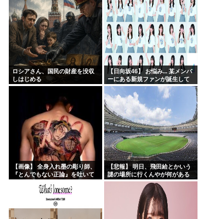
ロシアさん、国民の財産を没収
【日向坂46】 お悩み... 某メンバ
しはじめる
ーにある新規ファンが誕生して
いた
【画像】 全身入れ墨の彫り師、
【悲報】 明日、飛田給とかいう
『とんでもない正論』を吐いて
謎の場所に行くんやが何がある
30万再生されてしまうｗｗｗｗ
んや????・・・・・・・・・
ｗｗｗ