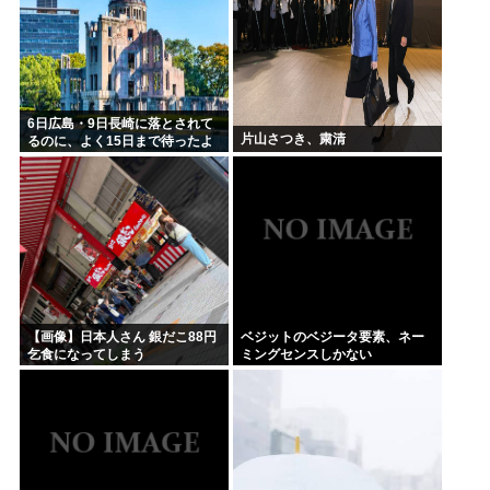
6日広島・9日長崎に落とされて
片山さつき、粛清
るのに、よく15日まで待ったよ
な
【画像】日本人さん 銀だこ88円
ベジットのベジータ要素、ネー
乞食になってしまう
ミングセンスしかない