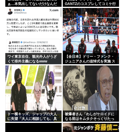
ぁ…本気出してないだけなんだ
GANTZのコスプレしてコミケ行
ぁ…」 こいつのこの情熱なんな
くかー」
の？
ワイ東京在住、観光外人がうざ
【全日本】ドリー・ファンク・
くて排外主義になるwww
ジュニアさんの追悼式を実施 ス
ピニング・トー・ホールドも流
れる
トー横キッズ、ジャップの大人
被爆者さん「わしがケロイドに
に失望「大人に相談しても、具
なる前はキムタクそっくりたっ
体的に何もしてくれない。結果
たんじゃ」ハードなギャグをか
的に傷つく。福祉は自由が奪わ
ます