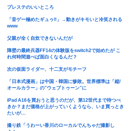
プレステのいいところ
「音ゲー極めたギュゥ‼️」→動きがキモいと冷笑される
www
父親が全く自炊できないんだが
障壁の最終兵器FF14の体験版をswitch2で始めたが こ
れ何時間遊べば面白くなるんだ？
次の仮面ライダー、十二支がモチーフ
「日本式漫画」は中国・韓国に惨敗。世界標準は「縦/
オールカラー」の”ウェブトゥーン”に
iPad A16を買おうと思うのだが、第12世代まで待つべ
きか？まだ価格が上がっていくようなら、いま買っとき
たいが…
撮り鉄「うわーい香川のローカルでんちゃだ撮影し