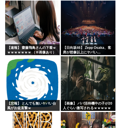
【18thシングル】
【速報】 齋藤飛鳥さんの下着ｗ
【日向坂46】 Zepp Osaka、客
ｗｗｗｗｗｗｗ （※画像あり）
席が想像以上にヤバい…
【悲報】 とんでも無いヤバい台
【画像】 パパ活待機中の子が20
風がお盆直撃ｗ
人ぐらい激写されるｗｗｗｗｗ
ｗｗｗｗｗｗ