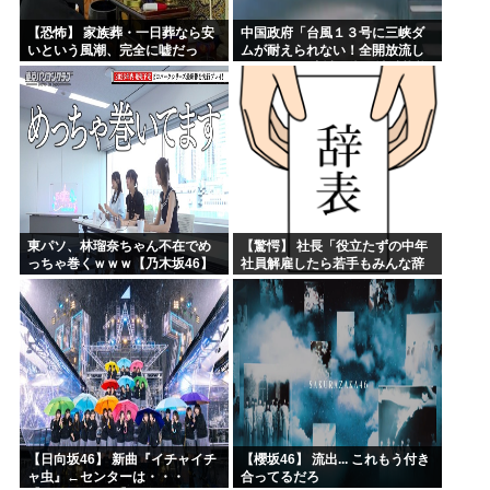
【恐怖】 家族葬・一日葬なら安
中国政府「台風１３号に三峡ダ
いという風潮、完全に嘘だっ
ムが耐えられない！全開放流し
た・・・・
ろ！」⇒ 下流域の街が壊滅状態
ｗｗｗｗｗ
東パソ、林瑠奈ちゃん不在でめ
【驚愕】 社長「役立たずの中年
っちゃ巻くｗｗｗ【乃木坂46】
社員解雇したら若手もみんな辞
めてしまった…」
【日向坂46】 新曲『イチャイチ
【櫻坂46】 流出... これもう付き
ャ虫』←センターは・・・
合ってるだろ