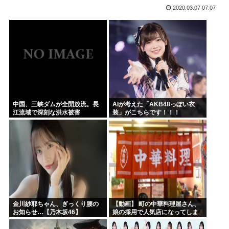
2020.03.07 07:07
バイデン前米大統領（83）死にそう 再選しなくてよかった...
「原爆はうそ」「放射線の被害はなかった」 信じる若者た...
プリキュア見てる奴らきもすぎんか？さすがに
韓国人「手術中に震度6強の地震、その時の日本の医療スタッ...
NARUTOを一巻から最後まで読んでみたけど、これ駄作じ...
ラジコンのキングタイガーでスズメバチの巣に突撃「ハチから...
中国、三峡ダムが全開放流。長
AIが考えた「AKB48っぽい衣
江流域で深刻な洪水被害
装」がこちらです！！！
金川紗耶ちゃん、ぎっくり腰の
【動画】 町の中華料理屋さん、
お知らせ…【乃木坂46】
娘の採用で人気店になってしま
う