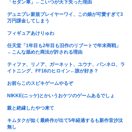
「セダン車」←こいつが天下失った理由
デュエプレ新規プレイヤーワイ、この娘が可愛すぎて3
万円課金してしまう
フィギュアあけりゅわ
任天堂「1年目も2年目も旧作のリブートで年末商戦」
←こんな舐めた商法が許される理由
ティファ、リノア、ガーネット、ユウナ、パンネロ、ラ
イトニング、FF16のヒロイン←誰が好き？
お前らこのスピキゲームやるぞ
NIKKE(ニッケ)とかいうおケツのゲームあるでしょ
親と絶縁したやつ来て
キムタクが如く最終作が出て5年経過するも新作音沙汰
無し