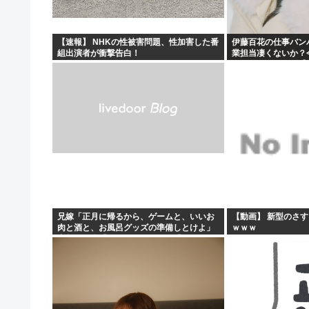
秋田にアラブが2兆円の投資決定
イランがホルムズ海峡を通航する全商船に7%の通航料を
【速報】 NHKの性被害問題、性加害した番
伊藤百花の仕事バン
組出演者が衝撃告白！
業担当凄くないか？
【悲報】ちいかわ原作セイレーン編リアルタイム勢「つま
とになりそう！！【A
ワイの昼飯見て
兄嫁「正月に帰るから、ゲームと、いいお
【動画】 新型のさ
肉と酒と、お風呂グッズの準備しとけよ」
ｗｗｗ
寝起きの私「知るかボケ」兄嫁「キィィィ
ィー！！！！」私「あ…」