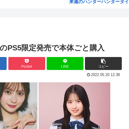
来週のハンターハンタータイソ
を支給
『ヤニねこ』の喫煙や覚醒剤の
けら...
海外「これが文明か！」日本に
た結...
ゼレンスキー大統領「日本の支
支援...
「沢城みゆき」「悠木碧」「坂
のPS5限定発売で本体ごと購入
介入...
「安倍晋三」「麻生太郎」「石
ます...
漫画「人間を舐めるなよ…！
Pocket
LINE
コピー
くぱ...
ハンターハンター、とんでも
2022.05.20 12:38
撃告...
ひなこのーと作者、ついに限
れて...
韓国、日本で韓国籍のインフル
..
【海外の反応】 なぜイチロー
た...
割とマジで年収400以下の人
えて...
露悪系アニメ、次なるステー
「ムクゲェジ漫画」ガチでリ