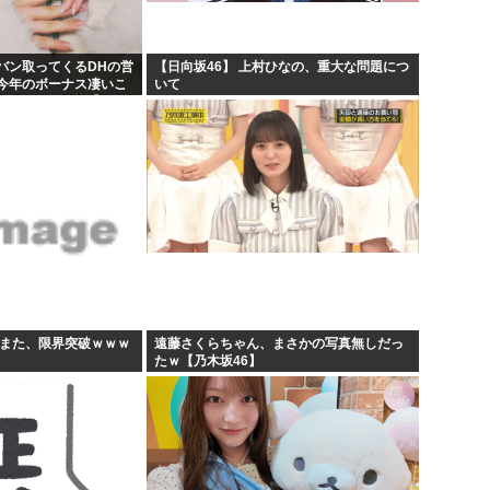
【原爆の日】へいわをかえせ
課す...
みい山、あんだけ騒ぎになって
バン取ってくるDHの営
【日向坂46】 上村ひなの、重大な問題につ
今年のボーナス凄いこ
いて
んね...
週刊少年ジャンプ、発行部数1
KB48いともも】
日本人「うちの犬、たまたまつ
すまた、限界突破ｗｗｗ
遠藤さくらちゃん、まさかの写真無しだっ
たｗ【乃木坂46】