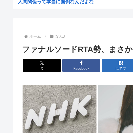
人間関係って本当に面倒なんだよな
赤十字、スペイン領セウタに殺到した不法移民に物資
【悲報】女さん、事故（全治4ヶ月半・車は廃車）でぶつ
高市早苗熊本視察PVを映像ディレクターが本気で分析し
ホーム
なんJ
ゼレンスキー大統領「日本の支援は大きくない」3兆円も
ファナルソードRTA勢、まさか
【ひろゆき他】Xのインフルエンサー達「高市さぁ、為替
前泊博盛氏「私が総理大臣になったら中国に謝罪しに行き
X
Facebook
はてブ
【画像】ひなこのーと作者、またも一線を超える(朝活～
【速報】NHKの性被害問題、性加害した番組出演者が衝
仲居さんに「ありがとう」と言うエッヂャー、袋叩きにさ
円は年末149円へ、BofA予想修正 協調介入に加え日銀.
【消費減税】日本の社会保障、岐路に 財源5兆円見通し立
高市「永住許可が出たら生活保護貰おうなんて外国人が増
最近の若年、芸能人を全然知らないwww