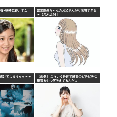
俐香×鶴崎仁香、すご
冨里奈央ちゃんのお父さんが可哀想すぎる
ｗ【乃木坂46】
、透けてしまうｗｗｗｗ
【画像】 こういう身体で薄着のピチピチな
服着るやつ何考えてるんだよ