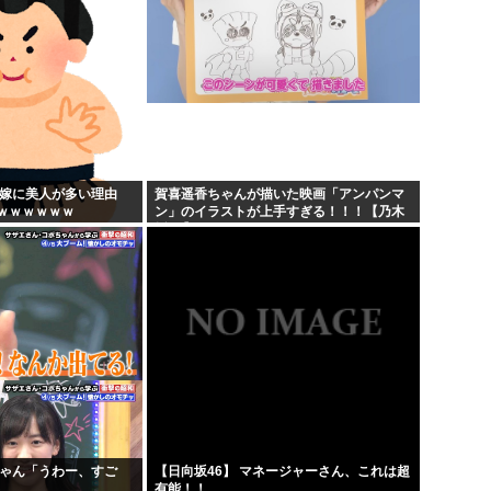
の嫁に美人が多い理由
賀喜遥香ちゃんが描いた映画「アンパンマ
ｗｗｗｗｗｗ
ン」のイラストが上手すぎる！！！【乃木
坂46】
ちゃん「うわー、すご
【日向坂46】 マネージャーさん、これは超
」
有能！！