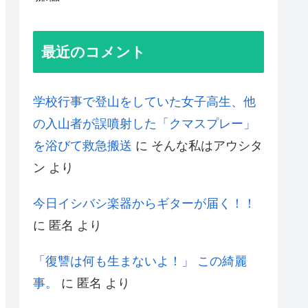
最近のコメント
学校行事で登山をしていた女子高生、他
の入山者が誤噴射した「クマスプレー」
を浴びて救急搬送
に
そんな私はアウシタ
ン
より
今日イシバシ楽器からギターが届く！！
に
匿名
より
「復讐は何も生まないよ！」 この綺麗
事。
に
匿名
より