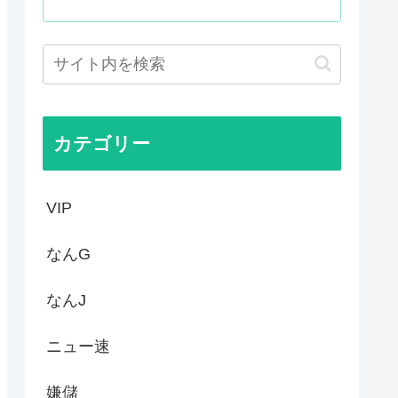
るのに未だにどこのメディアも...
00万部割れwww
いてきた八百屋で一目惚れした...
カテゴリー
VIP
なんG
なんJ
ニュー速
嫌儲