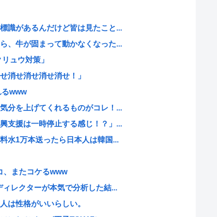
識があるんだけど皆は見たこと...
、牛が固まって動かなくなった...
クリュウ対策」
せ消せ消せ消せ消せ！」
るwww
分を上げてくれるものがコレ！...
支援は一時停止する感じ！？」...
水1万本送ったら日本人は韓国...
コ、またコケるwww
ィレクターが本気で分析した結...
人は性格がいいらしい。