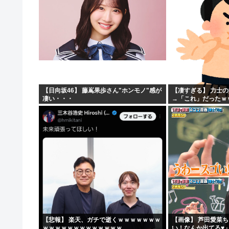
【日向坂46】 藤嶌果歩さん"ホンモノ"感が
【凄すぎる】 力士
凄い・・・
→「これ」だったｗ
【悲報】 楽天、ガチで逝くｗｗｗｗｗｗｗ
【画像】 芦田愛菜
ｗｗｗｗｗｗｗｗｗｗｗｗｗ
い！なんか出てる♥