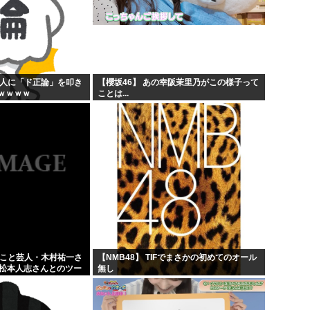
般人に「ド正論」を叩き
【櫻坂46】 あの幸阪茉里乃がこの様子って
ｗｗｗｗ
ことは...
」こと芸人・木村祐一さ
【NMB48】 TIFでまさかの初めてのオール
の松本人志さんとのツー
無し
人だとネット騒然！
...