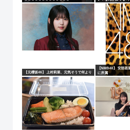
【NMB48】 安部
【元櫻坂46】 上村莉菜、元気そうで何より
に所属