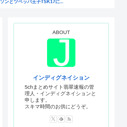
ンとツベッパ王子TSK17に...
注射シーン、青少年への影響を...
比べて超石器時代だった英国に...
援は大きくない」3兆円も支援...
ABOUT
本真綾」「黒沢ともよ」パチ●...
原慎太郎」「高市早苗」 無礼...
」←こういう展開好きなんやが
ねえ伏線が発掘されるwww
界突破
インディグネイション
エンサーが7台の車に当て逃げ...
5chまとめサイト翡翠速報の管
理人・インディグネイションと
はあんなに敬遠四球が多かった...
申します。
ってどう暮らしてるの？この人...
スキマ時間のお供にどうぞ。
ジへ
アルだったwww