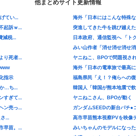
他まとめサイト更新情報
てい...
海外「日本にはこんな特殊な標
訴ｗ...
突進してきた牛を跳び越えたら
税...
日本政府、通信監視へ 「ト
みい山作者「消せ消せ消せ消
死者...
ヤニねこ、BPOで問題視され
www
海外「日本の電車旅で最高に気
化指示
福島県民「え！？俺らへの復興
…ち...
韓国人「韓国が熊本地震で飲料
ぎて...
ヤニねこさん、BPOが動く
売っ...
ガンダムSEEDの新台パチ●
...
高市早苗熊本視察PVを映像デ
苗。...
みいちゃんのモデルになった