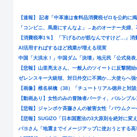
【速報】 記者「中革連は食料品消費税ゼロを公約に掲げ
「コンビニ、馬鹿にすんなよ」→あのオーナー夫婦、不起
【消費税率1％】 「下げるのが筋なんですけど…」消費減
AI活用すればするほど残業が増える現実
中国「大洪水！」中国ダム「決壊」地元民「公式発表より
【悲報】山里亮太さん、一般人のツイートに反撃開始
ゼレンスキー大統領、対日外交に不満か…大使らへ強
【画像】椎名林檎（38）「チュートリアル徳井と対談か
【動画あり】女性のみの冒険者パーティ、バルンブルンす
【悲報】ジャンポケ斉藤さんの被害女性「バウムクーヘン
【悲報】SUGIZO「日本国憲法の3大原則を絶対に変えさ
パヨさん「地震までイメージアップに使おうとする高市早