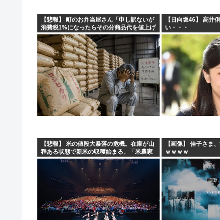
【悲報】 町のお弁当屋さん「申し訳ないが
【日向坂46】 高井
消費税1%になったらその分商品代を値上げ
い・・・
するわ」
【悲報】 米の値段大暴落の危機。在庫が山
【画像】 佳子さま
程ある状態で新米の収穫始まる。「米農家
ｗｗｗｗ
が生活できない」