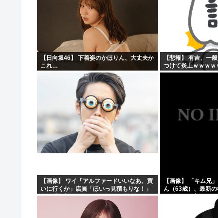
【日向坂46】 下着姿のかほりん、大丈夫か
【悲報】 有吉、一
これ…
つけて炎上ｗｗｗｗ
【画像】 ワイ「アルファードいいなあ。買
【画像】 「キム兄
いに行くか」店員「ほいっ見積もりな！」
ん（63歳）、最新
ワイ「金額おかしくね？」←お前らもそう
ショットが完全に別
思うよな？？？？？
「マジで誰かわからん」