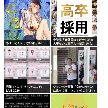
「自分で取りに行って」
中学生「嫌儲民はすげーバカw
ちょっとだらしないギャル♪
大卒なのに高卒より貧乏でバカ
が多いw」エックスで一万いいね
元祖！バンドリ ちゃん→TV
ジャンポケ斉藤「女がロケバス
LIVE 2026
に乗ってる！ と、いうことは！(
*ﾟ∀ﾟ)=3ムッハー」 ボロン。