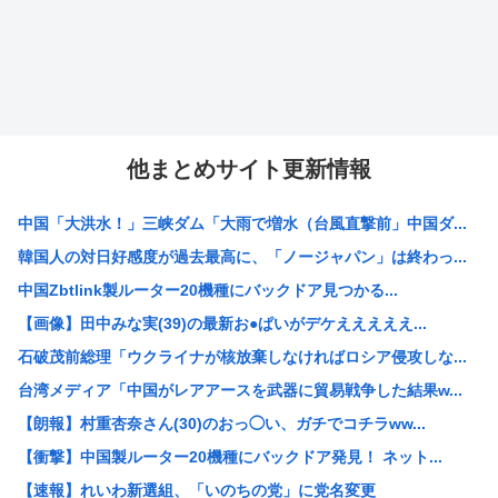
他まとめサイト更新情報
中国「大洪水！」三峡ダム「大雨で増水（台風直撃前」中国ダ...
韓国人の対日好感度が過去最高に、「ノージャパン」は終わっ...
中国Zbtlink製ルーター20機種にバックドア見つかる...
【画像】田中みな実(39)の最新お●ぱいがデケえええええ...
石破茂前総理「ウクライナが核放棄しなければロシア侵攻しな...
台湾メディア「中国がレアアースを武器に貿易戦争した結果w...
【朗報】村重杏奈さん(30)のおっ◯い、ガチでコチラww...
【衝撃】中国製ルーター20機種にバックドア発見！ ネット...
【速報】れいわ新選組、「いのちの党」に党名変更