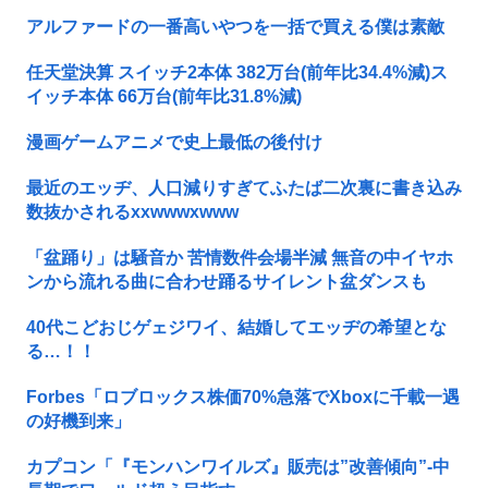
アルファードの一番高いやつを一括で買える僕は素敵
任天堂決算 スイッチ2本体 382万台(前年比34.4%減)ス
イッチ本体 66万台(前年比31.8%減)
漫画ゲームアニメで史上最低の後付け
最近のエッヂ、人口減りすぎてふたば二次裏に書き込み
数抜かされるxxwwwxwww
「盆踊り」は騒音か 苦情数件会場半減 無音の中イヤホ
ンから流れる曲に合わせ踊るサイレント盆ダンスも
40代こどおじゲェジワイ、結婚してエッヂの希望とな
る…！！
Forbes「ロブロックス株価70%急落でXboxに千載一遇
の好機到来」
カプコン「『モンハンワイルズ』販売は”改善傾向”-中