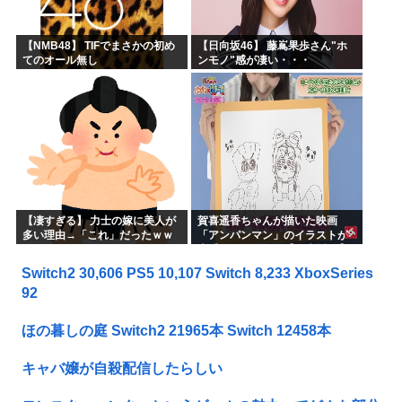
【NMB48】 TIFでまさかの初め
【日向坂46】 藤嶌果歩さん"ホ
てのオール無し
ンモノ"感が凄い・・・
【凄すぎる】 力士の嫁に美人が
賀喜遥香ちゃんが描いた映画
多い理由→「これ」だったｗｗ
「アンパンマン」のイラストが
ｗｗｗｗｗ
上手すぎる！！！【乃木坂46】
Switch2 30,606 PS5 10,107 Switch 8,233 XboxSeries
92
ほの暮しの庭 Switch2 21965本 Switch 12458本
キャバ嬢が自殺配信したらしい