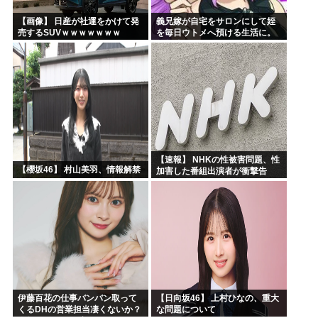
【画像】 日産が社運をかけて発
義兄嫁が自宅をサロンにして姪
売するSUVｗｗｗｗｗｗｗ
を毎日ウトメへ預ける生活に。
数年後、そのツケが一気に回っ
てきて…
【速報】 NHKの性被害問題、性
【櫻坂46】 村山美羽、情報解禁
加害した番組出演者が衝撃告
白！
伊藤百花の仕事バンバン取って
【日向坂46】 上村ひなの、重大
くるDHの営業担当凄くないか？
な問題について