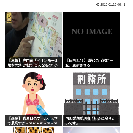
2020.01.23 06:41
山本五十六「明日は真珠湾攻撃か…なんやこれ、デスノート？...
【2019年】 重機の作業員が「なんだこれ」と通報した密...
高市早苗の秘書のガンステージ4はどうなったの？
アメリカ「ヤニねこは黒人をネコ娘にして黒人差別を描いた社...
維新県議、無許可で選挙カーレンタル事業 複数の維新候補が...
韓国人「現在、日本が密かに韓国からパクっているものがこち...
【速報】 専門家「イオンモール
【日向坂46】 歴代の“点数”一
熊本の爆心地に”こんなもの”が
覧、更新される
あったんだけど…」
【画像】 真夏日のプール、ガチ
内田梨瑚受刑者「社会に戻りた
で最高すぎｗｗｗｗｗｗｗｗｗ
いです」
ｗ