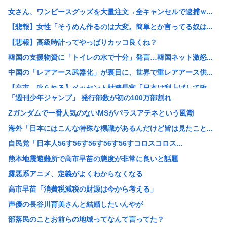
女さん、ワンピースグッズを大量注文→全キャンセルで逮捕ｗ...
【悲報】女性「そうめん作るのは大変。簡単とか言ってる奴は...
【悲報】高級時計ってやっぱりカッコ良くね？
韓国の支援物資に「トイレの水で十分」発言…韓国ネット激怒...
中国の「レアアース武器化」が裏目に、世界で重レアアース供...
【高市、叱られる】ベッセント財務長官「日本は利上げして政...
「週刊少年ジャンプ」 発行部数が初の100万部割れ
【速報】 毎日新聞のベテラン記者を逮捕 包丁で夫を脅した...
Zガンダムで一番人気のないMSがパラスアテネという風潮
鬼って船で難破した白人なんじゃないの？
海外「日本にはこんな特殊な標識があるんだけど皆は見たこと...
元々は日本人が殴りかかっていったんだろ…
自民党「日本人56す56す56す56す56すコロスコロス...
お前らが性欲のせいでやってしまったキチゲェ行為あげてけ
熊本地震避難所で高市早苗の態度が非常に良いと話題
数学者「AIで数学の未解決問題解いたわ」女性「お前の証明...
露悪系アニメ、定義がよくわからなくなる
【朗報】アラブ、秋田県に2兆円の投資www
高市早苗「消費税減税の財源は今から考える」
【画像】整形でめっちゃ成功して可愛くなった女www 【P...
声優の長谷川育美さんと結婚したいんやが
【朗報】日産e-power、無給油で1980km走行しギ...
部落民のことお前らの地域ってなんて言ってた？
【画像】村重杏奈さん(30)のおっ◯いがコチラ