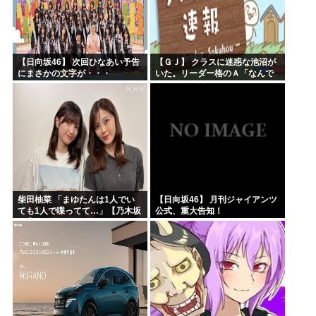
【日向坂46】 次回ひなあい予告
【ＧＪ】 クラスに迷惑な池沼が
にまさかの文字が・・・
いた。リーダー格のＡ「なんで
支援学級に入れないんです
か？」先生「背の高い低いと同
じで、これも個性なの！差別は...
柴田柚菜 「まゆたんは1人でい
【日向坂46】 月刊ジャイアンツ
ても1人で喋ってて…」【乃木坂
公式、重大告知！
46】