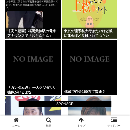
【高市動画】福岡天神駅の電車
東京の理系私大行きたいけど親
アナウンスで「おちんちん」
に死ぬほど反対されてつらい
「ちんぽ」などと連呼する不審
な音声が大音量で流れる 犯人は
不明
「ガンダムW」 一人クソダサい
48歳で貯金160万て普通？
機体がいるよな
SPONSOR
ホーム
検索
トップ
サイドバー