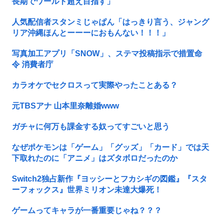
長期でワールド超え目指す」
人気配信者スタンミじゃぱん「はっきり言う、ジャング
リア沖縄ほんとーーーにおもんない！！！」
写真加工アプリ「SNOW」、ステマ投稿指示で措置命
令 消費者庁
カラオケでセクロスって実際やったことある？
元TBSアナ 山本里奈離婚www
ガチャに何万も課金する奴ってすごいと思う
なぜポケモンは「ゲーム」「グッズ」「カード」では天
下取れたのに「アニメ」はズタボロだったのか
Switch2独占新作『ヨッシーとフカシギの図鑑』『スタ
ーフォックス』世界ミリオン未達大爆死！
ゲームってキャラが一番重要じゃね？？？