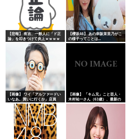
【悲報】 有吉、一般人に「ド正
【櫻坂46】 あの幸阪茉里乃がこ
論」を叩きつけて炎上ｗｗｗｗ
の様子ってことは...
ｗｗｗｗ
【画像】 ワイ「アルファードい
【画像】 「キム兄」こと芸人・
いなあ。買いに行くか」店員
木村祐一さん（63歳）、最新の
「ほいっ見積もりな！」ワイ
松本人志さんとのツーショット
「金額おかしくね？」←お前ら
が完全に別人だとネット騒然！
もそう思うよな？？？？？
「マジで誰かわからん」...