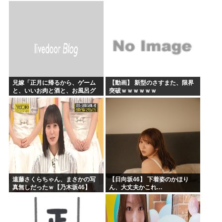
今年のボーナス凄いことになり
そう！！【AKB48いともも】
兄嫁「正月に帰るから、ゲーム
【動画】 新型のさすまた、限界
と、いいお肉と酒と、お風呂グ
突破ｗｗｗｗｗｗ
ッズの準備しとけよ」寝起きの
私「知るかボケ」兄嫁「キィィ
ィィー！！！！」私「あ…」
遠藤さくらちゃん、まさかの写
【日向坂46】 下着姿のかほり
真無しだったｗ【乃木坂46】
ん、大丈夫かこれ…