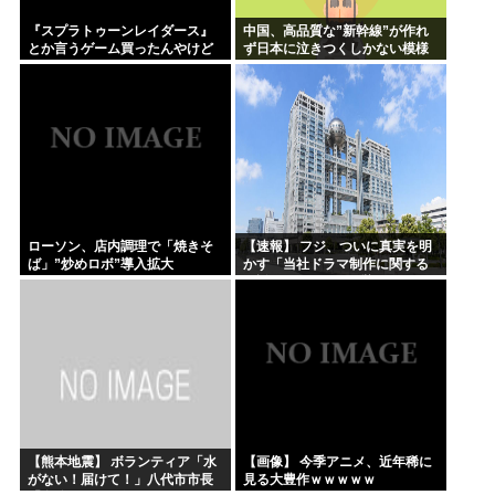
『スプラトゥーンレイダース』
中国、高品質な”新幹線”が作れ
とか言うゲーム買ったんやけど
ず日本に泣きつくしかない模様
www
ローソン、店内調理で「焼きそ
【速報】 フジ、ついに真実を明
ば」”炒めロボ”導入拡大
かす「当社ドラマ制作に関する
ご説明」5chの目は厳しいぞ
【熊本地震】 ボランティア「水
【画像】 今季アニメ、近年稀に
がない！届けて！」八代市市長
見る大豊作ｗｗｗｗｗ