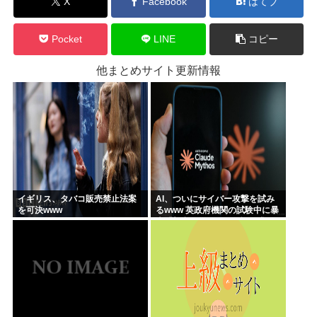
X
Facebook
はてブ
Pocket
LINE
コピー
他まとめサイト更新情報
イギリス、タバコ販売禁止法案
AI、ついにサイバー攻撃を試み
を可決www
るwww 英政府機関の試験中に暴
走「架空人物になり承認要求」