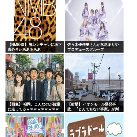
【NMB48】 鬼レンチャンに坂下
佐々木優佳里さんが永尾まりや
真心きたあああああ
プロデュースグループ
「WASURENA」に加入発表！
現在のグループと兼任へ【元
AKB48ゆかるん・まりやぎ】
【画像】 福岡、こんなのが普通
【衝撃】 イオンモール爆発事
に走ってるｗｗｗｗｗｗｗｗｗ
故、『とんでもない事実』が判
ｗｗｗｗｗｗｗ
明してしまう・・・・・・