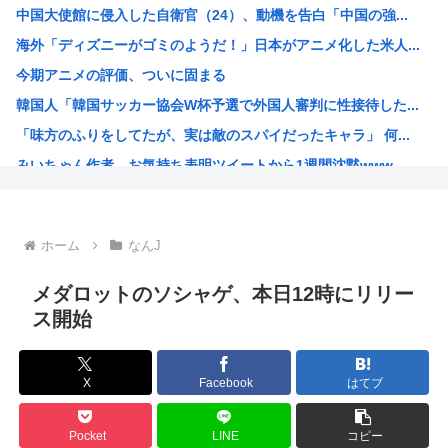
中国大使館に侵入した自衛官（24）、動機を告白「中国の強...
【画像あり】おまいら、この中からロシア美女を選んでしまう...
海外「ディズニーがゴミのようだ！」日本がアニメ化した米人...
【悲報】立ちんぼJK、カメラで撮られて発狂
今期アニメの評価、ついに固まる
「ビールと水を交互に飲まないと倒れるグラス」発売 適正飲...
韓国人「韓国サッカー協会W杯予選で外国人審判に性接待した...
エース級の財務官僚・一松旬氏が“異例転出”へ 官邸幹部「...
「味方のふりをしてたが、実は敵のスパイだったキャラ」 何...
「キスしろ」というヤジからパニックに… 渡邊渚が語るフラ...
みいちゃん作者、お気持ち表明ツイートから1週間沈黙www
【疑問】日本経済、30年停滞←今まで何してたん？www
高市総書記に逆らった財務官僚、左遷されるwww
ヒロアカ見たらまじで好きになったんやが
ホーム
なんJ
【画像】カノカリ女、とんでもないエ口グッズにされてしまい...
韓国人「日本には韓国みたいなドラッグストアがないので韓国...
メダロットのソシャゲ、本日12時にリリー
宮崎駿「声優は娼婦のような声」←これ正論すぎるよな
ス開始
なんかおもろい漫画ない?
バンダイナムコ決算、プリキュアが前年比大幅減少
X
Facebook
はてブ
財務省のエース、左遷
韓国人「地震で高市早苗ちゃんは北朝鮮の金正恩と比較され完...
Pocket
LINE
コピー