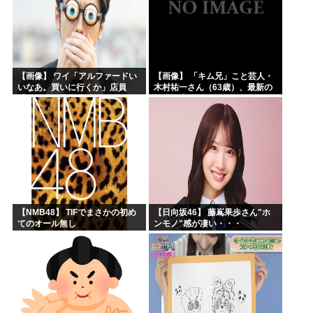
【画像】 ワイ「アルファードい
【画像】 「キム兄」こと芸人・
いなあ。買いに行くか」店員
木村祐一さん（63歳）、最新の
「ほいっ見積もりな！」ワイ
松本人志さんとのツーショット
「金額おかしくね？」←お前ら
が完全に別人だとネット騒然！
もそう思うよな？？？？？
「マジで誰かわからん」...
【NMB48】 TIFでまさかの初め
【日向坂46】 藤嶌果歩さん"ホ
てのオール無し
ンモノ"感が凄い・・・