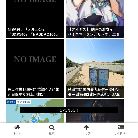
NISA民、『オルカン』
【アイギス】 納涼の浴衣イ
『S&P500』『NASDAQ100』
ベ！？マータンとリッチ、エタ
しか買わない
ーナーが来る模様！！！
円は年末149円に 協調介入に加
秋田市に国内最大級データセン
え日銀早期利上げ想定
ター 建設費2兆円見込む、UAE
など投資
SPONSOR
ホーム
検索
トップ
サイドバー