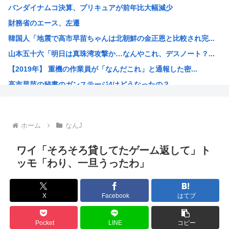
バンダイナムコ決算、プリキュアが前年比大幅減少
ついに来ちゃったの？アメリカでヒューマノイドロボットが家...
財務省のエース、左遷
中国製ルーター20機種にバックドア、外部から完全制御のお...
韓国人「地震で高市早苗ちゃんは北朝鮮の金正恩と比較され完...
中国人のリウさん、新エネ車で国境越えたら遠隔操作で30時...
山本五十六「明日は真珠湾攻撃か…なんやこれ、デスノート？...
北朝鮮が何かを発射
【2019年】 重機の作業員が「なんだこれ」と通報した密...
コメ価格先行き指数 過去最低 今後も値下がり傾向
高市早苗の秘書のガンステージ4はどうなったの？
中国「大洪水！」中国ダム「決壊」地元民「公式発表より死者...
アメリカ「ヤニねこは黒人をネコ娘にして黒人差別を描いた社...
維新県議、無許可で選挙カーレンタル事業 複数の維新候補が...
ホーム
なんJ
韓国人「現在、日本が密かに韓国からパクっているものがこち...
漫画の画像持ってないか
ワイ「そろそろ貸してたゲーム返して」ト
孫悟飯、『魔閃光』しかオリジナル技がないwww
ッモ「わり、一旦うったわ」
トランプ政権高官「ちょっと中国企業制裁したりしただけなの...
出せよ…お前らが描いた絵!!
X
Facebook
はてブ
【画像】ブルーロックの監督、キレるwww
【高市朗報】高市早苗の名言、偉人の名言としてブロガーにま...
Pocket
LINE
コピー