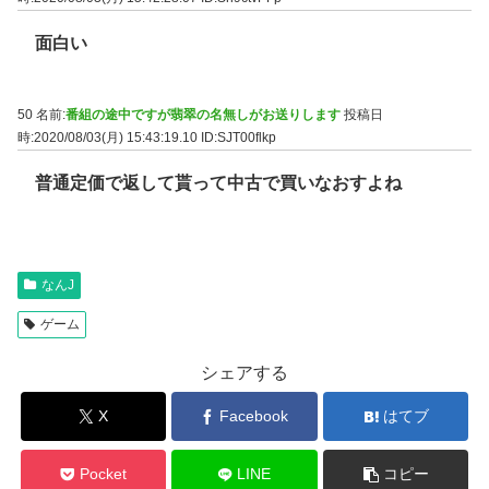
面白い
50 名前:
番組の途中ですが翡翠の名無しがお送りします
投稿日
時:2020/08/03(月) 15:43:19.10
ID:SJT00flkp
普通定価で返して貰って中古で買いなおすよね
なんJ
ゲーム
シェアする
X
Facebook
はてブ
Pocket
LINE
コピー