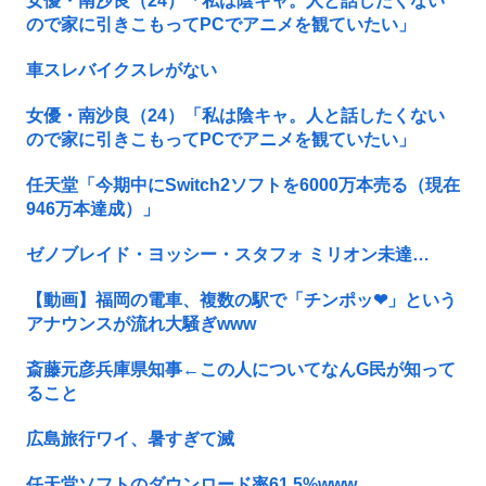
女優・南沙良（24）「私は陰キャ。人と話したくない
ので家に引きこもってPCでアニメを観ていたい」
車スレバイクスレがない
女優・南沙良（24）「私は陰キャ。人と話したくない
ので家に引きこもってPCでアニメを観ていたい」
任天堂「今期中にSwitch2ソフトを6000万本売る（現在
946万本達成）」
ゼノブレイド・ヨッシー・スタフォ ミリオン未達…
【動画】福岡の電車、複数の駅で「チンポッ❤」という
アナウンスが流れ大騒ぎwww
斎藤元彦兵庫県知事←この人についてなんG民が知って
ること
広島旅行ワイ、暑すぎて滅
任天堂ソフトのダウンロード率61.5%www