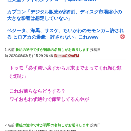
カプコン「デジタル販売が約9割、ディスク市場縮小の
大きな影響は想定していない」
ベジータ、海馬、サスケ、ちいかわのモモンガ←許され
る ヒロアカの爆豪←許されない←これwww
1 名前:
番組の途中ですが翡翠の名無しがお送りします
投稿日
時:2020/08/03(月) 15:29:26.46
ID:mutCXVoFM
トッモ「必ず買い戻すから月末までまってくれ頼む頼
む頼む」
これお前らならどうする？
ワイおもわず絶句で保留してるんやが
2 名前:
番組の途中ですが翡翠の名無しがお送りします
投稿日