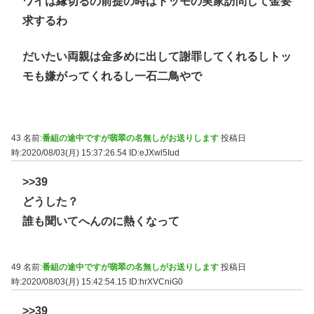
ワイは縁切るの前提の時はトッモの実家訪問して金要
求するわ
だいたい両親は金多めに出して謝罪してくれるしトッ
モも嫌がってくれるし一石二鳥やで
43 名前:
番組の途中ですが翡翠の名無しがお送りします
投稿日
時:2020/08/03(月) 15:37:26.54
ID:eJXwl5Iud
>>39
どうした？
誰も聞いてへんのに熱くなって
49 名前:
番組の途中ですが翡翠の名無しがお送りします
投稿日
時:2020/08/03(月) 15:42:54.15
ID:hrXVCniG0
>>39