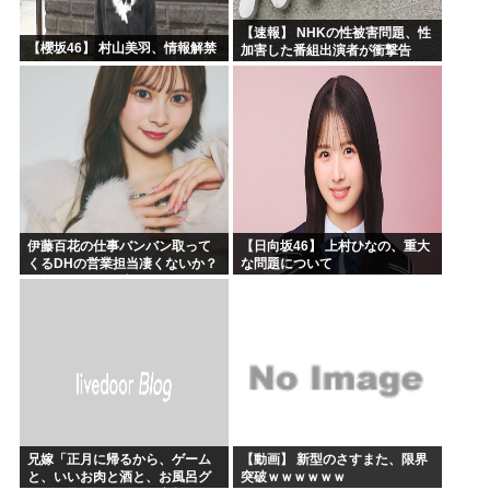
【速報】 NHKの性被害問題、性
【櫻坂46】 村山美羽、情報解禁
加害した番組出演者が衝撃告
白！
伊藤百花の仕事バンバン取って
【日向坂46】 上村ひなの、重大
くるDHの営業担当凄くないか？
な問題について
今年のボーナス凄いことになり
そう！！【AKB48いともも】
兄嫁「正月に帰るから、ゲーム
【動画】 新型のさすまた、限界
と、いいお肉と酒と、お風呂グ
突破ｗｗｗｗｗｗ