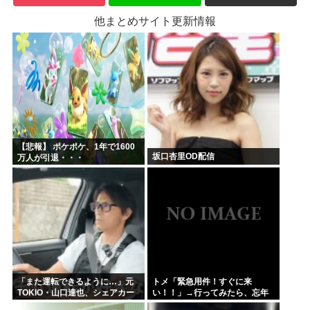
他まとめサイト更新情報
【悲報】 ポケポケ、1年で1600
坂口杏里OD配信
万人が引退・・・
「また運転できるように…」元
トメ「緊急用件！すぐに来
TOKIO・山口達也、シェアカー
い！！」→行ってみたら、忘年
運転&ギター演奏姿にファン感動
会に出るからコウトらにメシを