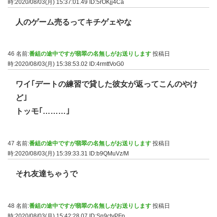
時:2020/08/03(月) 15:37:01.49
ID:5rOKjj4Ca
人のゲーム売るってキチゲェやな
46 名前:
番組の途中ですが翡翠の名無しがお送りします
投稿日
時:2020/08/03(月) 15:38:53.02
ID:4rmttVoG0
ワイ｢デートの練習で貸した彼女が返ってこんのやけ
ど｣
トッモ｢………｣
47 名前:
番組の途中ですが翡翠の名無しがお送りします
投稿日
時:2020/08/03(月) 15:39:33.31
ID:b9QMuVz/M
それ友達ちゃうで
48 名前:
番組の途中ですが翡翠の名無しがお送りします
投稿日
時:2020/08/03(月) 15:42:28.07
ID:Sn9ctvPFp