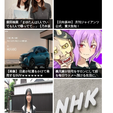
柴田柚菜 「まゆたんは1人でい
【日向坂46】 月刊ジャイアンツ
ても1人で喋ってて…」【乃木坂
公式、重大告知！
46】
【画像】 日産が社運をかけて発
義兄嫁が自宅をサロンにして姪
売するSUVｗｗｗｗｗｗｗ
を毎日ウトメへ預ける生活に。
数年後、そのツケが一気に回っ
てきて…