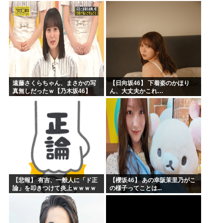
ッズの準備しとけよ」寝起きの
私「知るかボケ」兄嫁「キィィ
ィィー！！！！」私「あ…」
遠藤さくらちゃん、まさかの写
【日向坂46】 下着姿のかほり
真無しだったｗ【乃木坂46】
ん、大丈夫かこれ…
【悲報】 有吉、一般人に「ド正
【櫻坂46】 あの幸阪茉里乃がこ
論」を叩きつけて炎上ｗｗｗｗ
の様子ってことは...
ｗｗｗｗ