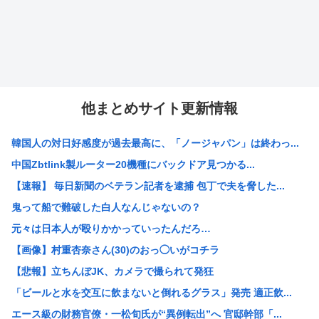
他まとめサイト更新情報
韓国人の対日好感度が過去最高に、「ノージャパン」は終わっ...
中国Zbtlink製ルーター20機種にバックドア見つかる...
【速報】 毎日新聞のベテラン記者を逮捕 包丁で夫を脅した...
鬼って船で難破した白人なんじゃないの？
元々は日本人が殴りかかっていったんだろ…
【画像】村重杏奈さん(30)のおっ◯いがコチラ
【悲報】立ちんぼJK、カメラで撮られて発狂
「ビールと水を交互に飲まないと倒れるグラス」発売 適正飲...
エース級の財務官僚・一松旬氏が“異例転出”へ 官邸幹部「...