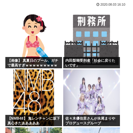
2020.08.03 16:10
ひぐらし原作北条沙都子「大きいのやだ！気持ち悪いのやだ！...
海外「日本にはこんな特殊な標識があるんだけど皆は見たこと...
森山前自民党幹事長「日中首脳会談の写真を高市が勝手にSN...
突進してきた牛を跳び越えたら、牛が固まって動かなくなった...
バトル漫画の主人公でライバルがいないキャラ、存在しない
週刊少年ジャンプ、発行部数100万部割れ
【画像】 真夏日のプール、ガチ
内田梨瑚受刑者「社会に戻りた
で最高すぎｗｗｗｗｗｗｗｗｗ
いです」
ｗ
【NMB48】 鬼レンチャンに坂下
佐々木優佳里さんが永尾まりや
真心きたあああああ
プロデュースグループ
「WASURENA」に加入発表！
現在のグループと兼任へ【元