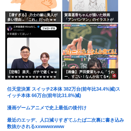
【凄すぎる】 力士の嫁に美人が
賀喜遥香ちゃんが描いた映画
多い理由→「これ」だったｗｗ
「アンパンマン」のイラストが
ｗｗｗｗｗ
上手すぎる！！！【乃木坂46】
【悲報】 楽天、ガチで逝くｗｗ
【画像】 芦田愛菜ちゃん「うわ
ｗｗｗｗｗｗｗｗｗｗｗｗｗｗ
ー、すごい！なんか出てる♥」
ｗｗｗｗ
任天堂決算 スイッチ2本体 382万台(前年比34.4%減)ス
イッチ本体 66万台(前年比31.8%減)
漫画ゲームアニメで史上最低の後付け
最近のエッヂ、人口減りすぎてふたば二次裏に書き込み
数抜かされるxxwwwxwww