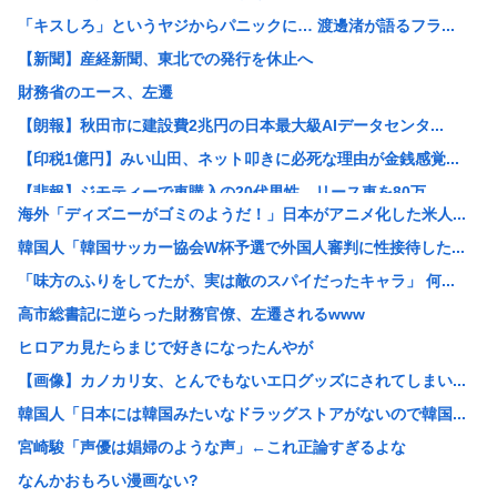
「キスしろ」というヤジからパニックに… 渡邊渚が語るフラ...
【新聞】産経新聞、東北での発行を休止へ
財務省のエース、左遷
【朗報】秋田市に建設費2兆円の日本最大級AIデータセンタ...
【印税1億円】みい山田、ネット叩きに必死な理由が金銭感覚...
【悲報】ジモティーで車購入の20代男性、リース車を80万...
海外「ディズニーがゴミのようだ！」日本がアニメ化した米人...
珍しく南北から同時に叩かれた日本 韓国からは「領土問題」...
韓国人「韓国サッカー協会W杯予選で外国人審判に性接待した...
パヨク「アジア人民、中国人民と連帯して戦おー！悪政高市を...
「味方のふりをしてたが、実は敵のスパイだったキャラ」 何...
みんなで大家さん「成田は日本の下町が開発したゴミをエネル...
高市総書記に逆らった財務官僚、左遷されるwww
【画像】X民さん「ニンニクが青い！こんなの食えない！」
ヒロアカ見たらまじで好きになったんやが
【悲報】楽しんごさん、清水良太郎さんとの“過去の因縁”を...
【画像】カノカリ女、とんでもないエ口グッズにされてしまい...
【衝撃】元ジャンポケ斉藤慎二被告の判決を堀江貴文さんが予...
韓国人「日本には韓国みたいなドラッグストアがないので韓国...
【速報】北朝鮮が日本海に向けてミサイル発射
宮崎駿「声優は娼婦のような声」←これ正論すぎるよな
【悲報】高市首相の“個人的なSNS投稿”で習近平ブチギレ...
なんかおもろい漫画ない?
【衝撃】木村祐一の変貌ぶりに「誰かわからん」「いつの間に...