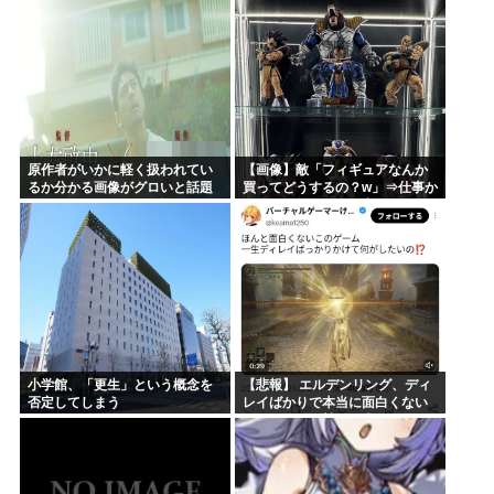
作れと。言いたい事言って帰ろ
うとしたら、コウトらが必タヒ
に...
原作者がいかに軽く扱われてい
【画像】敵「フィギュアなんか
るか分かる画像がグロいと話題
買ってどうするの？w」⇒仕事か
に！これおかしいって誰も気づ
ら疲れて帰ってきて家にこんな
かなかったのかよ！？
棚があったら疲れが吹き飛ぶだ
ろ？
小学館、「更生」という概念を
【悲報】 エルデンリング、ディ
否定してしまう
レイばかりで本当に面白くない
このゲーム←賛同の声が多数…