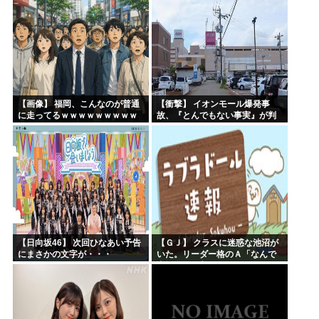
AKB48ゆかるん・まりやぎ】
【画像】 福岡、こんなのが普通
【衝撃】 イオンモール爆発事
に走ってるｗｗｗｗｗｗｗｗｗ
故、『とんでもない事実』が判
ｗｗｗｗｗｗｗ
明してしまう・・・・・・
【日向坂46】 次回ひなあい予告
【ＧＪ】 クラスに迷惑な池沼が
にまさかの文字が・・・
いた。リーダー格のＡ「なんで
支援学級に入れないんです
か？」先生「背の高い低いと同
じで、これも個性なの！差別は...