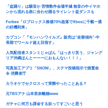
「盆踊り」は騒音か 苦情数件会場半減 無音の中イヤホ
ンから流れる曲に合わせ踊るサイレント盆ダンスも
Forbes「ロブロックス株価70%急落でXboxに千載一遇
の好機到来」
カプコン「『モンハンワイルズ』販売は”改善傾向”-中
長期でワールド超え目指す」
人気配信者スタンミじゃぱん「はっきり言う、ジャング
リア沖縄ほんとーーーにおもんない！！！」
写真加工アプリ「SNOW」、ステマ投稿指示で措置命
令 消費者庁
カラオケでセクロスって実際やったことある？
元TBSアナ 山本里奈離婚www
ガチャに何万も課金する奴ってすごいと思う