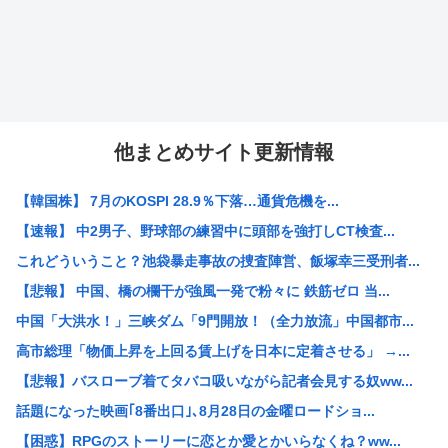
他まとめサイト更新情報
【韓国株】 7月のKOSPI 28.9％下落…通貨危機を...
【速報】 中2男子、野球部の練習中に頭部を強打しCT検査...
これどういうこと？池袋暴走事故の捜査陣営、飯塚幸三受刑者...
【悲報】 中国、橋の欄干が強風一発で粉々に 鉄筋ゼロ 当...
中国「大洪水！」三峡ダム「9門開放！（全力放流」中国都市...
高市総理「物価上昇を上回る賃上げを日本に定着させる」 →...
【悲報】バスローブ着てタバコ吸いながら記者会見する奴ww...
話題になった映画｢8番出口｣､8月28日の金曜ロードショ...
【困惑】RPGのストーリーに恋とか愛とかいらなくね？ww...