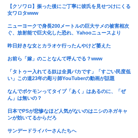
【クソワロ】振った後にご丁寧に彼氏を見せつけにくる
女ワロタwww
ニューヨークで身長200メートルの巨大サメの被害相次
ぐ、放射能で巨大化した恐れ、Yahooニュースより
昨日好きな女とカラオケ行ったんやけど萎えた
お前ら「嫁」のことなんて呼んでる？www
「タトゥー入れてる奴は全員バカです」「すごい民度低
い」この道23年の彫り師YouTuberの動画が話題
なんでポケモンってタイプ「あく」はあるのに、「ぜ
ん」は無いの？
日本でPSが悲惨なほど人気がないのはニシのネガキャ
ンが効いてるからだろ
サンデードライバーさんたちへ