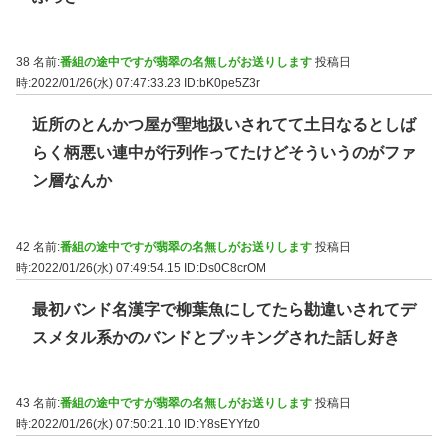
38 名前:
番組の途中ですが翡翠の名無しがお送りします
投稿日
時:2022/01/26(水) 07:47:33.23
ID:bK0pe5Z3r
近所のとんかつ屋が聖地扱いされてて土日なるとしば
らく柄悪い連中が行列作ってたけどそういうのがファ
ン層なんか
42 名前:
番組の途中ですが翡翠の名無しがお送りします
投稿日
時:2022/01/26(水) 07:49:54.15
ID:Ds0C8crOM
最初バンド名漢字で柳葉魚にしてたら勘違いされてデ
スメタル系かのバンドとブッキングされた話し好き
43 名前:
番組の途中ですが翡翠の名無しがお送りします
投稿日
時:2022/01/26(水) 07:50:21.10
ID:Y8sEYYfz0