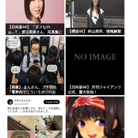
【日向坂46】 「ダメなの
【櫻坂46】 村山美羽、情報解禁
ぉ...？」渡辺莉奈さん、写真集に
興味津々
【画像】 まんさん、ブチ切れ
【日向坂46】 月刊ジャイアンツ
「電車内でこういうポジのお
公式、重大告知！
じ、ガチでイラネ」→