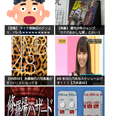
【悲報】 マイナ保険証のクソぶ
【画像】 週刊少年ジャンプ、
り、バレるｗｗｗｗｗｗｗｗｗ
「ロクのおかしな家」とかいう
微妙な漫画を巻頭カラーにした
せいで100万部切る
【NMB48】 本郷柚巴の写真集が
8/8 本日の乃木活スケジュールで
すごいことになってる
す！！！【乃木坂46】