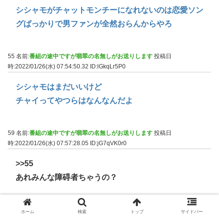
シシャモがチャットモンチーになれないのは恋愛ソン
グばっかりで男ファンが全然おらんからやろ
55 名前:
番組の途中ですが翡翠の名無しがお送りします
投稿日
時:2022/01/26(水) 07:54:50.32
ID:lGkqLr5P0
シシャモはまだいいけど
チャイってやつらはなんなんだよ
59 名前:
番組の途中ですが翡翠の名無しがお送りします
投稿日
時:2022/01/26(水) 07:57:28.05
ID:jG7qVK0r0
>>55
あれみんな障碍者ちゃうの？
61 名前:
番組の途中ですが翡翠の名無しがお送りします
投稿日
ホーム
検索
トップ
サイドバー