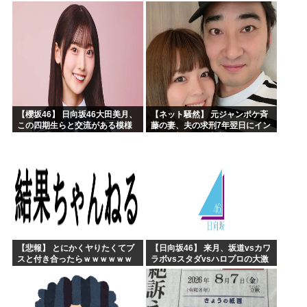
【藤嶌果歩 1st写真集】
んで辞めます」⇒ 結果・・・
【櫻坂46】 日向坂46大田美月、
【ネット騒然】 元ジャンポケ斉
この四期生らと交流がある模様
藤の妻、夫の求刑7年翌日にイン
スタ更新！その内容がガチでヤ
バすぎる…
【悲報】 とにかくヤりたくてブ
【日向坂46】 来月、坂道vsカワ
スと付き合ったらｗｗｗｗｗｗ
ラボvsスタダvsハロプロの大激
ｗｗｗｗｗｗｗｗｗ
戦