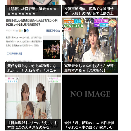
【悲報】坂口杏里、逃走ｗｗｗ
左翼市民団体、広島では通用せ
ｗｗｗｗｗｗｗｗ
ず「人殺しの汚い足で広島の土
を踏むな！」→広島県民「お前
らの方が汚いんじゃ！」「ワシ
らが広島県民じゃ」
責任を取らないから成功者にな
冨里奈央ちゃんのお父さんが可
れた…「とんねるず」「おニャ
哀想すぎるｗ【乃木坂46】
ン子」「AKB」とヒットを出し
続けた秋元康の哲学！！！
【日向坂46】 りーお「え、これ
会社「君、転勤ね」→ 男性社員
本当にこの大きさなのかな」
「それなら妻のほうが稼ぎいい