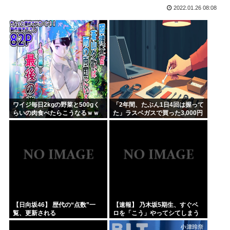
2022.01.26 08:08
ハンターハンター今何やってるかわからないWWW
5年前お前ら「AIイラストすげぇ！これもう人間のイラスト...
韓国人「台風で品不足になった沖縄のスーパーに行ってみたら...
韓国人「『日本ビールは絶対に飲まない！』と大騒ぎしていた...
海外「日本のこの場所は現実とは思えないレベルで美しい…！...
NISAのせいで少子化加速してるけどこれ本当に政策として...
ワイジ毎日2kgの野菜と500gく
「2年間、たぶん1日4回は握って
らいの肉食べたらこうなるｗｗ
た」ラスベガスで買った3,000円
ｗ
のキーホルダーを調べたら
【日向坂46】 歴代の“点数”一
【速報】 乃木坂5期生、すぐベ
覧、更新される
ロを「こう」やってシてしまう
ｗｗｗｗｗｗ