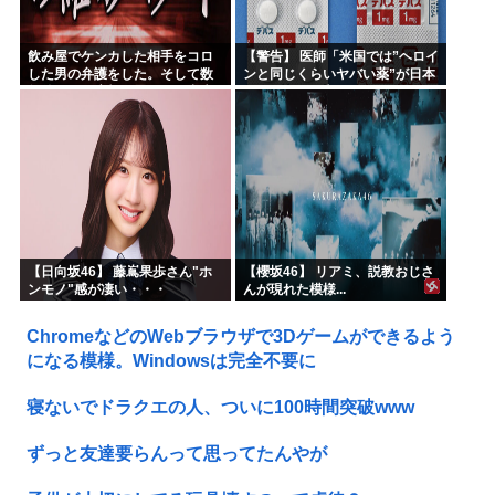
飲み屋でケンカした相手をコロ
【警告】 医師「米国では”ヘロイ
した男の弁護をした。そして数
ンと同じくらいヤバい薬”が日本
年後、因果応報を思わせる出来
では平気で処方されてる」
事が…
【日向坂46】 藤嶌果歩さん"ホ
【櫻坂46】 リアミ、説教おじさ
ンモノ"感が凄い・・・
んが現れた模様...
ChromeなどのWebブラウザで3Dゲームができるよう
になる模様。Windowsは完全不要に
寝ないでドラクエの人、ついに100時間突破www
ずっと友達要らんって思ってたんやが