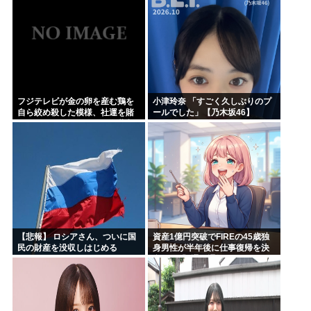
フジテレビが金の卵を産む鶏を
小津玲奈 「すごく久しぶりのプ
自ら絞め殺した模様、社運を賭
ールでした」【乃木坂46】
けたドル箱コンテンツが御蔵入
りになってしまい……
【悲報】 ロシアさん、ついに国
資産1億円突破でFIREの45歳独
民の財産を没収しはじめる
身男性が半年後に仕事復帰を決
意した「1通の通知」