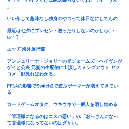
マッマ「バイクだけは絶対乗らないでね」ワイ「うん
」
いい年して趣味なし独身のやつって休日なにしてんの
最近は七夕にプレゼント送ったりしないのかしら(´・
ω・`)
エッヂ 海外旅行部
アンジェリーナ・ジョリーの兄ジェームズ・ヘイヴンが
ゲイと公表 元妻の生配信に出演しカミングアウト ヤフ
コメ「顔見ればわかる」
FF14の影響でSwitch2で遊ぶゲーマーが増えてきてい
る
カードゲームオタク、ウキウキで一般人を晒し始める
「管理職になるのはコスパ悪い」vs「おっさんになっ
て管理職になってないのはダサい」