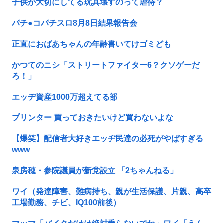
子供が大切にしてる玩具壊すのって虐待？
パチ●コパチスロ8月8日結果報告会
正直におばあちゃんの年齢書いてけゴミども
かつてのニシ「ストリートファイター6？クソゲーだ
ろ！」
エッヂ資産1000万超えてる部
プリンター 買っておきたいけど買わないよな
【爆笑】配信者大好きエッヂ民達の必死がやばすぎる
www
泉房穂・参院議員が新党設立 「2ちゃんねる」
ワイ（発達障害、難病持ち、親が生活保護、片親、高卒
工場勤務、チビ、IQ100前後）