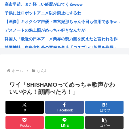
高市早苗、また怪しい経歴が出てくるwww
【衝撃】ハンターハンターの新能力「ムテキング」、ガチで最...
子供にはロボットアニメ以外禁止にするわ
【悲報】ハンターハンターの新能力「ムテキング」、ガチで最...
【画像】キオクシア声優・羊宮妃那ちゃん今日も信用できるw...
【悲報】理系女子「ガンダムってさぁ、頭の“バルカン”意味...
デスノートの魅上照がめっちゃ好きなんだが
【悲報】吉岡里帆、アドリブで俳優の手を取りおっぱいに押し...
韓国人「最近の日本アニメ業界の勢力図を変えたと言われる作...
【クレーマー】「研いでもらったら刃が1mm小さくなった」...
靖国神社、自衛官以外の軍服を禁止「コスプレは英霊を侮辱」
高市の消費税減税ちょっとひどいわ
エ口漫画描いたんだけどpixivで誰も見ない
AI扱いされた絵師、筆を折る
ホーム
なんJ
ダンジョン飯のキャラいい子ばっかりでほんとに癒される
【朗報】 韓国人「Jリーグのこの監督、経歴がおかしい」
ワイ「SHISHAMOってめっちゃ歌声かわ
さもしい熊本県民「食事、ベッド、エアコン」を政府に切望。
いいやん！顔調べたろ！」
韓国がサッカーの審判を買収したのはガチだった！ 審判を性...
【緊急速報】信用声優の羊宮妃那さん…
X
Facebook
はてブ
靖国神社、軍服コスプレでの参拝を禁止へ
【高市】トランプ「イランが核入手したら2分でイタリア滅亡...
Pocket
LINE
コピー