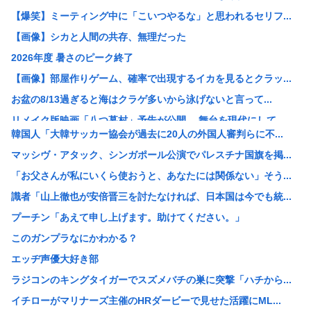
【爆笑】ミーティング中に「こいつやるな」と思われるセリフ...
【画像】シカと人間の共存、無理だった
2026年度 暑さのピーク終了
【画像】部屋作りゲーム、確率で出現するイカを見るとクラッ...
お盆の8/13過ぎると海はクラゲ多いから泳げないと言って...
リメイク版映画「八つ墓村」予告が公開、 舞台を現代にして...
韓国人「大韓サッカー協会が過去に20人の外国人審判らに不...
【疑問】葬式←まぁわかる 四十九日←いらねぇだろ
マッシヴ・アタック、シンガポール公演でパレスチナ国旗を掲...
【画像】ツレがこんなラスボスみたいな痛服で街歩くって聞か...
「お父さんが私にいくら使おうと、あなたには関係ない」そう...
「蒼穹のファフナー」とかいうロボットアニメ
識者「山上徹也が安倍晋三を討たなければ、日本国は今でも統...
【画像】こういうブラに乳首ひっかけてる女の子ｗｗｗ
プーチン「あえて申し上げます。助けてください。」
【画像】まんさん「貧乳だから男水着で市民プールいったら周...
このガンプラなにかわかる？
【朗報】誤って脳幹を摘出された女性､重篤な植物状態だが､...
エッヂ声優大好き部
X、収益化が9/7に終わるwww
ラジコンのキングタイガーでスズメバチの巣に突撃「ハチから...
VTuberさん、祖母の「家族だけの一日葬」をした結果ｗ...
イチローがマリナーズ主催のHRダービーで見せた活躍にML...
【悲報】休日BBQ上司さん「ワイくん！焼肉のタレ買ってき...