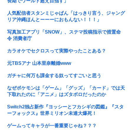
長期でワールド超え目指す」
人気配信者スタンミじゃぱん「はっきり言う、ジャング
リア沖縄ほんとーーーにおもんない！！！」
写真加工アプリ「SNOW」、ステマ投稿指示で措置命
令 消費者庁
カラオケでセクロスって実際やったことある？
元TBSアナ 山本里奈離婚www
ガチャに何万も課金する奴ってすごいと思う
なぜポケモンは「ゲーム」「グッズ」「カード」では天
下取れたのに「アニメ」はズタボロだったのか
Switch2独占新作『ヨッシーとフカシギの図鑑』『スタ
ーフォックス』世界ミリオン未達大爆死！
ゲームってキャラが一番重要じゃね？？？