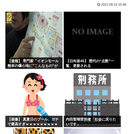
2021.09.14 15:48
山本五十六「明日は真珠湾攻撃か…なんやこれ、デスノート？...
【2019年】 重機の作業員が「なんだこれ」と通報した密...
高市早苗の秘書のガンステージ4はどうなったの？
アメリカ「ヤニねこは黒人をネコ娘にして黒人差別を描いた社...
維新県議、無許可で選挙カーレンタル事業 複数の維新候補が...
韓国人「現在、日本が密かに韓国からパクっているものがこち...
【速報】 専門家「イオンモール
【日向坂46】 歴代の“点数”一
熊本の爆心地に”こんなもの”が
覧、更新される
あったんだけど…」
【画像】 真夏日のプール、ガチ
内田梨瑚受刑者「社会に戻りた
で最高すぎｗｗｗｗｗｗｗｗｗ
いです」
ｗ