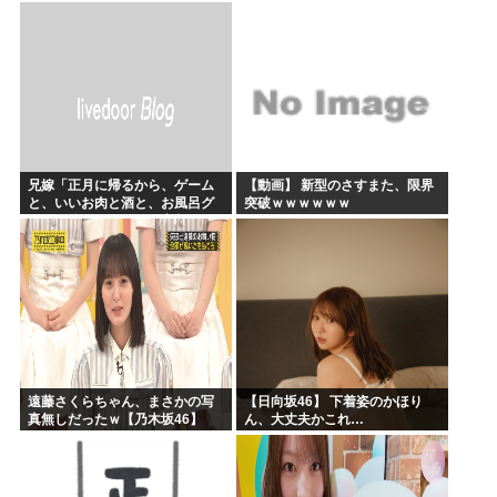
今年のボーナス凄いことになり
そう！！【AKB48いともも】
兄嫁「正月に帰るから、ゲーム
【動画】 新型のさすまた、限界
と、いいお肉と酒と、お風呂グ
突破ｗｗｗｗｗｗ
ッズの準備しとけよ」寝起きの
私「知るかボケ」兄嫁「キィィ
ィィー！！！！」私「あ…」
遠藤さくらちゃん、まさかの写
【日向坂46】 下着姿のかほり
真無しだったｗ【乃木坂46】
ん、大丈夫かこれ…