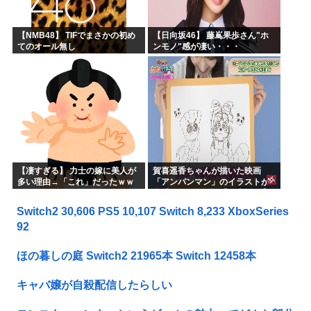
【NMB48】 TIFでまさかの初め
【日向坂46】 藤嶌果歩さん"ホ
てのオール無し
ンモノ"感が凄い・・・
【凄すぎる】 力士の嫁に美人が
賀喜遥香ちゃんが描いた映画
多い理由→「これ」だったｗｗ
「アンパンマン」のイラストが
ｗｗｗｗｗ
上手すぎる！！！【乃木坂46】
Switch2 30,606 PS5 10,107 Switch 8,233 XboxSeries
92
ほの暮しの庭 Switch2 21965本 Switch 12458本
キャバ嬢が自殺配信したらしい