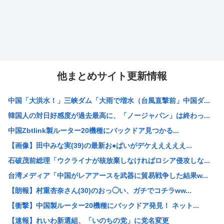
他まとめサイト更新情報
中国「大洪水！」三峡ダム「大雨で増水（台風直撃前」中国ダ...
韓国人の対日好感度が過去最高に、「ノージャパン」は終わっ...
中国Zbtlink製ルーター20機種にバックドア見つかる...
【画像】田中みな実(39)の最新お●ぱいがデケえええええ...
石破茂前総理「ウクライナが核放棄しなければロシア侵攻しな...
台湾メディア「中国がレアアースを武器に貿易戦争した結果w...
【朗報】村重杏奈さん(30)のおっ◯い、ガチでコチラww...
【衝撃】中国製ルーター20機種にバックドア発見！ ネット...
【速報】れいわ新選組、「いのちの党」に党名変更