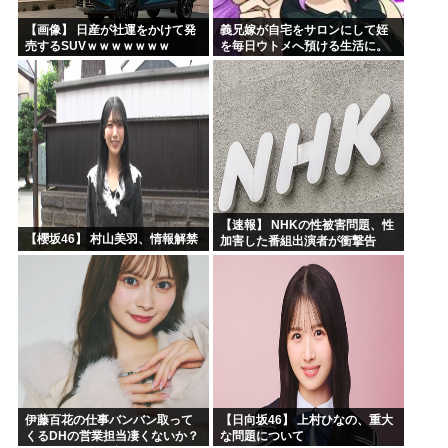
【画像】 日産が社運をかけて発
義兄嫁が自宅をサロンにして姪
売するSUVｗｗｗｗｗｗｗ
を毎日ウトメへ預ける生活に。
数年後、そのツケが一気に回っ
てきて…
【速報】 NHKの性被害問題、性
【櫻坂46】 村山美羽、情報解禁
加害した番組出演者が衝撃告
白！
伊藤百花の仕事バンバン取って
【日向坂46】 上村ひなの、重大
くるDHの営業担当凄くないか？
な問題について