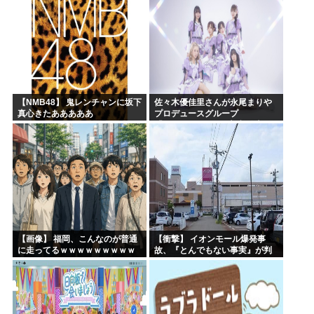
【NMB48】 鬼レンチャンに坂下
佐々木優佳里さんが永尾まりや
真心きたあああああ
プロデュースグループ
「WASURENA」に加入発表！
現在のグループと兼任へ【元
AKB48ゆかるん・まりやぎ】
【画像】 福岡、こんなのが普通
【衝撃】 イオンモール爆発事
に走ってるｗｗｗｗｗｗｗｗｗ
故、『とんでもない事実』が判
ｗｗｗｗｗｗｗ
明してしまう・・・・・・