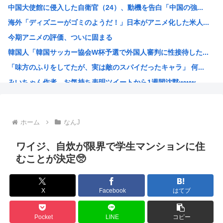
中国大使館に侵入した自衛官（24）、動機を告白「中国の強...
【画像あり】おまいら、この中からロシア美女を選んでしまう...
海外「ディズニーがゴミのようだ！」日本がアニメ化した米人...
【悲報】立ちんぼJK、カメラで撮られて発狂
今期アニメの評価、ついに固まる
「ビールと水を交互に飲まないと倒れるグラス」発売 適正飲...
韓国人「韓国サッカー協会W杯予選で外国人審判に性接待した...
エース級の財務官僚・一松旬氏が“異例転出”へ 官邸幹部「...
「味方のふりをしてたが、実は敵のスパイだったキャラ」 何...
「キスしろ」というヤジからパニックに… 渡邊渚が語るフラ...
みいちゃん作者、お気持ち表明ツイートから1週間沈黙www
【疑問】日本経済、30年停滞←今まで何してたん？www
高市総書記に逆らった財務官僚、左遷されるwww
ヒロアカ見たらまじで好きになったんやが
ホーム
なんJ
【画像】カノカリ女、とんでもないエ口グッズにされてしまい...
韓国人「日本には韓国みたいなドラッグストアがないので韓国...
ワイジ、自炊が限界で学生マンションに住
宮崎駿「声優は娼婦のような声」←これ正論すぎるよな
むことが決定🥺
なんかおもろい漫画ない?
バンダイナムコ決算、プリキュアが前年比大幅減少
X
Facebook
はてブ
財務省のエース、左遷
韓国人「地震で高市早苗ちゃんは北朝鮮の金正恩と比較され完...
Pocket
LINE
コピー