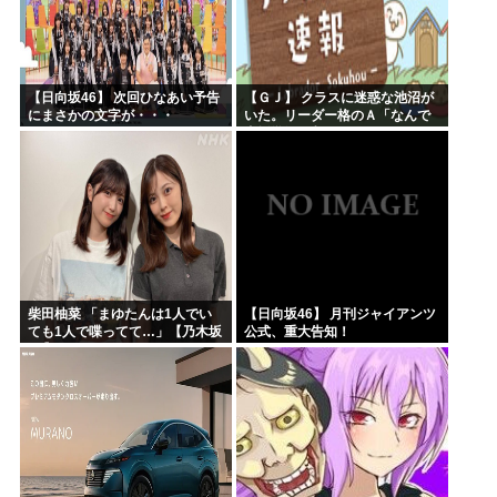
【日向坂46】 次回ひなあい予告
【ＧＪ】 クラスに迷惑な池沼が
にまさかの文字が・・・
いた。リーダー格のＡ「なんで
支援学級に入れないんです
か？」先生「背の高い低いと同
じで、これも個性なの！差別は...
柴田柚菜 「まゆたんは1人でい
【日向坂46】 月刊ジャイアンツ
ても1人で喋ってて…」【乃木坂
公式、重大告知！
46】