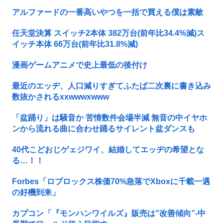
アルファードの一番高いやつを一括で買える僕は素敵
任天堂決算 スイッチ2本体 382万台(前年比34.4%減)ス
イッチ本体 66万台(前年比31.8%減)
漫画ゲームアニメで史上最低の後付け
最近のエッヂ、人口減りすぎてふたば二次裏に書き込み
数抜かされるxxwwwxwww
「盆踊り」は騒音か 苦情数件会場半減 無音の中イヤホ
ンから流れる曲に合わせ踊るサイレント盆ダンスも
40代こどおじゲェジワイ、結婚してエッヂの希望とな
る…！！
Forbes「ロブロックス株価70%急落でXboxに千載一遇
の好機到来」
カプコン「『モンハンワイルズ』販売は”改善傾向”-中