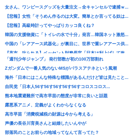
女さん、ワンピースグッズを大量注文→全キャンセルで逮捕ｗ...
【悲報】女性「そうめん作るのは大変。簡単とか言ってる奴は...
【悲報】高級時計ってやっぱりカッコ良くね？
韓国の支援物資に「トイレの水で十分」発言…韓国ネット激怒...
中国の「レアアース武器化」が裏目に、世界で重レアアース供...
【高市、叱られる】ベッセント財務長官「日本は利上げして政...
「週刊少年ジャンプ」 発行部数が初の100万部割れ
【速報】 毎日新聞のベテラン記者を逮捕 包丁で夫を脅した...
Zガンダムで一番人気のないMSがパラスアテネという風潮
鬼って船で難破した白人なんじゃないの？
海外「日本にはこんな特殊な標識があるんだけど皆は見たこと...
元々は日本人が殴りかかっていったんだろ…
自民党「日本人56す56す56す56す56すコロスコロス...
お前らが性欲のせいでやってしまったキチゲェ行為あげてけ
熊本地震避難所で高市早苗の態度が非常に良いと話題
数学者「AIで数学の未解決問題解いたわ」女性「お前の証明...
露悪系アニメ、定義がよくわからなくなる
【朗報】アラブ、秋田県に2兆円の投資www
高市早苗「消費税減税の財源は今から考える」
【画像】整形でめっちゃ成功して可愛くなった女www 【P...
声優の長谷川育美さんと結婚したいんやが
【朗報】日産e-power、無給油で1980km走行しギ...
部落民のことお前らの地域ってなんて言ってた？
【画像】村重杏奈さん(30)のおっ◯いがコチラ