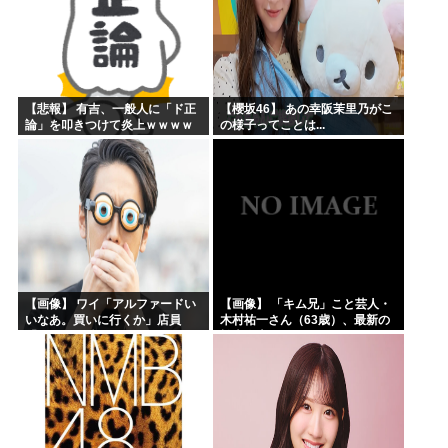
【悲報】 有吉、一般人に「ド正
【櫻坂46】 あの幸阪茉里乃がこ
論」を叩きつけて炎上ｗｗｗｗ
の様子ってことは...
ｗｗｗｗ
【画像】 ワイ「アルファードい
【画像】 「キム兄」こと芸人・
いなあ。買いに行くか」店員
木村祐一さん（63歳）、最新の
「ほいっ見積もりな！」ワイ
松本人志さんとのツーショット
「金額おかしくね？」←お前ら
が完全に別人だとネット騒然！
もそう思うよな？？？？？
「マジで誰かわからん」...