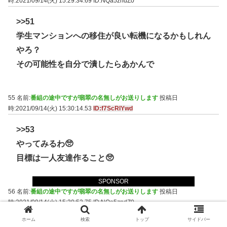
時:2021/09/14(火) 15:29:34.69
ID:NQa5zndZ0
>>51
学生マンションへの移住が良い転機になるかもしれん
やろ？
その可能性を自分で潰したらあかんで
55 名前:
番組の途中ですが翡翠の名無しがお送りします
投稿日
時:2021/09/14(火) 15:30:14.53
ID:f7ScRlYwd
>>53
やってみるわ🥺
目標は一人友達作ること🥺
SPONSOR
56 名前:
番組の途中ですが翡翠の名無しがお送りします
投稿日
時:2021/09/14(火) 15:30:52.75
ID:NQa5zndZ0
ホーム
検索
トップ
サイドバー
>>55