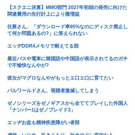
【スクエニ決算】MMO部門 2027年初頭の発売に向けた
関連費用の先行計上により微増益
任豚さん、「ダウンロード率95%なのにディスク廃止し
て何か問題あるの?」に答えられない
エッヂDDR4メモリで耐えてる部
最近バスや電車に韓国語や中国語が表示されてるのガチ
で不愉快なんやが?
彼女がマグロなんやがもっとエ口エ口に育てたい
パルワールドさん、視聴者激減してしまう
ゼノシリーズをゼノギアスから全ててプレイした外国人
「ナンバー1はゼノブレイド3」
エッヂお盆も精神疾患障がい者部