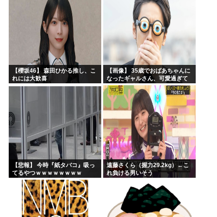
【櫻坂46】 森田ひかる推し、こ
【画像】 35歳でおばあちゃんに
れには大歓喜
なったギャルさん、可愛過ぎて
嫉妬不可避w w w w w w w w w w
w
【悲報】 今時『紙タバコ』吸っ
遠藤さくら（握力29.2kg）←こ
てるやつｗｗｗｗｗｗｗｗ
れ負ける男いそう