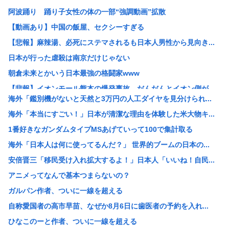
阿波踊り 踊り子女性の体の一部“強調動画”拡散
【動画あり】中国の飯屋、セクシーすぎる
【悲報】麻辣湯、必死にステマされるも日本人男性から見向き...
日本が行った虐殺は南京だけじゃない
朝倉未来とかいう日本最強の格闘家www
【悲報】イオンモール熊本の爆発事故、だんだんとイオン側が...
海外「鑑別機がないと天然と3万円の人工ダイヤを見分けられ...
【画像】 電車ってこうした方が快適じゃね？
海外「本当にすごい！」日本が清潔な理由を体験した米大物キ...
【動画アリ】秋田県職員、ラブホテルから記者会見www
1番好きなガンダムタイプMSあげていって100で集計取る
【悲報】「抱かれたくない男」レジェンドの江頭2:50さん...
海外「日本人は何に使ってるんだ？」 世界的ブームの日本の...
用意した朝食を息子が食べずに注意したら「お母さんの料理は...
安倍晋三「移民受け入れ拡大するよ！」日本人「いいね！自民...
K-POPアイドルの約半数が3年後には姿を消す…損益分岐...
アニメってなんで基本つまらないの？
大阪・新御堂筋の鋼管せり上がり 軟弱地盤での実績ない工法...
ガルパン作者、ついに一線を超える
【悲報】ちいかわ60億円
自称愛国者の高市早苗、なぜか8月6日に歯医者の予約を入れ...
【悲報】少子化担当大臣ワイ「28歳時点で独身の男女を強制...
ひなこのーと作者、ついに一線を超える
【驚愕】『ルパン三世』、初回放送の低迷から再放送32.5...