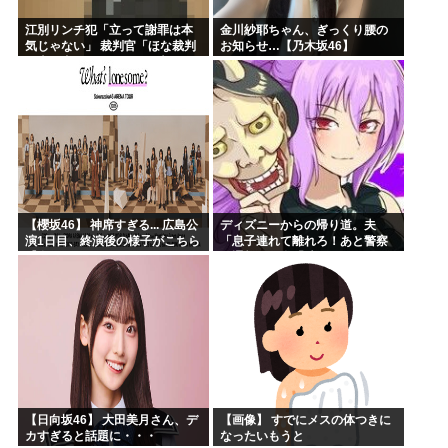
江別リンチ犯「立って謝罪は本
金川紗耶ちゃん、ぎっくり腰の
気じゃない」 裁判官「ほな裁判
お知らせ…【乃木坂46】
で土下座してないキミは本気じ
ゃないな」
【櫻坂46】 神席すぎる... 広島公
ディズニーからの帰り道。夫
演1日目、終演後の様子がこちら
「息子連れて離れろ！あと警察
【全国ツアー2026 What’s
に通報！」私「助けて！」駅員
lonesome?】
「どうしました！？」→トンデ
モナイことに…
【日向坂46】 大田美月さん、デ
【画像】 すでにメスの体つきに
カすぎると話題に・・・
なったいもうと