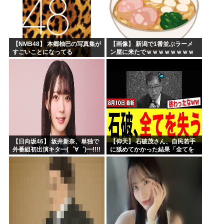
【NMB48】 本郷柚巴の写真集が
【画像】 新潟で1番並ぶラーメ
すごいことになってる
ン屋に来たでｗｗｗｗｗｗｗｗ
【日向坂46】 坂井新奈、単独で
【仰天】 石破茂さん、自民若手
外番組初出演キタ━(゜∀゜)━!!!!
に舐めてかかった結果「全てを
失うｗｗｗｗｗ」