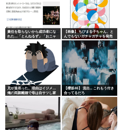
責任を取らないから成功者にな
【画像】 ちびまる子ちゃん、と
れた…「とんねるず」「おニャ
んでもないガチャガチャを発売
ン子」「AKB」とヒットを出し
してしまうｗｗｗｗ
続けた秋元康の哲学！！！
兄が首吊った。理由はイジメ…
【櫻坂46】 流出... これもう付き
俺の両親離婚で母は自サツし家
合ってるだろ
庭崩壊→首謀者を探しだした俺
は会社と妻子を特定→結果、実
刑受けた。子に復讐されるだろ...