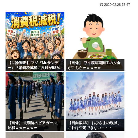
2020.02.28 17:47
韓国人「日本人が殆ど食べない海産物がこちらです‥」→「島...
日本の牛カツ定食に世界が騒然！←「これは食べたい」（海外...
【急募】暇潰しにおすすめの日常アニメ
片山さつき、高市反逆罪で粛清へwww
イラストレーター「猫のキャラ描きました。全員分かるかな？...
【動画】高市早苗さん、広島の被爆者代表を睨みつけてしまい...
【世論調査】 フジ『Mr.サンデ
【画像】 ワイ底辺期間工の夕食
ー』「消費税減税に反対が58％
がこちらｗｗｗｗｗ
で賛成を上回る！」 → ｗｗｗｗ
ｗｗｗｗｗｗｗｗｗｗｗｗ
【画像】 北朝鮮のビアガール、
【日向坂46】 おひさまの現状、
昭和ｗｗｗｗｗｗ
これは否定できない・・・