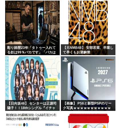
彫り師歴23年「タトゥー入れて
【元NMB48】 安部若菜、卒業し
る奴は99％バカです」「バカは
て早くもお酒解禁
5000円が好き」無断キャンセ
ル、挨拶できない、金がない…
客層をぶっちゃけ
【日向坂46】 センターは正源司
【画像】 PS6と新型PSPのリー
陽子！！18thシングル『イチャ
ク写真ｗｗｗｗｗｗｗｗｗｗｗ
イチャ虫』のフォーメーション
ｗｗｗｗｗｗｗｗ
が発表される！