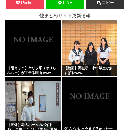
Pocket
LINE
コピー
他まとめサイト更新情報
【陽キャ？】ヤリラ系（やりら
【動画】野獣邸、小中学生が多
ふぃー）がモテる理由 www
すぎるwww
【画像】老人ホームのバイト
ダブパンに出会えて良かったー
JK、老後はこういう笑顔が素敵