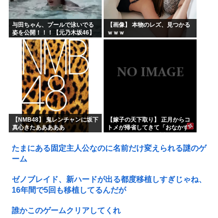
与田ちゃん、プールで泳いでる
【画像】 本物のレズ、見つかる
姿を公開！！！【元乃木坂46】
ｗｗｗ
【NMB48】 鬼レンチャンに坂下
【嫁子の天下取り】 正月からコ
真心きたあああああ
トメが帰省してきて「おなかす
いたぁ～」と子供に返ってる。
旦那もウトメも何もしない。私
たまにある固定主人公なのに名前だけ変えられる謎のゲ
にしろって事だよね。でも...
ーム
ゼノブレイド、新ハードが出る都度移植しすぎじゃね、
16年間で5回も移植してるんだが
誰かこのゲームクリアしてくれ