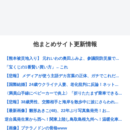
他まとめサイト更新情報
【熊本被災地入り】 元れいわの奥田ふみよ、参議院防災服で...
「宝くじの1番賢い買い方」←これ
【悲報】 メディアが使う主語デカ言葉の正体、ガチでこれだ...
【国際結婚】24歳ウクライナ人妻、老化批判に反論！ネット...
〈満員山手線にベビーカーで炎上〉「折りたたまず乗車できる...
【悲報】38歳男性、交際相手と海岸を散歩中に波にさらわれ...
【最新画像】雛形あきこ(48)、22年ぶり写真集発売！お...
逆台風発生東から西へ！関東上陸し鳥取島根九州へ！温暖化車...
【画像】プテラノドンの骨格www