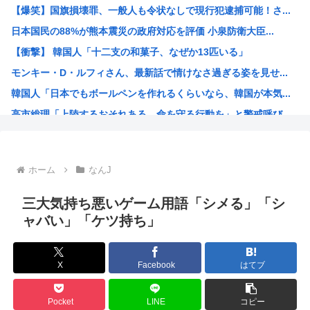
【爆笑】国旗損壊罪、一般人も令状なしで現行犯逮捕可能！さ...
JR東海「夜行」新幹線が初運行 東京―新大阪、4割女性 ...
日本国民の88%が熊本震災の政府対応を評価 小泉防衛大臣...
【原爆の日】中野彰子、高市首相へのヤジを「ゴキブリがいた...
【衝撃】 韓国人「十二支の和菓子、なぜか13匹いる」
中国製のエアコン、ヨーロッパでバカ売れ
モンキー・D・ルフィさん、最新話で情けなさ過ぎる姿を見せ...
【画像】昨日の銀だこ、８８人しか買えない８８円セールでク...
韓国人「日本でもボールペンを作れるくらいなら、韓国が本気...
「日本で1番有名なイギリス人」、これについて少し話そうや
高市総理「上陸するおそれある。命を守る行動を」と警戒呼び...
【画像】付き合いたて彼女「ごめーんちょびっツ散らかってる...
AI絵師による「手描き詐称」、ガチで問題視され始める
英国政府、事前に値上げしてから値引き表示することで割引価...
ホーム
なんJ
ハンターハンターのウボォーギン、再評価が進みすぎてもはや...
海外「本当にすごい！」日本が清潔な理由を体験した米大物キ...
三大気持ち悪いゲーム用語「シメる」「シ
トー横キッズ、ジャップの大人に失望「相談しても具体的に何...
ャバい」「ケツ持ち」
映画『ブルーロック』さん、大コケ⚽️
性行為の同意のお勉強漫画が192.1万バズ！！！お前らも...
X
Facebook
はてブ
バニー描いたよ?
無職転生、正ヒロインがフィギュア化www
Pocket
LINE
コピー