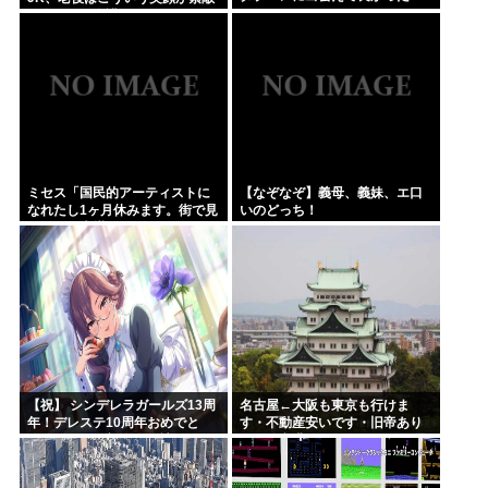
な女の子に介護されたいよな
ミセス「国民的アーティストに
【なぞなぞ】義母、義妹、エ口
なれたし1ヶ月休みます。街で見
いのどっち！
かけても声掛けないでね」
【祝】 シンデレラガールズ13周
名古屋←大阪も東京も行けま
年！デレステ10周年おめでと
す・不動産安いです・旧帝あり
う！ガチャ更新SSR八神マキ
ます・空港あります 不人気な理
ノ・イベントSRイヴ、SR望月
由
聖！