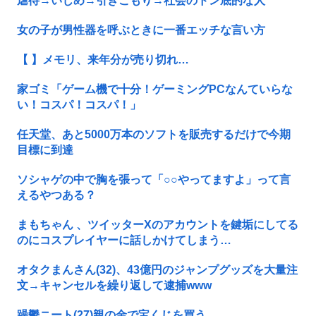
虐待→いじめ→引きこもり→社会のドン底的な人
女の子が男性器を呼ぶときに一番エッチな言い方
【 】メモリ、来年分が売り切れ…
家ゴミ「ゲーム機で十分！ゲーミングPCなんていらな
い！コスパ！コスパ！」
任天堂、あと5000万本のソフトを販売するだけで今期
目標に到達
ソシャゲの中で胸を張って「○○やってますよ」って言
えるやつある？
まもちゃん 、ツイッターXのアカウントを鍵垢にしてる
のにコスプレイヤーに話しかけてしまう…
オタクまんさん(32)、43億円のジャンプグッズを大量注
文→キャンセルを繰り返して逮捕www
躁鬱ニート(27)親の金で宝くじを買う