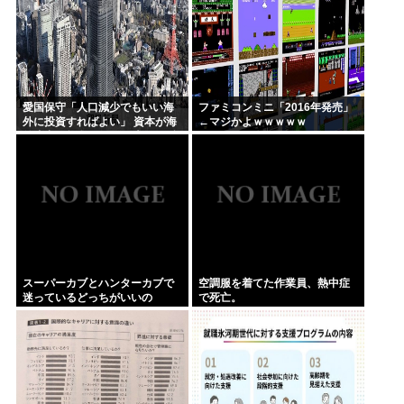
愛国保守「人口減少でもいい海
ファミコンミニ「2016年発売」
外に投資すればよい」 資本が海
←マジかよｗｗｗｗｗ
外流出し賃金もGDPも上がらず
海外が成長
スーパーカブとハンターカブで
空調服を着てた作業員、熱中症
迷っているどっちがいいの
で死亡。