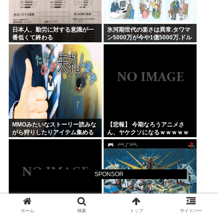
日本人、勤労に対する意識が一
氷河期世代の楽さは異常.タワマ
番低くて終わる
ン5000万が今や1億5000万.ドル
円80円で資産形成.マジで楽な世
代だったな
MMOみたいなストーリー読みな
【悲報】 今期なろうアニメさ
がら狩りしたりアイテム集める
ん、ヤケクソになるｗｗｗｗｗ
系のゲームがやりたい
SPONSOR
ホーム
検索
トップ
サイドバー