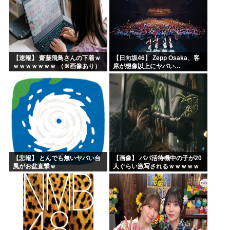
【速報】 齋藤飛鳥さんの下着ｗ
【日向坂46】 Zepp Osaka、客
ｗｗｗｗｗｗｗ （※画像あり）
席が想像以上にヤバい…
【悲報】 とんでも無いヤバい台
【画像】 パパ活待機中の子が20
風がお盆直撃ｗ
人ぐらい激写されるｗｗｗｗｗ
ｗｗｗｗｗｗ