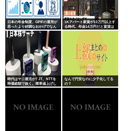
日本の年金制度、GPIFの運用が
1Kアパート家賃が10万円以上す
思ったより好調なおかげでなん
る時代、年金14万円だと賃貸は
とかなりそう
無理、運転免許もなく移住も困
難
時代はヤニ復活か? JT、NTTを
なんで円安なのに少子化してる
時価総額で抜く。煙草値上げし
の？
てもヤニ中人口へらずに加熱式
煙草のシュアのびる