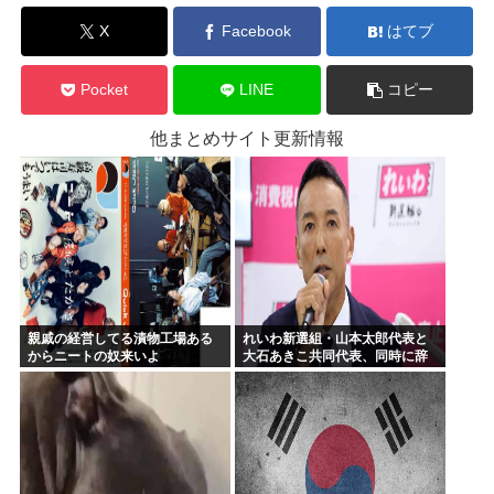
X
Facebook
はてブ
Pocket
LINE
コピー
他まとめサイト更新情報
親戚の経営してる漬物工場ある
れいわ新選組・山本太郎代表と
からニートの奴来いよ
大石あきこ共同代表、同時に辞
任