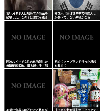
若いお母さんは初めての出産を
韓国人「実は世界中で韓国人し
経験した。この子は誰にも渡さ
か食べていない果物がこち
ない → ずっとこんな様子です…
ら…」→「えっ、日本は食べて
ないのか…？（ブルブル」＝韓
国の反応
阿波おどりで女性の体強調した
初めてソープランド行った感想
無断動画拡散、憤る踊り手「悲
を教えて
しいし気持ち悪い」…悪質なケ
ースは警察への相談検討
39歳で年収240万だけど将来が
【イオン北海道】ザ・ビッグデ