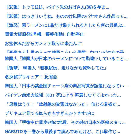
【悲報】トッモ(21)、バイト先のおばさん(36)を孕ま...
【悲報】はっきりいうね、もののけ以降のパヤオさん作品って...
【激怒】素ラーメンに1品だけ乗せられるとしたら何の具選ぶ...
関電大飯原発3号機、警報作動し自動停止
お盆休みだからカメノテ取りに来たんご
【画像あり】男の人って結局こういう黒髪、白ワンピの女の子...
韓国人「韓国人が日本のラーメンについて勘違いしていること...
【正論】インデックス投資で「20年後に資産2倍！」とか言...
【衝撃】 韓国人「箱根駅伝、走りながら乾杯してた」
【悲報】素ラーメンに1品だけ乗せられるとしたら何の具選ぶ...
名探偵プリキュア！ 反省会
【画像】30年前の『9月の気温』ガチで異常事態だったww...
韓国人「日本の某全国チェーン店の商品写真が話題になってい...
【画像】磯山さやか(40)、乳の位置に乳輪のようなものが...
バイデン前米大統領（83）死にそう 再選しなくてよかった...
白亜紀の3段階の食物連鎖が如実にわかる化石を発見
「原爆はうそ」「放射線の被害はなかった」 信じる若者た...
(´・ω・`)人生初のマックグリドル食べるぞ
プリキュア見てる奴らきもすぎんか？さすがに
インドネシア「ドラえもん」と名乗る市民が16人いる件、ガ...
韓国人「手術中に震度6強の地震、その時の日本の医療スタッ...
【悲報】超有名キックボクサー、世界に挑戦するも衝撃的KO...
NARUTOを一巻から最後まで読んでみたけど、これ駄作じ...
中国「大洪水！」三峡ダム「9門開放！（全力放流」中国都市...