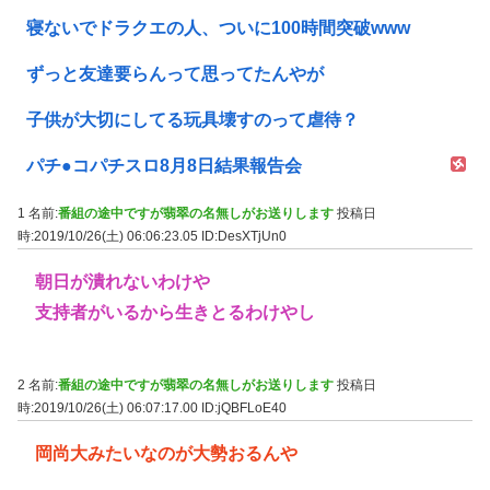
寝ないでドラクエの人、ついに100時間突破www
ずっと友達要らんって思ってたんやが
子供が大切にしてる玩具壊すのって虐待？
パチ●コパチスロ8月8日結果報告会
1 名前:
番組の途中ですが翡翠の名無しがお送りします
投稿日
時:2019/10/26(土) 06:06:23.05
ID:DesXTjUn0
朝日が潰れないわけや
支持者がいるから生きとるわけやし
2 名前:
番組の途中ですが翡翠の名無しがお送りします
投稿日
時:2019/10/26(土) 06:07:17.00
ID:jQBFLoE40
岡尚大みたいなのが大勢おるんや