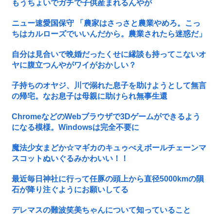
もうちょいでガチで子供産まれるんやが
ニュー速愛国保守 「農家はさっさと農業やめろ。こっ
ちはカルローズでいいんだから。農業されたら迷惑だ」
自分は見合いで晩婚だったくせに縁談も持ってこないオ
ヤに腹立つんやがワイがおかしい？
子持ちのオヤジ、川で溺れた息子を助けようとして無言
の帰宅。なお息子は母親に助けられ無事生還
ChromeなどのWebブラウザで3Dゲームができるよう
になる模様。Windowsは完全不要に
魔法少女まどか☆マギカのキュゥべえボールチェーンマ
スコットぬいぐるみかわいい！！
最近毎日神社に行って任豚の頭上から直径5000kmの隕
石が降り注ぐようにお願いしてる
デレマスの難波笑美ちゃんについて知っていること