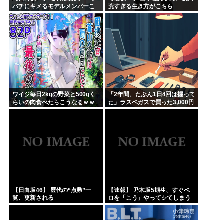
バチにキメるモデルメンバーこ
荒すぎる生き方がこちら
ちら
ワイジ毎日2kgの野菜と500gく
「2年間、たぶん1日4回は握って
らいの肉食べたらこうなるｗｗ
た」ラスベガスで買った3,000円
ｗ
のキーホルダーを調べたら
【日向坂46】 歴代の“点数”一
【速報】 乃木坂5期生、すぐベ
覧、更新される
ロを「こう」やってシてしまう
ｗｗｗｗｗｗ