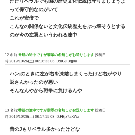
ただリベラルでも国の歴史文化伝統は守りましょうよ
って保守的なのがいて
これが安倍で
こんなの関係ないと文化伝統歴史をぶっ壊そうとする
のが今の左翼というわれる連中
12 名前:
番組の途中ですが翡翠の名無しがお送りします
投稿日
時:2019/10/26(土) 06:16:33.06
ID:uGj+3qj8a
ハンjのときに左が右を凍結しまくったけど右がやり
返さんかったのが悪い
そんなんやから戦争に負けるんや
13 名前:
番組の途中ですが翡翠の名無しがお送りします
投稿日
時:2019/10/26(土) 06:17:15.03
ID:FBjz7aXWa
昔のJもリベラル多かったけどな