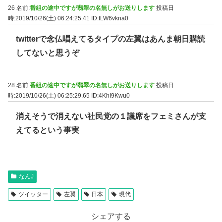
26 名前:
番組の途中ですが翡翠の名無しがお送りします
投稿日
時:2019/10/26(土) 06:24:25.41
ID:tLW6vkna0
twitterで念仏唱えてるタイプの左翼はあんま朝日購読
してないと思うぞ
28 名前:
番組の途中ですが翡翠の名無しがお送りします
投稿日
時:2019/10/26(土) 06:25:29.65
ID:4KhI9Kwu0
消えそうで消えない社民党の１議席をフェミさんが支
えてるという事実
なんJ
ツイッター
左翼
日本
現代
シェアする