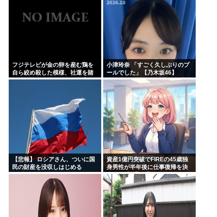
フジテレビが金の卵を産む鶏を
小津玲奈 「すごく久しぶりのプ
自ら絞め殺した模様、社運を賭
ールでした」【乃木坂46】
けたドル箱コンテンツが御蔵入
りになってしまい……
【悲報】 ロシアさん、ついに国
資産1億円突破でFIREの45歳独
民の財産を没収しはじめる
身男性が半年後に仕事復帰を決
意した「1通の通知」