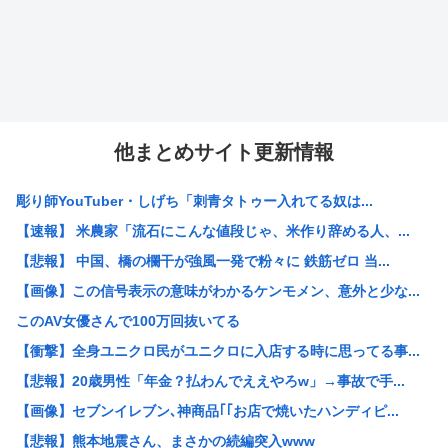
他まとめサイト更新情報
彫り師YouTuber・しげち「刺青タトゥー入れてる奴は...
【速報】 米農家「流石にこんな値段じゃ、米作り辞める人、...
【悲報】 中国、橋の欄干が強風一発で粉々に 鉄筋ゼロ 当...
【画像】この信号表示の意味がわかるケンモメン、意外と少な...
このAV女優さんで100万回抜いてる
【衝撃】全身ユニクロ民がユニクロに入店する時に思ってる事...
【悲報】20歳男性「年金？払わんでええやろw」→事故で手...
【画像】セブンイレブン､神商品｢｢お店で焼いたハンディピ...
【悲報】熊本地震さん、まさかの続編突入www