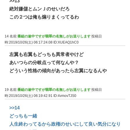
>>13
絶対嫌儲とムンＪのせいだろ
この２つは俺も煽りまくってるわ
14 名前:
番組の途中ですが翡翠の名無しがお送りします
投稿日
時:2019/10/26(土) 06:17:24.08
ID:XUEAQ1hC0
左翼も右翼もどっちも異常者やけど
あいつらの分岐点って何なんや？
どういう性格の傾向があったら左翼になるんや
19 名前:
番組の途中ですが翡翠の名無しがお送りします
投稿日
時:2019/10/26(土) 06:19:42.91
ID:4vmovTJS0
>>14
どっちも一緒
人生終わってるから政権のせいにして良い気分になり