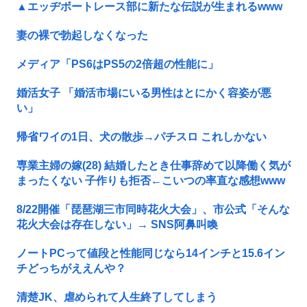
▲エッヂボートレース部に新たな伝説が生まれるwww
妻の裸で勃起しなくなった
メディア「PS6はPS5の2倍超の性能に」
婚活女子 「婚活市場にいる男性はとにかく容姿が悪
い」
帰省ワイの1日、犬の散歩→パチスロ これしかない
専業主婦の嫁(28) 結婚したとき仕事辞めて以降働く気が
まったくない 子作りも拒否←こいつの率直な感想www
8/22開催「琵琶湖三市同時花火大会」、市公式「そんな
花火大会は存在しない」→ SNS阿鼻叫喚
ノートPCって値段と性能同じなら14インチと15.6イン
チどっちがええんや？
清楚JK、虐められて人生終了してしまう