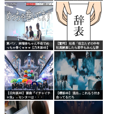
た・・・・
ろ！」⇒ 下流域の街が壊滅状態
ｗｗｗｗｗ
東パソ、林瑠奈ちゃん不在でめ
【驚愕】 社長「役立たずの中年
っちゃ巻くｗｗｗ【乃木坂46】
社員解雇したら若手もみんな辞
めてしまった…」
【日向坂46】 新曲『イチャイチ
【櫻坂46】 流出... これもう付き
ャ虫』←センターは・・・
合ってるだろ
【18thシングル】