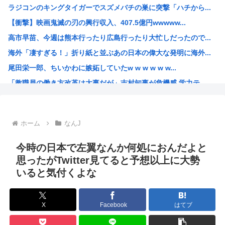
ラジコンのキングタイガーでスズメバチの巣に突撃「ハチから...
成人女性「私たちは、グルーミングされた...」160万バ...
【衝撃】映画鬼滅の刃の興行収入、407.5億円wwwww...
インドネシアの首都移転失敗に学ぶ、日本がもし首都移転とな...
高市早苗、今週は熊本行ったり広島行ったり大忙しだったので...
【悲報】 ワイ「半沢直樹みたいな銀行員カッコいい」銀行員...
海外「凄すぎる！」折り紙と並ぶあの日本の偉大な発明に海外...
8/22開催「琵琶湖三市同時花火大会」、市公式「そんな花...
尾田栄一郎、ちいかわに嫉妬していたw w w w w w...
医者と結婚して勝ち組だったはずの専業主婦「医者と結婚して...
「教職員の働き方改革は大事だが」吉村知事が危機感 学力テ...
人生終わってる派遣社員だけどこれからどう生きていくべきか...
みいちゃんと山田さん、日本の警察なめすぎで炎上www
「お父さんが私にいくら使おうと、あなたには関係ない」そう...
ホーム
なんJ
海外「日本が正しい！」優しい日本人に甘える外国人に海外が...
海外の反応：韓国在住の日本人インフルエンサーがライブ配信...
今時の日本で左翼なんか何処におんだよと
韓国人「韓国サッカー協会の性接待報道、海外でも大騒ぎに・...
思ったがTwitter見てると予想以上に大勢
いると気付くよな
ルッキズムの奴って自分が年老いて醜くなった時どうすんの？
最近のきらら漫画、オ●ニーシーンがあったりと下品すぎる
百田尚樹「日本保守党アンチ、政策批判ができず俺への個人攻...
X
Facebook
はてブ
【ワンピース】AIで小説描いたから評価して