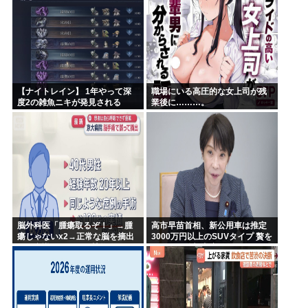
【ナイトレイン】 1年やって深
職場にいる高圧的な女上司が残
度2の雑魚ニキが発見される
業後に………。
脳外科医「腫瘍取るぞ！」→腫
高市早苗首相、新公用車は推定
瘍じゃないx2→正常な脳を摘出
3000万円以上のSUVタイプ 贅を
され意識はあるのに植物人間に
尽くした後部座席でたばこを吸
うのが至福の時間か どんどん延
びる乗車時間