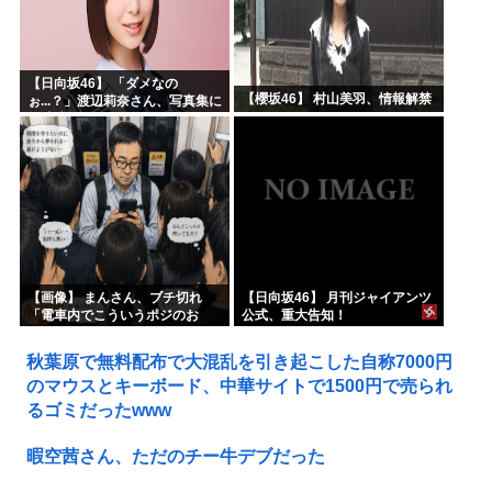
【日向坂46】 「ダメなの
【櫻坂46】 村山美羽、情報解禁
ぉ...？」渡辺莉奈さん、写真集に
興味津々
【画像】 まんさん、ブチ切れ
【日向坂46】 月刊ジャイアンツ
「電車内でこういうポジのお
公式、重大告知！
じ、ガチでイラネ」→
秋葉原で無料配布で大混乱を引き起こした自称7000円
のマウスとキーボード、中華サイトで1500円で売られ
るゴミだったwww
暇空茜さん、ただのチー牛デブだった