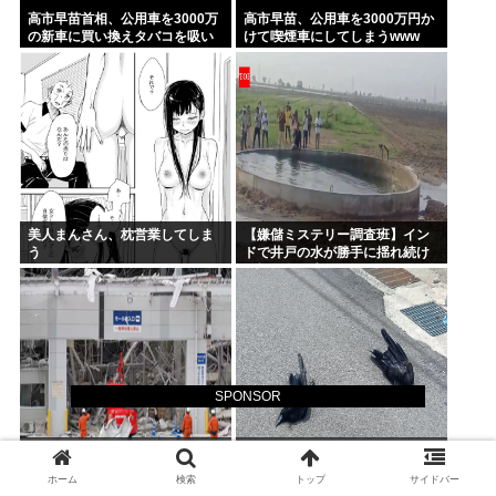
高市早苗首相、公用車を3000万
高市早苗、公用車を3000万円か
の新車に買い換えタバコを吸い
けて喫煙車にしてしまうwww
まくっていた
美人まんさん、枕営業してしま
【嫌儲ミステリー調査班】イン
う
ドで井戸の水が勝手に揺れ続け
る怪現象発生。しかも5日経って
も止まらない
SPONSOR
【速報】 イオンモール熊本の爆
【画像】 猛暑でカラス死亡ｗｗ
発原因が判明！！！！
ｗｗｗｗｗｗｗｗｗｗｗｗｗｗ
ホーム
検索
トップ
サイドバー
ｗｗｗｗｗｗ