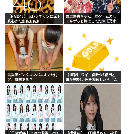
【NMB48】 鬼レンチャンに坂下
冨里奈央ちゃん、罰ゲームのセ
真心きたあああああ
ミをずっと気にしてたｗ【乃木
坂46】
元温泉ピンクコンパニオンだけ
【衝撃】 ワイ、保険金2億円と
ど、質問ある？
遺産6000万円を相続したら「こ
う」なった・・・
【日向坂46】 これは贅沢... バチ
【櫻坂46】 山下瞳月さん、破天