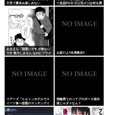
不安で夏休み楽しめない
ー全品5%引 ケンモメンは何を買
うの？
おまえら「頭悪いです 才能ない
お盆だよ‼全員集合‼
です 努力しません なのにプライ
ド高いです ネットに偉そうな事
書きます」←これなんで？
ペアーズ「ヒルトンホテルでス
指輪買うのってプロポーズ成功
イーツ食べ放題のマッチングイ
後じゃダメなん？
ベントやるぞ。女2500円男7000
円な」→女だけ埋まるwww