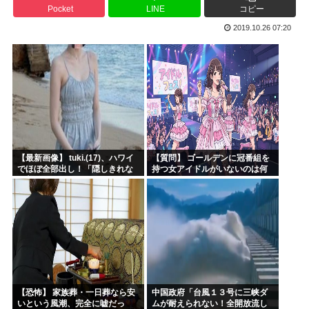
Pocket
LINE
コピー
【衝撃】 韓国人「日本、山ひとつが”爆発の聖地”になって...
2019.10.26 07:20
3大長寿アニメでウザいキャラ「元太」「カバオ」
特番「本当にあった怖い安倍晋三」でありがちなエピソードと...
グルメ漫画No.1を決めるスレ
四六時中動いてるイラストのコミュニティとか無いんか
韓国人「大韓サッカー協会が過去に20人の外国人審判らに不...
【最新画像】 tuki.(17)、ハワイ
【質問】 ゴールデンに冠番組を
でほぼ全部出し！「隠しきれな
持つ女アイドルがいないのは何
い美貌」とSNSざわつく
故なのか？
【恐怖】 家族葬・一日葬なら安
中国政府「台風１３号に三峡ダ
いという風潮、完全に嘘だっ
ムが耐えられない！全開放流し