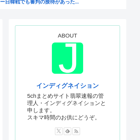
日韓戦でも審判の接待があった...
版メイドインアビスの主題歌...
かった…」 日本を知ってしま...
ABOUT
！財政健全化は目指さない！で...
「 」
領選で)私たちはJ.D....
審判への性接待が事実の場合、...
少女にやらせるアニメ」、増え...
インディグネイション
を性接待して買収していたこと...
5chまとめサイト翡翠速報の管
理人・インディグネイションと
い犯罪は殺人だけです。」←こ...
申します。
を養子に迎えるなら天皇の血を...
スキマ時間のお供にどうぞ。
何が悪かったのか
判員数十人に性的接待。羨ま死刑