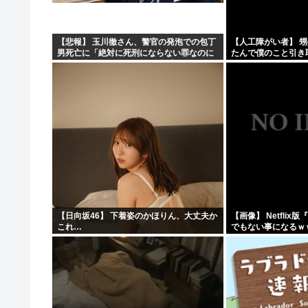
【NHK激震】職員への性被害を公表…番組出演者Xは事実
【アリババ】世界最大級のオープンなAIモデル「Qｗeｎ3
【悲報】 玉川徹さん、警官の発泡での包丁
【人工障がい者】 甥
男死亡に「絶対に死刑にならない罪なのに
たんで僕のこと引き
インドネシア「高速鉄道！」中国「大赤字！」インドネシ
警察が死刑にした！」 → 元警官のマジレス
ど！」なんでいい年
がコチラ → ………
取らなきゃいけないんだ
【画像】ジェフ・ベゾスさん（資産約43兆7700億円）の
【日向坂46】 下着姿のかほりん、大丈夫か
【画像】 Netfli
これ…
でもない事になるｗ