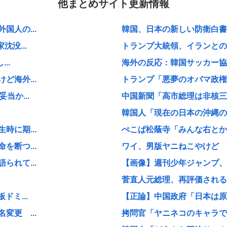
他まとめサイト更新情報
人の...
韓国、日本の新しい防衛白書に
没...
トランプ大統領、イランとの戦
..
海外の反応：韓国サッカー協
海外...
トランプ「悪夢のオバマ政権
当か...
中国新聞「高市総理は非核三原
韓国人「現在の日本の沖縄のス
に期...
ぺこぱ松蔭寺「みんな右とか左
断つ...
ワイ、男版ヤニねこやけど
れて...
【画像】週刊少年ジャンプ、「
菅直人元総理、再評価される
ミ...
【正論】中国政府「日本は原爆
更 ...
拷問官「ヤニネコのキャラで