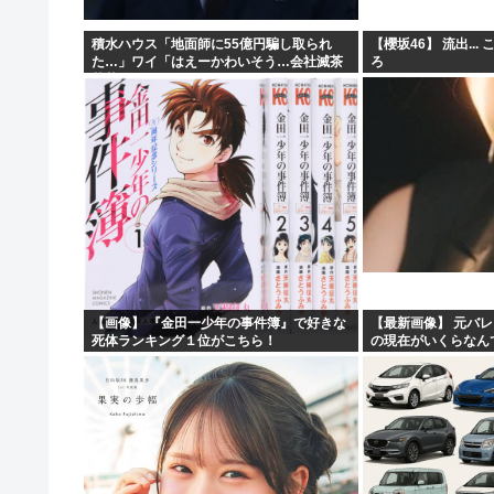
積水ハウス「地面師に55億円騙し取られ
【櫻坂46】 流出..
た…」ワイ「はえーかわいそう…会社滅茶
ろ
苦茶やろなぁ」→
【画像】 『金田一少年の事件簿』で好きな
【最新画像】 元バレ
死体ランキング１位がこちら！
の現在がいくらなん