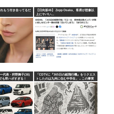
. これもう付き合ってるだ
【日向坂46】 Zepp Osaka、客席が想像以
上にヤバい…
ー代表・狩野舞子(38)
「CDTVに『365日の紙飛行機』をリクエス
でも即ハボすぎる！
トしたのは九州に住む中学生」←この事実
って結構デカいよな【AKB48】