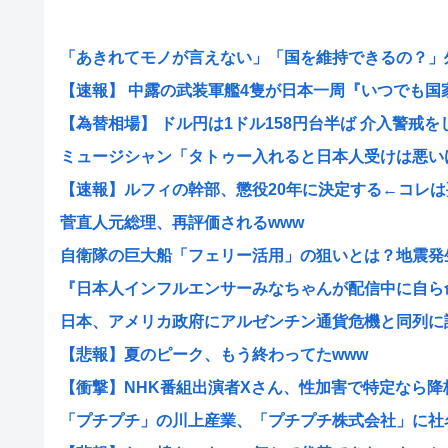
「あきれてモノが言えない」「国を維持できるの？」外国
【速報】 中露の武装軍艦4隻が日本一周『いつでも国家沈
【為替相場】 ドル円は1ドル158円台半ば 介入警戒をし.
ミュージシャン「タトゥー入れると日本人受けは悪いけど
【速報】ルフィの幹部、懲役20年に決定する←コレは妥
菅直人元総理、再評価されるwww
自衛隊の巨大船「フェリー活用」の狙いとは？地震発生時
『日本人インフルエンサーみなちゃんが配信中に自ら命を
日本、アメリカ政府にアルゼンチン通貨危機と同列に語ら
【悲報】夏のピーク、もう終わってたwww
【衝撃】NHK番組出演者Xさん、性加害で特定なら降板ド
「プチプチ」の川上産業、「プチプチ株式会社」に社名変