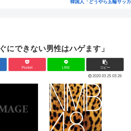
韓国人「どうやら五輪サッカー
ジで...
ちいかわ見に来たよ?
ホロライブのVtuber、劇場
海外「日本なんて行くんじゃな
「保...
高市早苗政権「円安ホクホクゥ
ぐにできない男性はハゲます」
・・...
クウラ「…着床したな」 悟空
見え...
トランプ「結局のところ(次期大統
Pocket
LINE
コピー
を流...
韓国人「悲報：サッカー協会の
2020.03.25 03:26
車や...
「おっさんの自堕落な生活を美
た模...
韓国、サッカーW杯予選で審判
ちら...
ジョジョのシーザー「やってな
発表...
韓国人「竹田恒泰とか36親等
結局「SPY×FAMILY」は
韓国サッカー協会、外国人審