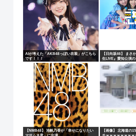
AIが考えた「AKB48っぽい衣装」がこちら
【日向坂46】 まさ
です！！！
生LIVE』愛知公演
【NMB48】 池帆乃香が「幸せになりたい
【画像】 北海道の1
マサムネ君」に出演
チｗｗｗｗｗｗｗｗ