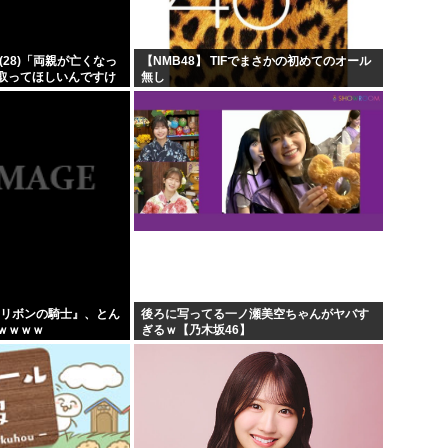
上...
韓国人「韓国サッカー協会が行
...
【超画像 】週刊少年ジャン
(28)「両親が亡くなっ
【NMB48】 TIFでまさかの初めてのオール
取ってほしいんですけ
無し
ア「...
外国人「2002年W杯は?」韓
したヒキニートを引き
...
...
海外「日本なんて行くんじゃな
x版『リボンの騎士』、とん
後ろに写ってる一ノ瀬美空ちゃんがヤバす
ｗｗｗｗ
ぎるｗ【乃木坂46】