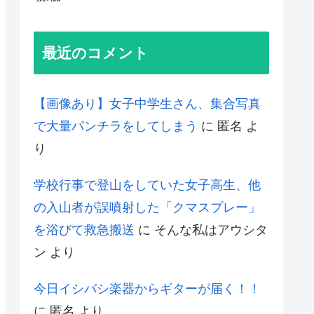
最近のコメント
【画像あり】女子中学生さん、集合写真
で大量パンチラをしてしまう
に
匿名
よ
り
学校行事で登山をしていた女子高生、他
の入山者が誤噴射した「クマスプレー」
を浴びて救急搬送
に
そんな私はアウシタ
ン
より
今日イシバシ楽器からギターが届く！！
に
匿名
より