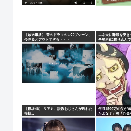
【放送事故】 昔のドラマのレ◯プシーン、
エネ夫に離婚を突き
今見るとアウトすぎる・・・
事務所)に乗り込んで
律相談です。母の薦
た」と言っているが、.
【櫻坂46】 リアミ、説教おじさんが現れた
年収1500万の父が
模様...
たよな？」母「貯金
「全部なくなったの
に家族騒然となり…