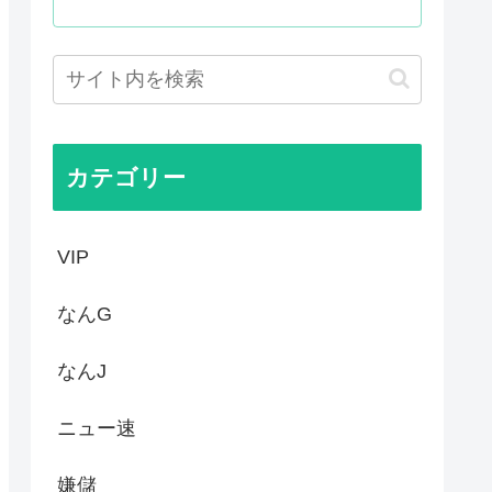
った国際試合の性的接待の全容...
プ、世代交代に失敗
国サッカーに衝撃的不祥事！...
かった…」 日本を知ってしま...
カテゴリー
VIP
なんG
なんJ
ニュー速
嫌儲