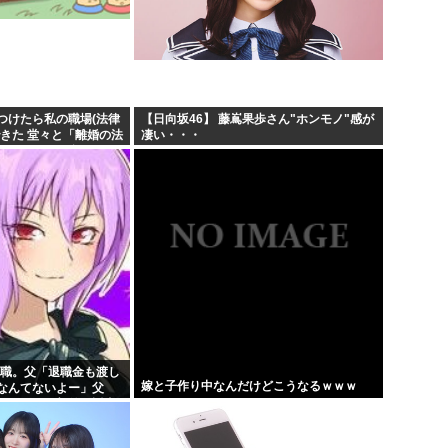
つけたら私の職場(法律
【日向坂46】 藤嶌果歩さん"ホンモノ"感が
きた 堂々と「離婚の法
凄い・・・
めでこちらに参りまし
..
退職。父「退職金も渡し
嫁と子作り中なんだけどこうなるｗｗｗ
なんてないよー」父
！？」→予想外の返事