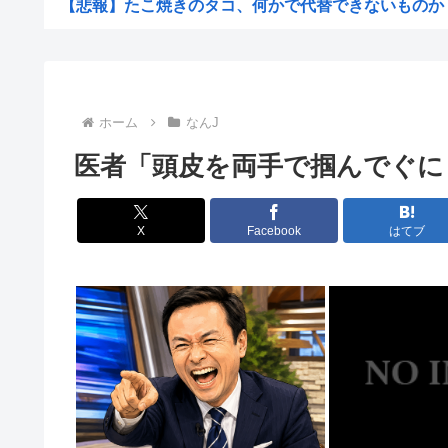
【悲報】たこ焼きのタコ、何かで代替できないものか
【悲報】岸谷蘭丸、たばこ税を根拠に「喫煙者の権利がマ
【悲報】1ドル158円
【悲報】夏のピーク、もう終わってた
ホーム
なんJ
カズレーザー、車の任意保険を巡り持論「強制しろよ！」
医者「頭皮を両手で掴んでぐに
【画像】美人ママ、息子との入浴中の画像が流出した結果
江戸時代から続く「邪馬台国論争」最前線！ 最新研究で
X
Facebook
はてブ
【熊本地震】共産党・寺本けんた「災害募金に関するデマ
【討論】オタク「パソコン自作できます」DQN「自分で
みい山の亜月ねねさん、障がい者差別漫画で2億稼いでい
【画像】俺たちの姫、佳子さまのお気に入りのドレスがこ
エヌビディア、次期モデルから搭載メモリを半減させると
【自民統一の広報紙】産経新聞 東北での発行休止へ
ヨーロッパが中国製メガソーラーを締め出しｗｗｗ