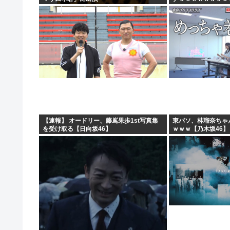
ｗｗ
【速報】 オードリー、藤嶌果歩1st写真集
東パソ、林瑠奈ちゃ
を受け取る【日向坂46】
ｗｗｗ【乃木坂46】