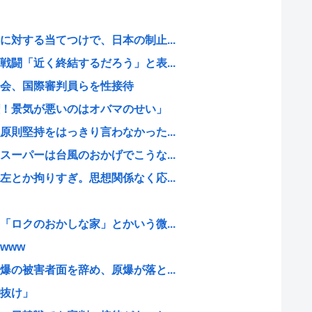
対する当てつけで、日本の制止...
闘「近く終結するだろう」と表...
会、国際審判員らを性接待
！景気が悪いのはオバマのせい」
則堅持をはっきり言わなかった...
ーパーは台風のおかげでこうな...
とか拘りすぎ。思想関係なく応...
ロクのおかしな家」とかいう微...
www
の被害者面を辞め、原爆が落と...
抜け」