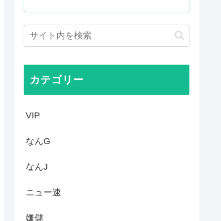
」←こういう展開好きなんやが
ねえ伏線が発掘されるwww
界突破
エンサーが7台の車に当て逃げ...
カテゴリー
VIP
なんG
なんJ
ニュー速
嫌儲