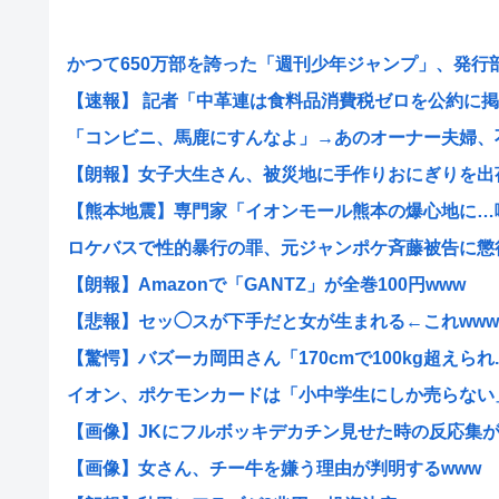
かつて650万部を誇った「週刊少年ジャンプ」、発行部数
【速報】 記者「中革連は食料品消費税ゼロを公約に掲げ
「コンビニ、馬鹿にすんなよ」→あのオーナー夫婦、不起
【朗報】女子大生さん、被災地に手作りおにぎりを出
【熊本地震】専門家「イオンモール熊本の爆心地に…喫煙
ロケバスで性的暴行の罪、元ジャンポケ斉藤被告に懲役7
【朗報】Amazonで「GANTZ」が全巻100円www
【悲報】セッ◯スが下手だと女が生まれる←これwww
【驚愕】バズーカ岡田さん「170cmで100kg超えられ..
イオン、ポケモンカードは「小中学生にしか売らない」 
【画像】JKにフルボッキデカチン見せた時の反応集がこ
【画像】女さん、チー牛を嫌う理由が判明するwww