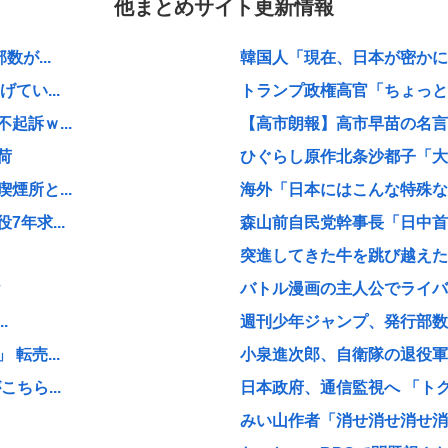
他まとめサイト更新情報
が...
韓国人「現在、日本が密かに韓
てい...
トランプ政権高官「ちょっと中
訴ｗ...
【高市朗報】高市早苗の名言、
荷
ひぐらし原作北条沙都子「大き
所と...
海外「日本にはこんな特殊な標
年求...
森山前自民党幹事長「日中首脳
突進してきた牛を跳び越えたら
バトル漫画の主人公でライバ
.
週刊少年ジャンプ、発行部数
転売...
小泉進次郎、自衛隊の退役軍
ちら...
日本政府、通信監視へ 「ト
みい山作者「消せ消せ消せ消