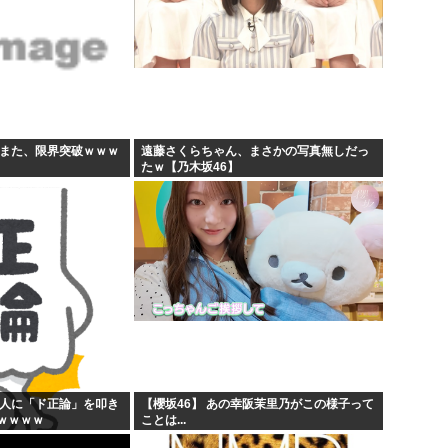
すまた、限界突破ｗｗｗ
遠藤さくらちゃん、まさかの写真無しだっ
たｗ【乃木坂46】
般人に「ド正論」を叩き
【櫻坂46】 あの幸阪茉里乃がこの様子って
ｗｗｗｗ
ことは...