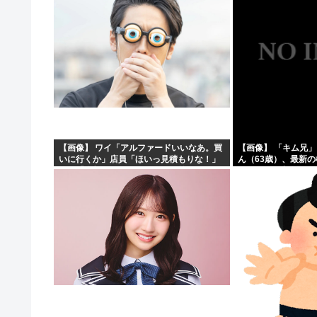
【画像】 ワイ「アルファードいいなあ。買
【画像】 「キム兄
いに行くか」店員「ほいっ見積もりな！」
ん（63歳）、最新
ワイ「金額おかしくね？」←お前らもそう
ショットが完全に別
思うよな？？？？？
「マジで誰かわからん」