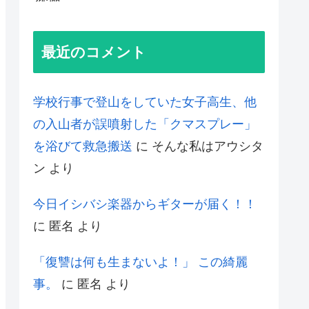
最近のコメント
学校行事で登山をしていた女子高生、他
の入山者が誤噴射した「クマスプレー」
を浴びて救急搬送
に
そんな私はアウシタ
ン
より
今日イシバシ楽器からギターが届く！！
に
匿名
より
「復讐は何も生まないよ！」 この綺麗
事。
に
匿名
より