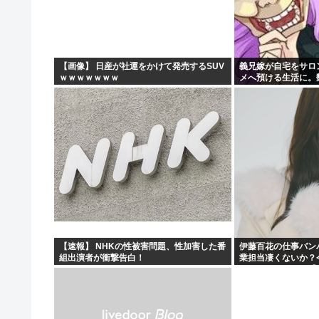
今日ガストで胸糞悪いことがあった→…カップルとバトル
【画像】“ルフィ”強盗事件、幹部の男に懲役20年の有罪
【悲報】医者「娘さん、ダウン症です」キラキラ女さん「
【画像】 日産が社運をかけて発売するSUV
義兄嫁が自宅をサロ
ｗｗｗｗｗｗｗ
メへ預ける生活に。
【動画あり】女性のみの冒険者パーティ、バルンブルンす
気に回ってきて…
【速報】 NHKの性被害問題、性加害した番
伊藤百花の仕事バン
組出演者が衝撃告白！
業担当凄くないか？
とになりそう！！【A