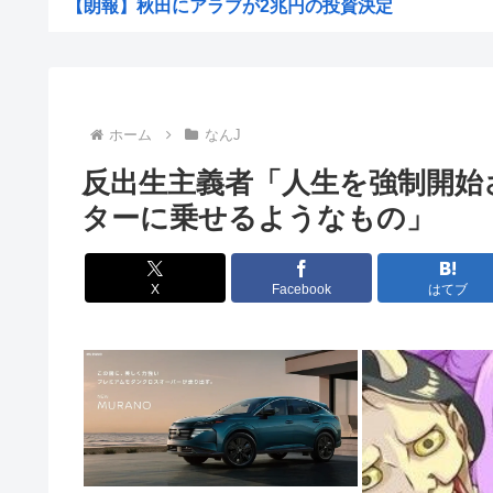
【朗報】秋田にアラブが2兆円の投資決定
【謎】長崎から原爆感がしない理由
【衝撃画像】絶対にヒグマに襲われない「最強の家」、凄
【消費税率1％】 「下げるのが筋なんですけど…」消費減
ホーム
なんJ
ワイ「どう見ても熟女AVのパッケージにしか見えん商品
反出生主義者「人生を強制開始
元ジャンポケ斉藤被告、懲役7年を求刑される
ターに乗せるようなもの」
AI活用すればするほど残業が増える現実
中国「大洪水！」中国ダム「決壊」地元民「公式発表より
X
Facebook
はてブ
名古屋城本丸御殿の柱に修復不能な傷 「りょうじ」と「
【閲覧注意】元臆女キャバ嬢の首吊り自●配信、拡散され
【悲報】山里亮太さん、一般人のツイートに反撃開始
ゼレンスキー大統領、対日外交に不満か…大使らへ強
【画像】椎名林檎（38）「チュートリアル徳井と対談か
【画像】木村沙織(39)の最新お●ぱいがガチでヤベえええ