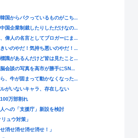
国からパクっているものがこち...
国企業制裁したりしただけなの...
偉人の名言としてブロガーにま...
いのやだ！気持ち悪いのやだ！...
識があるんだけど皆は見たこと...
会談の写真を高市が勝手にSN...
、牛が固まって動かなくなった...
ルがいないキャラ、存在しない
100万部割れ
人への「支援庁」新設を検討
クリュウ対策」
せ消せ消せ消せ消せ！」