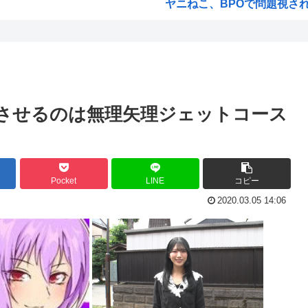
ヤニねこ、BPOで問題視され
海外「日本の電車旅で最高に気
すぎ...
福島県民「え！？俺らへの復興
税...
韓国人「韓国が熊本地震で飲料
宣伝...
ヤニねこさん、BPOが動く
させるのは無理矢理ジェットコース
ガンダムSEEDの新台パチ●
高市早苗熊本視察PVを映像デ
死者...
みいちゃんのモデルになった
Pocket
LINE
コピー
カイ...
来週のハンターハンタータイソ
2020.03.05 14:06
まく...
『ヤニねこ』の喫煙や覚醒剤の
www
海外「これが文明か！」日本に
化指示
ゼレンスキー大統領「日本の支
…ち...
「沢城みゆき」「悠木碧」「坂
...
「安倍晋三」「麻生太郎」「石