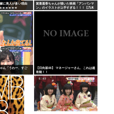
の嫁に美人が多い理由
賀喜遥香ちゃんが描いた映画「アンパンマ
ｗｗｗｗｗｗ
ン」のイラストが上手すぎる！！！【乃木
坂46】
ちゃん「うわー、すご
【日向坂46】 マネージャーさん、これは超
」
有能！！