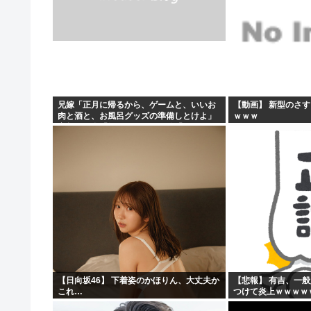
兄嫁「正月に帰るから、ゲームと、いいお
【動画】 新型のさ
肉と酒と、お風呂グッズの準備しとけよ」
ｗｗｗ
寝起きの私「知るかボケ」兄嫁「キィィィ
ィー！！！！」私「あ…」
【日向坂46】 下着姿のかほりん、大丈夫か
【悲報】 有吉、一
これ…
つけて炎上ｗｗｗｗ