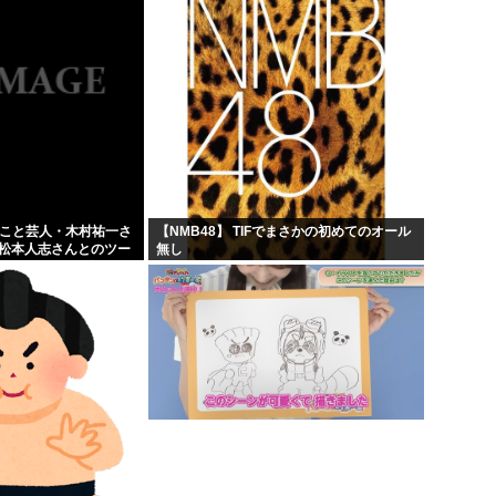
」こと芸人・木村祐一さ
【NMB48】 TIFでまさかの初めてのオール
の松本人志さんとのツー
無し
人だとネット騒然！
...