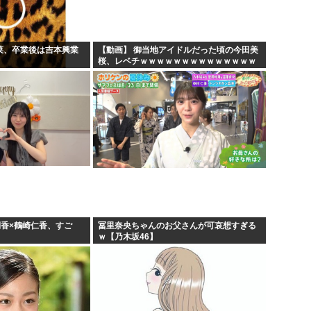
若菜、卒業後は吉本興業
【動画】 御当地アイドルだった頃の今田美
桜、レベチｗｗｗｗｗｗｗｗｗｗｗｗｗｗ
ｗｗｗｗ
俐香×鶴崎仁香、すご
冨里奈央ちゃんのお父さんが可哀想すぎる
ｗ【乃木坂46】