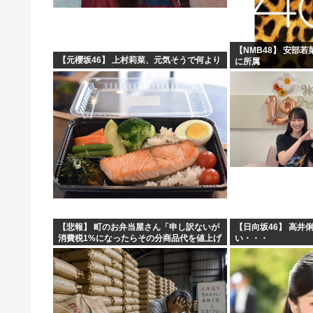
【NMB48】 安部
【元櫻坂46】 上村莉菜、元気そうで何より
に所属
【悲報】 町のお弁当屋さん「申し訳ないが
【日向坂46】 高井
消費税1%になったらその分商品代を値上げ
い・・・
するわ」