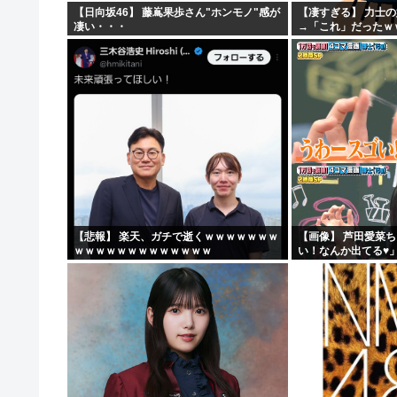
【日向坂46】 藤嶌果歩さん"ホンモノ"感が
【凄すぎる】 力士
凄い・・・
→「これ」だったｗ
【悲報】 楽天、ガチで逝くｗｗｗｗｗｗｗ
【画像】 芦田愛菜
ｗｗｗｗｗｗｗｗｗｗｗｗｗ
い！なんか出てる♥