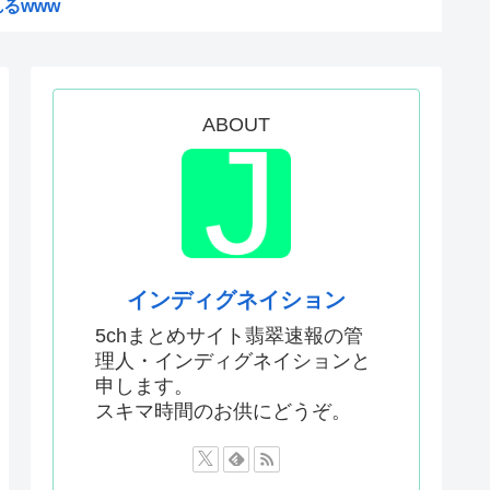
るwww
分を上げてくれるものがコレ！...
支援は一時停止する感じ！？」...
水1万本送ったら日本人は韓国...
ABOUT
コ、またコケるwww
ィレクターが本気で分析した結...
人は性格がいいらしい。
ンとツベッパ王子TSK17に...
インディグネイション
注射シーン、青少年への影響を...
5chまとめサイト翡翠速報の管
理人・インディグネイションと
比べて超石器時代だった英国に...
申します。
援は大きくない」3兆円も支援...
スキマ時間のお供にどうぞ。
本真綾」「黒沢ともよ」パチ●...
原慎太郎」「高市早苗」 無礼...