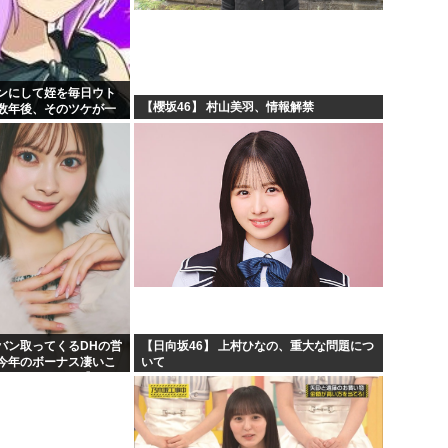
して...
漫画「人間を舐めるなよ…！
判...
ハンターハンター、とんでも
人生...
ひなこのーと作者、ついに限
ンにして姪を毎日ウト
【櫻坂46】 村山美羽、情報解禁
数年後、そのツケが一
ぎて...
韓国、日本で韓国籍のインフル
バン取ってくるDHの営
【日向坂46】 上村ひなの、重大な問題につ
今年のボーナス凄いこ
いて
KB48いともも】