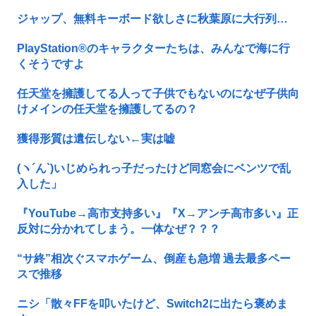
ジャップ、無料キーボード欲しさに秋葉原に大行列…
PlayStation®のキャラクターたちは、みんなで海に行
くそうですよ
任天堂を擁護してる人って子供でもないのになぜ子供向
けメインの任天堂を擁護してるの？
獲得形質は遺伝しない←実は嘘
(ヽ´ん`)いじめられっ子だったけど同窓会にベンツで乱
入した」
『YouTube→高市支持多い』『X→アンチ高市多い』正
反対に分かれてしまう。一体なぜ？？？
“サ終”相次ぐスマホゲーム、倒産も急増 過去最多ペー
スで推移
ニシ「散々FFを叩いたけど、Switch2に出たら褒めま