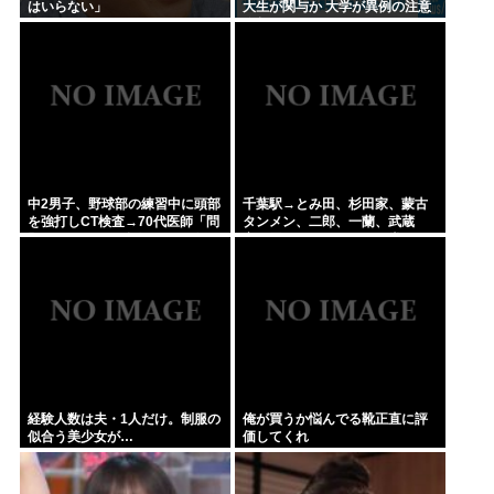
はいらない」
大生が関与か 大学が異例の注意
喚起
中2男子、野球部の練習中に頭部
千葉駅→とみ田、杉田家、蒙古
を強打しCT検査→70代医師「問
タンメン、二郎、一蘭、武蔵
題ないです」→他人のCT画像で
家、雷、ラーショ、一風堂etc…
中学生死亡
ラーメン最強かよ？？
経験人数は夫・1人だけ。制服の
俺が買うか悩んでる靴正直に評
似合う美少女が…
価してくれ