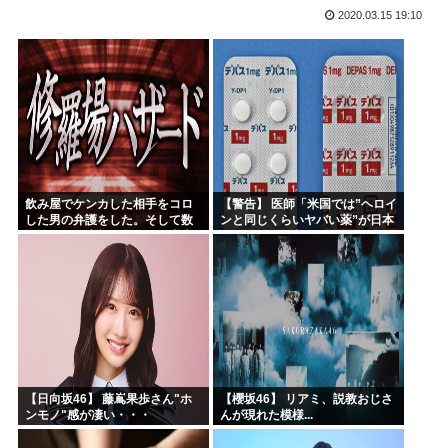
2020.03.15 19:10
韓国人「熊本地震で見る日本の土木技術の完全勝利をご覧くだ...
海外「素晴らしい！」日本が買収したUSスチール驚異の大復...
NARUTO、ここにきてガチで復権してしまう w w w...
海外「まるでタイムスリップしたみたいだ…！」日本の江戸時...
【衝撃】 韓国人「エボシ御前の声の人、若い頃がこれかよ」
首相官邸「高市総理の映像を悪用した偽サイトに注意してくだ...
飲み屋でケンカした相手をコロ
【警告】 医師「米国では”ヘロイ
した男の弁護をした。そして数
ンと同じくらいヤバい薬”が日本
年後、因果応報を思わせる出来
では平気で処方されてる」
事が…
【日向坂46】 藤嶌果歩さん"ホ
【櫻坂46】 リアミ、説教おじさ
ンモノ"感が凄い・・・
んが現れた模様...