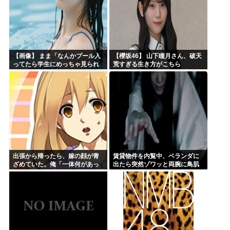
【画像】 まま「なんかプール入
【櫻坂46】 山下瞳月さん、破天
ってたら学生にめっちゃ見られ
荒すぎる生き方がこちら
たw」
出張から帰ったら、嫁の顔が青
賃貸物件を内覧中、ベランダに
ざめていた。俺「一体何があっ
出たら突然ゾワッと両腕に鳥肌
たんだ？」嫁「…」→子供たち
が出た。「やっぱりこの部屋嫌
に話を聞くと…
だ」と思った瞬間、体が前にド
ンッと突き飛ばされて…