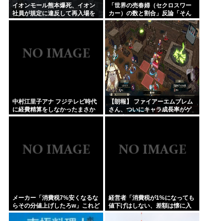
イオンモール熊本爆死、イオン
「世界の売春婦（セクロスワー
社員が規定に違反して再入場を
カー）の数と割合」反論「そん
許可していた
なはずはない日本は上位なはず
だ」←これ
中村江里子アナ フジテレビ時代
【朗報】 ファイアーエムブレム
に経費精算をしなかったまさか
さん、ついにキャラ成長率がゲ
の理由明かす
ーム内で見れるようになる
メーカー「消費税7%安くなるな
経営者「消費税が1%になっても
らその分値上げしたろw」これど
値下げはしない、差額は懐に入
うすんの？
れる」