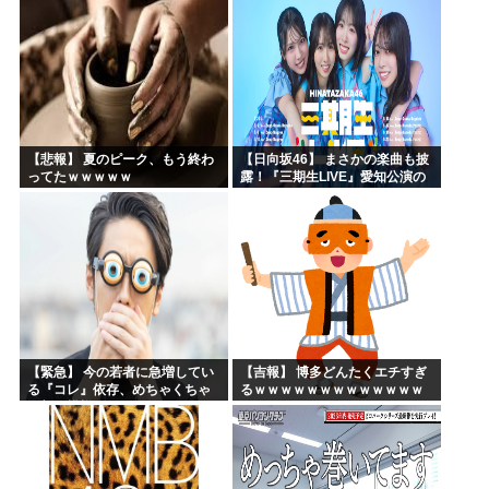
【悲報】 夏のピーク、もう終わ
【日向坂46】 まさかの楽曲も披
ってたｗｗｗｗｗ
露！『三期生LIVE』愛知公演の
レポがこちら
【緊急】 今の若者に急増してい
【吉報】 博多どんたくエチすぎ
る『コレ』依存、めちゃくちゃ
るｗｗｗｗｗｗｗｗｗｗｗｗｗ
深刻な模様w w w w w w w w w w
ｗｗ