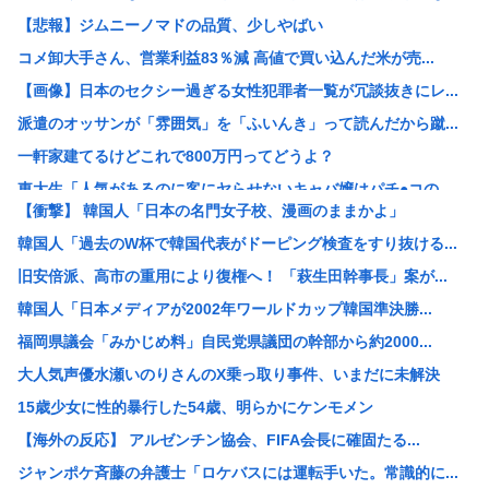
【悲報】ジムニーノマドの品質、少しやばい
コメ卸大手さん、営業利益83％減 高値で買い込んだ米が売...
【画像】日本のセクシー過ぎる女性犯罪者一覧が冗談抜きにレ...
派遣のオッサンが「雰囲気」を「ふいんき」って読んだから蹴...
一軒家建てるけどこれで800万円ってどうよ？
東大生「人気があるのに客にヤらせないキャバ嬢はパチ●コの...
【衝撃】 韓国人「日本の名門女子校、漫画のままかよ」
NTR妻「(ごめんなさいあなた…私もうあなたのところへ戻...
韓国人「過去のW杯で韓国代表がドーピング検査をすり抜ける...
AIで人員削減やりまくった結果
旧安倍派、高市の重用により復権へ！ 「萩生田幹事長」案が...
佐藤二朗、妻から33年目に初めて「ハグでもしてみっか」→...
韓国人「日本メディアが2002年ワールドカップ韓国準決勝...
公務員の給与って言うほど高いか？
福岡県議会「みかじめ料」自民党県議団の幹部から約2000...
イスラエル高官「日本よ、原爆式典とか被害者面やめね？中国...
大人気声優水瀬いのりさんのX乗っ取り事件、いまだに未解決
この特徴、完全に毒親です。
15歳少女に性的暴行した54歳、明らかにケンモメン
ワイ、埼玉県がバカにされる理由がガチで分からない
【海外の反応】 アルゼンチン協会、FIFA会長に確固たる...
【正論】アメリカ人観光客「東京は昔の街並みがなくてつまら...
ジャンポケ斉藤の弁護士「ロケバスには運転手いた。常識的に...
【画像】イケおじ(54)、JK10人とハメ撮り770本撮...