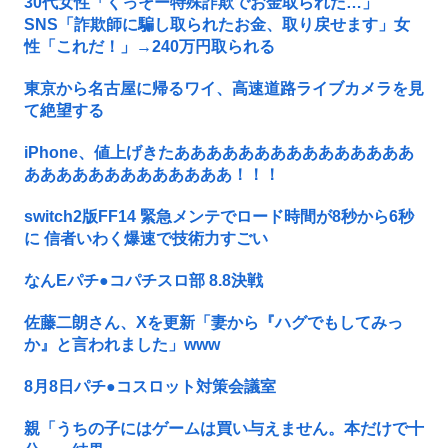
30代女性「くっそー特殊詐欺でお金取られた…」
SNS「詐欺師に騙し取られたお金、取り戻せます」女
性「これだ！」→240万円取られる
東京から名古屋に帰るワイ、高速道路ライブカメラを見
て絶望する
iPhone、値上げきたあああああああああああああああ
あああああああああああああ！！！
switch2版FF14 緊急メンテでロード時間が8秒から6秒
に 信者いわく爆速で技術力すごい
なんEパチ●コパチスロ部 8.8決戦
佐藤二朗さん、Xを更新「妻から『ハグでもしてみっ
か』と言われました」www
8月8日パチ●コスロット対策会議室
親「うちの子にはゲームは買い与えません。本だけで十