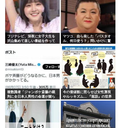
フジテレビ、深夜に女子大生を
マツコ、自ら発した「バスタオ
沢山集めて楽しい番組を作って
ル、何日使う？」問いかけに驚
いたwww
がくの答え 「今日は全部、本当
のこと言うわ」
複数識者「ジャンポケ斎藤の裁
今の価値観に照らせば女性蔑視
判に全日本人男性の命運が握ら
やルッキズム… 『落語』の世界
れている。これでだめなら日本
もセリフ変更や改作、現代にふ
男全員懲役7年だ」
さわしい表現模索の動き