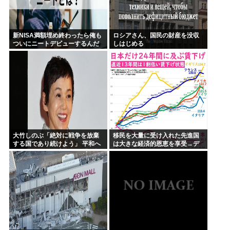
新NISA満額埋め終わったら俺も
ロシアさん、国民の財産を没収
ついにニートデビューするんだ
しはじめる
がアドバイスある?
大竹しのぶ「絶対に戦争を放棄
移民を大量に受け入れた先進国
する国であり続けよう」 平和へ
は大きな経済的恩恵を享受→デ
の思いをつづる 広島に原爆が投
ータでもはっきり日本一人負け
下されてから81年
示される