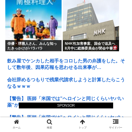
俳優・堺雅人さん、みんな知っ
NHK性加害事案、国会で追及へ
たきっかけがバラバラ
8月中に総務委員会が閉会中審査
も
飲み屋でケンカした相手をコロした男の弁護をした。そ
して数年後、因果応報を思わせる出来事が…
会社辞めるつもりで残業代請求しようと計算したらこう
なるｗｗｗ
【警告】 医師「米国では”ヘロインと同じくらいヤバい
薬”が日本では平気で処方されてる」
SPONSOR
【警告】 医師「米国では”ヘロインと同じくらいヤバい
薬”が日本では平気で処方されてる」
ホーム
検索
トップ
サイドバー