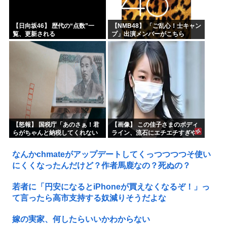
【日向坂46】 歴代の“点数”一
【NMB48】 「ご乱心！士キャン
覧、更新される
プ」出演メンバーがこちら
【怒報】 国税庁「あのさぁ！君
【画像】 この佳子さまのボディ
らがちゃんと納税してくれない
ライン、流石にエチエチすぎや
とこうなっちゃうけどどうす
ろ！
る？！」←これw w w w w w w w
なんかchmateがアップデートしてくっつつつつそ使い
にくくなったんだけど？作者馬鹿なの？死ぬの？
若者に「円安になるとiPhoneが買えなくなるぞ！」っ
て言ったら高市支持する奴減りそうだよな
嫁の実家、何したらいいかわからない