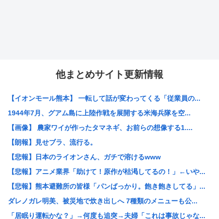
他まとめサイト更新情報
【イオンモール熊本】 一転して話が変わってくる「従業員の...
1944年7月、グアム島に上陸作戦を展開する米海兵隊を空...
【画像】 農家ワイが作ったタマネギ、お前らの想像する1....
【朗報】見せブラ、流行る。
【悲報】日本のライオンさん、ガチで溶けるwww
【悲報】アニメ業界「助けて！原作が枯渇してるの！」←いや...
【悲報】熊本避難所の皆様「パンばっかり。飽き飽きしてる」...
ダレノガレ明美、被災地で炊き出しへ 7種類のメニューも公...
「居眠り運転かな？」→何度も追突→夫婦「これは事故じゃな...