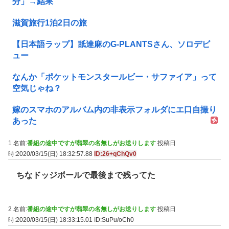
分」→結果
滋賀旅行1泊2日の旅
【日本語ラップ】舐達麻のG-PLANTSさん、ソロデビ
ュー
なんか「ポケットモンスタールビー・サファイア」って
空気じゃね？
嫁のスマホのアルバム内の非表示フォルダにエ口自撮り
あった
1 名前:
番組の途中ですが翡翠の名無しがお送りします
投稿日
時:2020/03/15(日) 18:32:57.88
ID:26+qChQv0
ちなドッジボールで最後まで残ってた
2 名前:
番組の途中ですが翡翠の名無しがお送りします
投稿日
時:2020/03/15(日) 18:33:15.01
ID:SuPu/oCh0