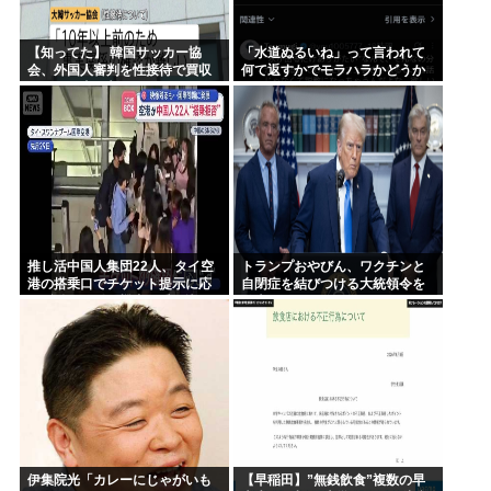
【知ってた】 韓国サッカー協
「水道ぬるいね」って言われて
会、外国人審判を性接待で買収
何て返すかでモラハラかどうか
していた事が判明
わかるらしいwww
推し活中国人集団22人、タイ空
トランプおやびん、ワクチンと
港の搭乗口でチケット提示に応
自閉症を結びつける大統領令を
じず俳優と同じ機内に乗り込も
発表へ、
うとし大混乱 まとめて搭乗拒否
伊集院光「カレーにじゃがいも
【早稲田】”無銭飲食”複数の早