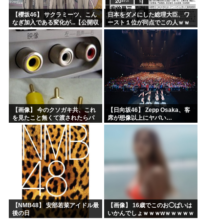
【櫻坂46】 サクラミーツ、こん
日本をダメにした総理大臣、ワ
なぎ加入である変化が...【公開収
ースト１位が同点でこの人ｗｗ
録レポ】
ｗｗｗｗ
【画像】 今のクソガキ共、これ
【日向坂46】 Zepp Osaka、客
を見たこと無くて渡されたらパ
席が想像以上にヤバい…
ニクるらしいｗｗｗｗｗｗｗｗ
ｗｗｗｗｗ
【NMB48】 安部若菜アイドル最
【画像】 16歳でこのお◯ぱいは
後の日
いかんでしょｗｗｗwｗｗｗｗｗ