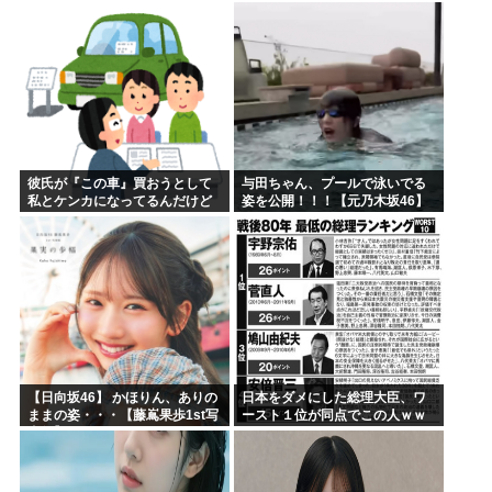
ｗｗｗ❤
彼氏が『この車』買おうとして
与田ちゃん、プールで泳いでる
私とケンカになってるんだけど
姿を公開！！！【元乃木坂46】
ｗｗｗｗｗｗ
【日向坂46】 かほりん、ありの
日本をダメにした総理大臣、ワ
ままの姿・・・【藤嶌果歩1st写
ースト１位が同点でこの人ｗｗ
真集】
ｗｗｗｗ