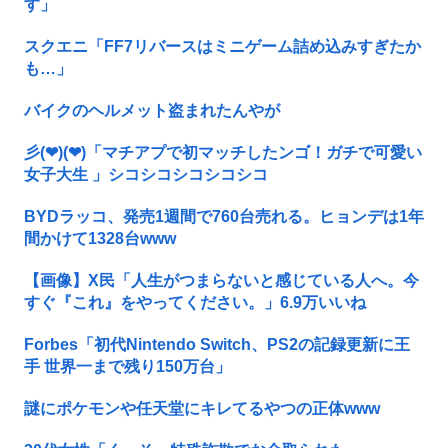
す」
スクエニ「FF7リバースはミニゲーム詰め込みすぎたか
も…」
バイクのヘルメット盗まれたんやが
彡(❤︎)(❤︎)「マチアプで初マッチしたンゴ！ガチで可愛い
女子大生 」シコシコシコシコシコ
BYDラッコ、発売1週間で760台売れる。ヒョンデは1年
間かけて1328台www
【画像】X民「人生がつまらないと感じている人へ。今
すぐ『これ』をやってください。」6.9万いいね
Forbes「初代Nintendo Switch、PS2の記録更新に王
手 世界一まで残り150万台」
謎にポケモンや任天堂にキレてるやつの正体www