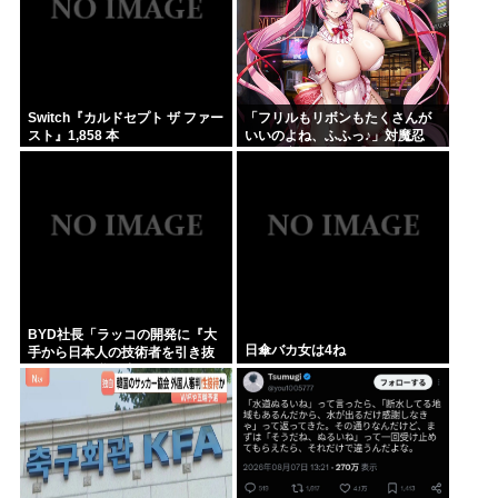
Switch『カルドセプト ザ ファー
「フリルもリボンもたくさんが
スト』1,858 本
いいのよね、ふふっ♪」対魔忍
RPG・新イベント『バニーとヨ
ミハラクライシス』
BYD社長「ラッコの開発に『大
日傘バカ女は4ね
手から日本人の技術者を引き抜
いた』って噂は嘘。開発チーム
に日本人は0人です」