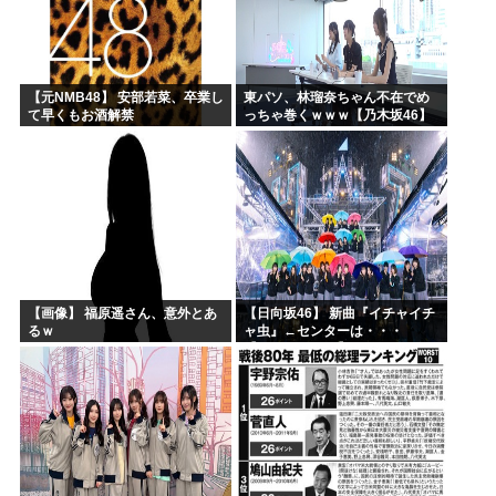
【元NMB48】 安部若菜、卒業し
東パソ、林瑠奈ちゃん不在でめ
て早くもお酒解禁
っちゃ巻くｗｗｗ【乃木坂46】
【画像】 福原遥さん、意外とあ
【日向坂46】 新曲『イチャイチ
るｗ
ャ虫』←センターは・・・
【18thシングル】