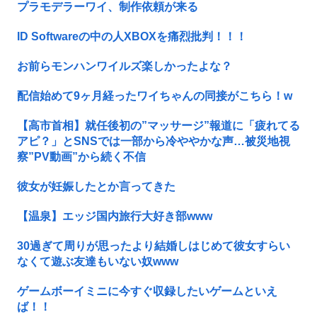
プラモデラーワイ、制作依頼が来る
ID Softwareの中の人XBOXを痛烈批判！！！
お前らモンハンワイルズ楽しかったよな？
配信始めて9ヶ月経ったワイちゃんの同接がこちら！w
【高市首相】就任後初の”マッサージ”報道に「疲れてる
アピ？」とSNSでは一部から冷ややかな声…被災地視
察”PV動画”から続く不信
彼女が妊娠したとか言ってきた
【温泉】エッジ国内旅行大好き部www
30過ぎて周りが思ったより結婚しはじめて彼女すらい
なくて遊ぶ友達もいない奴www
ゲームボーイミニに今すぐ収録したいゲームといえ
ば！！