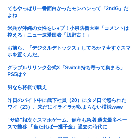
でもやっぱり一番面白かったモンハンって「2ndG」だ
よね
米兵が沖縄の女性をレ●プ！小泉防衛大臣「コメントは
控える」ニュー速愛国者「辺野古！」
お前ら、「デジタルデトックス」してるか？今すぐスマ
ホを置くんだ。
グラブルリリンク公式X「Switch持ち寄って集まろ」
PS5は？
男なら将棋で戦え
昨日のバイト中に歳下社員（20）にタメ口で怒られた
ワイ（23）、未だにイライラが収まらない模様www
“サ終”相次ぐスマホゲーム、倒産も急増 過去最多ペー
スで推移 「当たれば一攫千金」過去の時代に