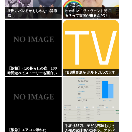
彼氏にバレるかもしれない背徳
ヒカキン「ヴィヴァント見て
感
る？って質問が来るんだけ
ど…」 ネット民「プークスクス
w」 ヒカキン「…！？」
【朗報】 ほの暮らしの庭、100
TBS世界遺産 ポルトガルの大学
時間遊べてストーリーも面白い
スタバレの上位互換だとまじで
好評
手取り35万、子ども部屋おじさ
【緊急】エアコン壊れた
ん俺の家計簿がコチラ。アドバ