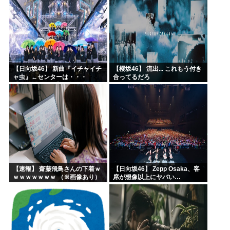
【日向坂46】 新曲『イチャイチ
【櫻坂46】 流出... これもう付き
ャ虫』←センターは・・・
合ってるだろ
【18thシングル】
【速報】 齋藤飛鳥さんの下着ｗ
【日向坂46】 Zepp Osaka、客
ｗｗｗｗｗｗｗ （※画像あり）
席が想像以上にヤバい…