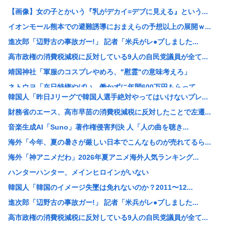
【画像】女の子とかいう『乳がデカイ=デブに見える』という...
イオンモール熊本での避難誘導におまえらの予想以上の展開ｗ...
進次郎「辺野古の事故ガー!」 記者「米兵がレ●プしました...
高市政権の消費税減税に反対している9人の自民党議員が全て...
靖国神社「軍服のコスプレやめろ、"慰霊"の意味考えろ」
ネトウヨ「在日特権やばい。働かずに年間600万円もらって...
韓国人「昨日Jリーグで韓国人選手絶対やってはいけないプレ...
【重要指名手配】八田與一容疑者、新写真公開も「もう死んで...
財務省のエース、高市早苗の消費税減税に反対したことで左遷...
小野田大臣、「元々おまえも外国籍だろ？」というツッコミを...
音楽生成AI「Suno」著作権侵害判決 人「人の曲を聴き...
中国「日本は原爆被害者の立場で同情を買おうとするのを止め...
海外「今年、夏の暑さが厳しい日本でこんなものが売れてるら...
【速報】USスチール、1800億円の黒字www
海外「神アニメだわ」2026年夏アニメ海外人気ランキング...
【悲報】 週刊誌、好き放題書きまくる 高市早苗首相は新公...
ハンターハンター、メインヒロインがいない
【画像】例の美人すぎるおにぎり屋さん、裏でおっさんが握っ...
韓国人「韓国のイメージ失墜は免れないのか？2011〜12...
【高市総理】非核三原則「堅持している」 長崎平和祈念式典...
進次郎「辺野古の事故ガー!」 記者「米兵がレ●プしました...
コールマンの人気商品が変わった？キャンプ離れの中で売れる...
高市政権の消費税減税に反対している9人の自民党議員が全て...
【悲報】全席指定･事前販売制｢琵琶湖三市同時花火大会｣が...