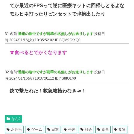
てか最近のFPSって逆に医療キットに回帰しとるよな
モルヒネ打ったりピンセットで弾摘出したり
31 名前:
番組の途中ですが翡翠の名無しがお送りします
投稿日
時:2024/01/16(火) 10:35:52.02
ID:8QM9FcXQ0
🍄食べるとでかくなります
32 名前:
番組の途中ですが翡翠の名無しがお送りします
投稿日
時:2024/01/16(火) 10:37:01.12
ID:nS8fO1r/0
銃で撃たれた！救急箱拾わなきゃ！
なんJ
お弁当
ゲーム
日本
牛丼
社会
食事
食物