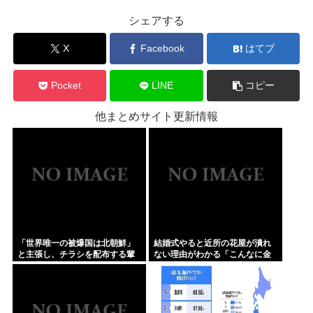
シェアする
X
Facebook
はてブ
Pocket
LINE
コピー
他まとめサイト更新情報
「世界唯一の被爆国は北朝鮮」
結婚式やると近所の花屋が潰れ
と主張し、チラシを配布する輩
ない理由がわかる「こんなに金
が発生
取るのかよ！？」って驚くぞ