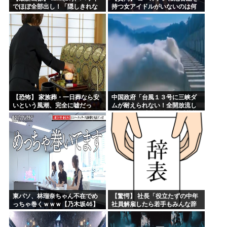
でほぼ全部出し！「隠しきれな
持つ女アイドルがいないのは何
い美貌」とSNSざわつく
故なのか？
【恐怖】 家族葬・一日葬なら安
中国政府「台風１３号に三峡ダ
いという風潮、完全に嘘だっ
ムが耐えられない！全開放流し
た・・・・
ろ！」⇒ 下流域の街が壊滅状態
ｗｗｗｗｗ
東パソ、林瑠奈ちゃん不在でめ
【驚愕】 社長「役立たずの中年
っちゃ巻くｗｗｗ【乃木坂46】
社員解雇したら若手もみんな辞
めてしまった…」