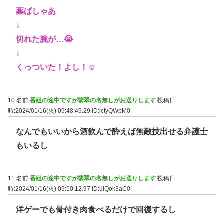
薬ばしゃあ
↓
切れた腕が…😭
↓
くっついた！よし！☺
10 名前:
番組の途中ですが翡翠の名無しがお送りします
投稿日
時:2024/01/16(火) 09:48:49.29
ID:lctyQWpM0
なんでもいいから酒飲んで酔えば無敵技出せる弁護士
もいるし
11 名前:
番組の途中ですが翡翠の名無しがお送りします
投稿日
時:2024/01/16(火) 09:50:12.97
ID:uIQok3aC0
洋ゲーでも骨付き肉食べるだけで回復するし