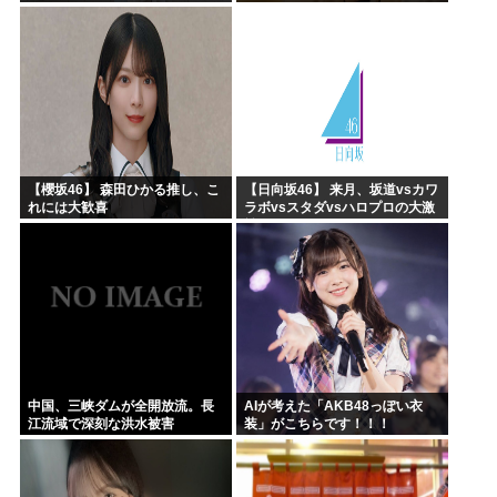
ていたｗｗｗｗｗｗｗｗｗｗｗ
ｗｗｗｗｗｗ
【櫻坂46】 森田ひかる推し、こ
【日向坂46】 来月、坂道vsカワ
れには大歓喜
ラボvsスタダvsハロプロの大激
戦
中国、三峡ダムが全開放流。長
AIが考えた「AKB48っぽい衣
江流域で深刻な洪水被害
装」がこちらです！！！