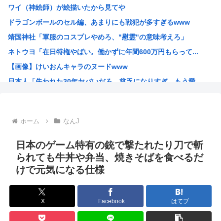
ワイ（神絵師）が絵描いたから見てや
【悲報】タトゥー擁護してる反社、味方から背中を刺される
ドラゴンボールのセル編、あまりにも戦犯が多すぎるwww
秋田県職員、ラブホテルから記者会見していたことが発覚（※...
靖国神社「軍服のコスプレやめろ、"慰霊"の意味考えろ」
彼女「ねぃねぃ、結婚も視野に入ってきたわけだし給料教えて...
ネトウヨ「在日特権やばい。働かずに年間600万円もらって...
【悲報】高市早苗首相さん、公用車を3000万円の新車に買...
【画像】けいおんキャラのヌードwww
オーストラリア研究チーム、45年間、2700人以上を研究...
日本人「失われた30年ヤバいだろ…貧乏になりすぎ…もう愛...
産経新聞 佐渡金山、韓国は反日を持ち込むな ［8/9］
韓国人「日本人が絶対に違法駐車をしない本当の理由がこちら...
【朗報】 韓国人「日本の白バイ隊員、人間やめてる」
ホーム
なんJ
お前らが描いた絵を貼るスレ
ちいかわのモモンガがちんちんに来るんやが
日本のゲーム特有の銃で撃たれたり刀で斬
高市早苗、3000万円以上の高級新公用車を購入させ贅を尽...
られても牛丼や弁当、焼きそばを食べるだ
けで元気になる仕様
韓国人「30年前から変わらない日本の女子高生の姿に韓国人...
韓国人さん、ネトウヨの痛いところを突いてしまう。「日本人...
小泉防衛大臣、高市早苗の被災地訪問PVに張り合うかのよう...
X
Facebook
はてブ
韓国人「韓国人が日本のラーメンについて勘違いしていること...