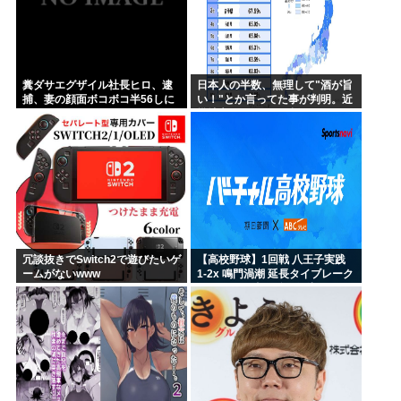
糞ダサエグザイル社長ヒロ、逮
日本人の半数、無理して"酒が旨
捕、妻の顔面ボコボコ半56しに
い！"とか言ってた事が判明。近
した。
畿地方に関しては6割が下戸
冗談抜きでSwitch2で遊びたいゲ
【高校野球】1回戦 八王子実践
ームがないwww
1-2x 鳴門渦潮 延長タイブレーク
でサヨナラ勝ち 鳴門渦潮として
甲子園1勝