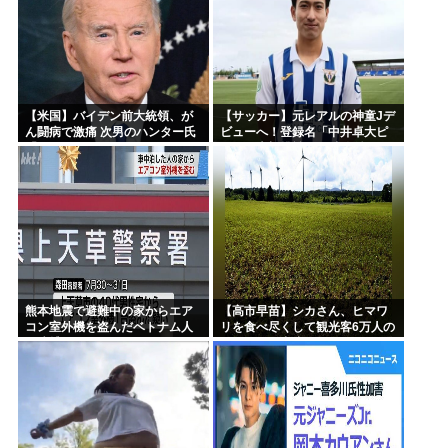
【米国】バイデン前大統領、が
【サッカー】元レアルの神童Jデ
ん闘病で激痛 次男のハンター氏
ビューへ！登録名「中井卓大ピ
「見ていてとてもつらい」
ピ」日本初挑戦の22歳今治MFが
開幕戦に先発
熊本地震で避難中の家からエア
【高市早苗】シカさん、ヒマワ
コン室外機を盗んだベトナム人
リを食べ尽くして観光客6万人の
を逮捕
イベントが中止になる…さらに
コスモス畑も食べ尽くす