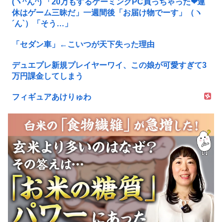
(ヽ^ん^) 「20万もするゲーミングPC買っちゃった❤連
休はゲーム三昧だ」一週間後「お届け物でーす」（ヽ
´ん`）「そう…」
「セダン車」←こいつが天下失った理由
デュエプレ新規プレイヤーワイ、この娘が可愛すぎて3
万円課金してしまう
フィギュアあけりゅわ