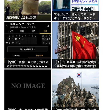
でもジャニーさんってネームド
坂口杏里さん98に到達
キャラにだけは手を出さなかっ
た星人だよな
【悲報】 阪神二軍で晒し投げｗ
【！】 日米英豪加独伊比新愛拉
ｗｗｗｗｗｗｗｗｗｗｗｗｗｗ
立羅斯の14カ国が南シナ海にお
ｗｗｗｗｗｗxｗｗｗｗｗｗｗｗ
ける中国の一方的行動に反対声
ｗｗｗｗ
明 中国、国際的孤立へ