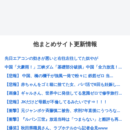
他まとめサイト更新情報
先日エアコンの効きが悪いと右往左往してた奴やが
中国「大豪雨！」三峡ダム「基礎部分破損」中国「全力放流！...
【悲報】 中国、橋の欄干が強風一発で粉々に 鉄筋ゼロ 当...
【悲報】赤ちゃんをゴミ箱に捨てた女、パパ活で8回も妊娠し...
【画像】ギャルさん、世界中に発信してる意識ゼロで修学旅行...
【悲報】JKだけど母親が不倫してるみたいです⇒！！！
【衝撃】元ジャンポケ斉藤慎二被告、求刑7年直後にうつろな...
【衝撃】『ルパン三世』放送当時は「つまらない」と酷評も再...
【爆笑】秋田県職員さん、ラブホテルから記者会見www