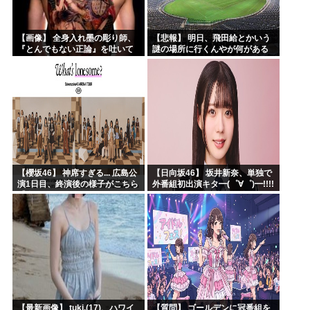
【画像】 全身入れ墨の彫り師、
【悲報】 明日、飛田給とかいう
『とんでもない正論』を吐いて
謎の場所に行くんやが何がある
30万再生されてしまうｗｗｗｗ
んや????・・・・・・・・・
ｗｗｗ
【櫻坂46】 神席すぎる... 広島公
【日向坂46】 坂井新奈、単独で
演1日目、終演後の様子がこちら
外番組初出演キタ━(゜∀゜)━!!!!
【全国ツアー2026 What’s
lonesome?】
【最新画像】 tuki.(17)、ハワイ
【質問】 ゴールデンに冠番組を