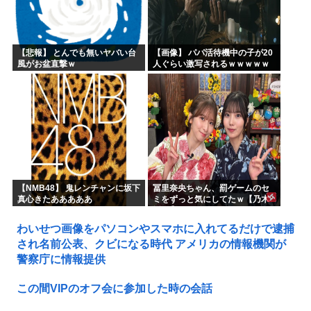
【悲報】 とんでも無いヤバい台
【画像】 パパ活待機中の子が20
風がお盆直撃ｗ
人ぐらい激写されるｗｗｗｗｗ
ｗｗｗｗｗｗ
【NMB48】 鬼レンチャンに坂下
冨里奈央ちゃん、罰ゲームのセ
真心きたあああああ
ミをずっと気にしてたｗ【乃木
坂46】
わいせつ画像をパソコンやスマホに入れてるだけで逮捕
され名前公表、クビになる時代 アメリカの情報機関が
警察庁に情報提供
この間VIPのオフ会に参加した時の会話