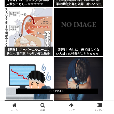
【画像】 磯山さやか(42)の経験
「独島は韓国の地」1948年の米
人数がこちら→ｗｗｗｗｗ
軍の機密文書初公開…総222ペー
ジ！
【悲報】 スーパーエルニーニョ
【悲報】 会社に「来てほしくな
発生へ 専門家「今年の夏は酷暑
い人材」の特徴がこちらｗｗｗ
続きで過去類を見ないレベルの
ｗｗ
暑さだから覚悟しとけ」
SPONSOR
ワイ、半導体で破産寸前
働きたくない
ホーム
検索
トップ
サイドバー