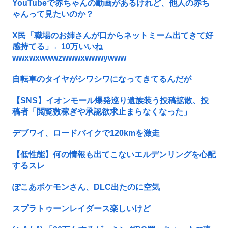
YouTubeで赤ちゃんの動画があるけれど、他人の赤ち
ゃんって見たいのか？
X民「職場のお姉さんが口からネットミーム出てきて好
感持てる」←10万いいね
wwxwxwwwzwwwxwwwywww
自転車のタイヤがシワシワになってきてるんだが
【SNS】イオンモール爆発巡り遺族装う投稿拡散、投
稿者「閲覧数稼ぎや承認欲求止まらなくなった」
デブワイ、ロードバイクで120kmを激走
【低性能】何の情報も出てこないエルデンリングを心配
するスレ
ぽこあポケモンさん、DLC出たのに空気
スプラトゥーンレイダース楽しいけど