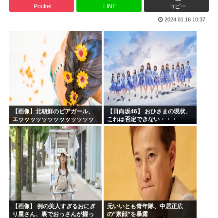
Pocket
LINE
コピー
生成AIのイラストを使ってTCG作ってる??
2024.01.16 10:37
お前ら今期アニメ何見てるの？
【衝撃】 韓国人「箱根駅伝、走りながら乾杯してた」
ケンモメンの生きがいはなに？安倍晋三以外で
夏場のロリコンおま●こが蒸れ蒸れしててエッチなぷりきゅあ...
高市早苗、今日長崎で平和祈念式典に参列して被爆体験者と面...
【画像】北朝鮮のビアガール、
【日向坂46】 おひさまの現状、
エッッッッッッッッッッッッッ
これは否定できない・・・
ッッッッ！
【画像】 例の美人すぎるおにぎ
元いいとも青年隊、中居正広
り屋さん、裏でおっさんが握っ
の”素顔”を暴露