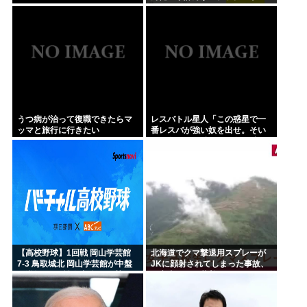
イスをくれ
うつ病が治って復職できたらマ
レスバトル星人「この惑星で一
ッマと旅行に行きたい
番レスバが強い奴を出せ。そい
つが負けたら滅ぼす」 誰を出
す？
【高校野球】1回戦 岡山学芸館
北海道でクマ撃退用スプレーが
7-3 鳥取城北 岡山学芸館が中盤
JKに顔射されてしまった事故、
に逆転し2回戦進出 鳥取県勢、
引率者が腰に装着していたもの
夏の甲子園11連敗
が枝に引っかかり誤噴射と判明