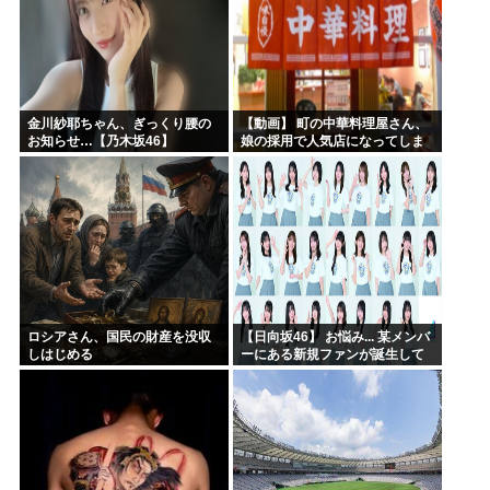
金川紗耶ちゃん、ぎっくり腰の
【動画】 町の中華料理屋さん、
お知らせ…【乃木坂46】
娘の採用で人気店になってしま
う
ロシアさん、国民の財産を没収
【日向坂46】 お悩み... 某メンバ
しはじめる
ーにある新規ファンが誕生して
いた