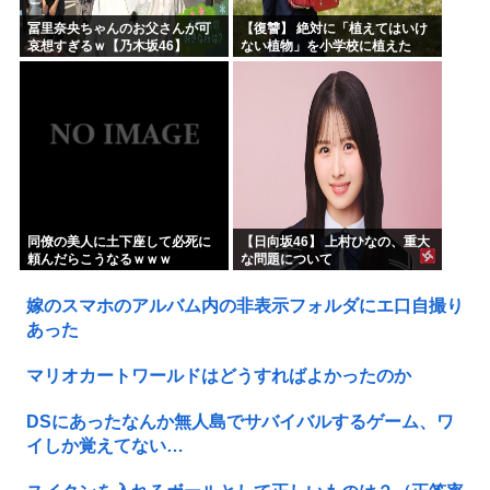
冨里奈央ちゃんのお父さんが可
【復讐】 絶対に「植えてはいけ
哀想すぎるｗ【乃木坂46】
ない植物」を小学校に植えた
→20年経って見に行くと…
「！？」衝撃の光景が・・・
同僚の美人に土下座して必死に
【日向坂46】 上村ひなの、重大
頼んだらこうなるｗｗｗ
な問題について
嫁のスマホのアルバム内の非表示フォルダにエ口自撮り
あった
マリオカートワールドはどうすればよかったのか
DSにあったなんか無人島でサバイバルするゲーム、ワ
イしか覚えてない…