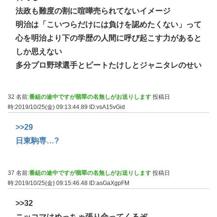
法政も難度の割に喧嘩売られてないイメージ
明治は「こいつらだけには負けを認めたくない」って
心を明治より下の学歴の人間に呼び起こす力があると
しか思えない
多分プロ野球選手とビートたけしとジャニタレのせい
32 名前:
番組の途中ですが翡翠の名無しがお送りします
投稿日
時:2019/10/25(金) 09:13:44.89
ID:vsA15vGid
>>29
日東駒専…?
37 名前:
番組の途中ですが翡翠の名無しがお送りします
投稿日
時:2019/10/25(金) 09:15:46.48
ID:asGaXgpFM
>>32
ニッコマはめっちゃ張り合ってくるぞ