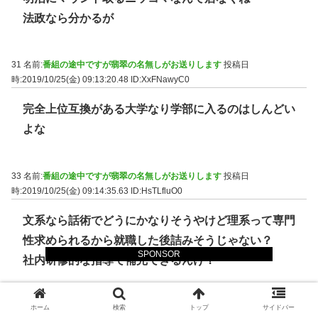
法政なら分かるが
31 名前:
番組の途中ですが翡翠の名無しがお送りします
投稿日
時:2019/10/25(金) 09:13:20.48
ID:XxFNawyC0
完全上位互換がある大学なり学部に入るのはしんどい
よな
33 名前:
番組の途中ですが翡翠の名無しがお送りします
投稿日
時:2019/10/25(金) 09:14:35.63
ID:HsTLfluO0
文系なら話術でどうにかなりそうやけど理系って専門
性求められるから就職した後詰みそうじゃない？
SPONSOR
社内研修的な指導で補完できるんけ？
40 名前:
番組の途中ですが翡翠の名無しがお送りします
投稿日
ホーム
検索
トップ
サイドバー