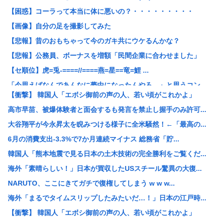
【困惑】コーラって本当に体に悪いの？・・・・・・・・・
【画像】自分の足を撮影してみた
【悲報】昔のおもちゃって今のガキ共にウケるんかな？
【悲報】公務員、ボーナスを増額「民間企業に合わせました」
【セ順位】虎=兎-====//====燕=星==竜=鯉 ...
「今思えばなんであんなに夢中になったんやろ…」と思うコン...
【衝撃】 韓国人「エボシ御前の声の人、若い頃がこれかよ」
ワンピースの「世界に5種しかない飛行能力」ついに謎が判明...
高市早苗、被爆体験者と面会するも発言を禁止し握手のみ許可...
【悲報】大阪で白昼堂々誘拐事件発生 www
大谷翔平が今永昇太を睨みつける様子に全米騒然！←「最高の...
国税 ギャンブル脱税パパ活etc..「こんなことでは国民...
6月の消費支出-3.3%で7か月連続マイナス 総務省「貯...
【悲報】開示請求が届いた…
韓国人「熊本地震で見る日本の土木技術の完全勝利をご覧くだ...
【九州名物】鶏刺し食べた医師、全身麻痺へ…「死んだほうが...
海外「素晴らしい！」日本が買収したUSスチール驚異の大復...
【悲報】思春期の娘に「キモッ」と言われたお父さん、グレる
NARUTO、ここにきてガチで復権してしまう w w w...
京大病院、脳腫瘍摘出手術で誤って腫瘍の無い部位を摘出 脳...
海外「まるでタイムスリップしたみたいだ…！」日本の江戸時...
【悲報】中居正広「俺が来たことは内緒だべ」極秘で熊本でボ...
【衝撃】 韓国人「エボシ御前の声の人、若い頃がこれかよ」
【悲報】初の日本代表で出番なし、福田正博「使わないんだっ...