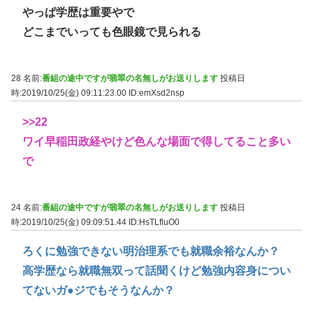
やっぱ学歴は重要やで
どこまでいっても色眼鏡で見られる
28 名前:
番組の途中ですが翡翠の名無しがお送りします
投稿日
時:2019/10/25(金) 09:11:23.00
ID:emXsd2nsp
>>22
ワイ早稲田政経やけど色んな場面で得してること多い
で
24 名前:
番組の途中ですが翡翠の名無しがお送りします
投稿日
時:2019/10/25(金) 09:09:51.44
ID:HsTLfluO0
ろくに勉強できない明治理系でも就職余裕なんか？
高学歴なら就職無双って話聞くけど勉強内容身につい
てないガ●ジでもそうなんか？