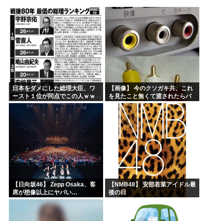
高市首相、出張マッサージへ
アキバ冥途戦争とかいうアニメwww
【画像】小池百合子×高市早苗
【高市】ゴラム(56歳)、女子中学生をナイフで脅し性的暴...
5ちゃんのどこでもいいけど、日本人の税金使って日本人批判...
海外「あるある！」日本を旅行した外国人が患う新たな症状「...
日本をダメにした総理大臣、ワ
【画像】 今のクソガキ共、これ
ースト１位が同点でこの人ｗｗ
を見たこと無くて渡されたらパ
ｗｗｗｗ
ニクるらしいｗｗｗｗｗｗｗｗ
ｗｗｗｗｗ
【日向坂46】 Zepp Osaka、客
【NMB48】 安部若菜アイドル最
席が想像以上にヤバい…
後の日