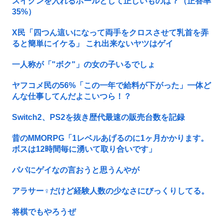
スイクンを入れるボールとして正しいものは？（正答率
35%）
X民「四つん這いになって両手をクロスさせて乳首を弄
ると簡単にイケる」 これ出来ないヤツはゲイ
一人称が「"ボク"」の女の子いるでしょ
ヤフコメ民の56%「この一年で給料が下がった」一体ど
んな仕事してんだよこいつら！？
Switch2、PS2を抜き歴代最速の販売台数を記録
昔のMMORPG「1レベルあげるのに1ヶ月かかります。
ボスは12時間毎に湧いて取り合いです」
パパにゲイなの言おうと思うんやが
アラサー♀だけど経験人数の少なさにびっくりしてる。
将棋でもやろうぜ