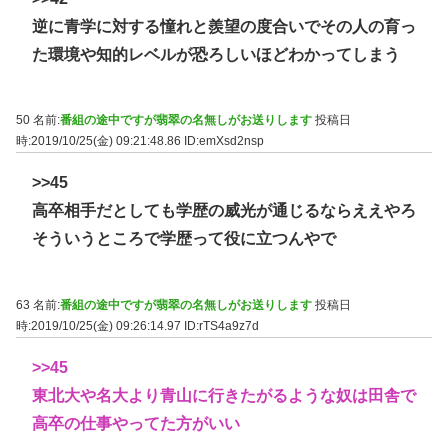
逆に青学に対する憧れと羨望の度合いでその人の育っ
た環境や知的レベルが恐ろしいほどわかってしまう
50 名前:
番組の途中ですが翡翠の名無しがお送りします
投稿日
時:2019/10/25(金) 09:21:48.86
ID:emXsd2nsp
>>45
高卒相手だとしても学歴の威光が通じるならええやろ
そういうところで学歴って役に立つんやで
63 名前:
番組の途中ですが翡翠の名無しがお送りします
投稿日
時:2019/10/25(金) 09:26:14.97
ID:rTS4a9z7d
>>45
東北大や名大より青山に行きたがるような奴は田舎で
高卒の仕事やってた方がいい