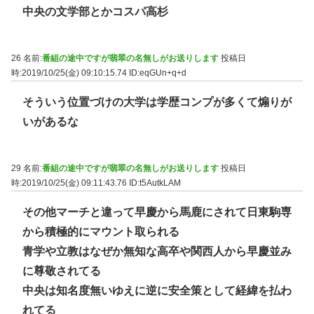
中央の文学部とかコスパ高杉
26 名前:
番組の途中ですが翡翠の名無しがお送りします
投稿日
時:2019/10/25(金) 09:10:15.74
ID:eqGUn+q+d
そういう位置づけの大学は学歴コンプが多くて煽りが
いがあるな
29 名前:
番組の途中ですが翡翠の名無しがお送りします
投稿日
時:2019/10/25(金) 09:11:43.76
ID:t5AutkLAM
その他マーチと違って早慶から馬鹿にされて日東駒専
から積極的にマウント取られる
青学や立教はなぜか無知な高卒や関西人から早慶並み
に尊敬されてる
中央は知名度無いゆえに逆に安全策として経緯を払わ
れてる