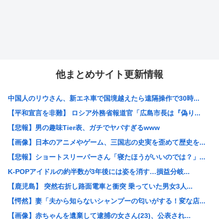
他まとめサイト更新情報
中国人のリウさん、新エネ車で国境越えたら遠隔操作で30時...
【平和宣言を非難】 ロシア外務省報道官「広島市長は『偽り...
【悲報】男の趣味Tier表、ガチでヤバすぎるwww
【画像】日本のアニメやゲーム、三国志の史実を歪めて歴史を...
【悲報】ショートスリーパーさん「寝たほうがいいのでは？」...
K-POPアイドルの約半数が3年後には姿を消す…損益分岐...
【鹿児島】 突然右折し路面電車と衝突 乗っていた男女3人...
【愕然】妻「夫から知らないシャンプーの匂いがする！変な店...
【画像】赤ちゃんを遺棄して逮捕の女さん(23)、公表され...