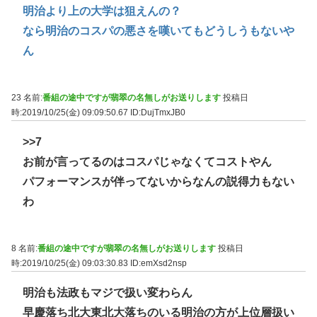
明治より上の大学は狙えんの？
なら明治のコスパの悪さを嘆いてもどうしうもないや
ん
23 名前:
番組の途中ですが翡翠の名無しがお送りします
投稿日
時:2019/10/25(金) 09:09:50.67
ID:DujTmxJB0
>>7
お前が言ってるのはコスパじゃなくてコストやん
パフォーマンスが伴ってないからなんの説得力もない
わ
8 名前:
番組の途中ですが翡翠の名無しがお送りします
投稿日
時:2019/10/25(金) 09:03:30.83
ID:emXsd2nsp
明治も法政もマジで扱い変わらん
早慶落ち北大東北大落ちのいる明治の方が上位層扱い