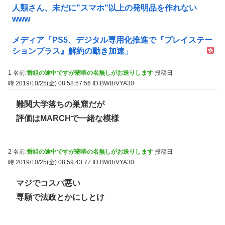
人類さん、未だに"スマホ"以上の発明品を作れない
www
メディア「PS5、デジタル専用化推進で『プレイステー
ションプラス』解約の動き加速」
1 名前:
番組の途中ですが翡翠の名無しがお送りします
投稿日
時:2019/10/25(金) 08:58:57.56
ID:BWBrVYA30
難関大学落ちの巣窟だが
評価はMARCHで一緒な模様
2 名前:
番組の途中ですが翡翠の名無しがお送りします
投稿日
時:2019/10/25(金) 08:59:43.77
ID:BWBrVYA30
マジでコスパ悪い
専願で法政とかにしとけ