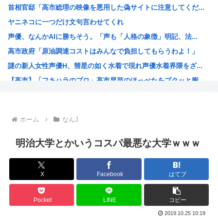
首相官邸「高市総理の映像を悪用した偽サイトに注意してくだ...
KDDI、楽天への回線貸し出し終了へ 都市部で9月末に
ヤニネコに一つだけ文句言わせてくれ
『この美人と結婚できる権利』が100万円だったらどっち選...
声優、なんかAIに勝ちそう。「声も「人格の象徴」明記、法...
【画像】骨格ストレートな女さん、絶対に男受けが悪いカラダ...
高市政府「原油調達コストはみんなで負担してもらうわよ！」
日産e-power、無給油で1980km走行しギネス記録...
謎の新人女性声優H、彗星の如く水着で現れ声優水着界隈をざ...
【画像】思わず保存したくなる「笑える画像・最高な画像」貼...
【高市】「フキハラのプロ」高市早苗のほっぺたをプクッと膨...
NHK「連続テレビ小説」で描いてほしい著名人【朝ドラ】
大谷翔平が今永昇太を睨みつける様子に全米騒然！←「最高の...
海外「W杯は八百長だった」FIFA会長支持を表明したサッ...
ホーム
なんJ
例のダンスアニメの作者、ヤバすぎる
高市早苗の消費税減税、93%が「賛成」www
明治大学とかいうコスパ最悪な大学ｗｗｗ
ワイ小学生やけどアナログで絵描いたから見て
国家情報局のスパイ通報フォーム、マイクロソフト365だっ...
X
Facebook
はてブ
ハンターハンターのゴンっておるやん
ちいかわのモモンガ、逝きそう
Pocket
LINE
コピー
韓国人「韓国に10年間の出場権剥奪や過去ワールドカップ、...
2019.10.25 10:19