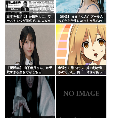
日本をダメにした総理大臣、ワ
【画像】 まま「なんかプール入
ースト１位が同点でこの人ｗｗ
ってたら学生にめっちゃ見られ
ｗｗｗｗ
たw」
【櫻坂46】 山下瞳月さん、破天
出張から帰ったら、嫁の顔が青
荒すぎる生き方がこちら
ざめていた。俺「一体何があっ
たんだ？」嫁「…」→子供たち
に話を聞くと…