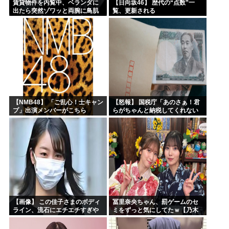
賃貸物件を内覧中、ベランダに
【日向坂46】 歴代の“点数”一
出たら突然ゾワッと両腕に鳥肌
覧、更新される
が出た。「やっぱりこの部屋嫌
だ」と思った瞬間、体が前にド
ンッと突き飛ばされて…
【NMB48】 「ご乱心！士キャン
【怒報】 国税庁「あのさぁ！君
プ」出演メンバーがこちら
らがちゃんと納税してくれない
とこうなっちゃうけどどうす
る？！」←これw w w w w w w w
【画像】 この佳子さまのボディ
冨里奈央ちゃん、罰ゲームのセ
ライン、流石にエチエチすぎや
ミをずっと気にしてたｗ【乃木
ろ！
坂46】