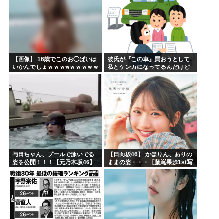
【画像】 16歳でこのお◯ぱいは
彼氏が『この車』買おうとして
いかんでしょｗｗｗwｗｗｗｗｗ
私とケンカになってるんだけど
ｗｗｗ❤
ｗｗｗｗｗｗ
与田ちゃん、プールで泳いでる
【日向坂46】 かほりん、ありの
姿を公開！！！【元乃木坂46】
ままの姿・・・【藤嶌果歩1st写
真集】