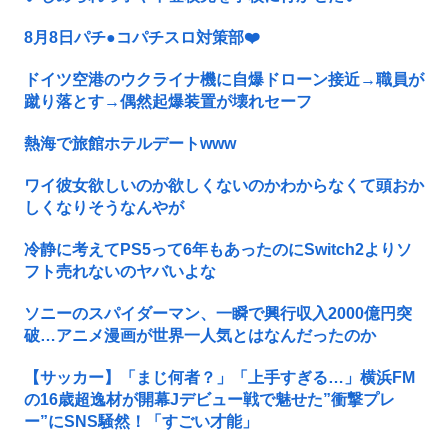
8月8日パチ●コパチスロ対策部❤️
ドイツ空港のウクライナ機に自爆ドローン接近→職員が
蹴り落とす→偶然起爆装置が壊れセーフ
熱海で旅館ホテルデートwww
ワイ彼女欲しいのか欲しくないのかわからなくて頭おか
しくなりそうなんやが
冷静に考えてPS5って6年もあったのにSwitch2よりソ
フト売れないのヤバいよな
ソニーのスパイダーマン、一瞬で興行収入2000億円突
破…アニメ漫画が世界一人気とはなんだったのか
【サッカー】「まじ何者？」「上手すぎる…」横浜FM
の16歳超逸材が開幕Jデビュー戦で魅せた”衝撃プレ
ー”にSNS騒然！「すごい才能」