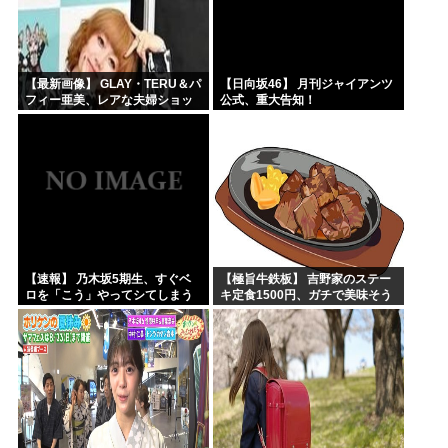
【最新画像】 GLAY・TERU＆パ
【日向坂46】 月刊ジャイアンツ
フィー亜美、レアな夫婦ショッ
公式、重大告知！
トを公開してしまう！
【速報】 乃木坂5期生、すぐベ
【極旨牛鉄板】 吉野家のステー
ロを「こう」やってシてしまう
キ定食1500円、ガチで美味そう
ｗｗｗｗｗｗ
ｗｗｗ