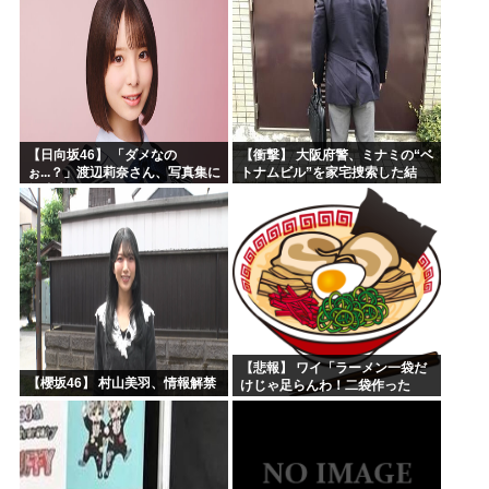
【日向坂46】 「ダメなの
【衝撃】 大阪府警、ミナミの“ベ
ぉ...？」渡辺莉奈さん、写真集に
トナムビル”を家宅捜索した結
興味津々
果・・・・・・
【悲報】 ワイ「ラーメン一袋だ
【櫻坂46】 村山美羽、情報解禁
けじゃ足らんわ！二袋作った
ろ！」→結果ｗｗｗ