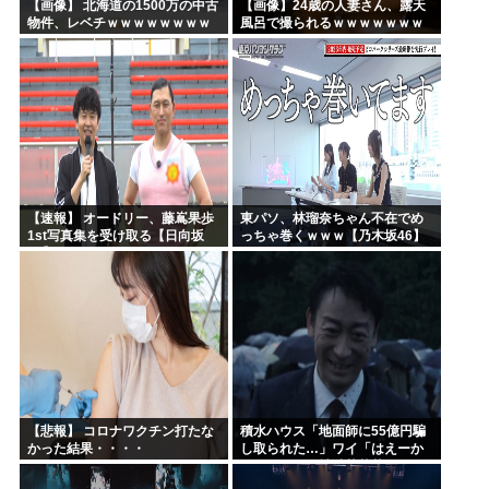
【画像】 北海道の1500万の中古
【画像】24歳の人妻さん、露天
物件、レベチｗｗｗｗｗｗｗｗ
風呂で撮られるｗｗｗｗｗｗｗ
ｗｗｗｗｗｗｗｗｗｗｗｗ
ｗｗｗｗｗｗｗｗｗｗ
【速報】 オードリー、藤嶌果歩
東パソ、林瑠奈ちゃん不在でめ
1st写真集を受け取る【日向坂
っちゃ巻くｗｗｗ【乃木坂46】
46】
【悲報】 コロナワクチン打たな
積水ハウス「地面師に55億円騙
かった結果・・・・
し取られた…」ワイ「はえーか
わいそう…会社滅茶苦茶やろな
ぁ」→