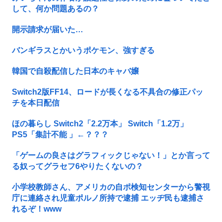
して、何か問題あるの？
開示請求が届いた…
バンギラスとかいうポケモン、強すぎる
韓国で自殺配信した日本のキャバ嬢
Switch2版FF14、ロードが長くなる不具合の修正パッ
チを本日配信
ほの暮らし Switch2「2.2万本」 Switch「1.2万」
PS5「集計不能 」←？？？
「ゲームの良さはグラフィックじゃない！」とか言って
る奴ってグラセフ6やりたくないの？
小学校教師さん、アメリカの自ポ検知センターから警視
庁に連絡され児童ポルノ所持で逮捕 エッヂ民も逮捕さ
れるぞ！www