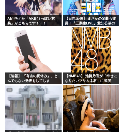
AIが考えた「AKB48っぽい衣
【日向坂46】 まさかの楽曲も披
装」がこちらです！！！
露！『三期生LIVE』愛知公演の
レポがこちら
【速報】 『有吉の夏休み』、と
【NMB48】 池帆乃香が「幸せに
んでもない発表をしてしま
なりたいマサムネ君」に出演
う！！！！！