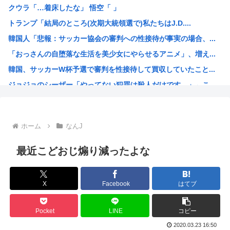
クウラ「…着床したな」 悟空「 」
【画像】東出昌大の再婚相手の体があまりにすごいｗｗｗ
トランプ「結局のところ(次期大統領選で)私たちはJ.D....
【悲報】熊本県知事、報道陣土足取材にマジギレ「遺族や被災...
韓国人「悲報：サッカー協会の審判への性接待が事実の場合、...
2026年レズが好きなK-POPアイドル発表！ぶち抜き1...
「おっさんの自堕落な生活を美少女にやらせるアニメ」、増え...
【速報】 高市政権、エース級の財務官僚・一松旬氏を左遷「...
韓国、サッカーW杯予選で審判を性接待して買収していたこと...
甲子園出場校 猛暑と資金難に苦しむ
ジョジョのシーザー「やってない犯罪は殺人だけです。」←こ...
「1日10万円稼げる」イージーモードすぎる
韓国人「竹田恒泰とか36親等を養子に迎えるなら天皇の血を...
結局「SPY×FAMILY」は何が悪かったのか
ホーム
なんJ
韓国サッカー協会、外国人審判員数十人に性的接待。羨ま死刑
韓国人「韓国サッカー協会が行った国際試合の性的接待の全容...
最近こどおじ煽り減ったよな
【超画像 】週刊少年ジャンプ、世代交代に失敗
外国人「2002年W杯は?」韓国サッカーに衝撃的不祥事！...
X
Facebook
はてブ
海外「日本なんて行くんじゃなかった…」 日本を知ってしま...
え？なんでみんな『みいちゃんと山田さん』のアニメ化に怒っ...
Pocket
LINE
コピー
【衝撃】 韓国人「宮崎駿が首を縦に振った金額」
2020.03.23 16:50