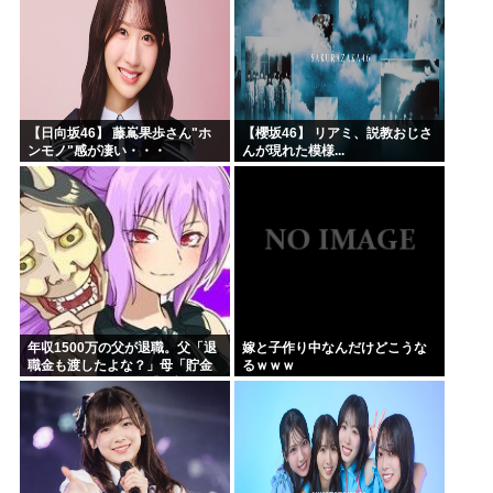
【日向坂46】 藤嶌果歩さん"ホ
【櫻坂46】 リアミ、説教おじさ
ンモノ"感が凄い・・・
んが現れた模様...
年収1500万の父が退職。父「退
嫁と子作り中なんだけどこうな
職金も渡したよな？」母「貯金
るｗｗｗ
なんてないよー」父「全部なく
なったの！？」→予想外の返事
に家族騒然となり…