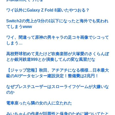
ワイ以外にGalaxy Z Fold 8届いたやつおる？
Switch2の売上が3分の1以下になったと海外でも笑われ
てしまうwww
ワイ、間違って原神の男キャラの足コキ画像でシコって
しまう…
高校野球初めて見たけど吹奏楽部が大塚愛のさくらんぼ
とか銀河鉄道999とか演奏してんの変な風習だな
【ジャップ悲報】秋田、アチアチになる模様…日本最大
級のAIデータセンター建設決定！整備費は2兆円！
なぜプレステユーザーはスローライフゲームが大嫌いな
のか
電車座ったら隣の女の人に立たれた
みいちゃんの作者が話題性と保身のために嘘ついてたと