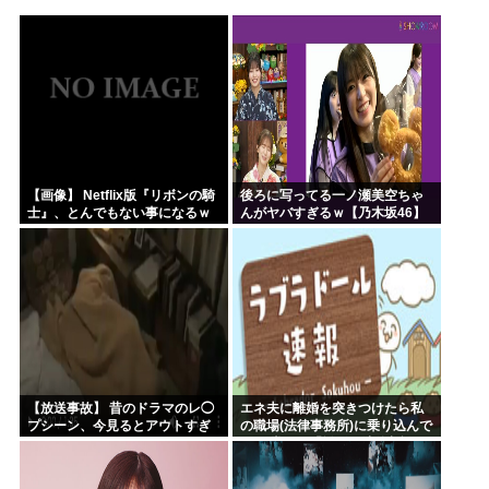
韓国人「韓国サッカー協会が行った国際試合の性的接待の全容...
【HUNTER×HUNTER】ヒソカさん、ビスケより弱か...
安倍昭恵「なんで安倍晋三が殺されたのか今でもわからない」
中国が対米ドローン規制強化して世界が騒然！←「事実上の禁...
海外「日本なんて行くんじゃなかった…」 日本を知ってしま...
クルド人問題を訴えてきた河合ゆうすけ、埼玉県知事選挙に立...
【画像】 Netflix版『リボンの騎
後ろに写ってる一ノ瀬美空ちゃ
士』、とんでもない事になるｗ
んがヤバすぎるｗ【乃木坂46】
ｗｗｗｗ
【放送事故】 昔のドラマのレ◯
エネ夫に離婚を突きつけたら私
プシーン、今見るとアウトすぎ
の職場(法律事務所)に乗り込んで
る・・・
きた 堂々と「離婚の法律相談で
す。母の薦めでこちらに参りま
した」と言っているが、...