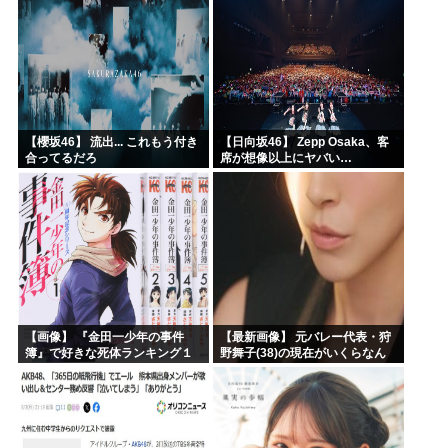
【櫻坂46】 流出... これもう付き
【日向坂46】 Zepp Osaka、客
合ってるだろ
席が想像以上にヤバい…
【画像】 『金田一少年の事件
【最新画像】 元バレー代表・狩
簿』で好きな死体ランキング１
野舞子(38)の現在がいくらなん
位がこちら！
でも即ハボすぎる！