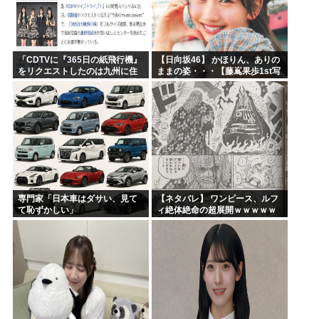
「CDTVに『365日の紙飛行機』
【日向坂46】 かほりん、ありの
をリクエストしたのは九州に住
ままの姿・・・【藤嶌果歩1st写
む中学生」←この事実って結構
真集】
デカいよな【AKB48】
専門家「日本車はダサい、見て
【ネタバレ】 ワンピース、ルフ
て恥ずかしい」
ィ絶体絶命の超展開ｗｗｗｗｗ
ｗｗｗｗｗｗｗｗｗｗｗｗｗｗ
ｗｗｗｗｗｗｗｗｗｗｗｗｗｗ
ｗｗｗｗｗｗｗｗｗｗｗｗ...