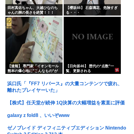
田村真佑ちゃん、大越ひなのち
【櫻坂46】 石森璃花、危険すぎ
ゃんの脚の長さを絶賛！！！
る・・・
【乃木坂46】
【速報】 専門家「イオンモール
【日向坂46】 歴代の“点数”一
熊本の爆心地に”こんなもの”が
覧、更新される
あったんだけど…」
浜口氏「『FF7 リバース』の大量コンテンツで疲れ、
離れたプレイヤーいた」
【株式】任天堂が続伸 1Q決算の大幅増益を素直に評価
galaxy z fold8 、いいぞwww
ゼノブレイド ディフィニティブエディション Nintendo