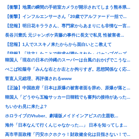
【衝撃】地震の瞬間の手術室カメラが開示されてしまう熊本県...
【衝撃】インフルエンサーさん「20歳でアルファード一括で...
【悲報】明日花キララさん、専門家からあまりにも非情な一言...
長谷川豊氏 元ジャンポケ斉藤の事件に長文で私見 性被害者...
【悲報】1人でススキノ来たからから面白いとこ教えて
【悲報】「注文したことで欲求が満たされた」ジャンプグッズ...
韓国人「現在の日本の沖縄のスーパーは台風のおかげでこうな...
【正論】イスラエル政府元高官 「原爆式典にうんざり」
ぺこぱ松蔭寺「みんな右とか左とか拘りすぎ。思想関係なく応...
韓国人「現在の日本の沖縄のスーパーは台風のおかげでこうな...
菅直人元総理、再評価されるwww
工場夜勤ぼく「大谷翔平応援してるの？お前の人生に1ミリも...
【正論】中国政府「日本は原爆の被害者面を辞め、原爆が落と...
ワイ「個人居酒屋だ！入ったろ」 店長「…いらっしゃぃ(ﾎ...
韓国人「どうやら五輪サッカー日韓戦でも審判の接待があった...
大日本帝国陸軍「侵攻できたとして、食糧どうすんだよ」大本...
ちいかわ見に来たよ?
【朗報】イギリス、タバコ販売禁止法案を可決www
ホロライブのVtuber、劇場版メイドインアビスの主題歌...
韓国サッカー協会、2011～12年に国際審判員らを性接待
海外「日本なんて行くんじゃなかった…」 日本を知ってしま...
クビになったバイト先の店長のインスタ見つけた
高市早苗政権「円安ホクホクゥ！財政健全化は目指さない！で...
【画像】大企業「働きたくない人へ」←10万いいね！