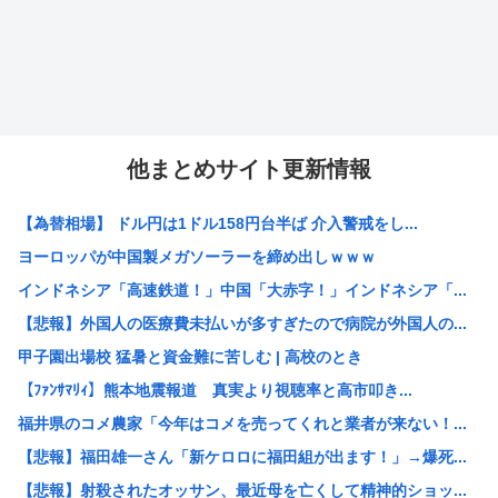
他まとめサイト更新情報
【為替相場】 ドル円は1ドル158円台半ば 介入警戒をし...
ヨーロッパが中国製メガソーラーを締め出しｗｗｗ
インドネシア「高速鉄道！」中国「大赤字！」インドネシア「...
【悲報】外国人の医療費未払いが多すぎたので病院が外国人の...
甲子園出場校 猛暑と資金難に苦しむ | 高校のとき
【ﾌｧﾝｻﾏﾘｨ】熊本地震報道 真実より視聴率と高市叩き...
福井県のコメ農家「今年はコメを売ってくれと業者が来ない！...
【悲報】福田雄一さん「新ケロロに福田組が出ます！」→爆死...
【悲報】射殺されたオッサン、最近母を亡くして精神的ショッ...