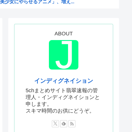
少女にやらせるアニメ」、増え...
を性接待して買収していたこと...
い犯罪は殺人だけです。」←こ...
を養子に迎えるなら天皇の血を...
ABOUT
何が悪かったのか
判員数十人に性的接待。羨ま死刑
った国際試合の性的接待の全容...
プ、世代交代に失敗
国サッカーに衝撃的不祥事！...
インディグネイション
かった…」 日本を知ってしま...
5chまとめサイト翡翠速報の管
理人・インディグネイションと
と山田さん』のアニメ化に怒っ...
申します。
首を縦に振った金額」
スキマ時間のお供にどうぞ。
った国際試合の性的接待の全容...
ソカさん、ビスケより弱か...