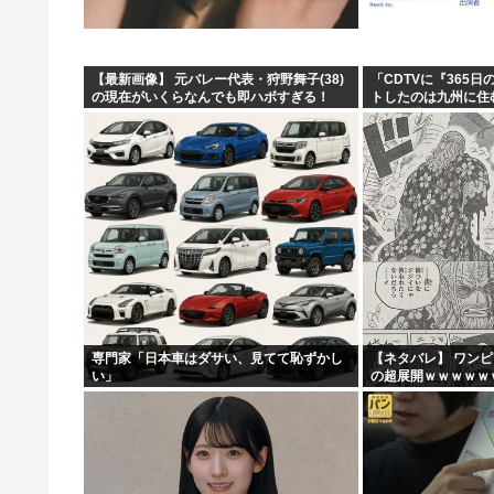
【最新画像】 元バレー代表・狩野舞子(38)
「CDTVに『365
の現在がいくらなんでも即ハボすぎる！
トしたのは九州に住
って結構デカいよな【
専門家「日本車はダサい、見てて恥ずかし
【ネタバレ】 ワン
い」
の超展開ｗｗｗｗｗ
ｗｗｗｗｗｗｗｗｗ
ｗｗｗｗｗｗｗｗｗｗｗ