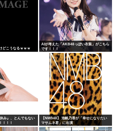
AIが考えた「AKB48っぽい衣装」がこちら
けどこうなるｗｗｗ
です！！！
夏休み』、とんでもない
【NMB48】 池帆乃香が「幸せになりたい
！！！！
マサムネ君」に出演