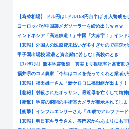
【為替相場】 ドル円は1ドル158円台半ば 介入警戒をし.
ヨーロッパが中国製メガソーラーを締め出しｗｗｗ
インドネシア「高速鉄道！」中国「大赤字！」インドネシ
【悲報】外国人の医療費未払いが多すぎたので病院が外国
甲子園出場校 猛暑と資金難に苦しむ | 高校のとき
【ﾌｧﾝｻﾏﾘｨ】熊本地震報道 真実より視聴率と高市叩き.
福井県のコメ農家「今年はコメを売ってくれと業者が来な
【悲報】福田雄一さん「新ケロロに福田組が出ます！」→
【悲報】射殺されたオッサン、最近母を亡くして精神的シ
【衝撃】地震の瞬間の手術室カメラが開示されてしまう熊
【衝撃】インフルエンサーさん「20歳でアルファード一
【悲報】明日花キララさん、専門家からあまりにも非情な