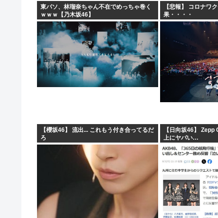
東パソ、林瑠奈ちゃん不在でめっちゃ巻く
【悲報】 コロナワ
ｗｗｗ【乃木坂46】
果・・・・
【櫻坂46】 流出... これもう付き合ってるだ
【日向坂46】 Zepp
ろ
上にヤバい…