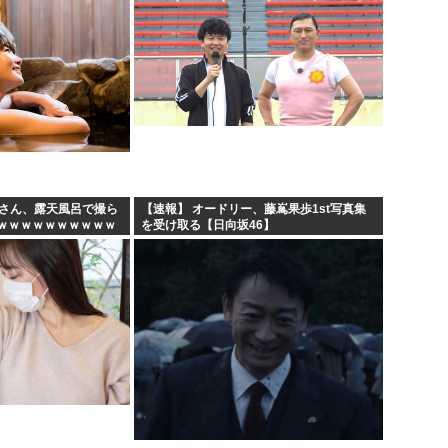
妻さん、露天風呂で撮ら
【速報】 オードリー、藤嶌果歩1st写真集
ｗｗｗｗｗｗｗｗｗｗ
を受け取る【日向坂46】