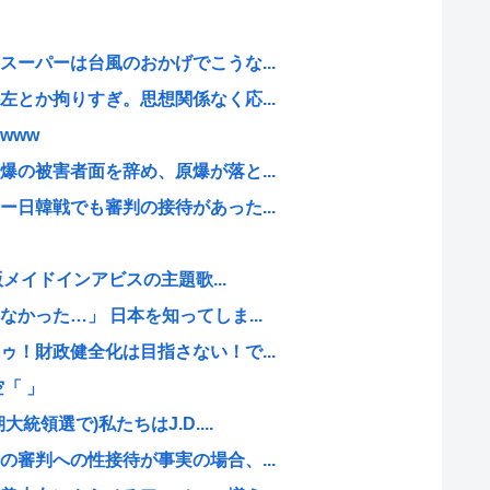
ーパーは台風のおかげでこうな...
とか拘りすぎ。思想関係なく応...
www
の被害者面を辞め、原爆が落と...
日韓戦でも審判の接待があった...
版メイドインアビスの主題歌...
かった…」 日本を知ってしま...
！財政健全化は目指さない！で...
「 」
領選で)私たちはJ.D....
審判への性接待が事実の場合、...