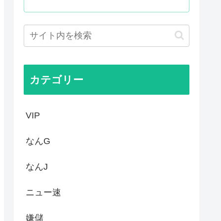
殺されたのか今でもわからない」
て世界が騒然！←「事実上の禁...
かった…」 日本を知ってしま...
ゆうすけ、埼玉県知事選挙に立...
カテゴリー
VIP
なんG
なんJ
ニュー速
嫌儲