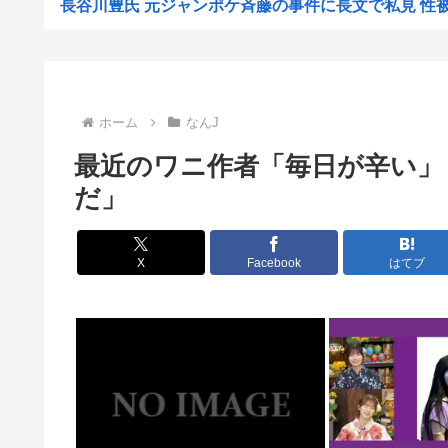
長谷川豊氏 元ジャンポケ斉藤の事件に長文で私見 性被害
【悲報】1人でススキノ来たからから面白いとこ教え
【悲報】「注文したことで欲求が満たされた」ジャンプグ
【正論】イスラエル政府元高官 「原爆式典にうんざ
ホーム
なんJ
韓国人「現在の日本の沖縄のスーパーは台風のおかげでこ
最近のワニ作者「毎日が辛い」
工場夜勤ぼく「大谷翔平応援してるの？お前の人生に1ミ
だ」
ワイ「個人居酒屋だ！入ったろ」 店長「…いらっしゃぃ(
大日本帝国陸軍「侵攻できたとして、食糧どうすんだよ」
X
Facebook
はてブ
【朗報】イギリス、タバコ販売禁止法案を可決www
韓国サッカー協会、2011～12年に国際審判員らを性
クビになったバイト先の店長のインスタ見つけた
【画像】大企業「働きたくない人へ」←10万いいね！
【画像】東出昌大の再婚相手の体があまりにすごいｗ
【悲報】熊本県知事、報道陣土足取材にマジギレ「遺族や