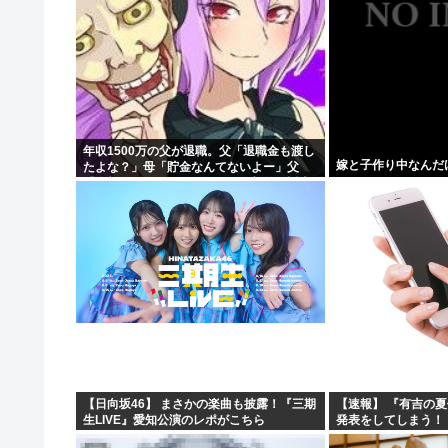
年収1500万の父が退職。父「退職金も渡し
嫁と子作り中なんだ
たよな？」母「貯金なんてないよー」父
「全部なくなったの！？」→予想外の返事
に家族騒然となり…
【日向坂46】 まさかの楽曲も披露！『三期
【速報】 『有吉の
生LIVE』愛知公演のレポがこちら
発表をしてしまう！