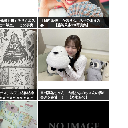
日の紙飛行機』をリクエス
【日向坂46】 かほりん、ありのままの
む中学生」←この事実
姿・・・【藤嶌果歩1st写真集】
AKB48】
ピース、ルフィ絶体絶命
田村真佑ちゃん、大越ひなのちゃんの脚の
ｗｗｗｗｗｗｗｗｗｗ
長さを絶賛！！！【乃木坂46】
ｗｗｗｗｗｗｗｗｗｗ
...