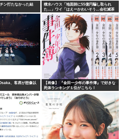
クチン打たなかった結
積水ハウス「地面師に55億円騙し取られ
た…」ワイ「はえーかわいそう…会社滅茶
苦茶やろなぁ」→
 Osaka、客席が想像以
【画像】 『金田一少年の事件簿』で好きな
死体ランキング１位がこちら！