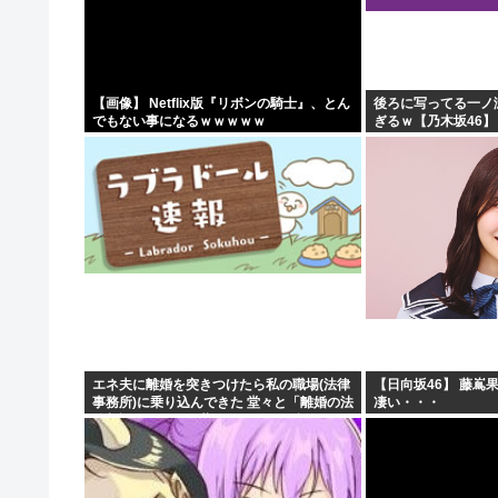
2026年レズが好きなK-POPアイドル発表！ぶち抜き1..
【速報】 高市政権、エース級の財務官僚・一松旬氏を左
甲子園出場校 猛暑と資金難に苦しむ
【画像】 Netflix版『リボンの騎士』、とん
後ろに写ってる一ノ
でもない事になるｗｗｗｗｗ
ぎるｗ【乃木坂46】
「1日10万円稼げる」イージーモードすぎる
エネ夫に離婚を突きつけたら私の職場(法律
【日向坂46】 藤嶌
事務所)に乗り込んできた 堂々と「離婚の法
凄い・・・
律相談です。母の薦めでこちらに参りまし
た」と言っているが、...