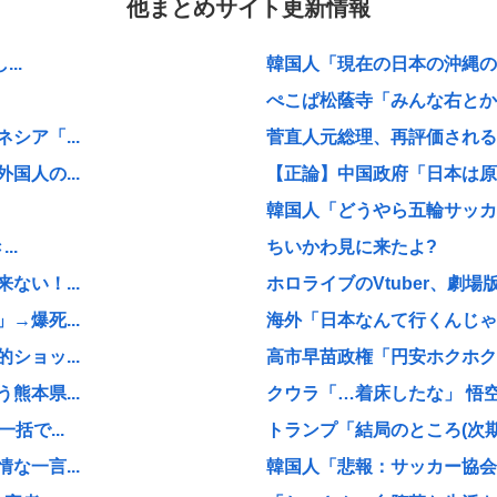
他まとめサイト更新情報
..
韓国人「現在の日本の沖縄のス
ぺこぱ松蔭寺「みんな右とか左
ア「...
菅直人元総理、再評価される
人の...
【正論】中国政府「日本は原爆
韓国人「どうやら五輪サッカー
..
ちいかわ見に来たよ?
い！...
ホロライブのVtuber、劇場
爆死...
海外「日本なんて行くんじゃな
ョッ...
高市早苗政権「円安ホクホクゥ
本県...
クウラ「…着床したな」 悟空
括で...
トランプ「結局のところ(次期大統
一言...
韓国人「悲報：サッカー協会の