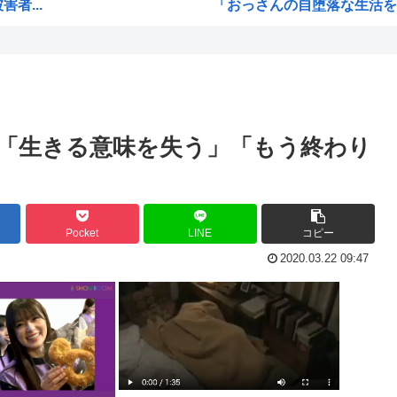
者...
「おっさんの自堕落な生活を美
て
韓国、サッカーW杯予選で審判
ッズ...
ジョジョのシーザー「やってな
り」
韓国人「竹田恒泰とか36親等
うな...
結局「SPY×FAMILY」は
「生きる意味を失う」「もう終わり
リも...
韓国サッカー協会、外国人審
ﾎ...
韓国人「韓国サッカー協会が行
大本...
【超画像 】週刊少年ジャン
Pocket
LINE
コピー
外国人「2002年W杯は?」韓
2020.03.22 09:47
接待
海外「日本なんて行くんじゃな
え？なんでみんな『みいちゃん
【衝撃】 韓国人「宮崎駿が
ｗｗ
韓国人「韓国サッカー協会が行
被災...
【HUNTER×HUNTER】ヒ