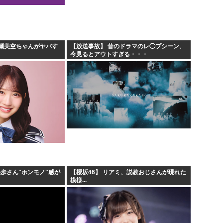
.
安倍昭恵「なんで安倍晋三が
遷「...
中国が対米ドローン規制強化し
海外「日本なんて行くんじゃな
瀬美空ちゃんがヤバす
【放送事故】 昔のドラマのレ◯プシーン、
今見るとアウトすぎる・・・
クルド人問題を訴えてきた河合
果歩さん"ホンモノ"感が
【櫻坂46】 リアミ、説教おじさんが現れた
模様...