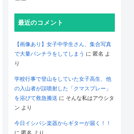
最近のコメント
【画像あり】女子中学生さん、集合写真
で大量パンチラをしてしまう
に
匿名
よ
り
学校行事で登山をしていた女子高生、他
の入山者が誤噴射した「クマスプレー」
を浴びて救急搬送
に
そんな私はアウシタ
ン
より
今日イシバシ楽器からギターが届く！！
に
匿名
より