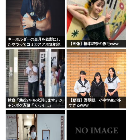
キーホルダーの金具を鉄製にし
【画像】橋本環奈の腋毛www
たやつってゴミカスアホ無能池
沼？
検察「懲役7年を求刑します」ジ
【動画】野獣邸、小中学生が多
ャンポケ斉藤「くっそ…」
すぎるwww