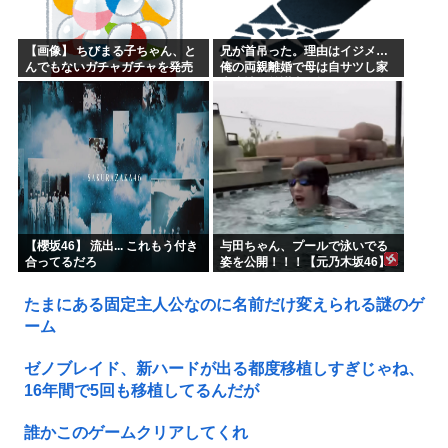
【画像】 ちびまる子ちゃん、と
兄が首吊った。理由はイジメ…
んでもないガチャガチャを発売
俺の両親離婚で母は自サツし家
してしまうｗｗｗｗ
庭崩壊→首謀者を探しだした俺
は会社と妻子を特定→結果、実
刑受けた。子に復讐されるだろ...
【櫻坂46】 流出... これもう付き
与田ちゃん、プールで泳いでる
合ってるだろ
姿を公開！！！【元乃木坂46】
たまにある固定主人公なのに名前だけ変えられる謎のゲ
ーム
ゼノブレイド、新ハードが出る都度移植しすぎじゃね、
16年間で5回も移植してるんだが
誰かこのゲームクリアしてくれ