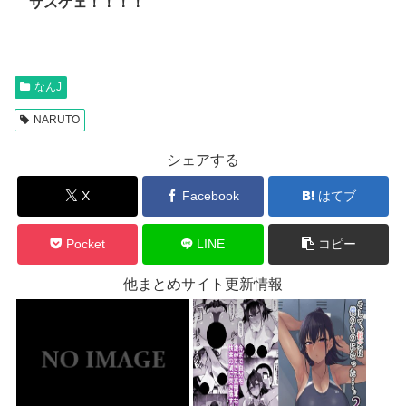
サスケェ！！！！
なんJ
NARUTO
シェアする
X
Facebook
はてブ
Pocket
LINE
コピー
他まとめサイト更新情報