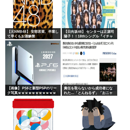
【元NMB48】 安部若菜、卒業し
【日向坂46】 センターは正源司
て早くもお酒解禁
陽子！！18thシングル『イチャ
イチャ虫』のフォーメーション
が発表される！
【画像】 PS6と新型PSPのリー
責任を取らないから成功者にな
ク写真ｗｗｗｗｗｗｗｗｗｗｗ
れた…「とんねるず」「おニャ
ｗｗｗｗｗｗｗｗ
ン子」「AKB」とヒットを出し
続けた秋元康の哲学！！！