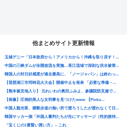
他まとめサイト更新情報
玉城デニー「日本政府から！アメリカから！沖縄を取り戻す！...
中国の三峡ダムが全開放流を実施…長江流域で深刻な洪水被害...
韓国人の対日好感度が過去最高に、「ノージャパン」は終わっ...
【琵琶湖三市同時花火大会】開催中止を発表 「必要な準備・...
【熊本被災地入り】 元れいわの奥田ふみよ、参議院防災服で...
【画像】圧倒的美人な女刑事を見つけたwww 【Picku...
中国人観光客、横断歩道の無い所で渡ろうしたが渡れなくて日...
韓国サッカー側「外国人審判たちが先にマッサージ（性的接待...
「宝くじの1番賢い買い方」←これ