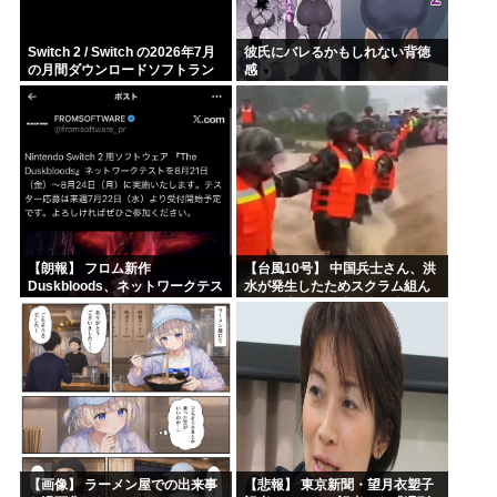
Switch 2 / Switch の2026年7月
彼氏にバレるかもしれない背徳
の月間ダウンロードソフトラン
感
キング
【朗報】 フロム新作
【台風10号】 中国兵士さん、洪
Duskbloods、ネットワークテス
水が発生したためスクラム組ん
トキタ━━━━(゜
で人間土嚢を形成し水を防ぐ
∀゜)━━━━!!
【画像】 ラーメン屋での出来事
【悲報】 東京新聞・望月衣塑子