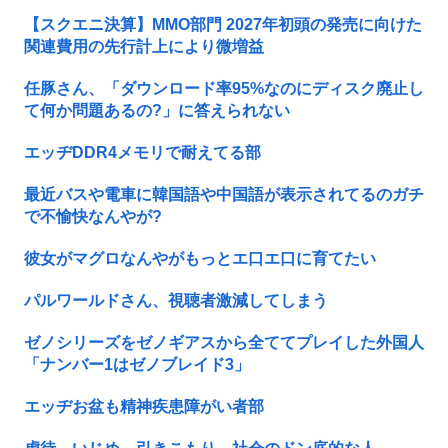
【スクエニ決算】MMO部門 2027年初頭の発売に向けた
関連費用の先行計上により微増益
任豚さん、「ダウンロード率95%なのにディスク廃止し
て何か問題あるの?」に答えられない
エッヂDDR4メモリで耐えてる部
最近バスや電車に韓国語や中国語が表示されてるのガチ
で不愉快なんやが?
彼女がマグロなんやがもっとエ口エ口に育てたい
パルワールドさん、視聴者激減してしまう
ゼノシリーズをゼノギアスから全ててプレイした外国人
「ナンバー1はゼノブレイド3」
エッヂお盆も精神疾患障がい者部