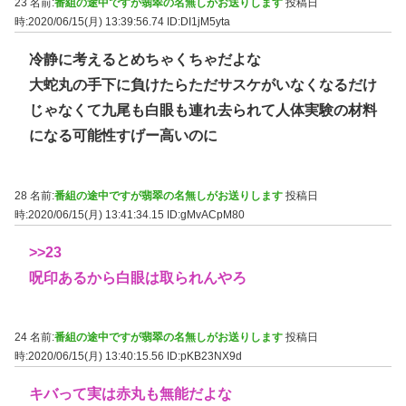
23 名前:
番組の途中ですが翡翠の名無しがお送りします
投稿日
時:2020/06/15(月) 13:39:56.74
ID:DI1jM5yta
冷静に考えるとめちゃくちゃだよな
大蛇丸の手下に負けたらただサスケがいなくなるだけ
じゃなくて九尾も白眼も連れ去られて人体実験の材料
になる可能性すげー高いのに
28 名前:
番組の途中ですが翡翠の名無しがお送りします
投稿日
時:2020/06/15(月) 13:41:34.15
ID:gMvACpM80
>>23
呪印あるから白眼は取られんやろ
24 名前:
番組の途中ですが翡翠の名無しがお送りします
投稿日
時:2020/06/15(月) 13:40:15.56
ID:pKB23NX9d
キバって実は赤丸も無能だよな