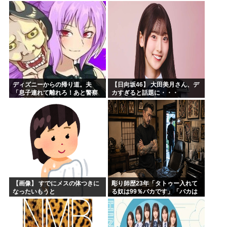
【全国ツアー2026 What’s
lonesome?】
ディズニーからの帰り道。夫
【日向坂46】 大田美月さん、デ
「息子連れて離れろ！あと警察
カすぎると話題に・・・
に通報！」私「助けて！」駅員
「どうしました！？」→トンデ
モナイことに…
【画像】 すでにメスの体つきに
彫り師歴23年「タトゥー入れて
なったいもうと
る奴は99％バカです」「バカは
5000円が好き」無断キャンセ
ル、挨拶できない、金がない…
客層をぶっちゃけ