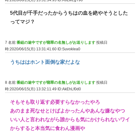
5代目が千手だったからうちはの血を絶やそうとした
ってマジ？
7 名前:
番組の途中ですが翡翠の名無しがお送りします
投稿日
時:2020/06/15(月) 13:31:41.60
ID:Suvoklea0
うちははホント面倒な家だよな
8 名前:
番組の途中ですが翡翠の名無しがお送りします
投稿日
時:2020/06/15(月) 13:32:11.49
ID:AkEhLf0d0
そもそも取り返す必要すらなかったやろ
あのまま死なせとけばよかったんやあんな嫌なやつ
いい人と言われながら誰からも気にかけられないワイ
からすると本当気に食わん漫画や