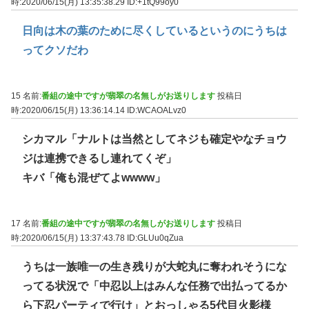
時:2020/06/15(月) 13:35:38.29
ID:+1tQ99oy0
日向は木の葉のために尽くしているというのにうちは
ってクソだわ
15 名前:
番組の途中ですが翡翠の名無しがお送りします
投稿日
時:2020/06/15(月) 13:36:14.14
ID:WCAOALvz0
シカマル「ナルトは当然としてネジも確定やなチョウ
ジは連携できるし連れてくぞ」
キバ「俺も混ぜてよwwww」
17 名前:
番組の途中ですが翡翠の名無しがお送りします
投稿日
時:2020/06/15(月) 13:37:43.78
ID:GLUu0qZua
うちは一族唯一の生き残りが大蛇丸に奪われそうにな
ってる状況で「中忍以上はみんな任務で出払ってるか
ら下忍パーティで行け」とおっしゃる5代目火影様