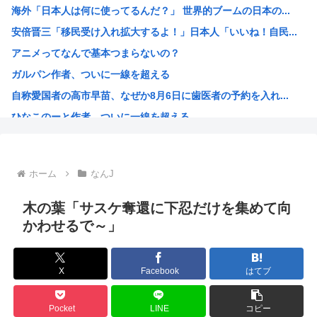
海外「日本人は何に使ってるんだ？」 世界的ブームの日本の...
【悲報】高市さん、被爆者代表を睨み付けてしまいバチクソ炎...
安倍晋三「移民受け入れ拡大するよ！」日本人「いいね！自民...
【悲報】eスポーツ、肥満や糖尿病に悩まされるガチで過酷な...
アニメってなんで基本つまらないの？
【政党支持率】中道1.7％www
ガルパン作者、ついに一線を超える
【悲報】イオンのカップヌードル詰め放題(1500円)、7...
自称愛国者の高市早苗、なぜか8月6日に歯医者の予約を入れ...
【悲報】eスポーツ、肥満や糖尿病などに悩まされる過酷なス...
ひなこのーと作者、ついに一線を超える
【困惑】佐藤二朗「“ほんとうのこと”を言えない」悔しさを...
【爆笑】国旗損壊罪、一般人も令状なしで現行犯逮捕可能！さ...
日本国民の88%が熊本震災の政府対応を評価 小泉防衛大臣...
ホーム
なんJ
【衝撃】 韓国人「十二支の和菓子、なぜか13匹いる」
モンキー・D・ルフィさん、最新話で情けなさ過ぎる姿を見せ...
木の葉「サスケ奪還に下忍だけを集めて向
韓国人「日本でもボールペンを作れるくらいなら、韓国が本気...
かわせるで～」
高市総理「上陸するおそれある。命を守る行動を」と警戒呼び...
AI絵師による「手描き詐称」、ガチで問題視され始める
X
Facebook
はてブ
英国政府、事前に値上げしてから値引き表示することで割引価...
ハンターハンターのウボォーギン、再評価が進みすぎてもはや...
Pocket
LINE
コピー