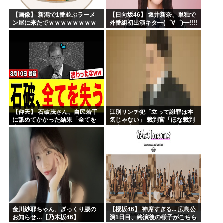
【画像】 新潟で1番並ぶラーメ
【日向坂46】 坂井新奈、単独で
ン屋に来たでｗｗｗｗｗｗｗｗ
外番組初出演キタ━(゜∀゜)━!!!!
【仰天】 石破茂さん、自民若手
江別リンチ犯「立って謝罪は本
に舐めてかかった結果「全てを
気じゃない」 裁判官「ほな裁判
失うｗｗｗｗｗ」
で土下座してないキミは本気じ
ゃないな」
金川紗耶ちゃん、ぎっくり腰の
【櫻坂46】 神席すぎる... 広島公
お知らせ…【乃木坂46】
演1日目、終演後の様子がこちら