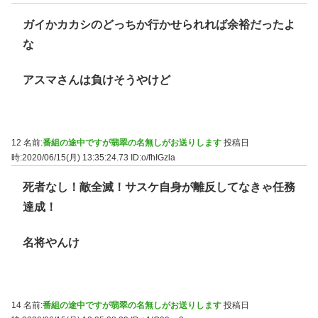
ガイかカカシのどっちか行かせられれば余裕だったよ
な
アスマさんは負けそうやけど
12 名前:
番組の途中ですが翡翠の名無しがお送りします
投稿日
時:2020/06/15(月) 13:35:24.73
ID:o/fhIGzla
死者なし！敵全滅！サスケ自身が離反してなきゃ任務
達成！
名将やんけ
14 名前:
番組の途中ですが翡翠の名無しがお送りします
投稿日