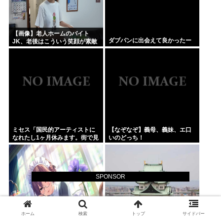
【画像】老人ホームのバイト
ダブパンに出会えて良かったー
JK、老後はこういう笑顔が素敵
な女の子に介護されたいよな
ミセス「国民的アーティストに
【なぞなぞ】義母、義妹、エ口
なれたし1ヶ月休みます。街で見
いのどっち！
かけても声掛けないでね」
SPONSOR
ホーム
検索
トップ
サイドバー