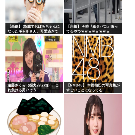
【画像】 35歳でおばあちゃんに
【悲報】 今時『紙タバコ』吸っ
なったギャルさん、可愛過ぎて
てるやつｗｗｗｗｗｗｗｗ
嫉妬不可避w w w w w w w w w w
w
遠藤さくら（握力29.2kg）←こ
【NMB48】 本郷柚巴の写真集が
れ負ける男いそう
すごいことになってる