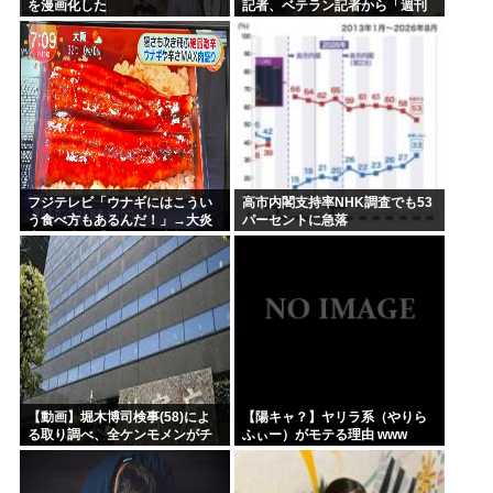
を漫画化した
記者、ベテラン記者から「週刊
誌ばかり見てないで現場に行
け！」と怒られ「指差すな」と
応酬する喧嘩動画がネットで...
フジテレビ「ウナギにはこうい
高市内閣支持率NHK調査でも53
う食べ方もあるんだ！」→大炎
パーセントに急落
上…日本人「うなぎに失礼」
（画像あり）
【動画】堀木博司検事(58)によ
【陽キャ？】ヤリラ系（やりら
る取り調べ、全ケンモメンがチ
ふぃー）がモテる理由 www
ビるくらい怖いと話題に