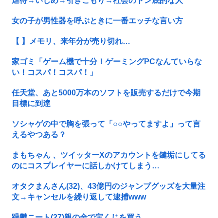
虐待→いじめ→引きこもり→社会のドン底的な人
女の子が男性器を呼ぶときに一番エッチな言い方
【 】メモリ、来年分が売り切れ…
家ゴミ「ゲーム機で十分！ゲーミングPCなんていらな
い！コスパ！コスパ！」
任天堂、あと5000万本のソフトを販売するだけで今期
目標に到達
ソシャゲの中で胸を張って「○○やってますよ」って言
えるやつある？
まもちゃん 、ツイッターXのアカウントを鍵垢にしてる
のにコスプレイヤーに話しかけてしまう…
オタクまんさん(32)、43億円のジャンプグッズを大量注
文→キャンセルを繰り返して逮捕www
躁鬱ニート(27)親の金で宝くじを買う