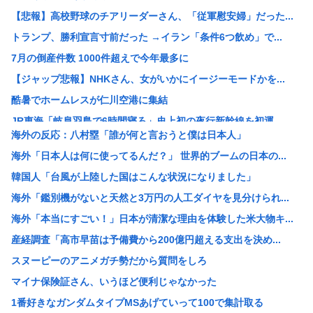
【悲報】高校野球のチアリーダーさん、「従軍慰安婦」だった...
トランプ、勝利宣言寸前だった →イラン「条件6つ飲め」で...
7月の倒産件数 1000件超えで今年最多に
【ジャップ悲報】NHKさん、女がいかにイージーモードかを...
酷暑でホームレスが仁川空港に集結
JR東海「岐阜羽島で6時間寝ろ」史上初の夜行新幹線を初運...
海外の反応：八村塁「誰が何と言おうと僕は日本人」
ワイ、7時間勤務のテレワーク民、来月から給与15万減給
海外「日本人は何に使ってるんだ？」 世界的ブームの日本の...
マイナ保険証さん、いうほど便利じゃなかった
韓国人「台風が上陸した国はこんな状況になりました」
専門家「シンギュラリティは来ない」これマジ？
海外「鑑別機がないと天然と3万円の人工ダイヤを見分けられ...
マジで「女しか」使わない言葉www
海外「本当にすごい！」日本が清潔な理由を体験した米大物キ...
女の子を脱がせてこの下着だったら正直萎えるよな
産経調査「高市早苗は予備費から200億円超える支出を決め...
こういう輩がテレビをつまらなくしたんだな
スヌーピーのアニメガチ勢だから質問をしろ
【三峡ダム】全力放水で下流パニック！世界最大級ダムの光と...
マイナ保険証さん、いうほど便利じゃなかった
沖縄知事選、ポスターやのぼり旗367件に撤去命令 県選管...
1番好きなガンダムタイプMSあげていって100で集計取る
【画像】この日本人男性、前世で世界救っただろ。妻のウクラ...