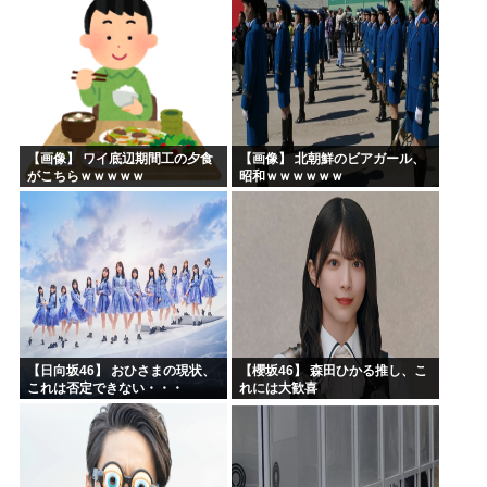
【画像】 ワイ底辺期間工の夕食
【画像】 北朝鮮のビアガール、
がこちらｗｗｗｗｗ
昭和ｗｗｗｗｗｗ
【日向坂46】 おひさまの現状、
【櫻坂46】 森田ひかる推し、こ
これは否定できない・・・
れには大歓喜