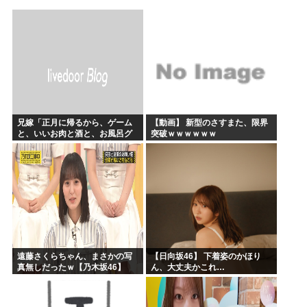
かのかりとかいう誰が見てるのか謎の漫画www
原爆投下81年
海外「全部日本の真似だったのか…」 日本の普通のテレビ番...
海外「まるでトランプ」FIFAがW杯開催都市と結んだ約束...
7時間かけて描いたHな糸会がこちら
Win95開発者「日本でITが3Kと呼ばれるのは企業が根...
兄嫁「正月に帰るから、ゲーム
【動画】 新型のさすまた、限界
と、いいお肉と酒と、お風呂グ
突破ｗｗｗｗｗｗ
ッズの準備しとけよ」寝起きの
私「知るかボケ」兄嫁「キィィ
ィィー！！！！」私「あ…」
遠藤さくらちゃん、まさかの写
【日向坂46】 下着姿のかほり
真無しだったｗ【乃木坂46】
ん、大丈夫かこれ…