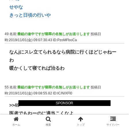
せやな
きっと日頃の行いや
49 名前:
番組の途中ですが翡翠の名無しがお送りします
投稿日
時:2019/11/01(金) 09:07:30.43
ID:PzoMFboCa
なんjにスレ立てられるなら病院に行くほどじゃねー
わ
暖かくして寝てれば治るわ
55 名前:
番組の途中ですが翡翠の名無しがお送りします
投稿日
時:2019/11/01(金) 09:08:55.82
ID:lC/NlXFI0
SPONSOR
>>49
医者でもねーのに適当こくなよ
ぶっ56すぞ
ホーム
検索
トップ
サイドバー