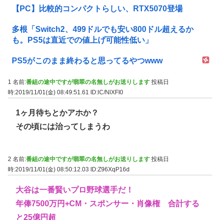
【PC】比較的コンパクトらしい、RTX5070登場
多根「Switch2、499ドルでも安い800ドル超えるか
も。PS5は直近での値上げ可能性低い」
PS5がこのまま終わると思ってるやつwww
1 名前:
番組の途中ですが翡翠の名無しがお送りします
投稿日
時:2019/11/01(金) 08:49:51.61
ID:lC/NlXFI0
1ヶ月待ちとかアホか？
その頃には治ってしまうわ
2 名前:
番組の途中ですが翡翠の名無しがお送りします
投稿日
時:2019/11/01(金) 08:50:12.03
ID:Z96XqP16d
大谷は一番賢いプロ野球選手だ！
年俸7500万円+CM・スポンサー・肖像権 合計する
と25億円超