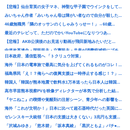
【悲報】仙台育英の女子マネ、神聖な甲子園でウインクをして...
みいちゃん作者「みいちゃん母は障がい者なので自分が殺した...
46歳無職男「隣のオッサンのくしゃみうっせー！」→60歳...
最近のテレビって、ただのでかいYouTubeになりつつあ...
【悲報】 AKB公演後のお見送り動画が飛田新地みたいだと...
中道改革連合・国民民主・立憲民主・共産が消費税減税にブチ...
日本政府、通信監視へ 「トクリュウ対策」
中国「アメリカさぁ、調子乗ってるからお前らが頼ってる軍用...
海外「日本の電車旅で最高に気分を上げてくれるものがコレ！...
韓国人の対日好感度が過去最高に、「ノージャパン」は終わっ...
福島県民「え！？俺らへの復興支援は一時停止する感じ！？」...
【画像】元ジャンポケ・斉藤慎二被告の妻・瀬戸サオリがイン...
韓国人「韓国が熊本地震で飲料水1万本送ったら日本人は韓国...
スペースX、株価大暴落
高市早苗熊本視察PVを映像ディレクターが本気で分析した結...
柳葉敏郎の代表作、「踊る大捜査線しかない」
『ヤニねこ』の喫煙や覚醒剤の注射シーン、青少年への影響を...
産経新聞、東北で新聞発行休止へ
海外「これが文明か！」日本に比べて超石器時代だった英国に...
【衝撃】JKの従姉妹が泊まりに来た結果www
ゼレンスキー大統領「日本の支援は大きくない」3兆円も支援...
【速報】なぜか読める画像が発見されるwww
「沢城みゆき」「悠木碧」「坂本真綾」「黒沢ともよ」パチ●...
【衝撃】清水アキラさんの息子・清水良太郎さん死去で落語家...