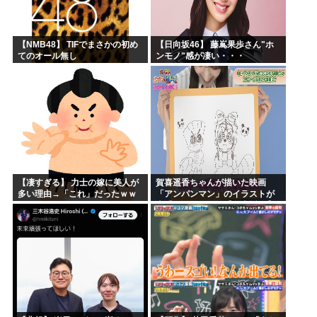
【NMB48】 TIFでまさかの初め
【日向坂46】 藤嶌果歩さん"ホ
てのオール無し
ンモノ"感が凄い・・・
【凄すぎる】 力士の嫁に美人が
賀喜遥香ちゃんが描いた映画
多い理由→「これ」だったｗｗ
「アンパンマン」のイラストが
ｗｗｗｗｗ
上手すぎる！！！【乃木坂46】