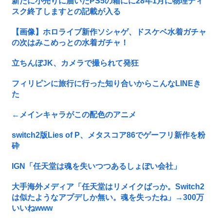
新たに小売りに届いたPS5の箱にに28年1月に物理ディ
スク終了しますとの記載が入る
【画像】ホロライブ新作ソシャゲ、ドスケベ水着ガチャ
の次はみこめっとの水着ガチャ！
立ちんぼJK、カメラで撮られて発狂
フィリピンに旅行に行った知り合いからこんなLINEき
た
←メインキャラがこの配色のアニメ
switch2版Lies of P、メタスコア86でゲーフリ新作を粉
砕
IGN「任天堂は魂を失いつつあるしょぼい会社」
大手海外メディア「任天堂はリメイクばっか。Switch2
は似たようなアプデしか無い。魂を失ったね」→300万
いいねwww