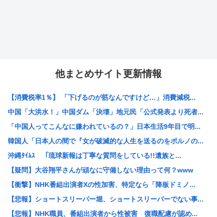
他まとめサイト更新情報
【消費税率1％】 「下げるのが筋なんですけど…」消費減税...
中国「大洪水！」中国ダム「決壊」地元民「公式発表より死者...
「中国人ってこんなに嫌われているの？」日本生活9年目で明...
韓国人「日本人の間で『女が破滅的な人生を送るのをポルノの...
沖縄ﾀｲﾑｽ 「琉球新報は丁寧な質問をしている!!遺族と...
【疑問】大谷翔平さんが頑なに守備しない理由って何？www
【衝撃】NHK番組出演者Xの性加害、特定なら「降板ドミノ...
【悲報】ショートスリーパー堀、ショートスリーパーでない事...
【悲報】NHK職員、番組出演者から性被害 復職配慮が認め...