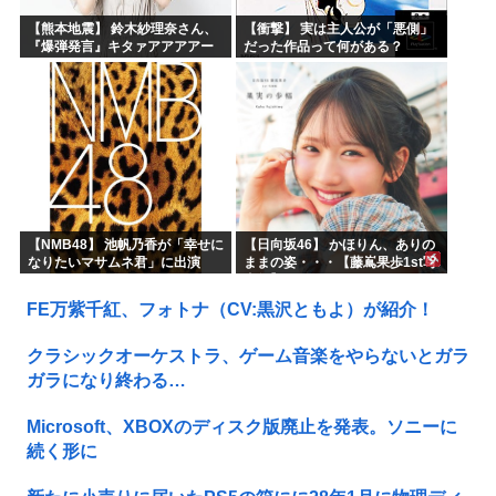
【熊本地震】 鈴木紗理奈さん、
【衝撃】 実は主人公が「悪側」
『爆弾発言』キタァアアアアー
だった作品って何がある？
ーーーーー！！
【NMB48】 池帆乃香が「幸せに
【日向坂46】 かほりん、ありの
なりたいマサムネ君」に出演
ままの姿・・・【藤嶌果歩1st写
真集】
FE万紫千紅、フォトナ（CV:黒沢ともよ）が紹介！
クラシックオーケストラ、ゲーム音楽をやらないとガラ
ガラになり終わる…
Microsoft、XBOXのディスク版廃止を発表。ソニーに
続く形に