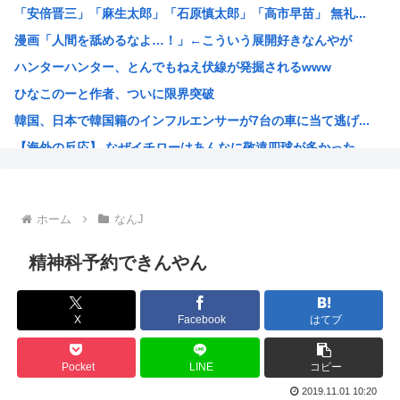
「安倍晋三」「麻生太郎」「石原慎太郎」「高市早苗」 無礼...
【困惑】ミセスグリーンアップルさんってもう落ち目なんか？...
漫画「人間を舐めるなよ…！」←こういう展開好きなんやが
特定外来カミキリムシに1匹300円の賞金をかけた高崎市、...
ハンターハンター、とんでもねえ伏線が発掘されるwww
【朗報】 消費減税、閣議決定 来年4月から2年間1％に
ひなこのーと作者、ついに限界突破
まんさん被災地に手作りおにぎりを出荷www
韓国、日本で韓国籍のインフルエンサーが7台の車に当て逃げ...
毎年恒例の中国大洪水。湖北省秭帰県の現在の様子がこちら
【海外の反応】 なぜイチローはあんなに敬遠四球が多かった...
不同意性交罪の影響で日本でのレ●プ認知件数爆増www
割とマジで年収400以下の人ってどう暮らしてるの？この人...
露悪系アニメ、次なるステージへ
ホーム
なんJ
「ムクゲェジ漫画」ガチでリアルだったwww
【原爆の日】へいわをかえせ
精神科予約できんやん
みい山、あんだけ騒ぎになってるのに未だにどこのメディアも...
週刊少年ジャンプ、発行部数100万部割れwww
X
Facebook
はてブ
日本人「うちの犬、たまたまついてきた八百屋で一目惚れした...
【画像】広島市長のスピーチを聞いてる時の高市早苗の顔ww...
Pocket
LINE
コピー
【雑誌】かつて650万部を誇った「週刊少年ジャンプ」、発...
2019.11.01 10:20