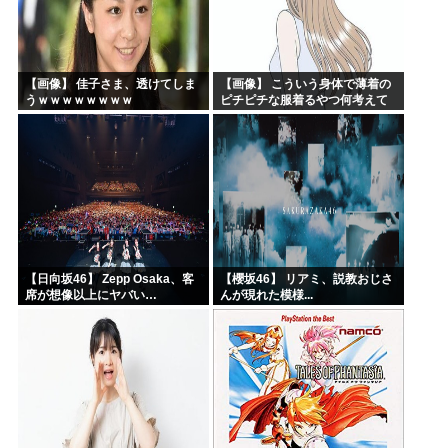
【画像】 佳子さま、透けてしま
【画像】 こういう身体で薄着の
うｗｗｗｗｗｗｗｗ
ピチピチな服着るやつ何考えて
るんだよ
【日向坂46】 Zepp Osaka、客
【櫻坂46】 リアミ、説教おじさ
席が想像以上にヤバい…
んが現れた模様...