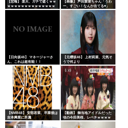
【悲報】 楽天、ガチで逝くｗｗ
【画像】 芦田愛菜ちゃん「うわ
ｗｗｗｗｗｗｗｗｗｗｗｗｗｗ
ー、すごい！なんか出てる♥」
ｗｗｗｗ
【日向坂46】 マネージャーさ
【元櫻坂46】 上村莉菜、元気そ
ん、これは超有能！！
うで何より
【NMB48】 安部若菜、卒業後は
【動画】 御当地アイドルだった
吉本興業に所属
頃の今田美桜、レベチｗｗｗｗ
ｗｗｗｗｗｗｗｗｗｗｗｗｗｗ