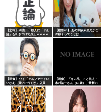
【悲報】 有吉、一般人に「ド正
【櫻坂46】 あの幸阪茉里乃がこ
論」を叩きつけて炎上ｗｗｗｗ
の様子ってことは...
ｗｗｗｗ
【画像】 ワイ「アルファードい
【画像】 「キム兄」こと芸人・
いなあ。買いに行くか」店員
木村祐一さん（63歳）、最新の
「ほいっ見積もりな！」ワイ
松本人志さんとのツーショット
「金額おかしくね？」←お前ら
が完全に別人だとネット騒然！
もそう思うよな？？？？？
「マジで誰かわからん」...