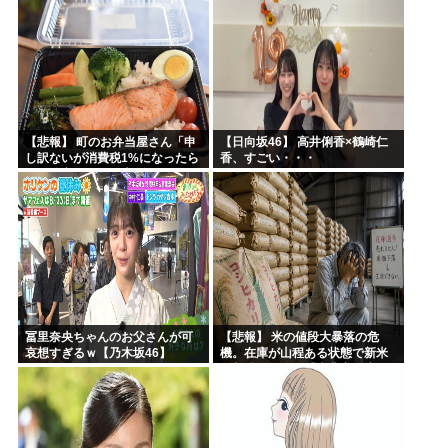
【悲報】 町のお弁当屋さん「申
【日向坂46】 高井俐香×鶴崎仁
し訳ないが消費税1%になったら
香、すごい・・・
その分商品代を値上げするわ」
冨里奈央ちゃんのお父さんが可
【悲報】 米の値段大暴落の危
哀想すぎるｗ【乃木坂46】
機。在庫が山程ある状態で新米
の収穫始まる。「米農家が生活
できない」