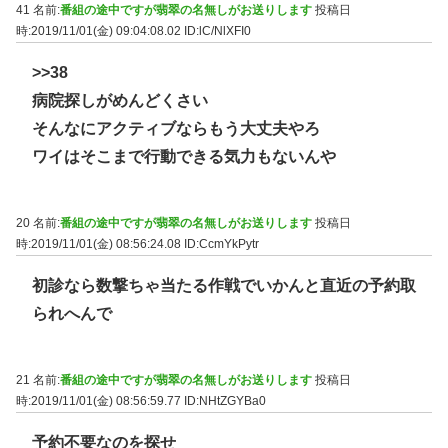
41 名前:
番組の途中ですが翡翠の名無しがお送りします
投稿日
時:2019/11/01(金) 09:04:08.02
ID:lC/NlXFI0
>>38
病院探しがめんどくさい
そんなにアクティブならもう大丈夫やろ
ワイはそこまで行動できる気力もないんや
20 名前:
番組の途中ですが翡翠の名無しがお送りします
投稿日
時:2019/11/01(金) 08:56:24.08
ID:CcmYkPytr
初診なら数撃ちゃ当たる作戦でいかんと直近の予約取
られへんで
21 名前:
番組の途中ですが翡翠の名無しがお送りします
投稿日
時:2019/11/01(金) 08:56:59.77
ID:NHtZGYBa0
予約不要なのを探せ