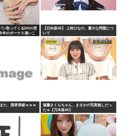
【原爆の日】へいわをかえせ
課す...
みい山、あんだけ騒ぎになって
んね...
週刊少年ジャンプ、発行部数1
バン取ってくるDHの営
【日向坂46】 上村ひなの、重大な問題につ
今年のボーナス凄いこ
いて
日本人「うちの犬、たまたまつ
KB48いともも】
すまた、限界突破ｗｗｗ
遠藤さくらちゃん、まさかの写真無しだっ
たｗ【乃木坂46】