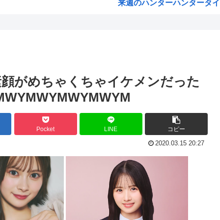
来週のハンターハンタータイソ
を支給
『ヤニねこ』の喫煙や覚醒剤の
けら...
海外「これが文明か！」日本に
た結...
ゼレンスキー大統領「日本の支
支援...
「沢城みゆき」「悠木碧」「坂
さん素顔がめちゃくちゃイケメンだった
介入...
「安倍晋三」「麻生太郎」「石
MWYMWYMWYMWYM
ます...
漫画「人間を舐めるなよ…！
くぱ...
ハンターハンター、とんでも
Pocket
LINE
コピー
撃告...
ひなこのーと作者、ついに限
2020.03.15 20:27
れて...
韓国、日本で韓国籍のインフル
..
【海外の反応】 なぜイチロー
た...
割とマジで年収400以下の人
えて...
露悪系アニメ、次なるステー
「ムクゲェジ漫画」ガチでリ