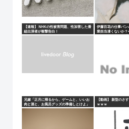
秋田にアラブが2兆円の投資決定
イランがホルムズ海峡を通航する全商船に7%の通航料を
【悲報】ちいかわ原作セイレーン編リアルタイム勢「つま
【速報】 NHKの性被害問題、性加害した番
伊藤百花の仕事バン
組出演者が衝撃告白！
業担当凄くないか？
ワイの昼飯見て
とになりそう！！【A
兄嫁「正月に帰るから、ゲームと、いいお
【動画】 新型のさ
肉と酒と、お風呂グッズの準備しとけよ」
ｗｗｗ
寝起きの私「知るかボケ」兄嫁「キィィィ
ィー！！！！」私「あ…」