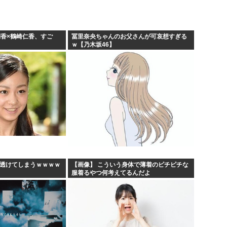
俐香×鶴崎仁香、すご
冨里奈央ちゃんのお父さんが可哀想すぎる
ｗ【乃木坂46】
、透けてしまうｗｗｗｗ
【画像】 こういう身体で薄着のピチピチな
服着るやつ何考えてるんだよ