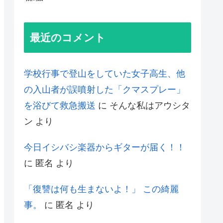
最近のコメント
学校行事で登山をしていた女子高生、他
の入山者が誤噴射した「クマスプレー」
を浴びて救急搬送
に
そんな私はアウシタ
ン
より
今日イシバシ楽器からギターが届く！！
に
匿名
より
「復讐は何も生まないよ！」 この綺麗
事。
に
匿名
より