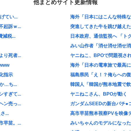
他まとめサイト更新情報
てい...
海外「日本にはこんな特殊な標
訴ｗ...
突進してきた牛を跳び越えたら
税...
日本政府、通信監視へ 「ト
みい山作者「消せ消せ消せ消
死者...
ヤニねこ、BPOで問題視され
www
海外「日本の電車旅で最高に気
化指示
福島県民「え！？俺らへの復興
…ち...
韓国人「韓国が熊本地震で飲料
ぎて...
ヤニねこさん、BPOが動く
売っ...
ガンダムSEEDの新台パチ●
...
高市早苗熊本視察PVを映像デ
苗。...
みいちゃんのモデルになった