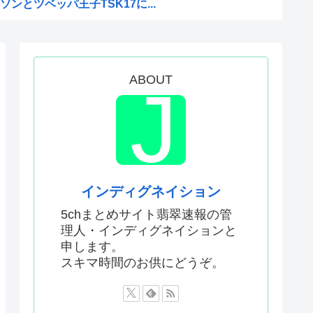
ンとツベッパ王子TSK17に...
注射シーン、青少年への影響を...
比べて超石器時代だった英国に...
援は大きくない」3兆円も支援...
ABOUT
本真綾」「黒沢ともよ」パチ●...
原慎太郎」「高市早苗」 無礼...
」←こういう展開好きなんやが
ねえ伏線が発掘されるwww
界突破
インディグネイション
エンサーが7台の車に当て逃げ...
5chまとめサイト翡翠速報の管
理人・インディグネイションと
はあんなに敬遠四球が多かった...
申します。
ってどう暮らしてるの？この人...
スキマ時間のお供にどうぞ。
ジへ
アルだったwww