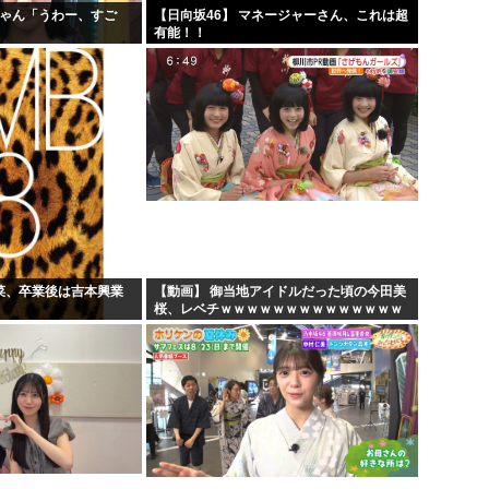
ちゃん「うわー、すご
【日向坂46】 マネージャーさん、これは超
」
有能！！
若菜、卒業後は吉本興業
【動画】 御当地アイドルだった頃の今田美
桜、レベチｗｗｗｗｗｗｗｗｗｗｗｗｗｗ
ｗｗｗｗ