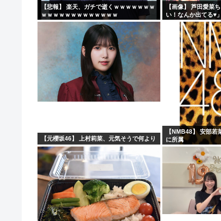
【悲報】 楽天、ガチで逝くｗｗｗｗｗｗｗ
【画像】 芦田愛菜
ｗｗｗｗｗｗｗｗｗｗｗｗｗ
い！なんか出てる♥
【NMB48】 安部
【元櫻坂46】 上村莉菜、元気そうで何より
に所属