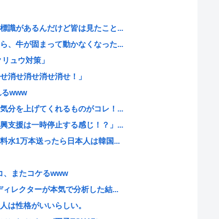
識があるんだけど皆は見たこと...
、牛が固まって動かなくなった...
クリュウ対策」
せ消せ消せ消せ消せ！」
るwww
分を上げてくれるものがコレ！...
支援は一時停止する感じ！？」...
水1万本送ったら日本人は韓国...
コ、またコケるwww
ィレクターが本気で分析した結...
人は性格がいいらしい。