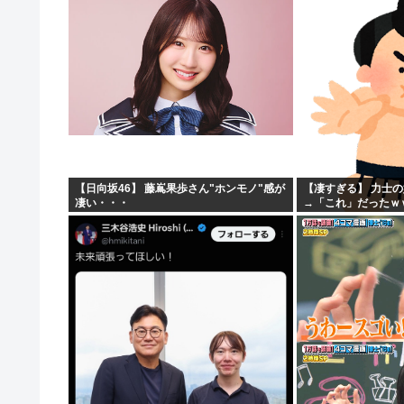
思うよな？？？？？
「マジで誰かわからん」
【日向坂46】 藤嶌果歩さん"ホンモノ"感が
【凄すぎる】 力士
凄い・・・
→「これ」だったｗ