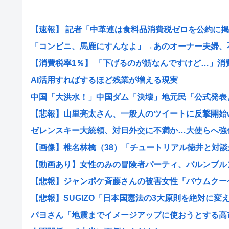
【速報】 記者「中革連は食料品消費税ゼロを公約に掲げ
「コンビニ、馬鹿にすんなよ」→あのオーナー夫婦、不起
【消費税率1％】 「下げるのが筋なんですけど…」消費減
AI活用すればするほど残業が増える現実
中国「大洪水！」中国ダム「決壊」地元民「公式発表より
【悲報】山里亮太さん、一般人のツイートに反撃開始
ゼレンスキー大統領、対日外交に不満か…大使らへ強
【画像】椎名林檎（38）「チュートリアル徳井と対談か
【動画あり】女性のみの冒険者パーティ、バルンブルンす
【悲報】ジャンポケ斉藤さんの被害女性「バウムクーヘン
【悲報】SUGIZO「日本国憲法の3大原則を絶対に変えさ
パヨさん「地震までイメージアップに使おうとする高市早