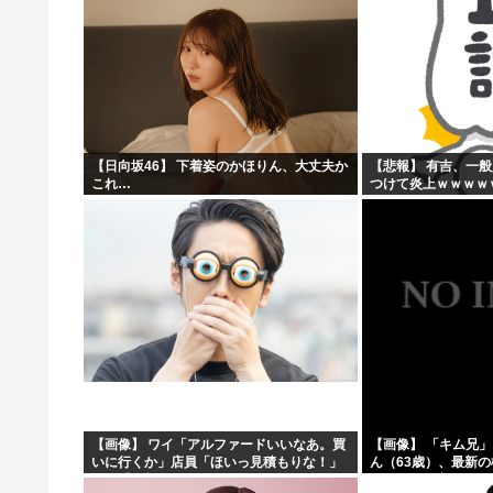
【日向坂46】 下着姿のかほりん、大丈夫か
【悲報】 有吉、一
これ…
つけて炎上ｗｗｗｗ
【画像】 ワイ「アルファードいいなあ。買
【画像】 「キム兄
いに行くか」店員「ほいっ見積もりな！」
ん（63歳）、最新
ワイ「金額おかしくね？」←お前らもそう
ショットが完全に別