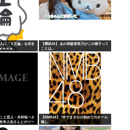
般人に「ド正論」を叩き
【櫻坂46】 あの幸阪茉里乃がこの様子って
ｗｗｗｗ
ことは...
」こと芸人・木村祐一さ
【NMB48】 TIFでまさかの初めてのオール
の松本人志さんとのツー
無し
人だとネット騒然！