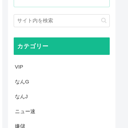
るのに未だにどこのメディアも...
00万部割れwww
いてきた八百屋で一目惚れした...
カテゴリー
VIP
なんG
なんJ
ニュー速
嫌儲