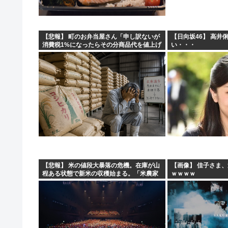
【悲報】 町のお弁当屋さん「申し訳ないが
【日向坂46】 高井
消費税1%になったらその分商品代を値上げ
い・・・
するわ」
【悲報】 米の値段大暴落の危機。在庫が山
【画像】 佳子さま
程ある状態で新米の収穫始まる。「米農家
ｗｗｗｗ
が生活できない」