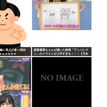
...
の嫁に美人が多い理由
賀喜遥香ちゃんが描いた映画「アンパンマ
ｗｗｗｗｗｗ
ン」のイラストが上手すぎる！！！【乃木
坂46】