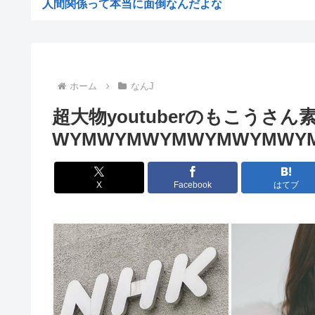
人間関係って本当に面倒なんだよな
赤十字、スペイン領セウタに殺到した不法移民に物資
【悲報】女さん、事故（全治4ヶ月半・車は廃車）でぶつ
高市早苗熊本視察PVを映像ディレクターが本気で分析し
ホーム
なんJ
ゼレンスキー大統領「日本の支援は大きくない」3兆円も
超大物youtuberのもこう
【ひろゆき他】Xのインフルエンサー達「高市さぁ、為替
WYMWYMWYMWYMWYMWY
前泊博盛氏「私が総理大臣になったら中国に謝罪しに行き
【画像】ひなこのーと作者、またも一線を超える(朝活～
X
Facebook
はてブ
【速報】NHKの性被害問題、性加害した番組出演者が衝
仲居さんに「ありがとう」と言うエッヂャー、袋叩きにさ
円は年末149円へ、BofA予想修正 協調介入に加え日銀.
【消費減税】日本の社会保障、岐路に 財源5兆円見通し立
高市「永住許可が出たら生活保護貰おうなんて外国人が増
最近の若年、芸能人を全然知らないwww