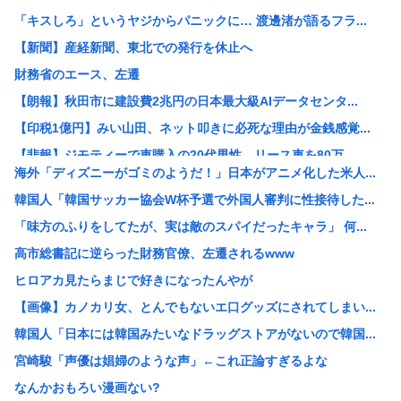
「キスしろ」というヤジからパニックに… 渡邊渚が語るフラ...
【新聞】産経新聞、東北での発行を休止へ
財務省のエース、左遷
【朗報】秋田市に建設費2兆円の日本最大級AIデータセンタ...
【印税1億円】みい山田、ネット叩きに必死な理由が金銭感覚...
【悲報】ジモティーで車購入の20代男性、リース車を80万...
海外「ディズニーがゴミのようだ！」日本がアニメ化した米人...
珍しく南北から同時に叩かれた日本 韓国からは「領土問題」...
韓国人「韓国サッカー協会W杯予選で外国人審判に性接待した...
パヨク「アジア人民、中国人民と連帯して戦おー！悪政高市を...
「味方のふりをしてたが、実は敵のスパイだったキャラ」 何...
みんなで大家さん「成田は日本の下町が開発したゴミをエネル...
高市総書記に逆らった財務官僚、左遷されるwww
【画像】X民さん「ニンニクが青い！こんなの食えない！」
ヒロアカ見たらまじで好きになったんやが
【悲報】楽しんごさん、清水良太郎さんとの“過去の因縁”を...
【画像】カノカリ女、とんでもないエ口グッズにされてしまい...
【衝撃】元ジャンポケ斉藤慎二被告の判決を堀江貴文さんが予...
韓国人「日本には韓国みたいなドラッグストアがないので韓国...
【速報】北朝鮮が日本海に向けてミサイル発射
宮崎駿「声優は娼婦のような声」←これ正論すぎるよな
【悲報】高市首相の“個人的なSNS投稿”で習近平ブチギレ...
なんかおもろい漫画ない?
【衝撃】木村祐一の変貌ぶりに「誰かわからん」「いつの間に...