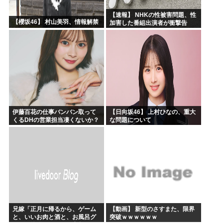
【速報】 NHKの性被害問題、性
【櫻坂46】 村山美羽、情報解禁
加害した番組出演者が衝撃告
白！
伊藤百花の仕事バンバン取って
【日向坂46】 上村ひなの、重大
くるDHの営業担当凄くないか？
な問題について
今年のボーナス凄いことになり
そう！！【AKB48いともも】
兄嫁「正月に帰るから、ゲーム
【動画】 新型のさすまた、限界
と、いいお肉と酒と、お風呂グ
突破ｗｗｗｗｗｗ