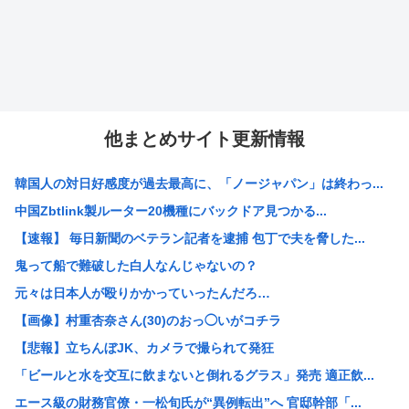
他まとめサイト更新情報
韓国人の対日好感度が過去最高に、「ノージャパン」は終わっ...
中国Zbtlink製ルーター20機種にバックドア見つかる...
【速報】 毎日新聞のベテラン記者を逮捕 包丁で夫を脅した...
鬼って船で難破した白人なんじゃないの？
元々は日本人が殴りかかっていったんだろ…
【画像】村重杏奈さん(30)のおっ◯いがコチラ
【悲報】立ちんぼJK、カメラで撮られて発狂
「ビールと水を交互に飲まないと倒れるグラス」発売 適正飲...
エース級の財務官僚・一松旬氏が“異例転出”へ 官邸幹部「...