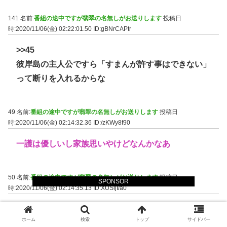
141 名前:
番組の途中ですが翡翠の名無しがお送りします
投稿日
時:2020/11/06(金) 02:22:01.50
ID:gBNrCAPtr
>>45
彼岸島の主人公ですら「すまんが許す事はできない」
って断りを入れるからな
49 名前:
番組の途中ですが翡翠の名無しがお送りします
投稿日
時:2020/11/06(金) 02:14:32.36
ID:/zKWy8f90
一護は優しいし家族思いやけどなんかなあ
50 名前:
番組の途中ですが翡翠の名無しがお送りします
投稿日
SPONSOR
時:2020/11/06(金) 02:14:35.13
ID:XUSljI/a0
優しさなんて要らないんだが
ホーム
検索
トップ
サイドバー