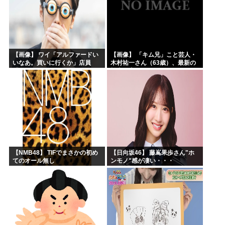
【画像】 ワイ「アルファードい
【画像】 「キム兄」こと芸人・
いなあ。買いに行くか」店員
木村祐一さん（63歳）、最新の
「ほいっ見積もりな！」ワイ
松本人志さんとのツーショット
「金額おかしくね？」←お前ら
が完全に別人だとネット騒然！
もそう思うよな？？？？？
「マジで誰かわからん」...
【NMB48】 TIFでまさかの初め
【日向坂46】 藤嶌果歩さん"ホ
てのオール無し
ンモノ"感が凄い・・・