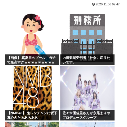
2020.11.06 02:47
ひぐらし原作北条沙都子「大きいのやだ！気持ち悪いのやだ！...
海外「日本にはこんな特殊な標識があるんだけど皆は見たこと...
森山前自民党幹事長「日中首脳会談の写真を高市が勝手にSN...
突進してきた牛を跳び越えたら、牛が固まって動かなくなった...
バトル漫画の主人公でライバルがいないキャラ、存在しない
週刊少年ジャンプ、発行部数100万部割れ
【画像】 真夏日のプール、ガチ
内田梨瑚受刑者「社会に戻りた
で最高すぎｗｗｗｗｗｗｗｗｗ
いです」
ｗ
【NMB48】 鬼レンチャンに坂下
佐々木優佳里さんが永尾まりや
真心きたあああああ
プロデュースグループ
「WASURENA」に加入発表！
現在のグループと兼任へ【元