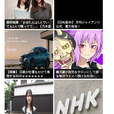
柴田柚菜 「まゆたんは1人でい
【日向坂46】 月刊ジャイアンツ
ても1人で喋ってて…」【乃木坂
公式、重大告知！
46】
【画像】 日産が社運をかけて発
義兄嫁が自宅をサロンにして姪
売するSUVｗｗｗｗｗｗｗ
を毎日ウトメへ預ける生活に。
数年後、そのツケが一気に回っ
てきて…