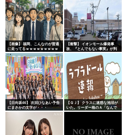
AKB48ゆかるん・まりやぎ】
【画像】 福岡、こんなのが普通
【衝撃】 イオンモール爆発事
に走ってるｗｗｗｗｗｗｗｗｗ
故、『とんでもない事実』が判
ｗｗｗｗｗｗｗ
明してしまう・・・・・・
【日向坂46】 次回ひなあい予告
【ＧＪ】 クラスに迷惑な池沼が
にまさかの文字が・・・
いた。リーダー格のＡ「なんで
支援学級に入れないんです
か？」先生「背の高い低いと同
じで、これも個性なの！差別は...