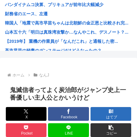
バンダイナムコ決算、プリキュアが前年比大幅減少
ついに来ちゃったの？アメリカでヒューマノイドロボットが家...
財務省のエース、左遷
中国製ルーター20機種にバックドア、外部から完全制御のお...
韓国人「地震で高市早苗ちゃんは北朝鮮の金正恩と比較され完...
中国人のリウさん、新エネ車で国境越えたら遠隔操作で30時...
山本五十六「明日は真珠湾攻撃か…なんやこれ、デスノート？...
北朝鮮が何かを発射
【2019年】 重機の作業員が「なんだこれ」と通報した密...
コメ価格先行き指数 過去最低 今後も値下がり傾向
高市早苗の秘書のガンステージ4はどうなったの？
中国「大洪水！」中国ダム「決壊」地元民「公式発表より死者...
アメリカ「ヤニねこは黒人をネコ娘にして黒人差別を描いた社...
維新県議、無許可で選挙カーレンタル事業 複数の維新候補が...
ホーム
なんJ
韓国人「現在、日本が密かに韓国からパクっているものがこち...
漫画の画像持ってないか
鬼滅信者ってよく炭治郎がジャンプ史上一
孫悟飯、『魔閃光』しかオリジナル技がないwww
番優しい主人公とかいうけど
トランプ政権高官「ちょっと中国企業制裁したりしただけなの...
出せよ…お前らが描いた絵!!
X
Facebook
はてブ
【画像】ブルーロックの監督、キレるwww
【高市朗報】高市早苗の名言、偉人の名言としてブロガーにま...
Pocket
LINE
コピー