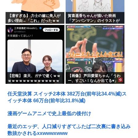
【凄すぎる】 力士の嫁に美人が
賀喜遥香ちゃんが描いた映画
多い理由→「これ」だったｗｗ
「アンパンマン」のイラストが
ｗｗｗｗｗ
上手すぎる！！！【乃木坂46】
【悲報】 楽天、ガチで逝くｗｗ
【画像】 芦田愛菜ちゃん「うわ
ｗｗｗｗｗｗｗｗｗｗｗｗｗｗ
ー、すごい！なんか出てる♥」
ｗｗｗｗ
任天堂決算 スイッチ2本体 382万台(前年比34.4%減)ス
イッチ本体 66万台(前年比31.8%減)
漫画ゲームアニメで史上最低の後付け
最近のエッヂ、人口減りすぎてふたば二次裏に書き込み
数抜かされるxxwwwxwww