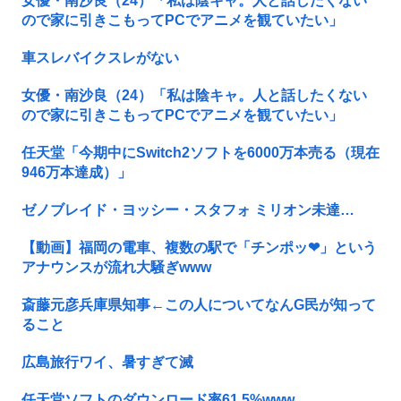
女優・南沙良（24）「私は陰キャ。人と話したくない
ので家に引きこもってPCでアニメを観ていたい」
車スレバイクスレがない
女優・南沙良（24）「私は陰キャ。人と話したくない
ので家に引きこもってPCでアニメを観ていたい」
任天堂「今期中にSwitch2ソフトを6000万本売る（現在
946万本達成）」
ゼノブレイド・ヨッシー・スタフォ ミリオン未達…
【動画】福岡の電車、複数の駅で「チンポッ❤」という
アナウンスが流れ大騒ぎwww
斎藤元彦兵庫県知事←この人についてなんG民が知って
ること
広島旅行ワイ、暑すぎて滅
任天堂ソフトのダウンロード率61.5%www