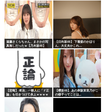
ッズの準備しとけよ」寝起きの
私「知るかボケ」兄嫁「キィィ
ィィー！！！！」私「あ…」
遠藤さくらちゃん、まさかの写
【日向坂46】 下着姿のかほり
真無しだったｗ【乃木坂46】
ん、大丈夫かこれ…
【悲報】 有吉、一般人に「ド正
【櫻坂46】 あの幸阪茉里乃がこ
論」を叩きつけて炎上ｗｗｗｗ
の様子ってことは...
ｗｗｗｗ