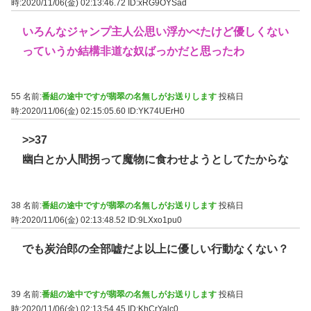
時:2020/11/06(金) 02:13:46.72
ID:xRG9OYSad
いろんなジャンプ主人公思い浮かべたけど優しくない
っていうか結構非道な奴ばっかだと思ったわ
55 名前:
番組の途中ですが翡翠の名無しがお送りします
投稿日
時:2020/11/06(金) 02:15:05.60
ID:YK74UErH0
>>37
幽白とか人間拐って魔物に食わせようとしてたからな
38 名前:
番組の途中ですが翡翠の名無しがお送りします
投稿日
時:2020/11/06(金) 02:13:48.52
ID:9LXxo1pu0
でも炭治郎の全部嘘だよ以上に優しい行動なくない？
39 名前:
番組の途中ですが翡翠の名無しがお送りします
投稿日
時:2020/11/06(金) 02:13:54.45
ID:KhCrYalc0