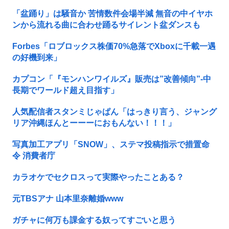
「盆踊り」は騒音か 苦情数件会場半減 無音の中イヤホ
ンから流れる曲に合わせ踊るサイレント盆ダンスも
Forbes「ロブロックス株価70%急落でXboxに千載一遇
の好機到来」
カプコン「『モンハンワイルズ』販売は”改善傾向”-中
長期でワールド超え目指す」
人気配信者スタンミじゃぱん「はっきり言う、ジャング
リア沖縄ほんとーーーにおもんない！！！」
写真加工アプリ「SNOW」、ステマ投稿指示で措置命
令 消費者庁
カラオケでセクロスって実際やったことある？
元TBSアナ 山本里奈離婚www
ガチャに何万も課金する奴ってすごいと思う