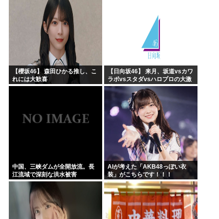
【櫻坂46】 森田ひかる推し、こ
【日向坂46】 来月、坂道vsカワ
れには大歓喜
ラボvsスタダvsハロプロの大激
戦
中国、三峡ダムが全開放流。長
AIが考えた「AKB48っぽい衣
江流域で深刻な洪水被害
装」がこちらです！！！