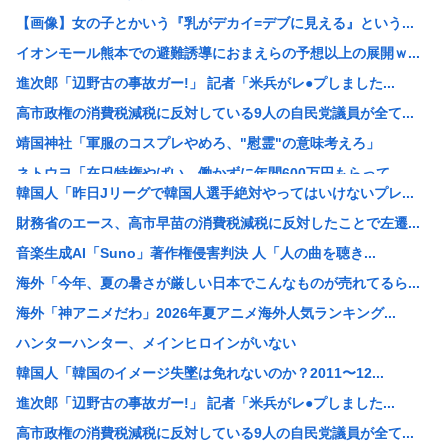
【画像】女の子とかいう『乳がデカイ=デブに見える』という...
イオンモール熊本での避難誘導におまえらの予想以上の展開ｗ...
進次郎「辺野古の事故ガー!」 記者「米兵がレ●プしました...
高市政権の消費税減税に反対している9人の自民党議員が全て...
靖国神社「軍服のコスプレやめろ、"慰霊"の意味考えろ」
ネトウヨ「在日特権やばい。働かずに年間600万円もらって...
韓国人「昨日Jリーグで韓国人選手絶対やってはいけないプレ...
【重要指名手配】八田與一容疑者、新写真公開も「もう死んで...
財務省のエース、高市早苗の消費税減税に反対したことで左遷...
小野田大臣、「元々おまえも外国籍だろ？」というツッコミを...
音楽生成AI「Suno」著作権侵害判決 人「人の曲を聴き...
中国「日本は原爆被害者の立場で同情を買おうとするのを止め...
海外「今年、夏の暑さが厳しい日本でこんなものが売れてるら...
【速報】USスチール、1800億円の黒字www
海外「神アニメだわ」2026年夏アニメ海外人気ランキング...
【悲報】 週刊誌、好き放題書きまくる 高市早苗首相は新公...
ハンターハンター、メインヒロインがいない
【画像】例の美人すぎるおにぎり屋さん、裏でおっさんが握っ...
韓国人「韓国のイメージ失墜は免れないのか？2011〜12...
【高市総理】非核三原則「堅持している」 長崎平和祈念式典...
進次郎「辺野古の事故ガー!」 記者「米兵がレ●プしました...
コールマンの人気商品が変わった？キャンプ離れの中で売れる...
高市政権の消費税減税に反対している9人の自民党議員が全て...
【悲報】全席指定･事前販売制｢琵琶湖三市同時花火大会｣が...