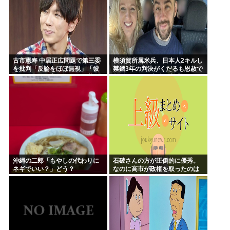
古市憲寿 中居正広問題で第三委
横須賀所属米兵、日本人2キルし
を批判「反論をほぼ無視」「彼
禁錮3年の判決がくだるも恩赦で
らが一方的に言ったことが世の
釈放！ニュー速愛国者「辺野
中に定着してしまう」橋下徹も
古！」
同調
沖縄の二郎「もやしの代わりに
石破さんの方が圧倒的に優秀。
ネギでいい？」どう？
なのに高市が政権を取ったのは
おかしい