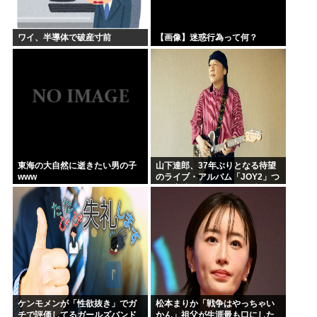
ワイ、半導体で破産寸前
【画像】迷惑行為って何？
東海の大自然に逝きたい男の子
山下達郎、37年ぶりとなる待望
www
のライブ・アルバム「JOY2」つ
いに完成、10月14日に発売
ケンモメンが「性欲抜き」でガ
松本まりか「戦争はやっちゃい
チで評価してるガールズバンド
かん」祖父が生涯最も口にした