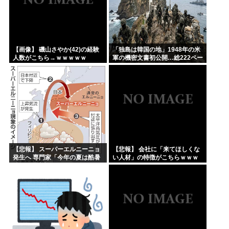
【画像】 磯山さやか(42)の経験
「独島は韓国の地」1948年の米
人数がこちら→ｗｗｗｗｗ
軍の機密文書初公開…総222ペー
ジ！
【悲報】 スーパーエルニーニョ
【悲報】 会社に「来てほしくな
発生へ 専門家「今年の夏は酷暑
い人材」の特徴がこちらｗｗｗ
続きで過去類を見ないレベルの
ｗｗ
暑さだから覚悟しとけ」