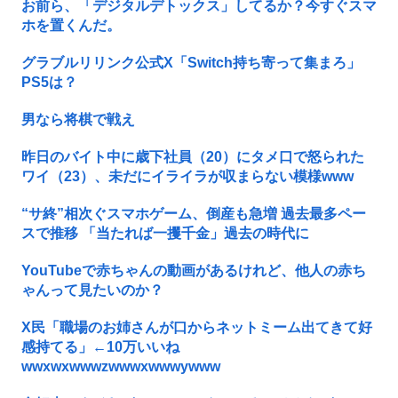
お前ら、「デジタルデトックス」してるか？今すぐスマ
ホを置くんだ。
グラブルリリンク公式X「Switch持ち寄って集まろ」
PS5は？
男なら将棋で戦え
昨日のバイト中に歳下社員（20）にタメ口で怒られた
ワイ（23）、未だにイライラが収まらない模様www
“サ終”相次ぐスマホゲーム、倒産も急増 過去最多ペー
スで推移 「当たれば一攫千金」過去の時代に
YouTubeで赤ちゃんの動画があるけれど、他人の赤ち
ゃんって見たいのか？
X民「職場のお姉さんが口からネットミーム出てきて好
感持てる」←10万いいね
wwxwxwwwzwwwxwwwywww