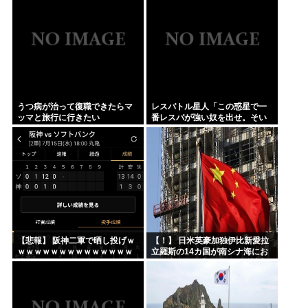
うつ病が治って復職できたらマ
レスバトル星人「この惑星で一
ッマと旅行に行きたい
番レスバが強い奴を出せ。そい
つが負けたら滅ぼす」 誰を出
す？
【悲報】 阪神二軍で晒し投げｗ
【！】 日米英豪加独伊比新愛拉
ｗｗｗｗｗｗｗｗｗｗｗｗｗｗ
立羅斯の14カ国が南シナ海にお
ｗｗｗｗｗｗxｗｗｗｗｗｗｗｗ
ける中国の一方的行動に反対声
ｗｗｗｗ
明 中国、国際的孤立へ