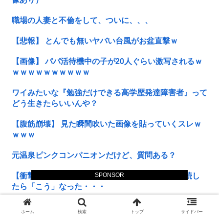
職場の人妻と不倫をして、ついに、、、
【悲報】 とんでも無いヤバい台風がお盆直撃ｗ
【画像】 パパ活待機中の子が20人ぐらい激写されるｗ
ｗｗｗｗｗｗｗｗｗｗ
ワイみたいな『勉強だけできる高学歴発達障害者』って
どう生きたらいいんや？
【腹筋崩壊】 見た瞬間吹いた画像を貼っていくスレｗ
ｗｗｗ
元温泉ピンクコンパニオンだけど、質問ある？
SPONSOR
【衝撃】 ワイ、保険金2億円と遺産6000万円を相続し
たら「こう」なった・・・
【田舎のミステリー】 タヌキが人間に化ける説、これ
ホーム
検索
トップ
サイドバー
多分マジ