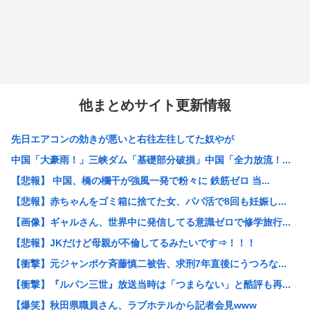
他まとめサイト更新情報
先日エアコンの効きが悪いと右往左往してた奴やが
中国「大豪雨！」三峡ダム「基礎部分破損」中国「全力放流！...
【悲報】 中国、橋の欄干が強風一発で粉々に 鉄筋ゼロ 当...
【悲報】赤ちゃんをゴミ箱に捨てた女、パパ活で8回も妊娠し...
【画像】ギャルさん、世界中に発信してる意識ゼロで修学旅行...
【悲報】JKだけど母親が不倫してるみたいです⇒！！！
【衝撃】元ジャンポケ斉藤慎二被告、求刑7年直後にうつろな...
【衝撃】『ルパン三世』放送当時は「つまらない」と酷評も再...
【爆笑】秋田県職員さん、ラブホテルから記者会見www