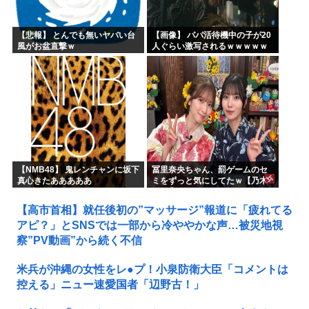
【悲報】 とんでも無いヤバい台
【画像】 パパ活待機中の子が20
風がお盆直撃ｗ
人ぐらい激写されるｗｗｗｗｗ
ｗｗｗｗｗｗ
【NMB48】 鬼レンチャンに坂下
冨里奈央ちゃん、罰ゲームのセ
真心きたあああああ
ミをずっと気にしてたｗ【乃木
坂46】
【高市首相】就任後初の”マッサージ”報道に「疲れてる
アピ？」とSNSでは一部から冷ややかな声…被災地視
察”PV動画”から続く不信
米兵が沖縄の女性をレ●プ！小泉防衛大臣「コメントは
控える」ニュー速愛国者「辺野古！」