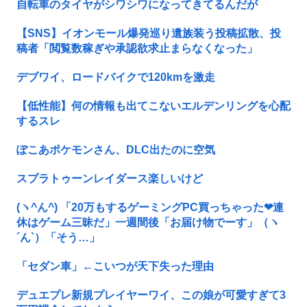
自転車のタイヤがシワシワになってきてるんだが
【SNS】イオンモール爆発巡り遺族装う投稿拡散、投
稿者「閲覧数稼ぎや承認欲求止まらなくなった」
デブワイ、ロードバイクで120kmを激走
【低性能】何の情報も出てこないエルデンリングを心配
するスレ
ぽこあポケモンさん、DLC出たのに空気
スプラトゥーンレイダース楽しいけど
(ヽ^ん^) 「20万もするゲーミングPC買っちゃった❤連
休はゲーム三昧だ」一週間後「お届け物でーす」（ヽ
´ん`）「そう…」
「セダン車」←こいつが天下失った理由
デュエプレ新規プレイヤーワイ、この娘が可愛すぎて3