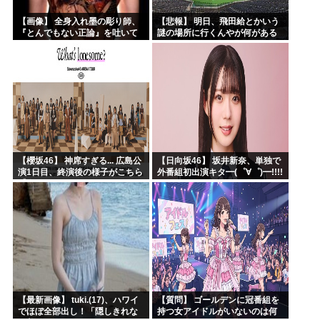
【画像】 全身入れ墨の彫り師、
【悲報】 明日、飛田給とかいう
『とんでもない正論』を吐いて
謎の場所に行くんやが何がある
30万再生されてしまうｗｗｗｗ
んや????・・・・・・・・・
ｗｗｗ
【櫻坂46】 神席すぎる... 広島公
【日向坂46】 坂井新奈、単独で
演1日目、終演後の様子がこちら
外番組初出演キタ━(゜∀゜)━!!!!
【全国ツアー2026 What’s
lonesome?】
【最新画像】 tuki.(17)、ハワイ
【質問】 ゴールデンに冠番組を
でほぼ全部出し！「隠しきれな
持つ女アイドルがいないのは何