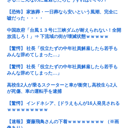
【恐怖】 家族葬・一日葬なら安いという風潮、完全に
嘘だった・・・・
中国政府「台風１３号に三峡ダムが耐えられない！全開
放流しろ！」⇒ 下流域の街が壊滅状態ｗｗｗｗｗ
【驚愕】 社長「役立たずの中年社員解雇したら若手も
みんな辞めてしまった…」
【驚愕】 社長「役立たずの中年社員解雇したら若手も
みんな辞めてしまった…」
高校生2人が乗るスクーターと車が衝突し高校生ら2人
が死傷、車の運転手を逮捕
【驚愕】 インドネシア、[ドラえもんが16人発見される
ｗｗｗｗｗｗｗｗｗ
【速報】 齋藤飛鳥さんの下着ｗｗｗｗｗｗｗｗ （※画
像あり）