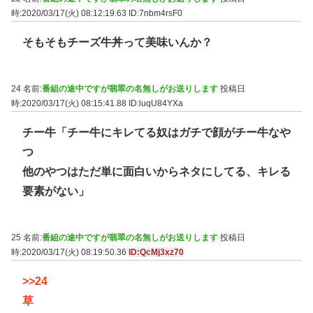
時:2020/03/17(火) 08:12:19.63
ID:7nbm4rsF0
そもそもチーズ牛丼って美味いんか？
24 名前:
番組の途中ですが翡翠の名無しがお送りします
投稿日
時:2020/03/17(火) 08:15:41.88
ID:iuqU84YXa
チー牛「チー牛にキレてる奴はガチで顔がチー牛なや
つ
他のやつはただ単に面白いからネタにしてる、キレる
要素がない」
25 名前:
番組の途中ですが翡翠の名無しがお送りします
投稿日
時:2020/03/17(火) 08:19:50.36
ID:QcMj3xz70
>>24
草