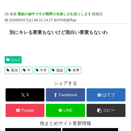
26 名前:
番組の途中ですが翡翠の名無しがお送りします
投稿日
時:2020/03/17(火) 08:21:14.27
ID:PrVtQERyp
別にキレる要素もないけど面白い要素もないわ
なんJ
最強
牛
牛丼
議論
食事
シェアする
X
Facebook
はてブ
Pocket
LINE
コピー
他まとめサイト更新情報