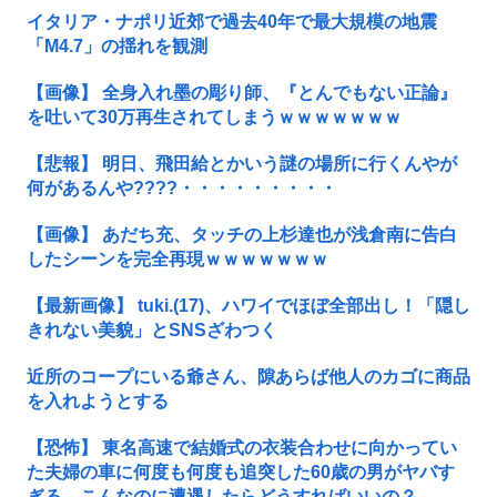
イタリア・ナポリ近郊で過去40年で最大規模の地震
「M4.7」の揺れを観測
【画像】 全身入れ墨の彫り師、『とんでもない正論』
を吐いて30万再生されてしまうｗｗｗｗｗｗｗ
【悲報】 明日、飛田給とかいう謎の場所に行くんやが
何があるんや????・・・・・・・・・
【画像】 あだち充、タッチの上杉達也が浅倉南に告白
したシーンを完全再現ｗｗｗｗｗｗｗ
【最新画像】 tuki.(17)、ハワイでほぼ全部出し！「隠し
きれない美貌」とSNSざわつく
近所のコープにいる爺さん、隙あらば他人のカゴに商品
を入れようとする
【恐怖】 東名高速で結婚式の衣装合わせに向かってい
た夫婦の車に何度も何度も追突した60歳の男がヤバす
ぎる…こんなのに遭遇したらどうすればいいの？