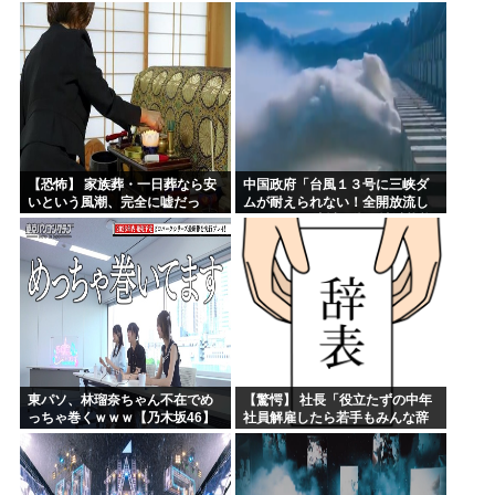
い美貌」とSNSざわつく
故なのか？
【恐怖】 家族葬・一日葬なら安
中国政府「台風１３号に三峡ダ
いという風潮、完全に嘘だっ
ムが耐えられない！全開放流し
た・・・・
ろ！」⇒ 下流域の街が壊滅状態
ｗｗｗｗｗ
東パソ、林瑠奈ちゃん不在でめ
【驚愕】 社長「役立たずの中年
っちゃ巻くｗｗｗ【乃木坂46】
社員解雇したら若手もみんな辞
めてしまった…」