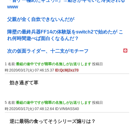
「音ゲー極めたギュゥ‼️」→動きがキモいと冷笑される
www
父親が全く自炊できないんだが
障壁の最終兵器FF14の体験版をswitch2で始めたが こ
れ何時間遊べば面白くなるんだ？
次の仮面ライダー、十二支がモチーフ
1 名前:
番組の途中ですが翡翠の名無しがお送りします
投稿日
時:2020/03/17(火) 07:46:15.37
ID:QcMj3xz70
効き過ぎて草
5 名前:
番組の途中ですが翡翠の名無しがお送りします
投稿日
時:2020/03/17(火) 07:48:12.64
ID:V/N9ASS40
逆に最弱の食ってそうシリーズ煽りは？