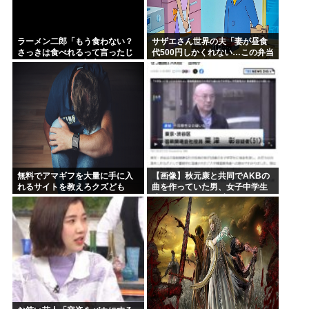
ラーメン二郎「もう食わない？
サザエさん世界の夫「妻が昼食
さっきは食べれるって言ったじ
代500円しかくれない…この弁当
ゃねーか！」（ヽ´ん`）「」 反
屋、500円で売っている！その上
論できる？
店員さんも美人だ！毎日行こ
う！」
無料でアマギフを大量に手に入
【画像】秋元康と共同でAKBの
れるサイトを教えろクズども
曲を作っていた男、女子中学生
達と撮影した1700点のAVをネッ
トで販売していたwww