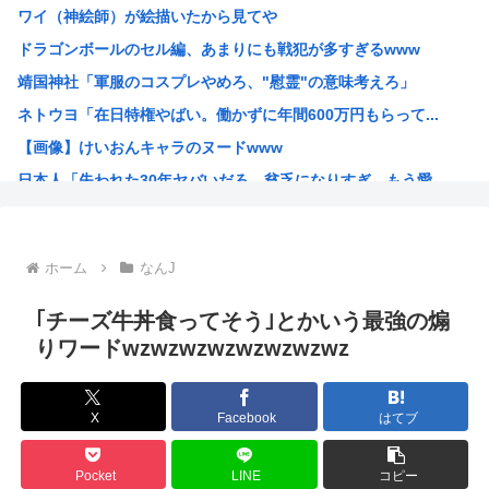
ワイ（神絵師）が絵描いたから見てや
【悲報】タトゥー擁護してる反社、味方から背中を刺される
ドラゴンボールのセル編、あまりにも戦犯が多すぎるwww
秋田県職員、ラブホテルから記者会見していたことが発覚（※...
靖国神社「軍服のコスプレやめろ、"慰霊"の意味考えろ」
彼女「ねぃねぃ、結婚も視野に入ってきたわけだし給料教えて...
ネトウヨ「在日特権やばい。働かずに年間600万円もらって...
【悲報】高市早苗首相さん、公用車を3000万円の新車に買...
【画像】けいおんキャラのヌードwww
オーストラリア研究チーム、45年間、2700人以上を研究...
日本人「失われた30年ヤバいだろ…貧乏になりすぎ…もう愛...
産経新聞 佐渡金山、韓国は反日を持ち込むな ［8/9］
韓国人「日本人が絶対に違法駐車をしない本当の理由がこちら...
【朗報】 韓国人「日本の白バイ隊員、人間やめてる」
ホーム
なんJ
お前らが描いた絵を貼るスレ
ちいかわのモモンガがちんちんに来るんやが
｢チーズ牛丼食ってそう｣とかいう最強の煽
高市早苗、3000万円以上の高級新公用車を購入させ贅を尽...
りワードwzwzwzwzwzwzwzwz
韓国人「30年前から変わらない日本の女子高生の姿に韓国人...
韓国人さん、ネトウヨの痛いところを突いてしまう。「日本人...
X
Facebook
はてブ
小泉防衛大臣、高市早苗の被災地訪問PVに張り合うかのよう...
韓国人「韓国人が日本のラーメンについて勘違いしていること...
Pocket
LINE
コピー