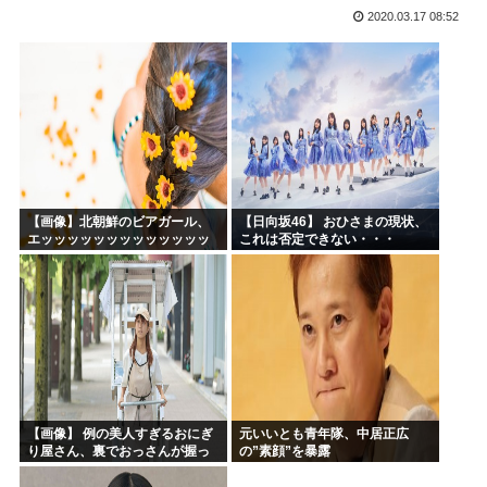
2020.03.17 08:52
生成AIのイラストを使ってTCG作ってる??
お前ら今期アニメ何見てるの？
【衝撃】 韓国人「箱根駅伝、走りながら乾杯してた」
ケンモメンの生きがいはなに？安倍晋三以外で
夏場のロリコンおま●こが蒸れ蒸れしててエッチなぷりきゅあ...
高市早苗、今日長崎で平和祈念式典に参列して被爆体験者と面...
【画像】北朝鮮のビアガール、
【日向坂46】 おひさまの現状、
エッッッッッッッッッッッッッ
これは否定できない・・・
ッッッッ！
【画像】 例の美人すぎるおにぎ
元いいとも青年隊、中居正広
り屋さん、裏でおっさんが握っ
の”素顔”を暴露
ていたｗｗｗｗｗｗｗｗｗｗｗ
ｗｗｗｗｗｗ