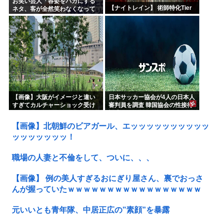
お笑い芸人「容姿をバカにする
【ナイトレイン】 術師特化Tier
ネタ、客が全然笑わなくなって
きた」
【画像】大阪がイメージと違い
日本サッカー協会が4人の日本人
すぎてカルチャーショック受け
審判員を調査 韓国協会の性接待
てる
疑惑で
【画像】北朝鮮のビアガール、エッッッッッッッッッッ
ッッッッッッッ！
職場の人妻と不倫をして、ついに、、、
【画像】 例の美人すぎるおにぎり屋さん、裏でおっさ
んが握っていたｗｗｗｗｗｗｗｗｗｗｗｗｗｗｗｗｗ
元いいとも青年隊、中居正広の”素顔”を暴露