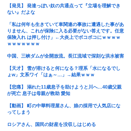
【発見】 発達っぽい奴の共通点って『立場を理解でき
ない』だよな
「私は何年も生きていて車関連の事故に遭遇した事があ
りません、これが保険に入る必要がない答えです。任意
保険入れ は押し付け」←大炎上でボコボコにｗｗｗｗ
ｗｗｗｗｗｗｗ
中国、三峡ダムが全開放流。長江流域で深刻な洪水被害
【天才】 雪が溶けると何になる？理系「水になるでし
ょw」文系ワイ「はぁ～…」→結果ｗｗｗ
【悲痛】 溺れた11歳息子を助けようと川へ…40歳父親
が死亡 息子は母親が救助 愛知
【動画】 町の中華料理屋さん、娘の採用で人気店にな
ってしまう
ロシアさん、国民の財産を没収しはじめる