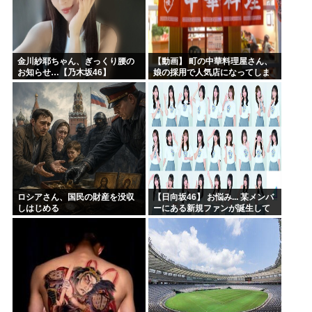
金川紗耶ちゃん、ぎっくり腰の
【動画】 町の中華料理屋さん、
お知らせ…【乃木坂46】
娘の採用で人気店になってしま
う
ロシアさん、国民の財産を没収
【日向坂46】 お悩み... 某メンバ
しはじめる
ーにある新規ファンが誕生して
いた