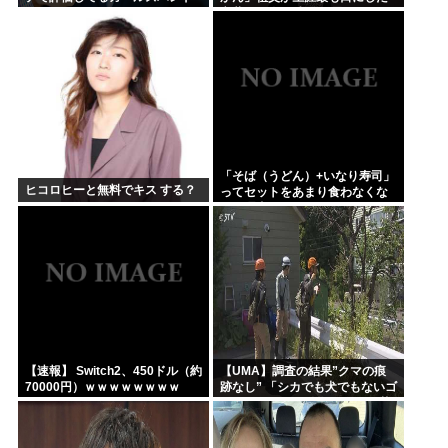
って何？
言葉を紹介 平和への思いをつづ
る
「そば（うどん）+いなり寿司」
ヒコロヒーと無料でキス する？
ってセットをあまり食わなくな
った理由。
【速報】 Switch2、450ドル（約
【UMA】調査の結果”クマの痕
70000円）ｗｗｗｗｗｗｗｗ
跡なし” 「シカでも犬でもないゴ
ロンとして黒い動物を見た」 札
幌市清田区