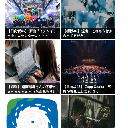
【日向坂46】 新曲『イチャイチ
【櫻坂46】 流出... これもう付き
ャ虫』←センターは・・・
合ってるだろ
【18thシングル】
【速報】 齋藤飛鳥さんの下着ｗ
【日向坂46】 Zepp Osaka、客
ｗｗｗｗｗｗｗ （※画像あり）
席が想像以上にヤバい…