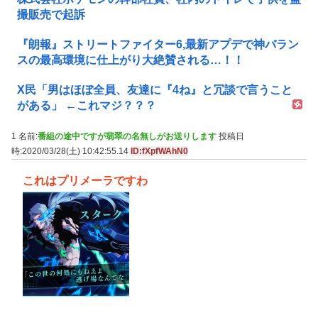
撮販売で起訴
『朗報』ストリートファイター6,最新アプデで神バラン
スの最高環境に仕上がり大絶賛される…！！
X民「男はほぼ全員、友達に『4ね』と冗談で言うこと
がある」 ←これマジ？？？
1 名前:
番組の途中ですが翡翠の名無しがお送りします
投稿日
時:2020/03/28(土) 10:42:55.14
ID:fXpfWAhN0
これはプリメーラですわ