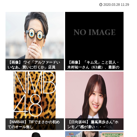
2020.03.28 11:29
高市早苗「日銀に国債買わせて財源確保よ」
声優の長谷川育美さんと結婚したいんやが?
韓国人「イジョンフ本日の全米が呆れる守備エラーを見てくだ...
高市早苗さん、熊本避難所までいって謎の顔面ライトアップシ...
海外「日本のアニメがここまで泣けるなんて…！」海外のアニ...
下手うまな絵師の顔の描き方大体これ
【画像】 ワイ「アルファードい
【画像】 「キム兄」こと芸人・
いなあ。買いに行くか」店員
木村祐一さん（63歳）、最新の
「ほいっ見積もりな！」ワイ
松本人志さんとのツーショット
「金額おかしくね？」←お前ら
が完全に別人だとネット騒然！
もそう思うよな？？？？？
「マジで誰かわからん」...
【NMB48】 TIFでまさかの初め
【日向坂46】 藤嶌果歩さん"ホ
てのオール無し
ンモノ"感が凄い・・・