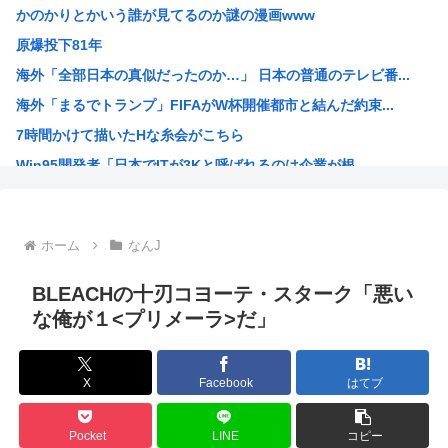
かのかりとかいう誰が見てるのか謎の漫画www
【速報】ワイの近所の川、死体が上がる → >>...
原爆投下81年
【悲報】NHK職員さん、番組出演者から性被害に遭う・・・...
海外「全部日本の真似だったのか…」 日本の普通のテレビ番...
【朗報】米、10kg5,000円
海外「まるでトランプ」FIFAがW杯開催都市と結んだ約束...
【朗報】マツダ、黒字転換！！CX-5がバカ売れ
7時間かけて描いたHな糸会がこちら
【画像】風俗に行くとこういう恵体メロン乳(35)を指名し...
Win95開発者「日本でITが3Kと呼ばれるのは企業が根...
【わかる】女とかいう1回でもセックスしたらちょろい生物w...
海外「その通り！」日本人ならどこでも発展させると語る世界...
【1966年】 母の日に9歳の息子が帰らなかった——容疑...
ホーム
なんJ
日本人「うちの犬、たまたまついてきた八百屋で一目惚れした...
海外「まるでトランプ」FIFAがW杯開催都市と結んだ約束...
BLEACHの十刃コヨーテ・スターク「悪い
海外「全部日本の真似だったのか…」 日本の普通のテレビ番...
な俺が１<プリメーラ>だ」
お絵描きリレーってなんぞや
【海外の反応】 なぜイチローはあんなに敬遠四球が多かった...
X
Facebook
はてブ
平野綾とかいう女声優についてお前らが知ってることwww
みいちゃんと山田さんの漫画の作者なんでこんなに嫌われてる...
Pocket
LINE
コピー