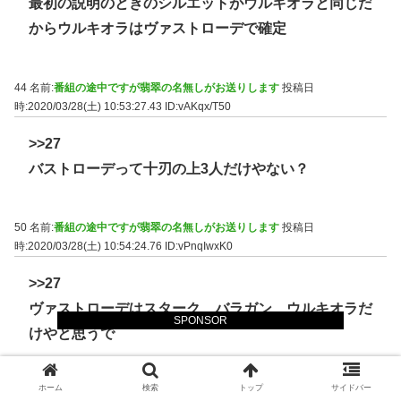
最初の説明のときのシルエットがウルキオラと同じだ
からウルキオラはヴァストローデで確定
44 名前:
番組の途中ですが翡翠の名無しがお送りします
投稿日
時:2020/03/28(土) 10:53:27.43
ID:vAKqx/T50
>>27
バストローデって十刃の上3人だけやない？
50 名前:
番組の途中ですが翡翠の名無しがお送りします
投稿日
時:2020/03/28(土) 10:54:24.76
ID:vPnqIwxK0
>>27
ヴァストローデはスターク、バラガン、ウルキオラだ
SPONSOR
けやと思うで
ホーム
検索
トップ
サイドバー
63 名前:
番組の途中ですが翡翠の名無しがお送りします
投稿日