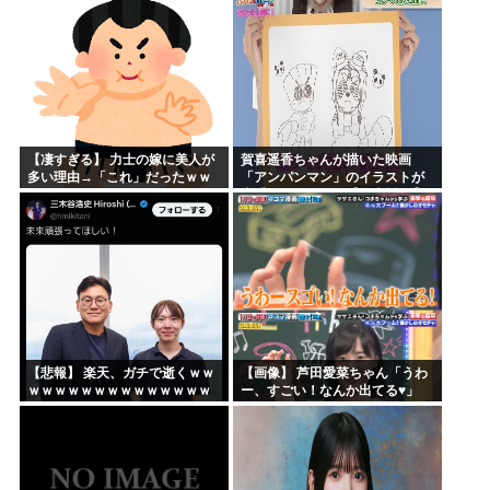
【凄すぎる】 力士の嫁に美人が
賀喜遥香ちゃんが描いた映画
多い理由→「これ」だったｗｗ
「アンパンマン」のイラストが
ｗｗｗｗｗ
上手すぎる！！！【乃木坂46】
【悲報】 楽天、ガチで逝くｗｗ
【画像】 芦田愛菜ちゃん「うわ
ｗｗｗｗｗｗｗｗｗｗｗｗｗｗ
ー、すごい！なんか出てる♥」
ｗｗｗｗ