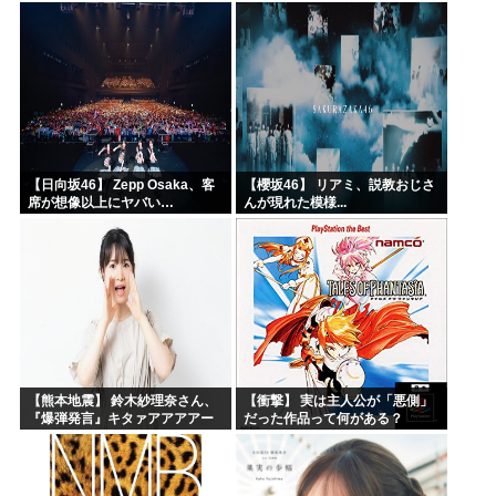
るんだよ
【日向坂46】 Zepp Osaka、客
【櫻坂46】 リアミ、説教おじさ
席が想像以上にヤバい…
んが現れた模様...
【熊本地震】 鈴木紗理奈さん、
【衝撃】 実は主人公が「悪側」
『爆弾発言』キタァアアアアー
だった作品って何がある？
ーーーーー！！