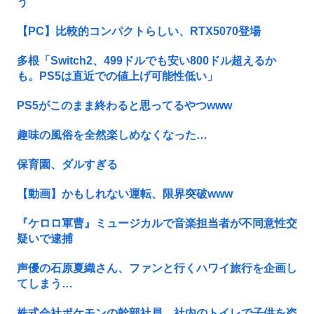
う
【PC】比較的コンパクトらしい、RTX5070登場
多根「Switch2、499ドルでも安い800ドル超えるか
も。PS5は直近での値上げ可能性低い」
PS5がこのまま終わると思ってるやつwww
趣味の風俗を全然楽しめなくなった…
保育園、ダルすぎる
【動画】かもしれない運転、限界突破www
『ケロロ軍曹』ミュージカルで音楽担当者が不同意性交
疑いで逮捕
声優の石原夏織さん、ファンと行くハワイ旅行を企画し
てしまう…
株式会社ポケモンの幹部社員、社内のトイレで子供を盗