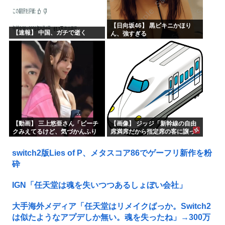
【日向坂46】 黒ビキニかほり
【速報】 中国、ガチで逝く
ん、強すぎる
【動画】 三上悠亜さん「ビーチ
【画像】 ジッジ「新幹線の自由
クみえてるけど、気づかんふり
席満席だから指定席の客に譲っ
しとこ」
てもらうか」→拒否され怒りの
投稿ｗｗｗ
switch2版Lies of P、メタスコア86でゲーフリ新作を粉
砕
IGN「任天堂は魂を失いつつあるしょぼい会社」
大手海外メディア「任天堂はリメイクばっか。Switch2
は似たようなアプデしか無い。魂を失ったね」→300万