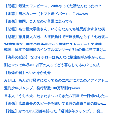
【朗報】最近のワンピース、20年やってた話なんだったの？...
【困惑】無水カレー（トマト缶ドバー）←これwww
【画像】福岡、こんなのが普通に走ってる
【悲報】名古屋大学生さん、いくらなんでも地元好きすぎな模...
【悲報】藤井聡太六冠、大逆転負けで王座挑戦ならず「七冠復...
24歳無職女、中学の同級生だった男性にストーカーして逮捕...
韓国、日本で韓国籍のインフルエンサーが7台の車に当て逃げ...
“総資産7億円”桐谷さん、がん判明で後悔も…「現金をいく...
【海外の反応】 なぜイチローはあんなに敬遠四球が多かった...
【悲報】想像の200倍、形がエグい「ナス」見つかるwww
割とマジで年収400以下の人ってどう暮らしてるの？この人...
熱帯魚欲しいから近所の川にとりにきた（※画像あり）
【原爆の日】へいわをかえせ
中国「大洪水！」中国ダム「決壊」地元民「公式発表より死者...
みい山、あんだけ騒ぎになってるのに未だにどこのメディアも...
【悲報】風俗嬢やってる女の末路www
週刊少年ジャンプ、発行部数100万部割れwww
日本版「絶対に立ち入ってはいけない場所」がヤバすぎた…
日本人「うちの犬、たまたまついてきた八百屋で一目惚れした...
【正論】 有吉「『俺テレビ見ない』って言う奴おかしいだろ...
【画像】広島市長のスピーチを聞いてる時の高市早苗の顔ww...
イオンモール熊本の爆発､ガス管に残っていたLPガスが漏れ...
【雑誌】かつて650万部を誇った「週刊少年ジャンプ」、発...
女さん ｢アイドルが19歳にもなってスク水を着させられて...