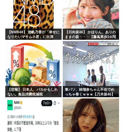
【NMB48】 池帆乃香が「幸せに
【日向坂46】 かほりん、ありの
なりたいマサムネ君」に出演
ままの姿・・・【藤嶌果歩1st写
真集】
【悲報】 日本人、バカかもしれ
東パソ、林瑠奈ちゃん不在でめ
ない。食品消費税減税
っちゃ巻くｗｗｗ【乃木坂46】
（8%→1%）に93.2%の国民が
賛成してしまう