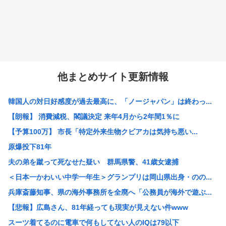
他まとめサイト更新情報
韓国人の対日好感度が過去最高に、「ノージャパン」は終わっ...
【朗報】 消費減税、閣議決定 来年4月から2年間1％に
【予算100万】 市長「特定外来生物クビアカは気持ち悪い...
原爆投下81年
夫の弟を蹴って死なせた疑い 群馬県警、41歳女逮捕
＜日本一かわいい中学一年生＞グランプリは岡山県出身・のの...
兵庫斎藤知事、県の海外事務所を全廃へ「公務員が海外で遊ぶ...
【悲報】広島さん、81年経っても現実が見えない件www
スーツ着てるのに電車で何もしてない人のIQは79以下