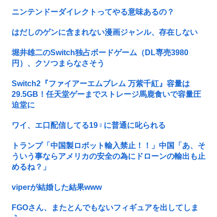
ニンテンドーダイレクトってやる意味あるの？
はだしのゲンに含まれない漫画ジャンル、存在しない
堀井雄二のSwitch独占ボードゲーム（DL専売3980
円）、クソつまらなさそう
Switch2『ファイアーエムブレム 万紫千紅』容量は
29.5GB！任天堂ゲーまでストレージ馬鹿食いで容量圧
迫堂に
ワイ、エ口配信してる19♀に普通に叱られる
トランプ「中国製ロボット輸入禁止！！」中国「あ、そ
ういう事ならアメリカの安全の為にドローンの輸出も止
めるね？」
viperが結婚した結果www
FGOさん、またとんでもないフィギュアを出してしま