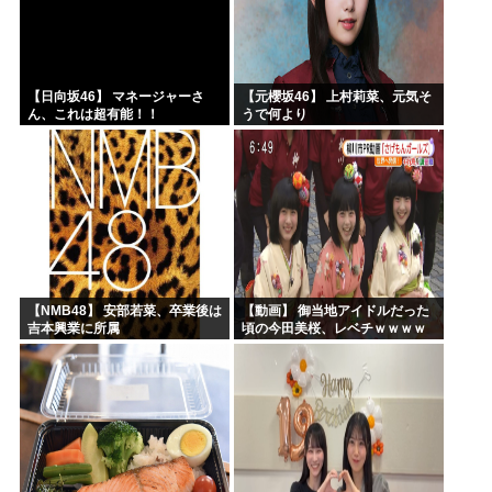
【日向坂46】 マネージャーさ
【元櫻坂46】 上村莉菜、元気そ
ん、これは超有能！！
うで何より
【NMB48】 安部若菜、卒業後は
【動画】 御当地アイドルだった
吉本興業に所属
頃の今田美桜、レベチｗｗｗｗ
ｗｗｗｗｗｗｗｗｗｗｗｗｗｗ