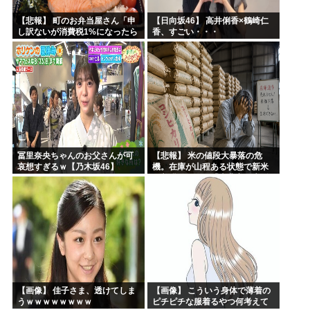
【悲報】 町のお弁当屋さん「申
【日向坂46】 高井俐香×鶴崎仁
し訳ないが消費税1%になったら
香、すごい・・・
その分商品代を値上げするわ」
冨里奈央ちゃんのお父さんが可
【悲報】 米の値段大暴落の危
哀想すぎるｗ【乃木坂46】
機。在庫が山程ある状態で新米
の収穫始まる。「米農家が生活
できない」
【画像】 佳子さま、透けてしま
【画像】 こういう身体で薄着の
うｗｗｗｗｗｗｗｗ
ピチピチな服着るやつ何考えて