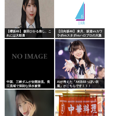
【櫻坂46】 森田ひかる推し、こ
【日向坂46】 来月、坂道vsカワ
れには大歓喜
ラボvsスタダvsハロプロの大激
戦
中国、三峡ダムが全開放流。長
AIが考えた「AKB48っぽい衣
江流域で深刻な洪水被害
装」がこちらです！！！