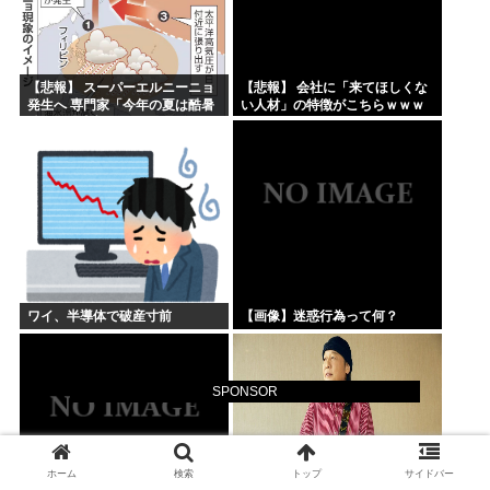
【悲報】 スーパーエルニーニョ
【悲報】 会社に「来てほしくな
発生へ 専門家「今年の夏は酷暑
い人材」の特徴がこちらｗｗｗ
続きで過去類を見ないレベルの
ｗｗ
暑さだから覚悟しとけ」
ワイ、半導体で破産寸前
【画像】迷惑行為って何？
SPONSOR
ホーム
検索
トップ
サイドバー