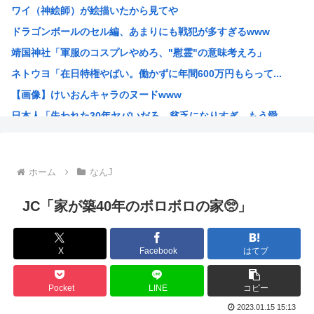
ワイ（神絵師）が絵描いたから見てや
【悲報】タトゥー擁護してる反社、味方から背中を刺される
ドラゴンボールのセル編、あまりにも戦犯が多すぎるwww
秋田県職員、ラブホテルから記者会見していたことが発覚（※...
靖国神社「軍服のコスプレやめろ、"慰霊"の意味考えろ」
彼女「ねぃねぃ、結婚も視野に入ってきたわけだし給料教えて...
ネトウヨ「在日特権やばい。働かずに年間600万円もらって...
【悲報】高市早苗首相さん、公用車を3000万円の新車に買...
【画像】けいおんキャラのヌードwww
オーストラリア研究チーム、45年間、2700人以上を研究...
日本人「失われた30年ヤバいだろ…貧乏になりすぎ…もう愛...
産経新聞 佐渡金山、韓国は反日を持ち込むな ［8/9］
韓国人「日本人が絶対に違法駐車をしない本当の理由がこちら...
【朗報】 韓国人「日本の白バイ隊員、人間やめてる」
ホーム
なんJ
お前らが描いた絵を貼るスレ
ちいかわのモモンガがちんちんに来るんやが
JC「家が築40年のボロボロの家🥺」
高市早苗、3000万円以上の高級新公用車を購入させ贅を尽...
韓国人「30年前から変わらない日本の女子高生の姿に韓国人...
X
Facebook
はてブ
韓国人さん、ネトウヨの痛いところを突いてしまう。「日本人...
小泉防衛大臣、高市早苗の被災地訪問PVに張り合うかのよう...
Pocket
LINE
コピー
韓国人「韓国人が日本のラーメンについて勘違いしていること...
2023.01.15 15:13