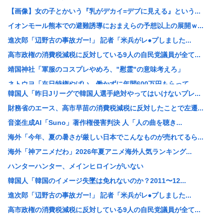
【画像】女の子とかいう『乳がデカイ=デブに見える』という...
イオンモール熊本での避難誘導におまえらの予想以上の展開ｗ...
進次郎「辺野古の事故ガー!」 記者「米兵がレ●プしました...
高市政権の消費税減税に反対している9人の自民党議員が全て...
靖国神社「軍服のコスプレやめろ、"慰霊"の意味考えろ」
ネトウヨ「在日特権やばい。働かずに年間600万円もらって...
韓国人「昨日Jリーグで韓国人選手絶対やってはいけないプレ...
【重要指名手配】八田與一容疑者、新写真公開も「もう死んで...
財務省のエース、高市早苗の消費税減税に反対したことで左遷...
小野田大臣、「元々おまえも外国籍だろ？」というツッコミを...
音楽生成AI「Suno」著作権侵害判決 人「人の曲を聴き...
中国「日本は原爆被害者の立場で同情を買おうとするのを止め...
海外「今年、夏の暑さが厳しい日本でこんなものが売れてるら...
【速報】USスチール、1800億円の黒字www
海外「神アニメだわ」2026年夏アニメ海外人気ランキング...
【悲報】 週刊誌、好き放題書きまくる 高市早苗首相は新公...
ハンターハンター、メインヒロインがいない
【画像】例の美人すぎるおにぎり屋さん、裏でおっさんが握っ...
韓国人「韓国のイメージ失墜は免れないのか？2011〜12...
【高市総理】非核三原則「堅持している」 長崎平和祈念式典...
進次郎「辺野古の事故ガー!」 記者「米兵がレ●プしました...
コールマンの人気商品が変わった？キャンプ離れの中で売れる...
高市政権の消費税減税に反対している9人の自民党議員が全て...
【悲報】全席指定･事前販売制｢琵琶湖三市同時花火大会｣が...