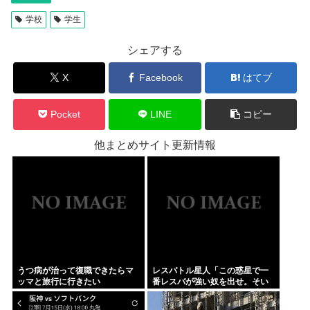
学校
学生
シェアする
X
Facebook
はてブ
Pocket
LINE
コピー
他まとめサイト更新情報
うつ病が治って復職できたらマ
レスバトル星人「この惑星で一
ッマと旅行に行きたい
番レスバが強い奴を出せ。そい
つが負けたら滅ぼす」 誰を出
す？