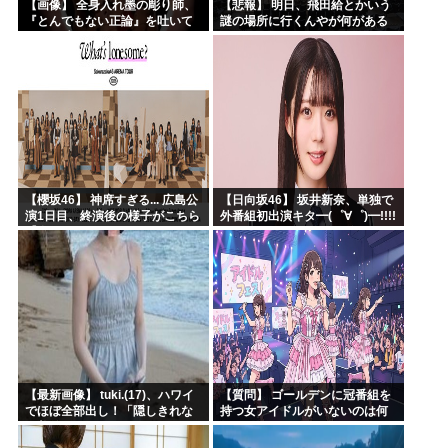
【画像】 全身入れ墨の彫り師、
【悲報】 明日、飛田給とかいう
『とんでもない正論』を吐いて
謎の場所に行くんやが何がある
30万再生されてしまうｗｗｗｗ
んや????・・・・・・・・・
ｗｗｗ
【櫻坂46】 神席すぎる... 広島公
【日向坂46】 坂井新奈、単独で
演1日目、終演後の様子がこちら
外番組初出演キタ━(゜∀゜)━!!!!
【全国ツアー2026 What’s
lonesome?】
【最新画像】 tuki.(17)、ハワイ
【質問】 ゴールデンに冠番組を
でほぼ全部出し！「隠しきれな
持つ女アイドルがいないのは何
い美貌」とSNSざわつく
故なのか？