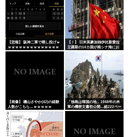
【悲報】 阪神二軍で晒し投げｗ
【！】 日米英豪加独伊比新愛拉
ｗｗｗｗｗｗｗｗｗｗｗｗｗｗ
立羅斯の14カ国が南シナ海にお
ｗｗｗｗｗｗxｗｗｗｗｗｗｗｗ
ける中国の一方的行動に反対声
ｗｗｗｗ
明 中国、国際的孤立へ
【画像】 磯山さやか(42)の経験
「独島は韓国の地」1948年の米
人数がこちら→ｗｗｗｗｗ
軍の機密文書初公開…総222ペー
ジ！