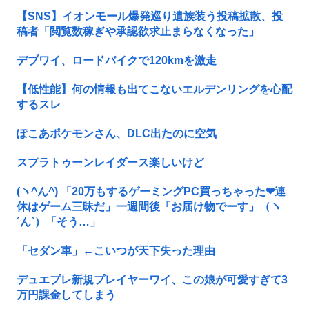
【SNS】イオンモール爆発巡り遺族装う投稿拡散、投
稿者「閲覧数稼ぎや承認欲求止まらなくなった」
デブワイ、ロードバイクで120kmを激走
【低性能】何の情報も出てこないエルデンリングを心配
するスレ
ぽこあポケモンさん、DLC出たのに空気
スプラトゥーンレイダース楽しいけど
(ヽ^ん^) 「20万もするゲーミングPC買っちゃった❤連
休はゲーム三昧だ」一週間後「お届け物でーす」（ヽ
´ん`）「そう…」
「セダン車」←こいつが天下失った理由
デュエプレ新規プレイヤーワイ、この娘が可愛すぎて3
万円課金してしまう