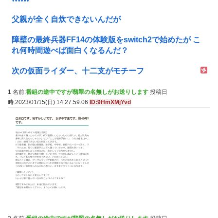
父親が全く自炊できないんだが
障壁の最終兵器FF14の体験版をswitch2で始めたが こ
れ何時間遊べば面白くなるんだ？
次の仮面ライダー、十二支がモチーフ
1 名前:
番組の途中ですが翡翠の名無しがお送りします
投稿日
時:2023/01/15(日) 14:27:59.06
ID:9HmXMjYvd