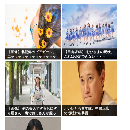
生成AIのイラストを使ってTCG作ってる??
お前ら今期アニメ何見てるの？
【衝撃】 韓国人「箱根駅伝、走りながら乾杯してた」
ケンモメンの生きがいはなに？安倍晋三以外で
夏場のロリコンおま●こが蒸れ蒸れしててエッチなぷりきゅあ...
高市早苗、今日長崎で平和祈念式典に参列して被爆体験者と面...
【画像】北朝鮮のビアガール、
【日向坂46】 おひさまの現状、
エッッッッッッッッッッッッッ
これは否定できない・・・
ッッッッ！
【画像】 例の美人すぎるおにぎ
元いいとも青年隊、中居正広
り屋さん、裏でおっさんが握っ
の”素顔”を暴露
ていたｗｗｗｗｗｗｗｗｗｗｗ
ｗｗｗｗｗｗ