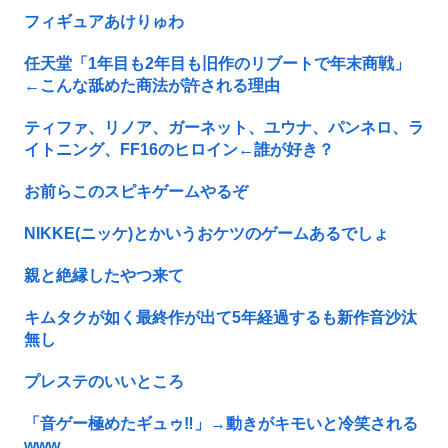
フィギュアあけりゅわ
任天堂「1年目も2年目も旧作のリブートで年末商戦」
←こんな舐めた商法が許される理由
ティファ、リノア、ガーネット、ユウナ、パンネロ、ラ
イトニング、FF16のヒロイン←誰が好き？
お前らこのスピキゲームやるぞ
NIKKE(ニッケ)とかいうおケツのゲームあるでしょ
親と絶縁したやつ来て
キムタクが如く最終作が出て5年経過するも新作音沙汰
無し
プレステのいいところ
「音ゲー極めたギュゥ‼️」→動きがキモいと冷笑される
www