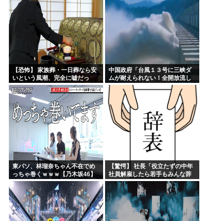
【恐怖】 家族葬・一日葬なら安
中国政府「台風１３号に三峡ダ
いという風潮、完全に嘘だっ
ムが耐えられない！全開放流し
た・・・・
ろ！」⇒ 下流域の街が壊滅状態
ｗｗｗｗｗ
東パソ、林瑠奈ちゃん不在でめ
【驚愕】 社長「役立たずの中年
っちゃ巻くｗｗｗ【乃木坂46】
社員解雇したら若手もみんな辞
めてしまった…」