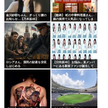
金川紗耶ちゃん、ぎっくり腰の
【動画】 町の中華料理屋さん、
お知らせ…【乃木坂46】
娘の採用で人気店になってしま
う
ロシアさん、国民の財産を没収
【日向坂46】 お悩み... 某メンバ
しはじめる
ーにある新規ファンが誕生して
いた