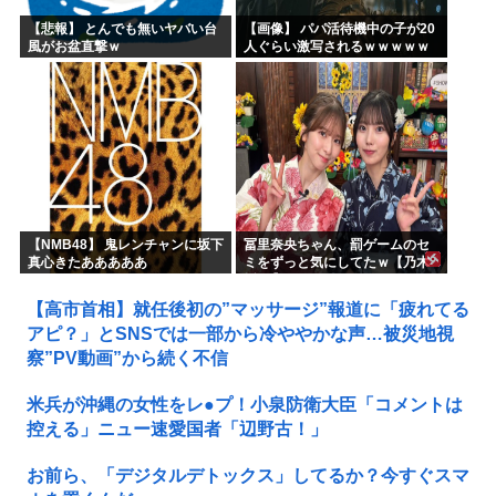
【悲報】 とんでも無いヤバい台
【画像】 パパ活待機中の子が20
風がお盆直撃ｗ
人ぐらい激写されるｗｗｗｗｗ
ｗｗｗｗｗｗ
【NMB48】 鬼レンチャンに坂下
冨里奈央ちゃん、罰ゲームのセ
真心きたあああああ
ミをずっと気にしてたｗ【乃木
坂46】
【高市首相】就任後初の”マッサージ”報道に「疲れてる
アピ？」とSNSでは一部から冷ややかな声…被災地視
察”PV動画”から続く不信
米兵が沖縄の女性をレ●プ！小泉防衛大臣「コメントは
控える」ニュー速愛国者「辺野古！」
お前ら、「デジタルデトックス」してるか？今すぐスマ