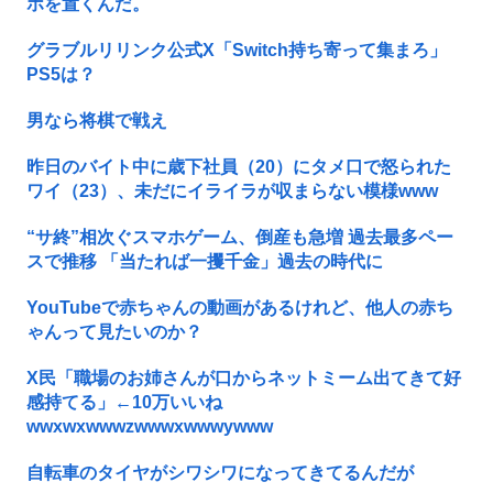
ホを置くんだ。
グラブルリリンク公式X「Switch持ち寄って集まろ」
PS5は？
男なら将棋で戦え
昨日のバイト中に歳下社員（20）にタメ口で怒られた
ワイ（23）、未だにイライラが収まらない模様www
“サ終”相次ぐスマホゲーム、倒産も急増 過去最多ペー
スで推移 「当たれば一攫千金」過去の時代に
YouTubeで赤ちゃんの動画があるけれど、他人の赤ち
ゃんって見たいのか？
X民「職場のお姉さんが口からネットミーム出てきて好
感持てる」←10万いいね
wwxwxwwwzwwwxwwwywww
自転車のタイヤがシワシワになってきてるんだが