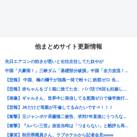
他まとめサイト更新情報
先日エアコンの効きが悪いと右往左往してた奴やが
中国「大豪雨！」三峡ダム「基礎部分破損」中国「全力放流！...
【悲報】 中国、橋の欄干が強風一発で粉々に 鉄筋ゼロ 当...
【悲報】赤ちゃんをゴミ箱に捨てた女、パパ活で8回も妊娠し...
【画像】ギャルさん、世界中に発信してる意識ゼロで修学旅行...
【悲報】JKだけど母親が不倫してるみたいです⇒！！！
【衝撃】元ジャンポケ斉藤慎二被告、求刑7年直後にうつろな...
【衝撃】『ルパン三世』放送当時は「つまらない」と酷評も再...
【爆笑】秋田県職員さん、ラブホテルから記者会見www