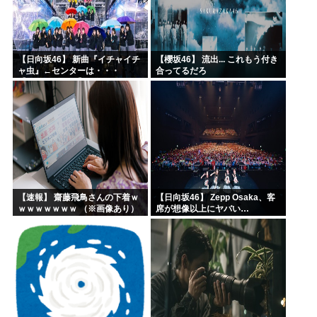
【日向坂46】 新曲『イチャイチ
【櫻坂46】 流出... これもう付き
ャ虫』←センターは・・・
合ってるだろ
【18thシングル】
【速報】 齋藤飛鳥さんの下着ｗ
【日向坂46】 Zepp Osaka、客
ｗｗｗｗｗｗｗ （※画像あり）
席が想像以上にヤバい…