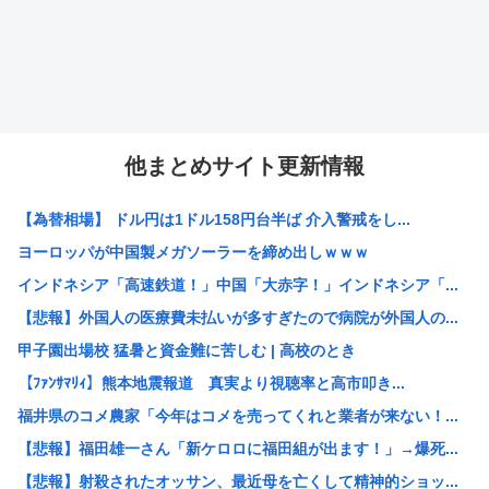
他まとめサイト更新情報
【為替相場】 ドル円は1ドル158円台半ば 介入警戒をし...
ヨーロッパが中国製メガソーラーを締め出しｗｗｗ
インドネシア「高速鉄道！」中国「大赤字！」インドネシア「...
【悲報】外国人の医療費未払いが多すぎたので病院が外国人の...
甲子園出場校 猛暑と資金難に苦しむ | 高校のとき
【ﾌｧﾝｻﾏﾘｨ】熊本地震報道 真実より視聴率と高市叩き...
福井県のコメ農家「今年はコメを売ってくれと業者が来ない！...
【悲報】福田雄一さん「新ケロロに福田組が出ます！」→爆死...
【悲報】射殺されたオッサン、最近母を亡くして精神的ショッ...