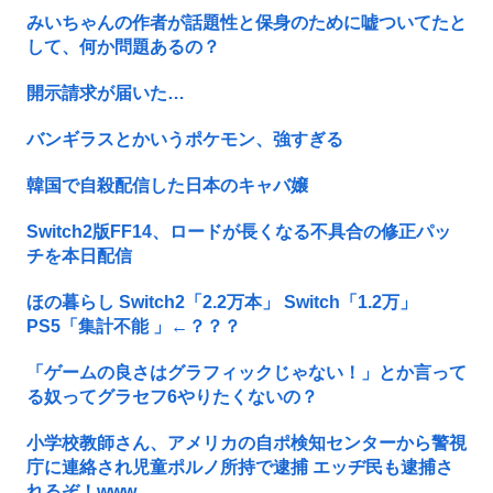
みいちゃんの作者が話題性と保身のために嘘ついてたと
して、何か問題あるの？
開示請求が届いた…
バンギラスとかいうポケモン、強すぎる
韓国で自殺配信した日本のキャバ嬢
Switch2版FF14、ロードが長くなる不具合の修正パッ
チを本日配信
ほの暮らし Switch2「2.2万本」 Switch「1.2万」
PS5「集計不能 」←？？？
「ゲームの良さはグラフィックじゃない！」とか言って
る奴ってグラセフ6やりたくないの？
小学校教師さん、アメリカの自ポ検知センターから警視
庁に連絡され児童ポルノ所持で逮捕 エッヂ民も逮捕さ
れるぞ！www