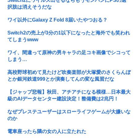
Switch2にワイルズ出せるならもうモンハンにPSの選
択肢は消えそうだな
ワイ以外にGalaxy Z Fold 8届いたやつおる？
Switch2の売上が3分の1以下になったと海外でも笑われ
てしまうwww
ワイ、間違って原神の男キャラの足コキ画像でシコって
しまう…
高校野球初めて見たけど吹奏楽部が大塚愛のさくらんぼ
とか銀河鉄道999とか演奏してんの変な風習だな
【ジャップ悲報】秋田、アチアチになる模様…日本最大
級のAIデータセンター建設決定！整備費は2兆円！
なぜプレステユーザーはスローライフゲームが大嫌いな
のか
電車座ったら隣の女の人に立たれた