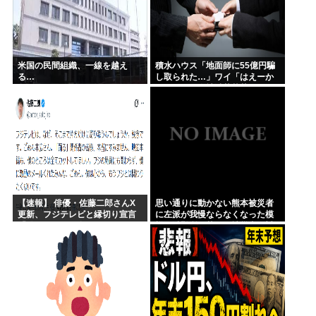
米国の民間組織、一線を越え
積水ハウス「地面師に55億円騙
る…
し取られた…」ワイ「はえーか
わいそう…会社滅茶苦茶やろな
ぁ」
【速報】 俳優・佐藤二郎さんX
思い通りに動かない熊本被災者
更新、フジテレビと縁切り宣言
に左派が我慢ならなくなった模
「僕のところは全てカットして
様、避難所で苦しむ被災者に対
ほしい、僕は心から、もうフジ
して……
とは関わりたくないです」