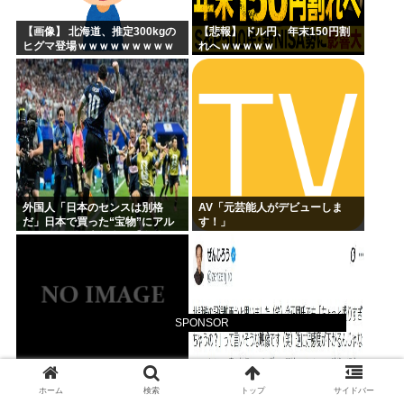
【画像】 北海道、推定300kgの
【悲報】 ドル円、年末150円割
ヒグマ登場ｗｗｗｗｗｗｗｗｗ
れへｗｗｗｗｗ
ｗｗｗｗｗｗｗｗｗｗｗ
外国人「日本のセンスは別格
AV「元芸能人がデビューしま
だ」日本で買った“宝物”にアル
す！」
ゼンチン人が大興奮！【海外の
反応】
SPONSOR
ネット銀の住宅ローン変動金
高市早苗首相の熊本地震視察
ホーム
検索
トップ
サイドバー
利、日銀を上回る引き上げ続出
PV、芸人にバカにされる「北朝