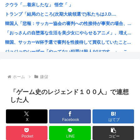
クウラ「…着床したな」 悟空「 」
【画像】東出昌大の再婚相手の体があまりにすごいｗｗｗ
トランプ「結局のところ(次期大統領選で)私たちはJ.D....
【悲報】熊本県知事、報道陣土足取材にマジギレ「遺族や被災...
韓国人「悲報：サッカー協会の審判への性接待が事実の場合、...
2026年レズが好きなK-POPアイドル発表！ぶち抜き1...
「おっさんの自堕落な生活を美少女にやらせるアニメ」、増え...
【速報】 高市政権、エース級の財務官僚・一松旬氏を左遷「...
韓国、サッカーW杯予選で審判を性接待して買収していたこと...
甲子園出場校 猛暑と資金難に苦しむ
ジョジョのシーザー「やってない犯罪は殺人だけです。」←こ...
「1日10万円稼げる」イージーモードすぎる
韓国人「竹田恒泰とか36親等を養子に迎えるなら天皇の血を...
結局「SPY×FAMILY」は何が悪かったのか
ホーム
嫌儲
韓国サッカー協会、外国人審判員数十人に性的接待。羨ま死刑
韓国人「韓国サッカー協会が行った国際試合の性的接待の全容...
「ゲーム史のレジェンド１００人」で連想
【超画像 】週刊少年ジャンプ、世代交代に失敗
した人
外国人「2002年W杯は?」韓国サッカーに衝撃的不祥事！...
海外「日本なんて行くんじゃなかった…」 日本を知ってしま...
X
Facebook
はてブ
え？なんでみんな『みいちゃんと山田さん』のアニメ化に怒っ...
【衝撃】 韓国人「宮崎駿が首を縦に振った金額」
Pocket
LINE
コピー