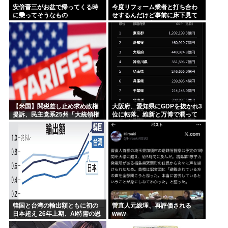
安倍晋三がお盆で帰ってくる時
今度リフォーム業者と打ち合わ
に乗ってそうなもの
せするんだけど事前に床下見て
おきたいって言われたんだけど
そういうものなの？
【米国】関税差し止め求め政権
大阪府、愛知県にGDPを抜かれ3
提訴、民主党系25州「大統領権
位に転落。維新と万博で潤って
限逸脱」
るはずじゃ…
韓国と台湾の輸出額ともに初の
菅直人元総理、再評価される
日本超え 26年上期、AI特需の恩
www
恵で差