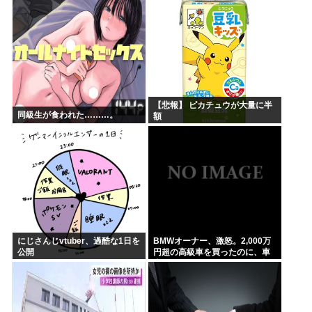
【悲報】 ピカチュウが大量に半
同級生が食われた………。
額
にじさんじvtuber、過酷な1日を
BMWオーナー、激怒。2,000万
公開
円超の高級車を買ったのに、車
内でスパイダーマンCMの視聴を
強制されてしまう。