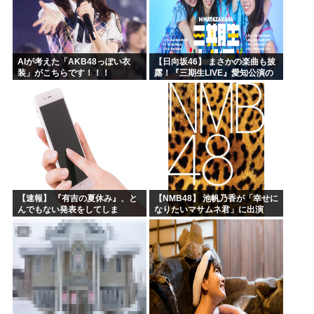
AIが考えた「AKB48っぽい衣
【日向坂46】 まさかの楽曲も披
装」がこちらです！！！
露！『三期生LIVE』愛知公演の
レポがこちら
【速報】 『有吉の夏休み』、と
【NMB48】 池帆乃香が「幸せに
んでもない発表をしてしま
なりたいマサムネ君」に出演
う！！！！！