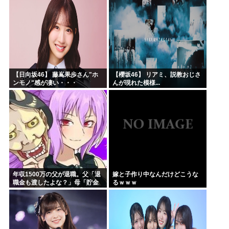
した」と言っているが、...
【日向坂46】 藤嶌果歩さん"ホ
【櫻坂46】 リアミ、説教おじさ
ンモノ"感が凄い・・・
んが現れた模様...
年収1500万の父が退職。父「退
嫁と子作り中なんだけどこうな
職金も渡したよな？」母「貯金
るｗｗｗ
なんてないよー」父「全部なく
なったの！？」→予想外の返事
に家族騒然となり…