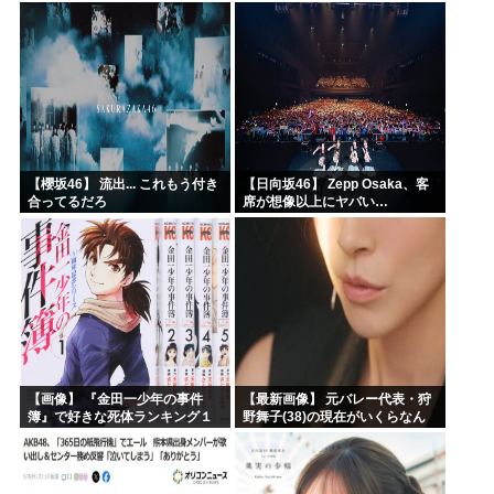
わいそう…会社滅茶苦茶やろな
ぁ」→
【櫻坂46】 流出... これもう付き
【日向坂46】 Zepp Osaka、客
合ってるだろ
席が想像以上にヤバい…
【画像】 『金田一少年の事件
【最新画像】 元バレー代表・狩
簿』で好きな死体ランキング１
野舞子(38)の現在がいくらなん
位がこちら！
でも即ハボすぎる！