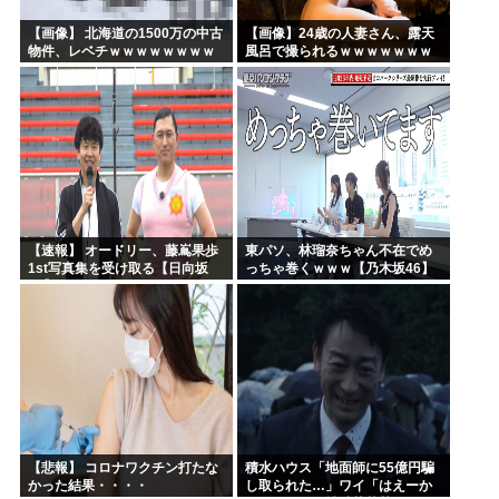
【画像】 北海道の1500万の中古
【画像】24歳の人妻さん、露天
物件、レベチｗｗｗｗｗｗｗｗ
風呂で撮られるｗｗｗｗｗｗｗ
ｗｗｗｗｗｗｗｗｗｗｗｗ
ｗｗｗｗｗｗｗｗｗｗ
【速報】 オードリー、藤嶌果歩
東パソ、林瑠奈ちゃん不在でめ
1st写真集を受け取る【日向坂
っちゃ巻くｗｗｗ【乃木坂46】
46】
【悲報】 コロナワクチン打たな
積水ハウス「地面師に55億円騙
かった結果・・・・
し取られた…」ワイ「はえーか