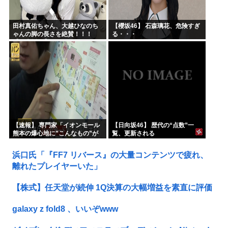
田村真佑ちゃん、大越ひなのち
【櫻坂46】 石森璃花、危険すぎ
ゃんの脚の長さを絶賛！！！
る・・・
【乃木坂46】
【速報】 専門家「イオンモール
【日向坂46】 歴代の“点数”一
熊本の爆心地に”こんなもの”が
覧、更新される
あったんだけど…」
浜口氏「『FF7 リバース』の大量コンテンツで疲れ、
離れたプレイヤーいた」
【株式】任天堂が続伸 1Q決算の大幅増益を素直に評価
galaxy z fold8 、いいぞwww