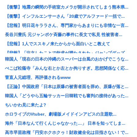
【衝撃】地震の瞬間の手術室カメラが開示されてしまう熊本県...
【衝撃】インフルエンサーさん「20歳でアルファード一括で...
【悲報】明日花キララさん、専門家からあまりにも非情な一言...
長谷川豊氏 元ジャンポケ斉藤の事件に長文で私見 性被害者...
【悲報】1人でススキノ来たからから面白いとこ教えて
【悲報】「注文したことで欲求が満たされた」ジャンプグッズ...
韓国人「現在の日本の沖縄のスーパーは台風のおかげでこうな...
【正論】イスラエル政府元高官 「原爆式典にうんざり」
ぺこぱ松蔭寺「みんな右とか左とか拘りすぎ。思想関係なく応...
韓国人「現在の日本の沖縄のスーパーは台風のおかげでこうな...
菅直人元総理、再評価されるwww
工場夜勤ぼく「大谷翔平応援してるの？お前の人生に1ミリも...
【正論】中国政府「日本は原爆の被害者面を辞め、原爆が落と...
ワイ「個人居酒屋だ！入ったろ」 店長「…いらっしゃぃ(ﾎ...
韓国人「どうやら五輪サッカー日韓戦でも審判の接待があった...
大日本帝国陸軍「侵攻できたとして、食糧どうすんだよ」大本...
ちいかわ見に来たよ?
【朗報】イギリス、タバコ販売禁止法案を可決www
ホロライブのVtuber、劇場版メイドインアビスの主題歌...
韓国サッカー協会、2011～12年に国際審判員らを性接待
海外「日本なんて行くんじゃなかった…」 日本を知ってしま...
クビになったバイト先の店長のインスタ見つけた
高市早苗政権「円安ホクホクゥ！財政健全化は目指さない！で...
【画像】大企業「働きたくない人へ」←10万いいね！