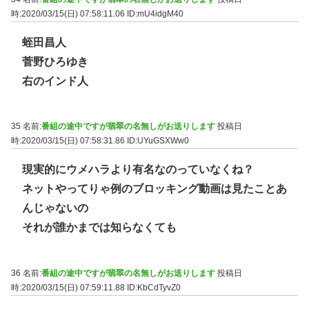
時:2020/03/15(日) 07:58:11.06
ID:mU4idgM40
蛭田昌人
菅野ひろゆき
右のインド人
35 名前:
番組の途中ですが翡翠の名無しがお送りします
投稿日
時:2020/03/15(日) 07:58:31.86
ID:UYuGSXWw0
現実的にウメハラより有名なのっていなくね？
ネットやってりゃ例のブロッキング動画は見たことあ
んじゃないの
それが誰かまでは知らなくても
36 名前:
番組の途中ですが翡翠の名無しがお送りします
投稿日
時:2020/03/15(日) 07:59:11.88
ID:KbCdTyvZ0