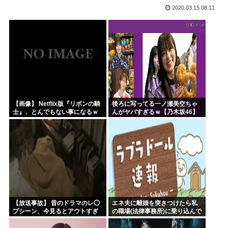
2020.03.15 08:11
韓国人「韓国サッカー協会が行った国際試合の性的接待の全容...
【HUNTER×HUNTER】ヒソカさん、ビスケより弱か...
安倍昭恵「なんで安倍晋三が殺されたのか今でもわからない」
中国が対米ドローン規制強化して世界が騒然！←「事実上の禁...
海外「日本なんて行くんじゃなかった…」 日本を知ってしま...
クルド人問題を訴えてきた河合ゆうすけ、埼玉県知事選挙に立...
【画像】 Netflix版『リボンの騎
後ろに写ってる一ノ瀬美空ちゃ
士』、とんでもない事になるｗ
んがヤバすぎるｗ【乃木坂46】
ｗｗｗｗ
【放送事故】 昔のドラマのレ◯
エネ夫に離婚を突きつけたら私
プシーン、今見るとアウトすぎ
の職場(法律事務所)に乗り込んで
る・・・
きた 堂々と「離婚の法律相談で
す。母の薦めでこちらに参りま