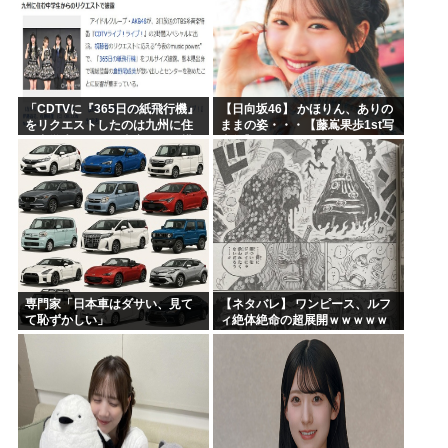
「CDTVに『365日の紙飛行機』
【日向坂46】 かほりん、ありの
をリクエストしたのは九州に住
ままの姿・・・【藤嶌果歩1st写
む中学生」←この事実って結構
真集】
デカいよな【AKB48】
専門家「日本車はダサい、見て
【ネタバレ】 ワンピース、ルフ
て恥ずかしい」
ィ絶体絶命の超展開ｗｗｗｗｗ
ｗｗｗｗｗｗｗｗｗｗｗｗｗｗ
ｗｗｗｗｗｗｗｗｗｗｗｗｗｗ
ｗｗｗｗｗｗｗｗｗｗｗｗ...