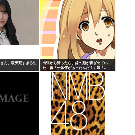
月さん、破天荒すぎる生
出張から帰ったら、嫁の顔が青ざめてい
た。俺「一体何があったんだ？」嫁「…」
→子供たちに話を聞くと…