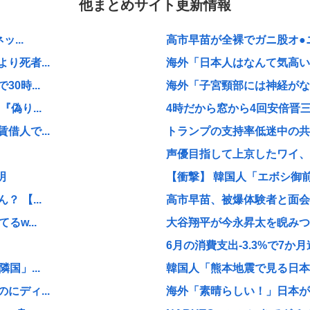
他まとめサイト更新情報
...
高市早苗が全裸でガニ股オ●ニー
死者...
海外「日本人はなんて気高いん
0時...
海外「子宮頸部には神経がない
偽り...
4時だから窓から4回安倍晋
人で...
トランプの支持率低迷中の共和
声優目指して上京したワイ、
明
【衝撃】 韓国人「エボシ御
 【...
高市早苗、被爆体験者と面会す
w...
大谷翔平が今永昇太を睨みつけ
6月の消費支出-3.3%で7か月
国」...
韓国人「熊本地震で見る日本の
ディ...
海外「素晴らしい！」日本が買