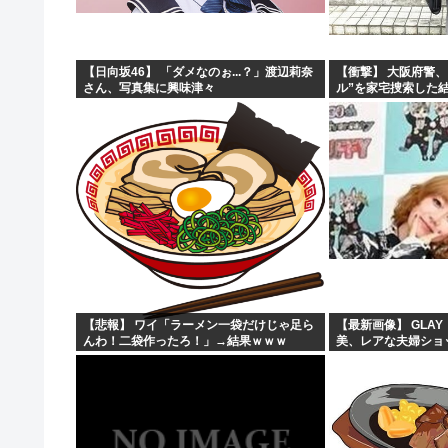
【日向坂46】 「ダメなのぉ...？」渡辺莉奈
【衝撃】 大阪府警
さん、写真集に興味津々
ル”を家宅捜索した
【悲報】 ワイ「ラーメン一袋だけじゃ足ら
【最新画像】 GLAY
んわ！二袋作ったろ！」→結果ｗｗｗ
美、レアな夫婦ショ
う！