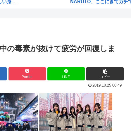
身...
NARUTO、ここにきてガチで復
てる
海外「まるでタイムスリップし
うな...
【衝撃】 韓国人「エボシ御
ープ...
首相官邸「高市総理の映像を悪
いや...
ヤニネコに一つだけ文句言わ
中の毒素が抜けて疲労が回復しま
声優、なんかAIに勝ちそう。
高市政府「原油調達コストは
の前...
謎の新人女性声優H、彗星の如
Pocket
LINE
コピー
数...
【高市】「フキハラのプロ」高
2019.10.25 00:49
大谷翔平が今永昇太を睨みつけ
てい...
海外「W杯は八百長だった」F
例のダンスアニメの作者、ヤ
功www
高市早苗の消費税減税、93%
？」...
ワイ小学生やけどアナログで