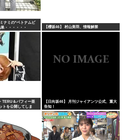
、ミナミの“ベトナムビ
【櫻坂46】 村山美羽、情報解禁
結果・・・・・・
・TERU＆パフィー亜
【日向坂46】 月刊ジャイアンツ公式、重大
ットを公開してしま
告知！