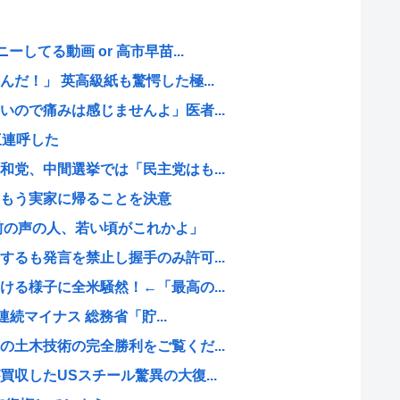
してる動画 or 高市早苗...
だ！」 英高級紙も驚愕した極...
ので痛みは感じませんよ」医者...
三連呼した
党、中間選挙では「民主党はも...
もう実家に帰ることを決意
前の声の人、若い頃がこれかよ」
るも発言を禁止し握手のみ許可...
る様子に全米騒然！←「最高の...
連続マイナス 総務省「貯...
土木技術の完全勝利をご覧くだ...
収したUSスチール驚異の大復...