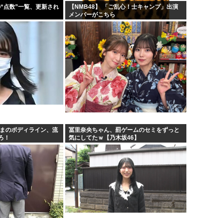
の“点数”一覧、更新され
【NMB48】 「ご乱心！士キャンプ」出演
メンバーがこちら
さまのボディライン、流
冨里奈央ちゃん、罰ゲームのセミをずっと
ろ！
気にしてたｗ【乃木坂46】