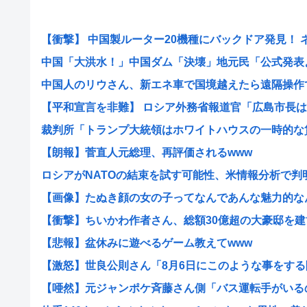
【衝撃】 中国製ルーター20機種にバックドア発見！ ネッ
中国「大洪水！」中国ダム「決壊」地元民「公式発表より
中国人のリウさん、新エネ車で国境越えたら遠隔操作で3
【平和宣言を非難】 ロシア外務省報道官「広島市長は『
裁判所「トランプ大統領はホワイトハウスの一時的な賃借
【朗報】菅直人元総理、再評価されるwww
ロシアがNATOの結束を試す可能性、米情報分析で判
【画像】たぬき顔の女の子ってなんであんな魅力的なん？
【衝撃】ちいかわ作者さん、総額30億超の大豪邸を建てる
【悲報】盆休みに遊べるゲーム教えてwww
【激怒】世良公則さん「8月6日にこのような事をする隣
【唖然】元ジャンポケ斉藤さん側「バス運転手がいるのに