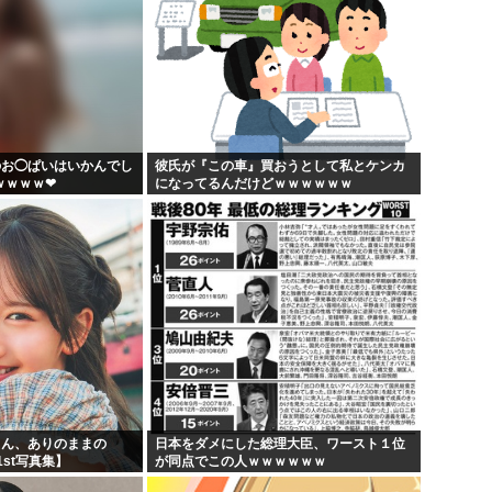
のお◯ぱいはいかんでし
彼氏が『この車』買おうとして私とケンカ
ｗｗｗｗ❤
になってるんだけどｗｗｗｗｗｗ
りん、ありのままの
日本をダメにした総理大臣、ワースト１位
st写真集】
が同点でこの人ｗｗｗｗｗｗ