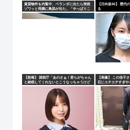
賃貸物件を内覧中、ベランダに出たら突然
【日向坂46】 歴代
ゾワッと両腕に鳥肌が出た。「やっぱりこ
る
の部屋嫌だ」と思った瞬間、体が前にドン
ッと突き飛ばされて…
【怒報】 国税庁「あのさぁ！君らがちゃん
【画像】 この佳子
と納税してくれないとこうなっちゃうけど
石にエチエチすぎや
どうする？！」←これw w w w w w w w