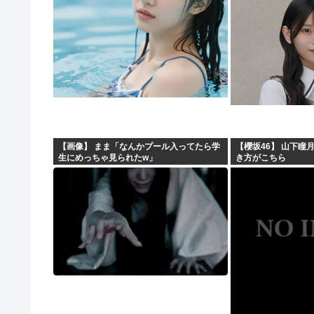
【画像】 まま「なんかプール入ってたら学
【櫻坂46】 山下瞳
生にめっちゃ見られたw」
き方がこちら