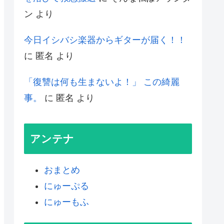
ン
より
今日イシバシ楽器からギターが届く！！
に
匿名
より
「復讐は何も生まないよ！」 この綺麗
事。
に
匿名
より
アンテナ
おまとめ
にゅーぷる
にゅーもふ