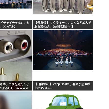
国家情報局のスパイ通報フォー
ハンターハンターのゴンって
てもの
ちいかわのモモンガ、逝きそ
『イチャイチャ虫』←セ
【櫻坂46】 サクラミーツ、こんなぎ加入で
thシングル】
ある変化が...【公開収録レポ】
史を...
韓国人「韓国に10年間の出場
ガキ共、これを見たこと
【日向坂46】 Zepp Osaka、客席が想像以
ニクるらしいｗｗｗｗ
上にヤバい…