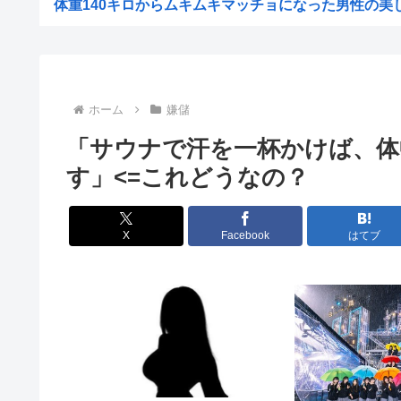
体重140キロからムキムキマッチョになった男性の美しい
【悲報】ちいかわ作者さん、総額30億超の大豪邸を建
【悲報】世良公則、8月6日の北朝鮮ミサイルに「このよ
【悲報】元ジャンポケ斉藤側「バス運転手がいるのにディ
ホーム
嫌儲
【解決】アニメ業界「助けて！原作が枯渇してるの！」←
「サウナで汗を一杯かけば、体
好きな惣菜パンベスト3は?
す」<=これどうなの？
髭剃りの替え刃って高過ぎじゃね？？
【衝撃画像】昔の『深夜アニメ』が凄すぎるwww「母親
X
Facebook
はてブ
“アンダーヘア脱毛”に中高年男性殺到のワケ…9年で患者
【画像】ドカタさん、現場監督にガチギレwww
【画像】橋本環奈さん、昔からビジュアルが完成されすぎ
姉の友人、友人の姉、エ口いのどっち？
自民党さん、障がい者福祉を切り捨てて財源捻出に成
【激怒】ショートスリーパーさん「寝たほうがいいのでは