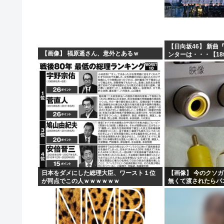
【悲報】男の趣味Tier表、ガチでヤバすぎるwww
【悲報】台風さん、もうわけわからん
【悲報】じゃあ逆に「これはチェーン店でいいぞ」っ
【日向坂46】 新曲
【画像】 福原遥さん、意外とあるｗ
ンターは・・・【18
【画像】日本のアニメやゲーム、三国志の史実を歪めて歴
日本をダメにした総理大臣、ワースト１位
【画像】 今のクソ
が同点でこの人ｗｗｗｗｗｗ
無くて渡されたらパ
ｗｗｗｗｗｗｗｗｗ