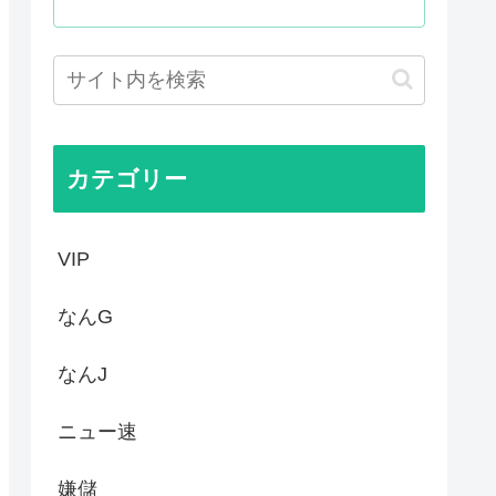
ム、マイクロソフト365だっ...
おるやん
う
権剥奪や過去ワールドカップ、...
カテゴリー
VIP
なんG
なんJ
ニュー速
嫌儲