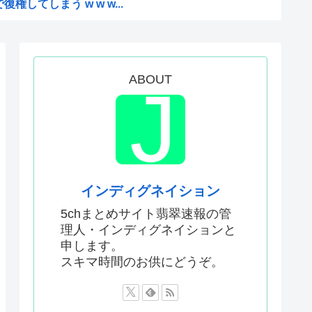
権してしまう w w w...
たみたいだ…！」日本の江戸時...
前の声の人、若い頃がこれかよ」
用した偽サイトに注意してくだ...
ABOUT
せてくれ
「声も「人格の象徴」明記、法...
みんなで負担してもらうわよ！」
く水着で現れ声優水着界隈をざ...
市早苗のほっぺたをプクッと膨...
インディグネイション
る様子に全米騒然！←「最高の...
5chまとめサイト翡翠速報の管
理人・インディグネイションと
IFA会長支持を表明したサッ...
申します。
バすぎる
スキマ時間のお供にどうぞ。
が「賛成」www
絵描いたから見て