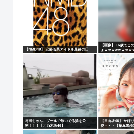
【画像】 16歳でこ
【NMB48】 安部若菜アイドル最後の日
ょｗｗｗwｗｗｗｗ
与田ちゃん、プールで泳いでる姿を公
【日向坂46】 かほ
開！！！【元乃木坂46】
姿・・・【藤嶌果歩1