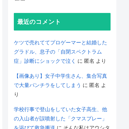
最近のコメント
ケツで売れててプロゲーマーと結婚した
グラドル、息子の「自閉スペクトラム
症」診断にショックで泣く
に
匿名
より
【画像あり】女子中学生さん、集合写真
で大量パンチラをしてしまう
に
匿名
よ
り
学校行事で登山をしていた女子高生、他
の入山者が誤噴射した「クマスプレー」
を浴びて救急搬送
に
そんな私はアウシタ