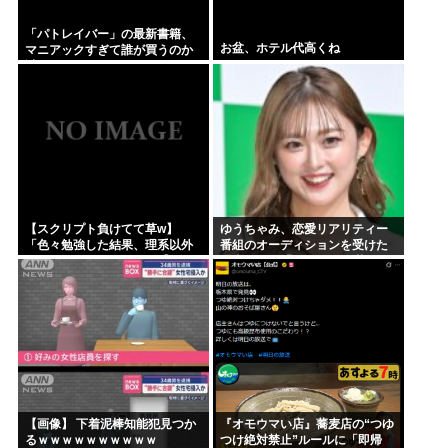
「パトレイバー」の最新書籍、
お盆、ホテル代高くね
マニアックすぎて誰が買うのか
謎
【スクリプト負けてて草w】
ゆうちゃみ、恋愛リアリティー
「色々勉強した結果、理系以外
番組のオーディションを受けた
はエラー品だと気付いた【ガ
過去を激白「10回くらい落ちて
チ】」について、もっと具体的
るんです」
に話そうか
【画像】 下着泥棒知能犯見つか
『オモウマい店』蕎麦店の“つゆ
るｗｗｗｗｗｗｗｗｗｗ
つけ絶対禁止”ルールに「即帰