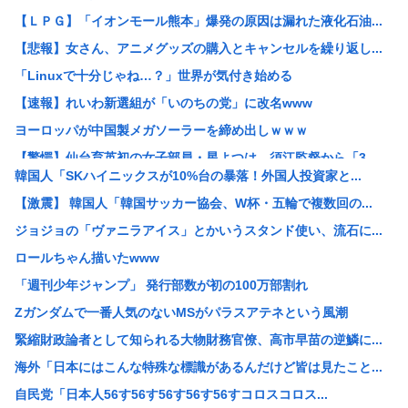
【ＬＰＧ】「イオンモール熊本」爆発の原因は漏れた液化石油...
【悲報】女さん、アニメグッズの購入とキャンセルを繰り返し...
「Linuxで十分じゃね…？」世界が気付き始める
【速報】れいわ新選組が「いのちの党」に改名www
ヨーロッパが中国製メガソーラーを締め出しｗｗｗ
【驚愕】仙台育英初の女子部員・星よつは、須江監督から「3...
韓国人「SKハイニックスが10%台の暴落！外国人投資家と...
【悲報】侍戦士、井端を酷評「競馬の話以外は会話がなく意思...
【激震】 韓国人「韓国サッカー協会、W杯・五輪で複数回の...
【画像】お姉ちゃん（21）高校生の弟と一緒にお風呂に入っ...
ジョジョの「ヴァニラアイス」とかいうスタンド使い、流石に...
ウクライナ、ついに力尽きる
ロールちゃん描いたwww
韓国人の対日好感度が過去最高に、「ノージャパン」は終わっ...
「週刊少年ジャンプ」 発行部数が初の100万部割れ
高市洋一「アメリカで経済学を学んだ。MMT信者じゃありま...
Zガンダムで一番人気のないMSがパラスアテネという風潮
【衝撃】「え、これカバー曲だったの！？」って知って驚いた...
緊縮財政論者として知られる大物財務官僚、高市早苗の逆鱗に...
中国Zbtlink製ルーター20機種にバックドア見つかる...
海外「日本にはこんな特殊な標識があるんだけど皆は見たこと...
【悲報】ディズニーのおいなり巻（600円）、卑猥すぎて賛...
自民党「日本人56す56す56す56す56すコロスコロス...
【驚愕】名作『無職転生』凄い事に気付いたwww『無職転生...