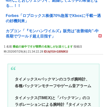
40代こどおじゲェジワイ、結婚してエッヂの希望とな
る…！！
Forbes「ロブロックス株価70%急落でXboxに千載一遇
の好機到来」
カプコン「『モンハンワイルズ』販売は”改善傾向”-中
長期でワールド超え目指す」
1 名前:
番組の途中ですが翡翠の名無しがお送りします
投稿日
時:2020/07/29(水) 21:34:22.28
ID:/qYUt+1i0NIKU
タイメックス×パックマンのコラボ腕時計、
各種パックマンモチーフやゲーム音アラーム
タイメックス(TIMEX)と「パックマン」のコ
ラボレーションによる腕時計『タイメックス