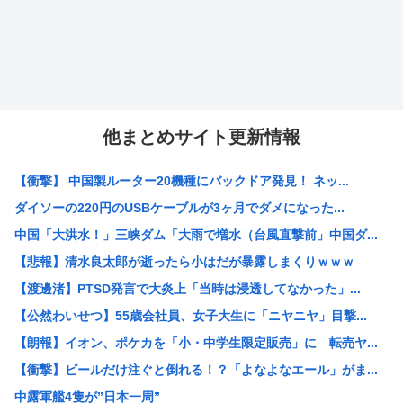
他まとめサイト更新情報
【衝撃】 中国製ルーター20機種にバックドア発見！ ネッ...
ダイソーの220円のUSBケーブルが3ヶ月でダメになった...
中国「大洪水！」三峡ダム「大雨で増水（台風直撃前」中国ダ...
【悲報】清水良太郎が逝ったら小はだが暴露しまくりｗｗｗ
【渡邊渚】PTSD発言で大炎上「当時は浸透してなかった」...
【公然わいせつ】55歳会社員、女子大生に「ニヤニヤ」目撃...
【朗報】イオン、ポケカを「小・中学生限定販売」に 転売ヤ...
【衝撃】ビールだけ注ぐと倒れる！？「よなよなエール」がま...
中露軍艦4隻が”日本一周”