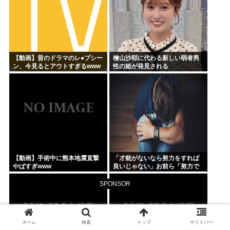
【動画】昔のドラマのレ●プシー
檜山沙耶に代わる新しい弱者男
ン、今見るとアウトすぎるwww
性の姫が発見される
【動画】手術中に熊本地震直撃
「才能がないなら努力をすれば
やばすぎwww
良いじゃない」お前ら「努力で
きるのも才能だよ」←は？
SPONSOR
ホーム
検索
トップ
サイドバー