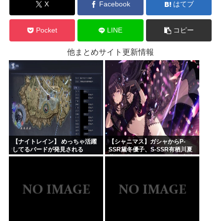
X
Facebook
はてブ
Pocket
LINE
コピー
他まとめサイト更新情報
【ナイトレイン】 めっちゃ活躍
【シャニマス】ガシャからP-
してるバードが発見される
SSR黛冬優子、S-SSR有栖川夏
葉が登場！イベントS-SR福丸小
糸！