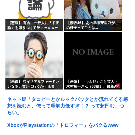
【悲報】 有吉、一般人に「ド正
【櫻坂46】 あの幸阪茉里乃がこ
論」を叩きつけて炎上ｗｗｗｗ
の様子ってことは...
ｗｗｗｗ
【画像】 ワイ「アルファードい
【画像】 「キム兄」こと芸人・
いなあ。買いに行くか」店員
木村祐一さん（63歳）、最新の
「ほいっ見積もりな！」ワイ
松本人志さんとのツーショット
「金額おかしくね？」←お前ら
が完全に別人だとネット騒然！
ネット民「タコピーとかルックバックとか流れてくる感
もそう思うよな？？？？？
「マジで誰かわからん」...
想を読むと、俺って理解力低すぎ！？ って超凹む。つ
らい」
XboxがPlaystationの「トロフィー」をパクるwww