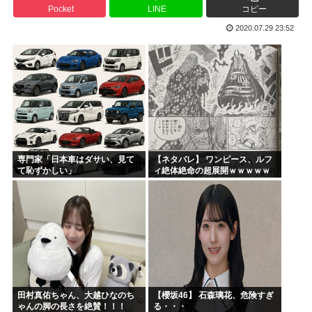
Pocket
LINE
コピー
宮崎駿「声優は娼婦のような声」←これ正論すぎるよな
2020.07.29 23:52
なんかおもろい漫画ない?
バンダイナムコ決算、プリキュアが前年比大幅減少
財務省のエース、左遷
韓国人「地震で高市早苗ちゃんは北朝鮮の金正恩と比較され完...
山本五十六「明日は真珠湾攻撃か…なんやこれ、デスノート？...
専門家「日本車はダサい、見て
【ネタバレ】 ワンピース、ルフ
て恥ずかしい」
ィ絶体絶命の超展開ｗｗｗｗｗ
ｗｗｗｗｗｗｗｗｗｗｗｗｗｗ
ｗｗｗｗｗｗｗｗｗｗｗｗｗｗ
ｗｗｗｗｗｗｗｗｗｗｗｗ...
田村真佑ちゃん、大越ひなのち
【櫻坂46】 石森璃花、危険すぎ
ゃんの脚の長さを絶賛！！！
る・・・