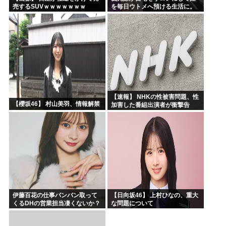
売するSUVｗｗｗｗｗｗｗ
を毎日ウトメへ預ける生活に。
数年後、そのツケが一気に回っ
てきて…
【速報】 NHKの性被害問題、性
【櫻坂46】 村山美羽、情報解禁
加害した番組出演者が衝撃告
白！
伊藤百花の仕事バンバン取って
【日向坂46】 上村ひなの、重大
くるDHの営業担当凄くないか？
な問題について
今年のボーナス凄いことになり
そう！！【AKB48いともも】