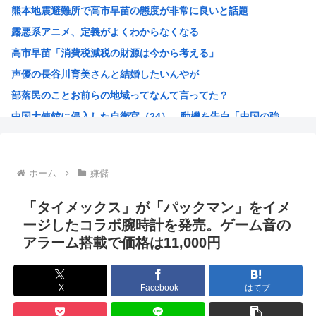
熊本地震避難所で高市早苗の態度が非常に良いと話題
セカンドサマーウイカ、AVになってしまう…「このAV最高...
露悪系アニメ、定義がよくわからなくなる
ワイの株式口座 爆損で逝く
高市早苗「消費税減税の財源は今から考える」
海行ってきたで
声優の長谷川育美さんと結婚したいんやが
中国企業Zbtlink製のルーター20機種にバックドア…...
部落民のことお前らの地域ってなんて言ってた？
実は女に勘違いされている男のオ●ニー挙げてけ
中国大使館に侵入した自衛官（24）、動機を告白「中国の強...
【悲報】ヤニねこ、BPOで問題視されるwww
海外「ディズニーがゴミのようだ！」日本がアニメ化した米人...
今期アニメの評価、ついに固まる
ホーム
嫌儲
韓国人「韓国サッカー協会W杯予選で外国人審判に性接待した...
「味方のふりをしてたが、実は敵のスパイだったキャラ」 何...
「タイメックス」が「パックマン」をイメ
みいちゃん作者、お気持ち表明ツイートから1週間沈黙www
ージしたコラボ腕時計を発売。ゲーム音の
アラーム搭載で価格は11,000円
高市総書記に逆らった財務官僚、左遷されるwww
ヒロアカ見たらまじで好きになったんやが
【画像】カノカリ女、とんでもないエ口グッズにされてしまい...
X
Facebook
はてブ
韓国人「日本には韓国みたいなドラッグストアがないので韓国...