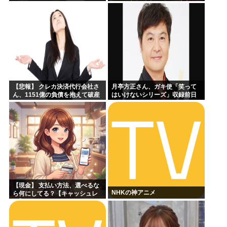
る」一部視聴者が反発…店主に
賛否
【悲報】 クレカ決済代行会社さ
月亭方正さん、ガキ使「笑って
ん、1151億の負債を抱えて破産
はいけないシリーズ」収録前日
←これヤバ過ぎるやろw w w w w
の様子がこちらｗｗｗｗｗ
w wっw
【現金】 支払い方法、選べるな
NHKの神アニメ
ら何にしてる？【キャッシュレ
ス】