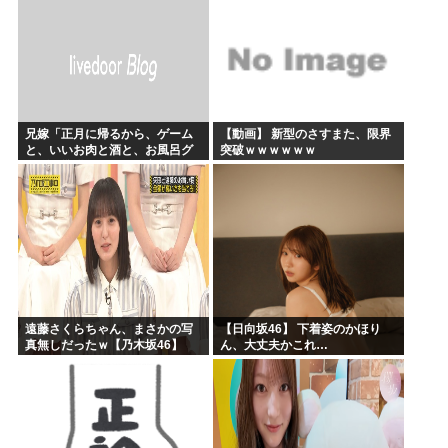
兄嫁「正月に帰るから、ゲーム
【動画】 新型のさすまた、限界
と、いいお肉と酒と、お風呂グ
突破ｗｗｗｗｗｗ
ッズの準備しとけよ」寝起きの
私「知るかボケ」兄嫁「キィィ
ィィー！！！！」私「あ…」
遠藤さくらちゃん、まさかの写
【日向坂46】 下着姿のかほり
真無しだったｗ【乃木坂46】
ん、大丈夫かこれ…