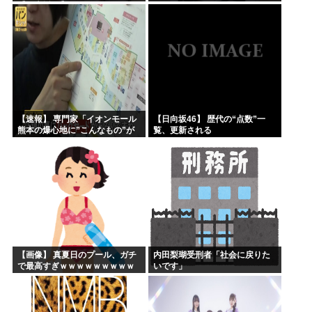
【乃木坂46】
【速報】 専門家「イオンモール
【日向坂46】 歴代の“点数”一
熊本の爆心地に”こんなもの”が
覧、更新される
あったんだけど…」
【画像】 真夏日のプール、ガチ
内田梨瑚受刑者「社会に戻りた
で最高すぎｗｗｗｗｗｗｗｗｗ
いです」
ｗ