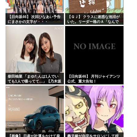
【日向坂46】 次回ひなあい予告
【ＧＪ】 クラスに迷惑な池沼が
にまさかの文字が・・・
いた。リーダー格のＡ「なんで
支援学級に入れないんです
か？」先生「背の高い低いと同
じで、これも個性なの！差別は...
柴田柚菜 「まゆたんは1人でい
【日向坂46】 月刊ジャイアンツ
ても1人で喋ってて…」【乃木坂
公式、重大告知！
46】
【画像】 日産が社運をかけて発
義兄嫁が自宅をサロンにして姪