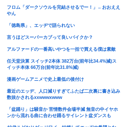
フロム「ダークソウルを完結させるでー！」←おおええ
やん
「徳島県」、エッヂで語られない
言うほどスーパーカブって良いバイクか？
アルファードの一番高いやつを一括で買える僕は素敵
任天堂決算 スイッチ2本体 382万台(前年比34.4%減)ス
イッチ本体 66万台(前年比31.8%減)
漫画ゲームアニメで史上最低の後付け
最近のエッヂ、人口減りすぎてふたば二次裏に書き込み
数抜かされるxxwwwxwww
「盆踊り」は騒音か 苦情数件会場半減 無音の中イヤホ
ンから流れる曲に合わせ踊るサイレント盆ダンスも