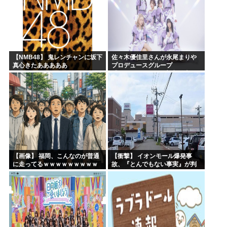
【NMB48】 鬼レンチャンに坂下
佐々木優佳里さんが永尾まりや
真心きたあああああ
プロデュースグループ
「WASURENA」に加入発表！
現在のグループと兼任へ【元
AKB48ゆかるん・まりやぎ】
【画像】 福岡、こんなのが普通
【衝撃】 イオンモール爆発事
に走ってるｗｗｗｗｗｗｗｗｗ
故、『とんでもない事実』が判
ｗｗｗｗｗｗｗ
明してしまう・・・・・・