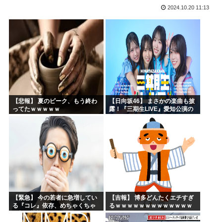
2024.10.20 11:13
NARUTO、ここにきてガチで復権してしまう w w w...
海外「まるでタイムスリップしたみたいだ…！」日本の江戸時...
【衝撃】 韓国人「エボシ御前の声の人、若い頃がこれかよ」
首相官邸「高市総理の映像を悪用した偽サイトに注意してくだ...
ヤニネコに一つだけ文句言わせてくれ
声優、なんかAIに勝ちそう。「声も「人格の象徴」明記、法...
【悲報】 夏のピーク、もう終わ
【日向坂46】 まさかの楽曲も披
ってたｗｗｗｗｗ
露！『三期生LIVE』愛知公演の
レポがこちら
【緊急】 今の若者に急増してい
【吉報】 博多どんたくエチすぎ
る『コレ』依存、めちゃくちゃ
るｗｗｗｗｗｗｗｗｗｗｗｗｗ
深刻な模様w w w w w w w w w w
ｗｗ