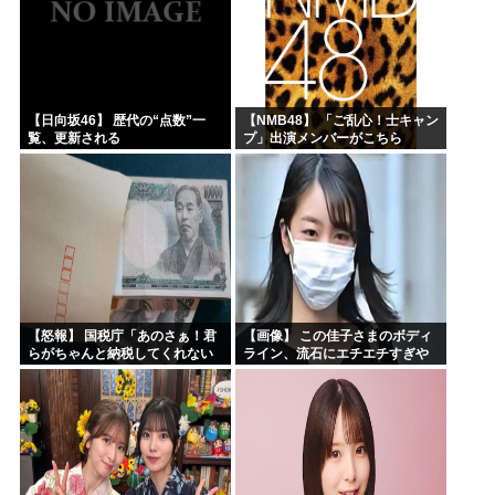
【日向坂46】 歴代の“点数”一
【NMB48】 「ご乱心！士キャン
覧、更新される
プ」出演メンバーがこちら
【怒報】 国税庁「あのさぁ！君
【画像】 この佳子さまのボディ
らがちゃんと納税してくれない
ライン、流石にエチエチすぎや
とこうなっちゃうけどどうす
ろ！
る？！」←これw w w w w w w w