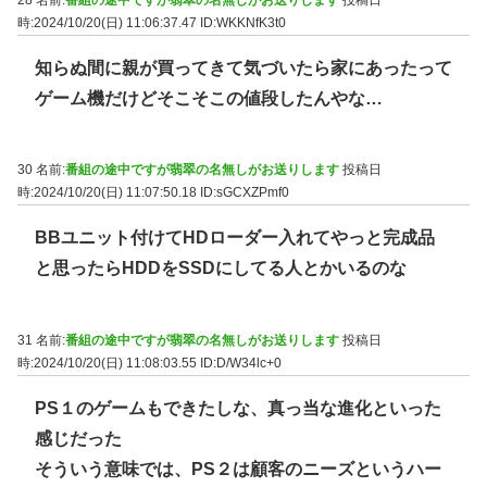
時:2024/10/20(日) 11:06:37.47
ID:WKKNfK3t0
知らぬ間に親が買ってきて気づいたら家にあったって
ゲーム機だけどそこそこの値段したんやな…
30 名前:
番組の途中ですが翡翠の名無しがお送りします
投稿日
時:2024/10/20(日) 11:07:50.18
ID:sGCXZPmf0
BBユニット付けてHDローダー入れてやっと完成品
と思ったらHDDをSSDにしてる人とかいるのな
31 名前:
番組の途中ですが翡翠の名無しがお送りします
投稿日
時:2024/10/20(日) 11:08:03.55
ID:D/W34lc+0
PS１のゲームもできたしな、真っ当な進化といった
感じだった
そういう意味では、PS２は顧客のニーズというハー