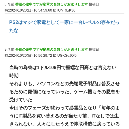
8 名前:
番組の途中ですが翡翠の名無しがお送りします
投稿日
時:2024/10/20(日) 10:54:59.60
ID:IUMRL/K30
PS2はマジで家電として一家に一台レベルの存在だっ
たな
9 名前:
番組の途中ですが翡翠の名無しがお送りします
投稿日
時:2024/10/20(日) 10:56:29.72
ID:UGKGqJOf0
当時の為替は1ドル109円で極端な円高とは言えない
時期
それよりも、パソコンなどの先端電子製品は普及させ
るために廉価になっていった、ゲーム機もその恩恵を
受けていた
今はそのフェーズが終わって必需品となり「毎年のよ
うにIT製品を買い替えるのが当たり前、ITなしでは生
きられない」人々にしたうえで搾取構造に戻っている