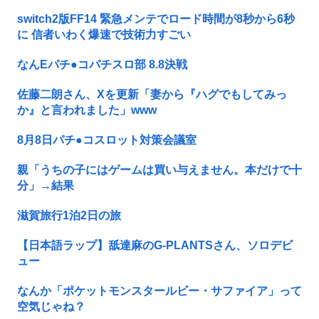
switch2版FF14 緊急メンテでロード時間が8秒から6秒
に 信者いわく爆速で技術力すごい
なんEパチ●コパチスロ部 8.8決戦
佐藤二朗さん、Xを更新「妻から『ハグでもしてみっ
か』と言われました」www
8月8日パチ●コスロット対策会議室
親「うちの子にはゲームは買い与えません。本だけで十
分」→結果
滋賀旅行1泊2日の旅
【日本語ラップ】舐達麻のG-PLANTSさん、ソロデビ
ュー
なんか「ポケットモンスタールビー・サファイア」って
空気じゃね？