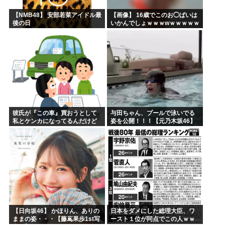
【NMB48】 安部若菜アイドル最
【画像】 16歳でこのお◯ぱいは
後の日
いかんでしょｗｗｗwｗｗｗｗｗ
ｗｗｗ❤
彼氏が『この車』買おうとして
与田ちゃん、プールで泳いでる
私とケンカになってるんだけど
姿を公開！！！【元乃木坂46】
ｗｗｗｗｗｗ
【日向坂46】 かほりん、ありの
日本をダメにした総理大臣、ワ
ままの姿・・・【藤嶌果歩1st写
ースト１位が同点でこの人ｗｗ