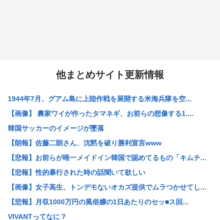
他まとめサイト更新情報
1944年7月、グアム島に上陸作戦を展開する米海兵隊を空...
【画像】 農家ワイが作ったタマネギ、お前らの想像する1....
韓国サッカーのイメージが墜落
【朗報】佐藤二朗さん、沈黙を破り勝利宣言www
【悲報】お前らが唯一メイドイン韓国で認めてるもの「キムチ...
【悲報】性的暴行された時の話聞いて欲しい
【画像】女子高生、トンデモないオカズ提供でムラつかせてし...
【悲報】月収1000万円の風俗嬢の1日あたりのセッ■ス回...
VIVANTってなに？