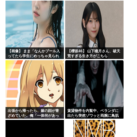
真集】
ｗｗｗｗ
【画像】 まま「なんかプール入
【櫻坂46】 山下瞳月さん、破天
ってたら学生にめっちゃ見られ
荒すぎる生き方がこちら
たw」
出張から帰ったら、嫁の顔が青
賃貸物件を内覧中、ベランダに
ざめていた。俺「一体何があっ
出たら突然ゾワッと両腕に鳥肌
たんだ？」嫁「…」→子供たち
が出た。「やっぱりこの部屋嫌
に話を聞くと…
だ」と思った瞬間、体が前にド
ンッと突き飛ばされて…