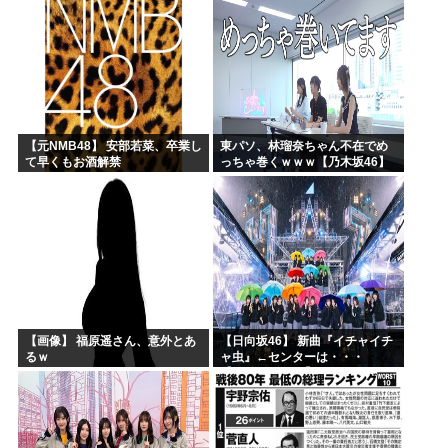
【元NMB48】 安部若菜、卒業し
東パソ、林瑠奈ちゃん不在でめ
て早くもお酒解禁
っちゃ巻くｗｗｗ【乃木坂46】
【画像】 福原遥さん、意外とあ
【日向坂46】 新曲『イチャイチ
るｗ
ャ虫』←センターは・・・
【18thシングル】