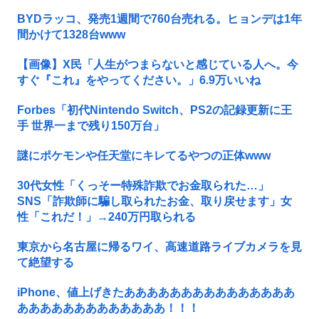
BYDラッコ、発売1週間で760台売れる。ヒョンデは1年
間かけて1328台www
【画像】X民「人生がつまらないと感じている人へ。今
すぐ『これ』をやってください。」6.9万いいね
Forbes「初代Nintendo Switch、PS2の記録更新に王
手 世界一まで残り150万台」
謎にポケモンや任天堂にキレてるやつの正体www
30代女性「くっそー特殊詐欺でお金取られた…」
SNS「詐欺師に騙し取られたお金、取り戻せます」女
性「これだ！」→240万円取られる
東京から名古屋に帰るワイ、高速道路ライブカメラを見
て絶望する
iPhone、値上げきたあああああああああああああああ
あああああああああああああ！！！