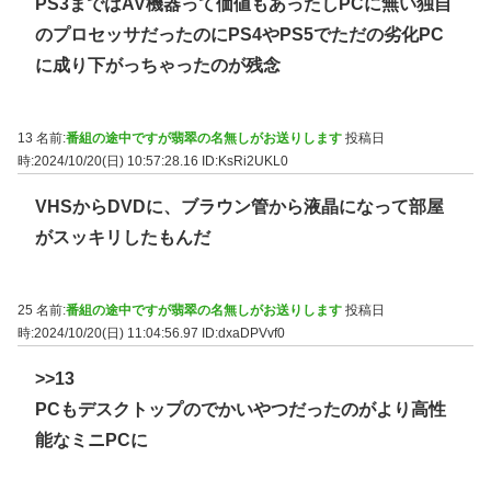
PS3まではAV機器って価値もあったしPCに無い独自
のプロセッサだったのにPS4やPS5でただの劣化PC
に成り下がっちゃったのが残念
13 名前:
番組の途中ですが翡翠の名無しがお送りします
投稿日
時:2024/10/20(日) 10:57:28.16
ID:KsRi2UKL0
VHSからDVDに、ブラウン管から液晶になって部屋
がスッキリしたもんだ
25 名前:
番組の途中ですが翡翠の名無しがお送りします
投稿日
時:2024/10/20(日) 11:04:56.97
ID:dxaDPVvf0
>>13
PCもデスクトップのでかいやつだったのがより高性
能なミニPCに