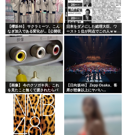
【櫻坂46】 サクラミーツ、こん
日本をダメにした総理大臣、ワ
なぎ加入である変化が...【公開収
ースト１位が同点でこの人ｗｗ
録レポ】
ｗｗｗｗ
【画像】 今のクソガキ共、これ
【日向坂46】 Zepp Osaka、客
を見たこと無くて渡されたらパ
席が想像以上にヤバい…
ニクるらしいｗｗｗｗｗｗｗｗ
ｗｗｗｗｗ