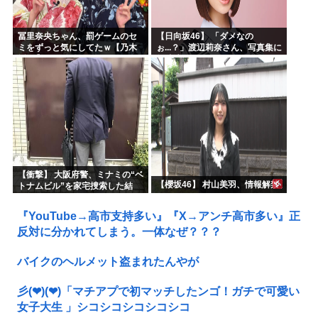
冨里奈央ちゃん、罰ゲームのセ
【日向坂46】 「ダメなの
ミをずっと気にしてたｗ【乃木
ぉ...？」渡辺莉奈さん、写真集に
坂46】
興味津々
【衝撃】 大阪府警、ミナミの“ベ
【櫻坂46】 村山美羽、情報解禁
トナムビル”を家宅捜索した結
果・・・・・・
『YouTube→高市支持多い』『X→アンチ高市多い』正
反対に分かれてしまう。一体なぜ？？？
バイクのヘルメット盗まれたんやが
彡(❤︎)(❤︎)「マチアプで初マッチしたンゴ！ガチで可愛い
女子大生 」シコシコシコシコシコ