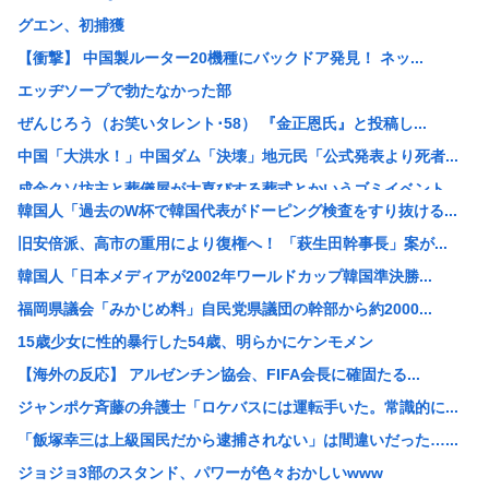
グエン、初捕獲
【衝撃】 中国製ルーター20機種にバックドア発見！ ネッ...
エッヂソープで勃たなかった部
ぜんじろう（お笑いタレント･58） 『金正恩氏』と投稿し...
中国「大洪水！」中国ダム「決壊」地元民「公式発表より死者...
成金クソ坊主と葬儀屋が大喜びする葬式とかいうゴミイベント...
韓国人「過去のW杯で韓国代表がドーピング検査をすり抜ける...
【悲報】いまの小学生 朝7時から学校に預けられ放課後も夜...
旧安倍派、高市の重用により復権へ！ 「萩生田幹事長」案が...
【悲報】れいわ大石あきこさん、活動休止。
韓国人「日本メディアが2002年ワールドカップ韓国準決勝...
【衝撃】佐藤二朗(57)、久しぶりにXを更新！その内容が...
福岡県議会「みかじめ料」自民党県議団の幹部から約2000...
人気アニメ「メイドインアビス」の主題歌にVTuberさん...
15歳少女に性的暴行した54歳、明らかにケンモメン
【速報】140kg俺、はま寿司で食いまくるwww（※画像...
【海外の反応】 アルゼンチン協会、FIFA会長に確固たる...
【悲報】キヨ、逮捕www
ジャンポケ斉藤の弁護士「ロケバスには運転手いた。常識的に...
【悲報】みぃちゃん、マジでアニメ中止になりそう
「飯塚幸三は上級国民だから逮捕されない」は間違いだった…...
【悲報】日本人なら誰もが知ってるのに、まだ一度も大河で取...
ジョジョ3部のスタンド、パワーが色々おかしいwww
【画像】女子高生、市民プールでエグい乳を放り出してしまう...