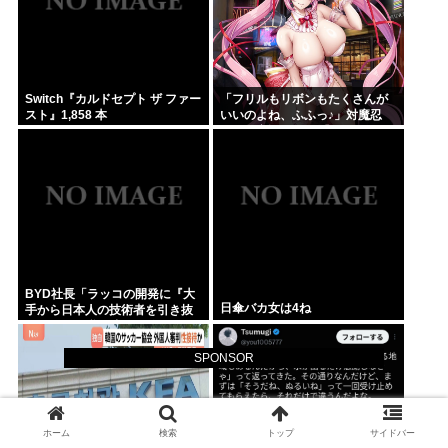
Switch『カルドセプト ザ ファー
「フリルもリボンもたくさんが
スト』1,858 本
いいのよね、ふふっ♪」対魔忍
RPG・新イベント『バニーとヨ
ミハラクライシス』
BYD社長「ラッコの開発に『大
日傘バカ女は4ね
手から日本人の技術者を引き抜
いた』って噂は嘘。開発チーム
に日本人は0人です」
SPONSOR
ホーム
検索
トップ
サイドバー