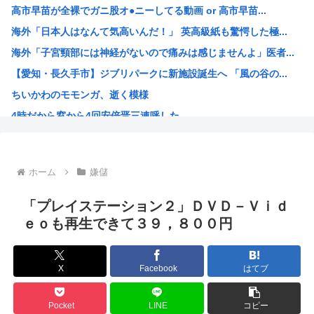
高市早苗が全裸でガニ股オ●ニーしてる動画 or 高市早苗...
【画像】SHELLYの産後おっぱい、たわわ、たわわwww
海外「日本人はなんて気高いんだ！」 英高級紙も驚愕した極...
女子高生被害のクマスプレー誤射事件。引率教員が腰に下げて...
海外「子宮頸部には神経がないので痛みは感じませんよ」医者...
【スペインが不法移民50万人を合法化】「富の象徴」に掲示...
【愛知・長久手市】ジブリパークに新施設誕生へ 「風の谷の...
人手不足ガチで限界？社員が辞めただけで会社終了へ…
ちいかわのモモンガ、逝く模様
【悲報】バイクが趣味の女だけど、なぜ「こう」なるのかわか...
4時だから窓から4回安倍晋三連呼した
熊本避難所の皆様「パンばっかり。飽き飽きしてる」
【画像】今期の覇権アニメが『天幕シャドウガール』に決まっ...
トランプの支持率低迷中の共和党、中間選挙では「民主党はも...
ホーム
嫌儲
声優目指して上京したワイ、もう実家に帰ることを決意
【衝撃】 韓国人「エボシ御前の声の人、若い頃がこれかよ」
「プレイステーション２」ＤＶＤ－Ｖｉｄ
高市早苗、被爆体験者と面会するも発言を禁止し握手のみ許可...
ｅｏも再生できて３９，８００円
大谷翔平が今永昇太を睨みつける様子に全米騒然！←「最高の...
6月の消費支出-3.3%で7か月連続マイナス 総務省「貯...
X
Facebook
はてブ
韓国人「熊本地震で見る日本の土木技術の完全勝利をご覧くだ...
海外「素晴らしい！」日本が買収したUSスチール驚異の大復...
Pocket
LINE
コピー