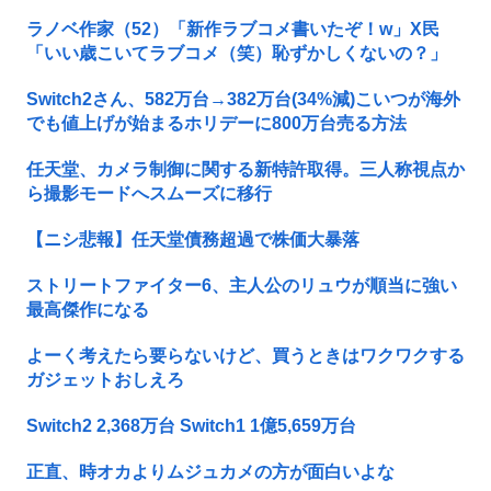
ラノベ作家（52）「新作ラブコメ書いたぞ！w」X民
「いい歳こいてラブコメ（笑）恥ずかしくないの？」
Switch2さん、582万台→382万台(34%減)こいつが海外
でも値上げが始まるホリデーに800万台売る方法
任天堂、カメラ制御に関する新特許取得。三人称視点か
ら撮影モードへスムーズに移行
【ニシ悲報】任天堂債務超過で株価大暴落
ストリートファイター6、主人公のリュウが順当に強い
最高傑作になる
よーく考えたら要らないけど、買うときはワクワクする
ガジェットおしえろ
Switch2 2,368万台 Switch1 1億5,659万台
正直、時オカよりムジュカメの方が面白いよな