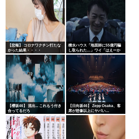
【悲報】 コロナワクチン打たな
積水ハウス「地面師に55億円騙
かった結果・・・・
し取られた…」ワイ「はえーか
わいそう…会社滅茶苦茶やろな
ぁ」→
【櫻坂46】 流出... これもう付き
【日向坂46】 Zepp Osaka、客
合ってるだろ
席が想像以上にヤバい…