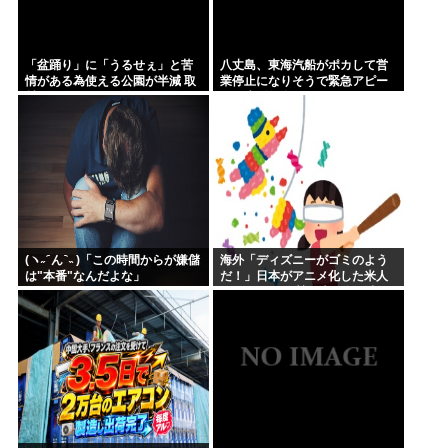
「盆踊り」に「うるせぇ」と苦
八丈島、東海汽船がポカして営
情がある為使える公園が半減 取
業停止になりそうで緊急アピー
材ではうるさいと答える住民は
ル。生活物資が届かなくなるか
おらず こどおじみたいのが電話
も。アシタバ以外に食うものが
してんだろな
ねえ
(ヽ˶ ᷇ ん ᷆ ˵ )「この時間からが嫌儲
海外「ディズニーがゴミのよう
は"本番"なんだよな」
だ！」日本がアニメ化した米人
気SF作品に絶賛の声が殺到中