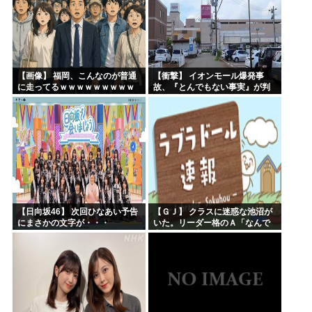
【画像】 福岡、こんなのが普通
【衝撃】 イオンモール爆発事
に走ってるｗｗｗｗｗｗｗｗｗ
故、『とんでもない事実』が判
ｗｗｗｗｗｗｗ
明してしまう・・・・・・
【日向坂46】 次回ひなあい予告
【ＧＪ】 クラスに迷惑な池沼が
にまさかの文字が・・・
いた。リーダー格のＡ「なんで
支援学級に入れないんです
か？」先生「背の高い低いと同
じで、これも個性なの！差別は...