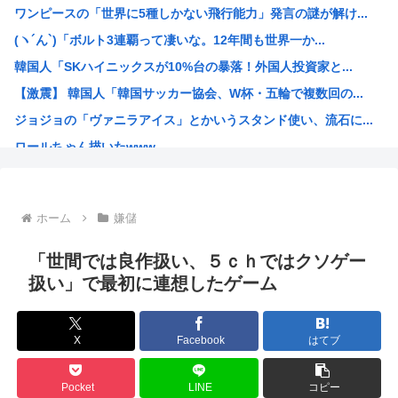
ワンピースの「世界に5種しかない飛行能力」発言の謎が解け...
「高卒、大卒、院卒とか関係無しに扱う」とお偉方に言われた...
(ヽ´ん`)「ボルト3連覇って凄いな。12年間も世界一か...
ネット販売…「品切れ前に買うと満足感」集英社オンラインシ...
韓国人「SKハイニックスが10%台の暴落！外国人投資家と...
【画像あり】土方系アイドル、女子高生の間で大人気になって...
【激震】 韓国人「韓国サッカー協会、W杯・五輪で複数回の...
【衝撃】ケンドーコバヤシ、新型コロナ感染で謎の後遺症続く...
ジョジョの「ヴァニラアイス」とかいうスタンド使い、流石に...
【高市】ウクライナのイベント「徴兵拉致」がこれ。もれなく...
ロールちゃん描いたwww
【画像】このボケて、破壊力ありすぎてクッソワロタwww
「週刊少年ジャンプ」 発行部数が初の100万部割れ
Zガンダムで一番人気のないMSがパラスアテネという風潮
ホーム
嫌儲
緊縮財政論者として知られる大物財務官僚、高市早苗の逆鱗に...
海外「日本にはこんな特殊な標識があるんだけど皆は見たこと...
「世間では良作扱い、５ｃｈではクソゲー
自民党「日本人56す56す56す56す56すコロスコロス...
扱い」で最初に連想したゲーム
熊本地震避難所で高市早苗の態度が非常に良いと話題
露悪系アニメ、定義がよくわからなくなる
X
Facebook
はてブ
高市早苗「消費税減税の財源は今から考える」
声優の長谷川育美さんと結婚したいんやが
Pocket
LINE
コピー