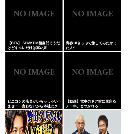
【BF6】 SPMKPM相当低そうだ
青春18きっぷで旅してみたかっ
けどキルレだけは高い奴
た人生
ビニコンの店員がいらっしゃい
【動画】電車のドア前に居座る
ませー！言わないから本社にク
チー牛、どつかれる
レームいれてやりましたよ！
www