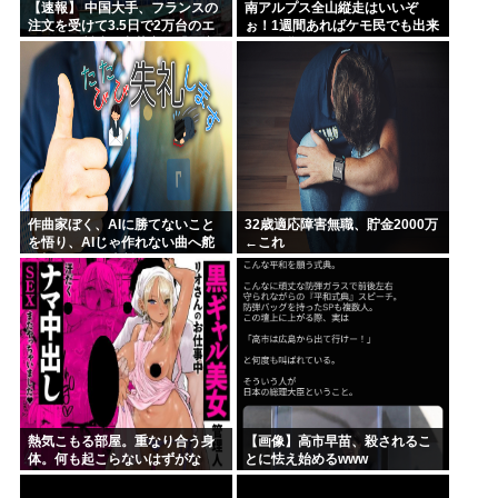
【速報】 中国大手、フランスの
南アルプス全山縦走はいいぞ
注文を受けて3.5日で2万台のエ
ぉ！1週間あればケモ民でも出来
アコンを製造し出荷完了「毎度
る！お盆休みにやってみなイ
アル♡」
カ？
作曲家ぼく、AIに勝てないこと
32歳適応障害無職、貯金2000万
を悟り、AIじゃ作れない曲へ舵
←これ
を切ることを決断
熱気こもる部屋。重なり合う身
【画像】高市早苗、殺されるこ
体。何も起こらないはずがな
とに怯え始めるwww
く……