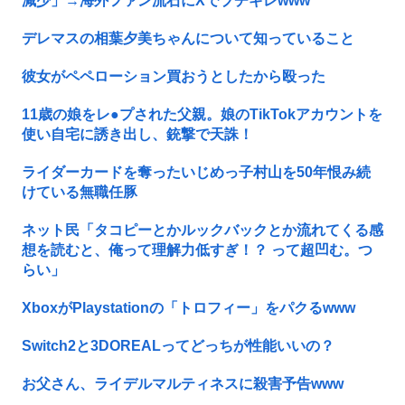
減少」→海外ファン流石にXでブチギレwww
デレマスの相葉夕美ちゃんについて知っていること
彼女がペペローション買おうとしたから殴った
11歳の娘をレ●プされた父親。娘のTikTokアカウントを
使い自宅に誘き出し、銃撃で天誅！
ライダーカードを奪ったいじめっ子村山を50年恨み続
けている無職任豚
ネット民「タコピーとかルックバックとか流れてくる感
想を読むと、俺って理解力低すぎ！？ って超凹む。つ
らい」
XboxがPlaystationの「トロフィー」をパクるwww
Switch2と3DOREALってどっちが性能いいの？
お父さん、ライデルマルティネスに殺害予告www