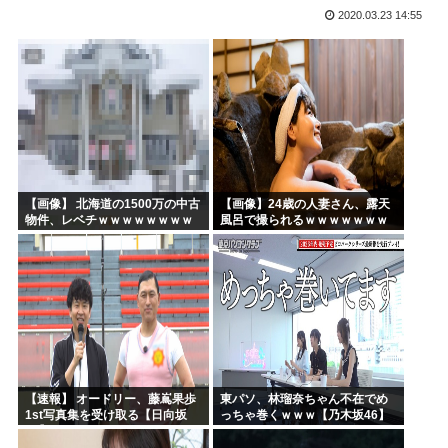
2020.03.23 14:55
部落民のことお前らの地域ってなんて言ってた？
中国大使館に侵入した自衛官（24）、動機を告白「中国の強...
海外「ディズニーがゴミのようだ！」日本がアニメ化した米人...
今期アニメの評価、ついに固まる
韓国人「韓国サッカー協会W杯予選で外国人審判に性接待した...
「味方のふりをしてたが、実は敵のスパイだったキャラ」 何...
【画像】 北海道の1500万の中古
【画像】24歳の人妻さん、露天
物件、レベチｗｗｗｗｗｗｗｗ
風呂で撮られるｗｗｗｗｗｗｗ
ｗｗｗｗｗｗｗｗｗｗｗｗ
ｗｗｗｗｗｗｗｗｗｗ
【速報】 オードリー、藤嶌果歩
東パソ、林瑠奈ちゃん不在でめ
1st写真集を受け取る【日向坂
っちゃ巻くｗｗｗ【乃木坂46】
46】