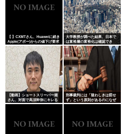
【 】CXMTさん、Huaweiに続き
大学教授が調べた結果、日本で
Apple(アポー)からの値下げ要求
は富裕層の富裕化は確認でき
も拒否！！！半導体バボー継続
ず、ただみんなで貧困化してい
へ！！！
るだけだった
【動画】ショートスリーパー堀
刑事裁判には「疑わしきは罰せ
さん、対面で高須幹弥にキレる
ず」という原則があるのになぜ
「性交の同意がなかった」とい
う確かめようが無いもので有罪
になるの？