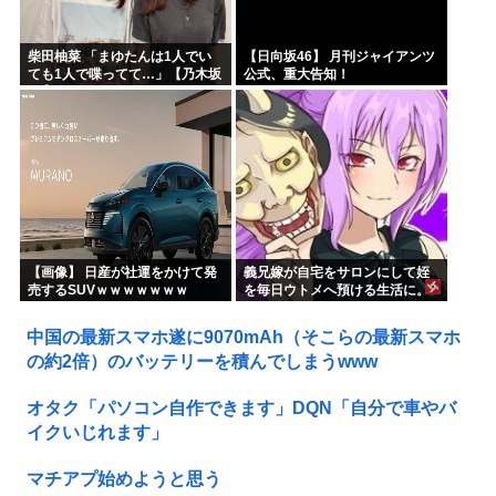
柴田柚菜 「まゆたんは1人でい
【日向坂46】 月刊ジャイアンツ
ても1人で喋ってて…」【乃木坂
公式、重大告知！
46】
【画像】 日産が社運をかけて発
義兄嫁が自宅をサロンにして姪
売するSUVｗｗｗｗｗｗｗ
を毎日ウトメへ預ける生活に。
数年後、そのツケが一気に回っ
てきて…
中国の最新スマホ遂に9070mAh（そこらの最新スマホ
の約2倍）のバッテリーを積んでしまうwww
オタク「パソコン自作できます」DQN「自分で車やバ
イクいじれます」
マチアプ始めようと思う