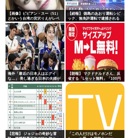
【画像】ビビアン・スー（51）
【続報】 徳島のあおり運転シビ
とかいう台湾の宮沢りえがレベ
ック、無免許運転で逮捕される
チすぎる
ｗｗｗｗ
海外「最近の日本人はエグイ
【朗報】 マクドナルドさん、反
な…」 美し過ぎる日本の夫婦が
省する「Lセット無料」「100円
W杯で世界に見つかってしまう
マック復活」→
【悲報】 ジョジョの奇妙な冒
「この人だけはモノホンだ