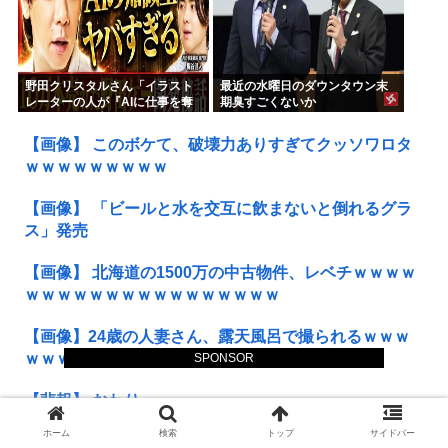
野田クリスタルさん「イラスト
最近の水曜日のダウンタウン末
レーターの人が『AIに仕事を奪
期臭すごくないか
われる』って言ってるけど、あ
なた達は"仕事を奪う側"じゃな
【画像】 このボケて、破壊力ありすぎてクッソワロタ
い？」
ｗｗｗｗｗｗｗｗｗ
【画像】 「ビールと水を交互に飲まないと倒れるグラ
ス」発売
【画像】 北海道の1500万の中古物件、レベチｗｗｗｗ
ｗｗｗｗｗｗｗｗｗｗｗｗｗｗｗｗ
【画像】24歳の人妻さん、露天風呂で撮られるｗｗｗ
ｗｗｗｗｗｗｗｗｗｗｗｗｗｗ
SPONSOR
【悲報】 おわり。
ホーム
検索
トップ
サイドバー
【驚愕】 社内で「これ」のやり取りしてたら逮捕され