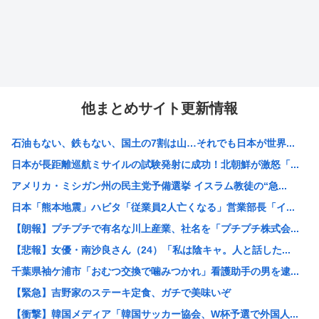
他まとめサイト更新情報
石油もない、鉄もない、国土の7割は山…それでも日本が世界...
日本が長距離巡航ミサイルの試験発射に成功！北朝鮮が激怒「...
アメリカ・ミシガン州の民主党予備選挙 イスラム教徒の“急...
日本「熊本地震」ハビタ「従業員2人亡くなる」営業部長「イ...
【朗報】プチプチで有名な川上産業、社名を「プチプチ株式会...
【悲報】女優・南沙良さん（24）「私は陰キャ。人と話した...
千葉県袖ケ浦市「おむつ交換で噛みつかれ」看護助手の男を逮...
【緊急】吉野家のステーキ定食、ガチで美味いぞ
【衝撃】韓国メディア「韓国サッカー協会、W杯予選で外国人...