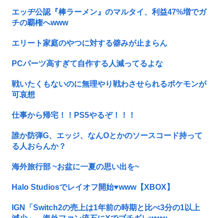
エッヂ公認『棒ラーメン』のマルタイ、利益47%増でガ
チの覇権へwww
エリート家庭のやつに対する僻みが止まらん
PCパーツ高すぎて自作する人減ってるよな
戦いたくもないのに無理やり戦わさせられるポケモンが
可哀想
仕事から帰宅！！PS5やるぞ！！！
誰か防弾G、エッジ、なんOとかのソースコード持って
る人おらんか？
海外旅行部 ~お盆に一夏の思い出を~
Halo Studiosでレイオフ開始♥www【XBOX】
IGN「Switch2の売上は1年前の時期と比べ3分の1以上