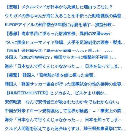
【悲報】メタルバンドが日本から死滅した理由ってなに？
ウミガメの赤ちゃんが海に入ることを手伝った動物愛誤の偽善...
K-POPアイドルの約半数が3年後には姿を消す…損益分岐...
【悲報】高市早苗に逆らった財務官僚、異例の左遷www
ついに国産ヒューマノイド登場、人手不足深刻化の医療・製造...
【画像】道頓堀女子「暑すぎて服脱ごうかと思った」････...
外国人「2002年W杯は?」韓国サッカーに衝撃的不祥事！...
【悲報】NISA民、『オルカン』『S&P500』『NAS...
海外「日本なんて行くんじゃなかった…」 日本を知ってしま...
【悲報】お弁当屋さん、消費税が下がっても値段据え置き
【衝撃】 韓国人「宮崎駿が首を縦に振った金額」
【画像】スレンダー美脚、とんでもないダンスを披露してしま...
韓国人「韓国サッカー協会が行った国際試合の性的接待の全容...
高市総理と対話の避難所代表者「避難所の生活は至れり尽くせ...
【HUNTER×HUNTER】ヒソカさん、ビスケより弱か...
【速報】注文厨の女を逮捕
安倍昭恵「なんで安倍晋三が殺されたのか今でもわからない」
【画像】片山さつき（67）ちゃんの防災服www
中国が対米ドローン規制強化して世界が騒然！←「事実上の禁...
【衝撃】メイウェザー「恵まれない子へ募金？そいつらが俺に...
海外「日本なんて行くんじゃなかった…」 日本を知ってしま...
【悲報】中国の街並み、日本に汚染されすぎて終わるwww
クルド人問題を訴えてきた河合ゆうすけ、埼玉県知事選挙に立...
【悲報】カラオケ上手いヤツと歌上手いヤツ、ガチで別物ww...