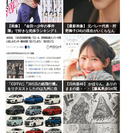
【画像】 『金田一少年の事件
【最新画像】 元バレー代表・狩
簿』で好きな死体ランキング１
野舞子(38)の現在がいくらなん
位がこちら！
でも即ハボすぎる！
「CDTVに『365日の紙飛行機』
【日向坂46】 かほりん、ありの
をリクエストしたのは九州に住
ままの姿・・・【藤嶌果歩1st写
む中学生」←この事実って結構
真集】
デカいよな【AKB48】