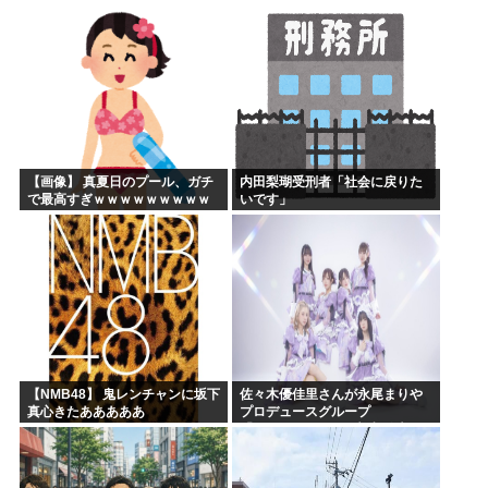
あったんだけど…」
【画像】 真夏日のプール、ガチ
内田梨瑚受刑者「社会に戻りた
で最高すぎｗｗｗｗｗｗｗｗｗ
いです」
ｗ
【NMB48】 鬼レンチャンに坂下
佐々木優佳里さんが永尾まりや
真心きたあああああ
プロデュースグループ
「WASURENA」に加入発表！
現在のグループと兼任へ【元
AKB48ゆかるん・まりやぎ】