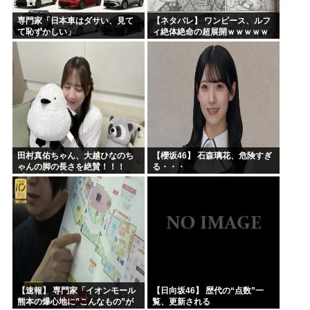
専門家「日本車はダサい、見て
【ネタバレ】 ワンピース、ルフ
て恥ずかしい」
ィ絶体絶命の超展開ｗｗｗｗｗ
ｗｗｗｗｗｗｗｗｗｗｗｗｗｗ
ｗｗｗｗｗｗｗｗｗｗｗｗｗｗ
ｗｗｗｗｗｗｗｗｗｗｗｗ...
田村真佑ちゃん、大越ひなのち
【櫻坂46】 石森璃花、危険すぎ
ゃんの脚の長さを絶賛！！！
る・・・
【乃木坂46】
【速報】 専門家「イオンモール
【日向坂46】 歴代の“点数”一
熊本の爆心地に”こんなもの”が
覧、更新される