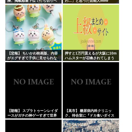
険、掲載順最下位で打ち切りへ
わ…」と思った芸能人www
【悲報】 ちいかわ映画版、内容
押すと1万円貰えるが大阪に10m
がエグすぎて子供に見せられな
ハムスターが召喚されてしまう
い
ボタン
【朗報】 スプラトゥーンレイダ
【高市】 糖尿病内科クリニッ
ースがガチの神ゲーすぎて世界
ク、待合室に『ドカ食いダイス
中で大絶賛ｗｗｗｗｗｗｗ
キ！もちづきさん』を置いてし
まい炎上