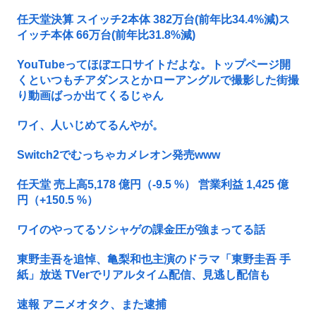
任天堂決算 スイッチ2本体 382万台(前年比34.4%減)ス
イッチ本体 66万台(前年比31.8%減)
YouTubeってほぼエ口サイトだよな。トップページ開
くといつもチアダンスとかローアングルで撮影した街撮
り動画ばっか出てくるじゃん
ワイ、人いじめてるんやが。
Switch2でむっちゃカメレオン発売www
任天堂 売上高5,178 億円（-9.5 %） 営業利益 1,425 億
円（+150.5 %）
ワイのやってるソシャゲの課金圧が強まってる話
東野圭吾を追悼、亀梨和也主演のドラマ「東野圭吾 手
紙」放送 TVerでリアルタイム配信、見逃し配信も
速報 アニメオタク、また逮捕