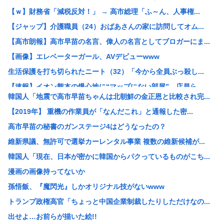
【ｗ】財務省「減税反対！」 → 高市総理「ふ～ん、人事権...
【ジャップ】介護職員（24）おばあさんの家に訪問してオム...
【高市朗報】高市早苗の名言、偉人の名言としてブロガーにま...
【画像】エレベーターガール、AVデビューwww
生活保護を打ち切られたニート（32）「今から全員ぶっ殺し...
【速報】イオン熊本の爆心地に“マップにない部屋” 店員ら...
韓国人「地震で高市早苗ちゃんは北朝鮮の金正恩と比較され完...
be[662593167]⇦こいつ中国のことが好きすぎて...
【2019年】 重機の作業員が「なんだこれ」と通報した密...
元キャバ嬢のMINAさん（みなちゃん）が配信中に亡くなっ...
高市早苗の秘書のガンステージ4はどうなったの？
【衝撃】NHK職員が番組出演タレントから性被害←これ！
維新県議、無許可で選挙カーレンタル事業 複数の維新候補が...
中国政府、強烈な不満を表明「泥棒が『泥棒を捕まえろ』と叫...
韓国人「現在、日本が密かに韓国からパクっているものがこち...
【速報】 記者「中革連は食料品消費税ゼロを公約に掲げてい...
漫画の画像持ってないか
高市総理の非核三原則「堅持しながら」→「堅持しつつ」→「...
孫悟飯、『魔閃光』しかオリジナル技がないwww
「盗人たけだけしい」中国国防省が防衛白書に反発 「日本の...
トランプ政権高官「ちょっと中国企業制裁したりしただけなの...
【悲報】なんでお前らチクニーしないの？
出せよ…お前らが描いた絵!!
【悲報】リュウジ氏、冷やし中華を「あり得ないほどダルい」...