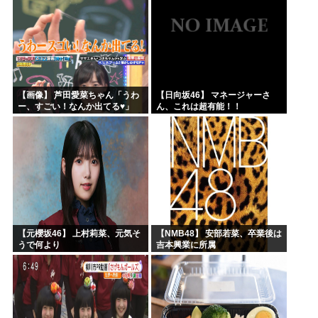
【画像】 芦田愛菜ちゃん「うわ
【日向坂46】 マネージャーさ
ー、すごい！なんか出てる♥」
ん、これは超有能！！
【元櫻坂46】 上村莉菜、元気そ
【NMB48】 安部若菜、卒業後は
うで何より
吉本興業に所属