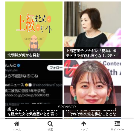
ー・ルー」
別し、全額を被災地のために使
います」
上沼恵美子ブチギレ「簡単にポ
北朝鮮が何かを発射
テトサラダ作れ言うな！ポテト
サラダ作りてしんどいんやで！
」
SPONSOR
楽しんご「ジャンポケ斉藤さん
元TBSアナ山本里菜が離婚発表
を貶めた女は気色悪いとか言っ
「それぞれの道を歩むこととな
てる癖にフェラするとか口だけ
りました」
は素直なんだな！週刊誌から金
もらってるだろ」
ホーム
検索
トップ
サイドバー