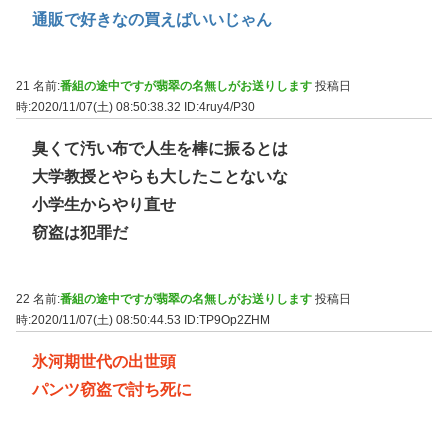
通販で好きなの買えばいいじゃん
21 名前:
番組の途中ですが翡翠の名無しがお送りします
投稿日
時:2020/11/07(土) 08:50:38.32
ID:4ruy4/P30
臭くて汚い布で人生を棒に振るとは
大学教授とやらも大したことないな
小学生からやり直せ
窃盗は犯罪だ
22 名前:
番組の途中ですが翡翠の名無しがお送りします
投稿日
時:2020/11/07(土) 08:50:44.53
ID:TP9Op2ZHM
氷河期世代の出世頭
パンツ窃盗で討ち死に