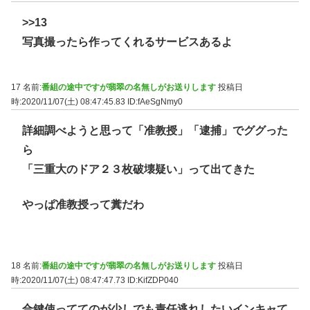
>>13
写真撮ったら作ってくれるサービスあるよ
17 名前:
番組の途中ですが翡翠の名無しがお送りします
投稿日
時:2020/11/07(土) 08:47:45.83
ID:fAeSgNmy0
詳細調べようと思って「准教授」「逮捕」でググった
ら
「三重大のドア２３枚破壊疑い」って出てきた
やっぱ准教授って糞だわ
18 名前:
番組の途中ですが翡翠の名無しがお送りします
投稿日
時:2020/11/07(土) 08:47:47.73
ID:KifZDP040
合鍵使っててのが少しでも責任逃れしたいインキャて