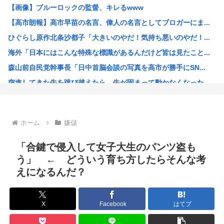
【画像】ブルーロックの監督、キレるwww
【悲報】みいちゃん作者「みいちゃん母は障害者なので自分が...
【高市朗報】高市早苗の名言、偉人の名言としてブロガーにま...
「コンビニ、馬鹿にすんなよ」→あのオーナー夫婦、不起訴ｗ...
ひぐらし原作北条沙都子「大きいのやだ！気持ち悪いのやだ！...
“映像化不可”と言われた渡辺淳一の問題作を実娘が映画化 ...
海外「日本にはこんな特殊な標識があるんだけど皆は見たこと...
野獣先輩、中国で市民権を得る
森山前自民党幹事長「日中首脳会談の写真を高市が勝手にSN...
高市早苗政府「外国人は生活保護法の対象にならない」
突進してきた牛を跳び越えたら、牛が固まって動かなくなった...
日本政府、通信監視へ 「トクリュウ対策」
バトル漫画の主人公でライバルがいないキャラ、存在しない
週刊少年ジャンプ、発行部数100万部割れ
ホーム
嫌儲
小泉進次郎、自衛隊の退役軍人への「支援庁」新設を検討
日本政府、通信監視へ 「トクリュウ対策」
「合鍵で侵入して女子大生のパンツ盗も
みい山作者「消せ消せ消せ消せ消せ消せ消せ消せ！」
う」 ← どういう育ち方したらそんな考
えになるんだ？
ヤニねこ、BPOで問題視されるwww
海外「日本の電車旅で最高に気分を上げてくれるものがコレ！...
福島県民「え！？俺らへの復興支援は一時停止する感じ！？」...
X
Facebook
はてブ
韓国人「韓国が熊本地震で飲料水1万本送ったら日本人は韓国...