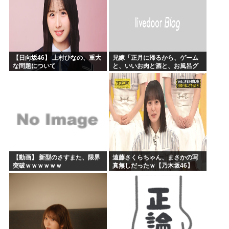
【日向坂46】 上村ひなの、重大
兄嫁「正月に帰るから、ゲーム
な問題について
と、いいお肉と酒と、お風呂グ
ッズの準備しとけよ」寝起きの
私「知るかボケ」兄嫁「キィィ
ィィー！！！！」私「あ…」
【動画】 新型のさすまた、限界
遠藤さくらちゃん、まさかの写
突破ｗｗｗｗｗｗ
真無しだったｗ【乃木坂46】