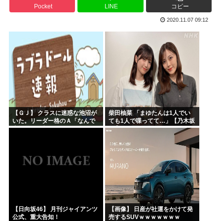
Pocket
LINE
コピー
ヤニねこさん、BPOが動く
2020.11.07 09:12
ガンダムSEEDの新台パチ●コ、またコケるwww
高市早苗熊本視察PVを映像ディレクターが本気で分析した結...
みいちゃんのモデルになった人は性格がいいらしい。
来週のハンターハンタータイソンとツベッパ王子TSK17に...
『ヤニねこ』の喫煙や覚醒剤の注射シーン、青少年への影響を...
【ＧＪ】 クラスに迷惑な池沼が
柴田柚菜 「まゆたんは1人でい
いた。リーダー格のＡ「なんで
ても1人で喋ってて…」【乃木坂
支援学級に入れないんです
46】
か？」先生「背の高い低いと同
じで、これも個性なの！差別は...
【日向坂46】 月刊ジャイアンツ
【画像】 日産が社運をかけて発
公式、重大告知！
売するSUVｗｗｗｗｗｗｗ