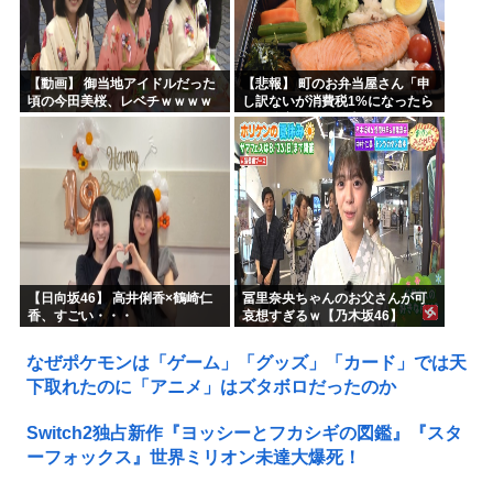
【動画】 御当地アイドルだった
【悲報】 町のお弁当屋さん「申
頃の今田美桜、レベチｗｗｗｗ
し訳ないが消費税1%になったら
ｗｗｗｗｗｗｗｗｗｗｗｗｗｗ
その分商品代を値上げするわ」
【日向坂46】 高井俐香×鶴崎仁
冨里奈央ちゃんのお父さんが可
香、すごい・・・
哀想すぎるｗ【乃木坂46】
なぜポケモンは「ゲーム」「グッズ」「カード」では天
下取れたのに「アニメ」はズタボロだったのか
Switch2独占新作『ヨッシーとフカシギの図鑑』『スタ
ーフォックス』世界ミリオン未達大爆死！