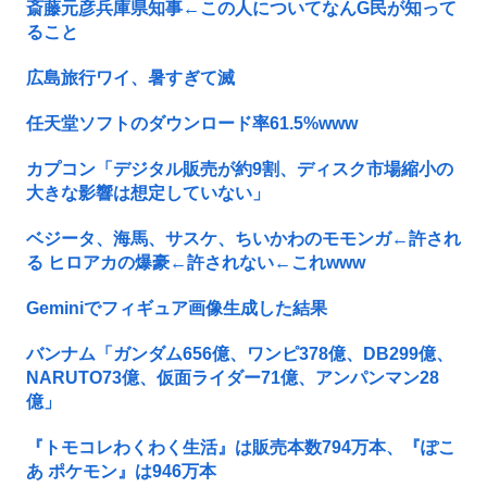
斎藤元彦兵庫県知事←この人についてなんG民が知って
ること
広島旅行ワイ、暑すぎて滅
任天堂ソフトのダウンロード率61.5%www
カプコン「デジタル販売が約9割、ディスク市場縮小の
大きな影響は想定していない」
ベジータ、海馬、サスケ、ちいかわのモモンガ←許され
る ヒロアカの爆豪←許されない←これwww
Geminiでフィギュア画像生成した結果
バンナム「ガンダム656億、ワンピ378億、DB299億、
NARUTO73億、仮面ライダー71億、アンパンマン28
億」
『トモコレわくわく生活』は販売本数794万本、『ぽこ
あ ポケモン』は946万本