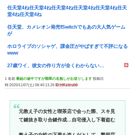
任天堂4ね任天堂4ね任天堂4ね任天堂4ね任天堂4ね任天
堂4ね任天堂4ね
任天堂、カメレオン発売❗Switchでもあの大人気ゲーム
が
ホロライブのソシャゲ、課金圧がやばすぎて不評になる
www
27歳ワイ、彼女の作り方が全くわからない…
1 名前:
番組の途中ですが翡翠の名無しがお送りします
投稿日
時:2020/11/07(土) 08:40:13.26
ID:HKeitruh0
元教え子の女性と喫茶店で会った際、スキ見
て鍵抜き取り合鍵作成…自宅侵入し下着盗む
教え子の女性の下着を盗んだとして、警視庁