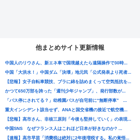
他まとめサイト更新情報
中国人のリウさん、新エネ車で国境越えたら遠隔操作で30時...
中国「大洪水！」中国ダム「決壊」地元民「公式発表より死者...
【悲報】女子自転車競技、ブラに綿を詰めまくって空気抵抗を...
かつて650万部を誇った「週刊少年ジャンプ」、発行部数が...
「バス停にされてる？」幼稚園バスが自宅前に“無断停車” ...
重大インシデント該当せず、ANAと国交省機の接近で航空機...
【悲報】高市さん、非核三原則「今後も堅持していく」の表現...
中国SNS なぜフランス人はこれほど日本が好きなのか? ...
【速報】高市早苗「消費税は絶対に2年後増税する。私の覚悟...