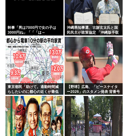
幹事「男は7000円で女の子は
沖縄県知事選、古謝玄太氏と国
3000円ね」「「「は～
民民主が政策協定 「沖縄版手取
い」」」」（ヽ´ん`）「あ？ ち
りを増やす政策」など5項目
ょっと待てよ」
東京都民「助けて。通勤時間減
【野球】広島、「ピースナイタ
らしたいのに都心の近くが最低
ー2026」のスタメン発表 背番号
10万払わないと住めないの」
「86」で統一 秋山がカープ移籍
後初の4番 小園は6番