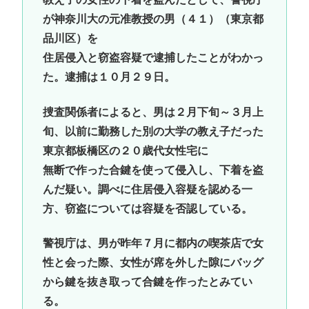
が神奈川大の元准教授の男（４１）（東京都
品川区）を
住居侵入と窃盗容疑で逮捕したことがわかっ
た。逮捕は１０月２９日。
捜査関係者によると、男は２月下旬～３月上
旬、以前に勤務した別の大学の教え子だった
東京都板橋区の２０歳代女性宅に
無断で作った合鍵を使って侵入し、下着を盗
んだ疑い。調べに住居侵入容疑を認める一
方、窃盗については容疑を否認している。
警視庁は、男が昨年７月に都内の喫茶店で女
性と会った際、女性が席を外した隙にバッグ
から鍵を抜き取って合鍵を作ったとみてい
る。