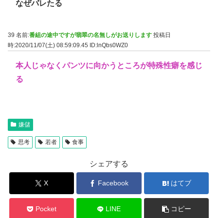
なぜバレたる
39 名前:
番組の途中ですが翡翠の名無しがお送りします
投稿日
時:2020/11/07(土) 08:59:09.45
ID:lnQbs0WZ0
本人じゃなくパンツに向かうところが特殊性癖を感じ
る
嫌儲
思考
若者
食事
シェアする
X
Facebook
はてブ
Pocket
LINE
コピー