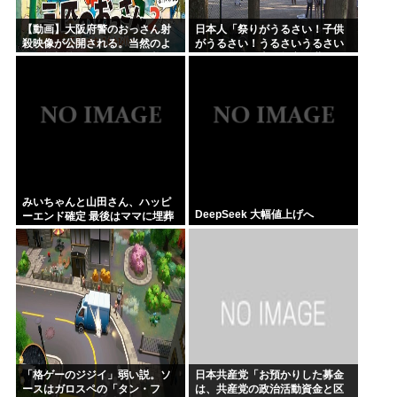
【動画】大阪府警のおっさん射
日本人「祭りがうるさい！子供
殺映像が公開される。当然のよ
がうるさい！うるさいうるさい
うに無抵抗だったことが発覚
うるさい！日本を無音の世界に
しろ」
みいちゃんと山田さん、ハッピ
DeepSeek 大幅値上げへ
ーエンド確定 最後はママに埋葬
される
「格ゲーのジジイ」弱い説。ソ
日本共産党「お預かりした募金
ースはガロスペの「タン・フ
は、共産党の政治活動資金と区