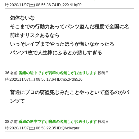
時:2020/11/07(土) 08:55:36.74
ID:j22XNUqF0
勿体ないな
そこまでの行動力あってパンツ盗んだ程度で全国に名
前出すリスクあるなら
いっそレイプまでやったほうが悔いなかったろ
パンツ1枚で人生棒にふるとか悲しすぎる
36 名前:
番組の途中ですが翡翠の名無しがお送りします
投稿日
時:2020/11/07(土) 08:56:17.64
ID:m5ZPdh5Z0
普通にプロの窃盗犯じみたことやっといて盗るのがパ
ンツて
38 名前:
番組の途中ですが翡翠の名無しがお送りします
投稿日
時:2020/11/07(土) 08:58:22.35
ID:QAci4zpur