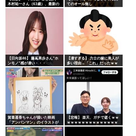
木村祐一さん（63歳）、最新の
てのオール無し
松本人志さんとのツーショット
が完全に別人だとネット騒然！
「マジで誰かわからん」...
【日向坂46】 藤嶌果歩さん"ホ
【凄すぎる】 力士の嫁に美人が
ンモノ"感が凄い・・・
多い理由→「これ」だったｗｗ
ｗｗｗｗｗ
賀喜遥香ちゃんが描いた映画
【悲報】 楽天、ガチで逝くｗｗ
「アンパンマン」のイラストが
ｗｗｗｗｗｗｗｗｗｗｗｗｗｗ
上手すぎる！！！【乃木坂46】
ｗｗｗｗ