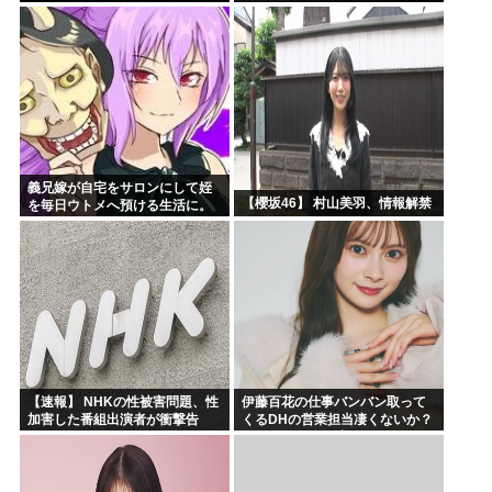
義兄嫁が自宅をサロンにして姪
【櫻坂46】 村山美羽、情報解禁
を毎日ウトメへ預ける生活に。
数年後、そのツケが一気に回っ
てきて…
【速報】 NHKの性被害問題、性
伊藤百花の仕事バンバン取って
加害した番組出演者が衝撃告
くるDHの営業担当凄くないか？
白！
今年のボーナス凄いことになり
そう！！【AKB48いともも】