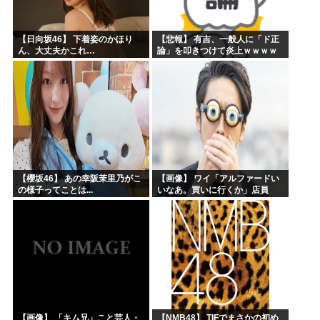
【日向坂46】 下着姿のかほり
【悲報】 有吉、一般人に「ド正
ん、大丈夫かこれ…
論」を叩きつけて炎上ｗｗｗｗ
ｗｗｗｗ
【櫻坂46】 あの幸阪茉里乃がこ
【画像】 ワイ「アルファードい
の様子ってことは...
いなあ。買いに行くか」店員
「ほいっ見積もりな！」ワイ
「金額おかしくね？」←お前ら
もそう思うよな？？？？？
【画像】 「キム兄」こと芸人・
【NMB48】 TIFでまさかの初め