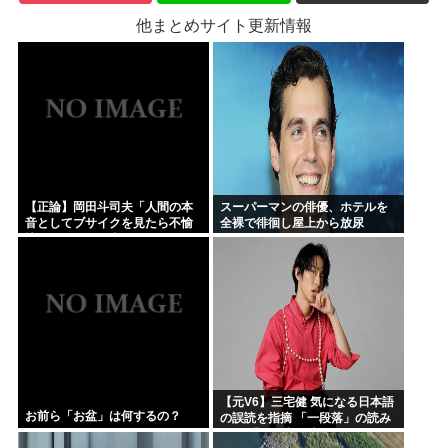
他まとめサイト更新情報
【正論】岡田斗司夫「人間の本
スーパーマンの俳優、ホテルを
音としてブサイクを見たら不愉
全裸で徘徊し屋上から放尿
快になる。この責任をどうとる
んだ」
【元V6】三宅健 気になる日本語
お前ら「お盆」は何するの？
の誤読を指摘 「一段落」の読み
は？ 「使い方間違ってるんだよ