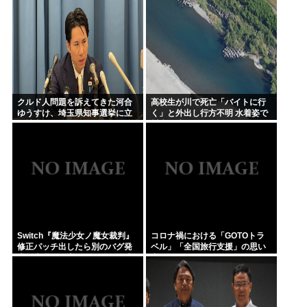
なとか」
クルド人問題を訴えてきた河合
高校生が川で死亡「バイトに行
ゆうすけ、埼玉県知事選挙に立
く」と外出し行方不明 水着姿で
候補表明www
川底に沈んでいるのを発見
Switch『魔法少女ノ魔女裁判』
コロナ禍における「GOTOトラ
修正パッチ出したら別のバグ発
ベル」「全国旅行支援」の思い
生、来週まで直せません→公式
出
に苦情殺到