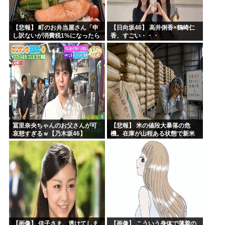
【悲報】 町のお弁当屋さん「申
【日向坂46】 高井俐香×鶴崎仁
し訳ないが消費税1%になったら
香、すごい・・・
その分商品代を値上げするわ」
冨里奈央ちゃんのお父さんが可
【悲報】 米の値段大暴落の危
哀想すぎるｗ【乃木坂46】
機。在庫が山程ある状態で新米
の収穫始まる。「米農家が生活
できない」
【画像】 佳子さま、透けてしま
【画像】 こういう身体で薄着の