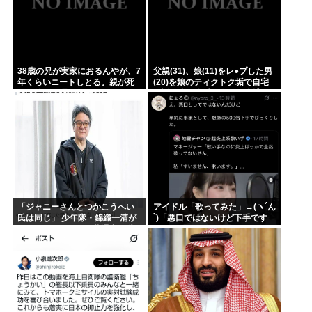
38歳の兄が実家におるんやが、7
父親(31)、娘(11)をレ●プした男
年くらいニートしとる。親が死
(20)を娘のティクトク垢で自宅
んだ後の処理どうしよう
に誘い出し自助 2人とも逮捕
「ジャニーさんとつかこうへい
アイドル「歌ってみた」→(ヽ´ん
氏は同じ」 少年隊・錦織一清が
`)「悪口ではないけど下手です
明かすレジェンドの共通点と我
ね」
流の演出論