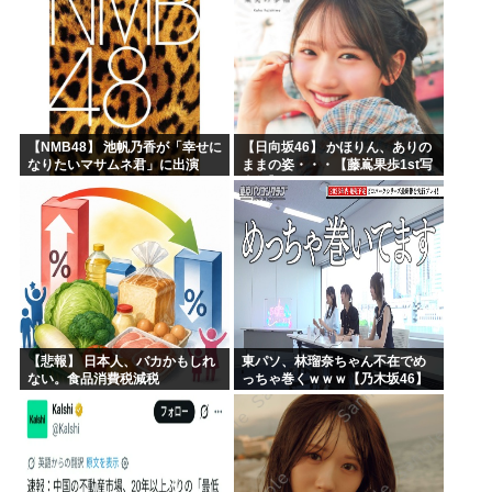
【NMB48】 池帆乃香が「幸せに
【日向坂46】 かほりん、ありの
なりたいマサムネ君」に出演
ままの姿・・・【藤嶌果歩1st写
真集】
【悲報】 日本人、バカかもしれ
東パソ、林瑠奈ちゃん不在でめ
ない。食品消費税減税
っちゃ巻くｗｗｗ【乃木坂46】
（8%→1%）に93.2%の国民が
賛成してしまう