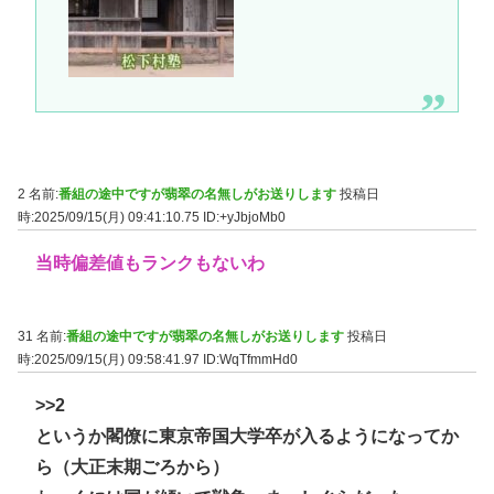
2 名前:
番組の途中ですが翡翠の名無しがお送りします
投稿日
時:2025/09/15(月) 09:41:10.75
ID:+yJbjoMb0
当時偏差値もランクもないわ
31 名前:
番組の途中ですが翡翠の名無しがお送りします
投稿日
時:2025/09/15(月) 09:58:41.97
ID:WqTfmmHd0
>>2
というか閣僚に東京帝国大学卒が入るようになってか
ら（大正末期ごろから）