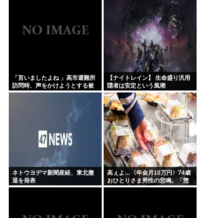
「言いましたよね 」高市避難所
【ナイトレイン】 生命盛り汎用
訪問時、声をかけようとする被
隠者は安定という風潮
災者を威圧する謎のハゲガード
マンが発生
ネトウヨデマ新聞産経、東北撤
高ぇよ…〈年金月10万円〉74歳
退を発表
おひとりさま男性の悲鳴。「惣
菜すら手が出ない」