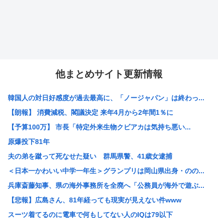
他まとめサイト更新情報
韓国人の対日好感度が過去最高に、「ノージャパン」は終わっ...
【朗報】 消費減税、閣議決定 来年4月から2年間1％に
【予算100万】 市長「特定外来生物クビアカは気持ち悪い...
原爆投下81年
夫の弟を蹴って死なせた疑い 群馬県警、41歳女逮捕
＜日本一かわいい中学一年生＞グランプリは岡山県出身・のの...
兵庫斎藤知事、県の海外事務所を全廃へ「公務員が海外で遊ぶ...
【悲報】広島さん、81年経っても現実が見えない件www
スーツ着てるのに電車で何もしてない人のIQは79以下