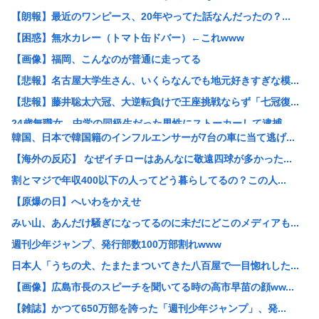
【朗報】最近のワンピース、20年やってた話なんだったの？...
【困惑】無水カレー（トマト缶ドバー）←これwww
【画像】福岡、こんなのが普通に走ってる
【悲報】名古屋大学生さん、いくらなんでも地元好きすぎな模...
【悲報】藤井聡太六冠、大逆転負けで王座挑戦ならず「七冠復...
24歳無職女、中学の同級生だった男性にストーカーして逮捕...
韓国、日本で韓国籍のインフルエンサーが7台の車に当て逃げ...
“総資産7億円”桐谷さん、がん判明で後悔も…「現金をいく...
【海外の反応】 なぜイチローはあんなに敬遠四球が多かった...
【悲報】想像の200倍、形がエグい「ナス」見つかるwww
割とマジで年収400以下の人ってどう暮らしてるの？この人...
熱帯魚欲しいから近所の川にとりにきた（※画像あり）
【原爆の日】へいわをかえせ
中国「大洪水！」中国ダム「決壊」地元民「公式発表より死者...
みい山、あんだけ騒ぎになってるのに未だにどこのメディアも...
【悲報】風俗嬢やってる女の末路www
週刊少年ジャンプ、発行部数100万部割れwww
日本版「絶対に立ち入ってはいけない場所」がヤバすぎた…
日本人「うちの犬、たまたまついてきた八百屋で一目惚れした...
【正論】 有吉「『俺テレビ見ない』って言う奴おかしいだろ...
【画像】広島市長のスピーチを聞いてる時の高市早苗の顔ww...
イオンモール熊本の爆発､ガス管に残っていたLPガスが漏れ...
【雑誌】かつて650万部を誇った「週刊少年ジャンプ」、発...
女さん ｢アイドルが19歳にもなってスク水を着させられて...