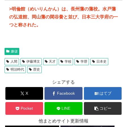
>明倫館（めいりんかん）は、長州藩の藩校。水戸藩
の弘道館、岡山藩の閑谷黌と並び、日本三大学府の一
つと称された。
嫌儲
人間
伊藤博文
天才
学校
学歴
日本史
明治時代
歴史
シェアする
X
Facebook
はてブ
Pocket
LINE
コピー
他まとめサイト更新情報