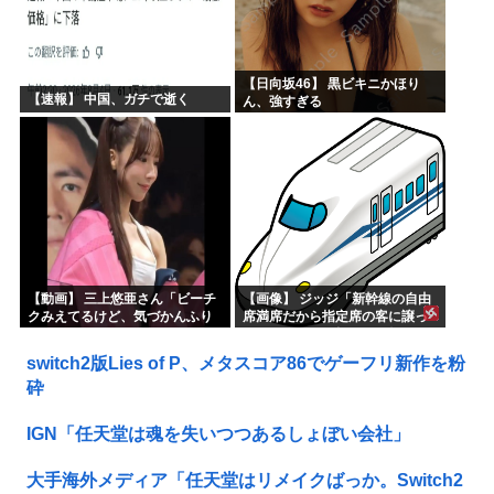
【日向坂46】 黒ビキニかほり
【速報】 中国、ガチで逝く
ん、強すぎる
【動画】 三上悠亜さん「ビーチ
【画像】 ジッジ「新幹線の自由
クみえてるけど、気づかんふり
席満席だから指定席の客に譲っ
しとこ」
てもらうか」→拒否され怒りの
投稿ｗｗｗ
switch2版Lies of P、メタスコア86でゲーフリ新作を粉
砕
IGN「任天堂は魂を失いつつあるしょぼい会社」
大手海外メディア「任天堂はリメイクばっか。Switch2