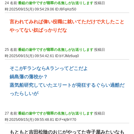
24 名前:
番組の途中ですが翡翠の名無しがお送りします
投稿日
時:2025/09/15(月) 09:54:29.06
ID:/8FqHz/50
言われてみれば偉い役職に就いてただけで大したこと
やってない奴ばっかりだな
25 名前:
番組の途中ですが翡翠の名無しがお送りします
投稿日
時:2025/09/15(月) 09:54:42.61
ID:bYJMz6uq0
そこがFランならAランってどこだよ
鍋島藩の藩校か？
蒸気船研究していたエリートが発狂するぐらい過酷だ
ったらしいが
27 名前:
番組の途中ですが翡翠の名無しがお送りします
投稿日
時:2025/09/15(月) 09:55:48.81
ID:F+kj9rY70
もともと吉田松陰のおじがやってた寺子屋みたいなも