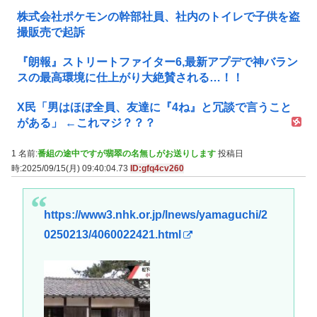
株式会社ポケモンの幹部社員、社内のトイレで子供を盗
撮販売で起訴
『朗報』ストリートファイター6,最新アプデで神バラン
スの最高環境に仕上がり大絶賛される…！！
X民「男はほぼ全員、友達に『4ね』と冗談で言うこと
がある」 ←これマジ？？？
1 名前:
番組の途中ですが翡翠の名無しがお送りします
投稿日
時:2025/09/15(月) 09:40:04.73
ID:gfq4cv260
https://www3.nhk.or.jp/lnews/yamaguchi/2
0250213/4060022421.html