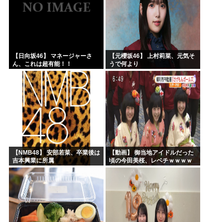
【日向坂46】 マネージャーさ
【元櫻坂46】 上村莉菜、元気そ
ん、これは超有能！！
うで何より
【NMB48】 安部若菜、卒業後は
【動画】 御当地アイドルだった
吉本興業に所属
頃の今田美桜、レベチｗｗｗｗ
ｗｗｗｗｗｗｗｗｗｗｗｗｗｗ