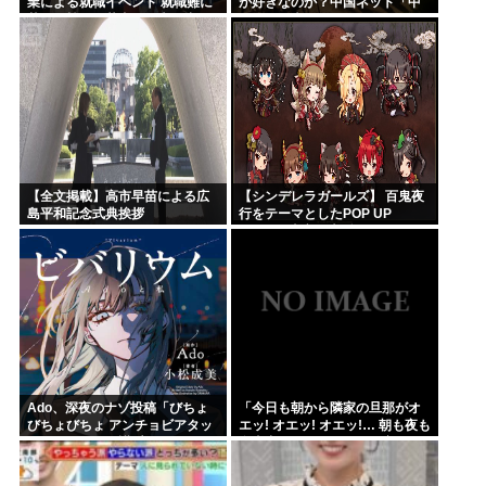
業による就職イベント 就職難に
が好きなのか？中国ネット「中
苦しむ韓国の若者が日本に注目
国人も日本が好き」
【全文掲載】高市早苗による広
【シンデレラガールズ】 百鬼夜
島平和記念式典挨拶
行をテーマとしたPOP UP
SHOPが東京・大阪にて開催
Ado、深夜のナゾ投稿「びちょ
「今日も朝から隣家の旦那がオ
びちょびちょ アンチョビアタッ
エッ! オエッ! オエッ!… 朝も夜も
ク！」 SNSに反響広がる
食事中もかなりえづきの音がし
て不愉快な1日が始まります…」