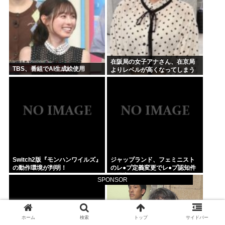
在阪局の女子アナさん、在京局
TBS、番組でAI生成絵使用
よりレベルが高くなってしまう
Switch2版『モンハンワイルズ』
ジャップランド、フェミニスト
の動作環境が判明！
のレ●プ定義変更でレ●プ認知件
数爆増www
SPONSOR
ホーム
検索
トップ
サイドバー