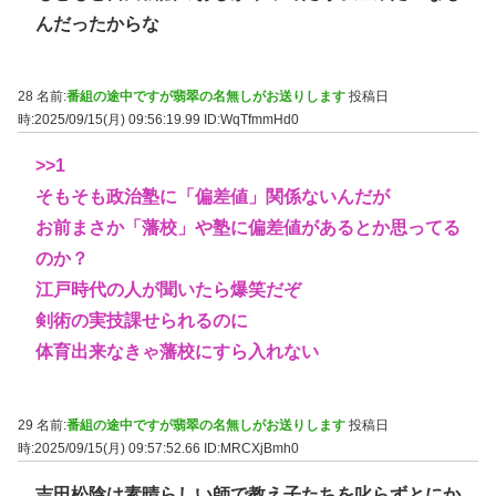
んだったからな
28 名前:
番組の途中ですが翡翠の名無しがお送りします
投稿日
時:2025/09/15(月) 09:56:19.99
ID:WqTfmmHd0
>>1
そもそも政治塾に「偏差値」関係ないんだが
お前まさか「藩校」や塾に偏差値があるとか思ってる
のか？
江戸時代の人が聞いたら爆笑だぞ
剣術の実技課せられるのに
体育出来なきゃ藩校にすら入れない
29 名前:
番組の途中ですが翡翠の名無しがお送りします
投稿日
時:2025/09/15(月) 09:57:52.66
ID:MRCXjBmh0
吉田松陰は素晴らしい師で教え子たちを叱らずとにか