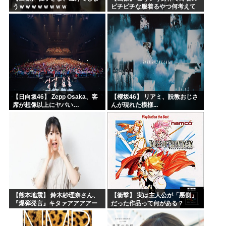
うｗｗｗｗｗｗｗｗ
ピチピチな服着るやつ何考えて
るんだよ
【日向坂46】 Zepp Osaka、客
【櫻坂46】 リアミ、説教おじさ
席が想像以上にヤバい…
んが現れた模様...
【熊本地震】 鈴木紗理奈さん、
【衝撃】 実は主人公が「悪側」
『爆弾発言』キタァアアアアー
だった作品って何がある？
ーーーーー！！