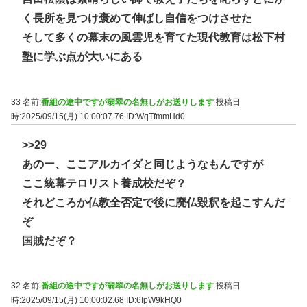
く長所を見つけ褒めて伸ばし自信をつけさせた
そして多くの幕末の風雲児を育てた現代教育は松下村
塾に学ぶ点が大いにある
33 名前:
番組の途中ですが翡翠の名無しがお送りします
投稿日
時:2025/09/15(月) 10:00:07.76
ID:WqTfmmHd0
>>29
あのー、ここアルカイダと同じようなもんですが
ここ統幕テロリスト養成校だぞ？
それどころか仏教全否定で後に廃仏毀釈を起こすんだ
ぞ
国賊だぞ？
32 名前:
番組の途中ですが翡翠の名無しがお送りします
投稿日
時:2025/09/15(月) 10:00:02.68
ID:6IpW9kHQ0