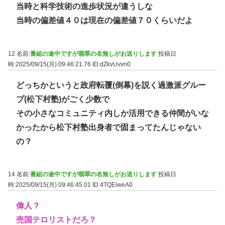
当時と科学技術の進歩状況が違うしな
当時の偏差値４０は現在の偏差値７０くらいだよ
12 名前:
番組の途中ですが翡翠の名無しがお送りします
投稿日
時:2025/09/15(月) 09:46:21.76
ID:dZkvUvvn0
どっちかというと政府転覆(倒幕)を説く過激派グルー
プ(松下村塾)がごく少数で
その小さなコミュニティ内しか活用できる仲間がいな
かったから松下村塾出身者で固まってたんじゃない
の？
14 名前:
番組の途中ですが翡翠の名無しがお送りします
投稿日
時:2025/09/15(月) 09:46:45.01
ID:4TQEiweA0
偉人？
売国テロリストだろ？