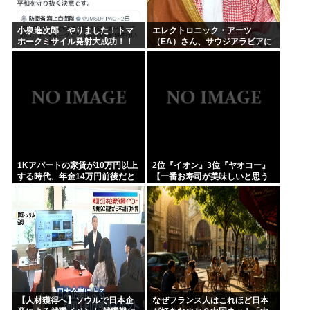
小泉進次郎「やりました！トマ
エレクトロニック・アーツ
ホークミサイル発射大成功！！
（EA）さん、サウジアラビアに
対中朝露への防衛力を強化して
買収されてしまう。これはハラ
ますw」
ールゲーム爆誕か
1Kアパートの家賃が10万円以上
2位『イオン』3位『ヤオコー』
する時代、年金14万円前後だと
【一番お寿司が美味しいと思う
賃貸の人は無理じゃね？
スーパー】300名が選ぶ1位に
【人材獲得へ】ソウルで日本企
なぜフランス人はこれほど日本