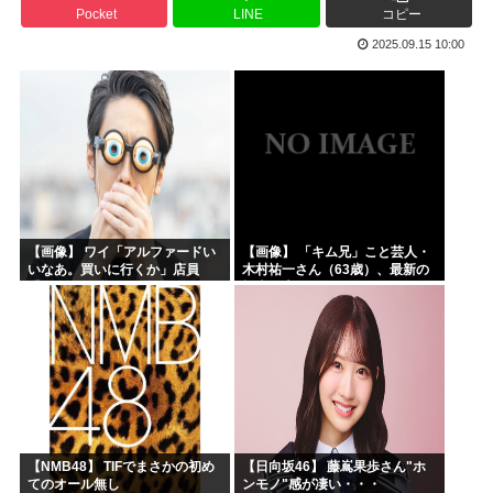
Pocket
LINE
コピー
高市早苗「日銀に国債買わせて財源確保よ」
2025.09.15 10:00
声優の長谷川育美さんと結婚したいんやが?
韓国人「イジョンフ本日の全米が呆れる守備エラーを見てくだ...
高市早苗さん、熊本避難所までいって謎の顔面ライトアップシ...
海外「日本のアニメがここまで泣けるなんて…！」海外のアニ...
下手うまな絵師の顔の描き方大体これ
【画像】 ワイ「アルファードい
【画像】 「キム兄」こと芸人・
いなあ。買いに行くか」店員
木村祐一さん（63歳）、最新の
「ほいっ見積もりな！」ワイ
松本人志さんとのツーショット
「金額おかしくね？」←お前ら
が完全に別人だとネット騒然！
もそう思うよな？？？？？
「マジで誰かわからん」...
【NMB48】 TIFでまさかの初め
【日向坂46】 藤嶌果歩さん"ホ
てのオール無し
ンモノ"感が凄い・・・