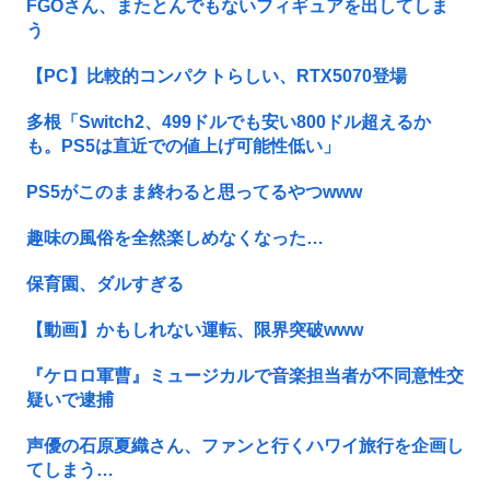
FGOさん、またとんでもないフィギュアを出してしま
う
【PC】比較的コンパクトらしい、RTX5070登場
多根「Switch2、499ドルでも安い800ドル超えるか
も。PS5は直近での値上げ可能性低い」
PS5がこのまま終わると思ってるやつwww
趣味の風俗を全然楽しめなくなった…
保育園、ダルすぎる
【動画】かもしれない運転、限界突破www
『ケロロ軍曹』ミュージカルで音楽担当者が不同意性交
疑いで逮捕
声優の石原夏織さん、ファンと行くハワイ旅行を企画し
てしまう…