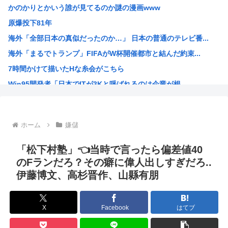
かのかりとかいう誰が見てるのか謎の漫画www
【速報】ワイの近所の川、死体が上がる → >>...
原爆投下81年
【悲報】NHK職員さん、番組出演者から性被害に遭う・・・...
海外「全部日本の真似だったのか…」 日本の普通のテレビ番...
【朗報】米、10kg5,000円
海外「まるでトランプ」FIFAがW杯開催都市と結んだ約束...
【朗報】マツダ、黒字転換！！CX-5がバカ売れ
7時間かけて描いたHな糸会がこちら
【画像】風俗に行くとこういう恵体メロン乳(35)を指名し...
Win95開発者「日本でITが3Kと呼ばれるのは企業が根...
【わかる】女とかいう1回でもセックスしたらちょろい生物w...
海外「その通り！」日本人ならどこでも発展させると語る世界...
【1966年】 母の日に9歳の息子が帰らなかった——容疑...
ホーム
嫌儲
日本人「うちの犬、たまたまついてきた八百屋で一目惚れした...
海外「まるでトランプ」FIFAがW杯開催都市と結んだ約束...
「松下村塾」👈当時で言ったら偏差値40
海外「全部日本の真似だったのか…」 日本の普通のテレビ番...
のFランだろ？その癖に偉人出しすぎだろ..
伊藤博文、高杉晋作、山縣有朋
お絵描きリレーってなんぞや
【海外の反応】 なぜイチローはあんなに敬遠四球が多かった...
平野綾とかいう女声優についてお前らが知ってることwww
X
Facebook
はてブ
みいちゃんと山田さんの漫画の作者なんでこんなに嫌われてる...