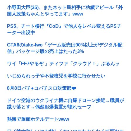
小野田大臣(35)、またネット民相手に功績アピール「外
国人政策ちゃんとやってます」www
PS5、チート横行『CoD』で他人をレベル変えるPSチ
ーター出没中
GTA6のtake-two「ゲーム販売は90%以上がデジタル配
信」パッケージ版の売上はたった3%
ワイ「FF7やるぞ 」ティファ「クラウド！」ぶるんッ
いじめられっ子や不登校児を学校に行かせたい
8月8日パチ●コパチスロ対策部❤️
ドイツ空港のウクライナ機に自爆ドローン接近→職員が
蹴り落とす→偶然起爆装置が壊れセーフ
熱海で旅館ホテルデートwww