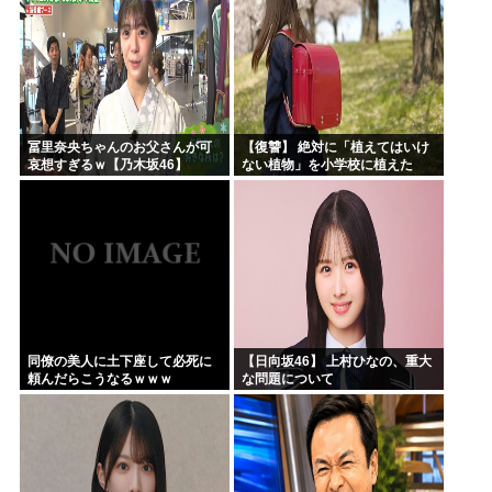
冨里奈央ちゃんのお父さんが可
【復讐】 絶対に「植えてはいけ
哀想すぎるｗ【乃木坂46】
ない植物」を小学校に植えた
→20年経って見に行くと…
「！？」衝撃の光景が・・・
同僚の美人に土下座して必死に
【日向坂46】 上村ひなの、重大
頼んだらこうなるｗｗｗ
な問題について