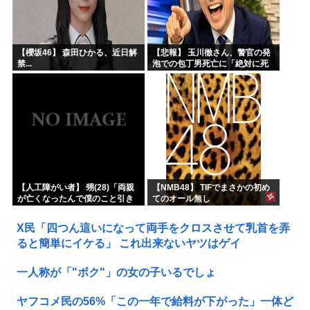
【櫻坂46】 森田ひかる、近日解
【悲報】 玉川徹さん、警官の発
禁...
泡での包丁男死亡に「絶対に死
刑にならない罪なのに警察が死
刑にした！」 → 元警官のマジレ
スがコチラ → ………
【人工障がい者】 甥(28)「両親
【NMB48】 TIFでまさかの初め
が亡くなったんで僕のこと引き
てのオール無し
取ってほしいんですけど！」な
んでいい年したヒキニートを引
X民「四つん這いになって両手をクロスさせて乳首を弄
き取らなきゃいけないんだ...
ると簡単にイケる」 これ出来ないヤツはゲイ
一人称が「"ボク"」の女の子いるでしょ
ヤフコメ民の56%「この一年で給料が下がった」一体ど