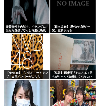
賃貸物件を内覧中、ベランダに
【日向坂46】 歴代の“点数”一
出たら突然ゾワッと両腕に鳥肌
覧、更新される
が出た。「やっぱりこの部屋嫌
だ」と思った瞬間、体が前にド
ンッと突き飛ばされて…
【NMB48】 「ご乱心！士キャン
【怒報】 国税庁「あのさぁ！君
プ」出演メンバーがこちら
らがちゃんと納税してくれない
とこうなっちゃうけどどうす
る？！」←これw w w w w w w w