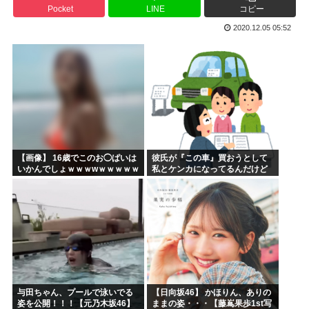
Pocket
LINE
コピー
海外「あるある！」日本を旅行した外国人が患う新たな症状「...
2020.12.05 05:52
韓国が独自開発したと自慢する甘いトマト、実はそこら辺のト...
埼玉川越に突如として「モスク」が自生 外国人「自分たちは...
はっきり言う、プリキュア見た事ない
自民党、古謝玄太の推薦を決定 沖縄県知事選
【映画悲報】日本(ジャップ)の映画界、完全に終わる…現代...
【画像】 16歳でこのお◯ぱいは
彼氏が『この車』買おうとして
いかんでしょｗｗｗwｗｗｗｗｗ
私とケンカになってるんだけど
ｗｗｗ❤
ｗｗｗｗｗｗ
与田ちゃん、プールで泳いでる
【日向坂46】 かほりん、ありの
姿を公開！！！【元乃木坂46】
ままの姿・・・【藤嶌果歩1st写