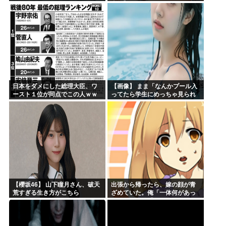
真集】
日本をダメにした総理大臣、ワ
【画像】 まま「なんかプール入
ースト１位が同点でこの人ｗｗ
ってたら学生にめっちゃ見られ
ｗｗｗｗ
たw」
【櫻坂46】 山下瞳月さん、破天
出張から帰ったら、嫁の顔が青
荒すぎる生き方がこちら
ざめていた。俺「一体何があっ
たんだ？」嫁「…」→子供たち
に話を聞くと…