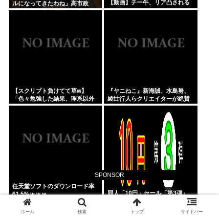
【動画】チー牛、リア凸される
ルになってきたわね」高市政
権、ついに麻生切り！嫌儲はど
っちにつくの
【スクリプト負けてて草w】
『ヤニねこ』新海誠、水島努、
「色々勉強した結果、理系以外
綾辻行人らクリエイターが絶賛
はエラー品だと気付いた【ガ
過激描写はBPOでも議論に
チ】」について、もっと具体的
に話そうか
SPONSOR
任天堂ソフトのダウンロード率
同人「10円」セール「第3弾」
61.5%ｗｗｗ
ホーム
検索
トップ
サイドバー