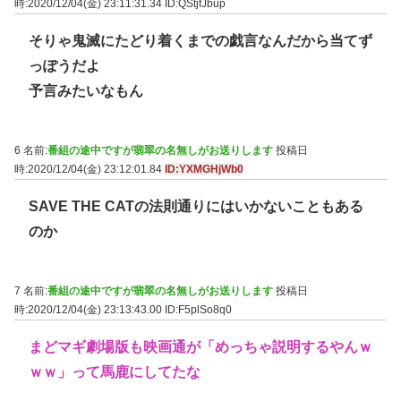
時:2020/12/04(金) 23:11:31.34
ID:QStjfJbup
そりゃ鬼滅にたどり着くまでの戯言なんだから当てず
っぽうだよ
予言みたいなもん
6 名前:
番組の途中ですが翡翠の名無しがお送りします
投稿日
時:2020/12/04(金) 23:12:01.84
ID:YXMGHjWb0
SAVE THE CATの法則通りにはいかないこともある
のか
7 名前:
番組の途中ですが翡翠の名無しがお送りします
投稿日
時:2020/12/04(金) 23:13:43.00
ID:F5plSo8q0
まどマギ劇場版も映画通が「めっちゃ説明するやんｗ
ｗｗ」って馬鹿にしてたな