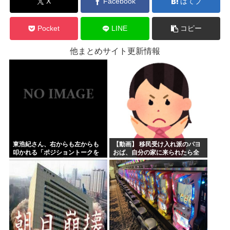
X
Facebook
はてブ
Pocket
LINE
コピー
他まとめサイト更新情報
東浩紀さん、右からも左からも
【動画】 移民受け入れ派のパヨ
叩かれる「ポジショントークを
おば、自分の家に来られたら全
しないからこそ信頼できる」と
力で拒否るｗｗｗｗｗｗｗｗｗ
擁護されるwww
ｗｗｗ