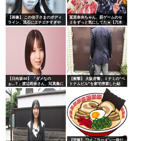
【画像】 この佳子さまのボディ
冨里奈央ちゃん、罰ゲームのセ
ライン、流石にエチエチすぎや
ミをずっと気にしてたｗ【乃木
ろ！
坂46】
【日向坂46】 「ダメなの
【衝撃】 大阪府警、ミナミの“ベ
ぉ...？」渡辺莉奈さん、写真集に
トナムビル”を家宅捜索した結
興味津々
果・・・・・・
【悲報】 ワイ「ラーメン一袋だ