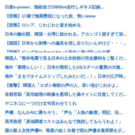
日産e-power、無給油で1980km走行しギネス記録...
【悲報】17歳で無期懲役になった奴、怖いwww
【悲報】ロシア、じわじわと逝き始める
日本の輸出額、韓国・台湾に抜かれる。アカンゴミ国すぎて涙...
【困惑】日本から刺青への偏見を消し去りたいんやけど・・・...
【悲報】ビッグモーターとかいう完全に逃げ切った企業
韓国人「熊本地震で見る日本の土木技術の完全勝利をご覧くだ...
【悲報】女性「性的暴行されました」検事「嘘では？」女性「...
海外「素晴らしい！」日本が買収したUSスチール驚異の大復...
ホリエモン、移民受け入れ反対派の若者にブチギレ→スタジオ...
海外「まるでタイムスリップしたみたいだ…！」日本の江戸時...
【悲報】「米軍を粉砕しろ！」在韓米軍基地に突入した韓国学...
【衝撃】 韓国人「エボシ御前の声の人、若い頃がこれかよ」
税務署員1億円超脱税疑い 詐取金で競艇か、国税当局
首相官邸「高市総理の映像を悪用した偽サイトに注意してくだ...
【動画あり】ミスイタリア地方予選、黒人女性が優勝し炎上
ヤニネコに一つだけ文句言わせてくれ
早めに予約した通路側の席に、見知らぬ母子が。車掌の呼びか...
声優、なんかAIに勝ちそう。「声も「人格の象徴」明記、法...
ショートスリーパーさん「寝たほうがいいのでは？」にブチギ...
高市政府「原油調達コストはみんなで負担してもらうわよ！」
トッモ「ワイ5年かけて500万貯めてん、これで焼き鳥屋や...
謎の新人女性声優H、彗星の如く水着で現れ声優水着界隈をざ...
理容室経営て今から難しい？収入や資金、集客はどれくらい必...