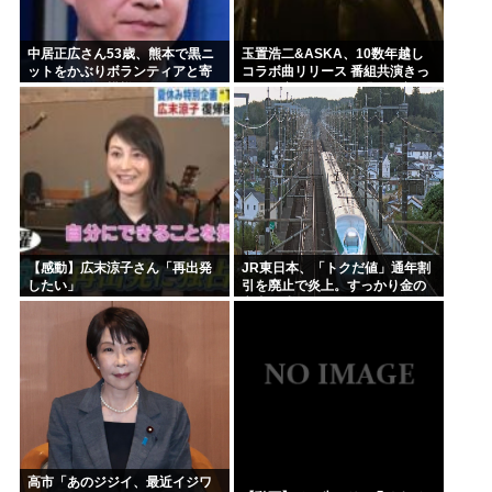
中居正広さん53歳、熊本で黒ニ
玉置浩二&ASKA、10数年越し
ットをかぶりボランティアと寄
コラボ曲リリース 番組共演きっ
付をしている模様
かけで実現…同い年盟友の完全
合作
【感動】広末涼子さん「再出発
JR東日本、「トクだ値」通年割
したい」
引を廃止で炎上。すっかり金の
亡者と成り下がったな
高市「あのジジイ、最近イジワ