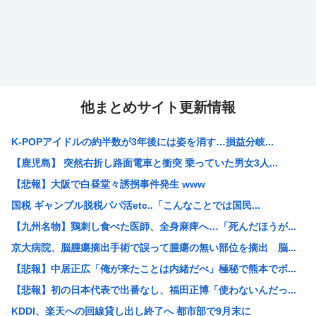
他まとめサイト更新情報
K-POPアイドルの約半数が3年後には姿を消す…損益分岐...
【鹿児島】 突然右折し路面電車と衝突 乗っていた男女3人...
【悲報】大阪で白昼堂々誘拐事件発生 www
国税 ギャンブル脱税パパ活etc..「こんなことでは国民...
【九州名物】鶏刺し食べた医師、全身麻痺へ…「死んだほうが...
京大病院、脳腫瘍摘出手術で誤って腫瘍の無い部位を摘出 脳...
【悲報】中居正広「俺が来たことは内緒だべ」極秘で熊本でボ...
【悲報】初の日本代表で出番なし、福田正博「使わないんだっ...
KDDI、楽天への回線貸し出し終了へ 都市部で9月末に