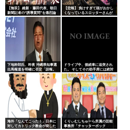
【無双】 維新・藤田代表、朝日
【悲報】 負けすぎて頭がおかし
新聞記者の“誘導質問”を痛烈論
くなっているスロッターさんが
破する記者会見動画がネットで
発見される…
大反響ｗｗｗｗｗ
下地幹郎氏、昨夜 沖縄県知事選
ドライブ中、後続車に追突され
出馬報道を明確に否定「誤報。
た。 そしてその助手席には絶対
私は政治を引退した」「出な
に乗っていてはいけない人が乗
い」「出ない。変わらない」と
っていた。どうすればいいん
繰り返し強調
だ……..
海外「なんてこった！」日本に
くりぃむしちゅーら所属の芸能
対してカトリック教会が発した
事務所「チャッターボック