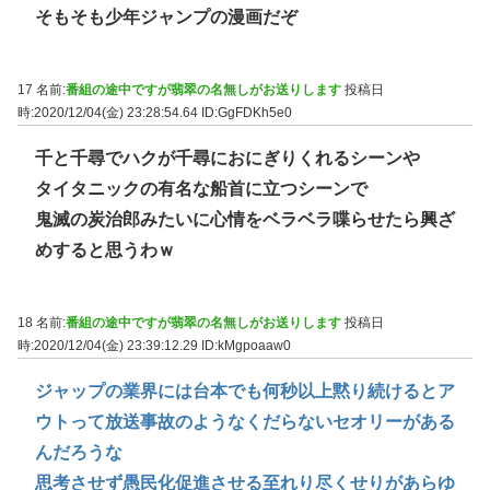
そもそも少年ジャンプの漫画だぞ
17 名前:
番組の途中ですが翡翠の名無しがお送りします
投稿日
時:2020/12/04(金) 23:28:54.64
ID:GgFDKh5e0
千と千尋でハクが千尋におにぎりくれるシーンや
タイタニックの有名な船首に立つシーンで
鬼滅の炭治郎みたいに心情をベラベラ喋らせたら興ざ
めすると思うわｗ
18 名前:
番組の途中ですが翡翠の名無しがお送りします
投稿日
時:2020/12/04(金) 23:39:12.29
ID:kMgpoaaw0
ジャップの業界には台本でも何秒以上黙り続けるとア
ウトって放送事故のようなくだらないセオリーがある
んだろうな
思考させず愚民化促進させる至れり尽くせりがあらゆ