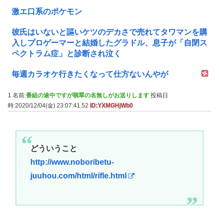
激エ口系のポケモン
彼氏はいないと謳いケツのデカさで売れてタワマンを購
入しプロゲーマーと結婚したグラドル、息子が「自閉ス
ペクトラム症」と診断され泣く
毎週カラオケ行きたくなって仕方ないんやが
1 名前:
番組の途中ですが翡翠の名無しがお送りします
投稿日
時:2020/12/04(金) 23:07:41.52
ID:YXMGHjWb0
どういうこと
http://www.noboribetu-
juuhou.com/html/rifle.html