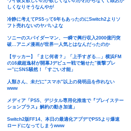
ワイ彼女欲しいのか欲しくないのかわからなくて頭おか
しくなりそうなんやが
冷静に考えてPS5って6年もあったのにSwitch2よりソ
フト売れないのヤバいよな
ソニーのスパイダーマン、一瞬で興行収入2000億円突
破…アニメ漫画が世界一人気とはなんだったのか
【サッカー】「まじ何者？」「上手すぎる…」横浜FM
の16歳超逸材が開幕Jデビュー戦で魅せた”衝撃プレ
ー”にSNS騒然！「すごい才能」
人類さん、未だに"スマホ"以上の発明品を作れない
www
メディア「PS5、デジタル専用化推進で『プレイステー
ションプラス』解約の動き加速」
Switch2版FF14、本日の最適化アプデでPS5より爆速
ロードになってしまうwww