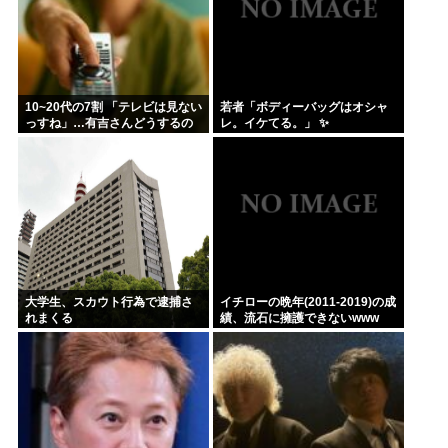
10~20代の7割 「テレビは見ない
若者「ボディーバッグはオシャ
っすね」…有吉さんどうするの
レ。イケてる。」 ✨
これ
大学生、スカウト行為で逮捕さ
イチローの晩年(2011-2019)の成
れまくる
績、流石に擁護できないwww