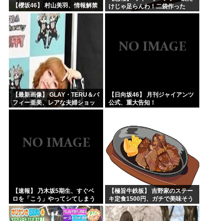
【櫻坂46】 村山美羽、情報解禁
けじゃ足らんわ！二袋作った
ろ！」→結果ｗｗｗ
【最新画像】 GLAY・TERU＆パ
【日向坂46】 月刊ジャイアンツ
フィー亜美、レアな夫婦ショッ
公式、重大告知！
トを公開してしまう！
【速報】 乃木坂5期生、すぐベ
【極旨牛鉄板】 吉野家のステー
ロを「こう」やってシてしまう
キ定食1500円、ガチで美味そう
ｗｗｗｗｗｗ
ｗｗｗ