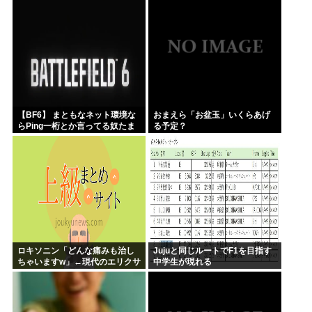
声明に海外からコメントが殺到
ス」、熊本地震被災地に災害義
中
援金寄付を発表
【BF6】 まともなネット環境な
おまえら「お盆玉」いくらあげ
らPing一桁とか言ってる奴たま
る予定？
にいるけどマヌケすぎる
ロキソニン「どんな痛みも治し
Jujuと同じルートでF1を目指す
ちゃいますw」←現代のエリクサ
中学生が現れる
ーやろ…