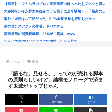
【高市】「フキハラのプロ」高市早苗のほっぺたをプクッと膨...
高市早苗の消費税減税、93%が「賛成」www
大谷翔平が今永昇太を睨みつける様子に全米騒然！←「最高の...
首相官邸、"映え"を意識した高市首相熊本訪問の感動BGM...
海外「W杯は八百長だった」FIFA会長支持を表明したサッ...
【画像】女子高生さん、男に抱かれまくった結果www
例のダンスアニメの作者、ヤバすぎる
【動画】 広島記念公園を追い出された左翼さん、流石にキモ...
高市早苗の消費税減税、93%が「賛成」www
【批判】ラノベ作家（52）「新作ラブコメ書いたぞ！ｗ」X...
ワイ小学生やけどアナログで絵描いたから見て
落合博満の晩年の成績(1991-1998)、ギリ擁護でき...
国家情報局のスパイ通報フォーム、マイクロソフト365だっ...
ハンターハンターのゴンっておるやん
ホーム
嫌儲
ちいかわのモモンガ、逝きそう
韓国人「韓国に10年間の出場権剥奪や過去ワールドカップ、...
「語るな。見せろ。」ってのが売れる脚本
高市首相、出張マッサージへ
の原則らしいけど、結構モノローグで済ま
す鬼滅がトップじゃん
アキバ冥途戦争とかいうアニメwww
【画像】小池百合子×高市早苗
【高市】ゴラム(56歳)、女子中学生をナイフで脅し性的暴...
X
Facebook
はてブ
5ちゃんのどこでもいいけど、日本人の税金使って日本人批判...