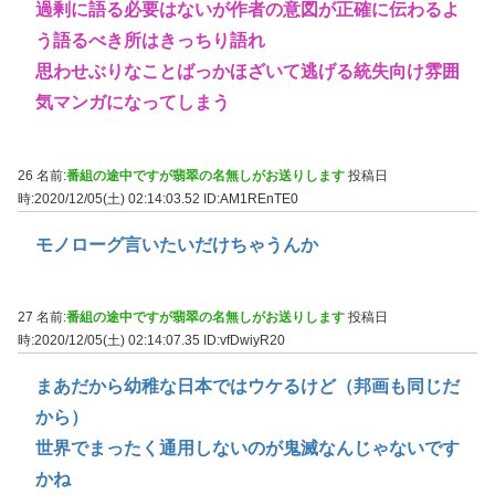
過剰に語る必要はないが作者の意図が正確に伝わるよ
う語るべき所はきっちり語れ
思わせぶりなことばっかほざいて逃げる統失向け雰囲
気マンガになってしまう
26 名前:
番組の途中ですが翡翠の名無しがお送りします
投稿日
時:2020/12/05(土) 02:14:03.52
ID:AM1REnTE0
モノローグ言いたいだけちゃうんか
27 名前:
番組の途中ですが翡翠の名無しがお送りします
投稿日
時:2020/12/05(土) 02:14:07.35
ID:vfDwiyR20
まあだから幼稚な日本ではウケるけど（邦画も同じだ
から）
世界でまったく通用しないのが鬼滅なんじゃないです
かね