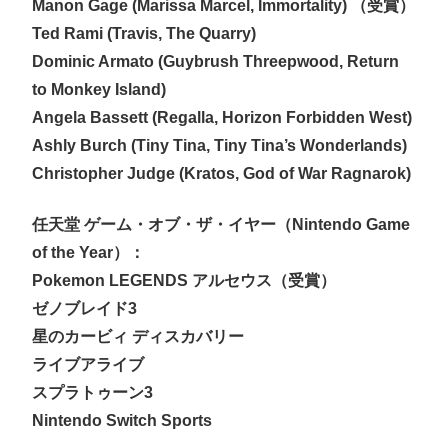
Manon Gage (Marissa Marcel, Immortality) （受賞）
Ted Rami (Travis, The Quarry)
Dominic Armato (Guybrush Threepwood, Return
to Monkey Island)
Angela Bassett (Regalla, Horizon Forbidden West)
Ashly Burch (Tiny Tina, Tiny Tina’s Wonderlands)
Christopher Judge (Kratos, God of War Ragnarok)
任天堂 ゲーム・オブ・ザ・イヤー（Nintendo Game
of the Year）：
Pokemon LEGENDS アルセウス（受賞）
ゼノブレイド3
星のカービィ ディスカバリー
ライブアライブ
スプラトゥーン3
Nintendo Switch Sports