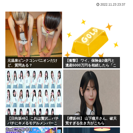
2022.11.23 23:37
【画像】キオクシア声優・羊宮妃那ちゃん今日も信用できるw...
デスノートの魅上照がめっちゃ好きなんだが
韓国人「最近の日本アニメ業界の勢力図を変えたと言われる作...
靖国神社、自衛官以外の軍服を禁止「コスプレは英霊を侮辱」
エ口漫画描いたんだけどpixivで誰も見ない
AI扱いされた絵師、筆を折る
元温泉ピンクコンパニオンだけ
【衝撃】 ワイ、保険金2億円と
ど、質問ある？
遺産6000万円を相続したら「こ
う」なった・・・
【日向坂46】 これは贅沢... バチ
【櫻坂46】 山下瞳月さん、破天
バチにキメるモデルメンバーこ
荒すぎる生き方がこちら
ちら