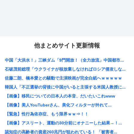
他まとめサイト更新情報
中国「大洪水！」三峡ダム「9門開放！（全力放流」中国都市...
石破茂前総理「ウクライナが核放棄しなければロシア侵攻しな...
佐藤二朗、橋本愛との騒動で主演映画が完全白紙へｗｗｗｗｗ
韓国人「不正選挙の背後に中国がいると主張する米国人教授に...
【画像】移民についての日本人の本音、だいたいこれwww
【画像】美人YouTuberさん、美化フィルターが外れて...
【緊急】性行為依存症、もう限界ｗｗ⇒！！
【画像】アスリート、運動の30分前にオナニーした結果→！...
認知症の高齢者の資産260兆円が狙われている！ 「被害者...