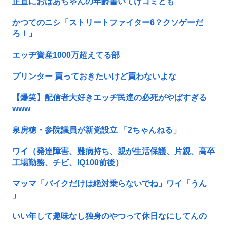
正直におばあちゃんの年齢書いてけゴミども
かつてのニシ「ストリートファイター6？クソゲーだ
ろ！」
エッヂ資産1000万超えてる部
プリンター 買っておきたいけど買わないよな
【爆笑】配信者大好きエッヂ民達の必死がやばすぎる
www
泉房穂・参院議員が新党設立 「2ちゃんねる」
ワイ（発達障害、難病持ち、親が生活保護、片親、高卒
工場勤務、チビ、IQ100前後）
マッマ「バイクだけは絶対乗らないでね」ワイ「うん
」
いい年して趣味なし独身のやつって休日なにしてんの