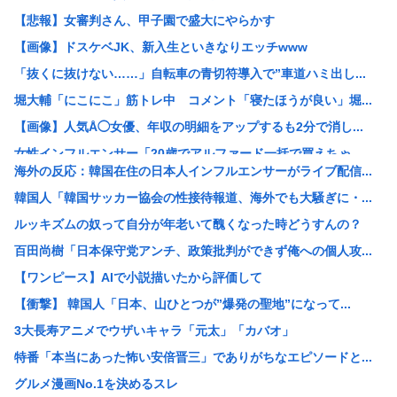
【悲報】女審判さん、甲子園で盛大にやらかす
【画像】ドスケベJK、新入生といきなりエッチwww
「抜くに抜けない……」自転車の青切符導入で”車道ハミ出し...
堀大輔「にこにこ」筋トレ中 コメント「寝たほうが良い」堀...
【画像】人気Å◯女優、年収の明細をアップするも2分で消し...
女性インフルエンサー「20歳でアルファード一括で買えちゃ...
海外の反応：韓国在住の日本人インフルエンサーがライブ配信...
瀬戸環奈がスタイルよすぎて一般男性が隣に並ぶとチンチクリ...
韓国人「韓国サッカー協会の性接待報道、海外でも大騒ぎに・...
【画像】つるの剛士「キムタクを模写した」ﾊﾟｼｬｯwww
ルッキズムの奴って自分が年老いて醜くなった時どうすんの？
【衝撃】ケニアのスイカ、あまりにも薄過ぎるwww
百田尚樹「日本保守党アンチ、政策批判ができず俺への個人攻...
【黒豆】なんだよこの漫画ｗｗｗ【注意】
【ワンピース】AIで小説描いたから評価して
レッサーパンダさん かわいい
【衝撃】 韓国人「日本、山ひとつが”爆発の聖地”になって...
【衝撃】日本人の飼い犬さん、アメリカの上院議員に似すぎた...
3大長寿アニメでウザいキャラ「元太」「カバオ」
【画像】ワイが今まで信じてきた常識www
特番「本当にあった怖い安倍晋三」でありがちなエピソードと...
【悲報】愛知県民、夏恒例の儀式で2人死亡www
グルメ漫画No.1を決めるスレ
【謎】高市早苗の「高市」と「早苗」の出処が不明だと戦慄が...