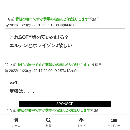
9 名前:
番組の途中ですが翡翠の名無しがお送りします
投稿日
時:2022/11/23(水) 23:16:58.51
ID:eKqihM/H0
これGOTY版の安いの出る？
エルデンとホライゾン2欲しい
12 名前:
番組の途中ですが翡翠の名無しがお送りします
投稿日
時:2022/11/23(水) 23:17:38.99
ID:0STw1Anc0
>>9
隻狼は、、、
SPONSOR
14 名前:
番組の途中ですが翡翠の名無しがお送りします
投稿日
時:2022/11/23(水) 23:18:27.67
ID:Dpq4Kc4B0
ホーム
検索
トップ
サイドバー
>>9