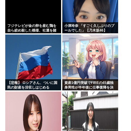
フジテレビが金の卵を産む鶏を
小津玲奈 「すごく久しぶりのプ
自ら絞め殺した模様、社運を賭
ールでした」【乃木坂46】
けたドル箱コンテンツが御蔵入
りになってしまい……
【悲報】 ロシアさん、ついに国
資産1億円突破でFIREの45歳独
民の財産を没収しはじめる
身男性が半年後に仕事復帰を決
意した「1通の通知」