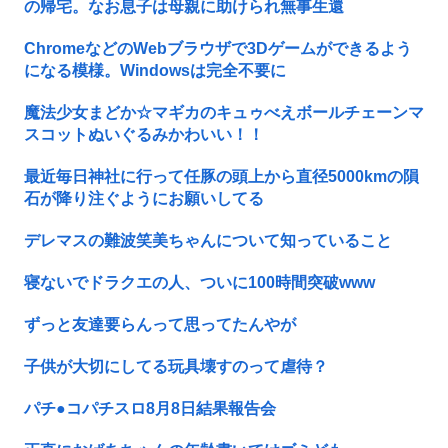
の帰宅。なお息子は母親に助けられ無事生還
ChromeなどのWebブラウザで3Dゲームができるよう
になる模様。Windowsは完全不要に
魔法少女まどか☆マギカのキュゥべえボールチェーンマ
スコットぬいぐるみかわいい！！
最近毎日神社に行って任豚の頭上から直径5000kmの隕
石が降り注ぐようにお願いしてる
デレマスの難波笑美ちゃんについて知っていること
寝ないでドラクエの人、ついに100時間突破www
ずっと友達要らんって思ってたんやが
子供が大切にしてる玩具壊すのって虐待？
パチ●コパチスロ8月8日結果報告会