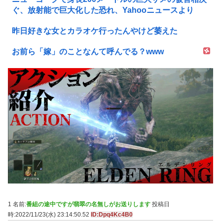
ぐ、放射能で巨大化した恐れ、Yahooニュースより
昨日好きな女とカラオケ行ったんやけど萎えた
お前ら「嫁」のことなんて呼んでる？www
1 名前:
番組の途中ですが翡翠の名無しがお送りします
投稿日
時:2022/11/23(水) 23:14:50.52
ID:Dpq4Kc4B0