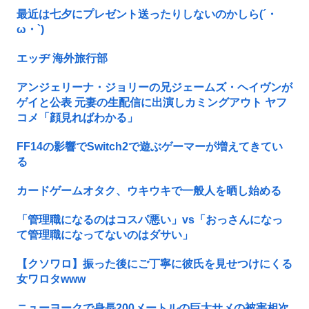
最近は七夕にプレゼント送ったりしないのかしら(´・
ω・`)
エッヂ 海外旅行部
アンジェリーナ・ジョリーの兄ジェームズ・ヘイヴンが
ゲイと公表 元妻の生配信に出演しカミングアウト ヤフ
コメ「顔見ればわかる」
FF14の影響でSwitch2で遊ぶゲーマーが増えてきてい
る
カードゲームオタク、ウキウキで一般人を晒し始める
「管理職になるのはコスパ悪い」vs「おっさんになっ
て管理職になってないのはダサい」
【クソワロ】振った後にご丁寧に彼氏を見せつけにくる
女ワロタwww
ニューヨークで身長200メートルの巨大サメの被害相次