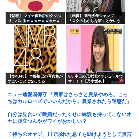
【悲報】 マイナ保険証のクソぶ
【画像】 週刊少年ジャンプ、
り、バレるｗｗｗｗｗｗｗｗｗ
「ロクのおかしな家」とかいう
微妙な漫画を巻頭カラーにした
せいで100万部切る
【NMB48】 本郷柚巴の写真集が
8/8 本日の乃木活スケジュールで
すごいことになってる
す！！！【乃木坂46】
ニュー速愛国保守 「農家はさっさと農業やめろ。こっ
ちはカルローズでいいんだから。農業されたら迷惑だ」
自分は見合いで晩婚だったくせに縁談も持ってこないオ
ヤに腹立つんやがワイがおかしい？
子持ちのオヤジ、川で溺れた息子を助けようとして無言