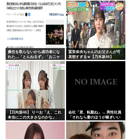
を踏むな！」→広島県民「お前
らの方が汚いんじゃ！」「ワシ
らが広島県民じゃ」
責任を取らないから成功者にな
冨里奈央ちゃんのお父さんが可
れた…「とんねるず」「おニャ
哀想すぎるｗ【乃木坂46】
ン子」「AKB」とヒットを出し
続けた秋元康の哲学！！！
【日向坂46】 りーお「え、これ
会社「君、転勤ね」→ 男性社員
本当にこの大きさなのかな」
「それなら妻のほうが稼ぎいい
【藤嶌果歩 1st写真集】
んで辞めます」⇒ 結果・・・