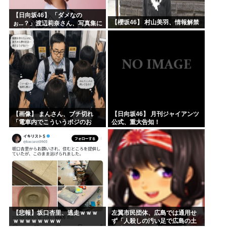
【日向坂46】 「ダメなの
【櫻坂46】 村山美羽、情報解禁
ぉ...？」渡辺莉奈さん、写真集に
興味津々
【画像】 まんさん、ブチ切れ
【日向坂46】 月刊ジャイアンツ
「電車内でこういうポジのお
公式、重大告知！
じ、ガチでイラネ」→
【悲報】坂口杏里、逃走ｗｗｗ
左翼市民団体、広島では通用せ
ｗｗｗｗｗｗｗｗ
ず「人殺しの汚い足で広島の土