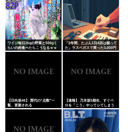
ワイジ毎日2kgの野菜と500gく
「2年間、たぶん1日4回は握って
らいの肉食べたらこうなるｗｗ
た」ラスベガスで買った3,000円
ｗ
のキーホルダーを調べたら
【日向坂46】 歴代の“点数”一
【速報】 乃木坂5期生、すぐベ
覧、更新される
ロを「こう」やってシてしまう
ｗｗｗｗｗｗ