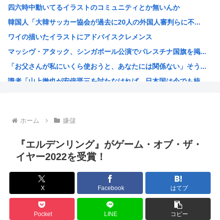
四六時中動いてるイラストのコミュニティとか無いんか
【悲報】ガールズバンドのボーカル、客席ダイブでお胸を揉ま...
韓国人「大韓サッカー協会が過去に20人の外国人審判らに不...
【画像】美人JD「すき家のローストビーフ丼1人で食べてき...
ワイの描いたイラストにアドバイスクレメンス
【悲報】デカイファミチキだと思って買ったら小さかったから...
マッシヴ・アタック、シンガポール公演でパレスチナ国旗を掲...
【悲報】とんでもないヤバい台風さん、お盆を直撃www
「お父さんが私にいくら使おうと、あなたには関係ない」そう...
【韓国株】 7月のKOSPI 28.9％下落…通貨危機を...
識者「山上徹也が安倍晋三を討たなければ、日本国は今でも統...
ファン付き作業着使用男性熱中症で死亡 スポーツドリンクや...
オトンがこれ見てガンダムって言うんやが
灼眼のシャナというラノベwww
ホーム
嫌儲
プーチン「あえて申し上げます。助けてください。」
このガンプラなにかわかる？
『エルデンリング』がゲーム・オブ・ザ・
エッヂ声優大好き部
イヤー2022を受賞！
ラジコンのキングタイガーでスズメバチの巣に突撃「ハチから...
イチローがマリナーズ主催のHRダービーで見せた活躍にML...
X
Facebook
はてブ
高市早苗、また怪しい経歴が出てくるwww
子供にはロボットアニメ以外禁止にするわ
Pocket
LINE
コピー