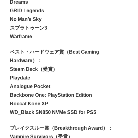
Dreams
GRID Legends
No Man’s Sky
スプラトゥーン3
Warframe
ベスト・ハードウェア賞（Best Gaming
Hardware）：
Steam Deck（受賞）
Playdate
Analogue Pocket
Backbone One: PlayStation Edition
Roccat Kone XP
WD_Black SN850 NVMe SSD for PS5
ブレイクスルー賞（Breakthrough Award）：
Vampire Survivors（受賞）