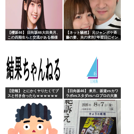
【櫻坂46】 日向坂46大田美月、
【ネット騒然】 元ジャンポケ斉
この四期生らと交流がある模様
藤の妻、夫の求刑7年翌日にイン
スタ更新！その内容がガチでヤ
バすぎる…
【悲報】 とにかくヤりたくてブ
【日向坂46】 来月、坂道vsカワ
スと付き合ったらｗｗｗｗｗｗ
ラボvsスタダvsハロプロの大激
ｗｗｗｗｗｗｗｗｗ
戦