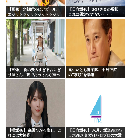
【画像】北朝鮮のビアガール、
【日向坂46】 おひさまの現状、
エッッッッッッッッッッッッッ
これは否定できない・・・
ッッッッ！
【画像】 例の美人すぎるおにぎ
元いいとも青年隊、中居正広
り屋さん、裏でおっさんが握っ
の”素顔”を暴露
ていたｗｗｗｗｗｗｗｗｗｗｗ
ｗｗｗｗｗｗ
【櫻坂46】 森田ひかる推し、こ
【日向坂46】 来月、坂道vsカワ
れには大歓喜
ラボvsスタダvsハロプロの大激