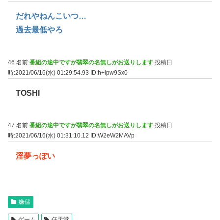
だれやねんこいつ…
過去最低やろ
46 名前:
番組の途中ですが翡翠の名無しがお送りします
投稿日
時:2021/06/16(水) 01:29:54.93
ID:h+lpw9Sx0
TOSHI
47 名前:
番組の途中ですが翡翠の名無しがお送りします
投稿日
時:2021/06/16(水) 01:31:10.12
ID:W2eW2MAVp
淫夢っぽい
嫌儲
ゲーム
任天堂