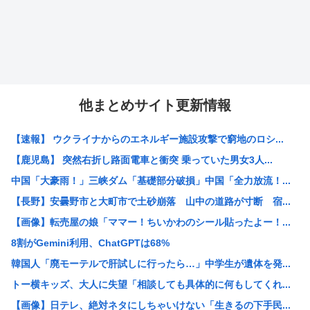
他まとめサイト更新情報
【速報】 ウクライナからのエネルギー施設攻撃で窮地のロシ...
【鹿児島】 突然右折し路面電車と衝突 乗っていた男女3人...
中国「大豪雨！」三峡ダム「基礎部分破損」中国「全力放流！...
【長野】安曇野市と大町市で土砂崩落 山中の道路が寸断 宿...
【画像】転売屋の娘「ママー！ちいかわのシール貼ったよー！...
8割がGemini利用、ChatGPTは68%
韓国人「廃モーテルで肝試しに行ったら…」中学生が遺体を発...
トー横キッズ、大人に失望「相談しても具体的に何もしてくれ...
【画像】日テレ、絶対ネタにしちゃいけない「生きるの下手民...