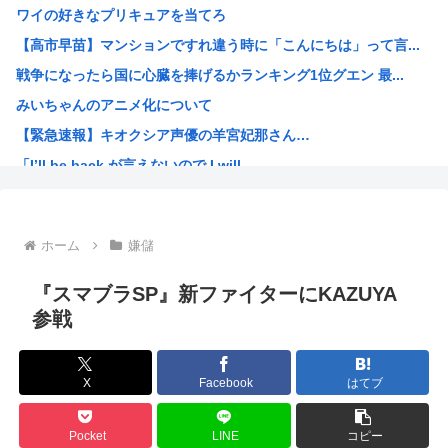
ワイの好きなプリキュアを当てろ
エロ漫画の竿役「あー、一回出すわ」←いやすごすぎるだろw...
【高市早苗】マンションですれ違う時に「こんにちは」って言...
【速報】tuki.(17)ちゃん、えちえち色白ボディを公...
戦争になったら国に心臓を捧げるかランキング1位グエン 最...
「T-800型ドラえもん」にありがちなことwww
みいちゃんのアニメ化について
【衝撃】浜辺美波さん、『コレ』が苦手なタイプだった！？←...
【緊急速報】キオクシア声優の羊宮妃那さん…
防衛白書の表紙は、なぜか笑顔の若者がアニメ風に描かれ… ...
「I’ll be back が言えないので I will...
記録的猛暑の欧州、ドナウ川の水位が低下してマンモスの骨や...
体を折りたたんで乗り込む、地面すれすれのスポーツカー「速...
靖国神社で見られる「日本のネオナチ」がこれ 代表は高市早...
ホーム
嫌儲
ドラゴンボール見始めてフリーザ編まで来たけどさ
【高市早苗】ドイツ女性 「靖国行ってみたけど軍服で軍歌...
『スマブラSP』新ファイターにKAZUYA
今期のアニメ豊作すぎひんか？
参戦
なんだかんだモビルスーツで一番カッコいいのってこれだよな
韓国人「昨日Jリーグで韓国人選手絶対やってはいけないプレ...
X
Facebook
はてブ
絵師さん、AIを疑われ引退
財務省のエース、高市早苗の消費税減税に反対したことで左遷...
Pocket
LINE
コピー