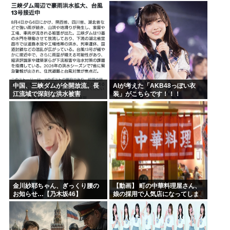
戦
中国、三峡ダムが全開放流。長
AIが考えた「AKB48っぽい衣
江流域で深刻な洪水被害
装」がこちらです！！！
金川紗耶ちゃん、ぎっくり腰の
【動画】 町の中華料理屋さん、
お知らせ…【乃木坂46】
娘の採用で人気店になってしま
う