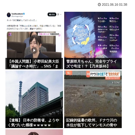
2021.06.16 01:38
なぜみんなはBLEACH！！！を語らないんだ
【画像】「生徒会にも穴はある！」を全く知らない人にアニメ...
音楽生成AI「Suno」著作権侵害判決 人「人の曲を聴き...
海外「今年、夏の暑さが厳しい日本でこんなものが売れてるら...
海外「神アニメだわ」2026年夏アニメ海外人気ランキング...
ハンターハンター、メインヒロインがいない
【外国人問題】 小野田紀美大臣
菅原咲月ちゃん、完全サプライ
「議論すべき時だ」→SNS「ま
ズで号泣！？【乃木坂46】
だ議論もしてなかったんだ...」→
小野田大臣「これが進歩状況で
す」めちゃくちゃ仕事して...
【速報】 日本の防衛省、ようや
記録的猛暑の欧州、ドナウ川の
く気づいた模様ｗｗｗｗｗ
水位が低下してマンモスの骨や
沈没したドイツ軍の戦艦が出現