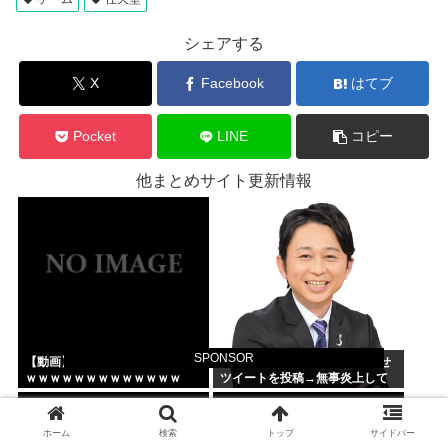
シェアする
X
Facebook
はてブ
Pocket
LINE
コピー
他まとめサイト更新情報
SPONSOR
【動画】 令和の暴走族、レベチ
【悲報】 有吉弘行さん、匂わせ
ｗｗｗｗｗｗｗｗｗｗｗｗｗ
ツイートを投稿→無事炎上して
しまう・・・
ホーム
検索
トップ
サイドバー