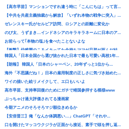
【高市早苗】マンションですれ違う時に「こんにちは」って言...
【中共を共産主義独裁から解放】「いずれ本物の戦争に突入」...
ゼレンスキー氏がセルビア訪問、ロシアとの距離に変化か
のび太、うずまき…インドネシアのキラキラネームに日本のア...
お前らって｢本物の塩｣を食べたことないよな
【衝撃】幼稚園のころイキってた金持ちママが旦那が死んだ結...
韓国人「日本全国から選び抜かれた日本で最も可愛い高校1年...
【画像】彼女「ごめーん♡ちょびっツ散らかってるけど上がっ...
【朗報】 韓国人「日本のシャーペン、20年ずっと1位から...
【悲報】メディアが使う主語デカ言葉の正体、ガチでこれだっ...
海外「不思議だね！」日本の雇用制度の正しさに気づき始めた...
長崎の語り部のお爺ちゃん(84)、学生に『日本も核武装が...
ワイの描いた絵リメイクして、エ口もいいよ
【悲報】弱者中年男性さん、3万払って婚活の練習www
高市早苗、支持率回復のためにガチで靖国参拝する模様www
返却査定の厳格化…ソフトバンク、端末2年レンタル改悪へ“...
ぶっちゃけ過大評価されてる漫画家
【悲報】「鶴仙流」とかいう、舞空術の生みの親
今期アニメのそろそろマジ順位きめるか
【悲報】6日広島・9日長崎に落とされてるのに、よく15日...
【安倍晋三】俺「なんか体調悪い…」ChatGPT「それや...
【悲報】ワンピース原作者(7年前)「最終回を視野に入れた...
口を開けたマッコウクジラが正面から接近、素手で頭を押し返...
【悲報】若槻千夏さん、変わり果てた姿で発見www