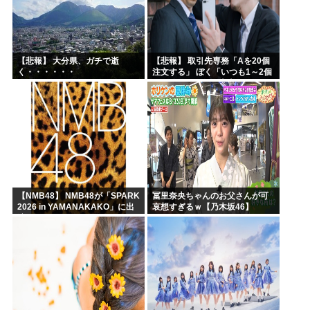
【悲報】 大分県、ガチで逝
【悲報】 取引先専務「Aを20個
く・・・・・・
注文する」 ぼく「いつも1～2個
しか使わないけど本当に20であ
ってる？」 取専「あってる」→
結果『こう』なったんだが...
【NMB48】 NMB48が「SPARK
冨里奈央ちゃんのお父さんが可
2026 in YAMANAKAKO」に出
哀想すぎるｗ【乃木坂46】
演