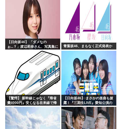
【日向坂46】 「ダメなの
青葉坂46、まもなく正式発表か
ぉ...？」渡辺莉奈さん、写真集に
興味津々
【驚愕】 新幹線じゃなく『帰省
【日向坂46】 まさかの楽曲も披
費4000円』安くなる在来線で帰
露！『三期生LIVE』愛知公演の
省した結果ｗｗｗｗｗ
レポがこちら