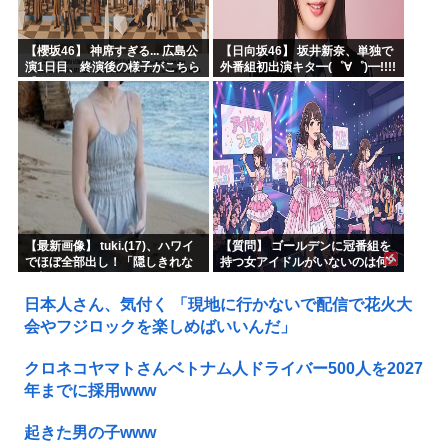
【櫻坂46】 神席すぎる... 広島公
【日向坂46】 坂井新奈、単独で
演1日目、終演後の様子がこちら
外番組初出演キタ━(゜∀゜)━!!!!
【全国ツアー2026 What’s
lonesome?】
【最新画像】 tuki.(17)、ハワイ
【質問】 ゴールデンに冠番組を
でほぼ全部出し！「隠しきれな
持つ女アイドルがいないのは何
い美貌」とSNSざわつく
故なのか？
日本人さん、気付く 「現地に行かないで配信で花火大
会やフジロックを楽しめばいいんだ」
クロネコヤマトさんベトナム人ドライバー500人を2027
年までに採用www
起きた男の子www