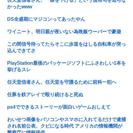
任天堂信者さん、「株を下げる」という慣用句を知らな
かったwww
DS全盛期にマジコンってあったやん
ワイニート、明日親が夜いない為晩飯ウーバーで豪遊
この間信号待ってたらそこに歩道をはしる自転車が突っ
込んできてさ
PlayStation最後のパッケージソフトにふさわしい1本を
挙げるスレ
任天堂信者さん、任天堂を守護るために前科一犯へ
任豚を鉄アレイで殴り続けると死ぬ
ps4でできるストーリーが面白いゲームおしえて
わいせつ画像をパソコンやスマホに入れてるだけで逮捕
され名前公表、クビになる時代 アメリカの情報機関が
警察庁に情報提供