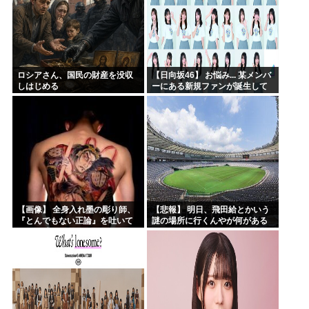
ロシアさん、国民の財産を没収
【日向坂46】 お悩み... 某メンバ
しはじめる
ーにある新規ファンが誕生して
いた
【画像】 全身入れ墨の彫り師、
【悲報】 明日、飛田給とかいう
『とんでもない正論』を吐いて
謎の場所に行くんやが何がある
30万再生されてしまうｗｗｗｗ
んや????・・・・・・・・・
ｗｗｗ