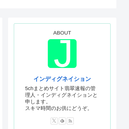
はあんなに敬遠四球が多かった...
てお前らが知ってることwww
作者なんでこんなに嫌われてる...
ABOUT
て財源確保よ」
したいんやが?
が呆れる守備エラーを見てくだ...
いって謎の顔面ライトアップシ...
泣けるなんて…！」海外のアニ...
インディグネイション
大体これ
5chまとめサイト翡翠速報の管
理人・インディグネイションと
線を超える
申します。
町の至れり尽くせり島田博行さ...
スキマ時間のお供にどうぞ。
ロインが負けた時の悲しさは異常
世界の『日本びいき』にヨーロ...