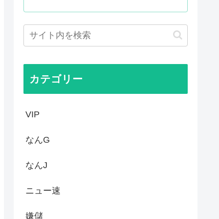
31ページの漫画を描くのに何...
とかいうアニメ、ちょっと間...
早苗」と彫ってあって炎上www
に孤立 UEFA「訴訟を準...
カテゴリー
VIP
なんG
なんJ
ニュー速
嫌儲