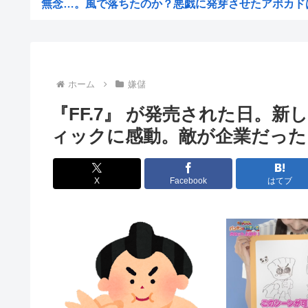
無念…。風で落ちたのか？悪戯に発芽させたアボカドは露
東京都町田市名物「イチョウ」54本が一斉に枯れる 伐
【悲報】初音ミクのフィギュア欲しくて12000円消え
【悲報】ハズレのフードコートに必ずある店
ホーム
嫌儲
【悲報】史上最強の一発屋←←←←←思い浮かんだアーテ
『FF.7』 が発売された日。
【画像】あのちゃん、最新の太ももがあまりにもシコ
ィックに感動。敵が企業だった
【画像】後藤真希(39)さんの美貌、さすがに限界突破して
パッパ「飯食ったら皿ぐらい下げろや」ワイ「働いてるっ
X
Facebook
はてブ
オタクの婚カツパーティー行ってきたぞ
世界初の超伝導量子熱機関…燃料もピストンもない量子エ
【株式投資】 韓国で「真夏の世の夢」崩壊、若者中心に
涼しい「冷感敷きパッド」を気に入った猫さん、”友達”を
ベトナム人「腹減ったし日本人の家強盗して居合わせた奴
【公開処刑】右３が強すぎて周りがモブにしか見えない女