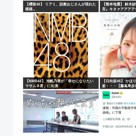
【櫻坂46】 リアミ、説教おじさんが現れた
【熊本地震】 鈴木
模様...
言』キタァアアアア
【NMB48】 池帆乃香が「幸せになりたい
【日向坂46】 かほ
マサムネ君」に出演
姿・・・【藤嶌果歩1