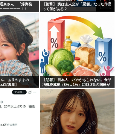
紗理奈さん、『爆弾発
【衝撃】 実は主人公が「悪側」だった作品
ーーーーーー！！
って何がある？
りん、ありのままの
【悲報】 日本人、バカかもしれない。食品
st写真集】
消費税減税（8%→1%）に93.2%の国民が
賛成してしまう