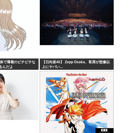
身体で薄着のピチピチな
【日向坂46】 Zepp Osaka、客席が想像以
るんだよ
上にヤバい…