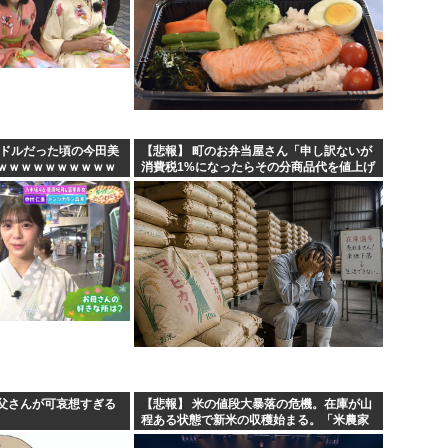
イドルだった頃の今田美
【悲報】 町のお弁当屋さん「申し訳ないが
ｗｗｗｗｗｗｗｗｗｗ
消費税1%になったらその分商品代を値上げ
するわ」
父さんが可哀想すぎる
【悲報】 米の値段大暴落の危機。在庫が山
程ある状態で新米の収穫始まる。「米農家
が生活できない」