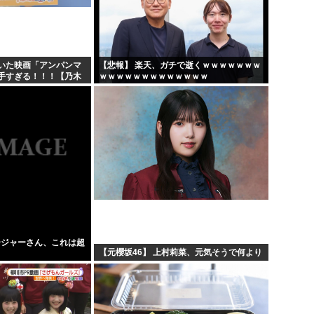
...
尾田栄一郎、新人漫画家に喝「
..
「-86- エイティシックス」
東大...
国民栄誉賞の記念品に「高市
いた映画「アンパンマ
【悲報】 楽天、ガチで逝くｗｗｗｗｗｗｗ
手すぎる！！！【乃木
ｗｗｗｗｗｗｗｗｗｗｗｗｗ
」⇒...
⚽インファンティーノ会長、完全
ージャーさん、これは超
【元櫻坂46】 上村莉菜、元気そうで何より