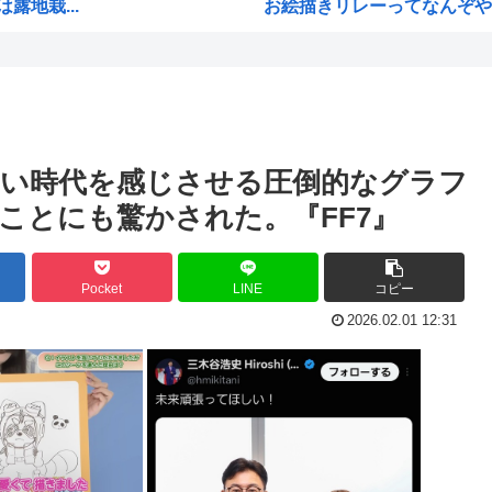
地栽...
お絵描きリレーってなんぞや
採し...
【海外の反応】 なぜイチロー
る
平野綾とかいう女声優につい
みいちゃんと山田さんの漫画の
ィス...
高市早苗「日銀に国債買わせ
新しい時代を感じさせる圧倒的なグラフ
すぎる件
声優の長谷川育美さんと結婚
ことにも驚かされた。『FF7』
...
韓国人「イジョンフ本日の全米
てだ...
高市早苗さん、熊本避難所まで
Pocket
LINE
コピー
海外「日本のアニメがここまで
2026.02.01 12:31
ンジ...
下手うまな絵師の顔の描き方
多く...
ひなこのーと作者、ついに一
ヨ...
高市早苗と面会した熊本県氷川
殺す...
ラブコメ漫画で応援してたヒ
子の...
欧州「日本だけ反則だろ…」 