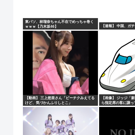
東パソ、林瑠奈ちゃん不在でめっちゃ巻く
【速報】 中国、ガ
ｗｗｗ【乃木坂46】
【動画】 三上悠亜さん「ビーチクみえてる
【画像】 ジッジ「
けど、気づかんふりしとこ」
ら指定席の客に譲っ
れ怒りの投稿ｗｗｗ