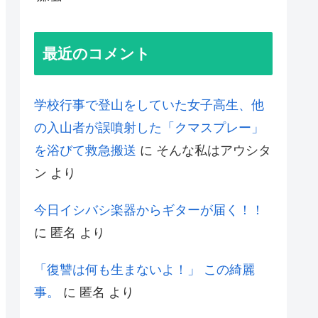
最近のコメント
学校行事で登山をしていた女子高生、他
の入山者が誤噴射した「クマスプレー」
を浴びて救急搬送
に
そんな私はアウシタ
ン
より
今日イシバシ楽器からギターが届く！！
に
匿名
より
「復讐は何も生まないよ！」 この綺麗
事。
に
匿名
より