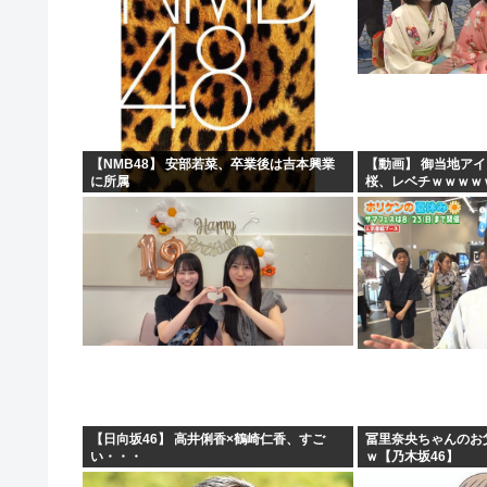
【NMB48】 安部若菜、卒業後は吉本興業
【動画】 御当地ア
に所属
桜、レベチｗｗｗｗ
ｗｗｗｗ
【日向坂46】 高井俐香×鶴崎仁香、すご
冨里奈央ちゃんのお
い・・・
ｗ【乃木坂46】