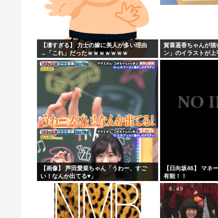
PCビデカのメモリは16GB積んでないと人間扱いされない
【元TOKIO】長瀬智也が“スネハラ”を謝罪「女性の方々.
【愕然】中学ワイ「また学年1位、ね…」周り「すげえ！
【凄すぎる】 力士の嫁に美人が多い理由
賀喜遥香ちゃんが描
→「これ」だったｗｗｗｗｗｗｗ
ン」のイラストが上
【画像あり】宇垣美里「学生時代は全然モテなかったです
坂46】
【画像】 芦田愛菜ちゃん「うわー、すご
【日向坂46】 マネ
い！なんか出てる♥」
有能！！