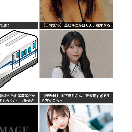
チで逝く
【日向坂46】 黒ビキニかほりん、強すぎる
新幹線の自由席満席だか
【櫻坂46】 山下瞳月さん、破天荒すぎる生
てもらうか」→拒否さ
き方がこちら