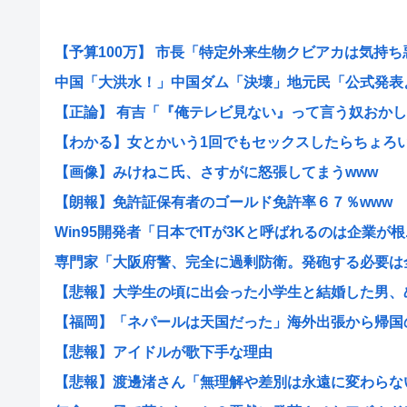
【予算100万】 市長「特定外来生物クビアカは気持ち悪い
中国「大洪水！」中国ダム「決壊」地元民「公式発表より
【正論】 有吉「『俺テレビ見ない』って言う奴おかしい
【わかる】女とかいう1回でもセックスしたらちょろい生
【画像】みけねこ氏、さすがに怒張してまうwww
【朗報】免許証保有者のゴールド免許率６７％www
Win95開発者「日本でITが3Kと呼ばれるのは企業が根..
専門家「大阪府警、完全に過剰防衛。発砲する必要は全く
【悲報】大学生の頃に出会った小学生と結婚した男、めち
【福岡】「ネパールは天国だった」海外出張から帰国の蔵
【悲報】アイドルが歌下手な理由
【悲報】渡邊渚さん「無理解や差別は永遠に変わらない」