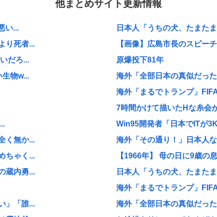
他まとめサイト更新情報
...
日本人「うちの犬、たまたまつ
死者...
【画像】広島市長のスピーチを
だろ...
原爆投下81年
物w...
海外「全部日本の真似だったの
海外「まるでトランプ」FIF
7時間かけて描いたHな糸会
.
Win95開発者「日本でITが3
無か...
海外「その通り！」日本人なら
ゃく...
【1966年】 母の日に9歳の
内勇...
日本人「うちの犬、たまたまつ
海外「まるでトランプ」FIF
「誰...
海外「全部日本の真似だったの