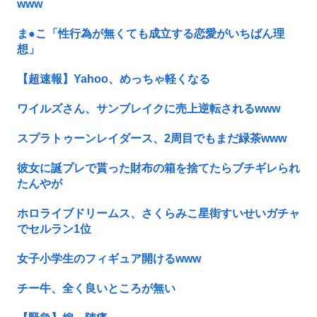
www
ま●こ「性行為が無くても成立する恋愛がいちばん理
想」
【超速報】Yahoo、めっちゃ軽くなる
ワイルズさん、サンブレイクに売上逆転されるwww
スプラトゥーンレイダース、2周目でもまだ緑茶www
彼女に誕プレで貰った財布の箱を捨てたらブチギレられ
たんやが
ホロライブドリームス、さくらみこ星街すいせいガチャ
でセルラン1位
女子小学生のフィギュア開けるwww
チー牛、全く良いところが無い