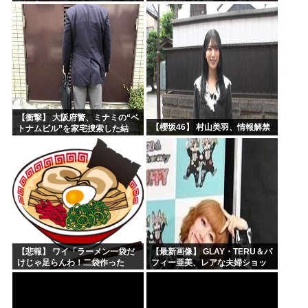
坂46】
興味津々
【衝撃】 大阪府警、ミナミの“ベ
【櫻坂46】 村山美羽、情報解禁
トナムビル”を家宅捜索した結
果・・・・・・
【悲報】 ワイ「ラーメン一袋だ
【最新画像】 GLAY・TERU＆パ
けじゃ足らんわ！二袋作った
フィー亜美、レアな夫婦ショッ
ろ！」→結果ｗｗｗ
トを公開してしまう！