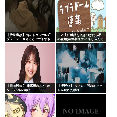
【放送事故】 昔のドラマのレ◯
エネ夫に離婚を突きつけたら私
プシーン、今見るとアウトすぎ
の職場(法律事務所)に乗り込んで
る・・・
きた 堂々と「離婚の法律相談で
す。母の薦めでこちらに参りま
した」と言っているが、...
【日向坂46】 藤嶌果歩さん"ホ
【櫻坂46】 リアミ、説教おじさ
ンモノ"感が凄い・・・
んが現れた模様...