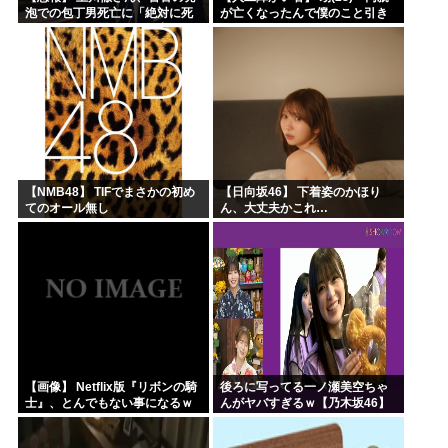
泡での包丁男死亡に「絶対に死
が亡くなったんで僕のこと引き
刑にならない罪なのに警察が死
取ってほしいんですけど！」な
刑にした！」 → 元警官のマジレ
んでいい年したヒキニートを引
スがコチラ → ………
き取らなきゃいけないんだ...
【NMB48】 TIFでまさかの初め
【日向坂46】 下着姿のかほり
てのオール無し
ん、大丈夫かこれ…
【画像】 Netflix版『リボンの騎
後ろに写ってる一ノ瀬美空ちゃ
士』、とんでもない事になるｗ
んがヤバすぎるｗ【乃木坂46】
ｗｗｗｗ