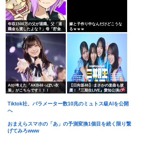
年収1500万の父が退職。父「退
嫁と子作り中なんだけどこうな
職金も渡したよな？」母「貯金
るｗｗｗ
なんてないよー」父「全部なく
なったの！？」→予想外の返事
に家族騒然となり…
AIが考えた「AKB48っぽい衣
【日向坂46】 まさかの楽曲も披
装」がこちらです！！！
露！『三期生LIVE』愛知公演の
レポがこちら
Tiktok社、パラメーター数10兆のミュトス級AIを公開
へ
おまえらスマホの「あ」の予測変換1個目を続く限り繋
げてみろwww