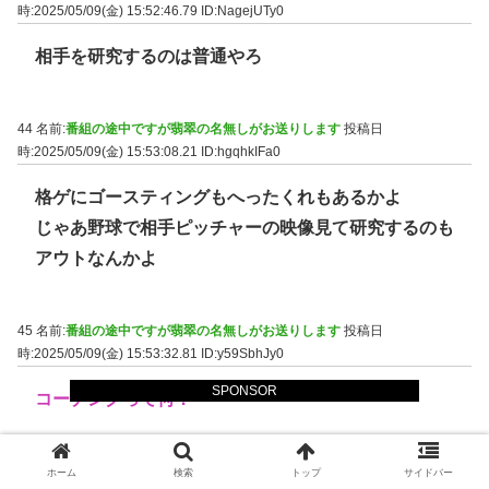
時:2025/05/09(金) 15:52:46.79
ID:NagejUTy0
相手を研究するのは普通やろ
44 名前:
番組の途中ですが翡翠の名無しがお送りします
投稿日
時:2025/05/09(金) 15:53:08.21
ID:hgqhkIFa0
格ゲにゴースティングもへったくれもあるかよ
じゃあ野球で相手ピッチャーの映像見て研究するのも
アウトなんかよ
45 名前:
番組の途中ですが翡翠の名無しがお送りします
投稿日
時:2025/05/09(金) 15:53:32.81
ID:y59SbhJy0
SPONSOR
コーチングって何？
46 名前:
番組の途中ですが翡翠の名無しがお送りします
投稿日
ホーム
検索
トップ
サイドバー