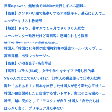
日産e-power、無給油で1980km走行しギネス記録...
【画像】クソヤバい服で墓参りするアホ陽キャ、墓石にとんで...
エッヂ✝️キリスト教徒部
【熱波】ドイツ、暑すぎて１ヶ月で９６００人死亡
コールセンター勤務だけど毎日客に怒鳴られもう限界
施工管理2年目だけど退職を決意w
韓国人「韓国に10年間の出場権剥奪や過去ワールドカップ、...
女「43億円注文して………キャンセルっと！」←こいつの目...
高市首相、出張マッサージへ
米農家「60kg作って1万8000円…コストは2万以上…...
【画像】小池百合子×高市早苗
3大もらって困るもの「釣った魚」「プリザーブドフラワー」
【高市】ゴラム(56歳)、女子中学生をナイフで脅し性的暴...
【画像】 松屋、食器の仕分けまでセルフに
5ちゃんのどこでもいいけど、日本人の税金使って日本人批判...
GACKTや小沢仁志の「セリフが聞き取れない」 日本語作...
海外「あるある！」日本を旅行した外国人が患う新たな症状「...
【参政党】神谷代表、食料品の消費減税「天下の愚策だ」と批...
韓国が独自開発したと自慢する甘いトマト、実はそこら辺のト...
【速報】NHK職員が番組出演者から性被害
埼玉川越に突如として「モスク」が自生 外国人「自分たちは...
ホリエモン「面接でさ、納豆パックの薄いフィルムって何のた...
はっきり言う、プリキュア見た事ない
【衝撃】れいわ新選組、「いのちの党」に党名変更 天畠大輔...