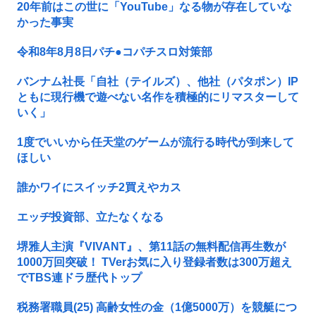
20年前はこの世に「YouTube」なる物が存在していな
かった事実
令和8年8月8日パチ●コパチスロ対策部
バンナム社長「自社（テイルズ）、他社（パタポン）IP
ともに現行機で遊べない名作を積極的にリマスターして
いく」
1度でいいから任天堂のゲームが流行る時代が到来して
ほしい
誰かワイにスイッチ2買えやカス
エッヂ投資部、立たなくなる
堺雅人主演『VIVANT』、第11話の無料配信再生数が
1000万回突破！ TVerお気に入り登録者数は300万超え
でTBS連ドラ歴代トップ
税務署職員(25) 高齢女性の金（1億5000万）を競艇につ