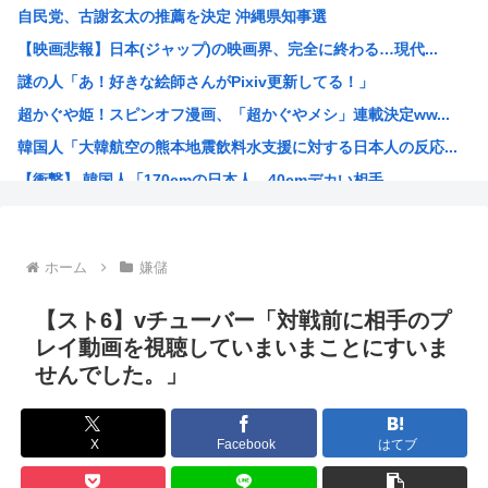
自民党、古謝玄太の推薦を決定 沖縄県知事選
【画像】能年玲奈さん、穴あきスカート姿が強すぎてネット騒...
【映画悲報】日本(ジャップ)の映画界、完全に終わる…現代...
坊さんを今すぐ皆殺しにするべき理由が詰まった画像がこちら
謎の人「あ！好きな絵師さんがPixiv更新してる！」
福島県に住む普通の人「助けて、家を赤くしただけで村の人間...
超かぐや姫！スピンオフ漫画、「超かぐやメシ」連載決定ww...
台風15号「チャンホン」東日本の盆休み潰す
韓国人「大韓航空の熊本地震飲料水支援に対する日本人の反応...
【速報】北海道江別大学生殺人事件、主犯格の川口被告(19...
【衝撃】 韓国人「170cmの日本人、40cmデカい相手...
【悲報】内田りこ「社会に戻りたいです」←これ！
お前らってなんでみぃ山ってなんでアニメ化の前と後で意見が...
ワンピースの「世界に5種しかない飛行能力」発言の謎が遂に...
ホーム
嫌儲
米農家「60kg作って1万8000円…コストは2万以上…...
井口裕香さん、「ケツ鍛えるより演技力鍛えろよ」とアニメフ...
【スト6】vチューバー「対戦前に相手のプ
氷河期世代『ルッキズムが一番酷かったのは00年代、こうい...
レイ動画を視聴していまいまことにすいま
せんでした。」
海外「日本なんて行くんじゃなかった…」 日本を知ってしま...
ちいかわ映画見てきたんやがバッドエンドすぎん？
熊本県民「俺たち逆らわねえだぁ！自民党様に従いますだぁ！...
X
Facebook
はてブ
お絵描きAIくん、読む本が決まらない、可愛い女の子も作れ...