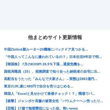
他まとめサイト更新情報
中国Zbtlink製ルーター20機種にバックドア見つかる...
「中国人ってこんなに嫌われているの？」日本生活9年目で明...
【韓国株】 7月のKOSPI 28.9％下落…通貨危機を...
国税局職員（25）、税務調査で知り合った納税者の自宅に出...
高配当をうたった「みんなで大家さん」→実態は2881億円...
東京のJK,遂に480円で自分を売りはじめる…
韓国人「Excelと見せかけて株価チェック！？」職場でバ...
【衝撃】ジャンポケ斉藤の被害女性「バウムクーヘン売ったり...
【悲報】17歳で無期懲役になった奴、怖いwww