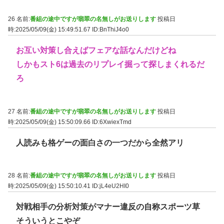
26 名前:
番組の途中ですが翡翠の名無しがお送りします
投稿日
時:2025/05/09(金) 15:49:51.67
ID:BnThiJ4o0
お互い対策し合えばフェアな話なんだけどね
しかもスト6は過去のリプレイ掘って探しまくれるだ
ろ
27 名前:
番組の途中ですが翡翠の名無しがお送りします
投稿日
時:2025/05/09(金) 15:50:09.66
ID:6XwiexTmd
人読みも格ゲーの面白さの一つだから全然アリ
28 名前:
番組の途中ですが翡翠の名無しがお送りします
投稿日
時:2025/05/09(金) 15:50:10.41
ID:jL4eU2HI0
対戦相手の分析対策がマナー違反の自称スポーツ草
そういうとこやぞ