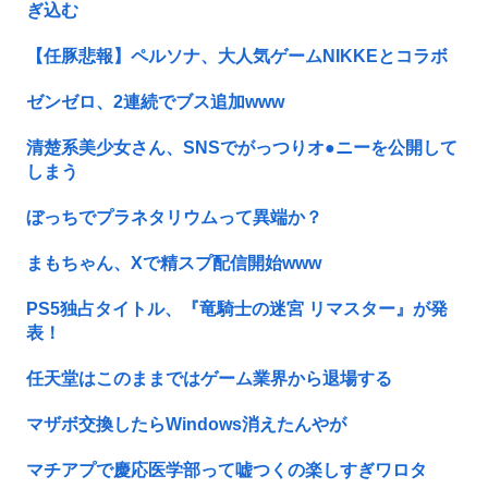
ぎ込む
【任豚悲報】ペルソナ、大人気ゲームNIKKEとコラボ
ゼンゼロ、2連続でブス追加www
清楚系美少女さん、SNSでがっつりオ●ニーを公開して
しまう
ぼっちでプラネタリウムって異端か？
まもちゃん、Xで精スプ配信開始www
PS5独占タイトル、『竜騎士の迷宮 リマスター』が発
表！
任天堂はこのままではゲーム業界から退場する
マザボ交換したらWindows消えたんやが
マチアプで慶応医学部って嘘つくの楽しすぎワロタ