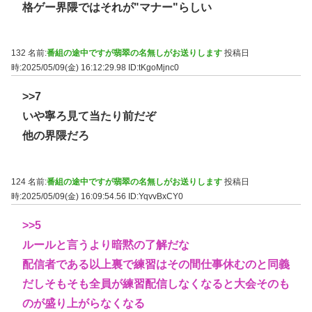
格ゲー界隈ではそれが"マナー"らしい
132 名前:
番組の途中ですが翡翠の名無しがお送りします
投稿日
時:2025/05/09(金) 16:12:29.98
ID:tKgoMjnc0
>>7
いや寧ろ見て当たり前だぞ
他の界隈だろ
124 名前:
番組の途中ですが翡翠の名無しがお送りします
投稿日
時:2025/05/09(金) 16:09:54.56
ID:YqvvBxCY0
>>5
ルールと言うより暗黙の了解だな
配信者である以上裏で練習はその間仕事休むのと同義
だしそもそも全員が練習配信しなくなると大会そのも
のが盛り上がらなくなる