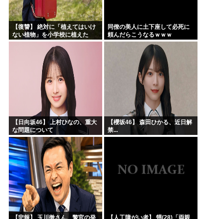
【復讐】 絶対に「植えてはいけ
同僚の美人に土下座して必死に
ない植物」を小学校に植えた
頼んだらこうなるｗｗｗ
→20年経って見に行くと…
「！？」衝撃の光景が・・・
【日向坂46】 上村ひなの、重大
【櫻坂46】 森田ひかる、近日解
な問題について
禁...
【悲報】 玉川徹さん、警官の発
【人工障がい者】 甥(28)「両親