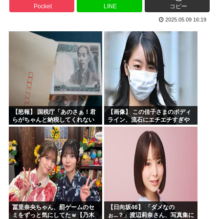
Pocket
LINE
コピー
お前らお盆の準備をしたか？国父安倍晋三が天国から帰ってく...
2025.05.09 16:19
韓国人「悲報：FIFA会長にさえ2002年W杯で韓国が審...
韓国人「日本のサッカー協会も性接待やってるんじゃないです...
小泉進次郎「北朝鮮に厳重に抗議し、強く非難した」
今期アニメ、無職さよララ乙女怪獣ヤニねこ鉄ジャン天幕きみ...
日本さん食料自給率が過去最低に 25年度37% 主要先進...
【怒報】 国税庁「あのさぁ！君
【画像】 この佳子さまのボディ
らがちゃんと納税してくれない
ライン、流石にエチエチすぎや
とこうなっちゃうけどどうす
ろ！
る？！」←これw w w w w w w w
冨里奈央ちゃん、罰ゲームのセ
【日向坂46】 「ダメなの
ミをずっと気にしてたｗ【乃木
ぉ...？」渡辺莉奈さん、写真集に