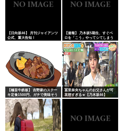
【日向坂46】 月刊ジャイアンツ
【速報】 乃木坂5期生、すぐベ
公式、重大告知！
ロを「こう」やってシてしまう
ｗｗｗｗｗｗ
【極旨牛鉄板】 吉野家のステー
冨里奈央ちゃんのお父さんが可
キ定食1500円、ガチで美味そう
哀想すぎるｗ【乃木坂46】
ｗｗｗ