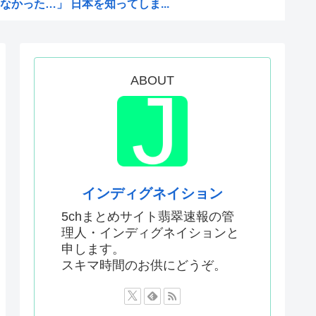
かった…」 日本を知ってしま...
がバッドエンドすぎん？
ぁ！自民党様に従いますだぁ！...
まらない、可愛い女の子も作れ...
ABOUT
父安倍晋三が天国から帰ってく...
2002年W杯で韓国が審...
性接待やってるんじゃないです...
抗議し、強く非難した」
怪獣ヤニねこ鉄ジャン天幕きみ...
インディグネイション
 25年度37% 主要先進...
5chまとめサイト翡翠速報の管
理人・インディグネイションと
対する当てつけで、日本の制止...
申します。
闘「近く終結するだろう」と表...
スキマ時間のお供にどうぞ。
会、国際審判員らを性接待
なんかよりも「心の揺れ動く少...