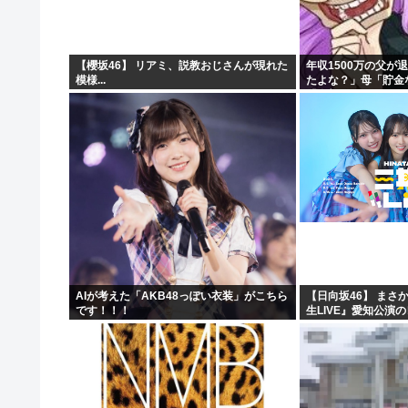
【櫻坂46】 リアミ、説教おじさんが現れた
年収1500万の父が
模様...
たよな？」母「貯金
「全部なくなったの
に家族騒然となり…
AIが考えた「AKB48っぽい衣装」がこちら
【日向坂46】 まさ
です！！！
生LIVE』愛知公演