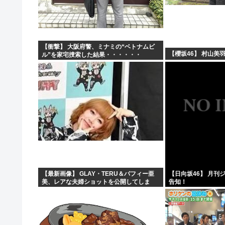
危険物乙4さん合格率30%の難関試験になる
氷河期世代『ルッキズムが一番酷かったのは00年代、こ
女子中学生をカッターナイフで脅し性的暴行か 56歳男
【衝撃】 大阪府警、ミナミの“ベトナムビ
【櫻坂46】 村山美
ル”を家宅捜索した結果・・・・・・
高市早苗、また経歴にウソが判明
【最新画像】 GLAY・TERU＆パフィー亜
【日向坂46】 月刊
美、レアな夫婦ショットを公開してしま
告知！
う！