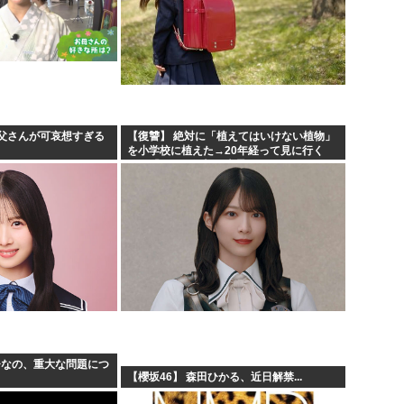
父さんが可哀想すぎる
【復讐】 絶対に「植えてはいけない植物」
を小学校に植えた→20年経って見に行く
と…「！？」衝撃の光景が・・・
ひなの、重大な問題につ
【櫻坂46】 森田ひかる、近日解禁...