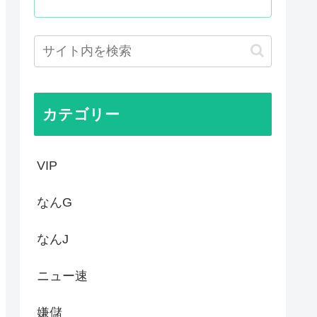
！景気が悪いのはオバマのせい」
に乳首を晒すも抜けない
則堅持をはっきり言わなかった...
ーパーは台風のおかげでこうな...
カテゴリー
VIP
なんG
なんJ
ニュー速
嫌儲