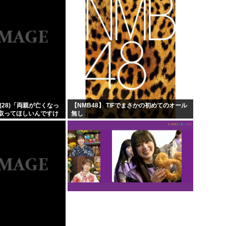
(28)「両親が亡くなっ
【NMB48】 TIFでまさかの初めてのオール
取ってほしいんですけ
無し
したヒキニートを引き
...