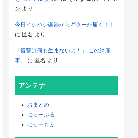
ン
より
今日イシバシ楽器からギターが届く！！
に
匿名
より
「復讐は何も生まないよ！」 この綺麗
事。
に
匿名
より
アンテナ
おまとめ
にゅーぷる
にゅーもふ