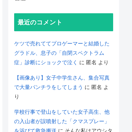
最近のコメント
ケツで売れててプロゲーマーと結婚した
グラドル、息子の「自閉スペクトラム
症」診断にショックで泣く
に
匿名
より
【画像あり】女子中学生さん、集合写真
で大量パンチラをしてしまう
に
匿名
よ
り
学校行事で登山をしていた女子高生、他
の入山者が誤噴射した「クマスプレー」
を浴びて救急搬送
に
そんな私はアウシタ