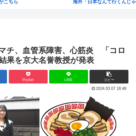
がこちら
海外「日本なんて行くんじゃな
ちいかわ映画見てきたんや
オw...
熊本県民「俺たち逆らわねえだ
・・...
お絵描きAIくん、読む本が決
ww
お前らお盆の準備をしたか？国
マチ、血管系障害、心筋炎 「コロ
優待生活
韓国人「悲報：FIFA会長にさえ
結果を京大名誉教授が発表
韓国人「日本のサッカー協会も
小泉進次郎「北朝鮮に厳重に
Pocket
LINE
コピー
c...
今期アニメ、無職さよララ乙女
2024.03.07 18:48
部...
日本さん食料自給率が過去最低に
す...
韓国、日本の新しい防衛白書に
計を...
トランプ大統領、イランとの戦
ク...
海外の反応：韓国サッカー協
と...
「作り込んである高尚アニメ」