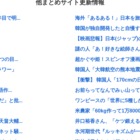
他まとめサイト更新情報
で明...
海外「あるある！」日本を旅行
韓国が独自開発したと自慢する
【映画悲報】日本(ジャップ)
謎の人「あ！好きな絵師さんが
の目...
超かぐや姫！スピンオフ漫画、
ラワー」
韓国人「大韓航空の熊本地震飲
【衝撃】 韓国人「170cmの日
...
お前らってなんでみぃ山ってな
と批...
ワンピースの「世界に5種しか
米農家「60kg作って1万800
大輔...
井口裕香さん、「ケツ鍛えるよ
ト騒...
氷河期世代『ルッキズムが一番