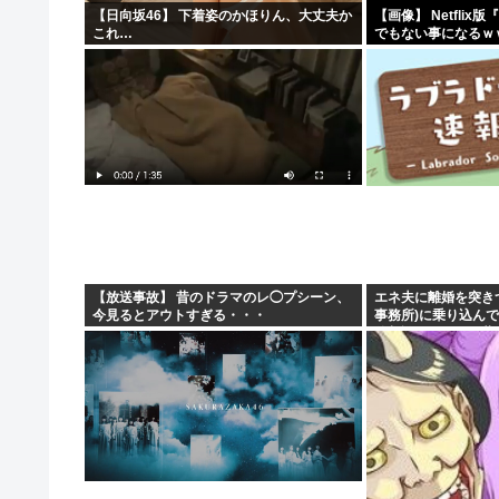
【日向坂46】 下着姿のかほりん、大丈夫か
【画像】 Netfli
これ…
でもない事になるｗ
【放送事故】 昔のドラマのレ◯プシーン、
エネ夫に離婚を突き
今見るとアウトすぎる・・・
事務所)に乗り込んで
律相談です。母の薦
た」と言っているが、.