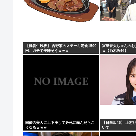
【極旨牛鉄板】 吉野家のステーキ定食1500
冨里奈央ちゃんのお
円、ガチで美味そうｗｗｗ
ｗ【乃木坂46】
同僚の美人に土下座して必死に頼んだらこ
【日向坂46】 上村
うなるｗｗｗ
いて