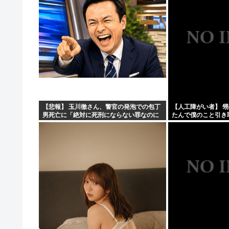
【悲報】 玉川徹さん、警官の発泡での包丁
【人工障がい者】 甥
男死亡に「絶対に死刑にならない罪なのに
たんで僕のこと引き
警察が死刑にした！」 → 元警官のマジレス
ど！」なんでいい年
がコチラ → ………
取らなきゃいけないんだ