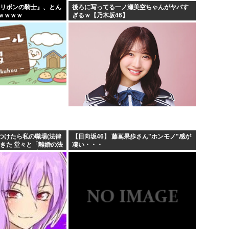
x版『リボンの騎士』、とん
後ろに写ってる一ノ瀬美空ちゃんがヤバす
ｗｗｗｗ
ぎるｗ【乃木坂46】
つけたら私の職場(法律
【日向坂46】 藤嶌果歩さん"ホンモノ"感が
きた 堂々と「離婚の法
凄い・・・
めでこちらに参りまし
..