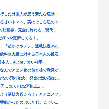
した外国人が患う新たな症状「...
甘いトマト、実はそこら辺のト...
の映画界、完全に終わる…現代...
Pixiv更新してる！」
「超かぐやメシ」連載決定ww...
料水支援に対する日本人の反応...
本人、40cmデカい相手...
んでアニメ化の前と後で意見が...
ない飛行能力」発言の謎が遂に...
0円…コストは2万以上…...
り演技力鍛えろよ」とアニメフ...
酷かったのは00年代、こうい...