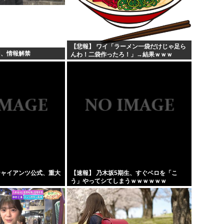
トランプ「悪夢のオバマ政権
うい...
ひなこのーと作者、顔と一緒
を逮...
中国新聞「高市総理は非核三原
【悲報】 ワイ「ラーメン一袋だけじゃ足ら
羽、情報解禁
んわ！二袋作ったろ！」→結果ｗｗｗ
韓国人「現在の日本の沖縄のス
ジャイアンツ公式、重大
【速報】 乃木坂5期生、すぐベロを「こ
う」やってシてしまうｗｗｗｗｗｗ