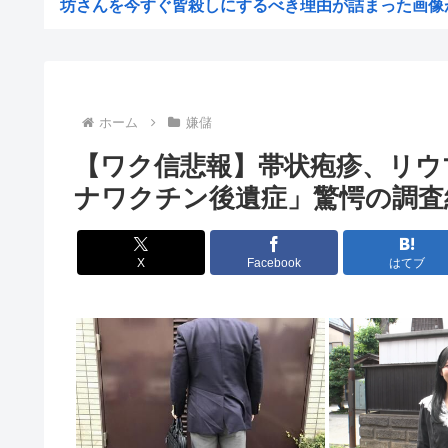
坊さんを今すぐ皆殺しにするべき理由が詰まった画像
台風15号「チャンホン」東日本の盆休み潰す
【画像】「新しい学校のリーダーズ」のパロセクシービデ
【困惑】株資産7億円あるのに交通も食事も服も全部優待
ホーム
嫌儲
【画像】高市早苗さん、殺されることに怯え始めるw
【ワク信悲報】帯状疱疹、リウ
【困惑】資産7億円あるのに、移動も食事も服も株主
ナワクチン後遺症」驚愕の調査
【画像】高市早苗、殺されることに怯え始める
【画像】飛行機の隣の客に手コキされたイケメンwww
X
Facebook
はてブ
券売機でチンタラしてる鈍感日本人、ガチで増える。197
【衝撃】50代女性、京大病院で脳腫瘍手術→“腫瘍の無い
【画像】ディズニーのおいなり巻（600円）、流石にアレ
小学生の時、廊下を走ったときの危険性と利点について統
古いパソコンのUSBに挿すだけで復活&高速化するマジッ
中国、止められないEV製造 売れず在庫山積み「売れたこ