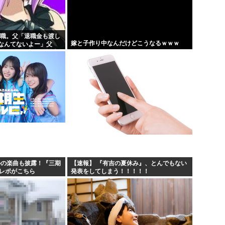
退職。父「退職金も渡し
嫁と子作り中なんだけどこうなるｗｗｗ
なんてないよー」父
！？」→予想外の返事
かの楽曲も披露！『三期
【速報】 『有吉の夏休み』、とんでもない
のレポがこちら
発表をしてしまう！！！！！