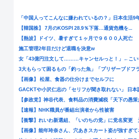
「中国人ってこんなに嫌われているの？」日本生活9年目
【韓国株】 7月のKOSPI 28.9％下落…通貨危機を...
【熱波】ドイツ、暑すぎて１ヶ月で９６００人死亡
施工管理2年目だけど退職を決意w
女「43億円注文して………キャンセルっと！」←こいつ
3大もらって困るもの「釣った魚」「プリザーブドフ
【画像】 松屋、食器の仕分けまでセルフに
GACKTや小沢仁志の「セリフが聞き取れない」 日本語作
【参政党】神谷代表、食料品の消費減税「天下の愚策だ」
【速報】NHK職員が番組出演者から性被害
【衝撃】れいわ新選組、「いのちの党」に党名変更 天畠
【画像】能年玲奈さん、穴あきスカート姿が強すぎてネッ