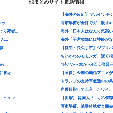
他まとめサイト更新情報
【海外の反応】 アルゼンチン協
...
高市早苗が全裸でガニ股オ●ニー
死者...
海外「日本人はなんて気高いん
...
海外「子宮頸部には神経がない
..
【愛知・長久手市】ジブリパー
ちいかわのモモンガ、逝く模
ww
4時だから窓から4回安倍晋
掲示...
【画像】今期の覇権アニメが『
トランプの支持率低迷中の共和
声優目指して上京したワイ、
ュッ...
【衝撃】 韓国人「エボシ御
高市早苗、被爆体験者と面会す