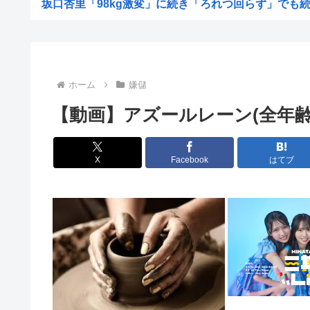
坂口杏里「98kg激変」に続き「ろれつ回らず」でも続く
【画像】ワンピース麦わら海賊団のウソップさん、匂わせ
【画像】高一ミスコングランプリのメスガキ、我々を
「吉野家」「松屋」「すき家」←この3つが並んでたらお
ホーム
嫌儲
ワイ、「着衣おっばい」でしか抜けない体質になってしま
【動画】アズールレーン(全年
【悲報】女が笑いを取る方法、「女を捨てる」「下ネタ連
【朗報画像】現役JKママ、とんでもない事になってしまう
X
Facebook
はてブ
コメ卸大手さん、営業利益83%減 高値で買い込んだ米が
【画像】浴衣おつぱいたまらんwww
【画像】ココリコ田中「あかん、浜田メッチャ腹立つ奴や
保護猫カフェで流血するくらい引っ掻かれちゃった店員さ
中国人のリウさん、新エネ車で国境越えたら遠隔操作で3
新幹線の指定席…早めに予約した通路側の席に、見知らぬ
【悲報】なぜ、「日常系アニメ」は廃れたのか？