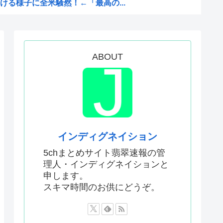
る様子に全米騒然！←「最高の...
連続マイナス 総務省「貯...
土木技術の完全勝利をご覧くだ...
収したUSスチール驚異の大復...
ABOUT
権してしまう w w w...
たみたいだ…！」日本の江戸時...
前の声の人、若い頃がこれかよ」
用した偽サイトに注意してくだ...
せてくれ
インディグネイション
「声も「人格の象徴」明記、法...
5chまとめサイト翡翠速報の管
理人・インディグネイションと
みんなで負担してもらうわよ！」
申します。
く水着で現れ声優水着界隈をざ...
スキマ時間のお供にどうぞ。
市早苗のほっぺたをプクッと膨...
る様子に全米騒然！←「最高の...