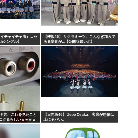
『イチャイチャ虫』←セ
【櫻坂46】 サクラミーツ、こんなぎ加入で
thシングル】
ある変化が...【公開収録レポ】
ガキ共、これを見たこと
【日向坂46】 Zepp Osaka、客席が想像以
ニクるらしいｗｗｗｗ
上にヤバい…