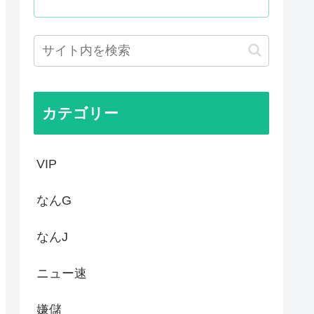
IFA会長支持を表明したサッ...
バすぎる
が「賛成」www
絵描いたから見て
カテゴリー
VIP
なんG
なんJ
ニュー速
嫌儲