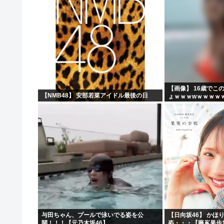
【画像】 16歳でこ
【NMB48】 安部若菜アイドル最後の日
ょｗｗｗwｗｗｗｗ
与田ちゃん、プールで泳いでる姿を公
【日向坂46】 かほ
開！！！【元乃木坂46】
姿・・・【藤嶌果歩1