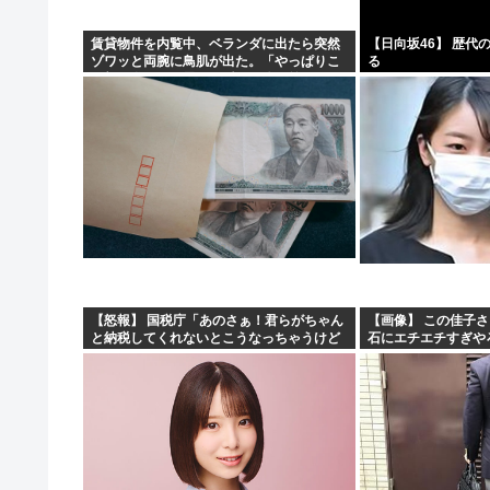
賃貸物件を内覧中、ベランダに出たら突然
【日向坂46】 歴代
ゾワッと両腕に鳥肌が出た。「やっぱりこ
る
の部屋嫌だ」と思った瞬間、体が前にドン
ッと突き飛ばされて…
【怒報】 国税庁「あのさぁ！君らがちゃん
【画像】 この佳子
と納税してくれないとこうなっちゃうけど
石にエチエチすぎや
どうする？！」←これw w w w w w w w