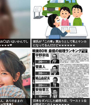
のお◯ぱいはいかんでし
彼氏が『この車』買おうとして私とケンカ
ｗｗｗｗ❤
になってるんだけどｗｗｗｗｗｗ
りん、ありのままの
日本をダメにした総理大臣、ワースト１位
st写真集】
が同点でこの人ｗｗｗｗｗｗ