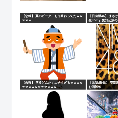
【画像】地方で閉店しまくったイトーヨーカドー、にじさ
【画像】こういう水着ギャル好きなやつ
【悲報】 夏のピーク、もう終わってたｗｗ
【日向坂46】 まさ
ｗｗｗ
生LIVE』愛知公演
【悲報】20歳から8か月の年金未納、事故で手足3本を失
【画像】こういう顔は『イモ娘』なのにお乳はしっかり都
【吉報】 博多どんたくエチすぎるｗｗｗｗ
【元NMB48】 安
ｗｗｗｗｗｗｗｗｗｗｗ
お酒解禁