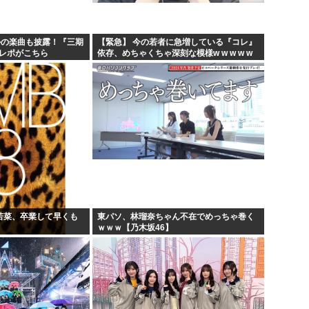
んじ...
海外「W杯は八百長だった」F
例のダンスアニメの作者、ヤ
かの楽曲も披露！『三期
【緊急】 今の若者に急増している『コレ』
のレポがこちら
依存、めちゃくちゃ深刻な模様w w w w w
う...
高市早苗の消費税減税、93%
w w w w w
会っ...
ワイ小学生やけどアナログで
部若菜、卒業して早くも
東パソ、林瑠奈ちゃん不在でめっちゃ巻く
ｗｗｗ【乃木坂46】