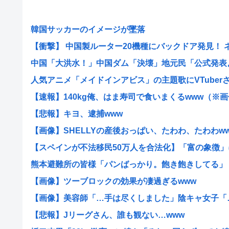
韓国サッカーのイメージが墜落
【衝撃】 中国製ルーター20機種にバックドア発見！ ネッ
中国「大洪水！」中国ダム「決壊」地元民「公式発表より
人気アニメ「メイドインアビス」の主題歌にVTuberさん
【速報】140kg俺、はま寿司で食いまくるwww（※画像.
【悲報】キヨ、逮捕www
【画像】SHELLYの産後おっぱい、たわわ、たわわw
【スペインが不法移民50万人を合法化】「富の象徴」に
熊本避難所の皆様「パンばっかり。飽き飽きしてる」
【画像】ツーブロックの効果が凄過ぎるwww
【画像】美容師「…手は尽くしました」陰キャ女子「…ヒ
【悲報】Jリーグさん、誰も観ない…www