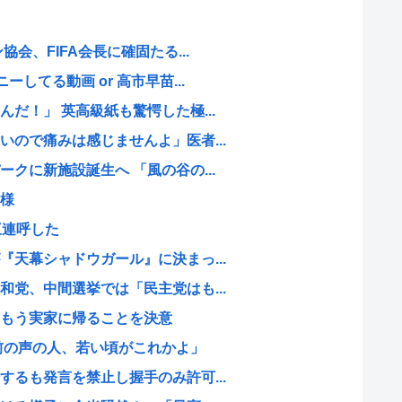
会、FIFA会長に確固たる...
してる動画 or 高市早苗...
だ！」 英高級紙も驚愕した極...
ので痛みは感じませんよ」医者...
クに新施設誕生へ 「風の谷の...
様
三連呼した
天幕シャドウガール』に決まっ...
党、中間選挙では「民主党はも...
もう実家に帰ることを決意
前の声の人、若い頃がこれかよ」
るも発言を禁止し握手のみ許可...