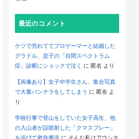
最近のコメント
ケツで売れててプロゲーマーと結婚した
グラドル、息子の「自閉スペクトラム
症」診断にショックで泣く
に
匿名
より
【画像あり】女子中学生さん、集合写真
で大量パンチラをしてしまう
に
匿名
よ
り
学校行事で登山をしていた女子高生、他
の入山者が誤噴射した「クマスプレー」
を浴びて救急搬送
に
そんな私はアウシタ