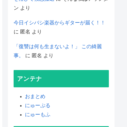
ン
より
今日イシバシ楽器からギターが届く！！
に
匿名
より
「復讐は何も生まないよ！」 この綺麗
事。
に
匿名
より
アンテナ
おまとめ
にゅーぷる
にゅーもふ