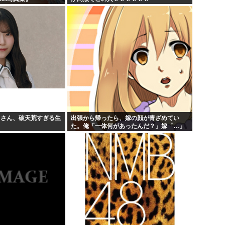
月さん、破天荒すぎる生
出張から帰ったら、嫁の顔が青ざめてい
た。俺「一体何があったんだ？」嫁「…」
→子供たちに話を聞くと…