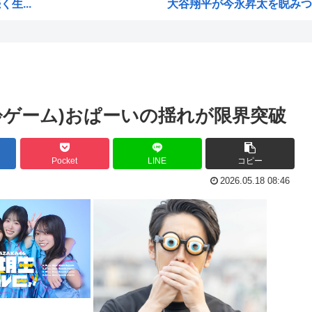
生...
大谷翔平が今永昇太を睨みつけ
から...
6月の消費支出-3.3%で7か月
挑発ｗ
韓国人「熊本地震で見る日本の
前ら...
海外「素晴らしい！」日本が買
うw...
NARUTO、ここにきてガチで復
齢ゲーム)おぱーいの揺れが限界突破
発す...
海外「まるでタイムスリップし
w...
【衝撃】 韓国人「エボシ御
Pocket
LINE
コピー
売...
首相官邸「高市総理の映像を悪
2026.05.18 08:46
ヤニネコに一つだけ文句言わ
なぁ...
声優、なんかAIに勝ちそう。
んか...
高市政府「原油調達コストは
0時...
謎の新人女性声優H、彗星の如
母子...
【高市】「フキハラのプロ」高
大谷翔平が今永昇太を睨みつけ