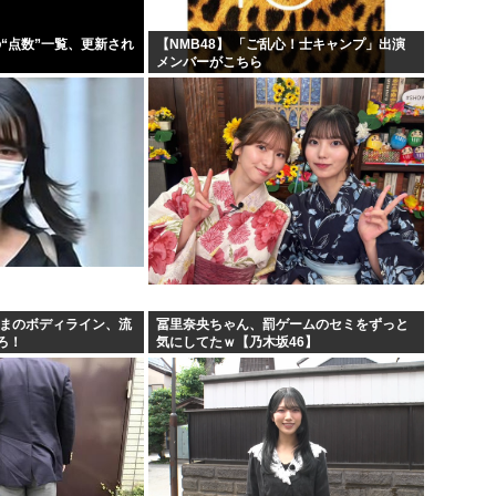
の“点数”一覧、更新され
【NMB48】 「ご乱心！士キャンプ」出演
メンバーがこちら
さまのボディライン、流
冨里奈央ちゃん、罰ゲームのセミをずっと
ろ！
気にしてたｗ【乃木坂46】