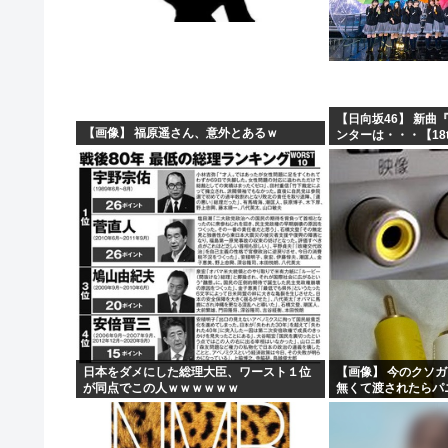
【日向坂46】 新曲
【画像】 福原遥さん、意外とあるｗ
ンターは・・・【18
日本をダメにした総理大臣、ワースト１位
【画像】 今のクソ
が同点でこの人ｗｗｗｗｗｗ
無くて渡されたらパ
ｗｗｗｗｗｗｗｗｗ