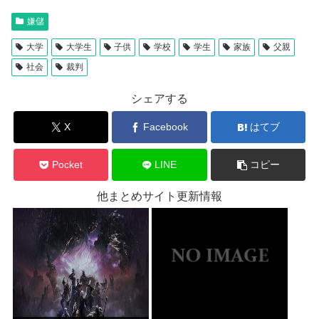
嫌儲
大学
大学生
子供
学校
学生
家族
父親
社会
裁判
シェアする
X
Facebook
はてブ
Pocket
LINE
コピー
他まとめサイト更新情報