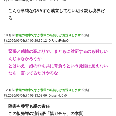
こんな単純なQ&Aすら成立してない辺り親も境界だ
ろ
10 名前:
番組の途中ですが翡翠の名無しがお送りします
投稿日
時:2026/06/04(木) 09:29:39.12
ID:RnLyRgho0
緊張と感情の高ぶりで、まともに対応するのも難しい
んじゃなかろうか
とはいえ…娘の罪を共に背負うという覚悟は見えない
なあ 言ってるだけやろな
12 名前:
番組の途中ですが翡翠の名無しがお送りします
投稿日
時:2026/06/04(木) 09:33:08.66
ID:qssrNo6v0
障害も養育も親の責任
この板発祥の流行語「親ガチャ」の本質