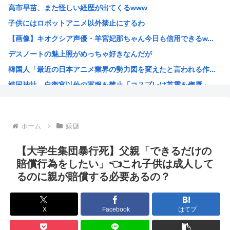
高市早苗、また怪しい経歴が出てくるwww
【衝撃】ハンターハンターの新能力「ムテキング」、ガチで最...
子供にはロボットアニメ以外禁止にするわ
【悲報】ハンターハンターの新能力「ムテキング」、ガチで最...
【画像】キオクシア声優・羊宮妃那ちゃん今日も信用できるw...
【悲報】理系女子「ガンダムってさぁ、頭の“バルカン”意味...
デスノートの魅上照がめっちゃ好きなんだが
【悲報】吉岡里帆、アドリブで俳優の手を取りおっぱいに押し...
韓国人「最近の日本アニメ業界の勢力図を変えたと言われる作...
【クレーマー】「研いでもらったら刃が1mm小さくなった」...
靖国神社、自衛官以外の軍服を禁止「コスプレは英霊を侮辱」
高市の消費税減税ちょっとひどいわ
エ口漫画描いたんだけどpixivで誰も見ない
AI扱いされた絵師、筆を折る
ホーム
嫌儲
ダンジョン飯のキャラいい子ばっかりでほんとに癒される
【朗報】 韓国人「Jリーグのこの監督、経歴がおかしい」
【大学生集団暴行死】父親「できるだけの
さもしい熊本県民「食事、ベッド、エアコン」を政府に切望。
賠償行為をしたい」👈これ子供は成人して
るのに親が賠償する必要あるの？
韓国がサッカーの審判を買収したのはガチだった！ 審判を性...
【緊急速報】信用声優の羊宮妃那さん…
靖国神社、軍服コスプレでの参拝を禁止へ
X
Facebook
はてブ
【高市】トランプ「イランが核入手したら2分でイタリア滅亡...