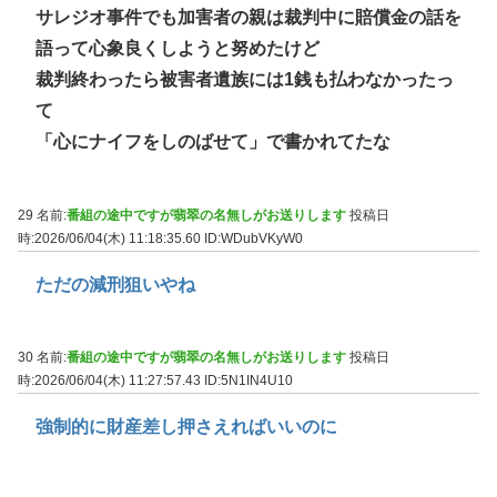
サレジオ事件でも加害者の親は裁判中に賠償金の話を
語って心象良くしようと努めたけど
裁判終わったら被害者遺族には1銭も払わなかったっ
て
「心にナイフをしのばせて」で書かれてたな
29 名前:
番組の途中ですが翡翠の名無しがお送りします
投稿日
時:2026/06/04(木) 11:18:35.60
ID:WDubVKyW0
ただの減刑狙いやね
30 名前:
番組の途中ですが翡翠の名無しがお送りします
投稿日
時:2026/06/04(木) 11:27:57.43
ID:5N1IN4U10
強制的に財産差し押さえればいいのに