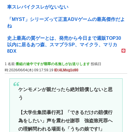
車スレバイクスレがないない
「MYST」シリーズって正直ADVゲームの最高傑作だよ
ね
史上最高の質ゲーとは、発売から今日まで週販TOP30
以内に居るあつ森、スマブラSP、マイクラ、マリカ
8DX
1 名前:
番組の途中ですが翡翠の名無しがお送りします
投稿日
時:2026/06/04(木) 09:17:59.19
ID:4LMxg1o90
ケンモメンが親だったら絶対賠償しないと思
う
【大学生集団暴行死】「できるだけの賠償行
為をしたい」声を震わせ謝罪 強盗致死罪へ
の理解問われる場面も「うちの娘です!」