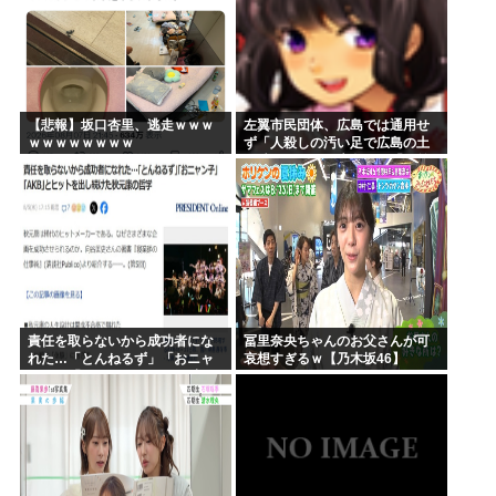
【悲報】坂口杏里、逃走ｗｗｗ
左翼市民団体、広島では通用せ
ｗｗｗｗｗｗｗｗ
ず「人殺しの汚い足で広島の土
を踏むな！」→広島県民「お前
らの方が汚いんじゃ！」「ワシ
らが広島県民じゃ」
責任を取らないから成功者にな
冨里奈央ちゃんのお父さんが可
れた…「とんねるず」「おニャ
哀想すぎるｗ【乃木坂46】
ン子」「AKB」とヒットを出し
続けた秋元康の哲学！！！