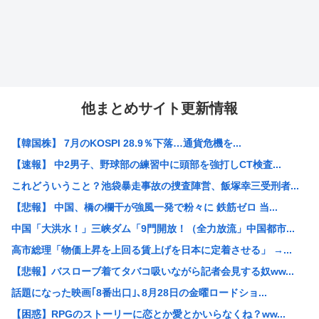
他まとめサイト更新情報
【韓国株】 7月のKOSPI 28.9％下落…通貨危機を...
【速報】 中2男子、野球部の練習中に頭部を強打しCT検査...
これどういうこと？池袋暴走事故の捜査陣営、飯塚幸三受刑者...
【悲報】 中国、橋の欄干が強風一発で粉々に 鉄筋ゼロ 当...
中国「大洪水！」三峡ダム「9門開放！（全力放流」中国都市...
高市総理「物価上昇を上回る賃上げを日本に定着させる」 →...
【悲報】バスローブ着てタバコ吸いながら記者会見する奴ww...
話題になった映画｢8番出口｣､8月28日の金曜ロードショ...
【困惑】RPGのストーリーに恋とか愛とかいらなくね？ww...