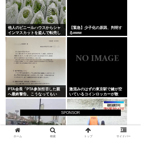
他人のビニールハウスからシャ
【緊急】少子化の原因、判明す
インマスカットを盗んで転売し
るwww
ていた無職逮捕！被害100万円ほ
どに
PTA会長「PTA参加拒否した親
激混みのはずの東京駅で鍵が空
へ最終警告。こうなってもい
いているコインロッカーが散
い？」
見、「ラッキー」と思って中を
確認してみると……
SPONSOR
ホーム
検索
トップ
サイドバー