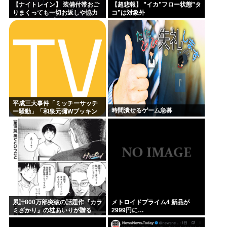
【ナイトレイン】 装備付帯おご
【超悲報】 ”イカ”フロー状態”タ
りまくっても一切お返しや協力
コ”は対象外
する気がないプレイヤーいるけ
ど…
平成三大事件「ミッチーサッチ
時間潰せるゲーム急募
ー騒動」「和泉元彌Wブッキン
グ事件」あとひとつは？
累計800万部突破の話題作『カラ
メトロイドプライム4 新品が
ミざかり』の桂あいりが贈る
2999円に…
NTRラブコメ「グラぱら
っ！」、完結までラスト2話！！