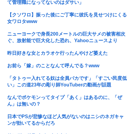
て管理職になってないのはダサい」
【クソワロ】振った後にご丁寧に彼氏を見せつけにくる
女ワロタwww
ニューヨークで身長200メートルの巨大サメの被害相次
ぐ、放射能で巨大化した恐れ、Yahooニュースより
昨日好きな女とカラオケ行ったんやけど萎えた
お前ら「嫁」のことなんて呼んでる？www
「タトゥー入れてる奴は全員バカです」「すごい民度低
い」この道23年の彫り師YouTuberの動画が話題
なんでポケモンってタイプ「あく」はあるのに、「ぜ
ん」は無いの？
日本でPSが悲惨なほど人気がないのはニシのネガキャ
ンが効いてるからだろ