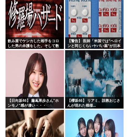
飲み屋でケンカした相手をコロ
【警告】 医師「米国では”ヘロイ
した男の弁護をした。そして数
ンと同じくらいヤバい薬”が日本
年後、因果応報を思わせる出来
では平気で処方されてる」
事が…
【日向坂46】 藤嶌果歩さん"ホ
【櫻坂46】 リアミ、説教おじさ
ンモノ"感が凄い・・・
んが現れた模様...