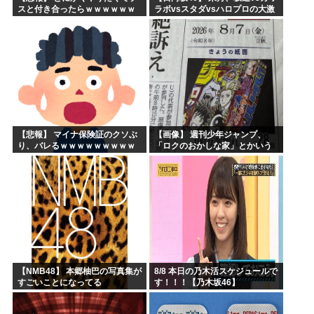
スと付き合ったらｗｗｗｗｗｗ
ラボvsスタダvsハロプロの大激
ｗｗｗｗｗｗｗｗｗ
戦
【悲報】 マイナ保険証のクソぶ
【画像】 週刊少年ジャンプ、
り、バレるｗｗｗｗｗｗｗｗｗ
「ロクのおかしな家」とかいう
微妙な漫画を巻頭カラーにした
せいで100万部切る
【NMB48】 本郷柚巴の写真集が
8/8 本日の乃木活スケジュールで
すごいことになってる
す！！！【乃木坂46】