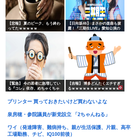
【悲報】 夏のピーク、もう終わ
【日向坂46】 まさかの楽曲も披
ってたｗｗｗｗｗ
露！『三期生LIVE』愛知公演の
レポがこちら
【緊急】 今の若者に急増してい
【吉報】 博多どんたくエチすぎ
る『コレ』依存、めちゃくちゃ
るｗｗｗｗｗｗｗｗｗｗｗｗｗ
深刻な模様w w w w w w w w w w
ｗｗ
プリンター 買っておきたいけど買わないよな
泉房穂・参院議員が新党設立 「2ちゃんねる」
ワイ（発達障害、難病持ち、親が生活保護、片親、高卒
工場勤務、チビ、IQ100前後）