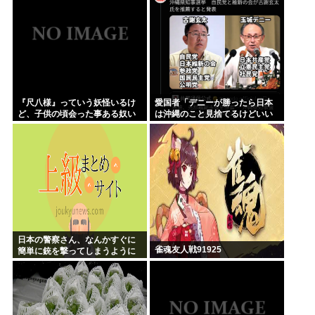
『尺八様』っていう妖怪いるけ
愛国者「デニーが勝ったら日本
ど、子供の頃会った事ある奴い
は沖縄のこと見捨てるけどいい
る？？
の？」
日本の警察さん、なんかすぐに
雀魂友人戦91925
簡単に銃を撃ってしまうように
なる…