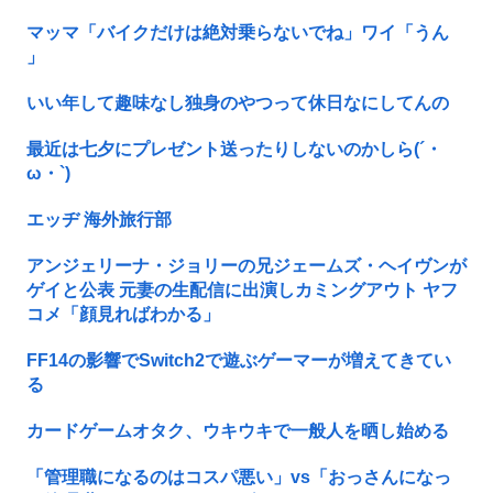
マッマ「バイクだけは絶対乗らないでね」ワイ「うん
」
いい年して趣味なし独身のやつって休日なにしてんの
最近は七夕にプレゼント送ったりしないのかしら(´・
ω・`)
エッヂ 海外旅行部
アンジェリーナ・ジョリーの兄ジェームズ・ヘイヴンが
ゲイと公表 元妻の生配信に出演しカミングアウト ヤフ
コメ「顔見ればわかる」
FF14の影響でSwitch2で遊ぶゲーマーが増えてきてい
る
カードゲームオタク、ウキウキで一般人を晒し始める
「管理職になるのはコスパ悪い」vs「おっさんになっ