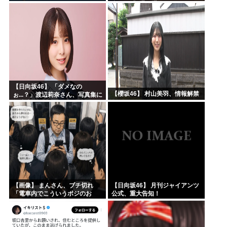
意した「1通の通知」
【日向坂46】 「ダメなの
【櫻坂46】 村山美羽、情報解禁
ぉ...？」渡辺莉奈さん、写真集に
興味津々
【画像】 まんさん、ブチ切れ
【日向坂46】 月刊ジャイアンツ
「電車内でこういうポジのお
公式、重大告知！
じ、ガチでイラネ」→