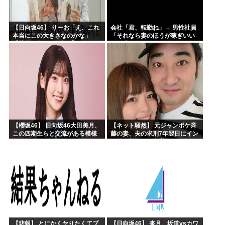
【日向坂46】 りーお「え、これ
会社「君、転勤ね」→ 男性社員
本当にこの大きさなのかな」
「それなら妻のほうが稼ぎいい
【藤嶌果歩 1st写真集】
んで辞めます」⇒ 結果・・・
【櫻坂46】 日向坂46大田美月、
【ネット騒然】 元ジャンポケ斉
この四期生らと交流がある模様
藤の妻、夫の求刑7年翌日にイン
スタ更新！その内容がガチでヤ
バすぎる…
【悲報】 とにかくヤりたくてブ
【日向坂46】 来月、坂道vsカワ