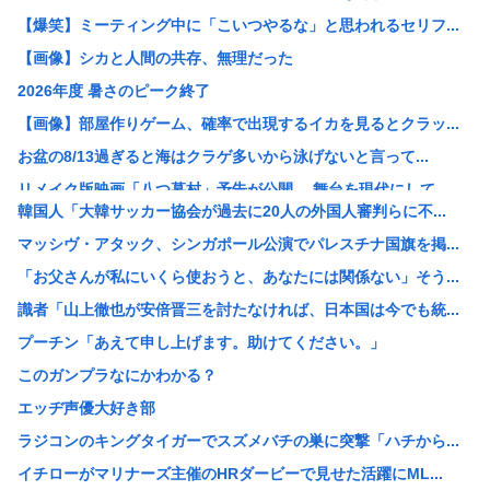
【爆笑】ミーティング中に「こいつやるな」と思われるセリフ...
【画像】シカと人間の共存、無理だった
2026年度 暑さのピーク終了
【画像】部屋作りゲーム、確率で出現するイカを見るとクラッ...
お盆の8/13過ぎると海はクラゲ多いから泳げないと言って...
リメイク版映画「八つ墓村」予告が公開、 舞台を現代にして...
韓国人「大韓サッカー協会が過去に20人の外国人審判らに不...
【疑問】葬式←まぁわかる 四十九日←いらねぇだろ
マッシヴ・アタック、シンガポール公演でパレスチナ国旗を掲...
【画像】ツレがこんなラスボスみたいな痛服で街歩くって聞か...
「お父さんが私にいくら使おうと、あなたには関係ない」そう...
「蒼穹のファフナー」とかいうロボットアニメ
識者「山上徹也が安倍晋三を討たなければ、日本国は今でも統...
【画像】こういうブラに乳首ひっかけてる女の子ｗｗｗ
プーチン「あえて申し上げます。助けてください。」
【画像】まんさん「貧乳だから男水着で市民プールいったら周...
このガンプラなにかわかる？
【朗報】誤って脳幹を摘出された女性､重篤な植物状態だが､...
エッヂ声優大好き部
X、収益化が9/7に終わるwww
ラジコンのキングタイガーでスズメバチの巣に突撃「ハチから...
VTuberさん、祖母の「家族だけの一日葬」をした結果ｗ...
イチローがマリナーズ主催のHRダービーで見せた活躍にML...
【悲報】休日BBQ上司さん「ワイくん！焼肉のタレ買ってき...