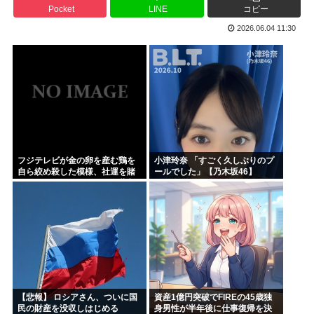
Pocket
LINE
コピー
ハンターハンター今何やってるかわからないWWW
2026.06.04 11:30
5年前お前ら「AIイラストすげぇ！これもう人間のイラスト...
韓国人「台風で品不足になった沖縄のスーパーに行ってみたら...
韓国人「『日本ビールは絶対に飲まない！』と大騒ぎしていた...
海外「日本のこの場所は現実とは思えないレベルで美しい…！...
NISAのせいで少子化加速してるけどこれ本当に政策として...
フジテレビが金の卵を産む鶏を
小津玲奈 「すごく久しぶりのプ
自ら絞め殺した模様、社運を賭
ールでした」【乃木坂46】
けたドル箱コンテンツが御蔵入
りになってしまい……
【悲報】 ロシアさん、ついに国
資産1億円突破でFIREの45歳独
民の財産を没収しはじめる
身男性が半年後に仕事復帰を決