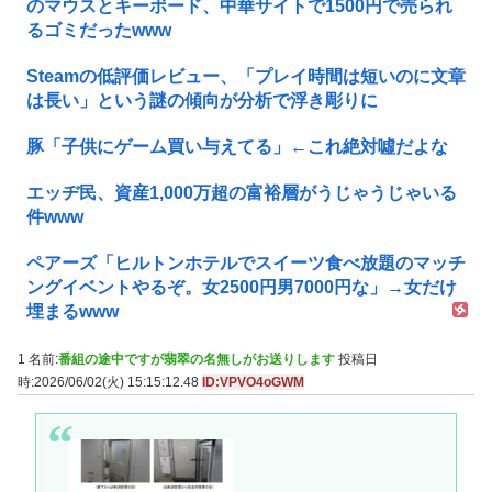
のマウスとキーボード、中華サイトで1500円で売られ
るゴミだったwww
Steamの低評価レビュー、「プレイ時間は短いのに文章
は長い」という謎の傾向が分析で浮き彫りに
豚「子供にゲーム買い与えてる」←これ絶対噓だよな
エッヂ民、資産1,000万超の富裕層がうじゃうじゃいる
件www
ペアーズ「ヒルトンホテルでスイーツ食べ放題のマッチ
ングイベントやるぞ。女2500円男7000円な」→女だけ
埋まるwww
1 名前:
番組の途中ですが翡翠の名無しがお送りします
投稿日
時:2026/06/02(火) 15:15:12.48
ID:VPVO4oGWM