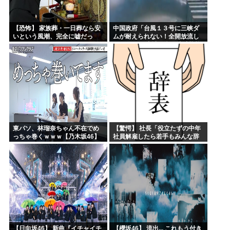
【恐怖】 家族葬・一日葬なら安
中国政府「台風１３号に三峡ダ
いという風潮、完全に嘘だっ
ムが耐えられない！全開放流し
た・・・・
ろ！」⇒ 下流域の街が壊滅状態
ｗｗｗｗｗ
東パソ、林瑠奈ちゃん不在でめ
【驚愕】 社長「役立たずの中年
っちゃ巻くｗｗｗ【乃木坂46】
社員解雇したら若手もみんな辞
めてしまった…」
【日向坂46】 新曲『イチャイチ
【櫻坂46】 流出... これもう付き