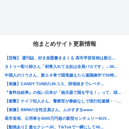
他まとめサイト更新情報
【悲報】 週刊誌、好き放題書きまくる 高市早苗首相は新公...
タトゥー彫り師さん「刺青入れてる奴は全員バカです」→30...
中国人のリウさん、新エネ車で国境越えたら遠隔操作で30時...
【画像】CANDY TUNEのJKコス、誇張抜きでレベチ...
『食料自給率』の低い日本が「核兵器で国を守る！」って、頭...
【衝撃】ナイフ犯人さん、警察官が拳銃なしで現行犯逮捕・・...
【画像】BMWの女性店員さん、ムホすぎるwww
高市首相、公用車を3000万円超の新型センチュリーSUV...
【動画あり】激セクシーJK、TikTokで一瞬にして40...