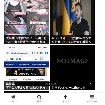
ん抑えられなくなる
大阪 80代女性の手に「公明」と
ゼレンスキー「北朝鮮がロシア
ペンで書き投票所に連れて行き
を支援しているのだから韓国も
投票干渉 60女を送検【いさ酒
ウクライナを支援しろ」
場】
偏差値38の高卒公務員たが正直
独身ひとり暮らしおじさんがひ
SPONSOR
下手な大卒より勝ち組だと思っ
とりでスシローに来たよ☺
てる
ホーム
検索
トップ
サイドバー