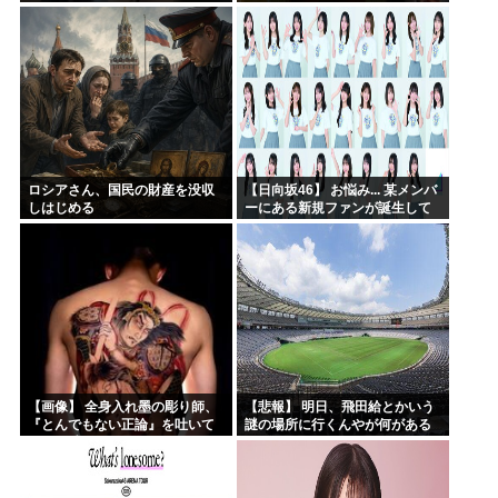
う
ロシアさん、国民の財産を没収
【日向坂46】 お悩み... 某メンバ
しはじめる
ーにある新規ファンが誕生して
いた
【画像】 全身入れ墨の彫り師、
【悲報】 明日、飛田給とかいう
『とんでもない正論』を吐いて
謎の場所に行くんやが何がある
30万再生されてしまうｗｗｗｗ
んや????・・・・・・・・・
ｗｗｗ