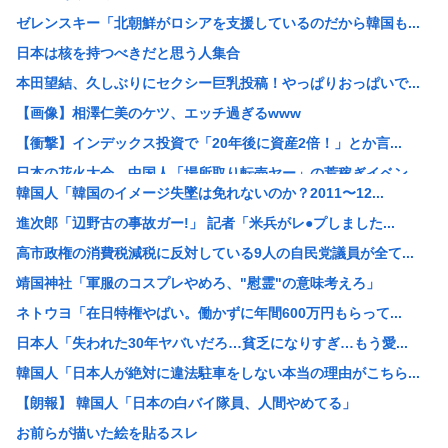
ゼレンスキー「北朝鮮がロシアを支援しているのだから韓国も...
日本は核を持つべきだと思う人集合
本田望結、久しぶりにセクシー巨乳投稿！やっぱりおっぱいで...
【画像】相澤仁美のケツ、エッチ過ぎるwww
【衝撃】インデックス投資で「20年後に資産2倍！」とか言...
日本の花火大会 中国人「場所取り転売ヤー」の荒稼ぎイベン...
韓国人「韓国のイメージ失墜は免れないのか？2011〜12...
【画像】女さん「貧乳だから男水着で市民プールいったら周り...
進次郎「辺野古の事故ガー!」 記者「米兵がレ●プしました...
【悲報】中国製ルーター、またまたバックドア発見www
高市政権の消費税減税に反対している9人の自民党議員が全て...
【産経新聞主張】 佐渡金山 韓国は反日を持ち込むな
靖国神社「軍服のコスプレやめろ、"慰霊"の意味考えろ」
元ジャンポケ斉藤慎二被告のTikTokライブが拡散 求刑...
ネトウヨ「在日特権やばい。働かずに年間600万円もらって...
K-POPアイドルの約半数が3年後には姿を消す…損益分岐...
日本人「失われた30年ヤバいだろ…貧乏になりすぎ…もう愛...
浜田雅功、超スパルタ高校時代 夏の思い出に共演者衝撃
韓国人「日本人が絶対に違法駐車をしない本当の理由がこちら...
【絶望画像】7月の電気代逝ったあああああああああ！！！！...
【朗報】 韓国人「日本の白バイ隊員、人間やめてる」
ワイ「最近、嫁の夜間外出が増えてる…怪しい…興信所に調査...
お前らが描いた絵を貼るスレ
【岡山】シャインマスカット200房（時価40万円相当）畑...