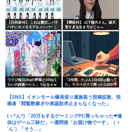
【日向坂46】 これは贅沢... バチ
【櫻坂46】 山下瞳月さん、破天
バチにキメるモデルメンバーこ
荒すぎる生き方がこちら
ちら
ワイジ毎日2kgの野菜と500gく
「2年間、たぶん1日4回は握って
らいの肉食べたらこうなるｗｗ
た」ラスベガスで買った3,000円
ｗ
のキーホルダーを調べたら
【SNS】イオンモール爆発巡り遺族装う投稿拡散、投
稿者「閲覧数稼ぎや承認欲求止まらなくなった」
(ヽ^ん^) 「20万もするゲーミングPC買っちゃった❤連
休はゲーム三昧だ」一週間後「お届け物でーす」（ヽ
´ん`）「そう…」