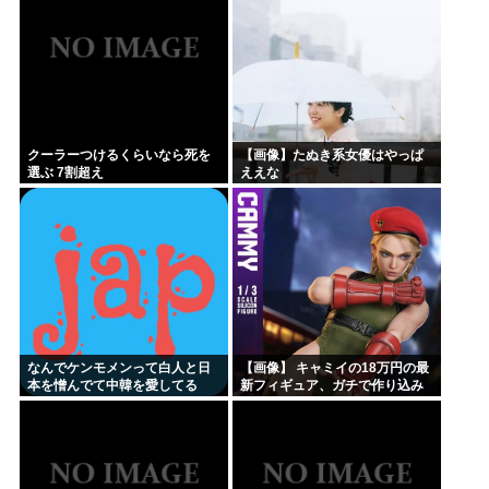
クーラーつけるくらいなら死を
【画像】たぬき系女優はやっぱ
選ぶ 7割超え
ええな
なんでケンモメンって白人と日
【画像】 キャミイの18万円の最
本を憎んでて中韓を愛してる
新フィギュア、ガチで作り込み
の？
がエグすぎる