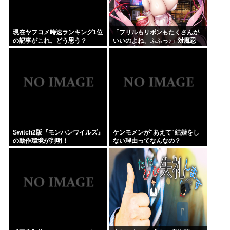
現在ヤフコメ時速ランキング1位
「フリルもリボンもたくさんが
の記事がこれ。どう思う？
いいのよね、ふふっ♪」対魔忍
RPG・新イベント『バニーとヨ
ミハラクライシス』
Switch2版『モンハンワイルズ』
ケンモメンが"あえて"結婚をし
の動作環境が判明！
ない理由ってなんなの？