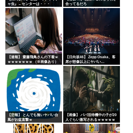
ャ虫』←センターは・・・
合ってるだろ
【18thシングル】
【速報】 齋藤飛鳥さんの下着ｗ
【日向坂46】 Zepp Osaka、客
ｗｗｗｗｗｗｗ （※画像あり）
席が想像以上にヤバい…
【悲報】 とんでも無いヤバい台
【画像】 パパ活待機中の子が20
風がお盆直撃ｗ
人ぐらい激写されるｗｗｗｗｗ
ｗｗｗｗｗｗ