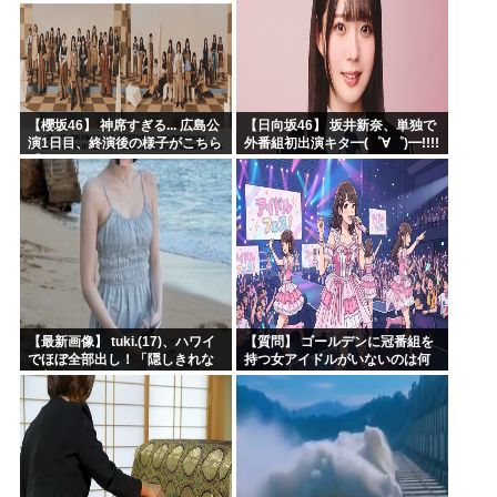
【櫻坂46】 神席すぎる... 広島公
【日向坂46】 坂井新奈、単独で
演1日目、終演後の様子がこちら
外番組初出演キタ━(゜∀゜)━!!!!
【全国ツアー2026 What’s
lonesome?】
【最新画像】 tuki.(17)、ハワイ
【質問】 ゴールデンに冠番組を
でほぼ全部出し！「隠しきれな
持つ女アイドルがいないのは何
い美貌」とSNSざわつく
故なのか？