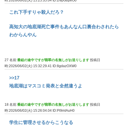
時:2026/06/02(火) 15:25:35.04
ID:D9pGbpeO0
これ下手すりゃ殺人だろ？
高知大の地底湖死亡事件もあんなん口裏合わされたら
わからんやん
27 名前:
番組の途中ですが翡翠の名無しがお送りします
投稿日
時:2026/06/02(火) 15:32:29.41
ID:8gdazOXW0
>>17
地底湖はマスコミ発表と全然違うよ
18 名前:
番組の途中ですが翡翠の名無しがお送りします
投稿日
時:2026/06/02(火) 15:26:04.04
ID:Pl9mIAuH0
学生に管理させるからこうなる