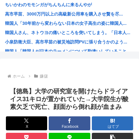
ちいかわのモモンガがちんちんに来るんやが
焼肉ライクで2170円食べ放題！今どき2170円の肉食べ...
高市早苗、3000万円以上の高級新公用車を購入させ贅を尽...
なんで夏にマスクしてんだァ？
韓国人「30年前から変わらない日本の女子高生の姿に韓国人...
【悲報】京大生さん、ノリが寒すぎる
韓国人さん、ネトウヨの痛いところを突いてしまう。「日本人...
タトゥー彫り師さん「刺青入れてる奴は全員バカです」→30...
小泉防衛大臣、高市早苗の被災地訪問PVに張り合うかのよう...
【悲報】米農家「もう無理です…」。過去最大の在庫を抱える...
韓国人「韓国人が日本のラーメンについて勘違いしていること...
【悲報】大竹しのぶ、原爆の日に「絶対に戦争を放棄する国で...
生成AIのイラストを使ってTCG作ってる??
お前ら今期アニメ何見てるの？
ホーム
嫌儲
【衝撃】 韓国人「箱根駅伝、走りながら乾杯してた」
ケンモメンの生きがいはなに？安倍晋三以外で
【徳島】大学の研究室を開けたらドライア
夏場のロリコンおま●こが蒸れ蒸れしててエッチなぷりきゅあ...
イス31キロが置かれていた→大学院生が酸
素欠乏で死亡、顔面から倒れ顔が血まみ
高市早苗、今日長崎で平和祈念式典に参列して被爆体験者と面...
ワールドトリガー、対A級戦闘試験開始から約1年経過
名探偵プリキュア！ 反省会
X
Facebook
はてブ
韓国人「日本の某全国チェーン店の商品写真が話題になってい...