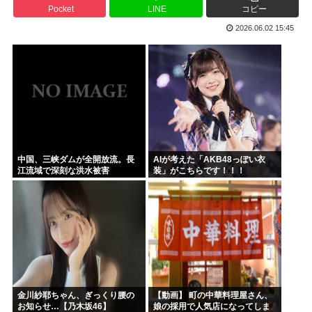
Pocket
LINE
コピー
バイデン前米大統領（83）死にそう 再選しなくてよかった...
2026.06.02 15:45
「原爆はうそ」「放射線の被害はなかった」 信じる若者た...
プリキュア見てる奴らきもすぎんか？さすがに
韓国人「手術中に震度6強の地震、その時の日本の医療スタッ...
NARUTOを一巻から最後まで読んでみたけど、これ駄作じ...
ラジコンのキングタイガーでスズメバチの巣に突撃「ハチから...
中国、三峡ダムが全開放流。長
AIが考えた「AKB48っぽい衣
江流域で深刻な洪水被害
装」がこちらです！！！
金川紗耶ちゃん、ぎっくり腰の
【動画】 町の中華料理屋さん、
お知らせ…【乃木坂46】
娘の採用で人気店になってしま