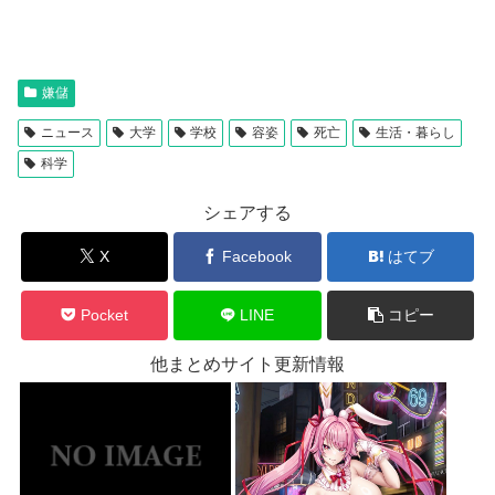
嫌儲
ニュース
大学
学校
容姿
死亡
生活・暮らし
科学
シェアする
X
Facebook
はてブ
Pocket
LINE
コピー
他まとめサイト更新情報