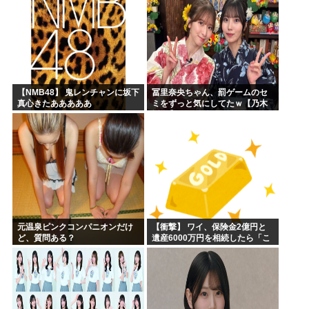
【NMB48】 鬼レンチャンに坂下
冨里奈央ちゃん、罰ゲームのセ
真心きたあああああ
ミをずっと気にしてたｗ【乃木
坂46】
元温泉ピンクコンパニオンだけ
【衝撃】 ワイ、保険金2億円と
ど、質問ある？
遺産6000万円を相続したら「こ
う」なった・・・