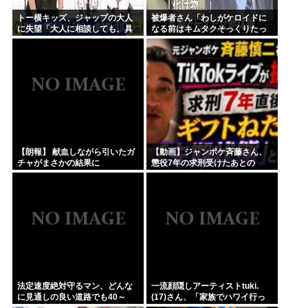
トー横キッズ、ジャップの大人
被爆者さん「わしがケロイドに
に失望「大人に相談しても、具
なる前はキムタクそっくりたっ
体的に何もしてくれない。結果
たんじゃ」ハードなギャグをか
的に傷つく。福祉は自由が奪わ
ます
れる」
【朗報】 献血しながら引いたガ
【動画】ジャンポケ斉藤さん、
チャがまさかの結果に
懲役7年の求刑受けたあとの
TikTokライブ配信がヤバすぎる
と話題にwww
法定速度絶対守るマン、どんな
一流顔隠しアーティストtuki.
に見通しの良い道路でも40～
(17)さん、「家族でハワイ行っ
60km以上出さない
てきたw」 自己顕示欲がどんど