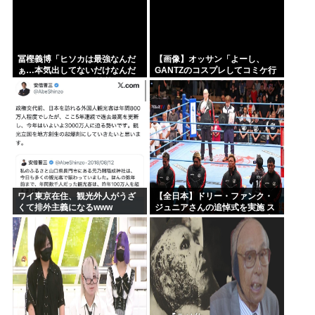
冨樫義博「ヒソカは最強なんだ
【画像】オッサン「よーし、
ぁ…本気出してないだけなんだ
GANTZのコスプレしてコミケ行
ぁ…」 こいつのこの情熱なんな
くかー」
の？
ワイ東京在住、観光外人がうざ
【全日本】ドリー・ファンク・
くて排外主義になるwww
ジュニアさんの追悼式を実施 ス
ピニング・トー・ホールドも流
れる