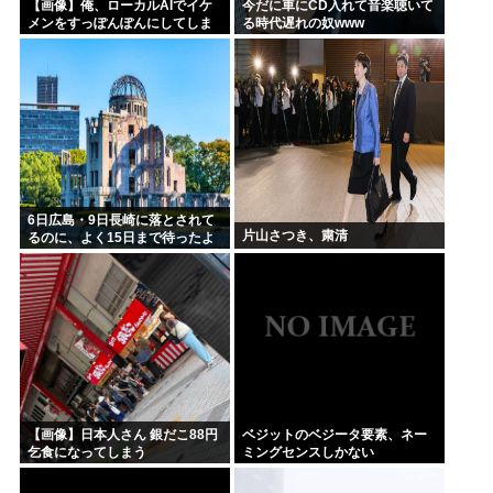
【画像】俺、ローカルAIでイケ
今だに車にCD入れて音楽聴いて
メンをすっぽんぽんにしてしま
る時代遅れの奴www
うwww
6日広島・9日長崎に落とされて
片山さつき、粛清
るのに、よく15日まで待ったよ
な
【画像】日本人さん 銀だこ88円
ベジットのベジータ要素、ネー
乞食になってしまう
ミングセンスしかない