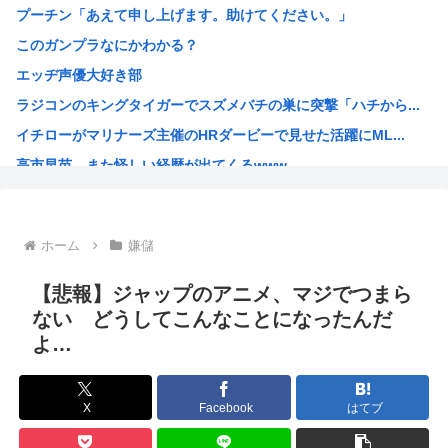
プーチン「あえて申し上げます。助けてください。」
【くら寿司】アイドル「閉店間際、ネタの量バグ」←こんなこ...
このガンプラなにかわかる？
【画像】SOD女子社員の休日デート、撮られるｗｗｗ
エッヂ声優大好き部
中国「大洪水！」三峡ダム「9門開放！（全力放流」中国都市...
ラジコンのキングタイガーでスズメバチの巣に突撃「ハチから...
高市総理「物価上昇を上回る賃上げを日本に定着させる」 →...
イチローがマリナーズ主催のHRダービーで見せた活躍にML...
38歳格闘家さん「批判覚悟で言います。10代の彼女と結婚...
高市早苗、また怪しい経歴が出てくるwww
光速、遅すぎる
子供にはロボットアニメ以外禁止にするわ
【画像】キオクシア声優・羊宮妃那ちゃん今日も信用できるw...
ホーム
嫌儲
デスノートの魅上照がめっちゃ好きなんだが
韓国人「最近の日本アニメ業界の勢力図を変えたと言われる作...
【悲報】ジャップのアニメ、マジでつまら
靖国神社、自衛官以外の軍服を禁止「コスプレは英霊を侮辱」
ない どうしてこんなことになったんだ
よ…
エ口漫画描いたんだけどpixivで誰も見ない
AI扱いされた絵師、筆を折る
ダンジョン飯のキャラいい子ばっかりでほんとに癒される
X
Facebook
はてブ
【朗報】 韓国人「Jリーグのこの監督、経歴がおかしい」