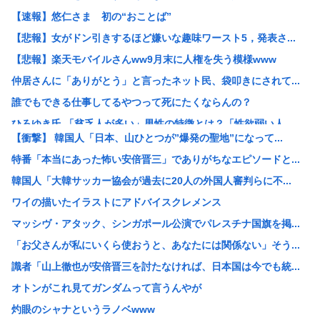
【速報】悠仁さま 初の“おことば”
【悲報】女がドン引きするほど嫌いな趣味ワースト5，発表さ...
【悲報】楽天モバイルさんww9月末に人権を失う模様www
仲居さんに「ありがとう」と言ったネット民、袋叩きにされて...
誰でもできる仕事してるやつって死にたくならんの？
ひろゆき氏 「貧乏人が多い」男性の特徴とは？「性欲弱い人...
【衝撃】 韓国人「日本、山ひとつが”爆発の聖地”になって...
【悲報】17歳で無期懲役になった奴のご尊顔、ガチで怖い
特番「本当にあった怖い安倍晋三」でありがちなエピソードと...
【セール】牛丼！松屋の牛めし、豚めし、カレー、うなぎ、と...
韓国人「大韓サッカー協会が過去に20人の外国人審判らに不...
【画像】快活CLUB、快活カレーを注文したのに快活カレー...
ワイの描いたイラストにアドバイスクレメンス
み い ちゃん枠審判員、大誤審の試合後涙ぐみながら謝罪
マッシヴ・アタック、シンガポール公演でパレスチナ国旗を掲...
39独身女性ってもう人生詰んでんか？
「お父さんが私にいくら使おうと、あなたには関係ない」そう...
【衝撃映像】インドの暴走族、レベチwww怖すぎる…
識者「山上徹也が安倍晋三を討たなければ、日本国は今でも統...
これどういうこと？池袋暴走事故の捜査陣営、飯塚幸三受刑者...
オトンがこれ見てガンダムって言うんやが
【悲報】 中国、橋の欄干が強風一発で粉々に 鉄筋ゼロ 当...
灼眼のシャナというラノベwww
【画像】Hすぎるヒッチハイカー、見つかる