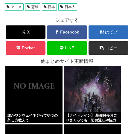
アニメ
悲報
日本
日本人
シェアする
X
Facebook
はてブ
Pocket
LINE
コピー
他まとめサイト更新情報
誰かワンウェイネジってやつの
【ナイトレイン】 装備付帯おご
外し方教えて
りまくっても一切お返しや協力
する気がないプレイヤーいるけ
ど…