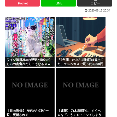
Pocket
LINE
コピー
さもしい熊本県民「食事、ベッド、エアコン」を政府に切望。
2020.08.13 20:34
韓国がサッカーの審判を買収したのはガチだった！ 審判を性...
【緊急速報】信用声優の羊宮妃那さん…
靖国神社、軍服コスプレでの参拝を禁止へ
【高市】トランプ「イランが核入手したら2分でイタリア滅亡...
ハンターハンター今何やってるかわからないWWW
ワイジ毎日2kgの野菜と500gく
「2年間、たぶん1日4回は握って
らいの肉食べたらこうなるｗｗ
た」ラスベガスで買った3,000円
ｗ
のキーホルダーを調べたら
【日向坂46】 歴代の“点数”一
【速報】 乃木坂5期生、すぐベ
覧、更新される
ロを「こう」やってシてしまう