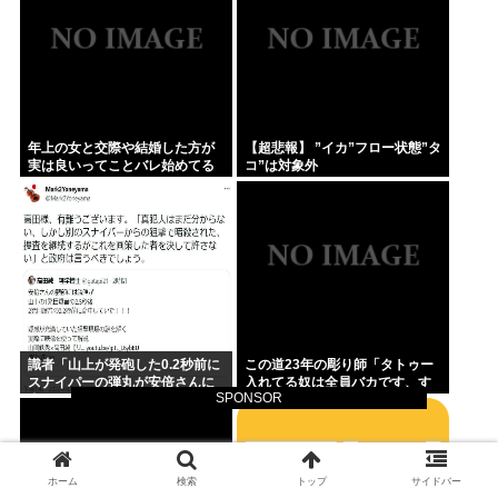
年上の女と交際や結婚した方が
【超悲報】 ”イカ”フロー状態”タ
実は良いってことバレ始めてる
コ”は対象外
よな
識者「山上が発砲した0.2秒前に
この道23年の彫り師「タトゥー
スナイパーの弾丸が安倍さんに
入れてる奴は全員バカです、す
SPONSOR
当たっていた！」 これ。
ごい民度低い」
ホーム
検索
トップ
サイドバー