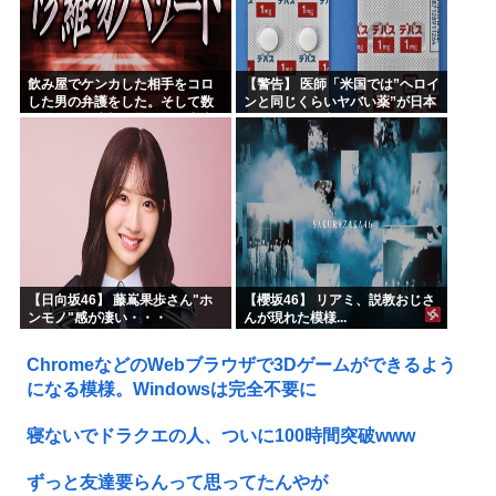
飲み屋でケンカした相手をコロ
【警告】 医師「米国では”ヘロイ
した男の弁護をした。そして数
ンと同じくらいヤバい薬”が日本
年後、因果応報を思わせる出来
では平気で処方されてる」
事が…
【日向坂46】 藤嶌果歩さん"ホ
【櫻坂46】 リアミ、説教おじさ
ンモノ"感が凄い・・・
んが現れた模様...
ChromeなどのWebブラウザで3Dゲームができるよう
になる模様。Windowsは完全不要に
寝ないでドラクエの人、ついに100時間突破www
ずっと友達要らんって思ってたんやが