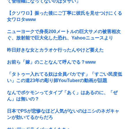
て管理職になってないのはダサい」
【クソワロ】振った後にご丁寧に彼氏を見せつけにくる
女ワロタwww
ニューヨークで身長200メートルの巨大サメの被害相次
ぐ、放射能で巨大化した恐れ、Yahooニュースより
昨日好きな女とカラオケ行ったんやけど萎えた
お前ら「嫁」のことなんて呼んでる？www
「タトゥー入れてる奴は全員バカです」「すごい民度低
い」この道23年の彫り師YouTuberの動画が話題
なんでポケモンってタイプ「あく」はあるのに、「ぜ
ん」は無いの？
日本でPSが悲惨なほど人気がないのはニシのネガキャ
ンが効いてるからだろ