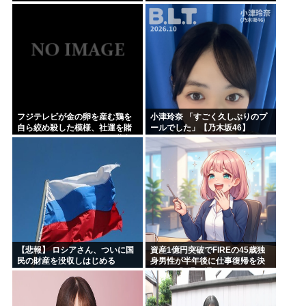
ｗｗｗｗｗｗ
フジテレビが金の卵を産む鶏を
小津玲奈 「すごく久しぶりのプ
自ら絞め殺した模様、社運を賭
ールでした」【乃木坂46】
けたドル箱コンテンツが御蔵入
りになってしまい……
【悲報】 ロシアさん、ついに国
資産1億円突破でFIREの45歳独
民の財産を没収しはじめる
身男性が半年後に仕事復帰を決
意した「1通の通知」