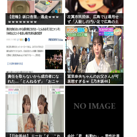
【悲報】坂口杏里、逃走ｗｗｗ
左翼市民団体、広島では通用せ
ｗｗｗｗｗｗｗｗ
ず「人殺しの汚い足で広島の土
を踏むな！」→広島県民「お前
らの方が汚いんじゃ！」「ワシ
らが広島県民じゃ」
責任を取らないから成功者にな
冨里奈央ちゃんのお父さんが可
れた…「とんねるず」「おニャ
哀想すぎるｗ【乃木坂46】
ン子」「AKB」とヒットを出し
続けた秋元康の哲学！！！
【日向坂46】 りーお「え、これ
会社「君、転勤ね」→ 男性社員