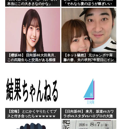
本当にこの大きさなのかな」
「それなら妻のほうが稼ぎいい
【藤嶌果歩 1st写真集】
んで辞めます」⇒ 結果・・・
【櫻坂46】 日向坂46大田美月、
【ネット騒然】 元ジャンポケ斉
この四期生らと交流がある模様
藤の妻、夫の求刑7年翌日にイン
スタ更新！その内容がガチでヤ
バすぎる…
【悲報】 とにかくヤりたくてブ
【日向坂46】 来月、坂道vsカワ
スと付き合ったらｗｗｗｗｗｗ
ラボvsスタダvsハロプロの大激
ｗｗｗｗｗｗｗｗｗ
戦