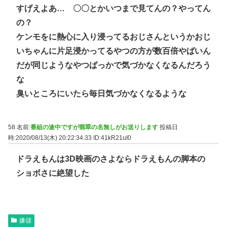
すげえよあ… 〇〇とかいつまで見てんの？やってん
の？
ケンモをに熱心に入り浸ってるおじさんというかおじ
いちゃんに片足浸かってるやつの方が数百倍やばいん
だが同じようなやつばっかで気づかなくなるんだろう
な
臭いところにいたら毎日気づかなくなるような
58 名前:
番組の途中ですが翡翠の名無しがお送りします
投稿日
時:2020/08/13(木) 20:22:34.33
ID:41kR21uI0
ドラえもんは3D映画のさよならドラえもんの脚本の
ショボさに絶望した
嫌儲