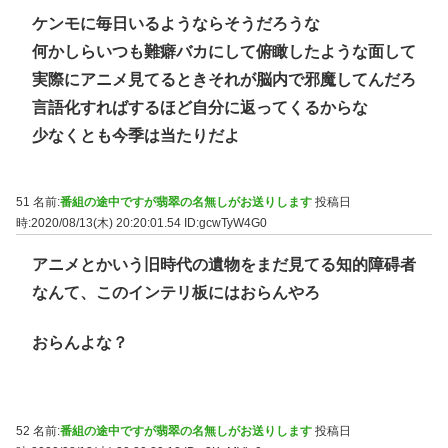
ケンモに毎日いるようならそうだろうな
何かしらいつも難癖バカにして俯瞰したような面して
実際にアニメ見てるときそれが脳内で邪魔してんだろ
言語化すればするほど自分に返ってくるからな
少なくとも今季は当たりだよ
51 名前:
番組の途中ですが翡翠の名無しがお送りします
投稿日
時:2020/08/13(木) 20:20:01.54
ID:gcwTyW4G0
アニメとかいう旧時代の遺物をまだ見てる知的障碍者
なんて、このインテリ板にはおらんやろ
おらんよな？
52 名前:
番組の途中ですが翡翠の名無しがお送りします
投稿日