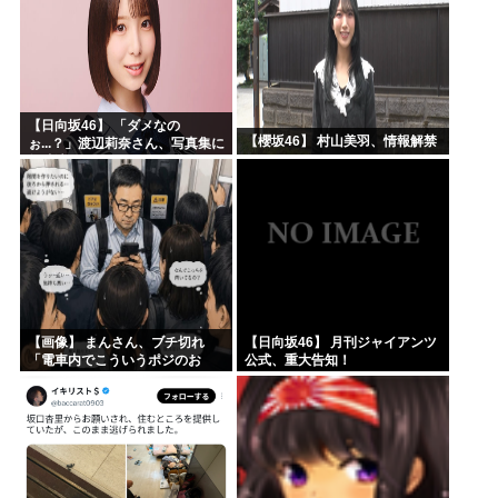
【日向坂46】 「ダメなの
【櫻坂46】 村山美羽、情報解禁
ぉ...？」渡辺莉奈さん、写真集に
興味津々
【画像】 まんさん、ブチ切れ
【日向坂46】 月刊ジャイアンツ
「電車内でこういうポジのお
公式、重大告知！
じ、ガチでイラネ」→