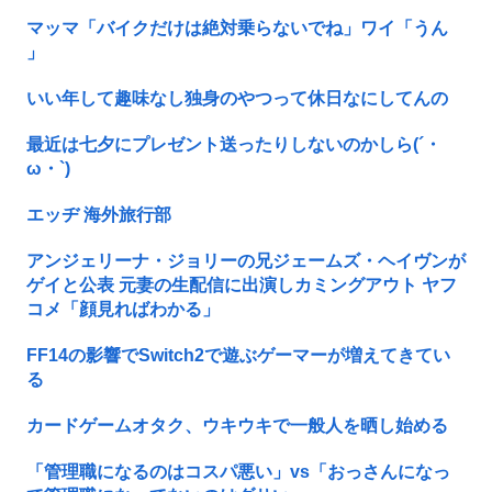
マッマ「バイクだけは絶対乗らないでね」ワイ「うん
」
いい年して趣味なし独身のやつって休日なにしてんの
最近は七夕にプレゼント送ったりしないのかしら(´・
ω・`)
エッヂ 海外旅行部
アンジェリーナ・ジョリーの兄ジェームズ・ヘイヴンが
ゲイと公表 元妻の生配信に出演しカミングアウト ヤフ
コメ「顔見ればわかる」
FF14の影響でSwitch2で遊ぶゲーマーが増えてきてい
る
カードゲームオタク、ウキウキで一般人を晒し始める
「管理職になるのはコスパ悪い」vs「おっさんになっ