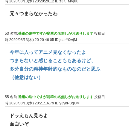
時:2020/08/13(木) 20:20:29.12
ID:z3K+MVju0
元々つまらなかったわ
53 名前:
番組の途中ですが翡翠の名無しがお送りします
投稿日
時:2020/08/13(木) 20:20:46.05
ID:joarY0wjM
今年に入ってアニメ見なくなったよ
つまらないと感じることももあるけど、
多分自分の精神年齢的なものなのだと思ふ
（他意はない）
55 名前:
番組の途中ですが翡翠の名無しがお送りします
投稿日
時:2020/08/13(木) 20:21:16.79
ID:y3ykPBqOM
ドラえもん見ろよ
面白いぞ