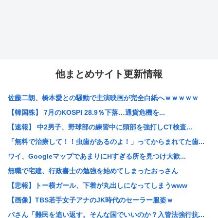
他まとめサイト更新情報
佐藤二朗、橋本愛との騒動で主演映画が完全白紙へｗｗｗｗｗ
【韓国株】 7月のKOSPI 28.9％下落…通貨危機を...
【速報】 中2男子、野球部の練習中に頭部を強打しCT検査...
「無料で治療して！！虫歯があるのよ！」ってからまれてた歯...
ワイ、GoogleマップであまりにΗすぎる所を見つけ大歓...
無職で宅建、行政書士の勉強を始めてしまったおっさん
【悲報】トー横ガール、下着が丸出しになってしまうwww
【画像】TBS若手女子アナのJK時代のセーラー服姿ｗ
パさん「難民を追い返す。そんな国でいいのか？入管法強行抗...