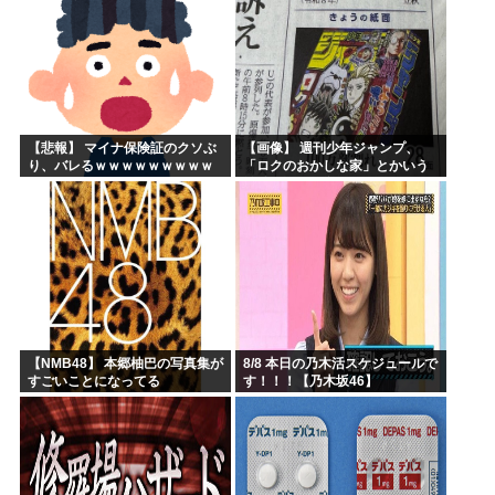
【悲報】 マイナ保険証のクソぶ
【画像】 週刊少年ジャンプ、
り、バレるｗｗｗｗｗｗｗｗｗ
「ロクのおかしな家」とかいう
微妙な漫画を巻頭カラーにした
せいで100万部切る
【NMB48】 本郷柚巴の写真集が
8/8 本日の乃木活スケジュールで
すごいことになってる
す！！！【乃木坂46】