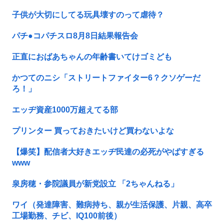
子供が大切にしてる玩具壊すのって虐待？
パチ●コパチスロ8月8日結果報告会
正直におばあちゃんの年齢書いてけゴミども
かつてのニシ「ストリートファイター6？クソゲーだ
ろ！」
エッヂ資産1000万超えてる部
プリンター 買っておきたいけど買わないよな
【爆笑】配信者大好きエッヂ民達の必死がやばすぎる
www
泉房穂・参院議員が新党設立 「2ちゃんねる」
ワイ（発達障害、難病持ち、親が生活保護、片親、高卒
工場勤務、チビ、IQ100前後）