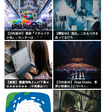
【日向坂46】 新曲『イチャイチ
【櫻坂46】 流出... これもう付き
ャ虫』←センターは・・・
合ってるだろ
【18thシングル】
【速報】 齋藤飛鳥さんの下着ｗ
【日向坂46】 Zepp Osaka、客
ｗｗｗｗｗｗｗ （※画像あり）
席が想像以上にヤバい…