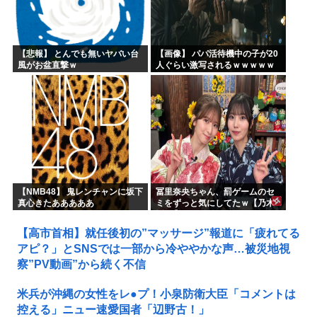
【悲報】 とんでも無いヤバい台
【画像】 パパ活待機中の子が20
風がお盆直撃ｗ
人ぐらい激写されるｗｗｗｗｗ
ｗｗｗｗｗｗ
【NMB48】 鬼レンチャンに坂下
冨里奈央ちゃん、罰ゲームのセ
真心きたあああああ
ミをずっと気にしてたｗ【乃木
坂46】
【高市首相】就任後初の”マッサージ”報道に「疲れてる
アピ？」とSNSでは一部から冷ややかな声…被災地視
察”PV動画”から続く不信
米兵が沖縄の女性をレ●プ！小泉防衛大臣「コメントは
控える」ニュー速愛国者「辺野古！」