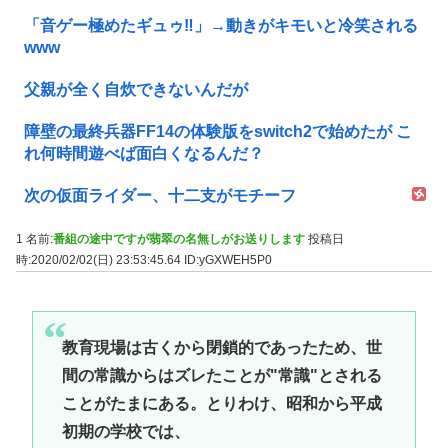
「音ゲー極めたギュゥ‼️」→動きがキモいと冷笑される
www
父親が全く自炊できないんだが
障壁の最終兵器FF14の体験版をswitch2で始めたが こ
れ何時間遊べば面白くなるんだ？
次の仮面ライダー、十二支がモチーフ
1 名前:
番組の途中ですが翡翠の名無しがお送りします
投稿日
時:2020/02/02(日) 23:53:45.64
ID:yGXWEH5P0
教育現場は古くから閉鎖的であったため、世
間の常識からはズレたことが"常識"とされる
ことがたまにある。とりわけ、昭和から平成
初期の学校では、