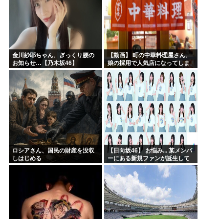
金川紗耶ちゃん、ぎっくり腰の
【動画】 町の中華料理屋さん、
お知らせ…【乃木坂46】
娘の採用で人気店になってしま
う
ロシアさん、国民の財産を没収
【日向坂46】 お悩み... 某メンバ
しはじめる
ーにある新規ファンが誕生して
いた