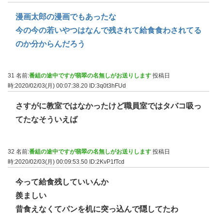
漫画太郎の漫画でもあったな
今の今の若いやつはなんで残されて給食食わされてる
のか分からんだろう
31 名前:
番組の途中ですが翡翠の名無しがお送りします
投稿日
時:2020/02/03(月) 00:07:38.20
ID:3q0t3hFUd
さすがに教室ではなかったけど職員室ではタバコ吸っ
てたなそういえば
32 名前:
番組の途中ですが翡翠の名無しがお送りします
投稿日
時:2020/02/03(月) 00:09:53.50
ID:2KvP1fTcd
今って給食残していいんか
羨ましい
昔食えなくてパンを机に突っ込んで隠してたわ