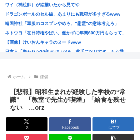
ワイ（神絵師）が絵描いたから見てや
【悲報】タトゥー擁護してる反社、味方から背中を刺される
ドラゴンボールのセル編、あまりにも戦犯が多すぎるwww
秋田県職員、ラブホテルから記者会見していたことが発覚（※...
靖国神社「軍服のコスプレやめろ、"慰霊"の意味考えろ」
彼女「ねぃねぃ、結婚も視野に入ってきたわけだし給料教えて...
ネトウヨ「在日特権やばい。働かずに年間600万円もらって...
【悲報】高市早苗首相さん、公用車を3000万円の新車に買...
【画像】けいおんキャラのヌードwww
オーストラリア研究チーム、45年間、2700人以上を研究...
日本人「失われた30年ヤバいだろ…貧乏になりすぎ…もう愛...
産経新聞 佐渡金山、韓国は反日を持ち込むな ［8/9］
韓国人「日本人が絶対に違法駐車をしない本当の理由がこちら...
【朗報】 韓国人「日本の白バイ隊員、人間やめてる」
ホーム
嫌儲
お前らが描いた絵を貼るスレ
ちいかわのモモンガがちんちんに来るんやが
【悲報】昭和生まれが経験した学校の“常
高市早苗、3000万円以上の高級新公用車を購入させ贅を尽...
識” 「教室で先生が喫煙」「給食を残せ
ない」…orz
韓国人「30年前から変わらない日本の女子高生の姿に韓国人...
韓国人さん、ネトウヨの痛いところを突いてしまう。「日本人...
小泉防衛大臣、高市早苗の被災地訪問PVに張り合うかのよう...
X
Facebook
はてブ
韓国人「韓国人が日本のラーメンについて勘違いしていること...