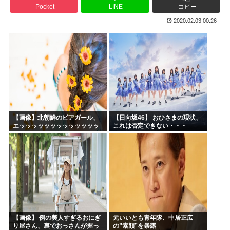
Pocket
LINE
コピー
生成AIのイラストを使ってTCG作ってる??
2020.02.03 00:26
お前ら今期アニメ何見てるの？
【衝撃】 韓国人「箱根駅伝、走りながら乾杯してた」
ケンモメンの生きがいはなに？安倍晋三以外で
夏場のロリコンおま●こが蒸れ蒸れしててエッチなぷりきゅあ...
高市早苗、今日長崎で平和祈念式典に参列して被爆体験者と面...
【画像】北朝鮮のビアガール、
【日向坂46】 おひさまの現状、
エッッッッッッッッッッッッッ
これは否定できない・・・
ッッッッ！
【画像】 例の美人すぎるおにぎ
元いいとも青年隊、中居正広
り屋さん、裏でおっさんが握っ
の”素顔”を暴露