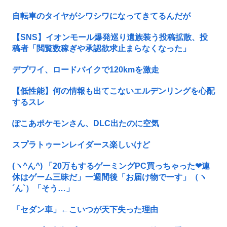
自転車のタイヤがシワシワになってきてるんだが
【SNS】イオンモール爆発巡り遺族装う投稿拡散、投
稿者「閲覧数稼ぎや承認欲求止まらなくなった」
デブワイ、ロードバイクで120kmを激走
【低性能】何の情報も出てこないエルデンリングを心配
するスレ
ぽこあポケモンさん、DLC出たのに空気
スプラトゥーンレイダース楽しいけど
(ヽ^ん^) 「20万もするゲーミングPC買っちゃった❤連
休はゲーム三昧だ」一週間後「お届け物でーす」（ヽ
´ん`）「そう…」
「セダン車」←こいつが天下失った理由