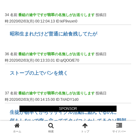
34 名前:
番組の途中ですが翡翠の名無しがお送りします
投稿日
時:2020/02/03(月) 00:12:04.13
ID:kiF9vuxn0
昭和生まれだけど普通に給食残してたが
36 名前:
番組の途中ですが翡翠の名無しがお送りします
投稿日
時:2020/02/03(月) 00:13:33.01
ID:q/QOO/E70
ストーブの上でパンを焼く
37 名前:
番組の途中ですが翡翠の名無しがお送りします
投稿日
時:2020/02/03(月) 00:14:15.00
ID:TrlADY1d0
SPONSOR
生徒が朝早くからリサイクル活動に励んでるのに
何もしないで突っ立っててタバコふかしてるクソ野郎
はいたよ
ホーム
検索
トップ
サイドバー