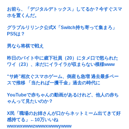
お前ら、「デジタルデトックス」してるか？今すぐスマ
ホを置くんだ。
グラブルリリンク公式X「Switch持ち寄って集まろ」
PS5は？
男なら将棋で戦え
昨日のバイト中に歳下社員（20）にタメ口で怒られた
ワイ（23）、未だにイライラが収まらない模様www
“サ終”相次ぐスマホゲーム、倒産も急増 過去最多ペー
スで推移 「当たれば一攫千金」過去の時代に
YouTubeで赤ちゃんの動画があるけれど、他人の赤ち
ゃんって見たいのか？
X民「職場のお姉さんが口からネットミーム出てきて好
感持てる」←10万いいね
wwxwxwwwzwwwxwwwywww