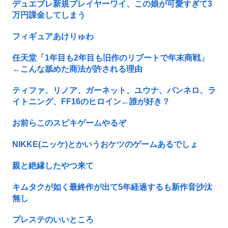
デュエプレ新規プレイヤーワイ、この娘が可愛すぎて3
万円課金してしまう
フィギュアあけりゅわ
任天堂「1年目も2年目も旧作のリブートで年末商戦」
←こんな舐めた商法が許される理由
ティファ、リノア、ガーネット、ユウナ、パンネロ、ラ
イトニング、FF16のヒロイン←誰が好き？
お前らこのスピキゲームやるぞ
NIKKE(ニッケ)とかいうおケツのゲームあるでしょ
親と絶縁したやつ来て
キムタクが如く最終作が出て5年経過するも新作音沙汰
無し
プレステのいいところ