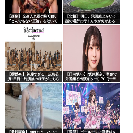
【画像】 全身入れ墨の彫り師、
【悲報】 明日、飛田給とかいう
『とんでもない正論』を吐いて
謎の場所に行くんやが何がある
30万再生されてしまうｗｗｗｗ
んや????・・・・・・・・・
ｗｗｗ
【櫻坂46】 神席すぎる... 広島公
【日向坂46】 坂井新奈、単独で
演1日目、終演後の様子がこちら
外番組初出演キタ━(゜∀゜)━!!!!
【全国ツアー2026 What’s
lonesome?】
【最新画像】 tuki.(17)、ハワイ
【質問】 ゴールデンに冠番組を