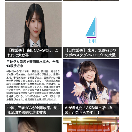
ていたｗｗｗｗｗｗｗｗｗｗｗ
ｗｗｗｗｗｗ
【櫻坂46】 森田ひかる推し、こ
【日向坂46】 来月、坂道vsカワ
れには大歓喜
ラボvsスタダvsハロプロの大激
戦
中国、三峡ダムが全開放流。長
AIが考えた「AKB48っぽい衣
江流域で深刻な洪水被害
装」がこちらです！！！