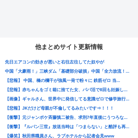
他まとめサイト更新情報
先日エアコンの効きが悪いと右往左往してた奴やが
中国「大豪雨！」三峡ダム「基礎部分破損」中国「全力放流！...
【悲報】 中国、橋の欄干が強風一発で粉々に 鉄筋ゼロ 当...
【悲報】赤ちゃんをゴミ箱に捨てた女、パパ活で8回も妊娠し...
【画像】ギャルさん、世界中に発信してる意識ゼロで修学旅行...
【悲報】JKだけど母親が不倫してるみたいです⇒！！！
【衝撃】元ジャンポケ斉藤慎二被告、求刑7年直後にうつろな...
【衝撃】『ルパン三世』放送当時は「つまらない」と酷評も再...
【爆笑】秋田県職員さん、ラブホテルから記者会見www