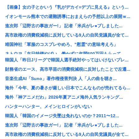
【画像】女の子とかいう『乳がデカイ=デブに見える』という...
イオンモール熊本での避難誘導におまえらの予想以上の展開ｗ...
進次郎「辺野古の事故ガー!」 記者「米兵がレ●プしました...
高市政権の消費税減税に反対している9人の自民党議員が全て...
靖国神社「軍服のコスプレやめろ、"慰霊"の意味考えろ」
ネトウヨ「在日特権やばい。働かずに年間600万円もらって...
韓国人「昨日Jリーグで韓国人選手絶対やってはいけないプレ...
【重要指名手配】八田與一容疑者、新写真公開も「もう死んで...
財務省のエース、高市早苗の消費税減税に反対したことで左遷...
小野田大臣、「元々おまえも外国籍だろ？」というツッコミを...
音楽生成AI「Suno」著作権侵害判決 人「人の曲を聴き...
中国「日本は原爆被害者の立場で同情を買おうとするのを止め...
海外「今年、夏の暑さが厳しい日本でこんなものが売れてるら...
【速報】USスチール、1800億円の黒字www
海外「神アニメだわ」2026年夏アニメ海外人気ランキング...
【悲報】 週刊誌、好き放題書きまくる 高市早苗首相は新公...
ハンターハンター、メインヒロインがいない
【画像】例の美人すぎるおにぎり屋さん、裏でおっさんが握っ...
韓国人「韓国のイメージ失墜は免れないのか？2011〜12...
【高市総理】非核三原則「堅持している」 長崎平和祈念式典...
進次郎「辺野古の事故ガー!」 記者「米兵がレ●プしました...
コールマンの人気商品が変わった？キャンプ離れの中で売れる...
高市政権の消費税減税に反対している9人の自民党議員が全て...
【悲報】全席指定･事前販売制｢琵琶湖三市同時花火大会｣が...