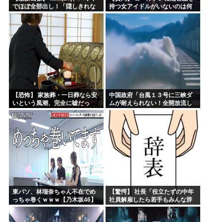
でほぼ全部出し！「隠しきれな
持つ女アイドルがいないのは何
い美貌」とSNSざわつく
故なのか？
【恐怖】 家族葬・一日葬なら安
中国政府「台風１３号に三峡ダ
いという風潮、完全に嘘だっ
ムが耐えられない！全開放流し
た・・・・
ろ！」⇒ 下流域の街が壊滅状態
ｗｗｗｗｗ
東パソ、林瑠奈ちゃん不在でめ
【驚愕】 社長「役立たずの中年
っちゃ巻くｗｗｗ【乃木坂46】
社員解雇したら若手もみんな辞
めてしまった…」