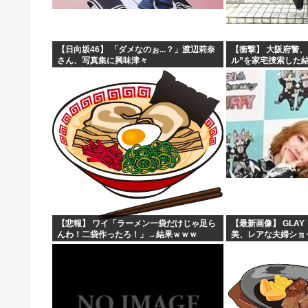
【日向坂46】 「ダメなのぉ...？」渡辺莉奈
【衝撃】 大阪府警
さん、写真集に興味津々
ル”を家宅捜索した
【悲報】 ワイ「ラーメン一袋だけじゃ足ら
【最新画像】 GLAY
んわ！二袋作ったろ！」→結果ｗｗｗ
美、レアな夫婦ショ
う！