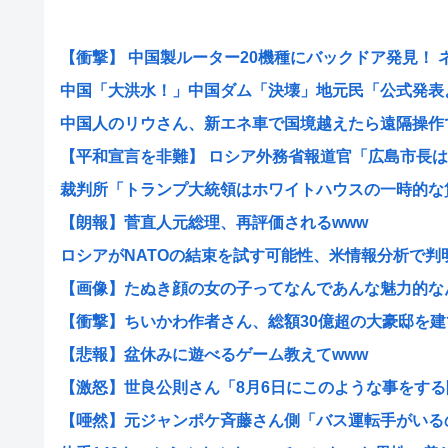
【衝撃】 中国製ルーター20機種にバックドア発見！ ネッ
中国「大洪水！」中国ダム「決壊」地元民「公式発表より
中国人のリウさん、新エネ車で国境越えたら遠隔操作で3
【平和宣言を非難】 ロシア外務省報道官「広島市長は『
裁判所「トランプ大統領はホワイトハウスの一時的な賃借
【朗報】菅直人元総理、再評価されるwww
ロシアがNATOの結束を試す可能性、米情報分析で判
【画像】たぬき顔の女の子ってなんであんな魅力的なん？
【衝撃】ちいかわ作者さん、総額30億超の大豪邸を建てる
【悲報】盆休みに遊べるゲーム教えてwww
【激怒】世良公則さん「8月6日にこのような事をする隣
【唖然】元ジャンポケ斉藤さん側「バス運転手がいるのに