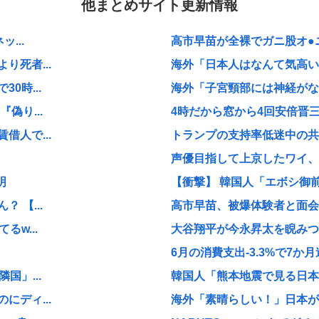
他まとめサイト更新情報
...
高市早苗が全裸でガニ股オ●ニー
死者...
海外「日本人はなんて気高いん
0時...
海外「子宮頸部には神経がない
偽り...
4時だから窓から4回安倍晋
人で...
トランプの支持率低迷中の共和
声優目指して上京したワイ、
明
【衝撃】 韓国人「エボシ御
 【...
高市早苗、被爆体験者と面会す
w...
大谷翔平が今永昇太を睨みつけ
6月の消費支出-3.3%で7か月
国」...
韓国人「熊本地震で見る日本の
ディ...
海外「素晴らしい！」日本が買