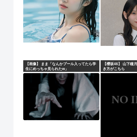
【画像】 まま「なんかプール入ってたら学
【櫻坂46】 山下瞳
生にめっちゃ見られたw」
き方がこちら