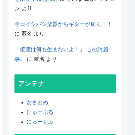
ン
より
今日イシバシ楽器からギターが届く！！
に
匿名
より
「復讐は何も生まないよ！」 この綺麗
事。
に
匿名
より
アンテナ
おまとめ
にゅーぷる
にゅーもふ