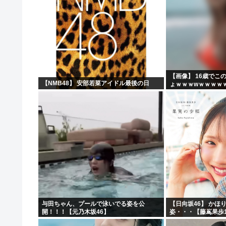
【画像】 16歳でこ
【NMB48】 安部若菜アイドル最後の日
ょｗｗｗwｗｗｗｗ
与田ちゃん、プールで泳いでる姿を公
【日向坂46】 かほ
開！！！【元乃木坂46】
姿・・・【藤嶌果歩1