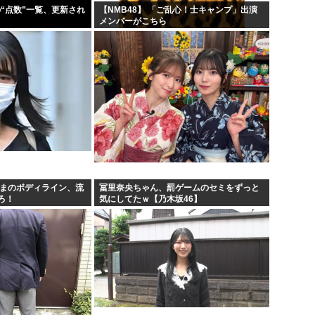
の“点数”一覧、更新され
【NMB48】 「ご乱心！士キャンプ」出演
メンバーがこちら
さまのボディライン、流
冨里奈央ちゃん、罰ゲームのセミをずっと
ろ！
気にしてたｗ【乃木坂46】