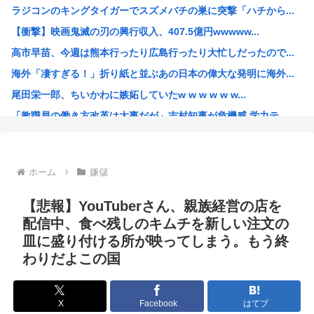
ラジコンのキングタイガーでスズメバチの巣に突撃「ハチから...
成人女性「私たちは、グルーミングされた...」160万バ...
【衝撃】映画鬼滅の刃の興行収入、407.5億円wwwww...
インドネシアの首都移転失敗に学ぶ、日本がもし首都移転とな...
高市早苗、今週は熊本行ったり広島行ったり大忙しだったので...
【悲報】 ワイ「半沢直樹みたいな銀行員カッコいい」銀行員...
海外「凄すぎる！」折り紙と並ぶあの日本の偉大な発明に海外...
8/22開催「琵琶湖三市同時花火大会」、市公式「そんな花...
尾田栄一郎、ちいかわに嫉妬していたw w w w w w...
医者と結婚して勝ち組だったはずの専業主婦「医者と結婚して...
「教職員の働き方改革は大事だが」吉村知事が危機感 学力テ...
人生終わってる派遣社員だけどこれからどう生きていくべきか...
みいちゃんと山田さん、日本の警察なめすぎで炎上www
「お父さんが私にいくら使おうと、あなたには関係ない」そう...
ホーム
嫌儲
海外「日本が正しい！」優しい日本人に甘える外国人に海外が...
海外の反応：韓国在住の日本人インフルエンサーがライブ配信...
【悲報】YouTuberさん、親族経営の店を
韓国人「韓国サッカー協会の性接待報道、海外でも大騒ぎに・...
配信中、食べ残しのキムチを新しい注文の
皿に盛り付ける所が映ってしまう。もう終
ルッキズムの奴って自分が年老いて醜くなった時どうすんの？
わりだよこの国
最近のきらら漫画、オ●ニーシーンがあったりと下品すぎる
百田尚樹「日本保守党アンチ、政策批判ができず俺への個人攻...
X
Facebook
はてブ
【ワンピース】AIで小説描いたから評価して