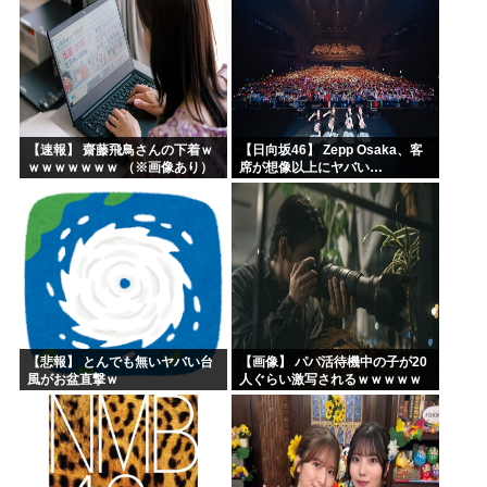
【速報】 齋藤飛鳥さんの下着ｗ
【日向坂46】 Zepp Osaka、客
ｗｗｗｗｗｗｗ （※画像あり）
席が想像以上にヤバい…
【悲報】 とんでも無いヤバい台
【画像】 パパ活待機中の子が20
風がお盆直撃ｗ
人ぐらい激写されるｗｗｗｗｗ
ｗｗｗｗｗｗ