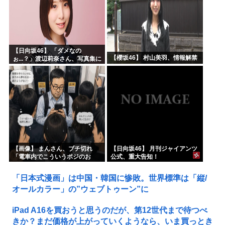
【日向坂46】 「ダメなの
【櫻坂46】 村山美羽、情報解禁
ぉ...？」渡辺莉奈さん、写真集に
興味津々
【画像】 まんさん、ブチ切れ
【日向坂46】 月刊ジャイアンツ
「電車内でこういうポジのお
公式、重大告知！
じ、ガチでイラネ」→
「日本式漫画」は中国・韓国に惨敗。世界標準は「縦/
オールカラー」の”ウェブトゥーン”に
iPad A16を買おうと思うのだが、第12世代まで待つべ
きか？まだ価格が上がっていくようなら、いま買っとき