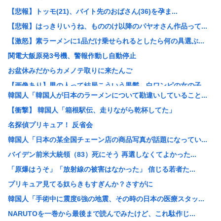
【悲報】トッモ(21)、バイト先のおばさん(36)を孕ま...
【悲報】はっきりいうね、もののけ以降のパヤオさん作品って...
【激怒】素ラーメンに1品だけ乗せられるとしたら何の具選ぶ...
関電大飯原発3号機、警報作動し自動停止
お盆休みだからカメノテ取りに来たんご
【画像あり】男の人って結局こういう黒髪、白ワンピの女の子...
韓国人「韓国人が日本のラーメンについて勘違いしていること...
【正論】インデックス投資で「20年後に資産2倍！」とか言...
【衝撃】 韓国人「箱根駅伝、走りながら乾杯してた」
【悲報】素ラーメンに1品だけ乗せられるとしたら何の具選ぶ...
名探偵プリキュア！ 反省会
【画像】30年前の『9月の気温』ガチで異常事態だったww...
韓国人「日本の某全国チェーン店の商品写真が話題になってい...
【画像】磯山さやか(40)、乳の位置に乳輪のようなものが...
バイデン前米大統領（83）死にそう 再選しなくてよかった...
白亜紀の3段階の食物連鎖が如実にわかる化石を発見
「原爆はうそ」「放射線の被害はなかった」 信じる若者た...
(´・ω・`)人生初のマックグリドル食べるぞ
プリキュア見てる奴らきもすぎんか？さすがに
インドネシア「ドラえもん」と名乗る市民が16人いる件、ガ...
韓国人「手術中に震度6強の地震、その時の日本の医療スタッ...
【悲報】超有名キックボクサー、世界に挑戦するも衝撃的KO...
NARUTOを一巻から最後まで読んでみたけど、これ駄作じ...
中国「大洪水！」三峡ダム「9門開放！（全力放流」中国都市...