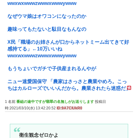
wwxwxwwwzwwwxwwwywww
なぜウマ娘はオワコンになったのか
趣味ってもたないと駄目なもんなの
X民「職場のお姉さんが口からネットミーム出てきて好
感持てる」←10万いいね
wwxwxwwwzwwwxwwwywww
もうちょいでガチで子供産まれるんやが
ニュー速愛国保守 「農家はさっさと農業やめろ。こっ
ちはカルローズでいいんだから。農業されたら迷惑だ」
1 名前:
番組の途中ですが翡翠の名無しがお送りします
投稿日
時:2021/03/10(水) 13:42:20.52
ID:9A7ClUkR0
衛生観念ゼロかよ