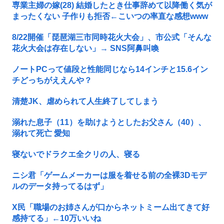
専業主婦の嫁(28) 結婚したとき仕事辞めて以降働く気が
まったくない 子作りも拒否←こいつの率直な感想www
8/22開催「琵琶湖三市同時花火大会」、市公式「そんな
花火大会は存在しない」→ SNS阿鼻叫喚
ノートPCって値段と性能同じなら14インチと15.6イン
チどっちがええんや？
清楚JK、虐められて人生終了してしまう
溺れた息子（11）を助けようとしたお父さん（40）、
溺れて死亡 愛知
寝ないでドラクエ全クリの人、寝る
ニシ君「ゲームメーカーは服を着せる前の全裸3Dモデ
ルのデータ持ってるはず」
X民「職場のお姉さんが口からネットミーム出てきて好
感持てる」←10万いいね