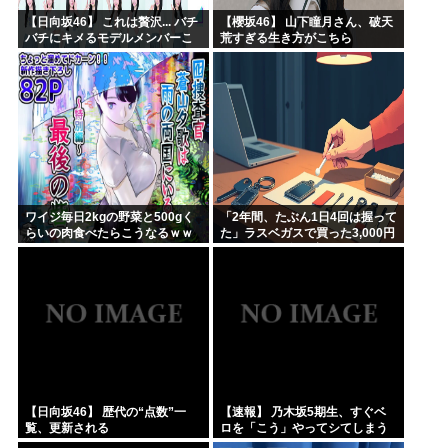
【日向坂46】 これは贅沢... バチ
【櫻坂46】 山下瞳月さん、破天
バチにキメるモデルメンバーこ
荒すぎる生き方がこちら
ちら
ワイジ毎日2kgの野菜と500gく
「2年間、たぶん1日4回は握って
らいの肉食べたらこうなるｗｗ
た」ラスベガスで買った3,000円
ｗ
のキーホルダーを調べたら
【日向坂46】 歴代の“点数”一
【速報】 乃木坂5期生、すぐベ
覧、更新される
ロを「こう」やってシてしまう
ｗｗｗｗｗｗ