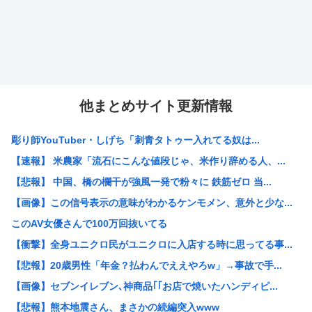
他まとめサイト更新情報
彫り師YouTuber・しげち「刺青タトゥー入れてる奴は...
【速報】 米農家「流石にこんな値段じゃ、米作り辞める人、...
【悲報】 中国、橋の欄干が強風一発で粉々に 鉄筋ゼロ 当...
【画像】この信号表示の意味がわかるケンモメン、意外と少な...
このAV女優さんで100万回抜いてる
【衝撃】全身ユニクロ民がユニクロに入店する時に思ってる事...
【悲報】20歳男性「年金？払わんでええやろw」→事故で手...
【画像】セブンイレブン､神商品｢｢お店で焼いたハンディピ...
【悲報】熊本地震さん、まさかの続編突入www