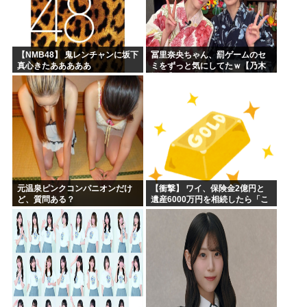
【NMB48】 鬼レンチャンに坂下
冨里奈央ちゃん、罰ゲームのセ
真心きたあああああ
ミをずっと気にしてたｗ【乃木
坂46】
元温泉ピンクコンパニオンだけ
【衝撃】 ワイ、保険金2億円と
ど、質問ある？
遺産6000万円を相続したら「こ
う」なった・・・