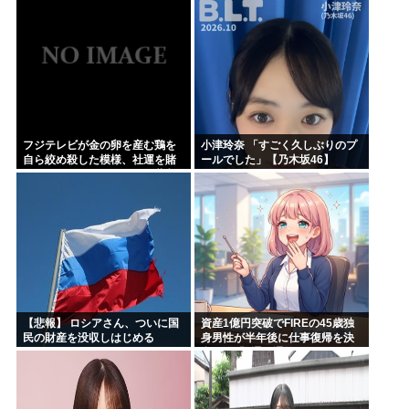
フジテレビが金の卵を産む鶏を
小津玲奈 「すごく久しぶりのプ
自ら絞め殺した模様、社運を賭
ールでした」【乃木坂46】
けたドル箱コンテンツが御蔵入
りになってしまい……
【悲報】 ロシアさん、ついに国
資産1億円突破でFIREの45歳独
民の財産を没収しはじめる
身男性が半年後に仕事復帰を決
意した「1通の通知」