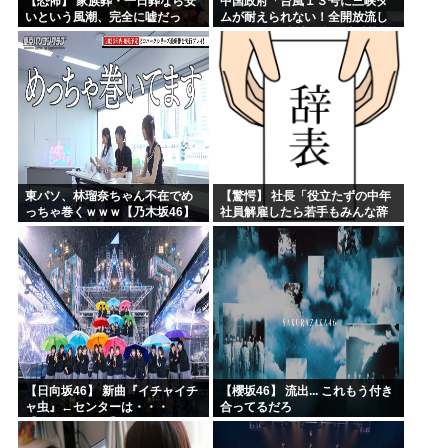
【恐怖】 家族葬・一日葬なら安
中国政府「台風１３号に三峡ダ
いという風潮、完全に嘘だっ
ムが耐えられない！全開放流し
た・・・・
ろ！」⇒ 下流域の街が壊滅状態
ｗｗｗｗｗ
東パソ、林瑠奈ちゃん不在でめ
【驚愕】 社長「役立たずの中年
っちゃ巻くｗｗｗ【乃木坂46】
社員解雇したら若手もみんな辞
めてしまった…」
【日向坂46】 新曲『イチャイチ
【櫻坂46】 流出... これもう付き
ャ虫』←センターは・・・
合ってるだろ
【18thシングル】