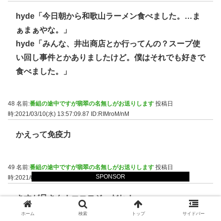
hyde「今日朝から和歌山ラーメン食べました。…ま
ぁまぁやな。」
hyde「みんな、井出商店とか行ってんの？スープ使
い回し事件とかありましたけど。僕はそれでも好きで
食べました。」
48 名前:
番組の途中ですが翡翠の名無しがお送りします
投稿日
時:2021/03/10(水) 13:57:09.87
ID:RIMroM/nM
かえって免疫力
49 名前:
番組の途中ですが翡翠の名無しがお送りします
投稿日
SPONSOR
時:2021/03/10(水) 13:57:59.26
ID:+zLTQRP10
さすが兄さん！エコロジーだね！
ホーム
検索
トップ
サイドバー