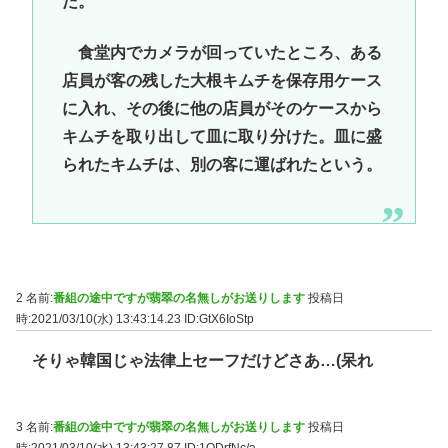
だ。
食堂内でカメラが回っていたところ、ある
店員が客の残した大根キムチを保存用ケース
に入れ、その後に他の店員がそのケースから
キムチを取り出して皿に取り分けた。皿に盛
られたキムチは、別の客に運ばれたという。
2 名前:
番組の途中ですが翡翠の名無しがお送りします
投稿日
時:2021/03/10(水) 13:43:14.23
ID:GtX6IoStp
そりゃ韓国じゃ法律上セーフだけどさあ…(呆れ
3 名前:
番組の途中ですが翡翠の名無しがお送りします
投稿日
時:2021/03/10(水) 13:43:27.87
ID:1ODrfNc/a