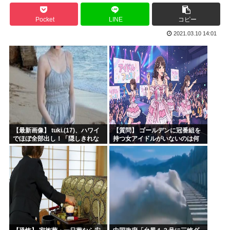
【衝撃】 韓国人「日本、山ひとつが”爆発の聖地”になって...
Pocket
LINE
コピー
3大長寿アニメでウザいキャラ「元太」「カバオ」
2021.03.10 14:01
特番「本当にあった怖い安倍晋三」でありがちなエピソードと...
グルメ漫画No.1を決めるスレ
四六時中動いてるイラストのコミュニティとか無いんか
韓国人「大韓サッカー協会が過去に20人の外国人審判らに不...
【最新画像】 tuki.(17)、ハワイ
【質問】 ゴールデンに冠番組を
でほぼ全部出し！「隠しきれな
持つ女アイドルがいないのは何
い美貌」とSNSざわつく
故なのか？