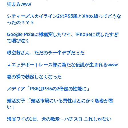
埋まるwww
シティーズスカイライン2のPS5版とXbox版ってどうな
ったの？？？
Google Pixelに機種変したワイ、iPhoneに戻したすぎ
て咽び泣く
暇空茜さん、ただのチー牛デブだった
▲エッヂボートレース部に新たな伝説が生まれるwww
妻の裸で勃起しなくなった
メディア「PS6はPS5の2倍超の性能に」
婚活女子 「婚活市場にいる男性はとにかく容姿が悪
い」
帰省ワイの1日、犬の散歩→パチスロ これしかない