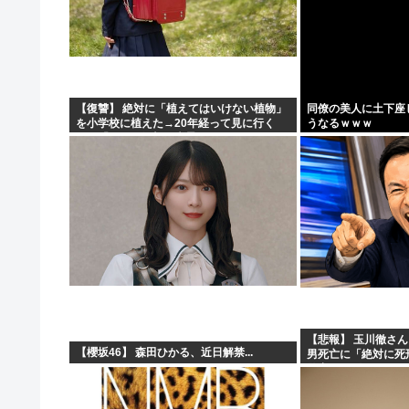
【復讐】 絶対に「植えてはいけない植物」
同僚の美人に土下座
を小学校に植えた→20年経って見に行く
うなるｗｗｗ
と…「！？」衝撃の光景が・・・
【悲報】 玉川徹さ
【櫻坂46】 森田ひかる、近日解禁...
男死亡に「絶対に死
警察が死刑にした！」
がコチラ → ………