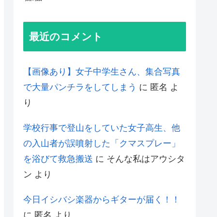
最近のコメント
【画像あり】女子中学生さん、集合写真
で大量パンチラをしてしまう
に
匿名
よ
り
学校行事で登山をしていた女子高生、他
の入山者が誤噴射した「クマスプレー」
を浴びて救急搬送
に
そんな私はアウシタ
ン
より
今日イシバシ楽器からギターが届く！！
に
匿名
より