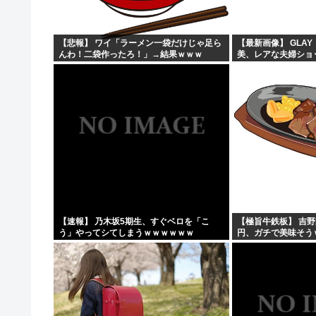
台風13号、沖縄通過後に950hPaから935hPaに強...
大石あきこ、政治活動の休止を宣言
【悲報】 ワイ「ラーメン一袋だけじゃ足ら
【最新画像】 GLAY
んわ！二袋作ったろ！」→結果ｗｗｗ
美、レアな夫婦ショ
富裕層の｢ペット離れ｣が止まらない・・・
う！
エビやカニを想わせる濃密な旨味とコク…近所の公園でタ
【速報】 乃木坂5期生、すぐベロを「こ
【極旨牛鉄板】 吉野
う」やってシてしまうｗｗｗｗｗｗ
円、ガチで美味そう