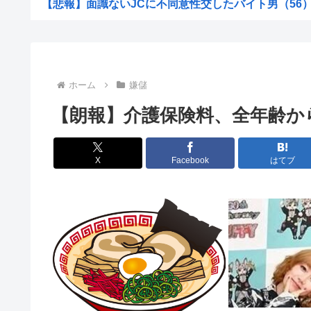
【悲報】面識ないJCに不同意性交したバイト男（56）が
【困惑】スーパーの裏でヤニ吸う2人とかいうヤバすぎる
【悲報】FIFA会長さん、UEFAが許してくれなくて詰む.
海賊王の左腕、死亡www
ホーム
嫌儲
【地震】東京、ドンっと揺れた地震は震度2
【朗報】介護保険料、全年齢か
ショートスリーパー掘、いよいよもう本当に追い詰め
「小泉やめろ！」→市民らが横浜駅前で大絶叫www
X
Facebook
はてブ
【悲報】ニューバランスはダサい！onは時代遅れ！サロ
【悲報】渡邊渚さん「私がPTSDと診断された当時、世間
【悲報】スーパーの裏でヤニ吸う2人とかいうヤバすぎる
東京に住むメリット、よく考えると何もない
【画像】大谷真美子のJK時代、ガチで大変なことになるw
中国、技術者の出国を制限へ「国が危険と判断したら出国
【画像】移民のお値段、明らかになるwww