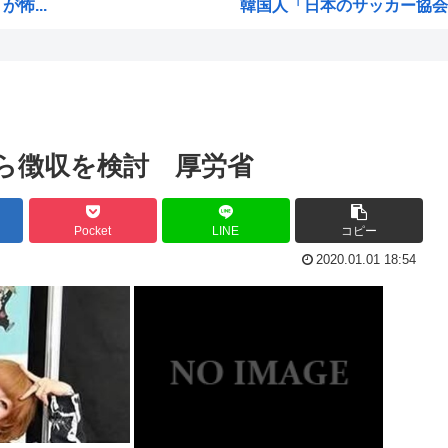
怖...
韓国人「日本のサッカー協会も
アニ...
小泉進次郎「北朝鮮に厳重に
..
今期アニメ、無職さよララ乙女
日本さん食料自給率が過去最低に
韓国、日本の新しい防衛白書に
ら徴収を検討 厚労省
られる
トランプ大統領、イランとの戦
海外の反応：韓国サッカー協
Pocket
LINE
コピー
モン...
「作り込んである高尚アニメ」
2020.01.01 18:54
は...
トランプ「悪夢のオバマ政権
アニ...
ひなこのーと作者、顔と一緒
中国新聞「高市総理は非核三原
w...
韓国人「現在の日本の沖縄のス
禁止...
ぺこぱ松蔭寺「みんな右とか左
ワイ、男版ヤニねこやけど