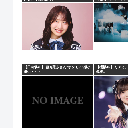
【日向坂46】 藤嶌果歩さん"ホンモノ"感が
【櫻坂46】 リアミ
凄い・・・
模様...