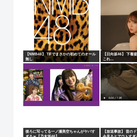
【NMB48】 TIFでまさかの初めてのオール
【日向坂46】 下着
無し
これ…
後ろに写ってる一ノ瀬美空ちゃんがヤバす
【放送事故】 昔の
ぎるｗ【乃木坂46】
今見るとアウトすぎ