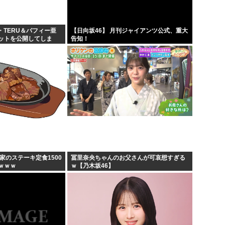
【画像】週刊少年ジャンプ、「
菅直人元総理、再評価される
・TERU＆パフィー亜
【日向坂46】 月刊ジャイアンツ公式、重大
ットを公開してしま
告知！
【正論】中国政府「日本は原爆
ダで...
拷問官「ヤニネコのキャラで
家のステーキ定食1500
冨里奈央ちゃんのお父さんが可哀想すぎる
ｗｗｗ
ｗ【乃木坂46】