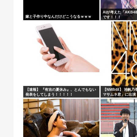
AIが考えた「AKB
嫁と子作り中なんだけどこうなるｗｗｗ
です！！！
【速報】 『有吉の夏休み』、とんでもない
【NMB48】 池帆
発表をしてしまう！！！！！
マサムネ君」に出演