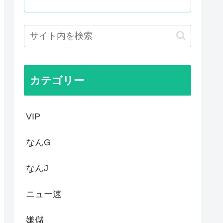
ロクのおかしな家」とかいう微...
www
の被害者面を辞め、原爆が落と...
抜け」
カテゴリー
VIP
なんG
なんJ
ニュー速
嫌儲