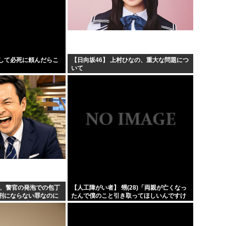
して必死に頼んだらこ
【日向坂46】 上村ひなの、重大な問題につ
いて
ん、警官の発泡での包丁
【人工障がい者】 甥(28)「両親が亡くなっ
刑にならない罪なのに
たんで僕のこと引き取ってほしいんですけ
 → 元警官のマジレス
ど！」なんでいい年したヒキニートを引き
取らなきゃいけないんだ...