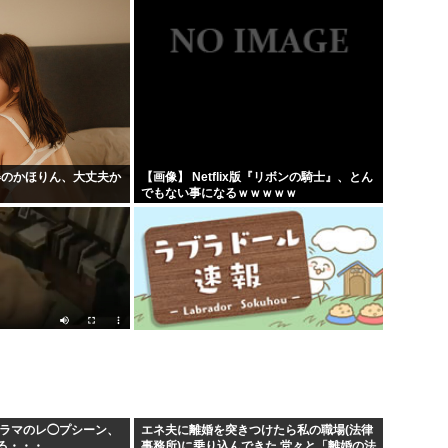
姿のかほりん、大丈夫か
【画像】 Netflix版『リボンの騎士』、とん
でもない事になるｗｗｗｗｗ
ドラマのレ◯プシーン、
エネ夫に離婚を突きつけたら私の職場(法律
る・・・
事務所)に乗り込んできた 堂々と「離婚の法