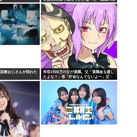
律相談です。母の薦めでこちらに参りまし
た」と言っているが、...
、説教おじさんが現れた
年収1500万の父が退職。父「退職金も渡し
たよな？」母「貯金なんてないよー」父
「全部なくなったの！？」→予想外の返事
に家族騒然となり…