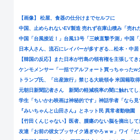
【画像】 松屋、食器の仕分けまでセルフに
中国、止められないEV製造 売れず在庫山積み「売れたこ
中国「台風接近！」台風13号「三峡直撃予測」中国「上
日本人さん、流石にレイパーが多すぎる…松本・中居・斉
【韓国の反応】また日本が竹島の領有権を主張してきたぞ
ケンモメンサー「一括でアルフォート買っちゃったwクレ
トランプ氏、「出産旅行」禁じる大統領令 米国籍取得を
元朝日新聞記者さん 新聞の軽減税率の闇に触れてしまう
学生「ちいかわ映画は神秘的です」神話学者「なら見てみ
『みいちゃんと山田さん』とネット民 異常者動物園
【竹田くんじゃない】医者、腫瘍のない脳を摘出して患者
友達「お前の彼女ブッサイク過ぎやろｗｗ」ワイ「だよな