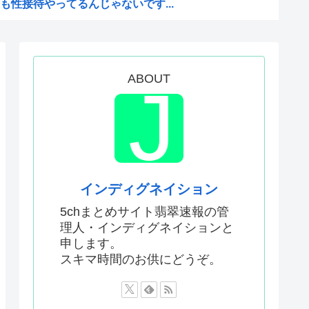
性接待やってるんじゃないです...
抗議し、強く非難した」
怪獣ヤニねこ鉄ジャン天幕きみ...
 25年度37% 主要先進...
ABOUT
対する当てつけで、日本の制止...
闘「近く終結するだろう」と表...
会、国際審判員らを性接待
なんかよりも「心の揺れ動く少...
！景気が悪いのはオバマのせい」
インディグネイション
に乳首を晒すも抜けない
5chまとめサイト翡翠速報の管
理人・インディグネイションと
則堅持をはっきり言わなかった...
申します。
ーパーは台風のおかげでこうな...
スキマ時間のお供にどうぞ。
とか拘りすぎ。思想関係なく応...