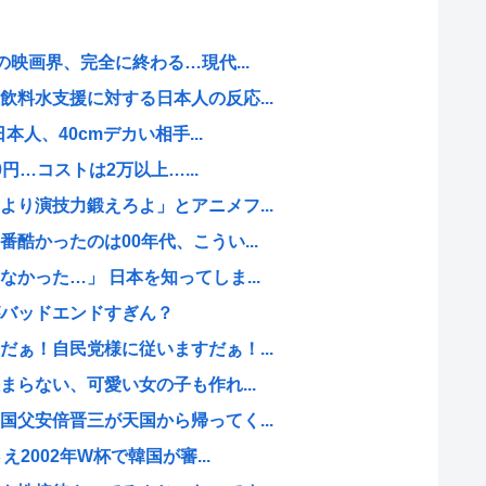
の映画界、完全に終わる…現代...
料水支援に対する日本人の反応...
本人、40cmデカい相手...
0円…コストは2万以上…...
り演技力鍛えろよ」とアニメフ...
酷かったのは00年代、こうい...
かった…」 日本を知ってしま...
がバッドエンドすぎん？
ぁ！自民党様に従いますだぁ！...
まらない、可愛い女の子も作れ...
父安倍晋三が天国から帰ってく...
2002年W杯で韓国が審...