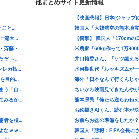
他まとめサイト更新情報
【映画悲報】日本(ジャップ)
と...
韓国人「大韓航空の熊本地震飲
流大...
【衝撃】 韓国人「170cmの日
藤・...
米農家「60kg作って1万800
 →...
井口裕香さん、「ケツ鍛えるよ
カ払...
氷河期世代『ルッキズムが一番
目的...
海外「日本なんて行くんじゃな
「自...
ちいかわ映画見てきたんや
るか...
熊本県民「俺たち逆らわねえだ
お絵描きAIくん、読む本が決
を植...
お前らお盆の準備をしたか？国
ｗｗ...
韓国人「悲報：FIFA会長にさえ