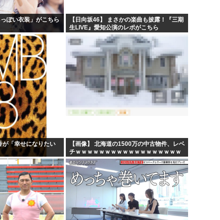
48っぽい衣装」がこちら
【日向坂46】 まさかの楽曲も披露！『三期
生LIVE』愛知公演のレポがこちら
乃香が「幸せになりたい
【画像】 北海道の1500万の中古物件、レベ
チｗｗｗｗｗｗｗｗｗｗｗｗｗｗｗｗｗｗ
ｗｗ