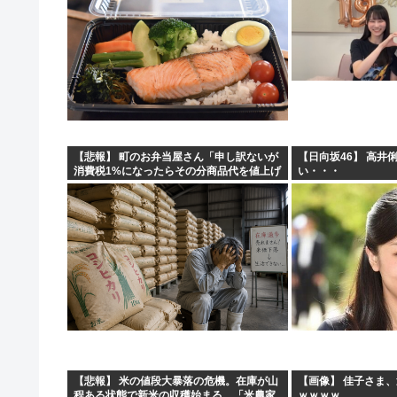
【悲報】 町のお弁当屋さん「申し訳ないが
【日向坂46】 高井
消費税1%になったらその分商品代を値上げ
い・・・
するわ」
【悲報】 米の値段大暴落の危機。在庫が山
【画像】 佳子さま
程ある状態で新米の収穫始まる。「米農家
ｗｗｗｗ