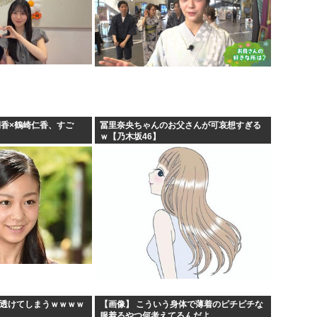
俐香×鶴崎仁香、すご
冨里奈央ちゃんのお父さんが可哀想すぎる
ｗ【乃木坂46】
、透けてしまうｗｗｗｗ
【画像】 こういう身体で薄着のピチピチな
服着るやつ何考えてるんだよ