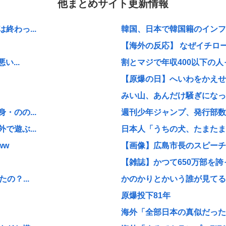
他まとめサイト更新情報
わっ...
韓国、日本で韓国籍のインフル
【海外の反応】 なぜイチロー
...
割とマジで年収400以下の人
【原爆の日】へいわをかえせ
みい山、あんだけ騒ぎになって
のの...
週刊少年ジャンプ、発行部数1
遊ぶ...
日本人「うちの犬、たまたまつ
ww
【画像】広島市長のスピーチを
【雑誌】かつて650万部を誇
の？...
かのかりとかいう誰が見てる
原爆投下81年
海外「全部日本の真似だったの