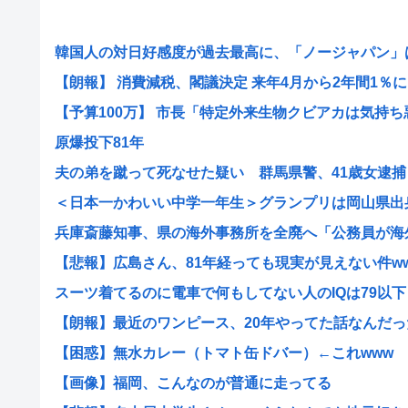
韓国人の対日好感度が過去最高に、「ノージャパン」は終
【朗報】 消費減税、閣議決定 来年4月から2年間1％に
【予算100万】 市長「特定外来生物クビアカは気持ち悪い
原爆投下81年
夫の弟を蹴って死なせた疑い 群馬県警、41歳女逮捕
＜日本一かわいい中学一年生＞グランプリは岡山県出身・
兵庫斎藤知事、県の海外事務所を全廃へ「公務員が海外で
【悲報】広島さん、81年経っても現実が見えない件w
スーツ着てるのに電車で何もしてない人のIQは79以下
【朗報】最近のワンピース、20年やってた話なんだった
【困惑】無水カレー（トマト缶ドバー）←これwww
【画像】福岡、こんなのが普通に走ってる