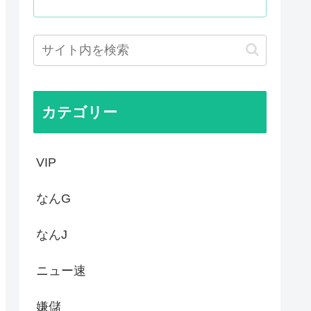
が呆れる守備エラーを見てくだ...
いって謎の顔面ライトアップシ...
泣けるなんて…！」海外のアニ...
大体これ
カテゴリー
VIP
なんG
なんJ
ニュー速
嫌儲