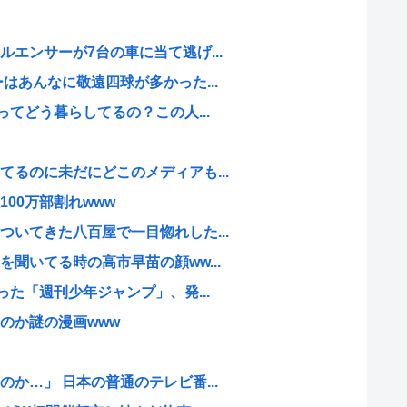
エンサーが7台の車に当て逃げ...
はあんなに敬遠四球が多かった...
ってどう暮らしてるの？この人...
るのに未だにどこのメディアも...
00万部割れwww
いてきた八百屋で一目惚れした...
聞いてる時の高市早苗の顔ww...
った「週刊少年ジャンプ」、発...
のか謎の漫画www
か…」 日本の普通のテレビ番...