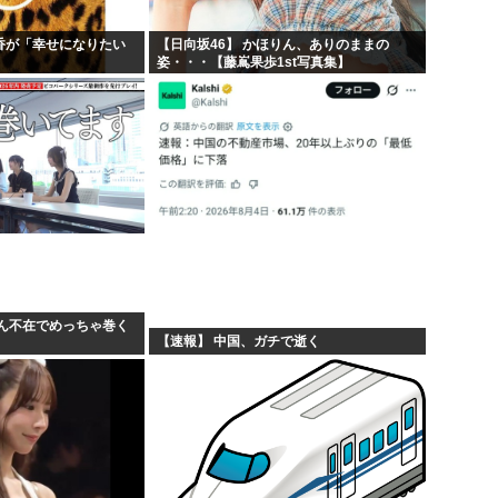
乃香が「幸せになりたい
【日向坂46】 かほりん、ありのままの
姿・・・【藤嶌果歩1st写真集】
ん不在でめっちゃ巻く
【速報】 中国、ガチで逝く