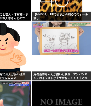
韓国人「イジョンフ本日の全米
高市早苗さん、熊本避難所まで
」こと芸人・木村祐一さ
【NMB48】 TIFでまさかの初めてのオール
の松本人志さんとのツー
無し
...
海外「日本のアニメがここまで
人だとネット騒然！
...
物w...
下手うまな絵師の顔の描き方
の嫁に美人が多い理由
賀喜遥香ちゃんが描いた映画「アンパンマ
ｗｗｗｗｗｗ
ン」のイラストが上手すぎる！！！【乃木
坂46】