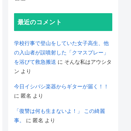
最近のコメント
学校行事で登山をしていた女子高生、他
の入山者が誤噴射した「クマスプレー」
を浴びて救急搬送
に
そんな私はアウシタ
ン
より
今日イシバシ楽器からギターが届く！！
に
匿名
より
「復讐は何も生まないよ！」 この綺麗
事。
に
匿名
より