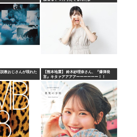
、説教おじさんが現れた
【熊本地震】 鈴木紗理奈さん、『爆弾発
言』キタァアアアアーーーーーー！！