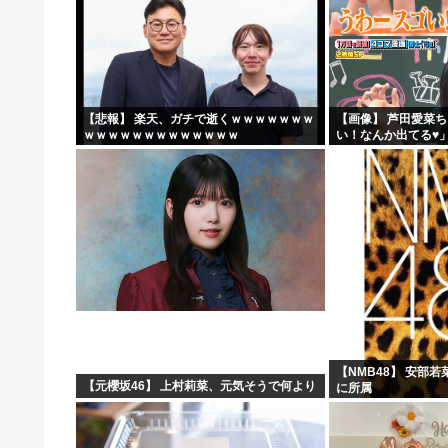
【悲報】 楽天、ガチで逝くｗｗｗｗｗｗｗ
【画像】 芦田愛菜
ｗｗｗｗｗｗｗｗｗｗｗｗｗ
い！なんか出てる♥
【NMB48】 安部
【元櫻坂46】 上村莉菜、元気そうで何より
に所属