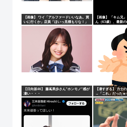
【朗報】米、10kg5,000円
【朗報】マツダ、黒字転換！！CX-5がバカ売れ
【画像】 ワイ「アルファードいいなあ。買
【画像】 「キム兄
いに行くか」店員「ほいっ見積もりな！」
ん（63歳）、最新
【画像】風俗に行くとこういう恵体メロン乳(35)を指名し
ワイ「金額おかしくね？」←お前らもそう
ショットが完全に別
思うよな？？？？？
「マジで誰かわからん」
【わかる】女とかいう1回でもセックスしたらちょろい生
【日向坂46】 藤嶌果歩さん"ホンモノ"感が
【凄すぎる】 力士
凄い・・・
→「これ」だったｗ