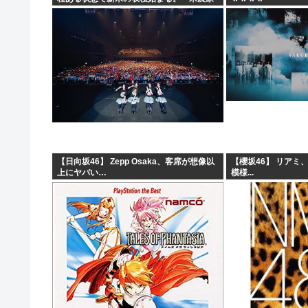
が生活できない」
【日向坂46】 Zepp Osaka、客席が想像以
【櫻坂46】 リアミ
上にヤバい…
模様...