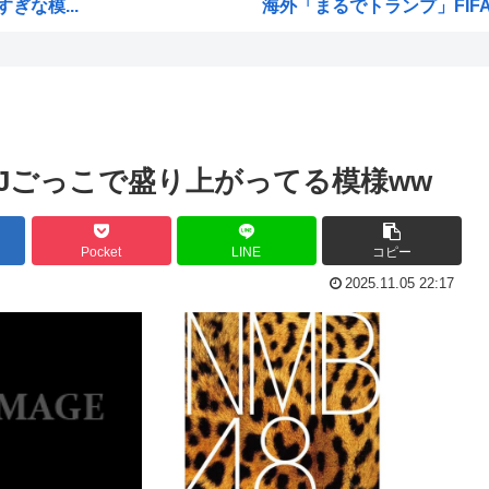
な模...
海外「まるでトランプ」FIF
冠復...
7時間かけて描いたHな糸会
逮捕...
Win95開発者「日本でITが3
く...
海外「その通り！」日本人なら
ww
【1966年】 母の日に9歳の
Jごっこで盛り上がってる模様ww
）
日本人「うちの犬、たまたまつ
死者...
海外「まるでトランプ」FIF
Pocket
LINE
コピー
海外「全部日本の真似だったの
2025.11.05 22:17
ぎた…
お絵描きリレーってなんぞや
だろ...
【海外の反応】 なぜイチロー
れ...
平野綾とかいう女声優につい
...
みいちゃんと山田さんの漫画の
高市早苗「日銀に国債買わせ
・・...
声優の長谷川育美さんと結婚