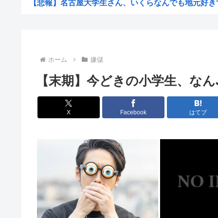
【悲報】名古屋大学生さん、いくらなんでも地元好きすぎ
【悲報】藤井聡太六冠、大逆転負けで王座挑戦ならず「七
24歳無職女、中学の同級生だった男性にストーカーして
“総資産7億円”桐谷さん、がん判明で後悔も…「現金をい
ホーム
嫌儲
【悲報】想像の200倍、形がエグい「ナス」見つかるw
【末期】今どきの小学生、なん
熱帯魚欲しいから近所の川にとりにきた（※画像あり
中国「大洪水！」中国ダム「決壊」地元民「公式発表より
X
Facebook
はてブ
【悲報】風俗嬢やってる女の末路www
日本版「絶対に立ち入ってはいけない場所」がヤバす
【正論】 有吉「『俺テレビ見ない』って言う奴おかしい
イオンモール熊本の爆発､ガス管に残っていたLPガスが漏
女さん ｢アイドルが19歳にもなってスク水を着させられて
【速報】ワイの近所の川、死体が上がる → >>...
【悲報】NHK職員さん、番組出演者から性被害に遭う・