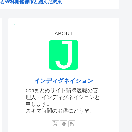
AがW杯開催都市と結んだ約束...
がこちら
Kと呼ばれるのは企業が根...
どこでも発展させると語る世界...
ABOUT
息子が帰らなかった——容疑...
いてきた八百屋で一目惚れした...
AがW杯開催都市と結んだ約束...
か…」 日本の普通のテレビ番...
インディグネイション
はあんなに敬遠四球が多かった...
5chまとめサイト翡翠速報の管
理人・インディグネイションと
てお前らが知ってることwww
申します。
作者なんでこんなに嫌われてる...
スキマ時間のお供にどうぞ。
て財源確保よ」
したいんやが?