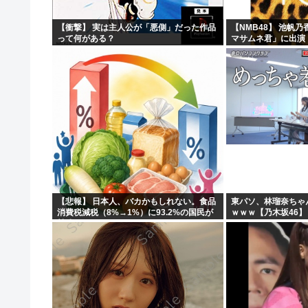
【衝撃】 実は主人公が「悪側」だった作品
【NMB48】 池帆
って何がある？
マサムネ君」に出演
【悲報】 日本人、バカかもしれない。食品
東パソ、林瑠奈ちゃ
消費税減税（8%→1%）に93.2%の国民が
ｗｗｗ【乃木坂46】
賛成してしまう