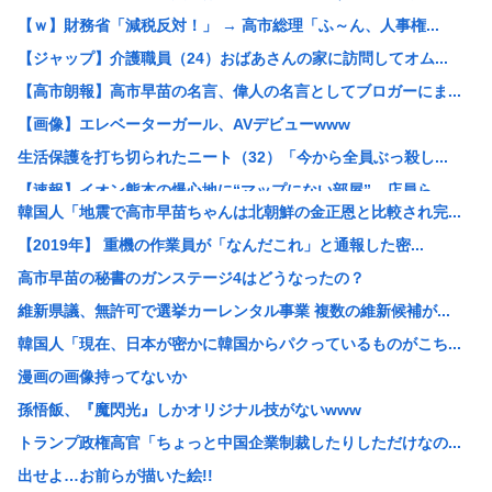
【ｗ】財務省「減税反対！」 → 高市総理「ふ～ん、人事権...
【ジャップ】介護職員（24）おばあさんの家に訪問してオム...
【高市朗報】高市早苗の名言、偉人の名言としてブロガーにま...
【画像】エレベーターガール、AVデビューwww
生活保護を打ち切られたニート（32）「今から全員ぶっ殺し...
【速報】イオン熊本の爆心地に“マップにない部屋” 店員ら...
韓国人「地震で高市早苗ちゃんは北朝鮮の金正恩と比較され完...
be[662593167]⇦こいつ中国のことが好きすぎて...
【2019年】 重機の作業員が「なんだこれ」と通報した密...
元キャバ嬢のMINAさん（みなちゃん）が配信中に亡くなっ...
高市早苗の秘書のガンステージ4はどうなったの？
【衝撃】NHK職員が番組出演タレントから性被害←これ！
維新県議、無許可で選挙カーレンタル事業 複数の維新候補が...
中国政府、強烈な不満を表明「泥棒が『泥棒を捕まえろ』と叫...
韓国人「現在、日本が密かに韓国からパクっているものがこち...
【速報】 記者「中革連は食料品消費税ゼロを公約に掲げてい...
漫画の画像持ってないか
高市総理の非核三原則「堅持しながら」→「堅持しつつ」→「...
孫悟飯、『魔閃光』しかオリジナル技がないwww
「盗人たけだけしい」中国国防省が防衛白書に反発 「日本の...
トランプ政権高官「ちょっと中国企業制裁したりしただけなの...
【悲報】なんでお前らチクニーしないの？
出せよ…お前らが描いた絵!!
【悲報】リュウジ氏、冷やし中華を「あり得ないほどダルい」...