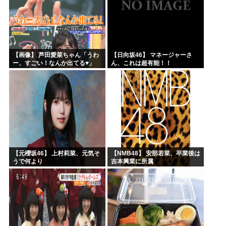
【画像】 芦田愛菜ちゃん「うわ
【日向坂46】 マネージャーさ
ー、すごい！なんか出てる♥」
ん、これは超有能！！
【元櫻坂46】 上村莉菜、元気そ
【NMB48】 安部若菜、卒業後は
うで何より
吉本興業に所属