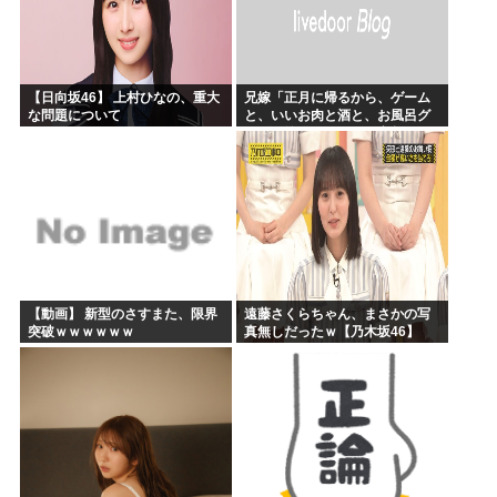
【日向坂46】 上村ひなの、重大
兄嫁「正月に帰るから、ゲーム
な問題について
と、いいお肉と酒と、お風呂グ
ッズの準備しとけよ」寝起きの
私「知るかボケ」兄嫁「キィィ
ィィー！！！！」私「あ…」
【動画】 新型のさすまた、限界
遠藤さくらちゃん、まさかの写
突破ｗｗｗｗｗｗ
真無しだったｗ【乃木坂46】