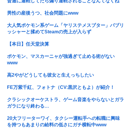
普通に運転してたら煽り運転されることなんてなくね
男性の産後うつ、社会問題にwww
大人気ポケモン系ゲーム「ヤリステメスブター」パブリ
ッシャーと揉めてSteamの売上が入らず
【本日】任天堂決算
ポケモン、マスカーニャが強過ぎて止める術がない
www
高2やがどうしても彼女と生えっちしたい
FE万紫千紅、フォトナ（CV:黒沢ともよ）が紹介！
クラシックオーケストラ、ゲーム音楽をやらないとガラ
ガラになり終わる…
20大フリーターワイ、タクシー運転手への転職に興味
を持つもあまりの給料の低さにガチ横転中www