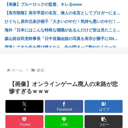
【画像】ブルーロックの監督、キレるwww
【悲報】みいちゃん作者「みいちゃん母は障害者なので自分が...
【高市朗報】高市早苗の名言、偉人の名言としてブロガーにま...
「コンビニ、馬鹿にすんなよ」→あのオーナー夫婦、不起訴ｗ...
ひぐらし原作北条沙都子「大きいのやだ！気持ち悪いのやだ！...
“映像化不可”と言われた渡辺淳一の問題作を実娘が映画化 ...
海外「日本にはこんな特殊な標識があるんだけど皆は見たこと...
野獣先輩、中国で市民権を得る
森山前自民党幹事長「日中首脳会談の写真を高市が勝手にSN...
高市早苗政府「外国人は生活保護法の対象にならない」
突進してきた牛を跳び越えたら、牛が固まって動かなくなった...
日本政府、通信監視へ 「トクリュウ対策」
バトル漫画の主人公でライバルがいないキャラ、存在しない
週刊少年ジャンプ、発行部数100万部割れ
ホーム
嫌儲
小泉進次郎、自衛隊の退役軍人への「支援庁」新設を検討
日本政府、通信監視へ 「トクリュウ対策」
【画像】オンラインゲーム廃人の末路が悲
みい山作者「消せ消せ消せ消せ消せ消せ消せ消せ！」
惨すぎるｗｗｗ
ヤニねこ、BPOで問題視されるwww
海外「日本の電車旅で最高に気分を上げてくれるものがコレ！...
X
Facebook
はてブ
福島県民「え！？俺らへの復興支援は一時停止する感じ！？」...
韓国人「韓国が熊本地震で飲料水1万本送ったら日本人は韓国...
Pocket
LINE
コピー