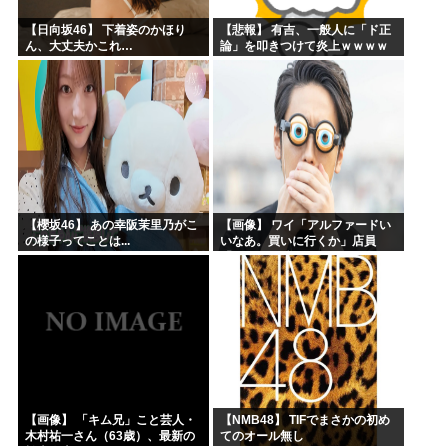
【日向坂46】 下着姿のかほり
【悲報】 有吉、一般人に「ド正
ん、大丈夫かこれ…
論」を叩きつけて炎上ｗｗｗｗ
ｗｗｗｗ
【櫻坂46】 あの幸阪茉里乃がこ
【画像】 ワイ「アルファードい
の様子ってことは...
いなあ。買いに行くか」店員
「ほいっ見積もりな！」ワイ
「金額おかしくね？」←お前ら
もそう思うよな？？？？？
【画像】 「キム兄」こと芸人・
【NMB48】 TIFでまさかの初め
木村祐一さん（63歳）、最新の
てのオール無し