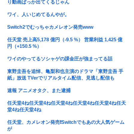
り動画ばっか出てくるじゃん
ワイ、人いじめてるんやが。
Switch2でむっちゃカメレオン発売www
任天堂 売上高5,178 億円（-9.5 %） 営業利益 1,425 億
円（+150.5 %）
ワイのやってるソシャゲの課金圧が強まってる話
東野圭吾を追悼、亀梨和也主演のドラマ「東野圭吾 手
紙」放送 TVerでリアルタイム配信、見逃し配信も
速報 アニメオタク、また逮捕
任天堂4ね任天堂4ね任天堂4ね任天堂4ね任天堂4ね任天
堂4ね任天堂4ね
任天堂、カメレオン発売❗Switchでもあの大人気ゲーム
が