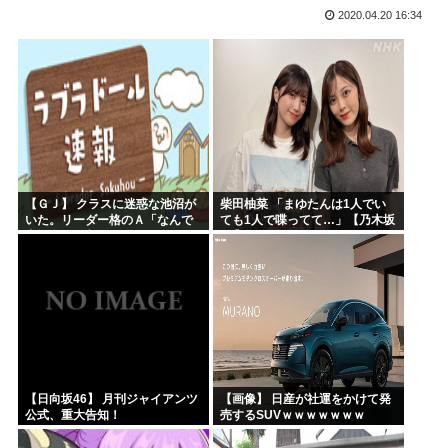
2020.04.20 16:34
ヤニねこさん、BPOが動く
ガンダムSEEDの新台パチ●コ、またコケるwww
高市早苗熊本視察PVを映像ディレクターが本気で分析した結...
みいちゃんのモデルになった人は性格がいいらしい。
来週のハンターハンタータイソンとツベッパ王子TSK17に...
『ヤニねこ』の喫煙や覚醒剤の注射シーン、青少年への影響を...
【ＧＪ】 クラスに迷惑な池沼が
柴田柚菜 「まゆたんは1人でい
いた。リーダー格のＡ「なんで
ても1人で喋ってて…」【乃木坂
支援学級に入れないんです
46】
か？」先生「背の高い低いと同
じで、これも個性なの！差別は...
【日向坂46】 月刊ジャイアンツ
【画像】 日産が社運をかけて発
公式、重大告知！
売するSUVｗｗｗｗｗｗｗ