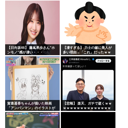
松本人志さんとのツーショット
が完全に別人だとネット騒然！
「マジで誰かわからん」...
【日向坂46】 藤嶌果歩さん"ホ
【凄すぎる】 力士の嫁に美人が
ンモノ"感が凄い・・・
多い理由→「これ」だったｗｗ
ｗｗｗｗｗ
賀喜遥香ちゃんが描いた映画
【悲報】 楽天、ガチで逝くｗｗ
「アンパンマン」のイラストが
ｗｗｗｗｗｗｗｗｗｗｗｗｗｗ
上手すぎる！！！【乃木坂46】
ｗｗｗｗ