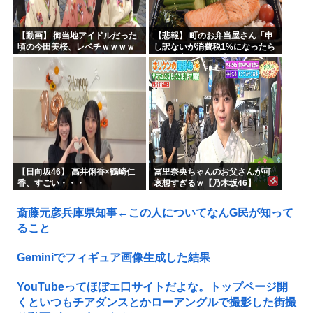
【動画】 御当地アイドルだった
【悲報】 町のお弁当屋さん「申
頃の今田美桜、レベチｗｗｗｗ
し訳ないが消費税1%になったら
ｗｗｗｗｗｗｗｗｗｗｗｗｗｗ
その分商品代を値上げするわ」
【日向坂46】 高井俐香×鶴崎仁
冨里奈央ちゃんのお父さんが可
香、すごい・・・
哀想すぎるｗ【乃木坂46】
斎藤元彦兵庫県知事←この人についてなんG民が知って
ること
Geminiでフィギュア画像生成した結果
YouTubeってほぼエ口サイトだよな。トップページ開
くといつもチアダンスとかローアングルで撮影した街撮