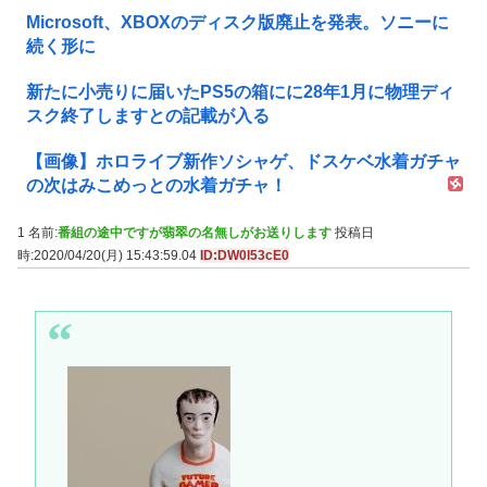
Microsoft、XBOXのディスク版廃止を発表。ソニーに
続く形に
新たに小売りに届いたPS5の箱にに28年1月に物理ディ
スク終了しますとの記載が入る
【画像】ホロライブ新作ソシャゲ、ドスケベ水着ガチャ
の次はみこめっとの水着ガチャ！
1 名前:
番組の途中ですが翡翠の名無しがお送りします
投稿日
時:2020/04/20(月) 15:43:59.04
ID:DW0l53cE0