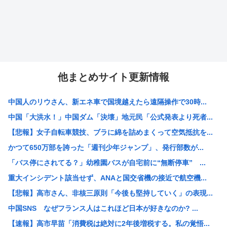
他まとめサイト更新情報
中国人のリウさん、新エネ車で国境越えたら遠隔操作で30時...
中国「大洪水！」中国ダム「決壊」地元民「公式発表より死者...
【悲報】女子自転車競技、ブラに綿を詰めまくって空気抵抗を...
かつて650万部を誇った「週刊少年ジャンプ」、発行部数が...
「バス停にされてる？」幼稚園バスが自宅前に“無断停車” ...
重大インシデント該当せず、ANAと国交省機の接近で航空機...
【悲報】高市さん、非核三原則「今後も堅持していく」の表現...
中国SNS なぜフランス人はこれほど日本が好きなのか? ...
【速報】高市早苗「消費税は絶対に2年後増税する。私の覚悟...