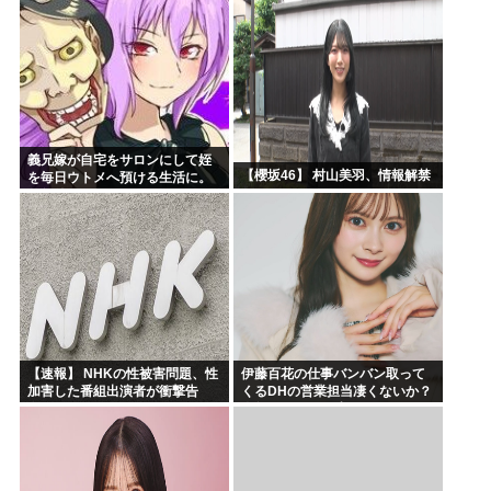
義兄嫁が自宅をサロンにして姪
【櫻坂46】 村山美羽、情報解禁
を毎日ウトメへ預ける生活に。
数年後、そのツケが一気に回っ
てきて…
【速報】 NHKの性被害問題、性
伊藤百花の仕事バンバン取って
加害した番組出演者が衝撃告
くるDHの営業担当凄くないか？
白！
今年のボーナス凄いことになり
そう！！【AKB48いともも】