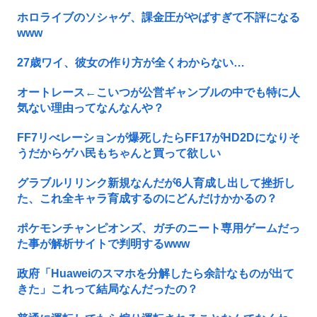
ホロライブのソシャゲ、課金圧がやばすぎて不評になる
www
27歳ワイ、彼女の作り方が全くわからない…
オートレース←こいつが公営ギャンブルの中でも特に人
気ない理由ってなんなんや？
FF7リべレーションが爆死したらFF17がHD2Dになりそ
うだからゲハ民もちゃんと買って欲しい
グラブルリリンク新規なんだが6人育成し出して挫折し
た、これ全キャラ育成するのにどんだけかかるの？
ポケモンチャンピオンズ、ガチのニート専用ゲームだっ
た事が解析サイトで判明するwww
政府「Huaweiのスマホを分解したら余計なものが出て
きた」これって結局なんだったの？